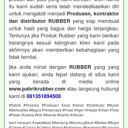
itu kami sudah lama telah mendedikasikan diri
untuk mengabdi menjadi
Produsen, kontraktor
yang siap membuat
dan distributor RUBBER
untuk hasil yang bagus dan harga terjangkau.
Tentunya jika Produk Rubber yang kami berikan
barangnya sesuai keinginan klien kami pada
akhirmya akan memberikan kebahagiaan yang
tidak ternilai.
jika anda minat dengan
yang yang
RUBBER
kami ajukan, anda tepat datang di situs kami
yang berada di media online
atau langsung hubungi
www.pabrikrubber.com
kami di
081351894500
#Pabrik #Produksi #Produsen #Jual #Grosir #Distributor #Murah
#Berkualitas #Bagus #Terpercaya #Pusat #Agen #Harga #Order #Toko
#Pesan #Usaha #Info #Alamat #Kantor #Ukuran
kami melayani #JawaBarat #Bandung #BandungBarat #Bekasi #Bogor
#Ciamis #Cianjur #Cirebon #Garut #Indramayu #Karawang #Kuningan