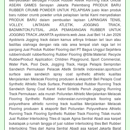
ASEAN GAMES Senayan Jakarta Palembang PRODUK BARU
RUBBER CRUMB POWDER UNTUK PELAPISAN jualo iklan produk
baru rubber crumb powder untuk pelapisan lantai Kami menyediakan
PRODUK BARU dalam pembuatan lapisan LAPANGAN TENIS,
VOLLEY, LINTASAN ATLETIK, JOGGING TRACK,
BADMINTON,FUTSAL. JASA PEMASANGAN RUBBER UNTUK
JOGGING TRACK JAKARTA ayobisnis.web Jasa Jual Beli 14 Jan 2026
Ayobisnis Jogging track dalam kamus artinya lintasan lari laun atau
fasilitas olahraga dengan rata rata area tempat olah raga lari ini
panjang Jual Produk Rubber Flooring dari PT Bagus Unggul Sejahtera
rubberindustri rubberflooring Rubber Flooring @Site:Material: Recycle
RubberProduct Application: Children Playground, Sport Commercial,
Water Park, Pool Deck, Jogging Track, Harga Pelapis Semprotan
Sandwich Permukaan Pelacak Atletik Sintetik indonesian.sportcourt
surface sale sandwich spray coat synthetic athletic kualitas
Menjalankan Melacak Flooring produsen & eksportir Beli Pelapis Coat
Synthetic Athletic Track Surface, Prefabricated Rubber Running Track
Sandwich Spray Coat Karet Karet Sintetis Penuh Jogging Running
Track Permukaan. ada murah Poliuretan Athletic Menjalankan Melacak
Flooring Synthetic Rubber indonesian.runningtrack flooring sale
polyurethane athletic running track kualitas Menjalankan Melacak
Flooring produsen & eksportir Beli Poliuretan Polyurethane Athletic
Running Track Flooring Synthetic Rubber Track Flooring Tidak murah
Jual Rubber Interlocking Tiles di lapak Agma Sentral Abadi asa karpet
bukalapak p rumah tangga of jual rubber interlocking tiles Beli Rubber
Interlocking Tiles dari Agma Sentral Abadi asa karpet Jakarta Barat