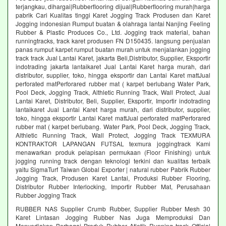
terjangkau, dihargai|Rubberflooring dijual|Rubberflooring murah|harga
pabrik Cari Kualitas tinggi Karet Jogging Track Produsen dan Karet
Jogging indonesian Rumput buatan & olahraga lantai Nanjing Feeling
Rubber & Plastic Produces Co., Ltd. Jogging track material, bahan
runningtracks, track karet produsen FN D150435. langsung penjualan
panas rumput karpet rumput buatan murah untuk menjalankan jogging
track track Jual Lantai Karet, jakarta Beli,Distributor, Supplier, Eksportir
indotrading jakarta lantaikaret Jual Lantai Karet harga murah, dari
distributor, supplier, toko, hingga eksportir dan Lantai Karet mattJual
perforated matPerforared rubber mat ( karpet berlubang Water Park,
Pool Deck, Jogging Track, Althletic Running Track, Wall Protect, Jual
Lantai Karet, Distributor, Beli, Supplier, Eksportir, Importir indotrading
lantaikaret Jual Lantai Karet harga murah, dari distributor, supplier,
toko, hingga eksportir Lantai Karet mattJual perforated matPerforared
rubber mat ( karpet berlubang. Water Park, Pool Deck, Jogging Track,
Althletic Running Track, Wall Protect, Jogging Track TEXMURA
KONTRAKTOR LAPANGAN FUTSAL texmura joggingtrack Kami
menawarkan produk pelapisan permukaan (Floor Finishing) untuk
jogging running track dengan teknologi terkini dan kualitas terbaik
yaitu SigmaTurf Taiwan Global Exporter | natural rubber Pabrik Rubber
Jogging Track, Produsen Karet Lantai, Produksi Rubber Flooring,
Distributor Rubber Interlocking, Importir Rubber Mat, Perusahaan
Rubber Jogging Track
RUBBER NAS Supplier Crumb Rubber, Supplier Rubber Mesh 30
Karet Lintasan Jogging Rubber Nas Juga Memproduksi Dan
Menyediakan Berbagai Produk Rubber Atletik Running track Official