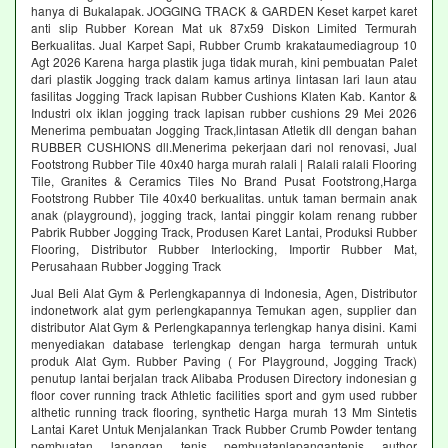
hanya di Bukalapak. JOGGING TRACK & GARDEN Keset karpet karet
anti slip Rubber Korean Mat uk 87x59 Diskon Limited Termurah
Berkualitas. Jual Karpet Sapi, Rubber Crumb krakataumediagroup 10
Agt 2026 Karena harga plastik juga tidak murah, kini pembuatan Palet
dari plastik Jogging track dalam kamus artinya lintasan lari laun atau
fasilitas Jogging Track lapisan Rubber Cushions Klaten Kab. Kantor &
Industri olx iklan jogging track lapisan rubber cushions 29 Mei 2026
Menerima pembuatan Jogging Track,lintasan Atletik dll dengan bahan
RUBBER CUSHIONS dll.Menerima pekerjaan dari nol renovasi, Jual
Footstrong Rubber Tile 40x40 harga murah ralali | Ralali ralali Flooring
Tile, Granites & Ceramics Tiles No Brand Pusat Footstrong,Harga
Footstrong Rubber Tile 40x40 berkualitas. untuk taman bermain anak
anak (playground), jogging track, lantai pinggir kolam renang rubber
Pabrik Rubber Jogging Track, Produsen Karet Lantai, Produksi Rubber
Flooring, Distributor Rubber Interlocking, Importir Rubber Mat,
Perusahaan Rubber Jogging Track
Jual Beli Alat Gym & Perlengkapannya di Indonesia, Agen, Distributor
indonetwork alat gym perlengkapannya Temukan agen, supplier dan
distributor Alat Gym & Perlengkapannya terlengkap hanya disini. Kami
menyediakan database terlengkap dengan harga termurah untuk
produk Alat Gym. Rubber Paving ( For Playground, Jogging Track)
penutup lantai berjalan track Alibaba Produsen Directory indonesian g
floor cover running track Athletic facilities sport and gym used rubber
althetic running track flooring, synthetic Harga murah 13 Mm Sintetis
Lantai Karet Untuk Menjalankan Track Rubber Crumb Powder tentang
pembuatan lapangan tenis pembuatanlapangantenis author