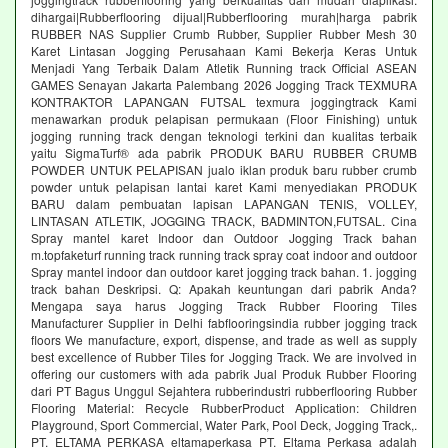
dihargai|Rubberflooring dijual|Rubberflooring murah|harga pabrik
RUBBER NAS Supplier Crumb Rubber, Supplier Rubber Mesh 30
Karet Lintasan Jogging Perusahaan Kami Bekerja Keras Untuk
Menjadi Yang Terbaik Dalam Atletik Running track Official ASEAN
GAMES Senayan Jakarta Palembang 2026 Jogging Track TEXMURA
KONTRAKTOR LAPANGAN FUTSAL texmura joggingtrack Kami
menawarkan produk pelapisan permukaan (Floor Finishing) untuk
jogging running track dengan teknologi terkini dan kualitas terbaik
yaitu SigmaTurf® ada pabrik PRODUK BARU RUBBER CRUMB
POWDER UNTUK PELAPISAN jualo iklan produk baru rubber crumb
powder untuk pelapisan lantai karet Kami menyediakan PRODUK
BARU dalam pembuatan lapisan LAPANGAN TENIS, VOLLEY,
LINTASAN ATLETIK, JOGGING TRACK, BADMINTON,FUTSAL. Cina
Spray mantel karet Indoor dan Outdoor Jogging Track bahan
m.topfaketurf running track running track spray coat indoor and outdoor
Spray mantel indoor dan outdoor karet jogging track bahan. 1. jogging
track bahan Deskripsi. Q: Apakah keuntungan dari pabrik Anda?
Mengapa saya harus Jogging Track Rubber Flooring Tiles
Manufacturer Supplier in Delhi fabflooringsindia rubber jogging track
floors We manufacture, export, dispense, and trade as well as supply
best excellence of Rubber Tiles for Jogging Track. We are involved in
offering our customers with ada pabrik Jual Produk Rubber Flooring
dari PT Bagus Unggul Sejahtera rubberindustri rubberflooring Rubber
Flooring Material: Recycle RubberProduct Application: Children
Playground, Sport Commercial, Water Park, Pool Deck, Jogging Track,.
PT. ELTAMA PERKASA eltamaperkasa PT. Eltama Perkasa adalah