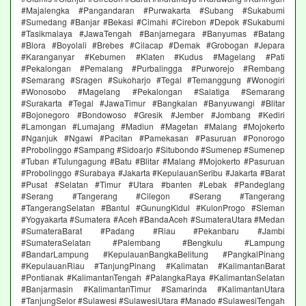
#Majalengka #Pangandaran #Purwakarta #Subang #Sukabumi
#Sumedang #Banjar #Bekasi #Cimahi #Cirebon #Depok #Sukabumi
#Tasikmalaya #JawaTengah #Banjarnegara #Banyumas #Batang
#Blora #Boyolali #Brebes #Cilacap #Demak #Grobogan #Jepara
#Karanganyar #Kebumen #Klaten #Kudus #Magelang #Pati
#Pekalongan #Pemalang #Purbalingga #Purworejo #Rembang
#Semarang #Sragen #Sukoharjo #Tegal #Temanggung #Wonogiri
#Wonosobo #Magelang #Pekalongan #Salatiga #Semarang
#Surakarta #Tegal #JawaTimur #Bangkalan #Banyuwangi #Blitar
#Bojonegoro #Bondowoso #Gresik #Jember #Jombang #Kediri
#Lamongan #Lumajang #Madiun #Magetan #Malang #Mojokerto
#Nganjuk #Ngawi #Pacitan #Pamekasan #Pasuruan #Ponorogo
#Probolinggo #Sampang #Sidoarjo #Situbondo #Sumenep #Sumenep
#Tuban #Tulungagung #Batu #Blitar #Malang #Mojokerto #Pasuruan
#Probolinggo #Surabaya #Jakarta #KepulauanSeribu #Jakarta #Barat
#Pusat #Selatan #Timur #Utara #banten #Lebak #Pandeglang
#Serang #Tangerang #Cilegon #Serang #Tangerang
#TangerangSelatan #Bantul #GunungKidul #KulonProgo #Sleman
#Yogyakarta #Sumatera #Aceh #BandaAceh #SumateraUtara #Medan
#SumateraBarat #Padang #Riau #Pekanbaru #Jambi
#SumateraSelatan #Palembang #Bengkulu #Lampung
#BandarLampung #KepulauanBangkaBelitung #PangkalPinang
#KepulauanRiau #TanjungPinang #Kalimatan #KalimantanBarat
#Pontianak #KalimantanTengah #PalangkaRaya #KalimantanSelatan
#Banjarmasin #KalimantanTimur #Samarinda #KalimantanUtara
#TanjungSelor #Sulawesi #SulawesiUtara #Manado #SulawesiTengah