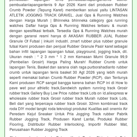
pembuatanlapangantenis 9 Apr 2026 Kami dari produsen Rubber
Crumb Powder (Tepung Karet) memberikan solusi yaitu LINTASAN
ATLETIK JOGGING TRACK GRAVEL. Jual Gps & Running Watches
dengan Harga Murah | Bhinneka bhinneka category gps running
watches Daftar harga Gps & Running Watches terbaru & murah
dengan spesifikasi terbaik. Tersedia Gps & Running Watches murah
dengan garansi resmi hanya di AKASAH RUBBER JUAL Rubber
Granule Of Futsal | inkuiri industri. zmart rubber plus rubber granule
futsal Kami produsen dan penjual Rubber Granule Pasir karet sebagai
bahan infill lapangan lapangan futsal, playground, jogging track, dll.
Ukuran mesh : * 2 3 mm * 1 2 mm Kemasan Murni Granule 99,9
(Pembelian Grosir!) Harga Paling Murah! Rubber Crumb untuk
lapangan Tenis, Basket dan sarana olah raga purborahadianto rubber
crumb untuk lapangan tenis basket 30 Agt 2026 yang lebih murah
seperti memakai bahan Crumb Rubber Powder (RCP). dan Tentunya
Kami produsen RCP sangat bangga karena bahan RCP ini di How to
pave wet pour athletic track,Sandwich system running track Grosir
rubber track Gallery Buy Low Price rubber track Lots on id.aliexpress w
wholesale rubber track Grosir rubber track Murah rubber track Lots,
Beli dari yang terpercaya rubber track Grosir. 32mm kombinasi track
roda DIY model tangki roda teknologi produksi Kualitas asli onemix Air
Peredam Kejut Sneaker Untuk Pria Jogging Track rubber Pabrik
Rubber Jogging Track, Produsen Karet Lantai, Produksi Rubber
Flooring, Distributor Rubber Interlocking, Importir Rubber Mat,
Perusahaan Rubber Jogging Track