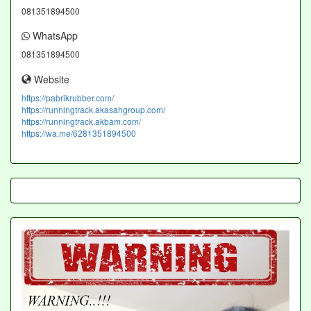
081351894500
WhatsApp
081351894500
Website
https://pabrikrubber.com/
https://runningtrack.akasahgroup.com/
https://runningtrack.akbam.com/
https://wa.me/6281351894500