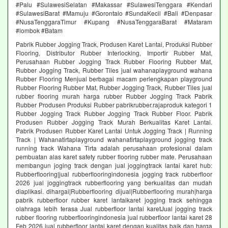
#Palu #SulawesiSelatan #Makassar #SulawesiTenggara #Kendari
#SulawesiBarat #Mamuju #Gorontalo #SundaKecil #Bali #Denpasar
#NusaTenggaraTimur #Kupang #NusaTenggaraBarat #Mataram
#lombok #Batam
Pabrik Rubber Jogging Track, Produsen Karet Lantai, Produksi Rubber
Flooring, Distributor Rubber Interlocking, Importir Rubber Mat,
Perusahaan Rubber Jogging Track Rubber Flooring Rubber Mat,
Rubber Jogging Track, Rubber Tiles jual wahanaplayground wahana
Rubber Flooring Menjual berbagai macam perlengkapan playground
Rubber Flooring Rubber Mat, Rubber Jogging Track, Rubber Tiles jual
rubber flooring murah harga rubber Rubber Jogging Track Pabrik
Rubber Produsen Produksi Rubber pabrikrubber.rajaproduk kategori 1
Rubber Jogging Track Rubber Jogging Track Rubber Floor. Pabrik
Produsen Rubber Jogging Track Murah Berkualitas Karet Lantai.
Pabrik Produsen Rubber Karet Lantai Untuk Jogging Track | Running
Track | Wahanatirtaplayground wahanatirtaplayground jogging track
running track Wahana Tirta adalah perusahaan profesional dalam
pembuatan alas karet safety rubber flooring rubber mate. Perusahaan
membangun joging track dengan jual joggingtrack lantai karet hub:
Rubberflooring|jual rubberflooringindonesia jogging track rubberfloor
2026 jual joggingtrack rubberflooring yang berkualitas dan mudah
diaplikasi. dihargai|Rubberflooring dijual|Rubberflooring murah|harga
pabrik rubberfloor rubber karet lantaikaret jogging track sehingga
olahraga lebih terasa Jual rubberfloor lantai karetJual jogging track
rubber flooring rubberflooringindonesia jual rubberfloor lantai karet 28
Feb 2026 jual rubberfloor lantai karet dengan kualitas baik dan harga