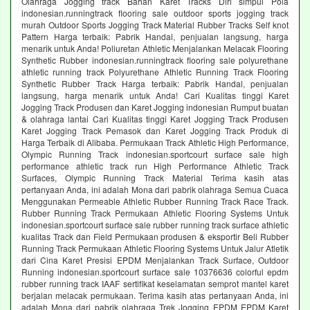
Olahraga Jogging track Bahan Karet Tracks Diri simpul Pola
indonesian.runningtrack flooring sale outdoor sports jogging track
murah Outdoor Sports Jogging Track Material Rubber Tracks Self knot
Pattern Harga terbaik: Pabrik Handal, penjualan langsung, harga
menarik untuk Anda! Poliuretan Athletic Menjalankan Melacak Flooring
Synthetic Rubber indonesian.runningtrack flooring sale polyurethane
athletic running track Polyurethane Athletic Running Track Flooring
Synthetic Rubber Track Harga terbaik: Pabrik Handal, penjualan
langsung, harga menarik untuk Anda! Cari Kualitas tinggi Karet
Jogging Track Produsen dan Karet Jogging indonesian Rumput buatan
& olahraga lantai Cari Kualitas tinggi Karet Jogging Track Produsen
Karet Jogging Track Pemasok dan Karet Jogging Track Produk di
Harga Terbaik di Alibaba. Permukaan Track Athletic High Performance,
Olympic Running Track indonesian.sportcourt surface sale high
performance athletic track run High Performance Athletic Track
Surfaces, Olympic Running Track Material Terima kasih atas
pertanyaan Anda, ini adalah Mona dari pabrik olahraga Semua Cuaca
Menggunakan Permeable Athletic Rubber Running Track Race Track.
Rubber Running Track Permukaan Athletic Flooring Systems Untuk
indonesian.sportcourt surface sale rubber running track surface athletic
kualitas Track dan Field Permukaan produsen & eksportir Beli Rubber
Running Track Permukaan Athletic Flooring Systems Untuk Jalur Atletik
dari Cina Karet Presisi EPDM Menjalankan Track Surface, Outdoor
Running indonesian.sportcourt surface sale 10376636 colorful epdm
rubber running track IAAF sertifikat keselamatan semprot mantel karet
berjalan melacak permukaan. Terima kasih atas pertanyaan Anda, ini
adalah Mona dari pabrik olahraga Trek Jogging EPDM EPDM Karet