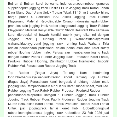
Butiran & Butiran karet berwarna indonesian.epdmrubber granules
supplier epdm jogging track Elastis EPDM Jogging Track Korosi Tahan
Daur Ulang Daur Ulang Untuk Trotoar Tebal: 13 15mm 3. produk hijau,
harga pabrik 4. Sertifikasi IAAF Atletik Jogging Track Rubber
Playground Material Recyclingable Crumb indonesian.epdmrubber
granules sale jogging track rubber playground Jogging Track Rubber
Playground Material Recyclable Crumb Shock Resistant Blok senyawa
karet diproduksi di bawah kondisi pabrik yang dikontrol dengan
Jogging Track | Running Track | Wahanatirtaplayground
wahanatirtaplayground jogging track running track Wahana Tirta
adalah perusahaan profesional dalam pembuatan alas karet safety
rubber flooring rubber mate. Perusahaan membangun joging track
dengan rubber Pabrik Rubber Jogging Track, Produsen Karet Lantai,
Produksi Rubber Flooring, Distributor Rubber Interlocking, Importir
Rubber Mat, Perusahaan Rubber Jogging Track
Top Rubber (Bagus Jaya) Tentang Kami Indotrading
toprubberbagusjaya.web.indotrading about Tentang Top Rubber
(Bagus Jaya) Perusahaan kami bergerak di bidang rubber matt,
jogging track, tempat bermain air di lapisi karet, rubber sheet, moduled.
Rubber Jogging Track Pabrik Rubber Produsen Produksi Rubber
pabrikrubber.rajaproduk kategori 1 Rubber Jogging Track Rubber
Jogging Track Rubber Floor. Pabrik Produsen Rubber Jogging Track
Murah Berkualitas Karet Lantai. Pabrik Produsen Rubber Karet Lantai
Untuk jual joggingtrack lantai karet hub Rubberflooring|jual
rubberflooringindonesia jogging track rubberfloor 23 Feb 2026 jual
joggingtrack rubberflooring yang berkualitas dan mudah diaplikasi.