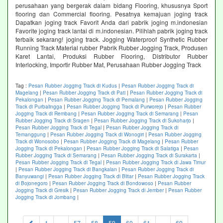
perusahaan yang bergerak dalam bidang Flooring, khususnya Sport
flooring dan Commercial flooring. Pesatnya kemajuan joging track
Dapatkan joging track Favorit Anda dari pabrik joging m.indonesian
Favorite joging track lantai di m.indonesian. Pilihlah pabrik joging track
terbaik sekarang! joging track. Jogging Waterproof Synthetic Rubber
Running Track Material rubber Pabrik Rubber Jogging Track, Produsen
Karet Lantai, Produksi Rubber Flooring, Distributor Rubber
Interlocking, Importir Rubber Mat, Perusahaan Rubber Jogging Track
Tag :
Pesan Rubber Jogging Track di Kudus
|
Pesan Rubber Jogging Track di
Magelang
|
Pesan Rubber Jogging Track di Pati
|
Pesan Rubber Jogging Track di
Pekalongan
|
Pesan Rubber Jogging Track di Pemalang
|
Pesan Rubber Jogging
Track di Purbalingga
|
Pesan Rubber Jogging Track di Purworejo
|
Pesan Rubber
Jogging Track di Rembang
|
Pesan Rubber Jogging Track di Semarang
|
Pesan
Rubber Jogging Track di Sragen
|
Pesan Rubber Jogging Track di Sukoharjo
|
Pesan Rubber Jogging Track di Tegal
|
Pesan Rubber Jogging Track di
Temanggung
|
Pesan Rubber Jogging Track di Wonogiri
|
Pesan Rubber Jogging
Track di Wonosobo
|
Pesan Rubber Jogging Track di Magelang
|
Pesan Rubber
Jogging Track di Pekalongan
|
Pesan Rubber Jogging Track di Salatiga
|
Pesan
Rubber Jogging Track di Semarang
|
Pesan Rubber Jogging Track di Surakarta
|
Pesan Rubber Jogging Track di Tegal
|
Pesan Rubber Jogging Track di Jawa Timur
|
Pesan Rubber Jogging Track di Bangkalan
|
Pesan Rubber Jogging Track di
Banyuwangi
|
Pesan Rubber Jogging Track di Blitar
|
Pesan Rubber Jogging Track
di Bojonegoro
|
Pesan Rubber Jogging Track di Bondowoso
|
Pesan Rubber
Jogging Track di Gresik
|
Pesan Rubber Jogging Track di Jember
|
Pesan Rubber
Jogging Track di Jombang
|
(current)
1
...
57
58
59
60
61
...
69