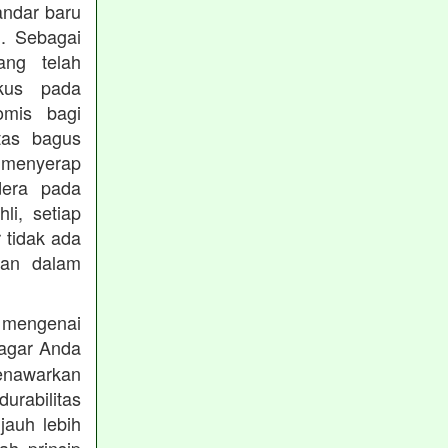
andar baru
. Sebagai
ng telah
okus pada
omis bagi
tas bagus
 menyerap
dera pada
li, setiap
 tidak ada
kan dalam
 mengenai
agar Anda
menawarkan
rabilitas
jauh lebih