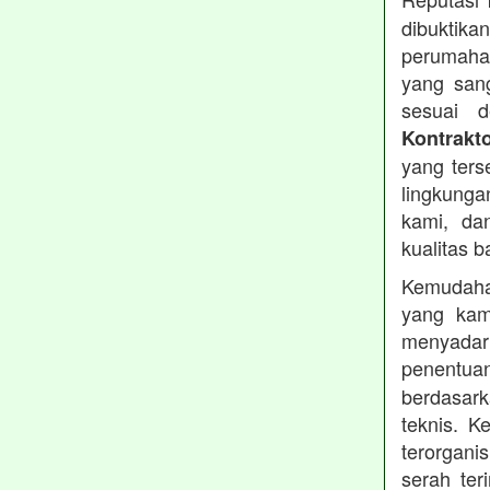
dibuktika
perumahan
yang sang
sesuai d
Kontrakt
yang ters
lingkung
kami, da
kualitas b
Kemudahan
yang kam
menyadari
penentu
berdasark
teknis. 
terorgani
serah te