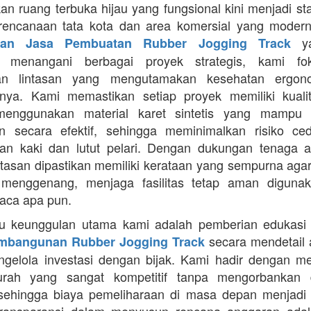
an ruang terbuka hijau yang fungsional kini menjadi st
rencanaan tata kota dan area komersial yang modern
ya
aan Jasa Pembuatan Rubber Jogging Track
a menangani berbagai proyek strategis, kami f
an lintasan yang mengutamakan kesehatan ergon
nya. Kami memastikan setiap proyek memiliki kuali
enggunakan material karet sintetis yang mampu
n secara efektif, sehingga meminimalkan risiko ce
an kaki dan lutut pelari. Dengan dukungan tenaga ah
intasan dipastikan memiliki kerataan yang sempurna agar
 menggenang, menjaga fasilitas tetap aman diguna
uaca apa pun.
tu keunggulan utama kami adalah pemberian edukasi
secara mendetail 
mbangunan Rubber Jogging Track
gelola investasi dengan bijak. Kami hadir dengan 
rah yang sangat kompetitif tanpa mengorbankan du
 sehingga biaya pemeliharaan di masa depan menjadi 