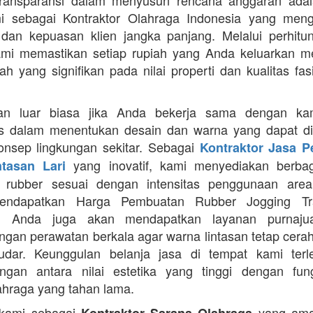
Transparansi dalam menyusun rencana anggaran adala
mi sebagai Kontraktor Olahraga Indonesia yang men
s dan kepuasan klien jangka panjang. Melalui perhit
ami memastikan setiap rupiah yang Anda keluarkan 
ah yang signifikan pada nilai properti dan kualitas fas
an luar biasa jika Anda bekerja sama dengan ka
itas dalam menentukan desain dan warna yang dapat d
nsep lingkungan sekitar. Sebagai
Kontraktor Jasa 
yang inovatif, kami menyediakan berbaga
ntasan Lari
n rubber sesuai dengan intensitas penggunaan area 
mendapatkan Harga Pembuatan Rubber Jogging Tr
, Anda juga akan mendapatkan layanan purnaju
gan perawatan berkala agar warna lintasan tetap cerah
dar. Keunggulan belanja jasa di tempat kami terl
gan antara nilai estetika yang tinggi dengan fung
ahraga yang tahan lama.
 kami sebagai
yang ama