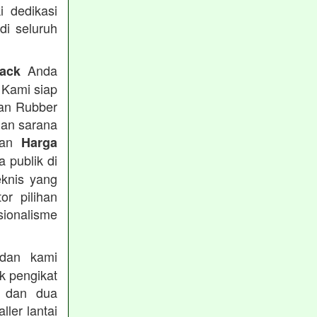
i dedikasi
 di seluruh
Anda
rack
 Kami siap
tan Rubber
han sarana
tkan
Harga
 publik di
eknis yang
or pilihan
ionalisme
an kami
k pengikat
n dan dua
ler lantai