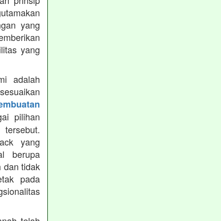
h prinsip
gutamakan
ungan yang
memberikan
ilitas yang
mi adalah
isesuaikan
Pembuatan
i pilihan
tersebut.
ack yang
al berupa
 dan tidak
etak pada
sionalitas
nah telah