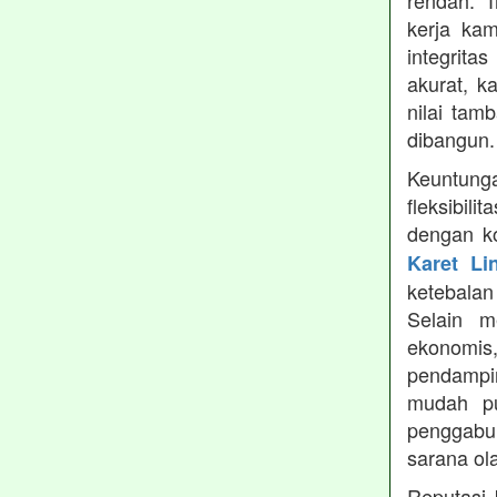
rendah. 
kerja ka
integrita
akurat, k
nilai tamb
dibangun.
Keuntung
fleksibil
dengan ko
Karet Li
ketebala
Selain 
ekonomis
pendampin
mudah pu
penggabun
sarana ol
Reputasi