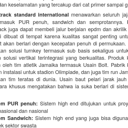
dan keselamatan yang tercakup dari cat primer sampai ga
menawarkan seluruh jaja
rack standard international
termasuk PUR penuh, sandwich dan semprotannya. 
rack juga dapat membeli jalur berjalan epdm dan akrilik 
i dibuat di tempat karena kualitas sangat penting unt
t akan berlari dengan kecepatan penuh di permukaan.
n solusi turnkey termasuk sub basis sekaligus unt
 solusi vertikal terintegrasi yang berkualitas. Produk 
 oleh tim atletik Jamaika termasuk Usain Bolt. Pabrik 
 instalasi untuk stadion Olimpiade, dan juga tim run Ja
an tim teratas di dunia. Usain baut pelari jarak jauh 
ara khusus mengatakan bahwa ia suka berlari di siste
Sistem high end ditujukan untuk proy
em PUR penuh:
nasional dan nasional
Sistem high end yang juga bisa digun
em Sandwich:
ek sektor swasta