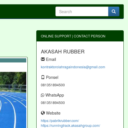
ONLINE SUPPORT | CONTACT PERSON
AKASAH RUBBER
Email
kontraktorolahragaindonesia@gmail.com
Ponsel
081351894500
WhatsApp
081351894500
Website
https://pabrikrubber.com/
https://runningtrack.akasahgroup.com/