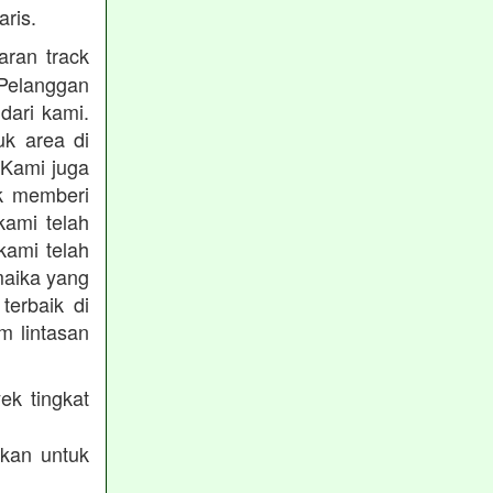
ris.
ran track
Pelanggan
dari kami.
uk area di
 Kami juga
uk memberi
kami telah
kami telah
maika yang
terbaik di
m lintasan
ek tingkat
akan untuk