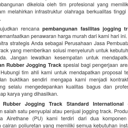
angunan dikelola oleh tim profesional yang memilik
am melahirkan infrastruktur olahraga berkualitas tinggi
.
ujudkan rencana
pembangunan fasilitas jogging t
manfaatkan penawaran harga murah dari kami hari ini.
itra strategis Anda sebagai Perusahaan Jasa Pembua
rack yang memberikan solusi menyeluruh untuk kebutu
Anda. Jangan lewatkan kesempatan untuk mendapa
spesial bagi pengerjaan area
n Rubber Jogging Track
. Hubungi tim ahli kami untuk mendapatkan proposal t
an buktikan sendiri mengapa kami menjadi kontrakt
ng selalu mengedepankan kualitas bagus dan profes
iap karya yang dihasilkan.
d
 Rubber Jogging Track Standard International
 salah satu penyuplai atau penjual jogging track. Produ
ana Airethane (PU) kami terdiri dari dua kompone
cairan poliuretan yang memiliki semua kebutuhan instal