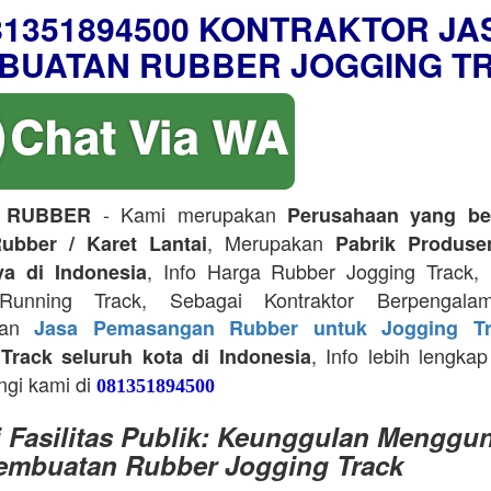
81351894500 KONTRAKTOR JA
BUATAN RUBBER JOGGING T
- Kami merupakan
 RUBBER
Perusahaan yang be
, Merupakan
ubber / Karet Lantai
Pabrik Produse
, Info Harga Rubber Jogging Track, D
ya di Indonesia
Running Track, Sebagai Kontraktor Berpengala
kan
Jasa Pemasangan Rubber untuk Jogging Tr
, Info lebih lengkap
Track seluruh kota di Indonesia
ngi kami di
081351894500
i Fasilitas Publik: Keunggulan Menggu
embuatan Rubber Jogging Track