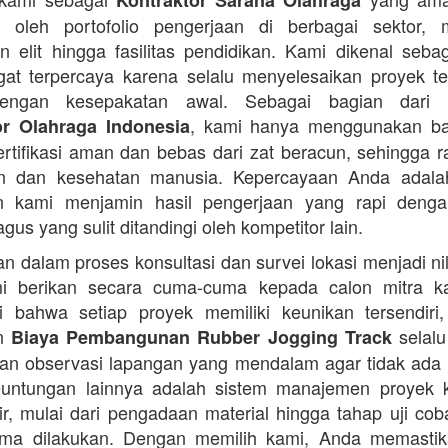
Kontraktor Sarana Olahraga
n oleh portofolio pengerjaan di berbagai sektor, 
 elit hingga fasilitas pendidikan. Kami dikenal seba
at terpercaya karena selalu menyelesaikan proyek t
engan kesepakatan awal. Sebagai bagian dari 
, kami hanya menggunakan b
or Olahraga Indonesia
ertifikasi aman dan bebas dari zat beracun, sehingga 
an dan kesehatan manusia. Kepercayaan Anda adalah 
n kami menjamin hasil pengerjaan yang rapi denga
agus yang sulit ditandingi oleh kompetitor lain.
 dalam proses konsultasi dan survei lokasi menjadi ni
i berikan secara cuma-cuma kepada calon mitra k
 bahwa setiap proyek memiliki keunikan tersendiri
an
selalu
Biaya Pembangunan Rubber Jogging Track
an observasi lapangan yang mendalam agar tidak ada
Keuntungan lainnya adalah sistem manajemen proyek 
sir, mulai dari pengadaan material hingga tahap uji co
rima dilakukan. Dengan memilih kami, Anda memasti