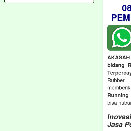
0
PEM
AKASAH
bidang R
Terperca
Rubber 
memberi
Running 
bisa hubu
Inovas
Jasa P