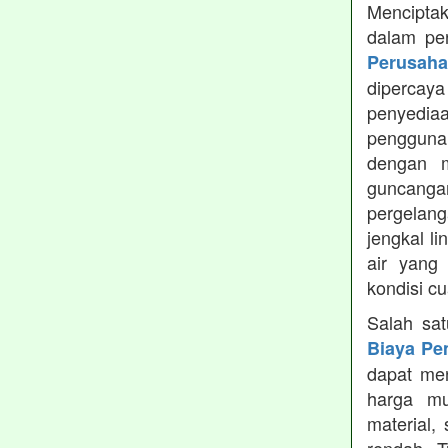
Menciptak
dalam pe
Perusah
dipercay
penyedia
pengguna
dengan m
guncanga
pergelang
jengkal l
air yang
kondisi c
Salah sa
Biaya Pe
dapat men
harga mu
material,