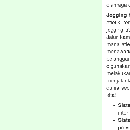
olahraga 
Jogging t
atletik 
jogging t
Jalur kam
mana atle
menawarka
pelanggan
digunakan
melakukan
menjalank
dunia sec
kita!
Sist
inter
Sist
proy