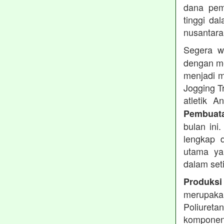
dana pemb
tinggi dal
nusantara
Segera w
dengan me
menjadi m
Jogging T
atletik 
Pembuata
bulan ini
lengkap d
utama ya
dalam set
Produksi
merupakan
Poliuret
komponen 