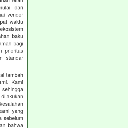
mulai dari
gai vendor
epat waktu
ekosistem
ahan baku
ramah bagi
prioritas
n standar
lai tambah
ami. Kami
, sehingga
 dilakukan
 kesalahan
kami yang
ba sebelum
kan bahwa