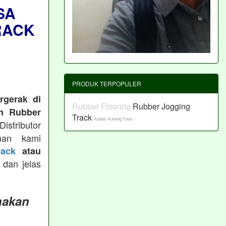
SA
RACK
PRODUK TERPOPULER
rgerak di
Rubber Flooring
Rubber Jogging
n Rubber
Track
Rubber Running Track
istributor
man kami
ack
atau
 dan jelas
nakan