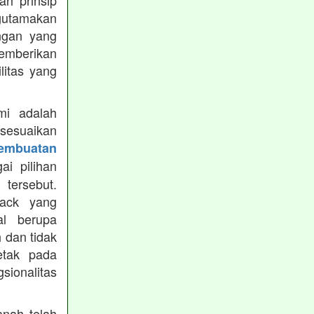
h prinsip
gutamakan
ungan yang
memberikan
ilitas yang
mi adalah
isesuaikan
Pembuatan
i pilihan
tersebut.
ack yang
al berupa
 dan tidak
etak pada
sionalitas
nah telah