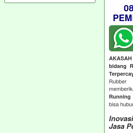
0
PEM
AKASAH
bidang R
Terperca
Rubber 
memberi
Running 
bisa hubu
Inovas
Jasa P