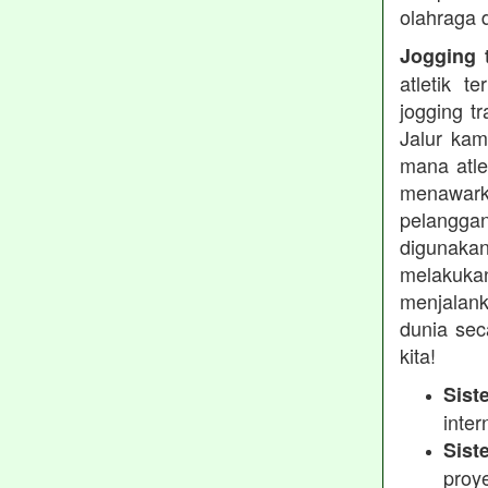
olahraga 
Jogging t
atletik 
jogging t
Jalur kam
mana atle
menawarka
pelanggan
digunakan
melakukan
menjalank
dunia sec
kita!
Sist
inter
Sist
proy