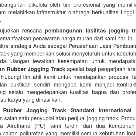
angunan dikelola oleh tim profesional yang memilik
am melahirkan infrastruktur olahraga berkualitas tinggi
.
ujudkan rencana
pembangunan fasilitas jogging t
manfaatkan penawaran harga murah dari kami hari ini.
itra strategis Anda sebagai Perusahaan Jasa Pembua
rack yang memberikan solusi menyeluruh untuk kebutu
Anda. Jangan lewatkan kesempatan untuk mendapa
spesial bagi pengerjaan area
n Rubber Jogging Track
. Hubungi tim ahli kami untuk mendapatkan proposal t
an buktikan sendiri mengapa kami menjadi kontrakt
ng selalu mengedepankan kualitas bagus dan profes
iap karya yang dihasilkan.
d
 Rubber Jogging Track Standard International
 salah satu penyuplai atau penjual jogging track. Produ
ana Airethane (PU) kami terdiri dari dua kompone
cairan poliuretan yang memiliki semua kebutuhan instal