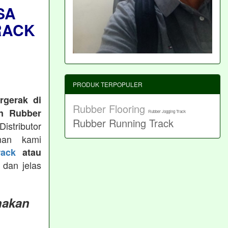
SA
RACK
PRODUK TERPOPULER
rgerak di
Rubber Flooring
n Rubber
Rubber Jogging Track
Rubber Running Track
istributor
man kami
ack
atau
 dan jelas
nakan