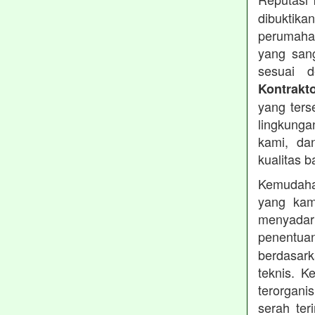
dibuktika
perumahan
yang sang
sesuai d
Kontrakt
yang ters
lingkung
kami, da
kualitas b
Kemudahan
yang kam
menyadari
penentu
berdasark
teknis. 
terorgani
serah te