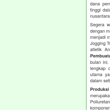
dana pemb
tinggi dal
nusantara
Segera w
dengan me
menjadi m
Jogging T
atletik 
Pembuata
bulan ini
lengkap d
utama ya
dalam set
Produksi
merupakan
Poliuret
komponen 