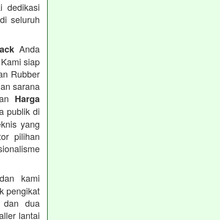
i dedikasi
 di seluruh
Anda
rack
 Kami siap
tan Rubber
han sarana
tkan
Harga
 publik di
eknis yang
or pilihan
ionalisme
an kami
k pengikat
n dan dua
ler lantai