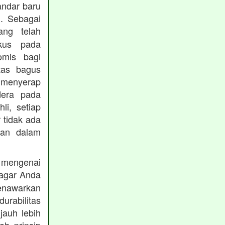
andar baru
. Sebagai
ng telah
okus pada
omis bagi
tas bagus
 menyerap
dera pada
li, setiap
 tidak ada
kan dalam
 mengenai
agar Anda
menawarkan
rabilitas
jauh lebih