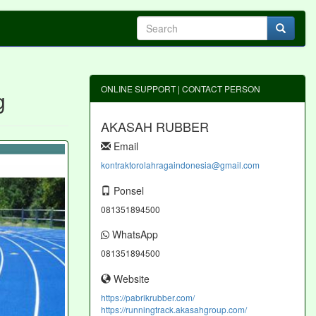
ONLINE SUPPORT | CONTACT PERSON
g
AKASAH RUBBER
Email
kontraktorolahragaindonesia@gmail.com
Ponsel
081351894500
WhatsApp
081351894500
Website
https://pabrikrubber.com/
https://runningtrack.akasahgroup.com/