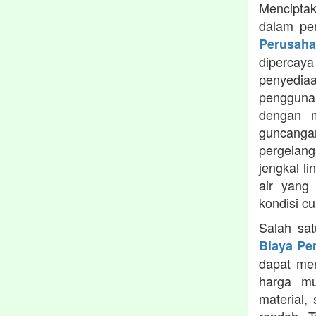
Menciptak
dalam pe
Perusah
dipercay
penyedia
pengguna
dengan m
guncanga
pergelang
jengkal l
air yang
kondisi c
Salah sa
Biaya Pe
dapat men
harga mu
material,