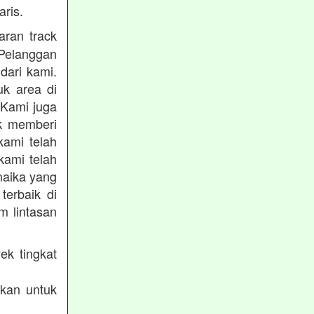
ris.
ran track
Pelanggan
dari kami.
uk area di
 Kami juga
uk memberi
kami telah
kami telah
maika yang
terbaik di
m lintasan
ek tingkat
akan untuk