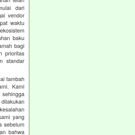
mulai dari
gai vendor
epat waktu
ekosistem
ahan baku
ramah bagi
prioritas
n standar
lai tambah
ami. Kami
, sehingga
 dilakukan
 kesalahan
kami yang
ba sebelum
kan bahwa