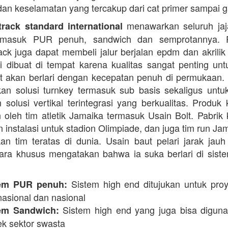
dan keselamatan yang tercakup dari cat primer sampai ga
menawarkan seluruh jaja
rack standard international
termasuk PUR penuh, sandwich dan semprotannya. 
rack juga dapat membeli jalur berjalan epdm dan akrilik 
i dibuat di tempat karena kualitas sangat penting unt
t akan berlari dengan kecepatan penuh di permukaan.
n solusi turnkey termasuk sub basis sekaligus unt
 solusi vertikal terintegrasi yang berkualitas. Produk 
 oleh tim atletik Jamaika termasuk Usain Bolt. Pabrik 
 instalasi untuk stadion Olimpiade, dan juga tim run Ja
an tim teratas di dunia. Usain baut pelari jarak jauh 
ara khusus mengatakan bahwa ia suka berlari di siste
Sistem high end ditujukan untuk proy
em PUR penuh:
nasional dan nasional
Sistem high end yang juga bisa digun
em Sandwich:
ek sektor swasta