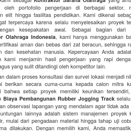
Kontraktor Sarana Olahraga
n oleh portofolio pengerjaan di berbagai sektor, 
 elit hingga fasilitas pendidikan. Kami dikenal seba
at terpercaya karena selalu menyelesaikan proyek t
engan kesepakatan awal. Sebagai bagian dari 
, kami hanya menggunakan b
or Olahraga Indonesia
ertifikasi aman dan bebas dari zat beracun, sehingga 
an dan kesehatan manusia. Kepercayaan Anda adalah 
n kami menjamin hasil pengerjaan yang rapi denga
agus yang sulit ditandingi oleh kompetitor lain.
 dalam proses konsultasi dan survei lokasi menjadi ni
i berikan secara cuma-cuma kepada calon mitra k
 bahwa setiap proyek memiliki keunikan tersendiri
an
selalu
Biaya Pembangunan Rubber Jogging Track
an observasi lapangan yang mendalam agar tidak ada
Keuntungan lainnya adalah sistem manajemen proyek 
sir, mulai dari pengadaan material hingga tahap uji co
rima dilakukan. Dengan memilih kami, Anda memasti