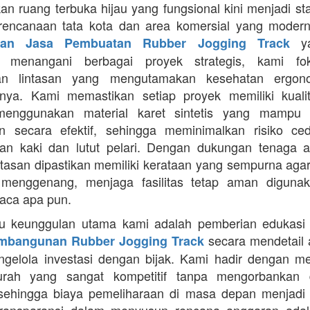
an ruang terbuka hijau yang fungsional kini menjadi st
rencanaan tata kota dan area komersial yang modern
ya
aan Jasa Pembuatan Rubber Jogging Track
a menangani berbagai proyek strategis, kami f
an lintasan yang mengutamakan kesehatan ergon
nya. Kami memastikan setiap proyek memiliki kuali
enggunakan material karet sintetis yang mampu
n secara efektif, sehingga meminimalkan risiko ce
an kaki dan lutut pelari. Dengan dukungan tenaga ah
intasan dipastikan memiliki kerataan yang sempurna agar
 menggenang, menjaga fasilitas tetap aman diguna
uaca apa pun.
tu keunggulan utama kami adalah pemberian edukasi
secara mendetail 
mbangunan Rubber Jogging Track
gelola investasi dengan bijak. Kami hadir dengan 
rah yang sangat kompetitif tanpa mengorbankan du
 sehingga biaya pemeliharaan di masa depan menjadi 