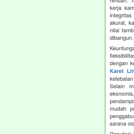
rendah. 
kerja ka
integrita
akurat, k
nilai tamb
dibangun.
Keuntung
fleksibil
dengan ko
Karet Li
ketebala
Selain 
ekonomis
pendampin
mudah pu
penggabun
sarana ol
Reputasi