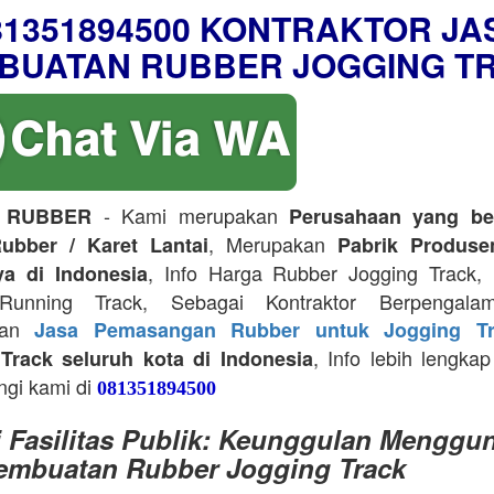
81351894500 KONTRAKTOR JA
BUATAN RUBBER JOGGING T
- Kami merupakan
 RUBBER
Perusahaan yang be
, Merupakan
ubber / Karet Lantai
Pabrik Produse
, Info Harga Rubber Jogging Track, D
ya di Indonesia
Running Track, Sebagai Kontraktor Berpengala
kan
Jasa Pemasangan Rubber untuk Jogging Tr
, Info lebih lengkap
Track seluruh kota di Indonesia
ngi kami di
081351894500
i Fasilitas Publik: Keunggulan Menggu
embuatan Rubber Jogging Track