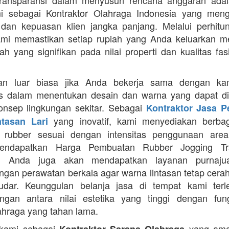
Transparansi dalam menyusun rencana anggaran adala
mi sebagai Kontraktor Olahraga Indonesia yang men
s dan kepuasan klien jangka panjang. Melalui perhit
ami memastikan setiap rupiah yang Anda keluarkan 
ah yang signifikan pada nilai properti dan kualitas fas
an luar biasa jika Anda bekerja sama dengan ka
itas dalam menentukan desain dan warna yang dapat d
nsep lingkungan sekitar. Sebagai
Kontraktor Jasa 
yang inovatif, kami menyediakan berbaga
ntasan Lari
n rubber sesuai dengan intensitas penggunaan area 
mendapatkan Harga Pembuatan Rubber Jogging Tr
, Anda juga akan mendapatkan layanan purnaju
gan perawatan berkala agar warna lintasan tetap cerah
dar. Keunggulan belanja jasa di tempat kami terl
gan antara nilai estetika yang tinggi dengan fung
ahraga yang tahan lama.
 kami sebagai
yang ama