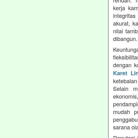
rendah. 
kerja ka
integrita
akurat, k
nilai tamb
dibangun.
Keuntung
fleksibil
dengan ko
Karet Li
ketebala
Selain 
ekonomis
pendampin
mudah pu
penggabun
sarana ol
Reputasi