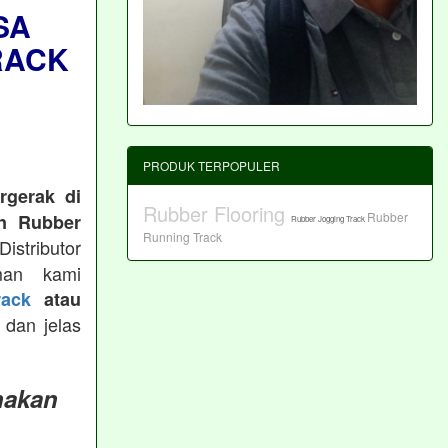
SA
RACK
PRODUK TERPOPULER
rgerak di
Rubber Flooring
Rubber
n Rubber
Rubber Jogging Track
Running Track
istributor
man kami
ack
atau
 dan jelas
nakan