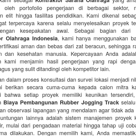
Kontraktor Sarana Olahraga
n oleh portofolio pengerjaan di berbagai sektor, 
 elit hingga fasilitas pendidikan. Kami dikenal seba
at terpercaya karena selalu menyelesaikan proyek t
engan kesepakatan awal. Sebagai bagian dari 
, kami hanya menggunakan b
or Olahraga Indonesia
ertifikasi aman dan bebas dari zat beracun, sehingga 
an dan kesehatan manusia. Kepercayaan Anda adalah 
n kami menjamin hasil pengerjaan yang rapi denga
agus yang sulit ditandingi oleh kompetitor lain.
 dalam proses konsultasi dan survei lokasi menjadi ni
i berikan secara cuma-cuma kepada calon mitra k
 bahwa setiap proyek memiliki keunikan tersendiri
an
selalu
Biaya Pembangunan Rubber Jogging Track
an observasi lapangan yang mendalam agar tidak ada
Keuntungan lainnya adalah sistem manajemen proyek 
sir, mulai dari pengadaan material hingga tahap uji co
rima dilakukan. Dengan memilih kami, Anda memasti