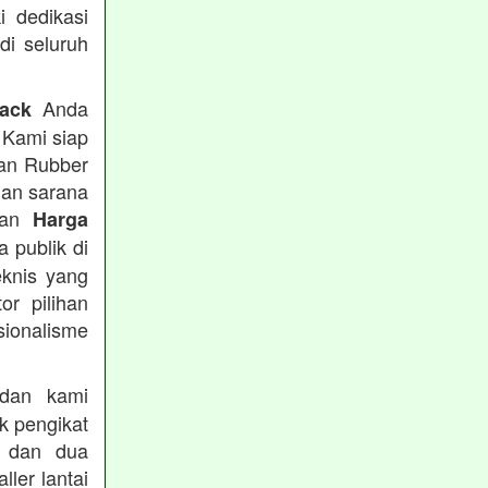
i dedikasi
 di seluruh
Anda
rack
 Kami siap
tan Rubber
han sarana
tkan
Harga
 publik di
eknis yang
or pilihan
ionalisme
an kami
k pengikat
n dan dua
ler lantai