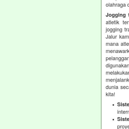
olahraga 
Jogging t
atletik 
jogging t
Jalur kam
mana atle
menawarka
pelanggan
digunakan
melakukan
menjalank
dunia sec
kita!
Sist
inter
Sist
proy