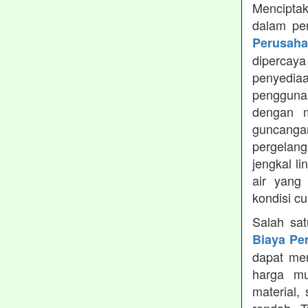
Menciptak
dalam pe
Perusah
dipercay
penyedia
pengguna
dengan m
guncanga
pergelang
jengkal l
air yang
kondisi c
Salah sa
Biaya Pe
dapat men
harga mu
material,