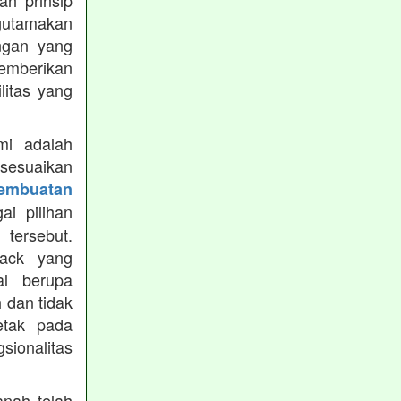
h prinsip
gutamakan
ungan yang
memberikan
ilitas yang
mi adalah
isesuaikan
Pembuatan
i pilihan
tersebut.
ack yang
al berupa
 dan tidak
etak pada
sionalitas
nah telah