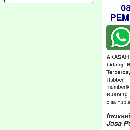
0
PEM
AKASAH
bidang R
Terperca
Rubber 
memberi
Running 
bisa hubu
Inovas
Jasa P