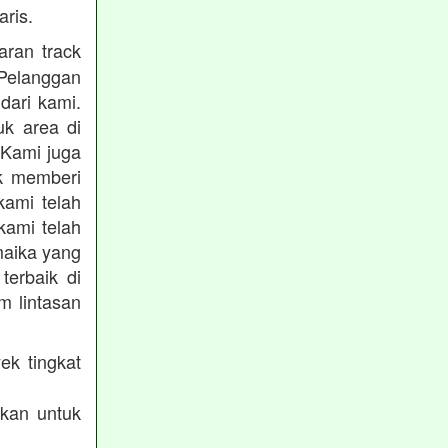
ris.
ran track
Pelanggan
dari kami.
uk area di
 Kami juga
uk memberi
kami telah
kami telah
maika yang
terbaik di
m lintasan
ek tingkat
akan untuk