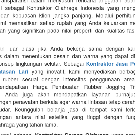
Transparansi dalam menyusun rencana anggaran adala
mi sebagai Kontraktor Olahraga Indonesia yang men
s dan kepuasan klien jangka panjang. Melalui perhit
ami memastikan setiap rupiah yang Anda keluarkan 
ah yang signifikan pada nilai properti dan kualitas fas
an luar biasa jika Anda bekerja sama dengan ka
itas dalam menentukan desain dan warna yang dapat d
nsep lingkungan sekitar. Sebagai
Kontraktor Jasa 
yang inovatif, kami menyediakan berbaga
ntasan Lari
n rubber sesuai dengan intensitas penggunaan area 
mendapatkan Harga Pembuatan Rubber Jogging Tr
, Anda juga akan mendapatkan layanan purnaju
gan perawatan berkala agar warna lintasan tetap cerah
dar. Keunggulan belanja jasa di tempat kami terl
gan antara nilai estetika yang tinggi dengan fung
ahraga yang tahan lama.
 kami sebagai
yang ama