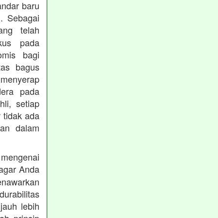
andar baru
. Sebagai
ng telah
okus pada
omis bagi
tas bagus
 menyerap
dera pada
li, setiap
 tidak ada
kan dalam
 mengenai
agar Anda
menawarkan
rabilitas
jauh lebih