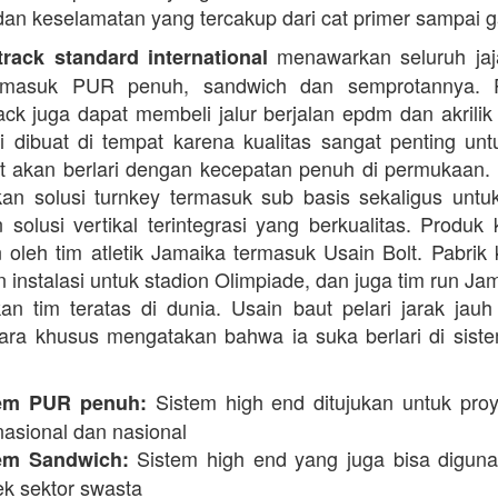
dan keselamatan yang tercakup dari cat primer sampai ga
menawarkan seluruh jaja
rack standard international
termasuk PUR penuh, sandwich dan semprotannya. 
rack juga dapat membeli jalur berjalan epdm dan akrilik 
i dibuat di tempat karena kualitas sangat penting unt
t akan berlari dengan kecepatan penuh di permukaan.
n solusi turnkey termasuk sub basis sekaligus unt
 solusi vertikal terintegrasi yang berkualitas. Produk 
 oleh tim atletik Jamaika termasuk Usain Bolt. Pabrik 
 instalasi untuk stadion Olimpiade, dan juga tim run Ja
an tim teratas di dunia. Usain baut pelari jarak jauh 
ara khusus mengatakan bahwa ia suka berlari di siste
Sistem high end ditujukan untuk proy
em PUR penuh:
nasional dan nasional
Sistem high end yang juga bisa digun
em Sandwich:
ek sektor swasta