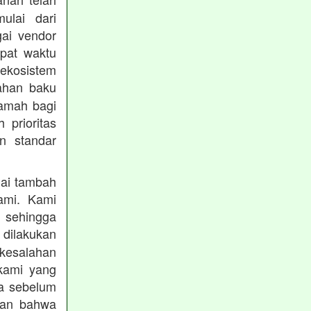
mulai dari
gai vendor
epat waktu
ekosistem
ahan baku
ramah bagi
prioritas
n standar
lai tambah
ami. Kami
, sehingga
 dilakukan
 kesalahan
kami yang
ba sebelum
kan bahwa