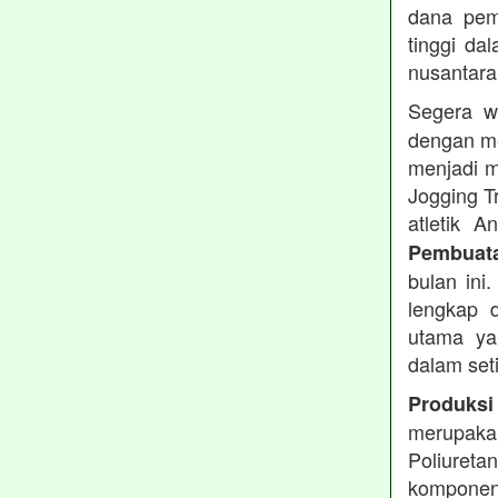
dana pemb
tinggi dal
nusantara
Segera w
dengan me
menjadi m
Jogging T
atletik 
Pembuata
bulan ini
lengkap d
utama ya
dalam set
Produksi
merupakan
Poliuret
komponen 