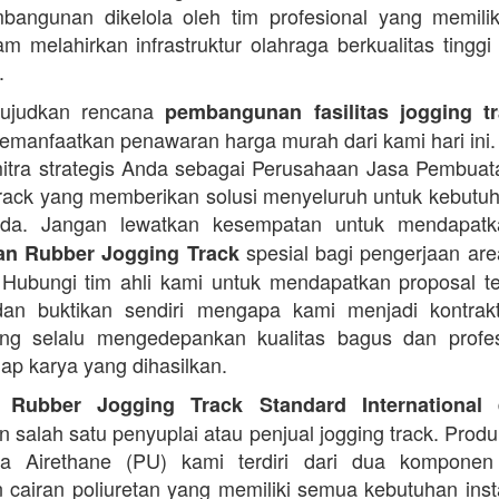
angunan dikelola oleh tim profesional yang memilik
am melahirkan infrastruktur olahraga berkualitas tinggi
.
ujudkan rencana
pembangunan fasilitas jogging t
manfaatkan penawaran harga murah dari kami hari ini.
itra strategis Anda sebagai Perusahaan Jasa Pembua
rack yang memberikan solusi menyeluruh untuk kebutu
Anda. Jangan lewatkan kesempatan untuk mendapa
spesial bagi pengerjaan area
n Rubber Jogging Track
. Hubungi tim ahli kami untuk mendapatkan proposal t
an buktikan sendiri mengapa kami menjadi kontrakt
ng selalu mengedepankan kualitas bagus dan profes
iap karya yang dihasilkan.
d
 Rubber Jogging Track Standard International
 salah satu penyuplai atau penjual jogging track. Produ
ana Airethane (PU) kami terdiri dari dua kompone
cairan poliuretan yang memiliki semua kebutuhan instal