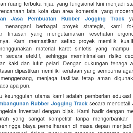
an ruang terbuka hijau yang fungsional kini menjadi st
rencanaan tata kota dan area komersial yang modern
ya
aan Jasa Pembuatan Rubber Jogging Track
a menangani berbagai proyek strategis, kami f
an lintasan yang mengutamakan kesehatan ergon
nya. Kami memastikan setiap proyek memiliki kuali
enggunakan material karet sintetis yang mampu
n secara efektif, sehingga meminimalkan risiko ce
an kaki dan lutut pelari. Dengan dukungan tenaga ah
intasan dipastikan memiliki kerataan yang sempurna agar
 menggenang, menjaga fasilitas tetap aman diguna
uaca apa pun.
tu keunggulan utama kami adalah pemberian edukasi
secara mendetail 
mbangunan Rubber Jogging Track
gelola investasi dengan bijak. Kami hadir dengan 
rah yang sangat kompetitif tanpa mengorbankan du
 sehingga biaya pemeliharaan di masa depan menjadi 