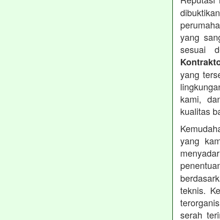
dibuktika
perumahan
yang sang
sesuai d
Kontrakt
yang ters
lingkung
kami, da
kualitas b
Kemudahan
yang kam
menyadari
penentu
berdasark
teknis. 
terorgani
serah te