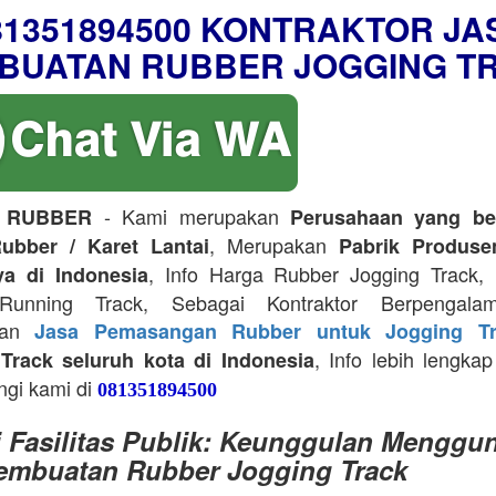
81351894500 KONTRAKTOR JA
BUATAN RUBBER JOGGING T
- Kami merupakan
 RUBBER
Perusahaan yang be
, Merupakan
ubber / Karet Lantai
Pabrik Produse
, Info Harga Rubber Jogging Track, D
ya di Indonesia
Running Track, Sebagai Kontraktor Berpengala
kan
Jasa Pemasangan Rubber untuk Jogging Tr
, Info lebih lengkap
Track seluruh kota di Indonesia
ngi kami di
081351894500
i Fasilitas Publik: Keunggulan Menggu
embuatan Rubber Jogging Track