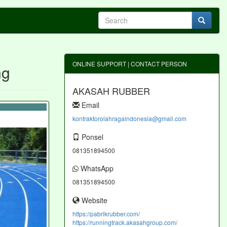
ONLINE SUPPORT | CONTACT PERSON
ng
AKASAH RUBBER
Email
kontraktorolahragaindonesia@gmail.com
Ponsel
081351894500
WhatsApp
081351894500
Website
https://pabrikrubber.com/
https://runningtrack.akasahgroup.com/