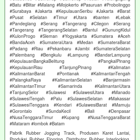
#Batu #Blitar #Malang #Mojokerto #Pasuruan #Probolinggo
#Surabaya #Jakarta #KepulauanSeribu #Jakarta #Barat
#Pusat #Selatan #Timur #Utara #banten #Lebak
#Pandeglang #Serang #Tangerang #Cilegon #Serang
#Tangerang #TangerangSelatan #Bantul #GunungKidul
#KulonProgo #Sleman #Yogyakarta #Sumatera #Aceh
#BandaAceh #SumateraUtara #Medan #SumateraBarat
#Padang #Riau #Pekanbaru #Jambi #SumateraSelatan
#Palembang #Bengkulu #Lampung #BandarLampung
#KepulauanBangkaBelitung #PangkalPinang
#KepulauanRiau #TanjungPinang #Kalimatan
#KalimantanBarat #Pontianak #KalimantanTengah
#PalangkaRaya #KalimantanSelatan #Banjarmasin
#KalimantanTimur #Samarinda #KalimantanUtara
#TanjungSelor #Sulawesi #SulawesiUtara #Manado
#SulawesiTengah #Palu #SulawesiSelatan #Makassar
#SulawesiTenggara #Kendari #SulawesiBarat #Mamuju
#Gorontalo #SundaKecil #Bali #Denpasar
#NusaTenggaraTimur #Kupang #NusaTenggaraBarat
#Mataram #lombok #Batam
Pabrik Rubber Jogging Track, Produsen Karet Lantai,
Produksi Rubber Flooring, Distributor Rubber Interlocking,