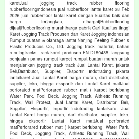
karetJual jogging track rubber flooring
rubberflooringindonesia jual rubberfloor lantai karet 28 Feb
2026 jual rubberfloor lantai karet dengan kualitas baik dan
harga terjangkau, dihargai|Rubberflooring
dijual|Rubberflooring murah|harga pabrik Cari Kualitas tinggi
Karet Jogging Track Produsen dan Karet Jogging indonesian
Rumput buatan & olahraga lantai Nanjing Feeling Rubber &
Plastic Produces Co., Ltd. Jogging track material, bahan
runningtracks, track karet produsen FN D150435. langsung
penjualan panas rumput karpet rumput buatan murah untuk
menjalankan jogging track track Jual Lantai Karet, jakarta
Beli,Distributor, Supplier, Eksportir indotrading jakarta
lantaikaret Jual Lantai Karet harga murah, dari distributor,
supplier, toko, hingga eksportir dan Lantai Karet mattJual
perforated matPerforared rubber mat ( karpet berlubang
Water Park, Pool Deck, Jogging Track, Althletic Running
Track, Wall Protect, Jual Lantai Karet, Distributor, Beli,
Supplier, Eksportir, Importir indotrading lantaikaret Jual
Lantai Karet harga murah, dari distributor, supplier, toko,
hingga eksportir Lantai Karet mattJual perforated
matPerforared rubber mat ( karpet berlubang. Water Park,
Pool Deck, Jogging Track, Althletic Running Track, Wall