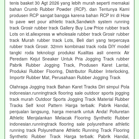
tenis basket 30 Agt 2026 yang lebih murah seperti memakai
bahan Crumb Rubber Powder (RCP). dan Tentunya Kami
produsen RCP sangat bangga karena bahan RCP ini di How
to pave wet pour athletic track,Sandwich system running
track Grosir rubber track Gallery Buy Low Price rubber track
Lots on id.aliexpress w wholesale rubber track Grosir rubber
track Murah rubber track Lots, Beli dari yang terpercaya
rubber track Grosir. 32mm kombinasi track roda DIY model
tangki roda teknologi produksi Kualitas asli onemix Air
Peredam Kejut Sneaker Untuk Pria Jogging Track rubber
Pabrik Rubber Jogging Track, Produsen Karet Lantai,
Produksi Rubber Flooring, Distributor Rubber Interlocking,
Importir Rubber Mat, Perusahaan Rubber Jogging Track
Olahraga Jogging track Bahan Karet Tracks Diri simpul Pola
indonesian.runningtrack flooring sale outdoor sports jogging
track murah Outdoor Sports Jogging Track Material Rubber
Tracks Self knot Pattern Harga terbaik: Pabrik Handal,
penjualan langsung, harga menarik untuk Anda! Poliuretan
Athletic Menjalankan Melacak Flooring Synthetic Rubber
indonesian.runningtrack flooring sale polyurethane athletic
running track Polyurethane Athletic Running Track Flooring
Synthetic Rubber Track Harga terbaik: Pabrik Handal,