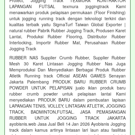
Protect, Jogging Track TEXMURA KONTRAKTOR
LAPANGAN FUTSAL texmura joggingtrack Kami
menawarkan produk pelapisan permukaan (Floor Finishing)
untuk jogging running track dengan teknologi terkini dan
kualitas terbaik yaitu SigmaTurf Taiwan Global Exporter |
natural rubber Pabrik Rubber Jogging Track, Produsen Karet
Lantai, Produksi Rubber Flooring, Distributor Rubber
Interlocking, Importir Rubber Mat, Perusahaan Rubber
Jogging Track
RUBBER NAS Supplier Crumb Rubber, Supplier Rubber
Mesh 30 Karet Lintasan Jogging Rubber Nas Juga
Memproduksi Dan Menyediakan Berbagai Produk Rubber
Atletik Running track Official ASEAN GAMES Senayan
Jakarta Palembang PRODUK BARU RUBBER CRUMB
POWDER UNTUK PELAPISAN jualo iklan produk baru
rubber crumb powder untuk pelapisan lantai Kami
menyediakan PRODUK BARU dalam pembuatan lapisan
LAPANGAN TENIS, VOLLEY, LINTASAN ATLETIK, JOGGING
TRACK, BADMINTON,FUTSAL. JASA PEMASANGAN
RUBBER UNTUK JOGGING TRACK JAKARTA
ayobisnis.web Jasa Jual Beli 14 Jan 2026 Ayobisnis Jogging
track dalam kamus artinya lintasan lari laun atau fasilitas