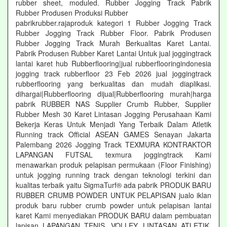
rubber sheet, moduled. Rubber Jogging Track Pabrik
Rubber Produsen Produksi Rubber
pabrikrubber.rajaproduk kategori 1 Rubber Jogging Track
Rubber Jogging Track Rubber Floor. Pabrik Produsen
Rubber Jogging Track Murah Berkualitas Karet Lantai.
Pabrik Produsen Rubber Karet Lantai Untuk jual joggingtrack
lantai karet hub Rubberflooring|jual rubberflooringindonesia
jogging track rubberfloor 23 Feb 2026 jual joggingtrack
rubberflooring yang berkualitas dan mudah diaplikasi.
dihargai|Rubberflooring dijual|Rubberflooring murah|harga
pabrik RUBBER NAS Supplier Crumb Rubber, Supplier
Rubber Mesh 30 Karet Lintasan Jogging Perusahaan Kami
Bekerja Keras Untuk Menjadi Yang Terbaik Dalam Atletik
Running track Official ASEAN GAMES Senayan Jakarta
Palembang 2026 Jogging Track TEXMURA KONTRAKTOR
LAPANGAN FUTSAL texmura joggingtrack Kami
menawarkan produk pelapisan permukaan (Floor Finishing)
untuk jogging running track dengan teknologi terkini dan
kualitas terbaik yaitu SigmaTurf® ada pabrik PRODUK BARU
RUBBER CRUMB POWDER UNTUK PELAPISAN jualo iklan
produk baru rubber crumb powder untuk pelapisan lantai
karet Kami menyediakan PRODUK BARU dalam pembuatan
lapisan LAPANGAN TENIS, VOLLEY, LINTASAN ATLETIK,