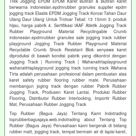
Trek Jogging EPDM EPDM Karet Butiran & Butiran karet
berwarna indonesian.epdmrubber granules supplier epdm
jogging track Elastis EPDM Jogging Track Korosi Tahan Daur
Ulang Daur Ulang Untuk Trotoar Tebal: 13 15mm 3. produk
hijau, harga pabrik 4. Sertifikasi IAAF Atletik Jogging Track
Rubber Playground Material Recyclingable Crumb
indonesian.epdmrubber granules sale jogging track rubber
playground Jogging Track Rubber Playground Material
Recyclable Crumb Shock Resistant Blok senyawa karet
diproduksi di bawah kondisi pabrik yang dikontrol dengan
Jogging Track | Running Track | Wahanatirtaplayground
wahanatirtaplayground jogging track running track Wahana
Tirta adalah perusahaan profesional dalam pembuatan alas
karet safety rubber flooring rubber mate. Perusahaan
membangun joging track dengan rubber Pabrik Rubber
Jogging Track, Produsen Karet Lantai, Produksi Rubber
Flooring, Distributor Rubber Interlocking, Importir Rubber
Mat, Perusahaan Rubber Jogging Track
Top Rubber (Bagus Jaya) Tentang Kami Indotrading
toprubberbagusjaya.web.indotrading about Tentang Top
Rubber (Bagus Jaya) Perusahaan kami bergerak di bidang
rubber matt, jogging track, tempat bermain air di lapisi karet,