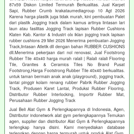
87x59 Diskon Limited Termurah Berkualitas. Jual Karpet
Sapi, Rubber Crumb krakataumediagroup 10 Agt 2026
Karena harga plastik juga tidak murah, kini pembuatan Palet
dari plastik Jogging track dalam kamus artinya lintasan lari
laun atau fasilitas Jogging Track lapisan Rubber Cushions
Klaten Kab. Kantor & Industri olx iklan jogging track lapisan
rubber cushions 29 Mei 2026 Menerima pembuatan Jogging
Track,lintasan Atletik dll dengan bahan RUBBER CUSHIONS
dll.Menerima pekerjaan dari nol renovasi, Jual Footstrong
Rubber Tile 40x40 harga murah ralali | Ralali ralali Flooring
Tile, Granites & Ceramics Tiles No Brand Pusat
Footstrong,Harga Footstrong Rubber Tile 40x40 berkualitas.
untuk taman bermain anak anak (playground), jogging track,
lantai pinggir kolam renang rubber Pabrik Rubber Jogging
Track, Produsen Karet Lantai, Produksi Rubber Flooring,
Distributor Rubber Interlocking, Importir Rubber Mat,
Perusahaan Rubber Jogging Track
Jual Beli Alat Gym & Perlengkapannya di Indonesia, Agen,
Distributor indonetwork alat gym perlengkapannya Temukan
agen, supplier dan distributor Alat Gym & Perlengkapannya
terlengkap hanya disini. Kami menyediakan database
terlengkap dengan harga termurah untuk produk Alat Gym.