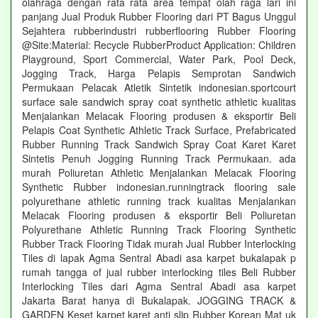
olahraga dengan rata rata area tempat olah raga lari ini
panjang Jual Produk Rubber Flooring dari PT Bagus Unggul
Sejahtera rubberindustri rubberflooring Rubber Flooring
@Site:Material: Recycle RubberProduct Application: Children
Playground, Sport Commercial, Water Park, Pool Deck,
Jogging Track, Harga Pelapis Semprotan Sandwich
Permukaan Pelacak Atletik Sintetik indonesian.sportcourt
surface sale sandwich spray coat synthetic athletic kualitas
Menjalankan Melacak Flooring produsen & eksportir Beli
Pelapis Coat Synthetic Athletic Track Surface, Prefabricated
Rubber Running Track Sandwich Spray Coat Karet Karet
Sintetis Penuh Jogging Running Track Permukaan. ada
murah Poliuretan Athletic Menjalankan Melacak Flooring
Synthetic Rubber indonesian.runningtrack flooring sale
polyurethane athletic running track kualitas Menjalankan
Melacak Flooring produsen & eksportir Beli Poliuretan
Polyurethane Athletic Running Track Flooring Synthetic
Rubber Track Flooring Tidak murah Jual Rubber Interlocking
Tiles di lapak Agma Sentral Abadi asa karpet bukalapak p
rumah tangga of jual rubber interlocking tiles Beli Rubber
Interlocking Tiles dari Agma Sentral Abadi asa karpet
Jakarta Barat hanya di Bukalapak. JOGGING TRACK &
GARDEN Keset karpet karet anti slip Rubber Korean Mat uk