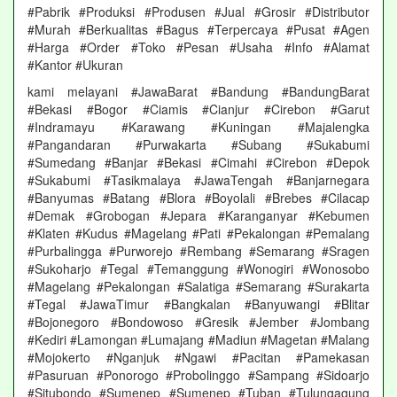
#Pabrik #Produksi #Produsen #Jual #Grosir #Distributor
#Murah #Berkualitas #Bagus #Terpercaya #Pusat #Agen
#Harga #Order #Toko #Pesan #Usaha #Info #Alamat
#Kantor #Ukuran
kami melayani #JawaBarat #Bandung #BandungBarat
#Bekasi #Bogor #Ciamis #Cianjur #Cirebon #Garut
#Indramayu #Karawang #Kuningan #Majalengka
#Pangandaran #Purwakarta #Subang #Sukabumi
#Sumedang #Banjar #Bekasi #Cimahi #Cirebon #Depok
#Sukabumi #Tasikmalaya #JawaTengah #Banjarnegara
#Banyumas #Batang #Blora #Boyolali #Brebes #Cilacap
#Demak #Grobogan #Jepara #Karanganyar #Kebumen
#Klaten #Kudus #Magelang #Pati #Pekalongan #Pemalang
#Purbalingga #Purworejo #Rembang #Semarang #Sragen
#Sukoharjo #Tegal #Temanggung #Wonogiri #Wonosobo
#Magelang #Pekalongan #Salatiga #Semarang #Surakarta
#Tegal #JawaTimur #Bangkalan #Banyuwangi #Blitar
#Bojonegoro #Bondowoso #Gresik #Jember #Jombang
#Kediri #Lamongan #Lumajang #Madiun #Magetan #Malang
#Mojokerto #Nganjuk #Ngawi #Pacitan #Pamekasan
#Pasuruan #Ponorogo #Probolinggo #Sampang #Sidoarjo
#Situbondo #Sumenep #Sumenep #Tuban #Tulungagung