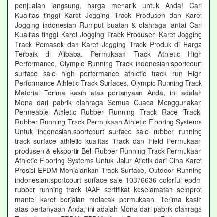
penjualan langsung, harga menarik untuk Anda! Cari
Kualitas tinggi Karet Jogging Track Produsen dan Karet
Jogging indonesian Rumput buatan & olahraga lantai Cari
Kualitas tinggi Karet Jogging Track Produsen Karet Jogging
Track Pemasok dan Karet Jogging Track Produk di Harga
Terbaik di Alibaba. Permukaan Track Athletic High
Performance, Olympic Running Track indonesian.sportcourt
surface sale high performance athletic track run High
Performance Athletic Track Surfaces, Olympic Running Track
Material Terima kasih atas pertanyaan Anda, ini adalah
Mona dari pabrik olahraga Semua Cuaca Menggunakan
Permeable Athletic Rubber Running Track Race Track.
Rubber Running Track Permukaan Athletic Flooring Systems
Untuk indonesian.sportcourt surface sale rubber running
track surface athletic kualitas Track dan Field Permukaan
produsen & eksportir Beli Rubber Running Track Permukaan
Athletic Flooring Systems Untuk Jalur Atletik dari Cina Karet
Presisi EPDM Menjalankan Track Surface, Outdoor Running
indonesian.sportcourt surface sale 10376636 colorful epdm
rubber running track IAAF sertifikat keselamatan semprot
mantel karet berjalan melacak permukaan. Terima kasih
atas pertanyaan Anda, ini adalah Mona dari pabrik olahraga