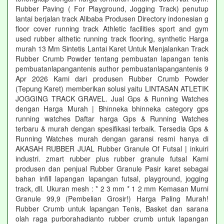
Rubber Paving ( For Playground, Jogging Track) penutup
lantai berjalan track Alibaba Produsen Directory indonesian g
floor cover running track Athletic facilities sport and gym
used rubber althetic running track flooring, synthetic Harga
murah 13 Mm Sintetis Lantai Karet Untuk Menjalankan Track
Rubber Crumb Powder tentang pembuatan lapangan tenis
pembuatanlapangantenis author pembuatanlapangantenis 9
Apr 2026 Kami dari produsen Rubber Crumb Powder
(Tepung Karet) memberikan solusi yaitu LINTASAN ATLETIK
JOGGING TRACK GRAVEL. Jual Gps & Running Watches
dengan Harga Murah | Bhinneka bhinneka category gps
running watches Daftar harga Gps & Running Watches
terbaru & murah dengan spesifikasi terbaik. Tersedia Gps &
Running Watches murah dengan garansi resmi hanya di
AKASAH RUBBER JUAL Rubber Granule Of Futsal | inkuiri
industri. zmart rubber plus rubber granule futsal Kami
produsen dan penjual Rubber Granule Pasir karet sebagai
bahan infill lapangan lapangan futsal, playground, jogging
track, dll. Ukuran mesh : * 2 3 mm * 1 2 mm Kemasan Murni
Granule 99,9 (Pembelian Grosir!) Harga Paling Murah!
Rubber Crumb untuk lapangan Tenis, Basket dan sarana
olah raga purborahadianto rubber crumb untuk lapangan