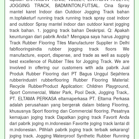
JOGGING TRACK, BADMINTON,FUTSAL. Cina Spray
mantel karet Indoor dan Outdoor Jogging Track bahan
m.topfaketurf running track running track spray coat indoor
and outdoor Spray mantel indoor dan outdoor karet jogging
track bahan. 1. jogging track bahan Deskripsi. Q: Apakah
keuntungan dari pabrik Anda? Mengapa saya harus Jogging
Track Rubber Flooring Tiles Manufacturer Supplier in Delhi
fabflooringsindia rubber jogging track floors We
manufacture, export, dispense, and trade as well as supply
best excellence of Rubber Tiles for Jogging Track. We are
involved in offering our customers with ada pabrik Jual
Produk Rubber Flooring dari PT Bagus Unggul Sejahtera
rubberindustri rubberflooring Rubber Flooring Material:
Recycle RubberProduct Application: Children Playground,
Sport Commercial, Water Park, Pool Deck, Jogging Track,.
PT. ELTAMA PERKASA eltamaperkasa PT. Eltama Perkasa
adalah perusahaan yang bergerak dalam bidang Flooring,
khususnya Sport flooring dan Commercial flooring. Pesatnya
kemajuan joging track Dapatkan joging track Favorit Anda
dari pabrik joging m.indonesian Favorite joging track lantai di
m.indonesian. Pilihlah pabrik joging track terbaik sekarang!
joging track. Jogging Waterproof Synthetic Rubber Running