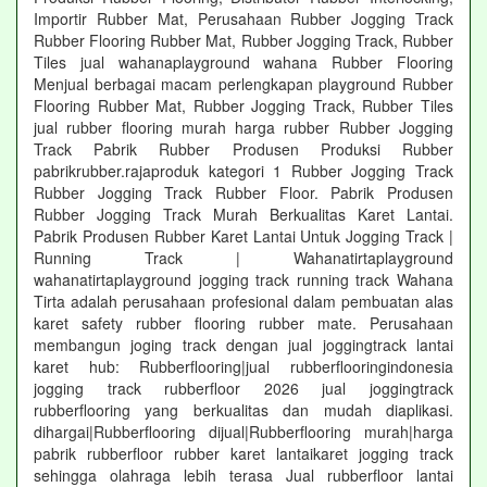
Importir Rubber Mat, Perusahaan Rubber Jogging Track
Rubber Flooring Rubber Mat, Rubber Jogging Track, Rubber
Tiles jual wahanaplayground wahana Rubber Flooring
Menjual berbagai macam perlengkapan playground Rubber
Flooring Rubber Mat, Rubber Jogging Track, Rubber Tiles
jual rubber flooring murah harga rubber Rubber Jogging
Track Pabrik Rubber Produsen Produksi Rubber
pabrikrubber.rajaproduk kategori 1 Rubber Jogging Track
Rubber Jogging Track Rubber Floor. Pabrik Produsen
Rubber Jogging Track Murah Berkualitas Karet Lantai.
Pabrik Produsen Rubber Karet Lantai Untuk Jogging Track |
Running Track | Wahanatirtaplayground
wahanatirtaplayground jogging track running track Wahana
Tirta adalah perusahaan profesional dalam pembuatan alas
karet safety rubber flooring rubber mate. Perusahaan
membangun joging track dengan jual joggingtrack lantai
karet hub: Rubberflooring|jual rubberflooringindonesia
jogging track rubberfloor 2026 jual joggingtrack
rubberflooring yang berkualitas dan mudah diaplikasi.
dihargai|Rubberflooring dijual|Rubberflooring murah|harga
pabrik rubberfloor rubber karet lantaikaret jogging track
sehingga olahraga lebih terasa Jual rubberfloor lantai