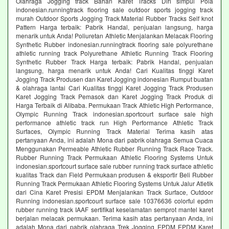
Olahraga Jogging track Bahan Karet Tracks Diri simpul Pola
indonesian.runningtrack flooring sale outdoor sports jogging track
murah Outdoor Sports Jogging Track Material Rubber Tracks Self knot
Pattern Harga terbaik: Pabrik Handal, penjualan langsung, harga
menarik untuk Anda! Poliuretan Athletic Menjalankan Melacak Flooring
Synthetic Rubber indonesian.runningtrack flooring sale polyurethane
athletic running track Polyurethane Athletic Running Track Flooring
Synthetic Rubber Track Harga terbaik: Pabrik Handal, penjualan
langsung, harga menarik untuk Anda! Cari Kualitas tinggi Karet
Jogging Track Produsen dan Karet Jogging indonesian Rumput buatan
& olahraga lantai Cari Kualitas tinggi Karet Jogging Track Produsen
Karet Jogging Track Pemasok dan Karet Jogging Track Produk di
Harga Terbaik di Alibaba. Permukaan Track Athletic High Performance,
Olympic Running Track indonesian.sportcourt surface sale high
performance athletic track run High Performance Athletic Track
Surfaces, Olympic Running Track Material Terima kasih atas
pertanyaan Anda, ini adalah Mona dari pabrik olahraga Semua Cuaca
Menggunakan Permeable Athletic Rubber Running Track Race Track.
Rubber Running Track Permukaan Athletic Flooring Systems Untuk
indonesian.sportcourt surface sale rubber running track surface athletic
kualitas Track dan Field Permukaan produsen & eksportir Beli Rubber
Running Track Permukaan Athletic Flooring Systems Untuk Jalur Atletik
dari Cina Karet Presisi EPDM Menjalankan Track Surface, Outdoor
Running indonesian.sportcourt surface sale 10376636 colorful epdm
rubber running track IAAF sertifikat keselamatan semprot mantel karet
berjalan melacak permukaan. Terima kasih atas pertanyaan Anda, ini
adalah Mona dari pabrik olahraga Trek Jogging EPDM EPDM Karet