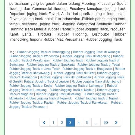
perusahaan yang bergerak dalam bidang Flooring, khususnya Sport
flooring dan Commercial flooring. Pesatnya kemajuan joging track
Dapatkan joging track Favorit Anda dari pabrik joging m.indonesian
Favorite joging track lantai di m.indonesian. Pilihlah pabrik joging track
terbaik sekarang! joging track. Jogging Waterproof Synthetic Rubber
Running Track Material rubber Pabrik Rubber Jogging Track, Produsen
Karet Lantai, Produksi Rubber Flooring, Distributor Rubber
Interlocking, Importir Rubber Mat, Perusahaan Rubber Jogging Track
Tag :
Rubber Jogging Track di Temanggung
|
Rubber Jogging Track di Wonogiri
|
Rubber Jogging Track di Wonosobo
|
Rubber Jogging Track di Magelang
|
Rubber
Jogging Track di Pekalongan
|
Rubber Jogging Track
|
Rubber Jogging Track di
Semarang
|
Rubber Jogging Track di Surakarta
|
Rubber Jogging Track di Tegal
|
Rubber Jogging Track di Jawa Timur
|
Rubber Jogging Track di Bangkalan
|
Rubber
Jogging Track di Banyuwangi
|
Rubber Jogging Track di Blitar
|
Rubber Jogging
Track di Bojonegoro
|
Rubber Jogging Track di Bondowoso
|
Rubber Jogging Track
di Gresik
|
Rubber Jogging Track di Jember
|
Rubber Jogging Track di Jombang
|
Rubber Jogging Track di Kediri
|
Rubber Jogging Track di Lamongan
|
Rubber
Jogging Track di Lumajang
|
Rubber Jogging Track di Madiun
|
Rubber Jogging
Track di Magetan
|
Rubber Jogging Track di Malang
|
Rubber Jogging Track di
Mojokerto
|
Rubber Jogging Track di Nganjuk
|
Rubber Jogging Track di Ngawi
|
Rubber Jogging Track di Pacitan
|
Rubber Jogging Track di Pamekasan
|
Rubber
Jogging Track di Pasuruan
|
(current)
1
2
3
4
5
...
69