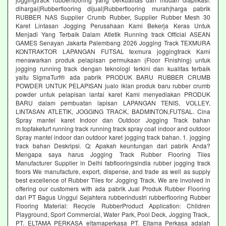
dihargai|Rubberflooring dijual|Rubberflooring murah|harga pabrik
RUBBER NAS Supplier Crumb Rubber, Supplier Rubber Mesh 30
Karet Lintasan Jogging Perusahaan Kami Bekerja Keras Untuk
Menjadi Yang Terbaik Dalam Atletik Running track Official ASEAN
GAMES Senayan Jakarta Palembang 2026 Jogging Track TEXMURA
KONTRAKTOR LAPANGAN FUTSAL texmura joggingtrack Kami
menawarkan produk pelapisan permukaan (Floor Finishing) untuk
jogging running track dengan teknologi terkini dan kualitas terbaik
yaitu SigmaTurf® ada pabrik PRODUK BARU RUBBER CRUMB
POWDER UNTUK PELAPISAN jualo iklan produk baru rubber crumb
powder untuk pelapisan lantai karet Kami menyediakan PRODUK
BARU dalam pembuatan lapisan LAPANGAN TENIS, VOLLEY,
LINTASAN ATLETIK, JOGGING TRACK, BADMINTON,FUTSAL. Cina
Spray mantel karet Indoor dan Outdoor Jogging Track bahan
m.topfaketurf running track running track spray coat indoor and outdoor
Spray mantel indoor dan outdoor karet jogging track bahan. 1. jogging
track bahan Deskripsi. Q: Apakah keuntungan dari pabrik Anda?
Mengapa saya harus Jogging Track Rubber Flooring Tiles
Manufacturer Supplier in Delhi fabflooringsindia rubber jogging track
floors We manufacture, export, dispense, and trade as well as supply
best excellence of Rubber Tiles for Jogging Track. We are involved in
offering our customers with ada pabrik Jual Produk Rubber Flooring
dari PT Bagus Unggul Sejahtera rubberindustri rubberflooring Rubber
Flooring Material: Recycle RubberProduct Application: Children
Playground, Sport Commercial, Water Park, Pool Deck, Jogging Track,.
PT. ELTAMA PERKASA eltamaperkasa PT. Eltama Perkasa adalah