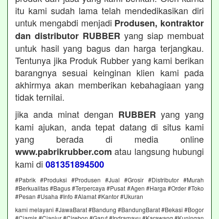
itu kami sudah lama telah mendedikasikan diri
untuk mengabdi menjadi
Produsen, kontraktor
yang siap membuat
dan distributor RUBBER
untuk hasil yang bagus dan harga terjangkau.
Tentunya jika Produk Rubber yang kami berikan
barangnya sesuai keinginan klien kami pada
akhirmya akan memberikan kebahagiaan yang
tidak ternilai.
jika anda minat dengan
yang yang
RUBBER
kami ajukan, anda tepat datang di situs kami
yang berada di media online
atau langsung hubungi
www.pabrikrubber.com
kami di
081351894500
#Pabrik #Produksi #Produsen #Jual #Grosir #Distributor #Murah
#Berkualitas #Bagus #Terpercaya #Pusat #Agen #Harga #Order #Toko
#Pesan #Usaha #Info #Alamat #Kantor #Ukuran
kami melayani #JawaBarat #Bandung #BandungBarat #Bekasi #Bogor
#Ciamis #Cianjur #Cirebon #Garut #Indramayu #Karawang #Kuningan