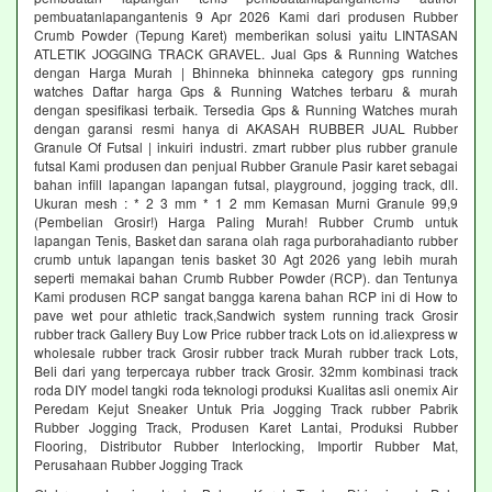
pembuatanlapangantenis 9 Apr 2026 Kami dari produsen Rubber
Crumb Powder (Tepung Karet) memberikan solusi yaitu LINTASAN
ATLETIK JOGGING TRACK GRAVEL. Jual Gps & Running Watches
dengan Harga Murah | Bhinneka bhinneka category gps running
watches Daftar harga Gps & Running Watches terbaru & murah
dengan spesifikasi terbaik. Tersedia Gps & Running Watches murah
dengan garansi resmi hanya di AKASAH RUBBER JUAL Rubber
Granule Of Futsal | inkuiri industri. zmart rubber plus rubber granule
futsal Kami produsen dan penjual Rubber Granule Pasir karet sebagai
bahan infill lapangan lapangan futsal, playground, jogging track, dll.
Ukuran mesh : * 2 3 mm * 1 2 mm Kemasan Murni Granule 99,9
(Pembelian Grosir!) Harga Paling Murah! Rubber Crumb untuk
lapangan Tenis, Basket dan sarana olah raga purborahadianto rubber
crumb untuk lapangan tenis basket 30 Agt 2026 yang lebih murah
seperti memakai bahan Crumb Rubber Powder (RCP). dan Tentunya
Kami produsen RCP sangat bangga karena bahan RCP ini di How to
pave wet pour athletic track,Sandwich system running track Grosir
rubber track Gallery Buy Low Price rubber track Lots on id.aliexpress w
wholesale rubber track Grosir rubber track Murah rubber track Lots,
Beli dari yang terpercaya rubber track Grosir. 32mm kombinasi track
roda DIY model tangki roda teknologi produksi Kualitas asli onemix Air
Peredam Kejut Sneaker Untuk Pria Jogging Track rubber Pabrik
Rubber Jogging Track, Produsen Karet Lantai, Produksi Rubber
Flooring, Distributor Rubber Interlocking, Importir Rubber Mat,
Perusahaan Rubber Jogging Track