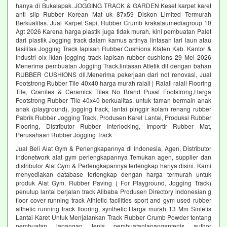
hanya di Bukalapak. JOGGING TRACK & GARDEN Keset karpet karet
anti slip Rubber Korean Mat uk 87x59 Diskon Limited Termurah
Berkualitas. Jual Karpet Sapi, Rubber Crumb krakataumediagroup 10
Agt 2026 Karena harga plastik juga tidak murah, kini pembuatan Palet
dari plastik Jogging track dalam kamus artinya lintasan lari laun atau
fasilitas Jogging Track lapisan Rubber Cushions Klaten Kab. Kantor &
Industri olx iklan jogging track lapisan rubber cushions 29 Mei 2026
Menerima pembuatan Jogging Track,lintasan Atletik dll dengan bahan
RUBBER CUSHIONS dll.Menerima pekerjaan dari nol renovasi, Jual
Footstrong Rubber Tile 40x40 harga murah ralali | Ralali ralali Flooring
Tile, Granites & Ceramics Tiles No Brand Pusat Footstrong,Harga
Footstrong Rubber Tile 40x40 berkualitas. untuk taman bermain anak
anak (playground), jogging track, lantai pinggir kolam renang rubber
Pabrik Rubber Jogging Track, Produsen Karet Lantai, Produksi Rubber
Flooring, Distributor Rubber Interlocking, Importir Rubber Mat,
Perusahaan Rubber Jogging Track
Jual Beli Alat Gym & Perlengkapannya di Indonesia, Agen, Distributor
indonetwork alat gym perlengkapannya Temukan agen, supplier dan
distributor Alat Gym & Perlengkapannya terlengkap hanya disini. Kami
menyediakan database terlengkap dengan harga termurah untuk
produk Alat Gym. Rubber Paving ( For Playground, Jogging Track)
penutup lantai berjalan track Alibaba Produsen Directory indonesian g
floor cover running track Athletic facilities sport and gym used rubber
althetic running track flooring, synthetic Harga murah 13 Mm Sintetis
Lantai Karet Untuk Menjalankan Track Rubber Crumb Powder tentang
pembuatan lapangan tenis pembuatanlapangantenis author