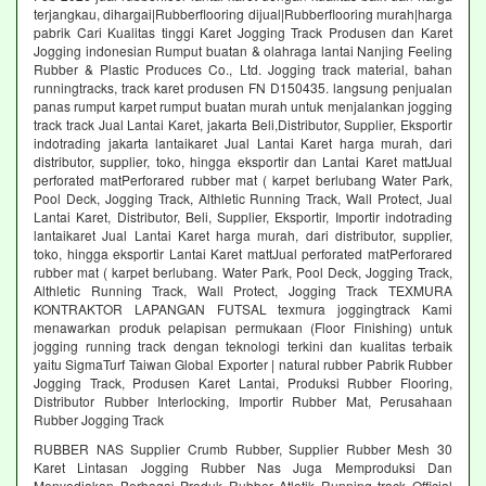
terjangkau, dihargai|Rubberflooring dijual|Rubberflooring murah|harga
pabrik Cari Kualitas tinggi Karet Jogging Track Produsen dan Karet
Jogging indonesian Rumput buatan & olahraga lantai Nanjing Feeling
Rubber & Plastic Produces Co., Ltd. Jogging track material, bahan
runningtracks, track karet produsen FN D150435. langsung penjualan
panas rumput karpet rumput buatan murah untuk menjalankan jogging
track track Jual Lantai Karet, jakarta Beli,Distributor, Supplier, Eksportir
indotrading jakarta lantaikaret Jual Lantai Karet harga murah, dari
distributor, supplier, toko, hingga eksportir dan Lantai Karet mattJual
perforated matPerforared rubber mat ( karpet berlubang Water Park,
Pool Deck, Jogging Track, Althletic Running Track, Wall Protect, Jual
Lantai Karet, Distributor, Beli, Supplier, Eksportir, Importir indotrading
lantaikaret Jual Lantai Karet harga murah, dari distributor, supplier,
toko, hingga eksportir Lantai Karet mattJual perforated matPerforared
rubber mat ( karpet berlubang. Water Park, Pool Deck, Jogging Track,
Althletic Running Track, Wall Protect, Jogging Track TEXMURA
KONTRAKTOR LAPANGAN FUTSAL texmura joggingtrack Kami
menawarkan produk pelapisan permukaan (Floor Finishing) untuk
jogging running track dengan teknologi terkini dan kualitas terbaik
yaitu SigmaTurf Taiwan Global Exporter | natural rubber Pabrik Rubber
Jogging Track, Produsen Karet Lantai, Produksi Rubber Flooring,
Distributor Rubber Interlocking, Importir Rubber Mat, Perusahaan
Rubber Jogging Track
RUBBER NAS Supplier Crumb Rubber, Supplier Rubber Mesh 30
Karet Lintasan Jogging Rubber Nas Juga Memproduksi Dan
Menyediakan Berbagai Produk Rubber Atletik Running track Official