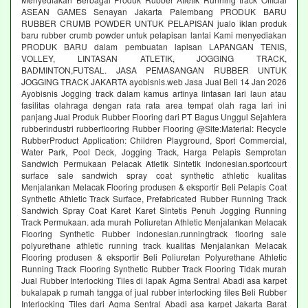
ASEAN GAMES Senayan Jakarta Palembang PRODUK BARU
RUBBER CRUMB POWDER UNTUK PELAPISAN jualo iklan produk
baru rubber crumb powder untuk pelapisan lantai Kami menyediakan
PRODUK BARU dalam pembuatan lapisan LAPANGAN TENIS,
VOLLEY, LINTASAN ATLETIK, JOGGING TRACK,
BADMINTON,FUTSAL. JASA PEMASANGAN RUBBER UNTUK
JOGGING TRACK JAKARTA ayobisnis.web Jasa Jual Beli 14 Jan 2026
Ayobisnis Jogging track dalam kamus artinya lintasan lari laun atau
fasilitas olahraga dengan rata rata area tempat olah raga lari ini
panjang Jual Produk Rubber Flooring dari PT Bagus Unggul Sejahtera
rubberindustri rubberflooring Rubber Flooring @Site:Material: Recycle
RubberProduct Application: Children Playground, Sport Commercial,
Water Park, Pool Deck, Jogging Track, Harga Pelapis Semprotan
Sandwich Permukaan Pelacak Atletik Sintetik indonesian.sportcourt
surface sale sandwich spray coat synthetic athletic kualitas
Menjalankan Melacak Flooring produsen & eksportir Beli Pelapis Coat
Synthetic Athletic Track Surface, Prefabricated Rubber Running Track
Sandwich Spray Coat Karet Karet Sintetis Penuh Jogging Running
Track Permukaan. ada murah Poliuretan Athletic Menjalankan Melacak
Flooring Synthetic Rubber indonesian.runningtrack flooring sale
polyurethane athletic running track kualitas Menjalankan Melacak
Flooring produsen & eksportir Beli Poliuretan Polyurethane Athletic
Running Track Flooring Synthetic Rubber Track Flooring Tidak murah
Jual Rubber Interlocking Tiles di lapak Agma Sentral Abadi asa karpet
bukalapak p rumah tangga of jual rubber interlocking tiles Beli Rubber
Interlocking Tiles dari Agma Sentral Abadi asa karpet Jakarta Barat