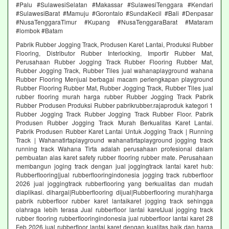
#Palu #SulawesiSelatan #Makassar #SulawesiTenggara #Kendari
#SulawesiBarat #Mamuju #Gorontalo #SundaKecil #Bali #Denpasar
#NusaTenggaraTimur #Kupang #NusaTenggaraBarat #Mataram
#lombok #Batam
Pabrik Rubber Jogging Track, Produsen Karet Lantai, Produksi Rubber
Flooring, Distributor Rubber Interlocking, Importir Rubber Mat,
Perusahaan Rubber Jogging Track Rubber Flooring Rubber Mat,
Rubber Jogging Track, Rubber Tiles jual wahanaplayground wahana
Rubber Flooring Menjual berbagai macam perlengkapan playground
Rubber Flooring Rubber Mat, Rubber Jogging Track, Rubber Tiles jual
rubber flooring murah harga rubber Rubber Jogging Track Pabrik
Rubber Produsen Produksi Rubber pabrikrubber.rajaproduk kategori 1
Rubber Jogging Track Rubber Jogging Track Rubber Floor. Pabrik
Produsen Rubber Jogging Track Murah Berkualitas Karet Lantai.
Pabrik Produsen Rubber Karet Lantai Untuk Jogging Track | Running
Track | Wahanatirtaplayground wahanatirtaplayground jogging track
running track Wahana Tirta adalah perusahaan profesional dalam
pembuatan alas karet safety rubber flooring rubber mate. Perusahaan
membangun joging track dengan jual joggingtrack lantai karet hub:
Rubberflooring|jual rubberflooringindonesia jogging track rubberfloor
2026 jual joggingtrack rubberflooring yang berkualitas dan mudah
diaplikasi. dihargai|Rubberflooring dijual|Rubberflooring murah|harga
pabrik rubberfloor rubber karet lantaikaret jogging track sehingga
olahraga lebih terasa Jual rubberfloor lantai karetJual jogging track
rubber flooring rubberflooringindonesia jual rubberfloor lantai karet 28
Feb 2026 jual rubberfloor lantai karet dengan kualitas baik dan harga