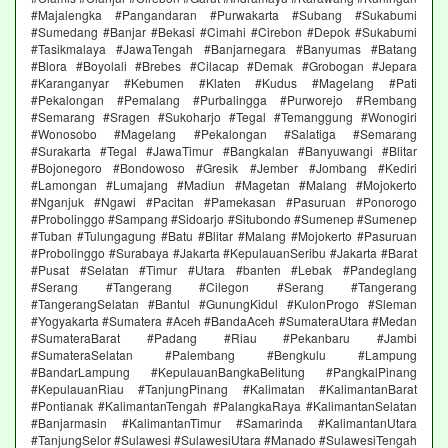
#Majalengka #Pangandaran #Purwakarta #Subang #Sukabumi
#Sumedang #Banjar #Bekasi #Cimahi #Cirebon #Depok #Sukabumi
#Tasikmalaya #JawaTengah #Banjarnegara #Banyumas #Batang
#Blora #Boyolali #Brebes #Cilacap #Demak #Grobogan #Jepara
#Karanganyar #Kebumen #Klaten #Kudus #Magelang #Pati
#Pekalongan #Pemalang #Purbalingga #Purworejo #Rembang
#Semarang #Sragen #Sukoharjo #Tegal #Temanggung #Wonogiri
#Wonosobo #Magelang #Pekalongan #Salatiga #Semarang
#Surakarta #Tegal #JawaTimur #Bangkalan #Banyuwangi #Blitar
#Bojonegoro #Bondowoso #Gresik #Jember #Jombang #Kediri
#Lamongan #Lumajang #Madiun #Magetan #Malang #Mojokerto
#Nganjuk #Ngawi #Pacitan #Pamekasan #Pasuruan #Ponorogo
#Probolinggo #Sampang #Sidoarjo #Situbondo #Sumenep #Sumenep
#Tuban #Tulungagung #Batu #Blitar #Malang #Mojokerto #Pasuruan
#Probolinggo #Surabaya #Jakarta #KepulauanSeribu #Jakarta #Barat
#Pusat #Selatan #Timur #Utara #banten #Lebak #Pandeglang
#Serang #Tangerang #Cilegon #Serang #Tangerang
#TangerangSelatan #Bantul #GunungKidul #KulonProgo #Sleman
#Yogyakarta #Sumatera #Aceh #BandaAceh #SumateraUtara #Medan
#SumateraBarat #Padang #Riau #Pekanbaru #Jambi
#SumateraSelatan #Palembang #Bengkulu #Lampung
#BandarLampung #KepulauanBangkaBelitung #PangkalPinang
#KepulauanRiau #TanjungPinang #Kalimatan #KalimantanBarat
#Pontianak #KalimantanTengah #PalangkaRaya #KalimantanSelatan
#Banjarmasin #KalimantanTimur #Samarinda #KalimantanUtara
#TanjungSelor #Sulawesi #SulawesiUtara #Manado #SulawesiTengah