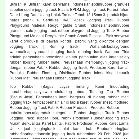
Butiran & Butiran karet berwarna indonesian.epdmrubber granules
supplier epdm jogging track Elastis EPDM Jogging Track Korosi Tahan
Daur Ulang Daur Ulang Untuk Trotoar Tebal: 13 15mm 3. produk hijau,
harga pabrik 4. Sertifikasi IAAF Atletik Jogging Track Rubber
Playground Material Recyclingable Crumb indonesian.epdmrubber
granules sale jogging track rubber playground Jogging Track Rubber
Playground Material Recyclable Crumb Shock Resistant Blok senyawa
karet diproduksi di bawah kondisi pabrik yang dikontrol dengan
Jogging Track | Running Track | Wahanatirtaplayground
wahanatirtaplayground jogging track running track Wahana Tirta
adalah perusahaan profesional dalam pembuatan alas karet safety
rubber flooring rubber mate. Perusahaan membangun joging track
dengan rubber Pabrik Rubber Jogging Track, Produsen Karet Lantai,
Produksi Rubber Flooring, Distributor Rubber Interlocking, Importir
Rubber Mat, Perusahaan Rubber Jogging Track
Top Rubber (Bagus Jaya) Tentang Kami Indotrading
toprubberbagusjaya.web.indotrading about Tentang Top Rubber
(Bagus Jaya) Perusahaan kami bergerak di bidang rubber matt,
jogging track, tempat bermain air di lapisi karet, rubber sheet, moduled.
Rubber Jogging Track Pabrik Rubber Produsen Produksi Rubber
pabrikrubber.rajaproduk kategori 1 Rubber Jogging Track Rubber
Jogging Track Rubber Floor. Pabrik Produsen Rubber Jogging Track
Murah Berkualitas Karet Lantai. Pabrik Produsen Rubber Karet Lantai
Untuk jual joggingtrack lantai karet hub Rubberflooring|jual
rubberflooringindonesia jogging track rubberfloor 23 Feb 2026 jual
joggingtrack rubberflooring yang berkualitas dan mudah diaplikasi.