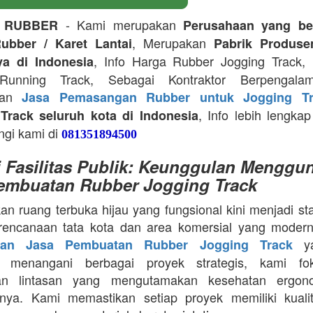
- Kami merupakan
 RUBBER
Perusahaan yang be
, Merupakan
ubber / Karet Lantai
Pabrik Produse
, Info Harga Rubber Jogging Track, D
ya di Indonesia
Running Track, Sebagai Kontraktor Berpengala
kan
Jasa Pemasangan Rubber untuk Jogging Tr
, Info lebih lengkap
Track seluruh kota di Indonesia
ngi kami di
081351894500
i Fasilitas Publik: Keunggulan Menggu
embuatan Rubber Jogging Track
an ruang terbuka hijau yang fungsional kini menjadi st
rencanaan tata kota dan area komersial yang modern
ya
aan Jasa Pembuatan Rubber Jogging Track
a menangani berbagai proyek strategis, kami f
an lintasan yang mengutamakan kesehatan ergon
nya. Kami memastikan setiap proyek memiliki kuali