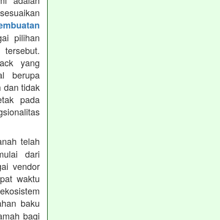
mi adalah
isesuaikan
Pembuatan
i pilihan
tersebut.
ack yang
al berupa
 dan tidak
etak pada
sionalitas
nah telah
mulai dari
gai vendor
epat waktu
ekosistem
ahan baku
ramah bagi