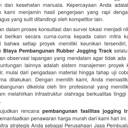
an dan kesehatan manusia. Kepercayaan Anda adalah 
n kami menjamin hasil pengerjaan yang rapi denga
agus yang sulit ditandingi oleh kompetitor lain.
 dalam proses konsultasi dan survei lokasi menjadi ni
i berikan secara cuma-cuma kepada calon mitra k
 bahwa setiap proyek memiliki keunikan tersendiri
an
selalu
Biaya Pembangunan Rubber Jogging Track
an observasi lapangan yang mendalam agar tidak ada
Keuntungan lainnya adalah sistem manajemen proyek 
sir, mulai dari pengadaan material hingga tahap uji co
rima dilakukan. Dengan memilih kami, Anda memasti
angunan dikelola oleh tim profesional yang memilik
am melahirkan infrastruktur olahraga berkualitas tinggi
.
ujudkan rencana
pembangunan fasilitas jogging t
manfaatkan penawaran harga murah dari kami hari ini.
itra strategis Anda sebagai Perusahaan Jasa Pembua