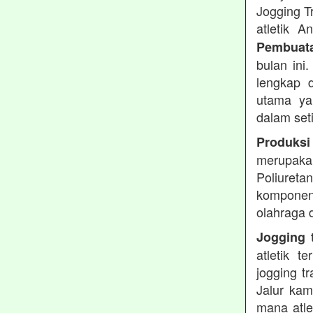
Jogging T
atletik 
Pembuata
bulan ini
lengkap d
utama ya
dalam set
Produksi
merupakan
Poliuret
komponen 
olahraga 
Jogging t
atletik 
jogging t
Jalur kam
mana atle