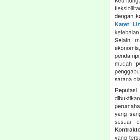
Keuntung
fleksibil
dengan ko
Karet Li
ketebala
Selain 
ekonomis
pendampin
mudah pu
penggabun
sarana ol
Reputasi
dibuktika
perumahan
yang sang
sesuai d
Kontrakt
yang ters