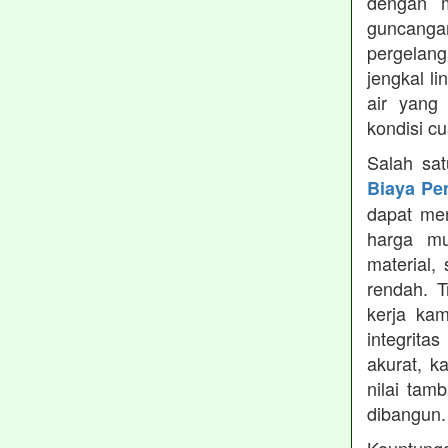
dengan m
guncanga
pergelang
jengkal l
air yang
kondisi c
Salah sa
Biaya Pe
dapat men
harga mu
material,
rendah. 
kerja ka
integrita
akurat, k
nilai tamb
dibangun.