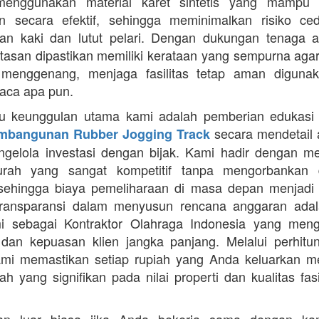
enggunakan material karet sintetis yang mampu
n secara efektif, sehingga meminimalkan risiko ce
an kaki dan lutut pelari. Dengan dukungan tenaga ah
intasan dipastikan memiliki kerataan yang sempurna agar
 menggenang, menjaga fasilitas tetap aman diguna
uaca apa pun.
tu keunggulan utama kami adalah pemberian edukasi
secara mendetail 
mbangunan Rubber Jogging Track
gelola investasi dengan bijak. Kami hadir dengan 
rah yang sangat kompetitif tanpa mengorbankan du
 sehingga biaya pemeliharaan di masa depan menjadi 
Transparansi dalam menyusun rencana anggaran adala
mi sebagai Kontraktor Olahraga Indonesia yang men
s dan kepuasan klien jangka panjang. Melalui perhit
ami memastikan setiap rupiah yang Anda keluarkan 
ah yang signifikan pada nilai properti dan kualitas fas