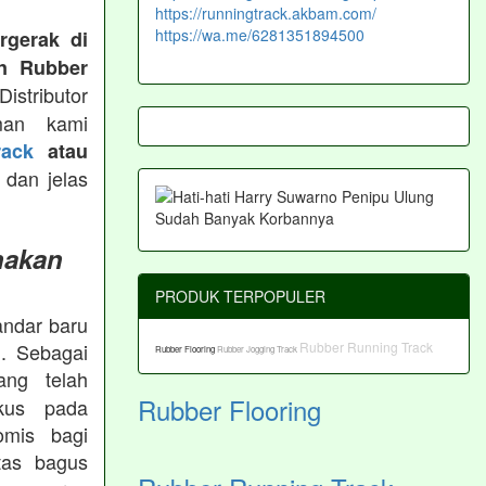
https://runningtrack.akbam.com/
https://wa.me/6281351894500
rgerak di
n Rubber
istributor
man kami
ack
atau
 dan jelas
nakan
PRODUK TERPOPULER
andar baru
Rubber Running Track
. Sebagai
Rubber Flooring
Rubber Jogging Track
ng telah
Rubber Flooring
okus pada
omis bagi
tas bagus