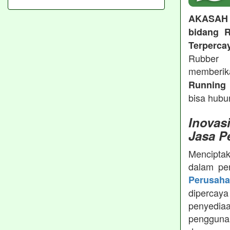
AKASAH
bidang R
Terperca
Rubber 
memberi
Running 
bisa hubu
Inovas
Jasa P
Menciptak
dalam pe
Perusah
dipercay
penyedia
pengguna