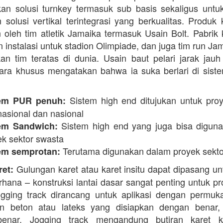
n solusi turnkey termasuk sub basis sekaligus unt
 solusi vertikal terintegrasi yang berkualitas. Produk 
 oleh tim atletik Jamaika termasuk Usain Bolt. Pabrik 
 instalasi untuk stadion Olimpiade, dan juga tim run Ja
an tim teratas di dunia. Usain baut pelari jarak jauh 
ara khusus mengatakan bahwa ia suka berlari di siste
Sistem high end ditujukan untuk proy
em PUR penuh:
nasional dan nasional
Sistem high end yang juga bisa digun
em Sandwich:
ek sektor swasta
Terutama digunakan dalam proyek sekto
em semprotan:
Gulungan karet atau karet insitu dapat dipasang un
ret:
erhana – konstruksi lantai dasar sangat penting untuk pr
ogging track dirancang untuk aplikasi dengan permuk
n beton atau lateks yang disiapkan dengan benar, 
enar. Jogging track mengandung butiran karet k