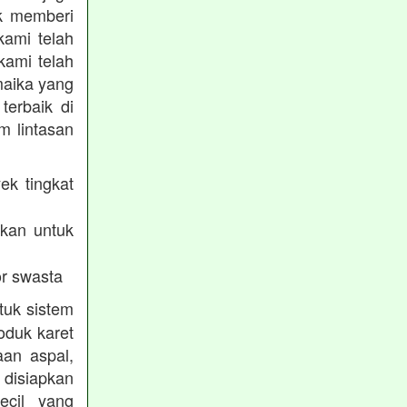
uk memberi
kami telah
kami telah
maika yang
terbaik di
m lintasan
ek tingkat
akan untuk
r swasta
tuk sistem
oduk karet
aan aspal,
disiapkan
ecil yang