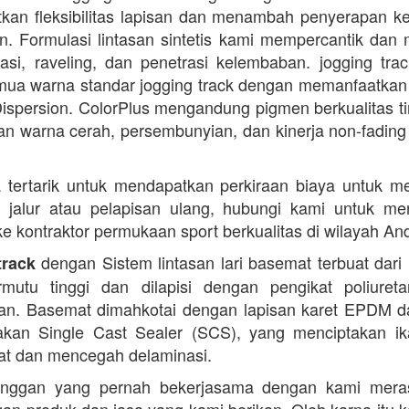
kan fleksibilitas lapisan dan menambah penyerapan k
. Formulasi lintasan sintetis kami mempercantik dan 
dasi, raveling, dan penetrasi kelembaban. jogging trac
ua warna standar jogging track dengan memanfaatkan
ispersion. ColorPlus mengandung pigmen berkualitas ti
n warna cerah, persembunyian, dan kinerja non-fading
 tertarik untuk mendapatkan perkiraan biaya untuk m
i jalur atau pelapisan ulang, hubungi kami untuk m
 ke kontraktor permukaan sport berkualitas di wilayah An
dengan Sistem lintasan lari basemat terbuat dari 
track
rmutu tinggi dan dilapisi dengan pengikat poliuret
n. Basemat dimahkotai dengan lapisan karet EPDM d
kan Single Cast Sealer (SCS), yang menciptakan ik
at dan mencegah delaminasi.
anggan yang pernah bekerjasama dengan kami mera