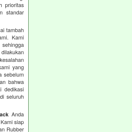
prioritas
n standar
lai tambah
ami. Kami
, sehingga
 dilakukan
 kesalahan
kami yang
ba sebelum
kan bahwa
i dedikasi
 di seluruh
Anda
rack
 Kami siap
tan Rubber