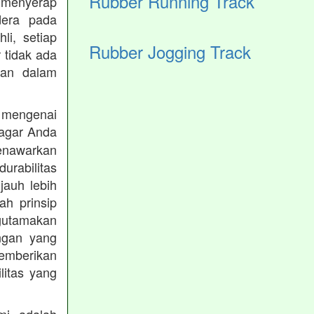
Rubber Running Track
 menyerap
dera pada
li, setiap
Rubber Jogging Track
 tidak ada
kan dalam
 mengenai
agar Anda
menawarkan
rabilitas
jauh lebih
h prinsip
gutamakan
ungan yang
memberikan
ilitas yang