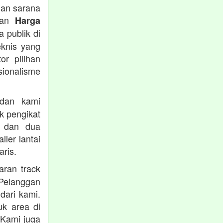
han sarana
tkan
Harga
 publik di
eknis yang
or pilihan
ionalisme
an kami
k pengikat
n dan dua
ler lantai
ris.
ran track
Pelanggan
dari kami.
uk area di
 Kami juga