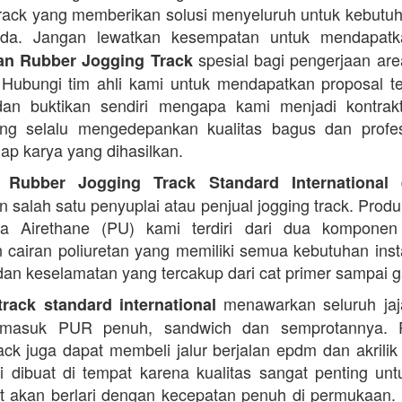
rack yang memberikan solusi menyeluruh untuk kebutu
Anda. Jangan lewatkan kesempatan untuk mendapa
spesial bagi pengerjaan area
n Rubber Jogging Track
. Hubungi tim ahli kami untuk mendapatkan proposal t
an buktikan sendiri mengapa kami menjadi kontrakt
ng selalu mengedepankan kualitas bagus dan profes
iap karya yang dihasilkan.
d
 Rubber Jogging Track Standard International
 salah satu penyuplai atau penjual jogging track. Produ
ana Airethane (PU) kami terdiri dari dua kompone
cairan poliuretan yang memiliki semua kebutuhan instal
dan keselamatan yang tercakup dari cat primer sampai ga
menawarkan seluruh jaja
rack standard international
termasuk PUR penuh, sandwich dan semprotannya. 
rack juga dapat membeli jalur berjalan epdm dan akrilik 
i dibuat di tempat karena kualitas sangat penting unt
t akan berlari dengan kecepatan penuh di permukaan.