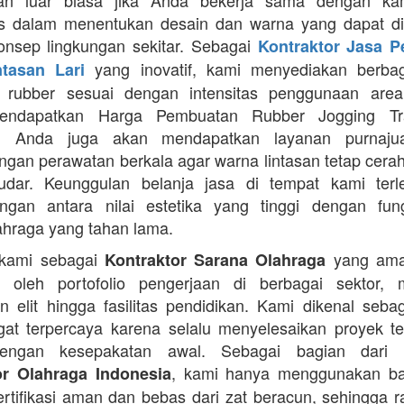
an luar biasa jika Anda bekerja sama dengan ka
itas dalam menentukan desain dan warna yang dapat d
nsep lingkungan sekitar. Sebagai
Kontraktor Jasa 
yang inovatif, kami menyediakan berbaga
ntasan Lari
n rubber sesuai dengan intensitas penggunaan area 
mendapatkan Harga Pembuatan Rubber Jogging Tr
, Anda juga akan mendapatkan layanan purnaju
gan perawatan berkala agar warna lintasan tetap cerah
dar. Keunggulan belanja jasa di tempat kami terl
gan antara nilai estetika yang tinggi dengan fung
ahraga yang tahan lama.
 kami sebagai
yang ama
Kontraktor Sarana Olahraga
n oleh portofolio pengerjaan di berbagai sektor, 
 elit hingga fasilitas pendidikan. Kami dikenal seba
at terpercaya karena selalu menyelesaikan proyek t
engan kesepakatan awal. Sebagai bagian dari 
, kami hanya menggunakan b
or Olahraga Indonesia
ertifikasi aman dan bebas dari zat beracun, sehingga 