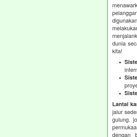
menawarka
pelanggan
digunakan
melakukan
menjalank
dunia sec
kita!
Sist
inter
Sist
proy
Sist
Lantai ka
jalur sed
gulung. j
permukaa
dengan b