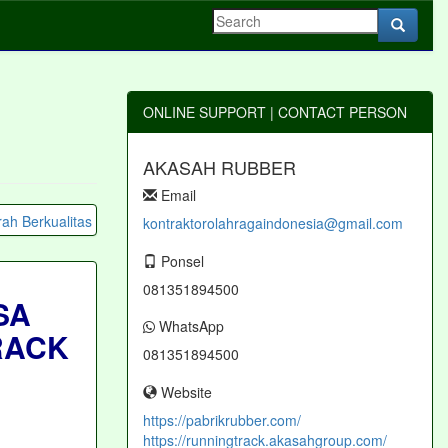
ONLINE SUPPORT | CONTACT PERSON
AKASAH RUBBER
Email
kontraktorolahragaindonesia@gmail.com
Ponsel
081351894500
SA
WhatsApp
RACK
081351894500
Website
https://pabrikrubber.com/
https://runningtrack.akasahgroup.com/