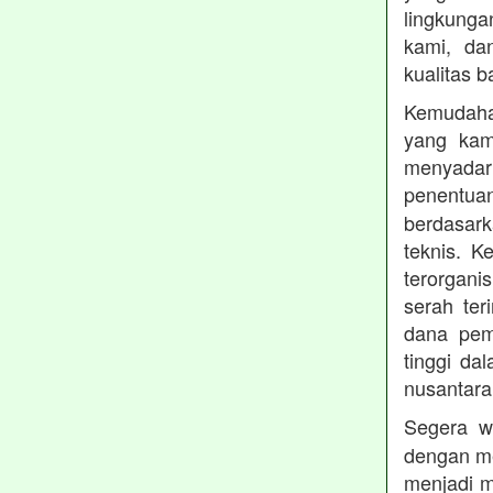
lingkung
kami, da
kualitas b
Kemudahan
yang kam
menyadari
penentu
berdasark
teknis. 
terorgani
serah te
dana pemb
tinggi dal
nusantara
Segera w
dengan me
menjadi m