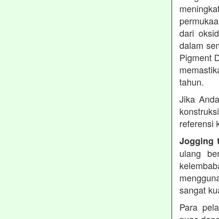
meningkat
permukaan
dari oksi
dalam sem
Pigment D
memastika
tahun.
Jika Anda
konstruks
referensi
Jogging 
ulang be
kelembaba
mengguna
sangat ku
Para pel