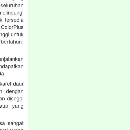
eseluruhan
melindungi
k tersedia
 ColorPlus
nggi untuk
 bertahun-
enjalankan
endapatkan
da
karet daur
an dengan
an disegel
atan yang
sa sangat