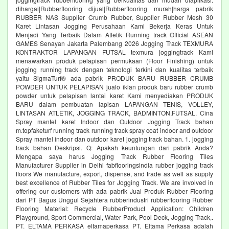
dihargai|Rubberflooring dijual|Rubberflooring murah|harga pabrik
RUBBER NAS Supplier Crumb Rubber, Supplier Rubber Mesh 30
Karet Lintasan Jogging Perusahaan Kami Bekerja Keras Untuk
Menjadi Yang Terbaik Dalam Atletik Running track Official ASEAN
GAMES Senayan Jakarta Palembang 2026 Jogging Track TEXMURA
KONTRAKTOR LAPANGAN FUTSAL texmura joggingtrack Kami
menawarkan produk pelapisan permukaan (Floor Finishing) untuk
jogging running track dengan teknologi terkini dan kualitas terbaik
yaitu SigmaTurf® ada pabrik PRODUK BARU RUBBER CRUMB
POWDER UNTUK PELAPISAN jualo iklan produk baru rubber crumb
powder untuk pelapisan lantai karet Kami menyediakan PRODUK
BARU dalam pembuatan lapisan LAPANGAN TENIS, VOLLEY,
LINTASAN ATLETIK, JOGGING TRACK, BADMINTON,FUTSAL. Cina
Spray mantel karet Indoor dan Outdoor Jogging Track bahan
m.topfaketurf running track running track spray coat indoor and outdoor
Spray mantel indoor dan outdoor karet jogging track bahan. 1. jogging
track bahan Deskripsi. Q: Apakah keuntungan dari pabrik Anda?
Mengapa saya harus Jogging Track Rubber Flooring Tiles
Manufacturer Supplier in Delhi fabflooringsindia rubber jogging track
floors We manufacture, export, dispense, and trade as well as supply
best excellence of Rubber Tiles for Jogging Track. We are involved in
offering our customers with ada pabrik Jual Produk Rubber Flooring
dari PT Bagus Unggul Sejahtera rubberindustri rubberflooring Rubber
Flooring Material: Recycle RubberProduct Application: Children
Playground, Sport Commercial, Water Park, Pool Deck, Jogging Track,.
PT. ELTAMA PERKASA eltamaperkasa PT. Eltama Perkasa adalah