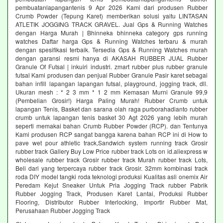
pembuatanlapangantenis 9 Apr 2026 Kami dari produsen Rubber
Crumb Powder (Tepung Karet) memberikan solusi yaitu LINTASAN
ATLETIK JOGGING TRACK GRAVEL. Jual Gps & Running Watches
dengan Harga Murah | Bhinneka bhinneka category gps running
watches Daftar harga Gps & Running Watches terbaru & murah
dengan spesifikasi terbaik. Tersedia Gps & Running Watches murah
dengan garansi resmi hanya di AKASAH RUBBER JUAL Rubber
Granule Of Futsal | inkuiri industri. zmart rubber plus rubber granule
futsal Kami produsen dan penjual Rubber Granule Pasir karet sebagai
bahan infill lapangan lapangan futsal, playground, jogging track, dll.
Ukuran mesh : * 2 3 mm * 1 2 mm Kemasan Murni Granule 99,9
(Pembelian Grosir!) Harga Paling Murah! Rubber Crumb untuk
lapangan Tenis, Basket dan sarana olah raga purborahadianto rubber
crumb untuk lapangan tenis basket 30 Agt 2026 yang lebih murah
seperti memakai bahan Crumb Rubber Powder (RCP). dan Tentunya
Kami produsen RCP sangat bangga karena bahan RCP ini di How to
pave wet pour athletic track,Sandwich system running track Grosir
rubber track Gallery Buy Low Price rubber track Lots on id.aliexpress w
wholesale rubber track Grosir rubber track Murah rubber track Lots,
Beli dari yang terpercaya rubber track Grosir. 32mm kombinasi track
roda DIY model tangki roda teknologi produksi Kualitas asli onemix Air
Peredam Kejut Sneaker Untuk Pria Jogging Track rubber Pabrik
Rubber Jogging Track, Produsen Karet Lantai, Produksi Rubber
Flooring, Distributor Rubber Interlocking, Importir Rubber Mat,
Perusahaan Rubber Jogging Track