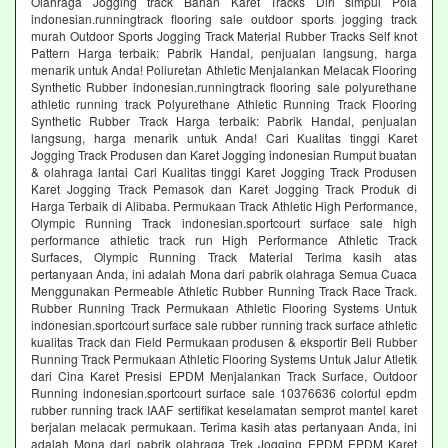
Olahraga Jogging track Bahan Karet Tracks Diri simpul Pola
indonesian.runningtrack flooring sale outdoor sports jogging track
murah Outdoor Sports Jogging Track Material Rubber Tracks Self knot
Pattern Harga terbaik: Pabrik Handal, penjualan langsung, harga
menarik untuk Anda! Poliuretan Athletic Menjalankan Melacak Flooring
Synthetic Rubber indonesian.runningtrack flooring sale polyurethane
athletic running track Polyurethane Athletic Running Track Flooring
Synthetic Rubber Track Harga terbaik: Pabrik Handal, penjualan
langsung, harga menarik untuk Anda! Cari Kualitas tinggi Karet
Jogging Track Produsen dan Karet Jogging indonesian Rumput buatan
& olahraga lantai Cari Kualitas tinggi Karet Jogging Track Produsen
Karet Jogging Track Pemasok dan Karet Jogging Track Produk di
Harga Terbaik di Alibaba. Permukaan Track Athletic High Performance,
Olympic Running Track indonesian.sportcourt surface sale high
performance athletic track run High Performance Athletic Track
Surfaces, Olympic Running Track Material Terima kasih atas
pertanyaan Anda, ini adalah Mona dari pabrik olahraga Semua Cuaca
Menggunakan Permeable Athletic Rubber Running Track Race Track.
Rubber Running Track Permukaan Athletic Flooring Systems Untuk
indonesian.sportcourt surface sale rubber running track surface athletic
kualitas Track dan Field Permukaan produsen & eksportir Beli Rubber
Running Track Permukaan Athletic Flooring Systems Untuk Jalur Atletik
dari Cina Karet Presisi EPDM Menjalankan Track Surface, Outdoor
Running indonesian.sportcourt surface sale 10376636 colorful epdm
rubber running track IAAF sertifikat keselamatan semprot mantel karet
berjalan melacak permukaan. Terima kasih atas pertanyaan Anda, ini
adalah Mona dari pabrik olahraga Trek Jogging EPDM EPDM Karet