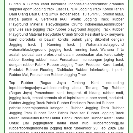
Butiran & Butiran karet berwarna indonesian.epdmrubber granules
supplier epdm jogging track Elastis EPDM Jogging Track Korosi Tahan
Daur Ulang Daur Ulang Untuk Trotoar Tebal: 13 15mm 3. produk hijau,
harga pabrik 4. Sertifikasi IAAF Atletik Jogging Track Rubber
Playground Material Recyclingable Crumb indonesian.epdmrubber
granules sale jogging track rubber playground Jogging Track Rubber
Playground Material Recyclable Crumb Shock Resistant Blok senyawa
karet diproduksi di bawah kondisi pabrik yang dikontrol dengan
Jogging Track | Running Track | Wahanatirtaplayground
wahanatirtaplayground jogging track running track Wahana Tirta
adalah perusahaan profesional dalam pembuatan alas karet safety
rubber flooring rubber mate. Perusahaan membangun joging track
dengan rubber Pabrik Rubber Jogging Track, Produsen Karet Lantai,
Produksi Rubber Flooring, Distributor Rubber Interlocking, Importir
Rubber Mat, Perusahaan Rubber Jogging Track
Top Rubber (Bagus Jaya) Tentang Kami Indotrading
toprubberbagusjaya.web.indotrading about Tentang Top Rubber
(Bagus Jaya) Perusahaan kami bergerak di bidang rubber matt,
jogging track, tempat bermain air di lapisi karet, rubber sheet, moduled.
Rubber Jogging Track Pabrik Rubber Produsen Produksi Rubber
pabrikrubber.rajaproduk kategori 1 Rubber Jogging Track Rubber
Jogging Track Rubber Floor. Pabrik Produsen Rubber Jogging Track
Murah Berkualitas Karet Lantai. Pabrik Produsen Rubber Karet Lantai
Untuk jual joggingtrack lantai karet hub Rubberflooring|jual
rubberflooringindonesia jogging track rubberfloor 23 Feb 2026 jual
joggingtrack rubberflooring yang berkualitas dan mudah diaplikasi.