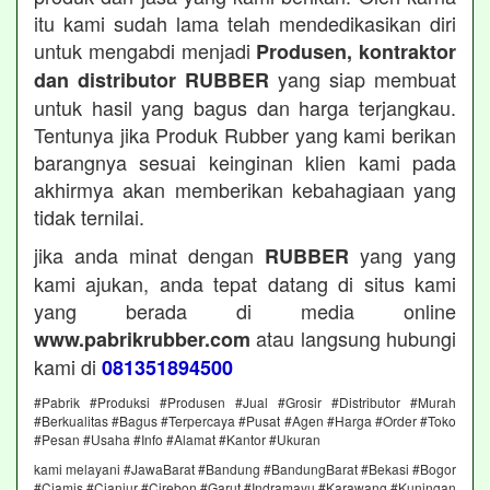
itu kami sudah lama telah mendedikasikan diri
untuk mengabdi menjadi
Produsen, kontraktor
yang siap membuat
dan distributor RUBBER
untuk hasil yang bagus dan harga terjangkau.
Tentunya jika Produk Rubber yang kami berikan
barangnya sesuai keinginan klien kami pada
akhirmya akan memberikan kebahagiaan yang
tidak ternilai.
jika anda minat dengan
yang yang
RUBBER
kami ajukan, anda tepat datang di situs kami
yang berada di media online
atau langsung hubungi
www.pabrikrubber.com
kami di
081351894500
#Pabrik #Produksi #Produsen #Jual #Grosir #Distributor #Murah
#Berkualitas #Bagus #Terpercaya #Pusat #Agen #Harga #Order #Toko
#Pesan #Usaha #Info #Alamat #Kantor #Ukuran
kami melayani #JawaBarat #Bandung #BandungBarat #Bekasi #Bogor
#Ciamis #Cianjur #Cirebon #Garut #Indramayu #Karawang #Kuningan