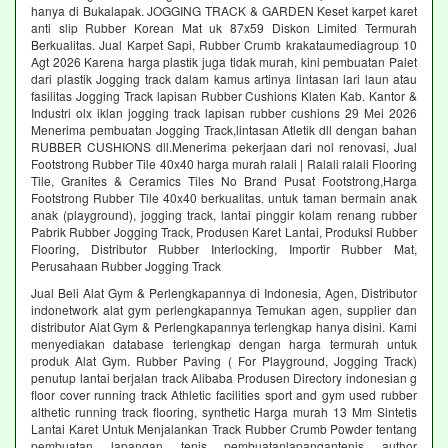
hanya di Bukalapak. JOGGING TRACK & GARDEN Keset karpet karet
anti slip Rubber Korean Mat uk 87x59 Diskon Limited Termurah
Berkualitas. Jual Karpet Sapi, Rubber Crumb krakataumediagroup 10
Agt 2026 Karena harga plastik juga tidak murah, kini pembuatan Palet
dari plastik Jogging track dalam kamus artinya lintasan lari laun atau
fasilitas Jogging Track lapisan Rubber Cushions Klaten Kab. Kantor &
Industri olx iklan jogging track lapisan rubber cushions 29 Mei 2026
Menerima pembuatan Jogging Track,lintasan Atletik dll dengan bahan
RUBBER CUSHIONS dll.Menerima pekerjaan dari nol renovasi, Jual
Footstrong Rubber Tile 40x40 harga murah ralali | Ralali ralali Flooring
Tile, Granites & Ceramics Tiles No Brand Pusat Footstrong,Harga
Footstrong Rubber Tile 40x40 berkualitas. untuk taman bermain anak
anak (playground), jogging track, lantai pinggir kolam renang rubber
Pabrik Rubber Jogging Track, Produsen Karet Lantai, Produksi Rubber
Flooring, Distributor Rubber Interlocking, Importir Rubber Mat,
Perusahaan Rubber Jogging Track
Jual Beli Alat Gym & Perlengkapannya di Indonesia, Agen, Distributor
indonetwork alat gym perlengkapannya Temukan agen, supplier dan
distributor Alat Gym & Perlengkapannya terlengkap hanya disini. Kami
menyediakan database terlengkap dengan harga termurah untuk
produk Alat Gym. Rubber Paving ( For Playground, Jogging Track)
penutup lantai berjalan track Alibaba Produsen Directory indonesian g
floor cover running track Athletic facilities sport and gym used rubber
althetic running track flooring, synthetic Harga murah 13 Mm Sintetis
Lantai Karet Untuk Menjalankan Track Rubber Crumb Powder tentang
pembuatan lapangan tenis pembuatanlapangantenis author