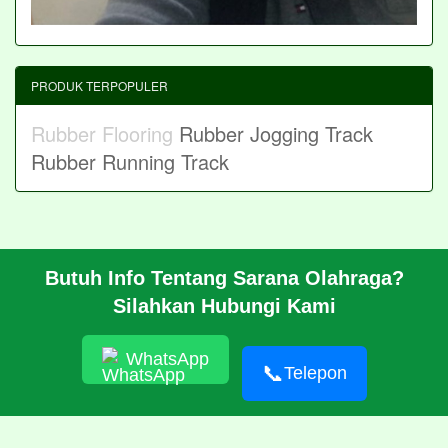
PRODUK TERPOPULER
Rubber Flooring
Rubber Jogging Track
Rubber Running Track
Butuh Info Tentang Sarana Olahraga?
BERANDA
Silahkan Hubungi Kami
PROFIL
CARA PESAN
ARTIKEL
WhatsApp
HUBUNGI KAMI
📞
Telepon
© 2026 https://pabrikrubber.com/ 081351894500 Jasa Pembuatan
Rubber Running Track Lintasan Lari Standar IAAF International
Amateur Athletic Federation WA World Athletics
RSS
|
sitemap.xml