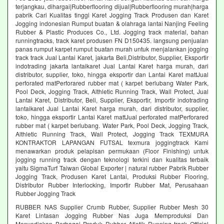
terjangkau, dihargai|Rubberflooring dijual|Rubberflooring murah|harga
pabrik Cari Kualitas tinggi Karet Jogging Track Produsen dan Karet
Jogging indonesian Rumput buatan & olahraga lantai Nanjing Feeling
Rubber & Plastic Produces Co., Ltd. Jogging track material, bahan
runningtracks, track karet produsen FN D150435. langsung penjualan
panas rumput karpet rumput buatan murah untuk menjalankan jogging
track track Jual Lantai Karet, jakarta Beli,Distributor, Supplier, Eksportir
indotrading jakarta lantaikaret Jual Lantai Karet harga murah, dari
distributor, supplier, toko, hingga eksportir dan Lantai Karet mattJual
perforated matPerforared rubber mat ( karpet berlubang Water Park,
Pool Deck, Jogging Track, Althletic Running Track, Wall Protect, Jual
Lantai Karet, Distributor, Beli, Supplier, Eksportir, Importir indotrading
lantaikaret Jual Lantai Karet harga murah, dari distributor, supplier,
toko, hingga eksportir Lantai Karet mattJual perforated matPerforared
rubber mat ( karpet berlubang. Water Park, Pool Deck, Jogging Track,
Althletic Running Track, Wall Protect, Jogging Track TEXMURA
KONTRAKTOR LAPANGAN FUTSAL texmura joggingtrack Kami
menawarkan produk pelapisan permukaan (Floor Finishing) untuk
jogging running track dengan teknologi terkini dan kualitas terbaik
yaitu SigmaTurf Taiwan Global Exporter | natural rubber Pabrik Rubber
Jogging Track, Produsen Karet Lantai, Produksi Rubber Flooring,
Distributor Rubber Interlocking, Importir Rubber Mat, Perusahaan
Rubber Jogging Track
RUBBER NAS Supplier Crumb Rubber, Supplier Rubber Mesh 30
Karet Lintasan Jogging Rubber Nas Juga Memproduksi Dan
Menyediakan Berbagai Produk Rubber Atletik Running track Official