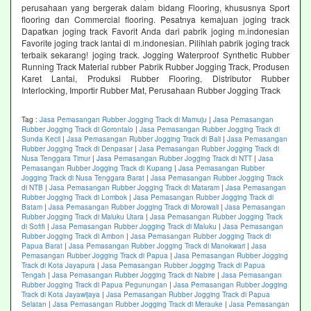
perusahaan yang bergerak dalam bidang Flooring, khususnya Sport
flooring dan Commercial flooring. Pesatnya kemajuan joging track
Dapatkan joging track Favorit Anda dari pabrik joging m.indonesian
Favorite joging track lantai di m.indonesian. Pilihlah pabrik joging track
terbaik sekarang! joging track. Jogging Waterproof Synthetic Rubber
Running Track Material rubber Pabrik Rubber Jogging Track, Produsen
Karet Lantai, Produksi Rubber Flooring, Distributor Rubber
Interlocking, Importir Rubber Mat, Perusahaan Rubber Jogging Track
Tag :
Jasa Pemasangan Rubber Jogging Track di Mamuju
|
Jasa Pemasangan
Rubber Jogging Track di Gorontalo
|
Jasa Pemasangan Rubber Jogging Track di
Sunda Kecil
|
Jasa Pemasangan Rubber Jogging Track di Bali
|
Jasa Pemasangan
Rubber Jogging Track di Denpasar
|
Jasa Pemasangan Rubber Jogging Track di
Nusa Tenggara Timur
|
Jasa Pemasangan Rubber Jogging Track di NTT
|
Jasa
Pemasangan Rubber Jogging Track di Kupang
|
Jasa Pemasangan Rubber
Jogging Track di Nusa Tenggara Barat
|
Jasa Pemasangan Rubber Jogging Track
di NTB
|
Jasa Pemasangan Rubber Jogging Track di Mataram
|
Jasa Pemasangan
Rubber Jogging Track di Lombok
|
Jasa Pemasangan Rubber Jogging Track di
Batam
|
Jasa Pemasangan Rubber Jogging Track di Morowali
|
Jasa Pemasangan
Rubber Jogging Track di Maluku Utara
|
Jasa Pemasangan Rubber Jogging Track
di Sofifi
|
Jasa Pemasangan Rubber Jogging Track di Maluku
|
Jasa Pemasangan
Rubber Jogging Track di Ambon
|
Jasa Pemasangan Rubber Jogging Track di
Papua Barat
|
Jasa Pemasangan Rubber Jogging Track di Manokwari
|
Jasa
Pemasangan Rubber Jogging Track di Papua
|
Jasa Pemasangan Rubber Jogging
Track di Kota Jayapura
|
Jasa Pemasangan Rubber Jogging Track di Papua
Tengah
|
Jasa Pemasangan Rubber Jogging Track di Nabire
|
Jasa Pemasangan
Rubber Jogging Track di Papua Pegunungan
|
Jasa Pemasangan Rubber Jogging
Track di Kota Jayawijaya
|
Jasa Pemasangan Rubber Jogging Track di Papua
Selatan
|
Jasa Pemasangan Rubber Jogging Track di Merauke
|
Jasa Pemasangan