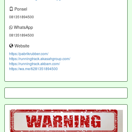
Ponsel
081351894500
WhatsApp
081351894500
Website
https://pabrikrubber.com/
https://runningtrack.akasahgroup.com/
https://runningtrack.akbam.com/
https://wa.me/6281351894500