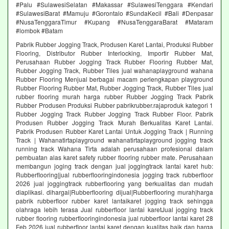
#Palu #SulawesiSelatan #Makassar #SulawesiTenggara #Kendari
#SulawesiBarat #Mamuju #Gorontalo #SundaKecil #Bali #Denpasar
#NusaTenggaraTimur #Kupang #NusaTenggaraBarat #Mataram
#lombok #Batam
Pabrik Rubber Jogging Track, Produsen Karet Lantai, Produksi Rubber
Flooring, Distributor Rubber Interlocking, Importir Rubber Mat,
Perusahaan Rubber Jogging Track Rubber Flooring Rubber Mat,
Rubber Jogging Track, Rubber Tiles jual wahanaplayground wahana
Rubber Flooring Menjual berbagai macam perlengkapan playground
Rubber Flooring Rubber Mat, Rubber Jogging Track, Rubber Tiles jual
rubber flooring murah harga rubber Rubber Jogging Track Pabrik
Rubber Produsen Produksi Rubber pabrikrubber.rajaproduk kategori 1
Rubber Jogging Track Rubber Jogging Track Rubber Floor. Pabrik
Produsen Rubber Jogging Track Murah Berkualitas Karet Lantai.
Pabrik Produsen Rubber Karet Lantai Untuk Jogging Track | Running
Track | Wahanatirtaplayground wahanatirtaplayground jogging track
running track Wahana Tirta adalah perusahaan profesional dalam
pembuatan alas karet safety rubber flooring rubber mate. Perusahaan
membangun joging track dengan jual joggingtrack lantai karet hub:
Rubberflooring|jual rubberflooringindonesia jogging track rubberfloor
2026 jual joggingtrack rubberflooring yang berkualitas dan mudah
diaplikasi. dihargai|Rubberflooring dijual|Rubberflooring murah|harga
pabrik rubberfloor rubber karet lantaikaret jogging track sehingga
olahraga lebih terasa Jual rubberfloor lantai karetJual jogging track
rubber flooring rubberflooringindonesia jual rubberfloor lantai karet 28
Feb 2026 jual rubberfloor lantai karet dengan kualitas baik dan harga