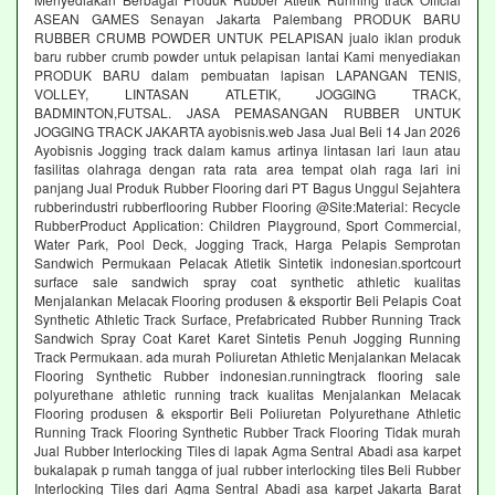
ASEAN GAMES Senayan Jakarta Palembang PRODUK BARU
RUBBER CRUMB POWDER UNTUK PELAPISAN jualo iklan produk
baru rubber crumb powder untuk pelapisan lantai Kami menyediakan
PRODUK BARU dalam pembuatan lapisan LAPANGAN TENIS,
VOLLEY, LINTASAN ATLETIK, JOGGING TRACK,
BADMINTON,FUTSAL. JASA PEMASANGAN RUBBER UNTUK
JOGGING TRACK JAKARTA ayobisnis.web Jasa Jual Beli 14 Jan 2026
Ayobisnis Jogging track dalam kamus artinya lintasan lari laun atau
fasilitas olahraga dengan rata rata area tempat olah raga lari ini
panjang Jual Produk Rubber Flooring dari PT Bagus Unggul Sejahtera
rubberindustri rubberflooring Rubber Flooring @Site:Material: Recycle
RubberProduct Application: Children Playground, Sport Commercial,
Water Park, Pool Deck, Jogging Track, Harga Pelapis Semprotan
Sandwich Permukaan Pelacak Atletik Sintetik indonesian.sportcourt
surface sale sandwich spray coat synthetic athletic kualitas
Menjalankan Melacak Flooring produsen & eksportir Beli Pelapis Coat
Synthetic Athletic Track Surface, Prefabricated Rubber Running Track
Sandwich Spray Coat Karet Karet Sintetis Penuh Jogging Running
Track Permukaan. ada murah Poliuretan Athletic Menjalankan Melacak
Flooring Synthetic Rubber indonesian.runningtrack flooring sale
polyurethane athletic running track kualitas Menjalankan Melacak
Flooring produsen & eksportir Beli Poliuretan Polyurethane Athletic
Running Track Flooring Synthetic Rubber Track Flooring Tidak murah
Jual Rubber Interlocking Tiles di lapak Agma Sentral Abadi asa karpet
bukalapak p rumah tangga of jual rubber interlocking tiles Beli Rubber
Interlocking Tiles dari Agma Sentral Abadi asa karpet Jakarta Barat