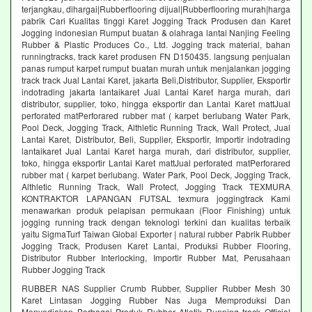
terjangkau, dihargai|Rubberflooring dijual|Rubberflooring murah|harga
pabrik Cari Kualitas tinggi Karet Jogging Track Produsen dan Karet
Jogging indonesian Rumput buatan & olahraga lantai Nanjing Feeling
Rubber & Plastic Produces Co., Ltd. Jogging track material, bahan
runningtracks, track karet produsen FN D150435. langsung penjualan
panas rumput karpet rumput buatan murah untuk menjalankan jogging
track track Jual Lantai Karet, jakarta Beli,Distributor, Supplier, Eksportir
indotrading jakarta lantaikaret Jual Lantai Karet harga murah, dari
distributor, supplier, toko, hingga eksportir dan Lantai Karet mattJual
perforated matPerforared rubber mat ( karpet berlubang Water Park,
Pool Deck, Jogging Track, Althletic Running Track, Wall Protect, Jual
Lantai Karet, Distributor, Beli, Supplier, Eksportir, Importir indotrading
lantaikaret Jual Lantai Karet harga murah, dari distributor, supplier,
toko, hingga eksportir Lantai Karet mattJual perforated matPerforared
rubber mat ( karpet berlubang. Water Park, Pool Deck, Jogging Track,
Althletic Running Track, Wall Protect, Jogging Track TEXMURA
KONTRAKTOR LAPANGAN FUTSAL texmura joggingtrack Kami
menawarkan produk pelapisan permukaan (Floor Finishing) untuk
jogging running track dengan teknologi terkini dan kualitas terbaik
yaitu SigmaTurf Taiwan Global Exporter | natural rubber Pabrik Rubber
Jogging Track, Produsen Karet Lantai, Produksi Rubber Flooring,
Distributor Rubber Interlocking, Importir Rubber Mat, Perusahaan
Rubber Jogging Track
RUBBER NAS Supplier Crumb Rubber, Supplier Rubber Mesh 30
Karet Lintasan Jogging Rubber Nas Juga Memproduksi Dan
Menyediakan Berbagai Produk Rubber Atletik Running track Official