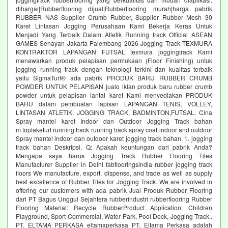
dihargai|Rubberflooring dijual|Rubberflooring murah|harga pabrik
RUBBER NAS Supplier Crumb Rubber, Supplier Rubber Mesh 30
Karet Lintasan Jogging Perusahaan Kami Bekerja Keras Untuk
Menjadi Yang Terbaik Dalam Atletik Running track Official ASEAN
GAMES Senayan Jakarta Palembang 2026 Jogging Track TEXMURA
KONTRAKTOR LAPANGAN FUTSAL texmura joggingtrack Kami
menawarkan produk pelapisan permukaan (Floor Finishing) untuk
jogging running track dengan teknologi terkini dan kualitas terbaik
yaitu SigmaTurf® ada pabrik PRODUK BARU RUBBER CRUMB
POWDER UNTUK PELAPISAN jualo iklan produk baru rubber crumb
powder untuk pelapisan lantai karet Kami menyediakan PRODUK
BARU dalam pembuatan lapisan LAPANGAN TENIS, VOLLEY,
LINTASAN ATLETIK, JOGGING TRACK, BADMINTON,FUTSAL. Cina
Spray mantel karet Indoor dan Outdoor Jogging Track bahan
m.topfaketurf running track running track spray coat indoor and outdoor
Spray mantel indoor dan outdoor karet jogging track bahan. 1. jogging
track bahan Deskripsi. Q: Apakah keuntungan dari pabrik Anda?
Mengapa saya harus Jogging Track Rubber Flooring Tiles
Manufacturer Supplier in Delhi fabflooringsindia rubber jogging track
floors We manufacture, export, dispense, and trade as well as supply
best excellence of Rubber Tiles for Jogging Track. We are involved in
offering our customers with ada pabrik Jual Produk Rubber Flooring
dari PT Bagus Unggul Sejahtera rubberindustri rubberflooring Rubber
Flooring Material: Recycle RubberProduct Application: Children
Playground, Sport Commercial, Water Park, Pool Deck, Jogging Track,.
PT. ELTAMA PERKASA eltamaperkasa PT. Eltama Perkasa adalah