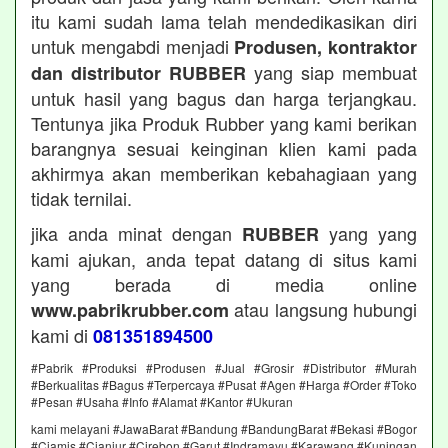
itu kami sudah lama telah mendedikasikan diri
untuk mengabdi menjadi
Produsen, kontraktor
yang siap membuat
dan distributor RUBBER
untuk hasil yang bagus dan harga terjangkau.
Tentunya jika Produk Rubber yang kami berikan
barangnya sesuai keinginan klien kami pada
akhirmya akan memberikan kebahagiaan yang
tidak ternilai.
jika anda minat dengan
yang yang
RUBBER
kami ajukan, anda tepat datang di situs kami
yang berada di media online
atau langsung hubungi
www.pabrikrubber.com
kami di
081351894500
#Pabrik #Produksi #Produsen #Jual #Grosir #Distributor #Murah
#Berkualitas #Bagus #Terpercaya #Pusat #Agen #Harga #Order #Toko
#Pesan #Usaha #Info #Alamat #Kantor #Ukuran
kami melayani #JawaBarat #Bandung #BandungBarat #Bekasi #Bogor
#Ciamis #Cianjur #Cirebon #Garut #Indramayu #Karawang #Kuningan