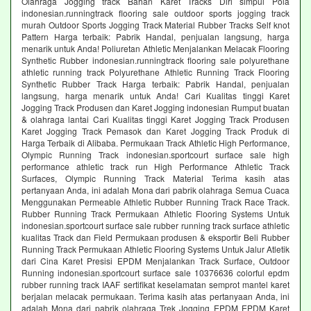
Olahraga Jogging track Bahan Karet Tracks Diri simpul Pola
indonesian.runningtrack flooring sale outdoor sports jogging track
murah Outdoor Sports Jogging Track Material Rubber Tracks Self knot
Pattern Harga terbaik: Pabrik Handal, penjualan langsung, harga
menarik untuk Anda! Poliuretan Athletic Menjalankan Melacak Flooring
Synthetic Rubber indonesian.runningtrack flooring sale polyurethane
athletic running track Polyurethane Athletic Running Track Flooring
Synthetic Rubber Track Harga terbaik: Pabrik Handal, penjualan
langsung, harga menarik untuk Anda! Cari Kualitas tinggi Karet
Jogging Track Produsen dan Karet Jogging indonesian Rumput buatan
& olahraga lantai Cari Kualitas tinggi Karet Jogging Track Produsen
Karet Jogging Track Pemasok dan Karet Jogging Track Produk di
Harga Terbaik di Alibaba. Permukaan Track Athletic High Performance,
Olympic Running Track indonesian.sportcourt surface sale high
performance athletic track run High Performance Athletic Track
Surfaces, Olympic Running Track Material Terima kasih atas
pertanyaan Anda, ini adalah Mona dari pabrik olahraga Semua Cuaca
Menggunakan Permeable Athletic Rubber Running Track Race Track.
Rubber Running Track Permukaan Athletic Flooring Systems Untuk
indonesian.sportcourt surface sale rubber running track surface athletic
kualitas Track dan Field Permukaan produsen & eksportir Beli Rubber
Running Track Permukaan Athletic Flooring Systems Untuk Jalur Atletik
dari Cina Karet Presisi EPDM Menjalankan Track Surface, Outdoor
Running indonesian.sportcourt surface sale 10376636 colorful epdm
rubber running track IAAF sertifikat keselamatan semprot mantel karet
berjalan melacak permukaan. Terima kasih atas pertanyaan Anda, ini
adalah Mona dari pabrik olahraga Trek Jogging EPDM EPDM Karet