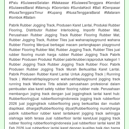
#Palu #SulawesiSelatan #Makassar #SulawesiTenggara #Kendari
#SulawesiBarat #Mamuju #Gorontalo #SundaKecil #Bali #Denpasar
#NusaTenggaraTimur #Kupang #NusaTenggaraBarat #Mataram
#lombok #Batam
Pabrik Rubber Jogging Track, Produsen Karet Lantai, Produksi Rubber
Flooring, Distributor Rubber Interlocking, Importir Rubber Mat,
Perusahaan Rubber Jogging Track Rubber Flooring Rubber Mat,
Rubber Jogging Track, Rubber Tiles jual wahanaplayground wahana
Rubber Flooring Menjual berbagai macam perlengkapan playground
Rubber Flooring Rubber Mat, Rubber Jogging Track, Rubber Tiles jual
rubber flooring murah harga rubber Rubber Jogging Track Pabrik
Rubber Produsen Produksi Rubber pabrikrubber.rajaproduk kategori 1
Rubber Jogging Track Rubber Jogging Track Rubber Floor. Pabrik
Produsen Rubber Jogging Track Murah Berkualitas Karet Lantai.
Pabrik Produsen Rubber Karet Lantai Untuk Jogging Track | Running
Track | Wahanatirtaplayground wahanatirtaplayground jogging track
running track Wahana Tirta adalah perusahaan profesional dalam
pembuatan alas karet safety rubber flooring rubber mate. Perusahaan
membangun joging track dengan jual joggingtrack lantai karet hub:
Rubberflooring|jual rubberflooringindonesia jogging track rubberfloor
2026 jual joggingtrack rubberflooring yang berkualitas dan mudah
diaplikasi. dihargai|Rubberflooring dijual|Rubberflooring murah|harga
pabrik rubberfloor rubber karet lantaikaret jogging track sehingga
olahraga lebih terasa Jual rubberfloor lantai karetJual jogging track
rubber flooring rubberflooringindonesia jual rubberfloor lantai karet 28
Feb 2026 jual rubberfloor lantai karet dengan kualitas baik dan harga