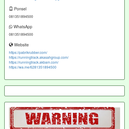
Ponsel
081351894500
WhatsApp
081351894500
Website
https://pabrikrubber.com/
https://runningtrack.akasahgroup.com/
https://runningtrack.akbam.com/
https://wa.me/6281351894500