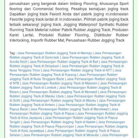
perusahaan yang bergerak dalam bidang Flooring, khususnya Sport
flooring dan Commercial flooring. Pesatnya kemajuan joging track
Dapatkan joging track Favorit Anda dari pabrik joging m.indonesian
Favorite joging track lantai di m.indonesian. Pilihlah pabrik joging track
terbaik sekarang! joging track. Jogging Waterproof Synthetic Rubber
Running Track Material rubber Pabrik Rubber Jogging Track, Produsen
Karet Lantai, Produksi Rubber Flooring, Distributor Rubber
Interlocking, Importir Rubber Mat, Perusahaan Rubber Jogging Track
Tag :
Jasa Pemasangan Rubber Jogging Track di Mamuju
|
Jasa Pemasangan
Rubber Jogging Track di Gorontalo
|
Jasa Pemasangan Rubber Jogging Track di
Sunda Kecil
|
Jasa Pemasangan Rubber Jogging Track di Bali
|
Jasa Pemasangan
Rubber Jogging Track di Denpasar
|
Jasa Pemasangan Rubber Jogging Track di
Nusa Tenggara Timur
|
Jasa Pemasangan Rubber Jogging Track di NTT
|
Jasa
Pemasangan Rubber Jogging Track di Kupang
|
Jasa Pemasangan Rubber
Jogging Track di Nusa Tenggara Barat
|
Jasa Pemasangan Rubber Jogging Track
di NTB
|
Jasa Pemasangan Rubber Jogging Track di Mataram
|
Jasa Pemasangan
Rubber Jogging Track di Lombok
|
Jasa Pemasangan Rubber Jogging Track di
Batam
|
Jasa Pemasangan Rubber Jogging Track di Morowali
|
Jasa Pemasangan
Rubber Jogging Track di Maluku Utara
|
Jasa Pemasangan Rubber Jogging Track
di Sofifi
|
Jasa Pemasangan Rubber Jogging Track di Maluku
|
Jasa Pemasangan
Rubber Jogging Track di Ambon
|
Jasa Pemasangan Rubber Jogging Track di
Papua Barat
|
Jasa Pemasangan Rubber Jogging Track di Manokwari
|
Jasa
Pemasangan Rubber Jogging Track di Papua
|
Jasa Pemasangan Rubber Jogging
Track di Kota Jayapura
|
Jasa Pemasangan Rubber Jogging Track di Papua
Tengah
|
Jasa Pemasangan Rubber Jogging Track di Nabire
|
Jasa Pemasangan
Rubber Jogging Track di Papua Pegunungan
|
Jasa Pemasangan Rubber Jogging
Track di Kota Jayawijaya
|
Jasa Pemasangan Rubber Jogging Track di Papua
Selatan
|
Jasa Pemasangan Rubber Jogging Track di Merauke
|
Jasa Pemasangan