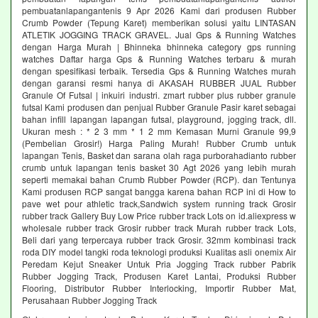
pembuatanlapangantenis 9 Apr 2026 Kami dari produsen Rubber
Crumb Powder (Tepung Karet) memberikan solusi yaitu LINTASAN
ATLETIK JOGGING TRACK GRAVEL. Jual Gps & Running Watches
dengan Harga Murah | Bhinneka bhinneka category gps running
watches Daftar harga Gps & Running Watches terbaru & murah
dengan spesifikasi terbaik. Tersedia Gps & Running Watches murah
dengan garansi resmi hanya di AKASAH RUBBER JUAL Rubber
Granule Of Futsal | inkuiri industri. zmart rubber plus rubber granule
futsal Kami produsen dan penjual Rubber Granule Pasir karet sebagai
bahan infill lapangan lapangan futsal, playground, jogging track, dll.
Ukuran mesh : * 2 3 mm * 1 2 mm Kemasan Murni Granule 99,9
(Pembelian Grosir!) Harga Paling Murah! Rubber Crumb untuk
lapangan Tenis, Basket dan sarana olah raga purborahadianto rubber
crumb untuk lapangan tenis basket 30 Agt 2026 yang lebih murah
seperti memakai bahan Crumb Rubber Powder (RCP). dan Tentunya
Kami produsen RCP sangat bangga karena bahan RCP ini di How to
pave wet pour athletic track,Sandwich system running track Grosir
rubber track Gallery Buy Low Price rubber track Lots on id.aliexpress w
wholesale rubber track Grosir rubber track Murah rubber track Lots,
Beli dari yang terpercaya rubber track Grosir. 32mm kombinasi track
roda DIY model tangki roda teknologi produksi Kualitas asli onemix Air
Peredam Kejut Sneaker Untuk Pria Jogging Track rubber Pabrik
Rubber Jogging Track, Produsen Karet Lantai, Produksi Rubber
Flooring, Distributor Rubber Interlocking, Importir Rubber Mat,
Perusahaan Rubber Jogging Track