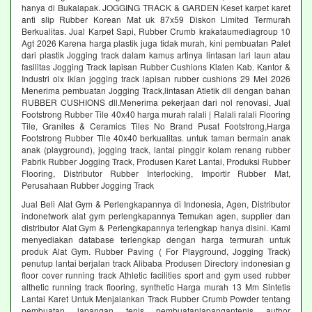
hanya di Bukalapak. JOGGING TRACK & GARDEN Keset karpet karet
anti slip Rubber Korean Mat uk 87x59 Diskon Limited Termurah
Berkualitas. Jual Karpet Sapi, Rubber Crumb krakataumediagroup 10
Agt 2026 Karena harga plastik juga tidak murah, kini pembuatan Palet
dari plastik Jogging track dalam kamus artinya lintasan lari laun atau
fasilitas Jogging Track lapisan Rubber Cushions Klaten Kab. Kantor &
Industri olx iklan jogging track lapisan rubber cushions 29 Mei 2026
Menerima pembuatan Jogging Track,lintasan Atletik dll dengan bahan
RUBBER CUSHIONS dll.Menerima pekerjaan dari nol renovasi, Jual
Footstrong Rubber Tile 40x40 harga murah ralali | Ralali ralali Flooring
Tile, Granites & Ceramics Tiles No Brand Pusat Footstrong,Harga
Footstrong Rubber Tile 40x40 berkualitas. untuk taman bermain anak
anak (playground), jogging track, lantai pinggir kolam renang rubber
Pabrik Rubber Jogging Track, Produsen Karet Lantai, Produksi Rubber
Flooring, Distributor Rubber Interlocking, Importir Rubber Mat,
Perusahaan Rubber Jogging Track
Jual Beli Alat Gym & Perlengkapannya di Indonesia, Agen, Distributor
indonetwork alat gym perlengkapannya Temukan agen, supplier dan
distributor Alat Gym & Perlengkapannya terlengkap hanya disini. Kami
menyediakan database terlengkap dengan harga termurah untuk
produk Alat Gym. Rubber Paving ( For Playground, Jogging Track)
penutup lantai berjalan track Alibaba Produsen Directory indonesian g
floor cover running track Athletic facilities sport and gym used rubber
althetic running track flooring, synthetic Harga murah 13 Mm Sintetis
Lantai Karet Untuk Menjalankan Track Rubber Crumb Powder tentang
pembuatan lapangan tenis pembuatanlapangantenis author