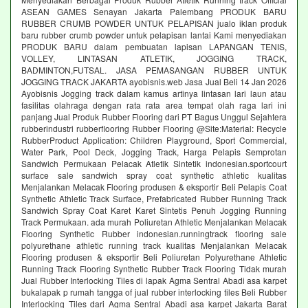
ASEAN GAMES Senayan Jakarta Palembang PRODUK BARU
RUBBER CRUMB POWDER UNTUK PELAPISAN jualo iklan produk
baru rubber crumb powder untuk pelapisan lantai Kami menyediakan
PRODUK BARU dalam pembuatan lapisan LAPANGAN TENIS,
VOLLEY, LINTASAN ATLETIK, JOGGING TRACK,
BADMINTON,FUTSAL. JASA PEMASANGAN RUBBER UNTUK
JOGGING TRACK JAKARTA ayobisnis.web Jasa Jual Beli 14 Jan 2026
Ayobisnis Jogging track dalam kamus artinya lintasan lari laun atau
fasilitas olahraga dengan rata rata area tempat olah raga lari ini
panjang Jual Produk Rubber Flooring dari PT Bagus Unggul Sejahtera
rubberindustri rubberflooring Rubber Flooring @Site:Material: Recycle
RubberProduct Application: Children Playground, Sport Commercial,
Water Park, Pool Deck, Jogging Track, Harga Pelapis Semprotan
Sandwich Permukaan Pelacak Atletik Sintetik indonesian.sportcourt
surface sale sandwich spray coat synthetic athletic kualitas
Menjalankan Melacak Flooring produsen & eksportir Beli Pelapis Coat
Synthetic Athletic Track Surface, Prefabricated Rubber Running Track
Sandwich Spray Coat Karet Karet Sintetis Penuh Jogging Running
Track Permukaan. ada murah Poliuretan Athletic Menjalankan Melacak
Flooring Synthetic Rubber indonesian.runningtrack flooring sale
polyurethane athletic running track kualitas Menjalankan Melacak
Flooring produsen & eksportir Beli Poliuretan Polyurethane Athletic
Running Track Flooring Synthetic Rubber Track Flooring Tidak murah
Jual Rubber Interlocking Tiles di lapak Agma Sentral Abadi asa karpet
bukalapak p rumah tangga of jual rubber interlocking tiles Beli Rubber
Interlocking Tiles dari Agma Sentral Abadi asa karpet Jakarta Barat