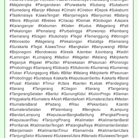
#Majalengka #Pangandaran #Purwakarta #Subang #Sukabumi
#Sumedang #Banjar #Bekasi #Cimahi #Cirebon #Depok #Sukabumi
#Tasikmalaya #JawaTengah #Banjarnegara #Banyumas #Batang
#Blora #Boyolali #Brebes #Cilacap #Demak #Grobogan #Jepara
#Karanganyar #Kebumen #Klaten #Kudus #Magelang #Pati
#Pekalongan #Pemalang #Purbalingga #Purworejo #Rembang
#Semarang #Sragen #Sukoharjo #Tegal #Temanggung #Wonogiri
#Wonosobo #Magelang #Pekalongan #Salatiga #Semarang
#Surakarta #Tegal #JawaTimur #Bangkalan #Banyuwangi #Blitar
#Bojonegoro #Bondowoso #Gresik #Jember #Jombang #Kediri
#Lamongan #Lumajang #Madiun #Magetan #Malang #Mojokerto
#Nganjuk #Ngawi #Pacitan #Pamekasan #Pasuruan #Ponorogo
#Probolinggo #Sampang #Sidoarjo #Situbondo #Sumenep #Sumenep
#Tuban #Tulungagung #Batu #Blitar #Malang #Mojokerto #Pasuruan
#Probolinggo #Surabaya #Jakarta #KepulauanSeribu #Jakarta #Barat
#Pusat #Selatan #Timur #Utara #banten #Lebak #Pandeglang
#Serang #Tangerang #Cilegon #Serang #Tangerang
#TangerangSelatan #Bantul #GunungKidul #KulonProgo #Sleman
#Yogyakarta #Sumatera #Aceh #BandaAceh #SumateraUtara #Medan
#SumateraBarat #Padang #Riau #Pekanbaru #Jambi
#SumateraSelatan #Palembang #Bengkulu #Lampung
#BandarLampung #KepulauanBangkaBelitung #PangkalPinang
#KepulauanRiau #TanjungPinang #Kalimatan #KalimantanBarat
#Pontianak #KalimantanTengah #PalangkaRaya #KalimantanSelatan
#Banjarmasin #KalimantanTimur #Samarinda #KalimantanUtara
#TanjungSelor #Sulawesi #SulawesiUtara #Manado #SulawesiTengah