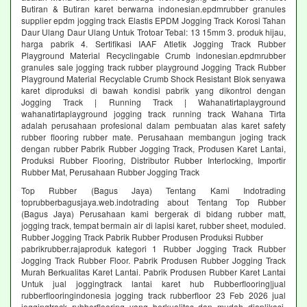
Butiran & Butiran karet berwarna indonesian.epdmrubber granules
supplier epdm jogging track Elastis EPDM Jogging Track Korosi Tahan
Daur Ulang Daur Ulang Untuk Trotoar Tebal: 13 15mm 3. produk hijau,
harga pabrik 4. Sertifikasi IAAF Atletik Jogging Track Rubber
Playground Material Recyclingable Crumb indonesian.epdmrubber
granules sale jogging track rubber playground Jogging Track Rubber
Playground Material Recyclable Crumb Shock Resistant Blok senyawa
karet diproduksi di bawah kondisi pabrik yang dikontrol dengan
Jogging Track | Running Track | Wahanatirtaplayground
wahanatirtaplayground jogging track running track Wahana Tirta
adalah perusahaan profesional dalam pembuatan alas karet safety
rubber flooring rubber mate. Perusahaan membangun joging track
dengan rubber Pabrik Rubber Jogging Track, Produsen Karet Lantai,
Produksi Rubber Flooring, Distributor Rubber Interlocking, Importir
Rubber Mat, Perusahaan Rubber Jogging Track
Top Rubber (Bagus Jaya) Tentang Kami Indotrading
toprubberbagusjaya.web.indotrading about Tentang Top Rubber
(Bagus Jaya) Perusahaan kami bergerak di bidang rubber matt,
jogging track, tempat bermain air di lapisi karet, rubber sheet, moduled.
Rubber Jogging Track Pabrik Rubber Produsen Produksi Rubber
pabrikrubber.rajaproduk kategori 1 Rubber Jogging Track Rubber
Jogging Track Rubber Floor. Pabrik Produsen Rubber Jogging Track
Murah Berkualitas Karet Lantai. Pabrik Produsen Rubber Karet Lantai
Untuk jual joggingtrack lantai karet hub Rubberflooring|jual
rubberflooringindonesia jogging track rubberfloor 23 Feb 2026 jual
joggingtrack rubberflooring yang berkualitas dan mudah diaplikasi.