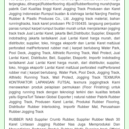
terjangkau, dihargai|Rubberflooring dijual|Rubberflooring murah|harga
pabrik Cari Kualitas tinggi Karet Jogging Track Produsen dan Karet
Jogging indonesian Rumput buatan & olahraga lantai Nanjing Feeling
Rubber & Plastic Produces Co., Ltd. Jogging track material, bahan
runningtracks, track karet produsen FN D150435. langsung penjualan
panas rumput karpet rumput buatan murah untuk menjalankan jogging
track track Jual Lantai Karet, jakarta Beli,Distributor, Supplier, Eksportir
indotrading jakarta lantaikaret Jual Lantai Karet harga murah, dari
distributor, supplier, toko, hingga eksportir dan Lantai Karet mattJual
perforated matPerforared rubber mat ( karpet berlubang Water Park,
Pool Deck, Jogging Track, Althletic Running Track, Wall Protect, Jual
Lantai Karet, Distributor, Beli, Supplier, Eksportir, Importir indotrading
lantaikaret Jual Lantai Karet harga murah, dari distributor, supplier,
toko, hingga eksportir Lantai Karet mattJual perforated matPerforared
rubber mat ( karpet berlubang. Water Park, Pool Deck, Jogging Track,
Althletic Running Track, Wall Protect, Jogging Track TEXMURA
KONTRAKTOR LAPANGAN FUTSAL texmura joggingtrack Kami
menawarkan produk pelapisan permukaan (Floor Finishing) untuk
jogging running track dengan teknologi terkini dan kualitas terbaik
yaitu SigmaTurf Taiwan Global Exporter | natural rubber Pabrik Rubber
Jogging Track, Produsen Karet Lantai, Produksi Rubber Flooring,
Distributor Rubber Interlocking, Importir Rubber Mat, Perusahaan
Rubber Jogging Track
RUBBER NAS Supplier Crumb Rubber, Supplier Rubber Mesh 30
Karet Lintasan Jogging Rubber Nas Juga Memproduksi Dan
Menyediakan Berbagai Produk Rubber Atletik Running track Official