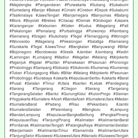
#Majalengka #Pangandaran #Purwakarta #Subang #Sukabumi
#Sumedang #Banjar #Bekasi #Cimahi #Cirebon #Depok #Sukabumi
#Tasikmalaya #JawaTengah #Banjarnegara #Banyumas #Batang
#Blora #Boyolali #Brebes #Cilacap #Demak #Grobogan #Jepara
#Karanganyar #Kebumen #Klaten #Kudus #Magelang #Pati
#Pekalongan #Pemalang #Purbalingga #Purworejo #Rembang
#Semarang #Sragen #Sukoharjo #Tegal #Temanggung #Wonogiri
#Wonosobo #Magelang #Pekalongan #Salatiga #Semarang
#Surakarta #Tegal #JawaTimur #Bangkalan #Banyuwangi #Blitar
#Bojonegoro #Bondowoso #Gresik #Jember #Jombang #Kediri
#Lamongan #Lumajang #Madiun #Magetan #Malang #Mojokerto
#Nganjuk #Ngawi #Pacitan #Pamekasan #Pasuruan #Ponorogo
#Probolinggo #Sampang #Sidoarjo #Situbondo #Sumenep #Sumenep
#Tuban #Tulungagung #Batu #Blitar #Malang #Mojokerto #Pasuruan
#Probolinggo #Surabaya #Jakarta #KepulauanSeribu #Jakarta #Barat
#Pusat #Selatan #Timur #Utara #banten #Lebak #Pandeglang
#Serang #Tangerang #Cilegon #Serang #Tangerang
#TangerangSelatan #Bantul #GunungKidul #KulonProgo #Sleman
#Yogyakarta #Sumatera #Aceh #BandaAceh #SumateraUtara #Medan
#SumateraBarat #Padang #Riau #Pekanbaru #Jambi
#SumateraSelatan #Palembang #Bengkulu #Lampung
#BandarLampung #KepulauanBangkaBelitung #PangkalPinang
#KepulauanRiau #TanjungPinang #Kalimatan #KalimantanBarat
#Pontianak #KalimantanTengah #PalangkaRaya #KalimantanSelatan
#Banjarmasin #KalimantanTimur #Samarinda #KalimantanUtara
#TanjungSelor #Sulawesi #SulawesiUtara #Manado #SulawesiTengah