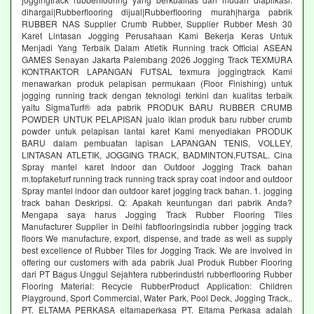
dihargai|Rubberflooring dijual|Rubberflooring murah|harga pabrik
RUBBER NAS Supplier Crumb Rubber, Supplier Rubber Mesh 30
Karet Lintasan Jogging Perusahaan Kami Bekerja Keras Untuk
Menjadi Yang Terbaik Dalam Atletik Running track Official ASEAN
GAMES Senayan Jakarta Palembang 2026 Jogging Track TEXMURA
KONTRAKTOR LAPANGAN FUTSAL texmura joggingtrack Kami
menawarkan produk pelapisan permukaan (Floor Finishing) untuk
jogging running track dengan teknologi terkini dan kualitas terbaik
yaitu SigmaTurf® ada pabrik PRODUK BARU RUBBER CRUMB
POWDER UNTUK PELAPISAN jualo iklan produk baru rubber crumb
powder untuk pelapisan lantai karet Kami menyediakan PRODUK
BARU dalam pembuatan lapisan LAPANGAN TENIS, VOLLEY,
LINTASAN ATLETIK, JOGGING TRACK, BADMINTON,FUTSAL. Cina
Spray mantel karet Indoor dan Outdoor Jogging Track bahan
m.topfaketurf running track running track spray coat indoor and outdoor
Spray mantel indoor dan outdoor karet jogging track bahan. 1. jogging
track bahan Deskripsi. Q: Apakah keuntungan dari pabrik Anda?
Mengapa saya harus Jogging Track Rubber Flooring Tiles
Manufacturer Supplier in Delhi fabflooringsindia rubber jogging track
floors We manufacture, export, dispense, and trade as well as supply
best excellence of Rubber Tiles for Jogging Track. We are involved in
offering our customers with ada pabrik Jual Produk Rubber Flooring
dari PT Bagus Unggul Sejahtera rubberindustri rubberflooring Rubber
Flooring Material: Recycle RubberProduct Application: Children
Playground, Sport Commercial, Water Park, Pool Deck, Jogging Track,.
PT. ELTAMA PERKASA eltamaperkasa PT. Eltama Perkasa adalah