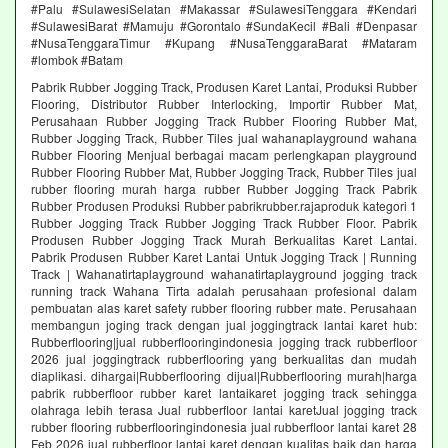
#Palu #SulawesiSelatan #Makassar #SulawesiTenggara #Kendari
#SulawesiBarat #Mamuju #Gorontalo #SundaKecil #Bali #Denpasar
#NusaTenggaraTimur #Kupang #NusaTenggaraBarat #Mataram
#lombok #Batam
Pabrik Rubber Jogging Track, Produsen Karet Lantai, Produksi Rubber
Flooring, Distributor Rubber Interlocking, Importir Rubber Mat,
Perusahaan Rubber Jogging Track Rubber Flooring Rubber Mat,
Rubber Jogging Track, Rubber Tiles jual wahanaplayground wahana
Rubber Flooring Menjual berbagai macam perlengkapan playground
Rubber Flooring Rubber Mat, Rubber Jogging Track, Rubber Tiles jual
rubber flooring murah harga rubber Rubber Jogging Track Pabrik
Rubber Produsen Produksi Rubber pabrikrubber.rajaproduk kategori 1
Rubber Jogging Track Rubber Jogging Track Rubber Floor. Pabrik
Produsen Rubber Jogging Track Murah Berkualitas Karet Lantai.
Pabrik Produsen Rubber Karet Lantai Untuk Jogging Track | Running
Track | Wahanatirtaplayground wahanatirtaplayground jogging track
running track Wahana Tirta adalah perusahaan profesional dalam
pembuatan alas karet safety rubber flooring rubber mate. Perusahaan
membangun joging track dengan jual joggingtrack lantai karet hub:
Rubberflooring|jual rubberflooringindonesia jogging track rubberfloor
2026 jual joggingtrack rubberflooring yang berkualitas dan mudah
diaplikasi. dihargai|Rubberflooring dijual|Rubberflooring murah|harga
pabrik rubberfloor rubber karet lantaikaret jogging track sehingga
olahraga lebih terasa Jual rubberfloor lantai karetJual jogging track
rubber flooring rubberflooringindonesia jual rubberfloor lantai karet 28
Feb 2026 jual rubberfloor lantai karet dengan kualitas baik dan harga