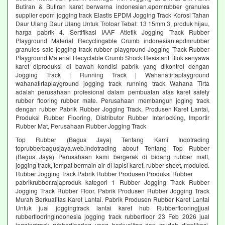
Butiran & Butiran karet berwarna indonesian.epdmrubber granules
supplier epdm jogging track Elastis EPDM Jogging Track Korosi Tahan
Daur Ulang Daur Ulang Untuk Trotoar Tebal: 13 15mm 3. produk hijau,
harga pabrik 4. Sertifikasi IAAF Atletik Jogging Track Rubber
Playground Material Recyclingable Crumb indonesian.epdmrubber
granules sale jogging track rubber playground Jogging Track Rubber
Playground Material Recyclable Crumb Shock Resistant Blok senyawa
karet diproduksi di bawah kondisi pabrik yang dikontrol dengan
Jogging Track | Running Track | Wahanatirtaplayground
wahanatirtaplayground jogging track running track Wahana Tirta
adalah perusahaan profesional dalam pembuatan alas karet safety
rubber flooring rubber mate. Perusahaan membangun joging track
dengan rubber Pabrik Rubber Jogging Track, Produsen Karet Lantai,
Produksi Rubber Flooring, Distributor Rubber Interlocking, Importir
Rubber Mat, Perusahaan Rubber Jogging Track
Top Rubber (Bagus Jaya) Tentang Kami Indotrading
toprubberbagusjaya.web.indotrading about Tentang Top Rubber
(Bagus Jaya) Perusahaan kami bergerak di bidang rubber matt,
jogging track, tempat bermain air di lapisi karet, rubber sheet, moduled.
Rubber Jogging Track Pabrik Rubber Produsen Produksi Rubber
pabrikrubber.rajaproduk kategori 1 Rubber Jogging Track Rubber
Jogging Track Rubber Floor. Pabrik Produsen Rubber Jogging Track
Murah Berkualitas Karet Lantai. Pabrik Produsen Rubber Karet Lantai
Untuk jual joggingtrack lantai karet hub Rubberflooring|jual
rubberflooringindonesia jogging track rubberfloor 23 Feb 2026 jual
joggingtrack rubberflooring yang berkualitas dan mudah diaplikasi.