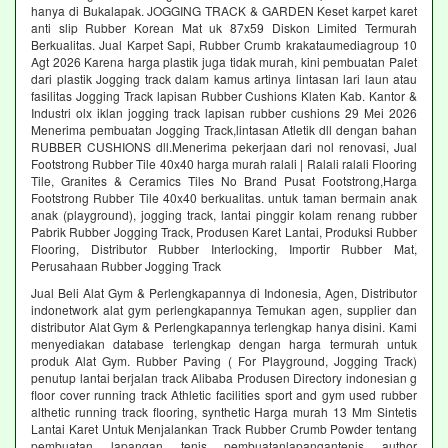
hanya di Bukalapak. JOGGING TRACK & GARDEN Keset karpet karet
anti slip Rubber Korean Mat uk 87x59 Diskon Limited Termurah
Berkualitas. Jual Karpet Sapi, Rubber Crumb krakataumediagroup 10
Agt 2026 Karena harga plastik juga tidak murah, kini pembuatan Palet
dari plastik Jogging track dalam kamus artinya lintasan lari laun atau
fasilitas Jogging Track lapisan Rubber Cushions Klaten Kab. Kantor &
Industri olx iklan jogging track lapisan rubber cushions 29 Mei 2026
Menerima pembuatan Jogging Track,lintasan Atletik dll dengan bahan
RUBBER CUSHIONS dll.Menerima pekerjaan dari nol renovasi, Jual
Footstrong Rubber Tile 40x40 harga murah ralali | Ralali ralali Flooring
Tile, Granites & Ceramics Tiles No Brand Pusat Footstrong,Harga
Footstrong Rubber Tile 40x40 berkualitas. untuk taman bermain anak
anak (playground), jogging track, lantai pinggir kolam renang rubber
Pabrik Rubber Jogging Track, Produsen Karet Lantai, Produksi Rubber
Flooring, Distributor Rubber Interlocking, Importir Rubber Mat,
Perusahaan Rubber Jogging Track
Jual Beli Alat Gym & Perlengkapannya di Indonesia, Agen, Distributor
indonetwork alat gym perlengkapannya Temukan agen, supplier dan
distributor Alat Gym & Perlengkapannya terlengkap hanya disini. Kami
menyediakan database terlengkap dengan harga termurah untuk
produk Alat Gym. Rubber Paving ( For Playground, Jogging Track)
penutup lantai berjalan track Alibaba Produsen Directory indonesian g
floor cover running track Athletic facilities sport and gym used rubber
althetic running track flooring, synthetic Harga murah 13 Mm Sintetis
Lantai Karet Untuk Menjalankan Track Rubber Crumb Powder tentang
pembuatan lapangan tenis pembuatanlapangantenis author