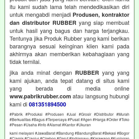
itu kami sudah lama telah mendedikasikan diri
untuk mengabdi menjadi
Produsen, kontraktor
yang siap membuat
dan distributor RUBBER
untuk hasil yang bagus dan harga terjangkau.
Tentunya jika Produk Rubber yang kami berikan
barangnya sesuai keinginan klien kami pada
akhirmya akan memberikan kebahagiaan yang
tidak ternilai.
jika anda minat dengan
yang yang
RUBBER
kami ajukan, anda tepat datang di situs kami
yang berada di media online
atau langsung hubungi
www.pabrikrubber.com
kami di
081351894500
#Pabrik #Produksi #Produsen #Jual #Grosir #Distributor #Murah
#Berkualitas #Bagus #Terpercaya #Pusat #Agen #Harga #Order #Toko
#Pesan #Usaha #Info #Alamat #Kantor #Ukuran
kami melayani #JawaBarat #Bandung #BandungBarat #Bekasi #Bogor
#Ciamis #Cianjur #Cirebon #Garut #Indramayu #Karawang #Kuningan