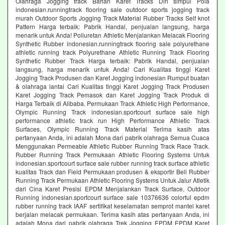
Olahraga Jogging track Bahan Karet Tracks Diri simpul Pola
indonesian.runningtrack flooring sale outdoor sports jogging track
murah Outdoor Sports Jogging Track Material Rubber Tracks Self knot
Pattern Harga terbaik: Pabrik Handal, penjualan langsung, harga
menarik untuk Anda! Poliuretan Athletic Menjalankan Melacak Flooring
Synthetic Rubber indonesian.runningtrack flooring sale polyurethane
athletic running track Polyurethane Athletic Running Track Flooring
Synthetic Rubber Track Harga terbaik: Pabrik Handal, penjualan
langsung, harga menarik untuk Anda! Cari Kualitas tinggi Karet
Jogging Track Produsen dan Karet Jogging indonesian Rumput buatan
& olahraga lantai Cari Kualitas tinggi Karet Jogging Track Produsen
Karet Jogging Track Pemasok dan Karet Jogging Track Produk di
Harga Terbaik di Alibaba. Permukaan Track Athletic High Performance,
Olympic Running Track indonesian.sportcourt surface sale high
performance athletic track run High Performance Athletic Track
Surfaces, Olympic Running Track Material Terima kasih atas
pertanyaan Anda, ini adalah Mona dari pabrik olahraga Semua Cuaca
Menggunakan Permeable Athletic Rubber Running Track Race Track.
Rubber Running Track Permukaan Athletic Flooring Systems Untuk
indonesian.sportcourt surface sale rubber running track surface athletic
kualitas Track dan Field Permukaan produsen & eksportir Beli Rubber
Running Track Permukaan Athletic Flooring Systems Untuk Jalur Atletik
dari Cina Karet Presisi EPDM Menjalankan Track Surface, Outdoor
Running indonesian.sportcourt surface sale 10376636 colorful epdm
rubber running track IAAF sertifikat keselamatan semprot mantel karet
berjalan melacak permukaan. Terima kasih atas pertanyaan Anda, ini
adalah Mona dari pabrik olahraga Trek Jogging EPDM EPDM Karet