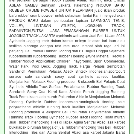
ASEAN GAMES Senayan Jakarta Palembang PRODUK BARU
RUBBER CRUMB POWDER UNTUK PELAPISAN jualo iklan produk
baru rubber crumb powder untuk pelapisan lantai Kami menyediakan
PRODUK BARU dalam pembuatan lapisan LAPANGAN TENIS,
VOLLEY, LINTASAN ATLETIK, JOGGING TRACK,
BADMINTON,FUTSAL. JASA PEMASANGAN RUBBER UNTUK
JOGGING TRACK JAKARTA ayobisnis.web Jasa Jual Beli 14 Jan 2026
Ayobisnis Jogging track dalam kamus artinya lintasan lari laun atau
fasilitas olahraga dengan rata rata area tempat olah raga lari ini
panjang Jual Produk Rubber Flooring dari PT Bagus Unggul Sejahtera
rubberindustri rubberflooring Rubber Flooring @Site:Material: Recycle
RubberProduct Application: Children Playground, Sport Commercial,
Water Park, Pool Deck, Jogging Track, Harga Pelapis Semprotan
Sandwich Permukaan Pelacak Atletik Sintetik indonesian.sportcourt
surface sale sandwich spray coat synthetic athletic kualitas
Menjalankan Melacak Flooring produsen & eksportir Beli Pelapis Coat
Synthetic Athletic Track Surface, Prefabricated Rubber Running Track
Sandwich Spray Coat Karet Karet Sintetis Penuh Jogging Running
Track Permukaan. ada murah Poliuretan Athletic Menjalankan Melacak
Flooring Synthetic Rubber indonesian.runningtrack flooring sale
polyurethane athletic running track kualitas Menjalankan Melacak
Flooring produsen & eksportir Beli Poliuretan Polyurethane Athletic
Running Track Flooring Synthetic Rubber Track Flooring Tidak murah
Jual Rubber Interlocking Tiles di lapak Agma Sentral Abadi asa karpet
bukalapak p rumah tangga of jual rubber interlocking tiles Beli Rubber
Interlocking Tiles dari Agma Sentral Abadi asa karpet Jakarta Barat