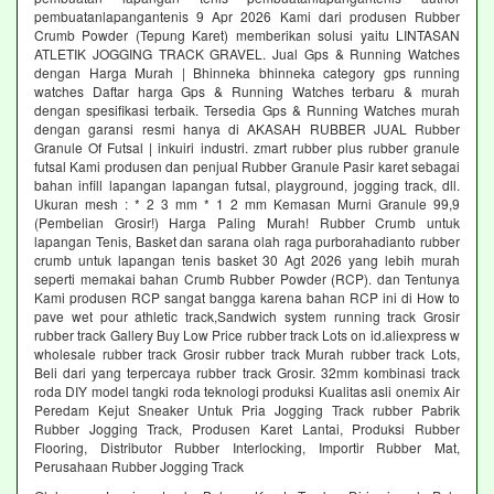
pembuatanlapangantenis 9 Apr 2026 Kami dari produsen Rubber
Crumb Powder (Tepung Karet) memberikan solusi yaitu LINTASAN
ATLETIK JOGGING TRACK GRAVEL. Jual Gps & Running Watches
dengan Harga Murah | Bhinneka bhinneka category gps running
watches Daftar harga Gps & Running Watches terbaru & murah
dengan spesifikasi terbaik. Tersedia Gps & Running Watches murah
dengan garansi resmi hanya di AKASAH RUBBER JUAL Rubber
Granule Of Futsal | inkuiri industri. zmart rubber plus rubber granule
futsal Kami produsen dan penjual Rubber Granule Pasir karet sebagai
bahan infill lapangan lapangan futsal, playground, jogging track, dll.
Ukuran mesh : * 2 3 mm * 1 2 mm Kemasan Murni Granule 99,9
(Pembelian Grosir!) Harga Paling Murah! Rubber Crumb untuk
lapangan Tenis, Basket dan sarana olah raga purborahadianto rubber
crumb untuk lapangan tenis basket 30 Agt 2026 yang lebih murah
seperti memakai bahan Crumb Rubber Powder (RCP). dan Tentunya
Kami produsen RCP sangat bangga karena bahan RCP ini di How to
pave wet pour athletic track,Sandwich system running track Grosir
rubber track Gallery Buy Low Price rubber track Lots on id.aliexpress w
wholesale rubber track Grosir rubber track Murah rubber track Lots,
Beli dari yang terpercaya rubber track Grosir. 32mm kombinasi track
roda DIY model tangki roda teknologi produksi Kualitas asli onemix Air
Peredam Kejut Sneaker Untuk Pria Jogging Track rubber Pabrik
Rubber Jogging Track, Produsen Karet Lantai, Produksi Rubber
Flooring, Distributor Rubber Interlocking, Importir Rubber Mat,
Perusahaan Rubber Jogging Track