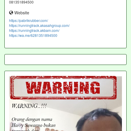
081351894500
Website
https://pabrikrubber.com/
https://runningtrack.akasahgroup.com/
https://runningtrack.akbam.com/
https://wa.me/6281351894500