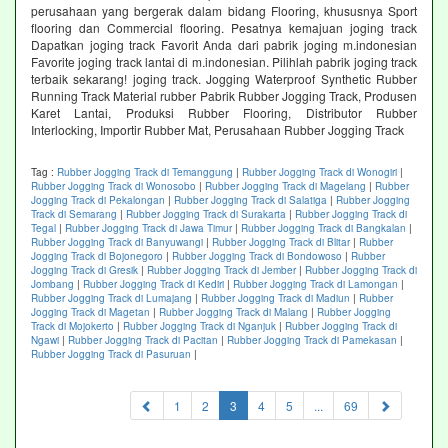
perusahaan yang bergerak dalam bidang Flooring, khususnya Sport
flooring dan Commercial flooring. Pesatnya kemajuan joging track
Dapatkan joging track Favorit Anda dari pabrik joging m.indonesian
Favorite joging track lantai di m.indonesian. Pilihlah pabrik joging track
terbaik sekarang! joging track. Jogging Waterproof Synthetic Rubber
Running Track Material rubber Pabrik Rubber Jogging Track, Produsen
Karet Lantai, Produksi Rubber Flooring, Distributor Rubber
Interlocking, Importir Rubber Mat, Perusahaan Rubber Jogging Track
Tag :
Rubber Jogging Track di Temanggung
|
Rubber Jogging Track di Wonogiri
|
Rubber Jogging Track di Wonosobo
|
Rubber Jogging Track di Magelang
|
Rubber
Jogging Track di Pekalongan
|
Rubber Jogging Track di Salatiga
|
Rubber Jogging
Track di Semarang
|
Rubber Jogging Track di Surakarta
|
Rubber Jogging Track di
Tegal
|
Rubber Jogging Track di Jawa Timur
|
Rubber Jogging Track di Bangkalan
|
Rubber Jogging Track di Banyuwangi
|
Rubber Jogging Track di Blitar
|
Rubber
Jogging Track di Bojonegoro
|
Rubber Jogging Track di Bondowoso
|
Rubber
Jogging Track di Gresik
|
Rubber Jogging Track di Jember
|
Rubber Jogging Track di
Jombang
|
Rubber Jogging Track di Kediri
|
Rubber Jogging Track di Lamongan
|
Rubber Jogging Track di Lumajang
|
Rubber Jogging Track di Madiun
|
Rubber
Jogging Track di Magetan
|
Rubber Jogging Track di Malang
|
Rubber Jogging
Track di Mojokerto
|
Rubber Jogging Track di Nganjuk
|
Rubber Jogging Track di
Ngawi
|
Rubber Jogging Track di Pacitan
|
Rubber Jogging Track di Pamekasan
|
Rubber Jogging Track di Pasuruan
|
(current)
1
2
3
4
5
...
69