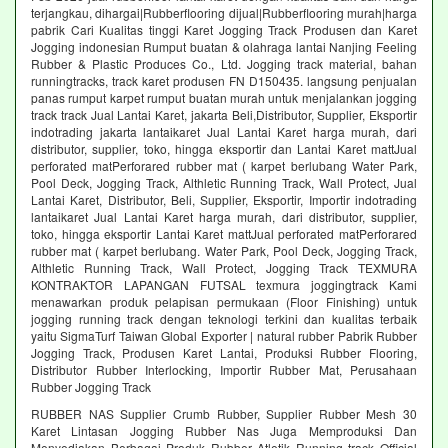
terjangkau, dihargai|Rubberflooring dijual|Rubberflooring murah|harga
pabrik Cari Kualitas tinggi Karet Jogging Track Produsen dan Karet
Jogging indonesian Rumput buatan & olahraga lantai Nanjing Feeling
Rubber & Plastic Produces Co., Ltd. Jogging track material, bahan
runningtracks, track karet produsen FN D150435. langsung penjualan
panas rumput karpet rumput buatan murah untuk menjalankan jogging
track track Jual Lantai Karet, jakarta Beli,Distributor, Supplier, Eksportir
indotrading jakarta lantaikaret Jual Lantai Karet harga murah, dari
distributor, supplier, toko, hingga eksportir dan Lantai Karet mattJual
perforated matPerforared rubber mat ( karpet berlubang Water Park,
Pool Deck, Jogging Track, Althletic Running Track, Wall Protect, Jual
Lantai Karet, Distributor, Beli, Supplier, Eksportir, Importir indotrading
lantaikaret Jual Lantai Karet harga murah, dari distributor, supplier,
toko, hingga eksportir Lantai Karet mattJual perforated matPerforared
rubber mat ( karpet berlubang. Water Park, Pool Deck, Jogging Track,
Althletic Running Track, Wall Protect, Jogging Track TEXMURA
KONTRAKTOR LAPANGAN FUTSAL texmura joggingtrack Kami
menawarkan produk pelapisan permukaan (Floor Finishing) untuk
jogging running track dengan teknologi terkini dan kualitas terbaik
yaitu SigmaTurf Taiwan Global Exporter | natural rubber Pabrik Rubber
Jogging Track, Produsen Karet Lantai, Produksi Rubber Flooring,
Distributor Rubber Interlocking, Importir Rubber Mat, Perusahaan
Rubber Jogging Track
RUBBER NAS Supplier Crumb Rubber, Supplier Rubber Mesh 30
Karet Lintasan Jogging Rubber Nas Juga Memproduksi Dan
Menyediakan Berbagai Produk Rubber Atletik Running track Official