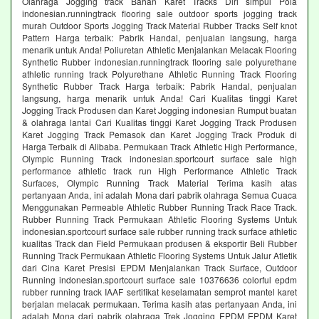
Olahraga Jogging track Bahan Karet Tracks Diri simpul Pola
indonesian.runningtrack flooring sale outdoor sports jogging track
murah Outdoor Sports Jogging Track Material Rubber Tracks Self knot
Pattern Harga terbaik: Pabrik Handal, penjualan langsung, harga
menarik untuk Anda! Poliuretan Athletic Menjalankan Melacak Flooring
Synthetic Rubber indonesian.runningtrack flooring sale polyurethane
athletic running track Polyurethane Athletic Running Track Flooring
Synthetic Rubber Track Harga terbaik: Pabrik Handal, penjualan
langsung, harga menarik untuk Anda! Cari Kualitas tinggi Karet
Jogging Track Produsen dan Karet Jogging indonesian Rumput buatan
& olahraga lantai Cari Kualitas tinggi Karet Jogging Track Produsen
Karet Jogging Track Pemasok dan Karet Jogging Track Produk di
Harga Terbaik di Alibaba. Permukaan Track Athletic High Performance,
Olympic Running Track indonesian.sportcourt surface sale high
performance athletic track run High Performance Athletic Track
Surfaces, Olympic Running Track Material Terima kasih atas
pertanyaan Anda, ini adalah Mona dari pabrik olahraga Semua Cuaca
Menggunakan Permeable Athletic Rubber Running Track Race Track.
Rubber Running Track Permukaan Athletic Flooring Systems Untuk
indonesian.sportcourt surface sale rubber running track surface athletic
kualitas Track dan Field Permukaan produsen & eksportir Beli Rubber
Running Track Permukaan Athletic Flooring Systems Untuk Jalur Atletik
dari Cina Karet Presisi EPDM Menjalankan Track Surface, Outdoor
Running indonesian.sportcourt surface sale 10376636 colorful epdm
rubber running track IAAF sertifikat keselamatan semprot mantel karet
berjalan melacak permukaan. Terima kasih atas pertanyaan Anda, ini
adalah Mona dari pabrik olahraga Trek Jogging EPDM EPDM Karet