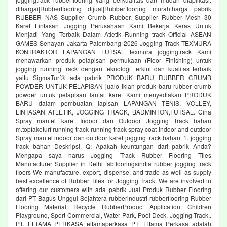
dihargai|Rubberflooring dijual|Rubberflooring murah|harga pabrik
RUBBER NAS Supplier Crumb Rubber, Supplier Rubber Mesh 30
Karet Lintasan Jogging Perusahaan Kami Bekerja Keras Untuk
Menjadi Yang Terbaik Dalam Atletik Running track Official ASEAN
GAMES Senayan Jakarta Palembang 2026 Jogging Track TEXMURA
KONTRAKTOR LAPANGAN FUTSAL texmura joggingtrack Kami
menawarkan produk pelapisan permukaan (Floor Finishing) untuk
jogging running track dengan teknologi terkini dan kualitas terbaik
yaitu SigmaTurf® ada pabrik PRODUK BARU RUBBER CRUMB
POWDER UNTUK PELAPISAN jualo iklan produk baru rubber crumb
powder untuk pelapisan lantai karet Kami menyediakan PRODUK
BARU dalam pembuatan lapisan LAPANGAN TENIS, VOLLEY,
LINTASAN ATLETIK, JOGGING TRACK, BADMINTON,FUTSAL. Cina
Spray mantel karet Indoor dan Outdoor Jogging Track bahan
m.topfaketurf running track running track spray coat indoor and outdoor
Spray mantel indoor dan outdoor karet jogging track bahan. 1. jogging
track bahan Deskripsi. Q: Apakah keuntungan dari pabrik Anda?
Mengapa saya harus Jogging Track Rubber Flooring Tiles
Manufacturer Supplier in Delhi fabflooringsindia rubber jogging track
floors We manufacture, export, dispense, and trade as well as supply
best excellence of Rubber Tiles for Jogging Track. We are involved in
offering our customers with ada pabrik Jual Produk Rubber Flooring
dari PT Bagus Unggul Sejahtera rubberindustri rubberflooring Rubber
Flooring Material: Recycle RubberProduct Application: Children
Playground, Sport Commercial, Water Park, Pool Deck, Jogging Track,.
PT. ELTAMA PERKASA eltamaperkasa PT. Eltama Perkasa adalah