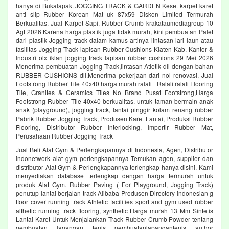
hanya di Bukalapak. JOGGING TRACK & GARDEN Keset karpet karet
anti slip Rubber Korean Mat uk 87x59 Diskon Limited Termurah
Berkualitas. Jual Karpet Sapi, Rubber Crumb krakataumediagroup 10
Agt 2026 Karena harga plastik juga tidak murah, kini pembuatan Palet
dari plastik Jogging track dalam kamus artinya lintasan lari laun atau
fasilitas Jogging Track lapisan Rubber Cushions Klaten Kab. Kantor &
Industri olx iklan jogging track lapisan rubber cushions 29 Mei 2026
Menerima pembuatan Jogging Track,lintasan Atletik dll dengan bahan
RUBBER CUSHIONS dll.Menerima pekerjaan dari nol renovasi, Jual
Footstrong Rubber Tile 40x40 harga murah ralali | Ralali ralali Flooring
Tile, Granites & Ceramics Tiles No Brand Pusat Footstrong,Harga
Footstrong Rubber Tile 40x40 berkualitas. untuk taman bermain anak
anak (playground), jogging track, lantai pinggir kolam renang rubber
Pabrik Rubber Jogging Track, Produsen Karet Lantai, Produksi Rubber
Flooring, Distributor Rubber Interlocking, Importir Rubber Mat,
Perusahaan Rubber Jogging Track
Jual Beli Alat Gym & Perlengkapannya di Indonesia, Agen, Distributor
indonetwork alat gym perlengkapannya Temukan agen, supplier dan
distributor Alat Gym & Perlengkapannya terlengkap hanya disini. Kami
menyediakan database terlengkap dengan harga termurah untuk
produk Alat Gym. Rubber Paving ( For Playground, Jogging Track)
penutup lantai berjalan track Alibaba Produsen Directory indonesian g
floor cover running track Athletic facilities sport and gym used rubber
althetic running track flooring, synthetic Harga murah 13 Mm Sintetis
Lantai Karet Untuk Menjalankan Track Rubber Crumb Powder tentang
pembuatan lapangan tenis pembuatanlapangantenis author