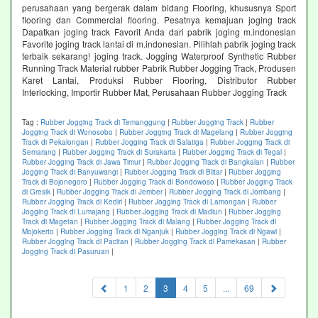
perusahaan yang bergerak dalam bidang Flooring, khususnya Sport
flooring dan Commercial flooring. Pesatnya kemajuan joging track
Dapatkan joging track Favorit Anda dari pabrik joging m.indonesian
Favorite joging track lantai di m.indonesian. Pilihlah pabrik joging track
terbaik sekarang! joging track. Jogging Waterproof Synthetic Rubber
Running Track Material rubber Pabrik Rubber Jogging Track, Produsen
Karet Lantai, Produksi Rubber Flooring, Distributor Rubber
Interlocking, Importir Rubber Mat, Perusahaan Rubber Jogging Track
Tag :
Rubber Jogging Track di Temanggung
|
Rubber Jogging Track
|
Rubber
Jogging Track di Wonosobo
|
Rubber Jogging Track di Magelang
|
Rubber Jogging
Track di Pekalongan
|
Rubber Jogging Track di Salatiga
|
Rubber Jogging Track di
Semarang
|
Rubber Jogging Track di Surakarta
|
Rubber Jogging Track di Tegal
|
Rubber Jogging Track di Jawa Timur
|
Rubber Jogging Track di Bangkalan
|
Rubber
Jogging Track di Banyuwangi
|
Rubber Jogging Track di Blitar
|
Rubber Jogging
Track di Bojonegoro
|
Rubber Jogging Track di Bondowoso
|
Rubber Jogging Track
di Gresik
|
Rubber Jogging Track di Jember
|
Rubber Jogging Track di Jombang
|
Rubber Jogging Track di Kediri
|
Rubber Jogging Track di Lamongan
|
Rubber
Jogging Track di Lumajang
|
Rubber Jogging Track di Madiun
|
Rubber Jogging
Track di Magetan
|
Rubber Jogging Track di Malang
|
Rubber Jogging Track di
Mojokerto
|
Rubber Jogging Track di Nganjuk
|
Rubber Jogging Track di Ngawi
|
Rubber Jogging Track di Pacitan
|
Rubber Jogging Track di Pamekasan
|
Rubber
Jogging Track di Pasuruan
|
(current)
1
2
3
4
5
...
69