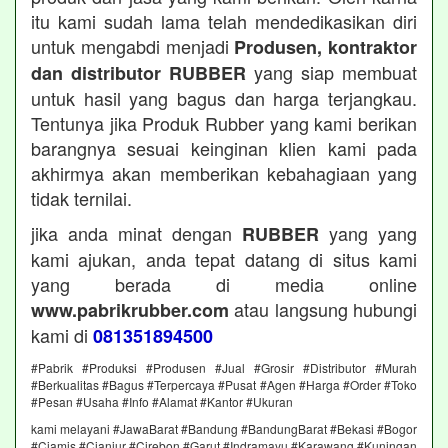
itu kami sudah lama telah mendedikasikan diri
untuk mengabdi menjadi
Produsen, kontraktor
yang siap membuat
dan distributor RUBBER
untuk hasil yang bagus dan harga terjangkau.
Tentunya jika Produk Rubber yang kami berikan
barangnya sesuai keinginan klien kami pada
akhirmya akan memberikan kebahagiaan yang
tidak ternilai.
jika anda minat dengan
yang yang
RUBBER
kami ajukan, anda tepat datang di situs kami
yang berada di media online
atau langsung hubungi
www.pabrikrubber.com
kami di
081351894500
#Pabrik #Produksi #Produsen #Jual #Grosir #Distributor #Murah
#Berkualitas #Bagus #Terpercaya #Pusat #Agen #Harga #Order #Toko
#Pesan #Usaha #Info #Alamat #Kantor #Ukuran
kami melayani #JawaBarat #Bandung #BandungBarat #Bekasi #Bogor
#Ciamis #Cianjur #Cirebon #Garut #Indramayu #Karawang #Kuningan