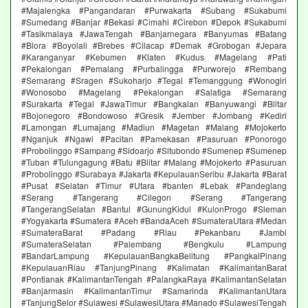
#Majalengka #Pangandaran #Purwakarta #Subang #Sukabumi
#Sumedang #Banjar #Bekasi #Cimahi #Cirebon #Depok #Sukabumi
#Tasikmalaya #JawaTengah #Banjarnegara #Banyumas #Batang
#Blora #Boyolali #Brebes #Cilacap #Demak #Grobogan #Jepara
#Karanganyar #Kebumen #Klaten #Kudus #Magelang #Pati
#Pekalongan #Pemalang #Purbalingga #Purworejo #Rembang
#Semarang #Sragen #Sukoharjo #Tegal #Temanggung #Wonogiri
#Wonosobo #Magelang #Pekalongan #Salatiga #Semarang
#Surakarta #Tegal #JawaTimur #Bangkalan #Banyuwangi #Blitar
#Bojonegoro #Bondowoso #Gresik #Jember #Jombang #Kediri
#Lamongan #Lumajang #Madiun #Magetan #Malang #Mojokerto
#Nganjuk #Ngawi #Pacitan #Pamekasan #Pasuruan #Ponorogo
#Probolinggo #Sampang #Sidoarjo #Situbondo #Sumenep #Sumenep
#Tuban #Tulungagung #Batu #Blitar #Malang #Mojokerto #Pasuruan
#Probolinggo #Surabaya #Jakarta #KepulauanSeribu #Jakarta #Barat
#Pusat #Selatan #Timur #Utara #banten #Lebak #Pandeglang
#Serang #Tangerang #Cilegon #Serang #Tangerang
#TangerangSelatan #Bantul #GunungKidul #KulonProgo #Sleman
#Yogyakarta #Sumatera #Aceh #BandaAceh #SumateraUtara #Medan
#SumateraBarat #Padang #Riau #Pekanbaru #Jambi
#SumateraSelatan #Palembang #Bengkulu #Lampung
#BandarLampung #KepulauanBangkaBelitung #PangkalPinang
#KepulauanRiau #TanjungPinang #Kalimatan #KalimantanBarat
#Pontianak #KalimantanTengah #PalangkaRaya #KalimantanSelatan
#Banjarmasin #KalimantanTimur #Samarinda #KalimantanUtara
#TanjungSelor #Sulawesi #SulawesiUtara #Manado #SulawesiTengah