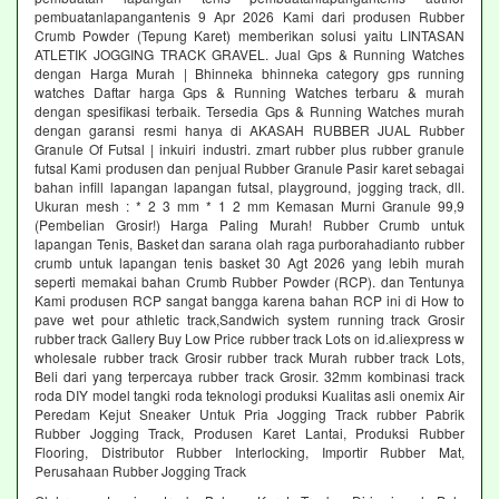
pembuatanlapangantenis 9 Apr 2026 Kami dari produsen Rubber
Crumb Powder (Tepung Karet) memberikan solusi yaitu LINTASAN
ATLETIK JOGGING TRACK GRAVEL. Jual Gps & Running Watches
dengan Harga Murah | Bhinneka bhinneka category gps running
watches Daftar harga Gps & Running Watches terbaru & murah
dengan spesifikasi terbaik. Tersedia Gps & Running Watches murah
dengan garansi resmi hanya di AKASAH RUBBER JUAL Rubber
Granule Of Futsal | inkuiri industri. zmart rubber plus rubber granule
futsal Kami produsen dan penjual Rubber Granule Pasir karet sebagai
bahan infill lapangan lapangan futsal, playground, jogging track, dll.
Ukuran mesh : * 2 3 mm * 1 2 mm Kemasan Murni Granule 99,9
(Pembelian Grosir!) Harga Paling Murah! Rubber Crumb untuk
lapangan Tenis, Basket dan sarana olah raga purborahadianto rubber
crumb untuk lapangan tenis basket 30 Agt 2026 yang lebih murah
seperti memakai bahan Crumb Rubber Powder (RCP). dan Tentunya
Kami produsen RCP sangat bangga karena bahan RCP ini di How to
pave wet pour athletic track,Sandwich system running track Grosir
rubber track Gallery Buy Low Price rubber track Lots on id.aliexpress w
wholesale rubber track Grosir rubber track Murah rubber track Lots,
Beli dari yang terpercaya rubber track Grosir. 32mm kombinasi track
roda DIY model tangki roda teknologi produksi Kualitas asli onemix Air
Peredam Kejut Sneaker Untuk Pria Jogging Track rubber Pabrik
Rubber Jogging Track, Produsen Karet Lantai, Produksi Rubber
Flooring, Distributor Rubber Interlocking, Importir Rubber Mat,
Perusahaan Rubber Jogging Track