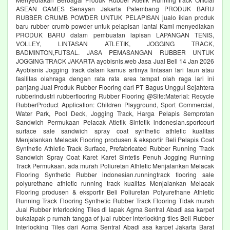
ASEAN GAMES Senayan Jakarta Palembang PRODUK BARU
RUBBER CRUMB POWDER UNTUK PELAPISAN jualo iklan produk
baru rubber crumb powder untuk pelapisan lantai Kami menyediakan
PRODUK BARU dalam pembuatan lapisan LAPANGAN TENIS,
VOLLEY, LINTASAN ATLETIK, JOGGING TRACK,
BADMINTON,FUTSAL. JASA PEMASANGAN RUBBER UNTUK
JOGGING TRACK JAKARTA ayobisnis.web Jasa Jual Beli 14 Jan 2026
Ayobisnis Jogging track dalam kamus artinya lintasan lari laun atau
fasilitas olahraga dengan rata rata area tempat olah raga lari ini
panjang Jual Produk Rubber Flooring dari PT Bagus Unggul Sejahtera
rubberindustri rubberflooring Rubber Flooring @Site:Material: Recycle
RubberProduct Application: Children Playground, Sport Commercial,
Water Park, Pool Deck, Jogging Track, Harga Pelapis Semprotan
Sandwich Permukaan Pelacak Atletik Sintetik indonesian.sportcourt
surface sale sandwich spray coat synthetic athletic kualitas
Menjalankan Melacak Flooring produsen & eksportir Beli Pelapis Coat
Synthetic Athletic Track Surface, Prefabricated Rubber Running Track
Sandwich Spray Coat Karet Karet Sintetis Penuh Jogging Running
Track Permukaan. ada murah Poliuretan Athletic Menjalankan Melacak
Flooring Synthetic Rubber indonesian.runningtrack flooring sale
polyurethane athletic running track kualitas Menjalankan Melacak
Flooring produsen & eksportir Beli Poliuretan Polyurethane Athletic
Running Track Flooring Synthetic Rubber Track Flooring Tidak murah
Jual Rubber Interlocking Tiles di lapak Agma Sentral Abadi asa karpet
bukalapak p rumah tangga of jual rubber interlocking tiles Beli Rubber
Interlocking Tiles dari Agma Sentral Abadi asa karpet Jakarta Barat