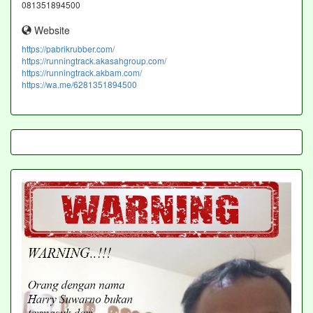
081351894500
Website
https://pabrikrubber.com/
https://runningtrack.akasahgroup.com/
https://runningtrack.akbam.com/
https://wa.me/6281351894500