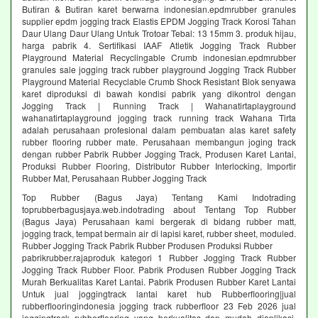
Butiran & Butiran karet berwarna indonesian.epdmrubber granules
supplier epdm jogging track Elastis EPDM Jogging Track Korosi Tahan
Daur Ulang Daur Ulang Untuk Trotoar Tebal: 13 15mm 3. produk hijau,
harga pabrik 4. Sertifikasi IAAF Atletik Jogging Track Rubber
Playground Material Recyclingable Crumb indonesian.epdmrubber
granules sale jogging track rubber playground Jogging Track Rubber
Playground Material Recyclable Crumb Shock Resistant Blok senyawa
karet diproduksi di bawah kondisi pabrik yang dikontrol dengan
Jogging Track | Running Track | Wahanatirtaplayground
wahanatirtaplayground jogging track running track Wahana Tirta
adalah perusahaan profesional dalam pembuatan alas karet safety
rubber flooring rubber mate. Perusahaan membangun joging track
dengan rubber Pabrik Rubber Jogging Track, Produsen Karet Lantai,
Produksi Rubber Flooring, Distributor Rubber Interlocking, Importir
Rubber Mat, Perusahaan Rubber Jogging Track
Top Rubber (Bagus Jaya) Tentang Kami Indotrading
toprubberbagusjaya.web.indotrading about Tentang Top Rubber
(Bagus Jaya) Perusahaan kami bergerak di bidang rubber matt,
jogging track, tempat bermain air di lapisi karet, rubber sheet, moduled.
Rubber Jogging Track Pabrik Rubber Produsen Produksi Rubber
pabrikrubber.rajaproduk kategori 1 Rubber Jogging Track Rubber
Jogging Track Rubber Floor. Pabrik Produsen Rubber Jogging Track
Murah Berkualitas Karet Lantai. Pabrik Produsen Rubber Karet Lantai
Untuk jual joggingtrack lantai karet hub Rubberflooring|jual
rubberflooringindonesia jogging track rubberfloor 23 Feb 2026 jual
joggingtrack rubberflooring yang berkualitas dan mudah diaplikasi.