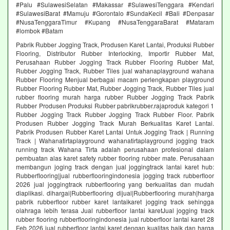
#Palu #SulawesiSelatan #Makassar #SulawesiTenggara #Kendari
#SulawesiBarat #Mamuju #Gorontalo #SundaKecil #Bali #Denpasar
#NusaTenggaraTimur #Kupang #NusaTenggaraBarat #Mataram
#lombok #Batam
Pabrik Rubber Jogging Track, Produsen Karet Lantai, Produksi Rubber
Flooring, Distributor Rubber Interlocking, Importir Rubber Mat,
Perusahaan Rubber Jogging Track Rubber Flooring Rubber Mat,
Rubber Jogging Track, Rubber Tiles jual wahanaplayground wahana
Rubber Flooring Menjual berbagai macam perlengkapan playground
Rubber Flooring Rubber Mat, Rubber Jogging Track, Rubber Tiles jual
rubber flooring murah harga rubber Rubber Jogging Track Pabrik
Rubber Produsen Produksi Rubber pabrikrubber.rajaproduk kategori 1
Rubber Jogging Track Rubber Jogging Track Rubber Floor. Pabrik
Produsen Rubber Jogging Track Murah Berkualitas Karet Lantai.
Pabrik Produsen Rubber Karet Lantai Untuk Jogging Track | Running
Track | Wahanatirtaplayground wahanatirtaplayground jogging track
running track Wahana Tirta adalah perusahaan profesional dalam
pembuatan alas karet safety rubber flooring rubber mate. Perusahaan
membangun joging track dengan jual joggingtrack lantai karet hub:
Rubberflooring|jual rubberflooringindonesia jogging track rubberfloor
2026 jual joggingtrack rubberflooring yang berkualitas dan mudah
diaplikasi. dihargai|Rubberflooring dijual|Rubberflooring murah|harga
pabrik rubberfloor rubber karet lantaikaret jogging track sehingga
olahraga lebih terasa Jual rubberfloor lantai karetJual jogging track
rubber flooring rubberflooringindonesia jual rubberfloor lantai karet 28
Feb 2026 jual rubberfloor lantai karet dengan kualitas baik dan harga