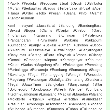
#Pabrik #Produksi #Produsen #Jual #Grosir #Distributor
#Murah #Berkualitas #Bagus #Terpercaya #Pusat #Agen
#Harga #Order #Toko #Pesan #Usaha #Info #Alamat
#Kantor #Ukuran
kami melayani #JawaBarat #Bandung #BandungBarat
#Bekasi #Bogor #Ciamis #Cianjur #Cirebon #Garut
#Indramayu #Karawang #Kuningan #Majalengka
#Pangandaran #Purwakarta #Subang #Sukabumi
#Sumedang #Banjar #Bekasi #Cimahi #Cirebon #Depok
#Sukabumi #Tasikmalaya #JawaTengah #Banjarnegara
#Banyumas #Batang #Blora #Boyolali #Brebes #Cilacap
#Demak #Grobogan #Jepara #Karanganyar #Kebumen
#Klaten #Kudus #Magelang #Pati #Pekalongan #Pemalang
#Purbalingga #Purworejo #Rembang #Semarang #Sragen
#Sukoharjo #Tegal #Temanggung #Wonogiri #Wonosobo
#Magelang #Pekalongan #Salatiga #Semarang #Surakarta
#Tegal #JawaTimur #Bangkalan #Banyuwangi #Blitar
#Bojonegoro #Bondowoso #Gresik #Jember #Jombang
#Kediri #Lamongan #Lumajang #Madiun #Magetan #Malang
#Mojokerto #Nganjuk #Ngawi #Pacitan #Pamekasan
#Pasuruan #Ponorogo #Probolinggo #Sampang #Sidoarjo
#Situbondo #Sumenep #Sumenep #Tuban #Tulungagung