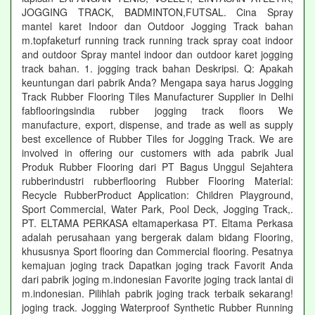
JOGGING TRACK, BADMINTON,FUTSAL. Cina Spray
mantel karet Indoor dan Outdoor Jogging Track bahan
m.topfaketurf running track running track spray coat indoor
and outdoor Spray mantel indoor dan outdoor karet jogging
track bahan. 1. jogging track bahan Deskripsi. Q: Apakah
keuntungan dari pabrik Anda? Mengapa saya harus Jogging
Track Rubber Flooring Tiles Manufacturer Supplier in Delhi
fabflooringsindia rubber jogging track floors We
manufacture, export, dispense, and trade as well as supply
best excellence of Rubber Tiles for Jogging Track. We are
involved in offering our customers with ada pabrik Jual
Produk Rubber Flooring dari PT Bagus Unggul Sejahtera
rubberindustri rubberflooring Rubber Flooring Material:
Recycle RubberProduct Application: Children Playground,
Sport Commercial, Water Park, Pool Deck, Jogging Track,.
PT. ELTAMA PERKASA eltamaperkasa PT. Eltama Perkasa
adalah perusahaan yang bergerak dalam bidang Flooring,
khususnya Sport flooring dan Commercial flooring. Pesatnya
kemajuan joging track Dapatkan joging track Favorit Anda
dari pabrik joging m.indonesian Favorite joging track lantai di
m.indonesian. Pilihlah pabrik joging track terbaik sekarang!
joging track. Jogging Waterproof Synthetic Rubber Running