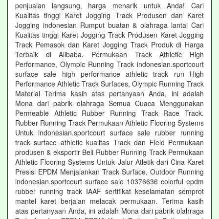
penjualan langsung, harga menarik untuk Anda! Cari
Kualitas tinggi Karet Jogging Track Produsen dan Karet
Jogging indonesian Rumput buatan & olahraga lantai Cari
Kualitas tinggi Karet Jogging Track Produsen Karet Jogging
Track Pemasok dan Karet Jogging Track Produk di Harga
Terbaik di Alibaba. Permukaan Track Athletic High
Performance, Olympic Running Track indonesian.sportcourt
surface sale high performance athletic track run High
Performance Athletic Track Surfaces, Olympic Running Track
Material Terima kasih atas pertanyaan Anda, ini adalah
Mona dari pabrik olahraga Semua Cuaca Menggunakan
Permeable Athletic Rubber Running Track Race Track.
Rubber Running Track Permukaan Athletic Flooring Systems
Untuk indonesian.sportcourt surface sale rubber running
track surface athletic kualitas Track dan Field Permukaan
produsen & eksportir Beli Rubber Running Track Permukaan
Athletic Flooring Systems Untuk Jalur Atletik dari Cina Karet
Presisi EPDM Menjalankan Track Surface, Outdoor Running
indonesian.sportcourt surface sale 10376636 colorful epdm
rubber running track IAAF sertifikat keselamatan semprot
mantel karet berjalan melacak permukaan. Terima kasih
atas pertanyaan Anda, ini adalah Mona dari pabrik olahraga