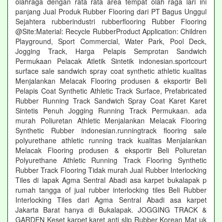
olahraga dengan rata rata area tempat olah raga lari ini
panjang Jual Produk Rubber Flooring dari PT Bagus Unggul
Sejahtera rubberindustri rubberflooring Rubber Flooring
@Site:Material: Recycle RubberProduct Application: Children
Playground, Sport Commercial, Water Park, Pool Deck,
Jogging Track, Harga Pelapis Semprotan Sandwich
Permukaan Pelacak Atletik Sintetik indonesian.sportcourt
surface sale sandwich spray coat synthetic athletic kualitas
Menjalankan Melacak Flooring produsen & eksportir Beli
Pelapis Coat Synthetic Athletic Track Surface, Prefabricated
Rubber Running Track Sandwich Spray Coat Karet Karet
Sintetis Penuh Jogging Running Track Permukaan. ada
murah Poliuretan Athletic Menjalankan Melacak Flooring
Synthetic Rubber indonesian.runningtrack flooring sale
polyurethane athletic running track kualitas Menjalankan
Melacak Flooring produsen & eksportir Beli Poliuretan
Polyurethane Athletic Running Track Flooring Synthetic
Rubber Track Flooring Tidak murah Jual Rubber Interlocking
Tiles di lapak Agma Sentral Abadi asa karpet bukalapak p
rumah tangga of jual rubber interlocking tiles Beli Rubber
Interlocking Tiles dari Agma Sentral Abadi asa karpet
Jakarta Barat hanya di Bukalapak. JOGGING TRACK &
GARDEN Keset karpet karet anti slip Rubber Korean Mat uk