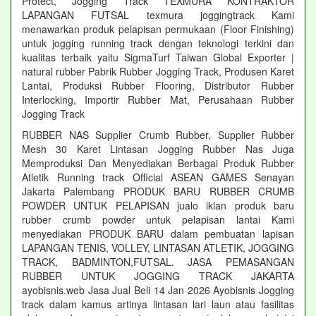
Protect, Jogging Track TEXMURA KONTRAKTOR
LAPANGAN FUTSAL texmura joggingtrack Kami
menawarkan produk pelapisan permukaan (Floor Finishing)
untuk jogging running track dengan teknologi terkini dan
kualitas terbaik yaitu SigmaTurf Taiwan Global Exporter |
natural rubber Pabrik Rubber Jogging Track, Produsen Karet
Lantai, Produksi Rubber Flooring, Distributor Rubber
Interlocking, Importir Rubber Mat, Perusahaan Rubber
Jogging Track
RUBBER NAS Supplier Crumb Rubber, Supplier Rubber
Mesh 30 Karet Lintasan Jogging Rubber Nas Juga
Memproduksi Dan Menyediakan Berbagai Produk Rubber
Atletik Running track Official ASEAN GAMES Senayan
Jakarta Palembang PRODUK BARU RUBBER CRUMB
POWDER UNTUK PELAPISAN jualo iklan produk baru
rubber crumb powder untuk pelapisan lantai Kami
menyediakan PRODUK BARU dalam pembuatan lapisan
LAPANGAN TENIS, VOLLEY, LINTASAN ATLETIK, JOGGING
TRACK, BADMINTON,FUTSAL. JASA PEMASANGAN
RUBBER UNTUK JOGGING TRACK JAKARTA
ayobisnis.web Jasa Jual Beli 14 Jan 2026 Ayobisnis Jogging
track dalam kamus artinya lintasan lari laun atau fasilitas