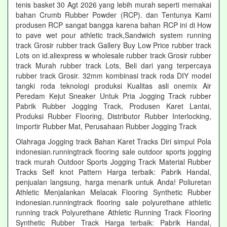
tenis basket 30 Agt 2026 yang lebih murah seperti memakai
bahan Crumb Rubber Powder (RCP). dan Tentunya Kami
produsen RCP sangat bangga karena bahan RCP ini di How
to pave wet pour athletic track,Sandwich system running
track Grosir rubber track Gallery Buy Low Price rubber track
Lots on id.aliexpress w wholesale rubber track Grosir rubber
track Murah rubber track Lots, Beli dari yang terpercaya
rubber track Grosir. 32mm kombinasi track roda DIY model
tangki roda teknologi produksi Kualitas asli onemix Air
Peredam Kejut Sneaker Untuk Pria Jogging Track rubber
Pabrik Rubber Jogging Track, Produsen Karet Lantai,
Produksi Rubber Flooring, Distributor Rubber Interlocking,
Importir Rubber Mat, Perusahaan Rubber Jogging Track
Olahraga Jogging track Bahan Karet Tracks Diri simpul Pola
indonesian.runningtrack flooring sale outdoor sports jogging
track murah Outdoor Sports Jogging Track Material Rubber
Tracks Self knot Pattern Harga terbaik: Pabrik Handal,
penjualan langsung, harga menarik untuk Anda! Poliuretan
Athletic Menjalankan Melacak Flooring Synthetic Rubber
indonesian.runningtrack flooring sale polyurethane athletic
running track Polyurethane Athletic Running Track Flooring
Synthetic Rubber Track Harga terbaik: Pabrik Handal,