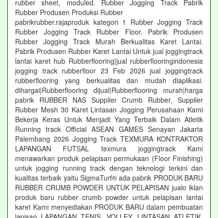
rubber sheet, moduled. Rubber Jogging Track Pabrik
Rubber Produsen Produksi Rubber
pabrikrubber.rajaproduk kategori 1 Rubber Jogging Track
Rubber Jogging Track Rubber Floor. Pabrik Produsen
Rubber Jogging Track Murah Berkualitas Karet Lantai.
Pabrik Produsen Rubber Karet Lantai Untuk jual joggingtrack
lantai karet hub Rubberflooring|jual rubberflooringindonesia
jogging track rubberfloor 23 Feb 2026 jual joggingtrack
rubberflooring yang berkualitas dan mudah diaplikasi.
dihargai|Rubberflooring dijual|Rubberflooring murah|harga
pabrik RUBBER NAS Supplier Crumb Rubber, Supplier
Rubber Mesh 30 Karet Lintasan Jogging Perusahaan Kami
Bekerja Keras Untuk Menjadi Yang Terbaik Dalam Atletik
Running track Official ASEAN GAMES Senayan Jakarta
Palembang 2026 Jogging Track TEXMURA KONTRAKTOR
LAPANGAN FUTSAL texmura joggingtrack Kami
menawarkan produk pelapisan permukaan (Floor Finishing)
untuk jogging running track dengan teknologi terkini dan
kualitas terbaik yaitu SigmaTurf® ada pabrik PRODUK BARU
RUBBER CRUMB POWDER UNTUK PELAPISAN jualo iklan
produk baru rubber crumb powder untuk pelapisan lantai
karet Kami menyediakan PRODUK BARU dalam pembuatan
lapisan LAPANGAN TENIS, VOLLEY, LINTASAN ATLETIK,