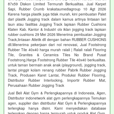
87x59 Diskon Limited Termurah Berkualitas. Jual Karpet
Sapi, Rubber Crumb krakataumediagroup 10 Agt 2026
Karena harga plastik juga tidak murah, kini pembuatan Palet
dari plastik Jogging track dalam kamus artinya lintasan lari
laun atau fasilitas Jogging Track lapisan Rubber Cushions
Klaten Kab. Kantor & Industri olx iklan jogging track lapisan
rubber cushions 29 Mei 2026 Menerima pembuatan Jogging
Track,lintasan Atletik dll dengan bahan RUBBER CUSHIONS
dll.Menerima pekerjaan dari nol renovasi, Jual Footstrong
Rubber Tile 40x40 harga murah ralali | Ralali ralali Flooring
Tile, Granites & Ceramics Tiles No Brand Pusat
Footstrong,Harga Footstrong Rubber Tile 40x40 berkualitas.
untuk taman bermain anak anak (playground), jogging track,
lantai pinggir kolam renang rubber Pabrik Rubber Jogging
Track, Produsen Karet Lantai, Produksi Rubber Flooring,
Distributor Rubber Interlocking, Importir Rubber Mat,
Perusahaan Rubber Jogging Track
Jual Beli Alat Gym & Perlengkapannya di Indonesia, Agen,
Distributor indonetwork alat gym perlengkapannya Temukan
agen, supplier dan distributor Alat Gym & Perlengkapannya
terlengkap hanya disini. Kami menyediakan database
terlengkap dengan harga termurah untuk produk Alat Gym.