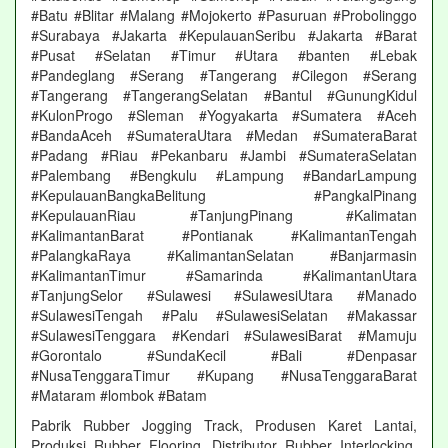
#Batu #Blitar #Malang #Mojokerto #Pasuruan #Probolinggo
#Surabaya #Jakarta #KepulauanSeribu #Jakarta #Barat
#Pusat #Selatan #Timur #Utara #banten #Lebak
#Pandeglang #Serang #Tangerang #Cilegon #Serang
#Tangerang #TangerangSelatan #Bantul #GunungKidul
#KulonProgo #Sleman #Yogyakarta #Sumatera #Aceh
#BandaAceh #SumateraUtara #Medan #SumateraBarat
#Padang #Riau #Pekanbaru #Jambi #SumateraSelatan
#Palembang #Bengkulu #Lampung #BandarLampung
#KepulauanBangkaBelitung #PangkalPinang
#KepulauanRiau #TanjungPinang #Kalimatan
#KalimantanBarat #Pontianak #KalimantanTengah
#PalangkaRaya #KalimantanSelatan #Banjarmasin
#KalimantanTimur #Samarinda #KalimantanUtara
#TanjungSelor #Sulawesi #SulawesiUtara #Manado
#SulawesiTengah #Palu #SulawesiSelatan #Makassar
#SulawesiTenggara #Kendari #SulawesiBarat #Mamuju
#Gorontalo #SundaKecil #Bali #Denpasar
#NusaTenggaraTimur #Kupang #NusaTenggaraBarat
#Mataram #lombok #Batam
Pabrik Rubber Jogging Track, Produsen Karet Lantai,
Produksi Rubber Flooring, Distributor Rubber Interlocking,