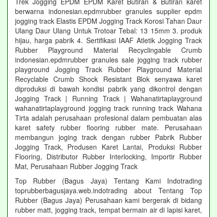
Trek Jogging EPDM EPDM Karet Butiran & Butiran karet
berwarna indonesian.epdmrubber granules supplier epdm
jogging track Elastis EPDM Jogging Track Korosi Tahan Daur
Ulang Daur Ulang Untuk Trotoar Tebal: 13 15mm 3. produk
hijau, harga pabrik 4. Sertifikasi IAAF Atletik Jogging Track
Rubber Playground Material Recyclingable Crumb
indonesian.epdmrubber granules sale jogging track rubber
playground Jogging Track Rubber Playground Material
Recyclable Crumb Shock Resistant Blok senyawa karet
diproduksi di bawah kondisi pabrik yang dikontrol dengan
Jogging Track | Running Track | Wahanatirtaplayground
wahanatirtaplayground jogging track running track Wahana
Tirta adalah perusahaan profesional dalam pembuatan alas
karet safety rubber flooring rubber mate. Perusahaan
membangun joging track dengan rubber Pabrik Rubber
Jogging Track, Produsen Karet Lantai, Produksi Rubber
Flooring, Distributor Rubber Interlocking, Importir Rubber
Mat, Perusahaan Rubber Jogging Track
Top Rubber (Bagus Jaya) Tentang Kami Indotrading
toprubberbagusjaya.web.indotrading about Tentang Top
Rubber (Bagus Jaya) Perusahaan kami bergerak di bidang
rubber matt, jogging track, tempat bermain air di lapisi karet,