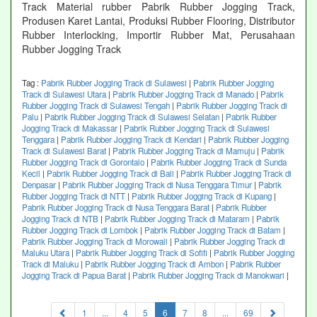
Track Material rubber Pabrik Rubber Jogging Track,
Produsen Karet Lantai, Produksi Rubber Flooring, Distributor
Rubber Interlocking, Importir Rubber Mat, Perusahaan
Rubber Jogging Track
Tag :
Pabrik Rubber Jogging Track di Sulawesi
|
Pabrik Rubber Jogging
Track di Sulawesi Utara
|
Pabrik Rubber Jogging Track di Manado
|
Pabrik
Rubber Jogging Track di Sulawesi Tengah
|
Pabrik Rubber Jogging Track di
Palu
|
Pabrik Rubber Jogging Track di Sulawesi Selatan
|
Pabrik Rubber
Jogging Track di Makassar
|
Pabrik Rubber Jogging Track di Sulawesi
Tenggara
|
Pabrik Rubber Jogging Track di Kendari
|
Pabrik Rubber Jogging
Track di Sulawesi Barat
|
Pabrik Rubber Jogging Track di Mamuju
|
Pabrik
Rubber Jogging Track di Gorontalo
|
Pabrik Rubber Jogging Track di Sunda
Kecil
|
Pabrik Rubber Jogging Track di Bali
|
Pabrik Rubber Jogging Track di
Denpasar
|
Pabrik Rubber Jogging Track di Nusa Tenggara Timur
|
Pabrik
Rubber Jogging Track di NTT
|
Pabrik Rubber Jogging Track di Kupang
|
Pabrik Rubber Jogging Track di Nusa Tenggara Barat
|
Pabrik Rubber
Jogging Track di NTB
|
Pabrik Rubber Jogging Track di Mataram
|
Pabrik
Rubber Jogging Track di Lombok
|
Pabrik Rubber Jogging Track di Batam
|
Pabrik Rubber Jogging Track di Morowali
|
Pabrik Rubber Jogging Track di
Maluku Utara
|
Pabrik Rubber Jogging Track di Sofifi
|
Pabrik Rubber Jogging
Track di Maluku
|
Pabrik Rubber Jogging Track di Ambon
|
Pabrik Rubber
Jogging Track di Papua Barat
|
Pabrik Rubber Jogging Track di Manokwari
|
(current)
1
...
4
5
6
7
8
...
69