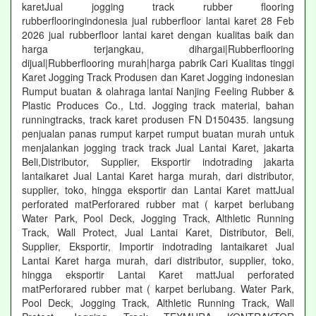
karetJual jogging track rubber flooring
rubberflooringindonesia jual rubberfloor lantai karet 28 Feb
2026 jual rubberfloor lantai karet dengan kualitas baik dan
harga terjangkau, dihargai|Rubberflooring
dijual|Rubberflooring murah|harga pabrik Cari Kualitas tinggi
Karet Jogging Track Produsen dan Karet Jogging indonesian
Rumput buatan & olahraga lantai Nanjing Feeling Rubber &
Plastic Produces Co., Ltd. Jogging track material, bahan
runningtracks, track karet produsen FN D150435. langsung
penjualan panas rumput karpet rumput buatan murah untuk
menjalankan jogging track track Jual Lantai Karet, jakarta
Beli,Distributor, Supplier, Eksportir indotrading jakarta
lantaikaret Jual Lantai Karet harga murah, dari distributor,
supplier, toko, hingga eksportir dan Lantai Karet mattJual
perforated matPerforared rubber mat ( karpet berlubang
Water Park, Pool Deck, Jogging Track, Althletic Running
Track, Wall Protect, Jual Lantai Karet, Distributor, Beli,
Supplier, Eksportir, Importir indotrading lantaikaret Jual
Lantai Karet harga murah, dari distributor, supplier, toko,
hingga eksportir Lantai Karet mattJual perforated
matPerforared rubber mat ( karpet berlubang. Water Park,
Pool Deck, Jogging Track, Althletic Running Track, Wall