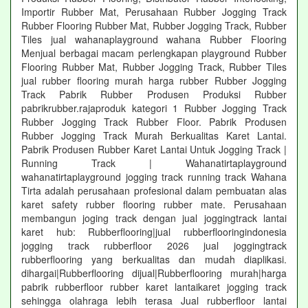
Importir Rubber Mat, Perusahaan Rubber Jogging Track
Rubber Flooring Rubber Mat, Rubber Jogging Track, Rubber
Tiles jual wahanaplayground wahana Rubber Flooring
Menjual berbagai macam perlengkapan playground Rubber
Flooring Rubber Mat, Rubber Jogging Track, Rubber Tiles
jual rubber flooring murah harga rubber Rubber Jogging
Track Pabrik Rubber Produsen Produksi Rubber
pabrikrubber.rajaproduk kategori 1 Rubber Jogging Track
Rubber Jogging Track Rubber Floor. Pabrik Produsen
Rubber Jogging Track Murah Berkualitas Karet Lantai.
Pabrik Produsen Rubber Karet Lantai Untuk Jogging Track |
Running Track | Wahanatirtaplayground
wahanatirtaplayground jogging track running track Wahana
Tirta adalah perusahaan profesional dalam pembuatan alas
karet safety rubber flooring rubber mate. Perusahaan
membangun joging track dengan jual joggingtrack lantai
karet hub: Rubberflooring|jual rubberflooringindonesia
jogging track rubberfloor 2026 jual joggingtrack
rubberflooring yang berkualitas dan mudah diaplikasi.
dihargai|Rubberflooring dijual|Rubberflooring murah|harga
pabrik rubberfloor rubber karet lantaikaret jogging track
sehingga olahraga lebih terasa Jual rubberfloor lantai