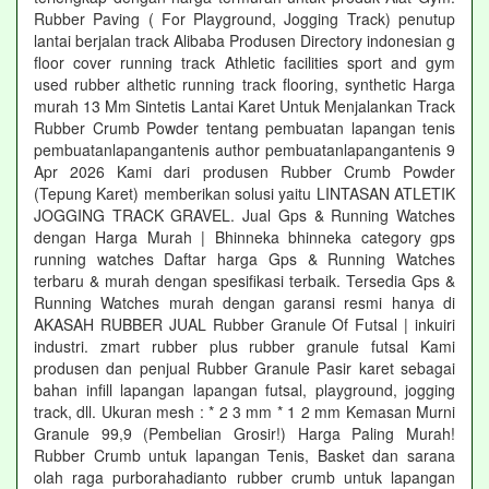
Rubber Paving ( For Playground, Jogging Track) penutup
lantai berjalan track Alibaba Produsen Directory indonesian g
floor cover running track Athletic facilities sport and gym
used rubber althetic running track flooring, synthetic Harga
murah 13 Mm Sintetis Lantai Karet Untuk Menjalankan Track
Rubber Crumb Powder tentang pembuatan lapangan tenis
pembuatanlapangantenis author pembuatanlapangantenis 9
Apr 2026 Kami dari produsen Rubber Crumb Powder
(Tepung Karet) memberikan solusi yaitu LINTASAN ATLETIK
JOGGING TRACK GRAVEL. Jual Gps & Running Watches
dengan Harga Murah | Bhinneka bhinneka category gps
running watches Daftar harga Gps & Running Watches
terbaru & murah dengan spesifikasi terbaik. Tersedia Gps &
Running Watches murah dengan garansi resmi hanya di
AKASAH RUBBER JUAL Rubber Granule Of Futsal | inkuiri
industri. zmart rubber plus rubber granule futsal Kami
produsen dan penjual Rubber Granule Pasir karet sebagai
bahan infill lapangan lapangan futsal, playground, jogging
track, dll. Ukuran mesh : * 2 3 mm * 1 2 mm Kemasan Murni
Granule 99,9 (Pembelian Grosir!) Harga Paling Murah!
Rubber Crumb untuk lapangan Tenis, Basket dan sarana
olah raga purborahadianto rubber crumb untuk lapangan