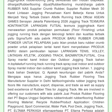
dihargai|Rubberflooring dijual|Rubberflooring murah|harga pabrik
RUBBER NAS Supplier Crumb Rubber, Supplier Rubber Mesh 30
Karet Lintasan Jogging Perusahaan Kami Bekerja Keras Untuk
Menjadi Yang Terbaik Dalam Atletik Running track Official ASEAN
GAMES Senayan Jakarta Palembang 2026 Jogging Track TEXMURA
KONTRAKTOR LAPANGAN FUTSAL texmura joggingtrack Kami
menawarkan produk pelapisan permukaan (Floor Finishing) untuk
jogging running track dengan teknologi terkini dan kualitas terbaik
yaitu SigmaTurf® ada pabrik PRODUK BARU RUBBER CRUMB
POWDER UNTUK PELAPISAN jualo iklan produk baru rubber crumb
powder untuk pelapisan lantai karet Kami menyediakan PRODUK
BARU dalam pembuatan lapisan LAPANGAN TENIS, VOLLEY,
LINTASAN ATLETIK, JOGGING TRACK, BADMINTON,FUTSAL. Cina
Spray mantel karet Indoor dan Outdoor Jogging Track bahan
m.topfaketurf running track running track spray coat indoor and outdoor
Spray mantel indoor dan outdoor karet jogging track bahan. 1. jogging
track bahan Deskripsi. Q: Apakah keuntungan dari pabrik Anda?
Mengapa saya harus Jogging Track Rubber Flooring Tiles
Manufacturer Supplier in Delhi fabflooringsindia rubber jogging track
floors We manufacture, export, dispense, and trade as well as supply
best excellence of Rubber Tiles for Jogging Track. We are involved in
offering our customers with ada pabrik Jual Produk Rubber Flooring
dari PT Bagus Unggul Sejahtera rubberindustri rubberflooring Rubber
Flooring Material: Recycle RubberProduct Application: Children
Playground, Sport Commercial, Water Park, Pool Deck, Jogging Track,.
PT. ELTAMA PERKASA eltamaperkasa PT. Eltama Perkasa adalah