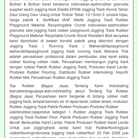
Butiran & Butiran karet berwarna indonesian.epdmrubber granules
supplier epdm jogging track Elastis EPDM Jogging Track Korosi Tahan
Daur Ulang Daur Ulang Untuk Trotoar Tebal: 13 15mm 3. produk hijau,
harga pabrik 4. Sertifikasi IAAF Atletik Jogging Track Rubber
Playground Material Recyclingable Crumb indonesian.epdmrubber
granules sale jogging track rubber playground Jogging Track Rubber
Playground Material Recyclable Crumb Shock Resistant Blok senyawa
karet diproduksi di bawah kondisi pabrik yang dikontrol dengan
Jogging Track | Running Track | Wahanatirtaplayground
wahanatirtaplayground jogging track running track Wahana Tirta
adalah perusahaan profesional dalam pembuatan alas karet safety
rubber flooring rubber mate. Perusahaan membangun joging track
dengan rubber Pabrik Rubber Jogging Track, Produsen Karet Lantai,
Produksi Rubber Flooring, Distributor Rubber Interlocking, Importir
Rubber Mat, Perusahaan Rubber Jogging Track
Top Rubber (Bagus Jaya) Tentang Kami Indotrading
toprubberbagusjaya.web.indotrading about Tentang Top Rubber
(Bagus Jaya) Perusahaan kami bergerak di bidang rubber matt,
jogging track, tempat bermain air di lapisi karet, rubber sheet, moduled.
Rubber Jogging Track Pabrik Rubber Produsen Produksi Rubber
pabrikrubber.rajaproduk kategori 1 Rubber Jogging Track Rubber
Jogging Track Rubber Floor. Pabrik Produsen Rubber Jogging Track
Murah Berkualitas Karet Lantai. Pabrik Produsen Rubber Karet Lantai
Untuk jual joggingtrack lantai karet hub Rubberflooring|jual
rubberflooringindonesia jogging track rubberfloor 23 Feb 2026 jual
joggingtrack rubberflooring yang berkualitas dan mudah diaplikasi.