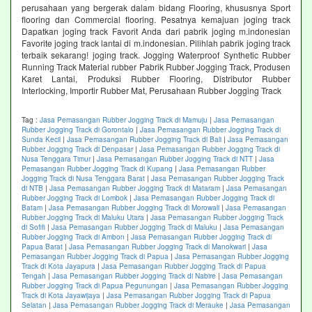
perusahaan yang bergerak dalam bidang Flooring, khususnya Sport
flooring dan Commercial flooring. Pesatnya kemajuan joging track
Dapatkan joging track Favorit Anda dari pabrik joging m.indonesian
Favorite joging track lantai di m.indonesian. Pilihlah pabrik joging track
terbaik sekarang! joging track. Jogging Waterproof Synthetic Rubber
Running Track Material rubber Pabrik Rubber Jogging Track, Produsen
Karet Lantai, Produksi Rubber Flooring, Distributor Rubber
Interlocking, Importir Rubber Mat, Perusahaan Rubber Jogging Track
Tag :
Jasa Pemasangan Rubber Jogging Track di Mamuju
|
Jasa Pemasangan
Rubber Jogging Track di Gorontalo
|
Jasa Pemasangan Rubber Jogging Track di
Sunda Kecil
|
Jasa Pemasangan Rubber Jogging Track di Bali
|
Jasa Pemasangan
Rubber Jogging Track di Denpasar
|
Jasa Pemasangan Rubber Jogging Track di
Nusa Tenggara Timur
|
Jasa Pemasangan Rubber Jogging Track di NTT
|
Jasa
Pemasangan Rubber Jogging Track di Kupang
|
Jasa Pemasangan Rubber
Jogging Track di Nusa Tenggara Barat
|
Jasa Pemasangan Rubber Jogging Track
di NTB
|
Jasa Pemasangan Rubber Jogging Track di Mataram
|
Jasa Pemasangan
Rubber Jogging Track di Lombok
|
Jasa Pemasangan Rubber Jogging Track di
Batam
|
Jasa Pemasangan Rubber Jogging Track di Morowali
|
Jasa Pemasangan
Rubber Jogging Track di Maluku Utara
|
Jasa Pemasangan Rubber Jogging Track
di Sofifi
|
Jasa Pemasangan Rubber Jogging Track di Maluku
|
Jasa Pemasangan
Rubber Jogging Track di Ambon
|
Jasa Pemasangan Rubber Jogging Track di
Papua Barat
|
Jasa Pemasangan Rubber Jogging Track di Manokwari
|
Jasa
Pemasangan Rubber Jogging Track di Papua
|
Jasa Pemasangan Rubber Jogging
Track di Kota Jayapura
|
Jasa Pemasangan Rubber Jogging Track di Papua
Tengah
|
Jasa Pemasangan Rubber Jogging Track di Nabire
|
Jasa Pemasangan
Rubber Jogging Track di Papua Pegunungan
|
Jasa Pemasangan Rubber Jogging
Track di Kota Jayawijaya
|
Jasa Pemasangan Rubber Jogging Track di Papua
Selatan
|
Jasa Pemasangan Rubber Jogging Track di Merauke
|
Jasa Pemasangan