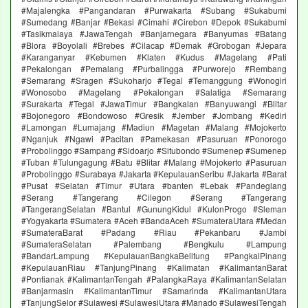
#Majalengka #Pangandaran #Purwakarta #Subang #Sukabumi
#Sumedang #Banjar #Bekasi #Cimahi #Cirebon #Depok #Sukabumi
#Tasikmalaya #JawaTengah #Banjarnegara #Banyumas #Batang
#Blora #Boyolali #Brebes #Cilacap #Demak #Grobogan #Jepara
#Karanganyar #Kebumen #Klaten #Kudus #Magelang #Pati
#Pekalongan #Pemalang #Purbalingga #Purworejo #Rembang
#Semarang #Sragen #Sukoharjo #Tegal #Temanggung #Wonogiri
#Wonosobo #Magelang #Pekalongan #Salatiga #Semarang
#Surakarta #Tegal #JawaTimur #Bangkalan #Banyuwangi #Blitar
#Bojonegoro #Bondowoso #Gresik #Jember #Jombang #Kediri
#Lamongan #Lumajang #Madiun #Magetan #Malang #Mojokerto
#Nganjuk #Ngawi #Pacitan #Pamekasan #Pasuruan #Ponorogo
#Probolinggo #Sampang #Sidoarjo #Situbondo #Sumenep #Sumenep
#Tuban #Tulungagung #Batu #Blitar #Malang #Mojokerto #Pasuruan
#Probolinggo #Surabaya #Jakarta #KepulauanSeribu #Jakarta #Barat
#Pusat #Selatan #Timur #Utara #banten #Lebak #Pandeglang
#Serang #Tangerang #Cilegon #Serang #Tangerang
#TangerangSelatan #Bantul #GunungKidul #KulonProgo #Sleman
#Yogyakarta #Sumatera #Aceh #BandaAceh #SumateraUtara #Medan
#SumateraBarat #Padang #Riau #Pekanbaru #Jambi
#SumateraSelatan #Palembang #Bengkulu #Lampung
#BandarLampung #KepulauanBangkaBelitung #PangkalPinang
#KepulauanRiau #TanjungPinang #Kalimatan #KalimantanBarat
#Pontianak #KalimantanTengah #PalangkaRaya #KalimantanSelatan
#Banjarmasin #KalimantanTimur #Samarinda #KalimantanUtara
#TanjungSelor #Sulawesi #SulawesiUtara #Manado #SulawesiTengah