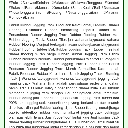
#Palu #SulawesiSelatan #Makassar #SulawesiTenggara #Kendari
#SulawesiBarat #Mamuju #Gorontalo #SundaKecil #Bali #Denpasar
#NusaTenggaraTimur #Kupang #NusaTenggaraBarat #Mataram
#lombok #Batam
Pabrik Rubber Jogging Track, Produsen Karet Lantai, Produksi Rubber
Flooring, Distributor Rubber Interlocking, Importir Rubber Mat,
Perusahaan Rubber Jogging Track Rubber Flooring Rubber Mat,
Rubber Jogging Track, Rubber Tiles jual wahanaplayground wahana
Rubber Flooring Menjual berbagai macam perlengkapan playground
Rubber Flooring Rubber Mat, Rubber Jogging Track, Rubber Tiles jual
rubber flooring murah harga rubber Rubber Jogging Track Pabrik
Rubber Produsen Produksi Rubber pabrikrubber.rajaproduk kategori 1
Rubber Jogging Track Rubber Jogging Track Rubber Floor. Pabrik
Produsen Rubber Jogging Track Murah Berkualitas Karet Lantai.
Pabrik Produsen Rubber Karet Lantai Untuk Jogging Track | Running
Track | Wahanatirtaplayground wahanatirtaplayground jogging track
running track Wahana Tirta adalah perusahaan profesional dalam
pembuatan alas karet safety rubber flooring rubber mate. Perusahaan
membangun joging track dengan jual joggingtrack lantai karet hub:
Rubberflooring|jual rubberflooringindonesia jogging track rubberfloor
2026 jual joggingtrack rubberflooring yang berkualitas dan mudah
diaplikasi. dihargai|Rubberflooring dijual|Rubberflooring murah|harga
pabrik rubberfloor rubber karet lantaikaret jogging track sehingga
olahraga lebih terasa Jual rubberfloor lantai karetJual jogging track
rubber flooring rubberflooringindonesia jual rubberfloor lantai karet 28
Feb 2026 jual rubberfloor lantai karet dengan kualitas baik dan harga