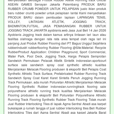
ASEAN GAMES Senayan Jakarta Palembang PRODUK BARU
RUBBER CRUMB POWDER UNTUK PELAPISAN jualo iklan produk
baru rubber crumb powder untuk pelapisan lantai Kami menyediakan
PRODUK BARU dalam pembuatan lapisan LAPANGAN TENIS,
VOLLEY, LINTASAN ATLETIK, JOGGING TRACK,
BADMINTON,FUTSAL. JASA PEMASANGAN RUBBER UNTUK
JOGGING TRACK JAKARTA ayobisnis.web Jasa Jual Beli 14 Jan 2026
Ayobisnis Jogging track dalam kamus artinya lintasan lari laun atau
fasilitas olahraga dengan rata rata area tempat olah raga lari ini
panjang Jual Produk Rubber Flooring dari PT Bagus Unggul Sejahtera
rubberindustri rubberflooring Rubber Flooring @Site:Material: Recycle
RubberProduct Application: Children Playground, Sport Commercial,
Water Park, Pool Deck, Jogging Track, Harga Pelapis Semprotan
Sandwich Permukaan Pelacak Atletik Sintetik indonesian.sportcourt
surface sale sandwich spray coat synthetic athletic kualitas
Menjalankan Melacak Flooring produsen & eksportir Beli Pelapis Coat
Synthetic Athletic Track Surface, Prefabricated Rubber Running Track
Sandwich Spray Coat Karet Karet Sintetis Penuh Jogging Running
Track Permukaan. ada murah Poliuretan Athletic Menjalankan Melacak
Flooring Synthetic Rubber indonesian.runningtrack flooring sale
polyurethane athletic running track kualitas Menjalankan Melacak
Flooring produsen & eksportir Beli Poliuretan Polyurethane Athletic
Running Track Flooring Synthetic Rubber Track Flooring Tidak murah
Jual Rubber Interlocking Tiles di lapak Agma Sentral Abadi asa karpet
bukalapak p rumah tangga of jual rubber interlocking tiles Beli Rubber
Interlocking Tiles dari Agma Sentral Abadi asa karpet Jakarta Barat