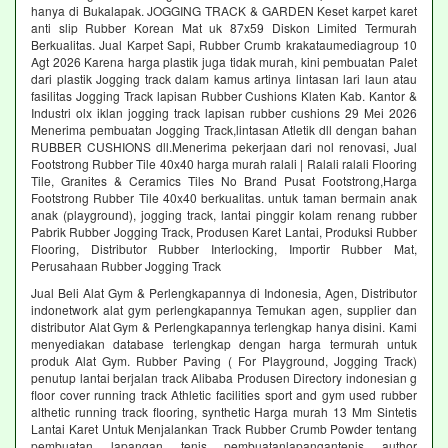
hanya di Bukalapak. JOGGING TRACK & GARDEN Keset karpet karet
anti slip Rubber Korean Mat uk 87x59 Diskon Limited Termurah
Berkualitas. Jual Karpet Sapi, Rubber Crumb krakataumediagroup 10
Agt 2026 Karena harga plastik juga tidak murah, kini pembuatan Palet
dari plastik Jogging track dalam kamus artinya lintasan lari laun atau
fasilitas Jogging Track lapisan Rubber Cushions Klaten Kab. Kantor &
Industri olx iklan jogging track lapisan rubber cushions 29 Mei 2026
Menerima pembuatan Jogging Track,lintasan Atletik dll dengan bahan
RUBBER CUSHIONS dll.Menerima pekerjaan dari nol renovasi, Jual
Footstrong Rubber Tile 40x40 harga murah ralali | Ralali ralali Flooring
Tile, Granites & Ceramics Tiles No Brand Pusat Footstrong,Harga
Footstrong Rubber Tile 40x40 berkualitas. untuk taman bermain anak
anak (playground), jogging track, lantai pinggir kolam renang rubber
Pabrik Rubber Jogging Track, Produsen Karet Lantai, Produksi Rubber
Flooring, Distributor Rubber Interlocking, Importir Rubber Mat,
Perusahaan Rubber Jogging Track
Jual Beli Alat Gym & Perlengkapannya di Indonesia, Agen, Distributor
indonetwork alat gym perlengkapannya Temukan agen, supplier dan
distributor Alat Gym & Perlengkapannya terlengkap hanya disini. Kami
menyediakan database terlengkap dengan harga termurah untuk
produk Alat Gym. Rubber Paving ( For Playground, Jogging Track)
penutup lantai berjalan track Alibaba Produsen Directory indonesian g
floor cover running track Athletic facilities sport and gym used rubber
althetic running track flooring, synthetic Harga murah 13 Mm Sintetis
Lantai Karet Untuk Menjalankan Track Rubber Crumb Powder tentang
pembuatan lapangan tenis pembuatanlapangantenis author