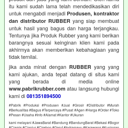
itu kami sudah lama telah mendedikasikan diri
untuk mengabdi menjadi
Produsen, kontraktor
yang siap membuat
dan distributor RUBBER
untuk hasil yang bagus dan harga terjangkau.
Tentunya jika Produk Rubber yang kami berikan
barangnya sesuai keinginan klien kami pada
akhirmya akan memberikan kebahagiaan yang
tidak ternilai.
jika anda minat dengan
yang yang
RUBBER
kami ajukan, anda tepat datang di situs kami
yang berada di media online
atau langsung hubungi
www.pabrikrubber.com
kami di
081351894500
#Pabrik #Produksi #Produsen #Jual #Grosir #Distributor #Murah
#Berkualitas #Bagus #Terpercaya #Pusat #Agen #Harga #Order #Toko
#Pesan #Usaha #Info #Alamat #Kantor #Ukuran
kami melayani #JawaBarat #Bandung #BandungBarat #Bekasi #Bogor
#Ciamis #Cianjur #Cirebon #Garut #Indramayu #Karawang #Kuningan