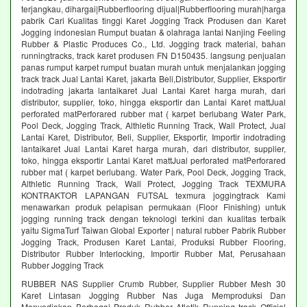
terjangkau, dihargai|Rubberflooring dijual|Rubberflooring murah|harga
pabrik Cari Kualitas tinggi Karet Jogging Track Produsen dan Karet
Jogging indonesian Rumput buatan & olahraga lantai Nanjing Feeling
Rubber & Plastic Produces Co., Ltd. Jogging track material, bahan
runningtracks, track karet produsen FN D150435. langsung penjualan
panas rumput karpet rumput buatan murah untuk menjalankan jogging
track track Jual Lantai Karet, jakarta Beli,Distributor, Supplier, Eksportir
indotrading jakarta lantaikaret Jual Lantai Karet harga murah, dari
distributor, supplier, toko, hingga eksportir dan Lantai Karet mattJual
perforated matPerforared rubber mat ( karpet berlubang Water Park,
Pool Deck, Jogging Track, Althletic Running Track, Wall Protect, Jual
Lantai Karet, Distributor, Beli, Supplier, Eksportir, Importir indotrading
lantaikaret Jual Lantai Karet harga murah, dari distributor, supplier,
toko, hingga eksportir Lantai Karet mattJual perforated matPerforared
rubber mat ( karpet berlubang. Water Park, Pool Deck, Jogging Track,
Althletic Running Track, Wall Protect, Jogging Track TEXMURA
KONTRAKTOR LAPANGAN FUTSAL texmura joggingtrack Kami
menawarkan produk pelapisan permukaan (Floor Finishing) untuk
jogging running track dengan teknologi terkini dan kualitas terbaik
yaitu SigmaTurf Taiwan Global Exporter | natural rubber Pabrik Rubber
Jogging Track, Produsen Karet Lantai, Produksi Rubber Flooring,
Distributor Rubber Interlocking, Importir Rubber Mat, Perusahaan
Rubber Jogging Track
RUBBER NAS Supplier Crumb Rubber, Supplier Rubber Mesh 30
Karet Lintasan Jogging Rubber Nas Juga Memproduksi Dan
Menyediakan Berbagai Produk Rubber Atletik Running track Official