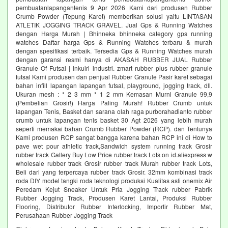
pembuatanlapangantenis 9 Apr 2026 Kami dari produsen Rubber
Crumb Powder (Tepung Karet) memberikan solusi yaitu LINTASAN
ATLETIK JOGGING TRACK GRAVEL. Jual Gps & Running Watches
dengan Harga Murah | Bhinneka bhinneka category gps running
watches Daftar harga Gps & Running Watches terbaru & murah
dengan spesifikasi terbaik. Tersedia Gps & Running Watches murah
dengan garansi resmi hanya di AKASAH RUBBER JUAL Rubber
Granule Of Futsal | inkuiri industri. zmart rubber plus rubber granule
futsal Kami produsen dan penjual Rubber Granule Pasir karet sebagai
bahan infill lapangan lapangan futsal, playground, jogging track, dll.
Ukuran mesh : * 2 3 mm * 1 2 mm Kemasan Murni Granule 99,9
(Pembelian Grosir!) Harga Paling Murah! Rubber Crumb untuk
lapangan Tenis, Basket dan sarana olah raga purborahadianto rubber
crumb untuk lapangan tenis basket 30 Agt 2026 yang lebih murah
seperti memakai bahan Crumb Rubber Powder (RCP). dan Tentunya
Kami produsen RCP sangat bangga karena bahan RCP ini di How to
pave wet pour athletic track,Sandwich system running track Grosir
rubber track Gallery Buy Low Price rubber track Lots on id.aliexpress w
wholesale rubber track Grosir rubber track Murah rubber track Lots,
Beli dari yang terpercaya rubber track Grosir. 32mm kombinasi track
roda DIY model tangki roda teknologi produksi Kualitas asli onemix Air
Peredam Kejut Sneaker Untuk Pria Jogging Track rubber Pabrik
Rubber Jogging Track, Produsen Karet Lantai, Produksi Rubber
Flooring, Distributor Rubber Interlocking, Importir Rubber Mat,
Perusahaan Rubber Jogging Track