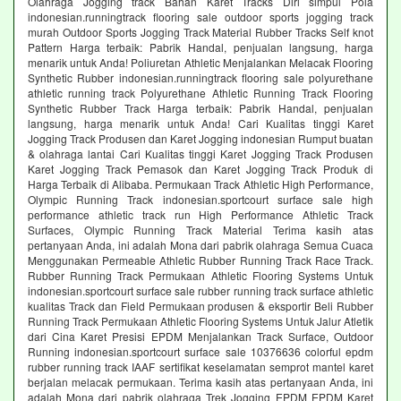
Olahraga Jogging track Bahan Karet Tracks Diri simpul Pola
indonesian.runningtrack flooring sale outdoor sports jogging track
murah Outdoor Sports Jogging Track Material Rubber Tracks Self knot
Pattern Harga terbaik: Pabrik Handal, penjualan langsung, harga
menarik untuk Anda! Poliuretan Athletic Menjalankan Melacak Flooring
Synthetic Rubber indonesian.runningtrack flooring sale polyurethane
athletic running track Polyurethane Athletic Running Track Flooring
Synthetic Rubber Track Harga terbaik: Pabrik Handal, penjualan
langsung, harga menarik untuk Anda! Cari Kualitas tinggi Karet
Jogging Track Produsen dan Karet Jogging indonesian Rumput buatan
& olahraga lantai Cari Kualitas tinggi Karet Jogging Track Produsen
Karet Jogging Track Pemasok dan Karet Jogging Track Produk di
Harga Terbaik di Alibaba. Permukaan Track Athletic High Performance,
Olympic Running Track indonesian.sportcourt surface sale high
performance athletic track run High Performance Athletic Track
Surfaces, Olympic Running Track Material Terima kasih atas
pertanyaan Anda, ini adalah Mona dari pabrik olahraga Semua Cuaca
Menggunakan Permeable Athletic Rubber Running Track Race Track.
Rubber Running Track Permukaan Athletic Flooring Systems Untuk
indonesian.sportcourt surface sale rubber running track surface athletic
kualitas Track dan Field Permukaan produsen & eksportir Beli Rubber
Running Track Permukaan Athletic Flooring Systems Untuk Jalur Atletik
dari Cina Karet Presisi EPDM Menjalankan Track Surface, Outdoor
Running indonesian.sportcourt surface sale 10376636 colorful epdm
rubber running track IAAF sertifikat keselamatan semprot mantel karet
berjalan melacak permukaan. Terima kasih atas pertanyaan Anda, ini
adalah Mona dari pabrik olahraga Trek Jogging EPDM EPDM Karet