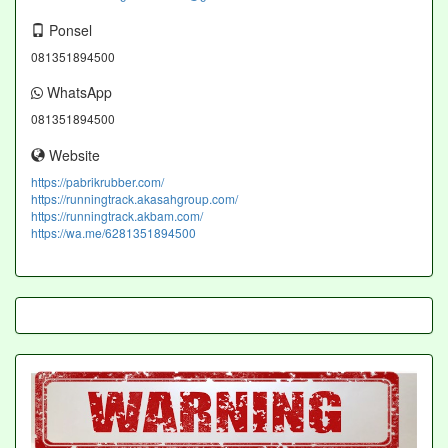
Ponsel
081351894500
WhatsApp
081351894500
Website
https://pabrikrubber.com/
https://runningtrack.akasahgroup.com/
https://runningtrack.akbam.com/
https://wa.me/6281351894500