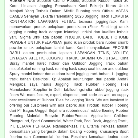
RUBBER NAS Supplier Crumb Rubber, Supplier Rubber Mesh 30
Karet Lintasan Jogging Perusahaan Kami Bekerja Keras Untuk
Menjadi Yang Terbaik Dalam Atletik Running track Official ASEAN
GAMES Senayan Jakarta Palembang 2026 Jogging Track TEXMURA
KONTRAKTOR LAPANGAN FUTSAL texmura joggingtrack Kami
menawarkan produk pelapisan permukaan (Floor Finishing) untuk
jogging running track dengan teknologi terkini dan kualitas terbaik
yaitu SigmaTurf® ada pabrik PRODUK BARU RUBBER CRUMB
POWDER UNTUK PELAPISAN jualo iklan produk baru rubber crumb
powder untuk pelapisan lantai karet Kami menyediakan PRODUK
BARU dalam pembuatan lapisan LAPANGAN TENIS, VOLLEY,
LINTASAN ATLETIK, JOGGING TRACK, BADMINTON,FUTSAL. Cina
Spray mantel karet Indoor dan Outdoor Jogging Track bahan
m.topfaketurf running track running track spray coat indoor and outdoor
Spray mantel indoor dan outdoor karet jogging track bahan. 1. jogging
track bahan Deskripsi. Q: Apakah keuntungan dari pabrik Anda?
Mengapa saya harus Jogging Track Rubber Flooring Tiles
Manufacturer Supplier in Delhi fabflooringsindia rubber jogging track
floors We manufacture, export, dispense, and trade as well as supply
best excellence of Rubber Tiles for Jogging Track. We are involved in
offering our customers with ada pabrik Jual Produk Rubber Flooring
dari PT Bagus Unggul Sejahtera rubberindustri rubberflooring Rubber
Flooring Material: Recycle RubberProduct Application: Children
Playground, Sport Commercial, Water Park, Pool Deck, Jogging Track,.
PT. ELTAMA PERKASA eltamaperkasa PT. Eltama Perkasa adalah
perusahaan yang bergerak dalam bidang Flooring, khususnya Sport
flooring dan Commercial flooring. Pesatnya kemajuan joging track