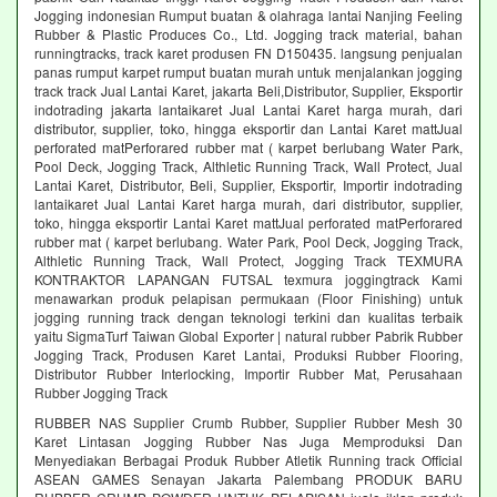
Jogging indonesian Rumput buatan & olahraga lantai Nanjing Feeling
Rubber & Plastic Produces Co., Ltd. Jogging track material, bahan
runningtracks, track karet produsen FN D150435. langsung penjualan
panas rumput karpet rumput buatan murah untuk menjalankan jogging
track track Jual Lantai Karet, jakarta Beli,Distributor, Supplier, Eksportir
indotrading jakarta lantaikaret Jual Lantai Karet harga murah, dari
distributor, supplier, toko, hingga eksportir dan Lantai Karet mattJual
perforated matPerforared rubber mat ( karpet berlubang Water Park,
Pool Deck, Jogging Track, Althletic Running Track, Wall Protect, Jual
Lantai Karet, Distributor, Beli, Supplier, Eksportir, Importir indotrading
lantaikaret Jual Lantai Karet harga murah, dari distributor, supplier,
toko, hingga eksportir Lantai Karet mattJual perforated matPerforared
rubber mat ( karpet berlubang. Water Park, Pool Deck, Jogging Track,
Althletic Running Track, Wall Protect, Jogging Track TEXMURA
KONTRAKTOR LAPANGAN FUTSAL texmura joggingtrack Kami
menawarkan produk pelapisan permukaan (Floor Finishing) untuk
jogging running track dengan teknologi terkini dan kualitas terbaik
yaitu SigmaTurf Taiwan Global Exporter | natural rubber Pabrik Rubber
Jogging Track, Produsen Karet Lantai, Produksi Rubber Flooring,
Distributor Rubber Interlocking, Importir Rubber Mat, Perusahaan
Rubber Jogging Track
RUBBER NAS Supplier Crumb Rubber, Supplier Rubber Mesh 30
Karet Lintasan Jogging Rubber Nas Juga Memproduksi Dan
Menyediakan Berbagai Produk Rubber Atletik Running track Official
ASEAN GAMES Senayan Jakarta Palembang PRODUK BARU