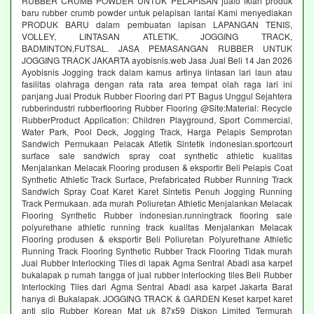
RUBBER CRUMB POWDER UNTUK PELAPISAN jualo iklan produk
baru rubber crumb powder untuk pelapisan lantai Kami menyediakan
PRODUK BARU dalam pembuatan lapisan LAPANGAN TENIS,
VOLLEY, LINTASAN ATLETIK, JOGGING TRACK,
BADMINTON,FUTSAL. JASA PEMASANGAN RUBBER UNTUK
JOGGING TRACK JAKARTA ayobisnis.web Jasa Jual Beli 14 Jan 2026
Ayobisnis Jogging track dalam kamus artinya lintasan lari laun atau
fasilitas olahraga dengan rata rata area tempat olah raga lari ini
panjang Jual Produk Rubber Flooring dari PT Bagus Unggul Sejahtera
rubberindustri rubberflooring Rubber Flooring @Site:Material: Recycle
RubberProduct Application: Children Playground, Sport Commercial,
Water Park, Pool Deck, Jogging Track, Harga Pelapis Semprotan
Sandwich Permukaan Pelacak Atletik Sintetik indonesian.sportcourt
surface sale sandwich spray coat synthetic athletic kualitas
Menjalankan Melacak Flooring produsen & eksportir Beli Pelapis Coat
Synthetic Athletic Track Surface, Prefabricated Rubber Running Track
Sandwich Spray Coat Karet Karet Sintetis Penuh Jogging Running
Track Permukaan. ada murah Poliuretan Athletic Menjalankan Melacak
Flooring Synthetic Rubber indonesian.runningtrack flooring sale
polyurethane athletic running track kualitas Menjalankan Melacak
Flooring produsen & eksportir Beli Poliuretan Polyurethane Athletic
Running Track Flooring Synthetic Rubber Track Flooring Tidak murah
Jual Rubber Interlocking Tiles di lapak Agma Sentral Abadi asa karpet
bukalapak p rumah tangga of jual rubber interlocking tiles Beli Rubber
Interlocking Tiles dari Agma Sentral Abadi asa karpet Jakarta Barat
hanya di Bukalapak. JOGGING TRACK & GARDEN Keset karpet karet
anti slip Rubber Korean Mat uk 87x59 Diskon Limited Termurah