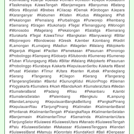
#Tasikmalaya #JawaTengah #Banjarnegara #Banyumas #Batang
#Blora #Boyolali #Brebes #Cilacap #Demak #Grobogan #Jepara
#Karanganyar #Kebumen #Klaten #Kudus #Magelang #Pati
#Pekalongan #Pemalang #Purbalingga #Purworejo #Rembang
#Semarang #Sragen #Sukoharjo #Tegal #Temanggung #Wonogiri
#Wonosobo #Magelang #Pekalongan #Salatiga #Semarang
#Surakarta #Tegal #JawaTimur #Bangkalan #Banyuwangi #Blitar
#Bojonegoro #Bondowoso #Gresik #Jember #Jombang #Kediri
#Lamongan #Lumajang #Madiun #Magetan #Malang #Mojokerto
#Nganjuk #Ngawi #Pacitan #Pamekasan #Pasuruan #Ponorogo
#Probolinggo #Sampang #Sidoarjo #Situbondo #Sumenep #Sumenep
#Tuban #Tulungagung #Batu #Blitar #Malang #Mojokerto #Pasuruan
#Probolinggo #Surabaya #Jakarta #KepulauanSeribu #Jakarta #Barat
#Pusat #Selatan #Timur #Utara #banten #Lebak #Pandeglang
#Serang #Tangerang #Cilegon #Serang #Tangerang
#TangerangSelatan #Bantul #GunungKidul #KulonProgo #Sleman
#Yogyakarta #Sumatera #Aceh #BandaAceh #SumateraUtara #Medan
#SumateraBarat #Padang #Riau #Pekanbaru #Jambi
#SumateraSelatan #Palembang #Bengkulu #Lampung
#BandarLampung #KepulauanBangkaBelitung #PangkalPinang
#KepulauanRiau #TanjungPinang #Kalimatan #KalimantanBarat
#Pontianak #KalimantanTengah #PalangkaRaya #KalimantanSelatan
#Banjarmasin #KalimantanTimur #Samarinda #KalimantanUtara
#TanjungSelor #Sulawesi #SulawesiUtara #Manado #SulawesiTengah
#Palu #SulawesiSelatan #Makassar #SulawesiTenggara #Kendari
#SulawesiBarat #Mamuju #Gorontalo #SundaKecil #Bali #Denpasar