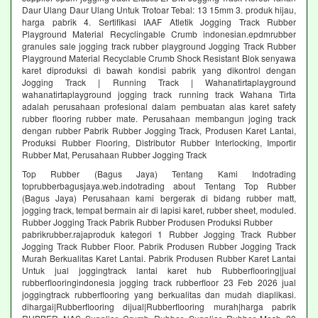
Daur Ulang Daur Ulang Untuk Trotoar Tebal: 13 15mm 3. produk hijau,
harga pabrik 4. Sertifikasi IAAF Atletik Jogging Track Rubber
Playground Material Recyclingable Crumb indonesian.epdmrubber
granules sale jogging track rubber playground Jogging Track Rubber
Playground Material Recyclable Crumb Shock Resistant Blok senyawa
karet diproduksi di bawah kondisi pabrik yang dikontrol dengan
Jogging Track | Running Track | Wahanatirtaplayground
wahanatirtaplayground jogging track running track Wahana Tirta
adalah perusahaan profesional dalam pembuatan alas karet safety
rubber flooring rubber mate. Perusahaan membangun joging track
dengan rubber Pabrik Rubber Jogging Track, Produsen Karet Lantai,
Produksi Rubber Flooring, Distributor Rubber Interlocking, Importir
Rubber Mat, Perusahaan Rubber Jogging Track
Top Rubber (Bagus Jaya) Tentang Kami Indotrading
toprubberbagusjaya.web.indotrading about Tentang Top Rubber
(Bagus Jaya) Perusahaan kami bergerak di bidang rubber matt,
jogging track, tempat bermain air di lapisi karet, rubber sheet, moduled.
Rubber Jogging Track Pabrik Rubber Produsen Produksi Rubber
pabrikrubber.rajaproduk kategori 1 Rubber Jogging Track Rubber
Jogging Track Rubber Floor. Pabrik Produsen Rubber Jogging Track
Murah Berkualitas Karet Lantai. Pabrik Produsen Rubber Karet Lantai
Untuk jual joggingtrack lantai karet hub Rubberflooring|jual
rubberflooringindonesia jogging track rubberfloor 23 Feb 2026 jual
joggingtrack rubberflooring yang berkualitas dan mudah diaplikasi.
dihargai|Rubberflooring dijual|Rubberflooring murah|harga pabrik