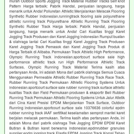
murah Outdoor Sports Jogging Track Material Rubber Tracks Self knot
Pattern Harga terbaik: Pabrik Handal, penjualan langsung, harga
menarik untuk Anda! Poliuretan Athletic Menjalankan Melacak Flooring
Synthetic Rubber indonesian.runningtrack flooring sale polyurethane
athletic running track Polyurethane Athletic Running Track Flooring
Synthetic Rubber Track Harga terbaik: Pabrik Handal, penjualan
langsung, harga menarik untuk Anda! Cari Kualitas tinggi Karet
Jogging Track Produsen dan Karet Jogging indonesian Rumput buatan
& olahraga lantai Cari Kualitas tinggi Karet Jogging Track Produsen
Karet Jogging Track Pemasok dan Karet Jogging Track Produk di
Harga Terbaik di Alibaba. Permukaan Track Athletic High Performance,
Olympic Running Track indonesian.sportcourt surface sale high
performance athletic track run High Performance Athletic Track
Surfaces, Olympic Running Track Material Terima kasih atas
pertanyaan Anda, ini adalah Mona dari pabrik olahraga Semua Cuaca
Menggunakan Permeable Athletic Rubber Running Track Race Track.
Rubber Running Track Permukaan Athletic Flooring Systems Untuk
indonesian.sportcourt surface sale rubber running track surface athletic
kualitas Track dan Field Permukaan produsen & eksportir Beli Rubber
Running Track Permukaan Athletic Flooring Systems Untuk Jalur Atletik
dari Cina Karet Presisi EPDM Menjalankan Track Surface, Outdoor
Running indonesian.sportcourt surface sale 10376636 colorful epdm
rubber running track IAAF sertifikat keselamatan semprot mantel karet
berjalan melacak permukaan. Terima kasih atas pertanyaan Anda, ini
adalah Mona dari pabrik olahraga Trek Jogging EPDM EPDM Karet
Butiran & Butiran karet berwarna indonesian.epdmrubber granules
supplier epdm jogging track Elastis EPDM Jogging Track Korosi Tahan