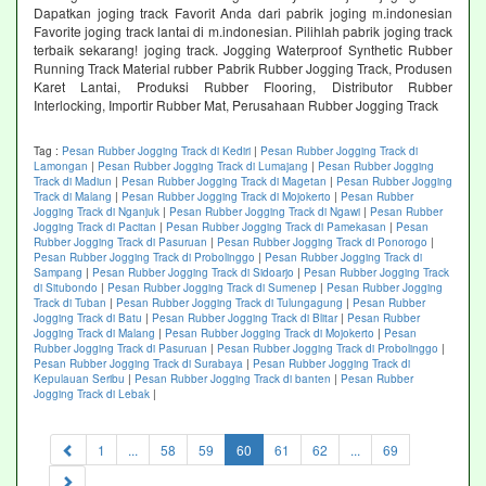
Dapatkan joging track Favorit Anda dari pabrik joging m.indonesian
Favorite joging track lantai di m.indonesian. Pilihlah pabrik joging track
terbaik sekarang! joging track. Jogging Waterproof Synthetic Rubber
Running Track Material rubber Pabrik Rubber Jogging Track, Produsen
Karet Lantai, Produksi Rubber Flooring, Distributor Rubber
Interlocking, Importir Rubber Mat, Perusahaan Rubber Jogging Track
Tag :
Pesan Rubber Jogging Track di Kediri
|
Pesan Rubber Jogging Track di
Lamongan
|
Pesan Rubber Jogging Track di Lumajang
|
Pesan Rubber Jogging
Track di Madiun
|
Pesan Rubber Jogging Track di Magetan
|
Pesan Rubber Jogging
Track di Malang
|
Pesan Rubber Jogging Track di Mojokerto
|
Pesan Rubber
Jogging Track di Nganjuk
|
Pesan Rubber Jogging Track di Ngawi
|
Pesan Rubber
Jogging Track di Pacitan
|
Pesan Rubber Jogging Track di Pamekasan
|
Pesan
Rubber Jogging Track di Pasuruan
|
Pesan Rubber Jogging Track di Ponorogo
|
Pesan Rubber Jogging Track di Probolinggo
|
Pesan Rubber Jogging Track di
Sampang
|
Pesan Rubber Jogging Track di Sidoarjo
|
Pesan Rubber Jogging Track
di Situbondo
|
Pesan Rubber Jogging Track di Sumenep
|
Pesan Rubber Jogging
Track di Tuban
|
Pesan Rubber Jogging Track di Tulungagung
|
Pesan Rubber
Jogging Track di Batu
|
Pesan Rubber Jogging Track di Blitar
|
Pesan Rubber
Jogging Track di Malang
|
Pesan Rubber Jogging Track di Mojokerto
|
Pesan
Rubber Jogging Track di Pasuruan
|
Pesan Rubber Jogging Track di Probolinggo
|
Pesan Rubber Jogging Track di Surabaya
|
Pesan Rubber Jogging Track di
Kepulauan Seribu
|
Pesan Rubber Jogging Track di banten
|
Pesan Rubber
Jogging Track di Lebak
|
(current)
1
...
58
59
60
61
62
...
69