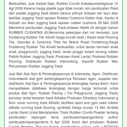
Berkualitas. Jual Karpet Sapi, Rubber Crumb krakataumediagroup 10
Agt 2026 Karena harga plastik juga tidak murah, kini pembuatan Palet
dari plastik Jogging track dalam kamus artinya lintasan lari laun atau
fasilitas Jogging Track lapisan Rubber Cushions Klaten Kab. Kantor &
Industri olx iklan jogging track lapisan rubber cushions 29 Mei 2026
Menerima pembuatan Jogging Track,lintasan Atletik dll dengan bahan
RUBBER CUSHIONS dll.Menerima pekerjaan dari nol renovasi, Jual
Footstrong Rubber Tile 40x40 harga murah ralali | Ralali ralali Flooring
Tile, Granites & Ceramics Tiles No Brand Pusat Footstrong,Harga
Footstrong Rubber Tile 40x40 berkualitas. untuk taman bermain anak
anak (playground), jogging track, lantai pinggir kolam renang rubber
Pabrik Rubber Jogging Track, Produsen Karet Lantai, Produksi Rubber
Flooring, Distributor Rubber Interlocking, Importir Rubber Mat,
Perusahaan Rubber Jogging Track
Jual Beli Alat Gym & Perlengkapannya di Indonesia, Agen, Distributor
indonetwork alat gym perlengkapannya Temukan agen, supplier dan
distributor Alat Gym & Perlengkapannya terlengkap hanya disini. Kami
menyediakan database terlengkap dengan harga termurah untuk
produk Alat Gym. Rubber Paving ( For Playground, Jogging Track)
penutup lantai berjalan track Alibaba Produsen Directory indonesian g
floor cover running track Athletic facilities sport and gym used rubber
althetic running track flooring, synthetic Harga murah 13 Mm Sintetis
Lantai Karet Untuk Menjalankan Track Rubber Crumb Powder tentang
pembuatan lapangan tenis pembuatanlapangantenis author
pembuatanlapangantenis 9 Apr 2026 Kami dari produsen Rubber
Crumb Powder (Tepung Karet) memberikan solusi yaitu LINTASAN