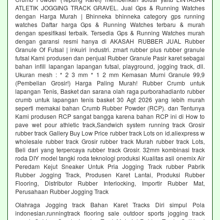
ATLETIK JOGGING TRACK GRAVEL. Jual Gps & Running Watches
dengan Harga Murah | Bhinneka bhinneka category gps running
watches Daftar harga Gps & Running Watches terbaru & murah
dengan spesifikasi terbaik. Tersedia Gps & Running Watches murah
dengan garansi resmi hanya di AKASAH RUBBER JUAL Rubber
Granule Of Futsal | inkuiri industri. zmart rubber plus rubber granule
futsal Kami produsen dan penjual Rubber Granule Pasir karet sebagai
bahan infill lapangan lapangan futsal, playground, jogging track, dll.
Ukuran mesh : * 2 3 mm * 1 2 mm Kemasan Murni Granule 99,9
(Pembelian Grosir!) Harga Paling Murah! Rubber Crumb untuk
lapangan Tenis, Basket dan sarana olah raga purborahadianto rubber
crumb untuk lapangan tenis basket 30 Agt 2026 yang lebih murah
seperti memakai bahan Crumb Rubber Powder (RCP). dan Tentunya
Kami produsen RCP sangat bangga karena bahan RCP ini di How to
pave wet pour athletic track,Sandwich system running track Grosir
rubber track Gallery Buy Low Price rubber track Lots on id.aliexpress w
wholesale rubber track Grosir rubber track Murah rubber track Lots,
Beli dari yang terpercaya rubber track Grosir. 32mm kombinasi track
roda DIY model tangki roda teknologi produksi Kualitas asli onemix Air
Peredam Kejut Sneaker Untuk Pria Jogging Track rubber Pabrik
Rubber Jogging Track, Produsen Karet Lantai, Produksi Rubber
Flooring, Distributor Rubber Interlocking, Importir Rubber Mat,
Perusahaan Rubber Jogging Track
Olahraga Jogging track Bahan Karet Tracks Diri simpul Pola
indonesian.runningtrack flooring sale outdoor sports jogging track