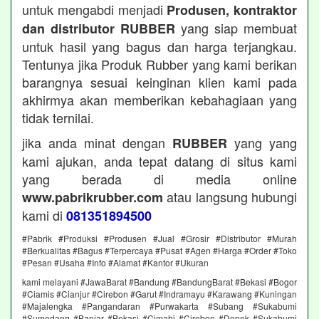
untuk mengabdi menjadi
Produsen, kontraktor
yang siap membuat
dan distributor RUBBER
untuk hasil yang bagus dan harga terjangkau.
Tentunya jika Produk Rubber yang kami berikan
barangnya sesuai keinginan klien kami pada
akhirmya akan memberikan kebahagiaan yang
tidak ternilai.
jika anda minat dengan
yang yang
RUBBER
kami ajukan, anda tepat datang di situs kami
yang berada di media online
atau langsung hubungi
www.pabrikrubber.com
kami di
081351894500
#Pabrik #Produksi #Produsen #Jual #Grosir #Distributor #Murah
#Berkualitas #Bagus #Terpercaya #Pusat #Agen #Harga #Order #Toko
#Pesan #Usaha #Info #Alamat #Kantor #Ukuran
kami melayani #JawaBarat #Bandung #BandungBarat #Bekasi #Bogor
#Ciamis #Cianjur #Cirebon #Garut #Indramayu #Karawang #Kuningan
#Majalengka #Pangandaran #Purwakarta #Subang #Sukabumi
#Sumedang #Banjar #Bekasi #Cimahi #Cirebon #Depok #Sukabumi