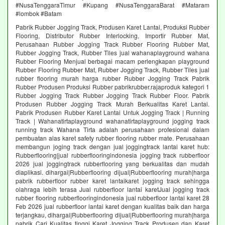
#NusaTenggaraTimur #Kupang #NusaTenggaraBarat #Mataram
#lombok #Batam
Pabrik Rubber Jogging Track, Produsen Karet Lantai, Produksi Rubber
Flooring, Distributor Rubber Interlocking, Importir Rubber Mat,
Perusahaan Rubber Jogging Track Rubber Flooring Rubber Mat,
Rubber Jogging Track, Rubber Tiles jual wahanaplayground wahana
Rubber Flooring Menjual berbagai macam perlengkapan playground
Rubber Flooring Rubber Mat, Rubber Jogging Track, Rubber Tiles jual
rubber flooring murah harga rubber Rubber Jogging Track Pabrik
Rubber Produsen Produksi Rubber pabrikrubber.rajaproduk kategori 1
Rubber Jogging Track Rubber Jogging Track Rubber Floor. Pabrik
Produsen Rubber Jogging Track Murah Berkualitas Karet Lantai.
Pabrik Produsen Rubber Karet Lantai Untuk Jogging Track | Running
Track | Wahanatirtaplayground wahanatirtaplayground jogging track
running track Wahana Tirta adalah perusahaan profesional dalam
pembuatan alas karet safety rubber flooring rubber mate. Perusahaan
membangun joging track dengan jual joggingtrack lantai karet hub:
Rubberflooring|jual rubberflooringindonesia jogging track rubberfloor
2026 jual joggingtrack rubberflooring yang berkualitas dan mudah
diaplikasi. dihargai|Rubberflooring dijual|Rubberflooring murah|harga
pabrik rubberfloor rubber karet lantaikaret jogging track sehingga
olahraga lebih terasa Jual rubberfloor lantai karetJual jogging track
rubber flooring rubberflooringindonesia jual rubberfloor lantai karet 28
Feb 2026 jual rubberfloor lantai karet dengan kualitas baik dan harga
terjangkau, dihargai|Rubberflooring dijual|Rubberflooring murah|harga
pabrik Cari Kualitas tinggi Karet Jogging Track Produsen dan Karet