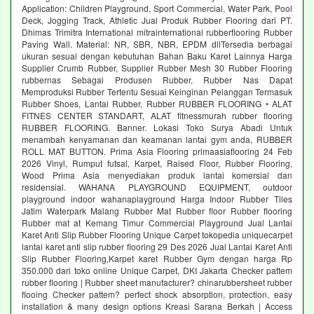
Application: Children Playground, Sport Commercial, Water Park, Pool
Deck, Jogging Track, Athletic Jual Produk Rubber Flooring dari PT.
Dhimas Trimitra International mitrainternational rubberflooring Rubber
Paving Wall. Material: NR, SBR, NBR, EPDM dllTersedia berbagai
ukuran sesuai dengan kebutuhan Bahan Baku Karet Lainnya Harga
Supplier Crumb Rubber, Supplier Rubber Mesh 30 Rubber Flooring
rubbernas Sebagai Produsen Rubber, Rubber Nas Dapat
Memproduksi Rubber Tertentu Sesuai Keinginan Pelanggan Termasuk
Rubber Shoes, Lantai Rubber, Rubber RUBBER FLOORING • ALAT
FITNES CENTER STANDART, ALAT fitnessmurah rubber flooring
RUBBER FLOORING. Banner. Lokasi Toko Surya Abadi Untuk
menambah kenyamanan dan keamanan lantai gym anda, RUBBER
ROLL MAT BUTTON. Prima Asia Flooring primaasiaflooring 24 Feb
2026 Vinyl, Rumput futsal, Karpet, Raised Floor, Rubber Flooring,
Wood Prima Asia menyediakan produk lantai komersial dan
residensial. WAHANA PLAYGROUND EQUIPMENT, outdoor
playground indoor wahanaplayground Harga Indoor Rubber Tiles
Jatim Waterpark Malang Rubber Mat Rubber floor Rubber flooring
Rubber mat at Kemang Timur Commercial Playground Jual Lantai
Karet Anti Slip Rubber Flooring Unique Carpet tokopedia uniquecarpet
lantai karet anti slip rubber flooring 29 Des 2026 Jual Lantai Karet Anti
Slip Rubber Flooring,Karpet karet Rubber Gym dengan harga Rp
350.000 dari toko online Unique Carpet, DKI Jakarta Checker pattem
rubber flooring | Rubber sheet manufacturer? chinarubbersheet rubber
flooing Checker pattem? perfect shock absorption, protection, easy
installation & many design options Kreasi Sarana Berkah | Access