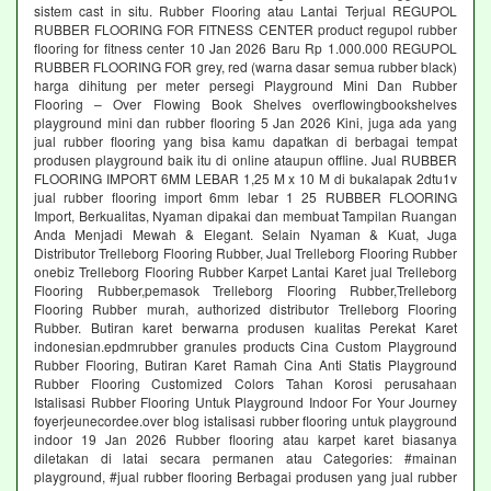
sistem cast in situ. Rubber Flooring atau Lantai Terjual REGUPOL
RUBBER FLOORING FOR FITNESS CENTER product regupol rubber
flooring for fitness center 10 Jan 2026 Baru Rp 1.000.000 REGUPOL
RUBBER FLOORING FOR grey, red (warna dasar semua rubber black)
harga dihitung per meter persegi Playground Mini Dan Rubber
Flooring – Over Flowing Book Shelves overflowingbookshelves
playground mini dan rubber flooring 5 Jan 2026 Kini, juga ada yang
jual rubber flooring yang bisa kamu dapatkan di berbagai tempat
produsen playground baik itu di online ataupun offline. Jual RUBBER
FLOORING IMPORT 6MM LEBAR 1,25 M x 10 M di bukalapak 2dtu1v
jual rubber flooring import 6mm lebar 1 25 RUBBER FLOORING
Import, Berkualitas, Nyaman dipakai dan membuat Tampilan Ruangan
Anda Menjadi Mewah & Elegant. Selain Nyaman & Kuat, Juga
Distributor Trelleborg Flooring Rubber, Jual Trelleborg Flooring Rubber
onebiz Trelleborg Flooring Rubber Karpet Lantai Karet jual Trelleborg
Flooring Rubber,pemasok Trelleborg Flooring Rubber,Trelleborg
Flooring Rubber murah, authorized distributor Trelleborg Flooring
Rubber. Butiran karet berwarna produsen kualitas Perekat Karet
indonesian.epdmrubber granules products Cina Custom Playground
Rubber Flooring, Butiran Karet Ramah Cina Anti Statis Playground
Rubber Flooring Customized Colors Tahan Korosi perusahaan
Istalisasi Rubber Flooring Untuk Playground Indoor For Your Journey
foyerjeunecordee.over blog istalisasi rubber flooring untuk playground
indoor 19 Jan 2026 Rubber flooring atau karpet karet biasanya
diletakan di latai secara permanen atau Categories: #mainan
playground, #jual rubber flooring Berbagai produsen yang jual rubber