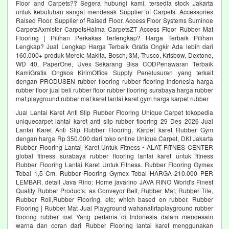
Floor and Carpets?? Segera hubungi kami, tersedia stock Jakarta
untuk kebutuhan sangat mendesak Supplier of Carpets. Accessories
Raised Floor. Supplier of Raised Floor. Access Floor Systems Suminoe
CarpetsAxmister CarpetsHaima CarpetsZT Access Floor Rubber Mat
Flooring | Pilihan Perkakas Terlengkap? Harga Terbaik Pilihan
Lengkap? Jual Lengkap Harga Terbaik Gratis Ongkir Ada lebih dari
160.000+ produk Merek: Makita, Bosch, 3M, Trusco, Krisbow, Dextone,
WD 40, PaperOne, Uvex Sekarang Bisa CODPenawaran Terbaik
KamiGratis Ongkos KirimOffice Supply Penelusuran yang terkait
dengan PRODUSEN rubber flooring rubber flooring indonesia harga
rubber floor jual beli rubber floor rubber flooring surabaya harga rubber
mat playground rubber mat karet lantai karet gym harga karpet rubber
Jual Lantai Karet Anti Slip Rubber Flooring Unique Carpet tokopedia
uniquecarpet lantai karet anti slip rubber flooring 29 Des 2026 Jual
Lantai Karet Anti Slip Rubber Flooring, Karpet karet Rubber Gym
dengan harga Rp 350.000 dari toko online Unique Carpet, DKI Jakarta
Rubber Flooring Lantai Karet Untuk Fitness • ALAT FITNES CENTER
global fitness surabaya rubber flooring lantai karet untuk fitness
Rubber Flooring Lantai Karet Untuk Fitness. Rubber Flooring Gymex
Tebal 1,5 Cm. Rubber Flooring Gymex Tebal HARGA 210.000 PER
LEMBAR. detail Java Rino: Home javarino JAVA RINO World's Finest
Quality Rubber Products. as Conveyor Belt, Rubber Mat, Rubber Tile,
Rubber Roll,Rubber Flooring, etc; which based on rubber. Rubber
Flooring | Rubber Mat Jual Playground wahanatirtaplayground rubber
flooring rubber mat Yang pertama di Indonesia dalam mendesain
warna dan coran dari Rubber Flooring lantai karet menggunakan