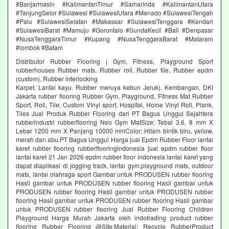
#Banjarmasin #KalimantanTimur #Samarinda #KalimantanUtara
#TanjungSelor #Sulawesi #SulawesiUtara #Manado #SulawesiTengah
#Palu #SulawesiSelatan #Makassar #SulawesiTenggara #Kendari
#SulawesiBarat #Mamuju #Gorontalo #SundaKecil #Bali #Denpasar
#NusaTenggaraTimur #Kupang #NusaTenggaraBarat #Mataram
#lombok #Batam
Distributor Rubber Flooring | Gym, Fitness, Playground Sport
rubberhouses Rubber mats, Rubber roll, Rubber tile, Rubber epdm
(custom), Rubber interlocking
Karpet. Lantai kayu. Rubber meruya kebun Jeruk), Kembangan, DKI
Jakarta rubber flooring Rubber Gym, Playground, Fitness Mat Rubber
Sport, Roll, Tile, Custom Vinyl sport, Hospital, Home Vinyl Roll, Plank,
Tiles Jual Produk Rubber Flooring dari PT Bagus Unggul Sejahtera
rubberindustri rubberflooring Neo Gym MatSize: Tebal 3,6, 8 mm X
Lebar 1200 mm X Panjang 10000 mmColor: Hitam bintik biru, yellow,
merah dan abu.PT Bagus Unggul Harga jual Epdm Rubber Floor lantai
karet rubber flooring rubberflooringindonesia jual epdm rubber floor
lantai karet 21 Jan 2026 epdm rubber floor indonesia lantai karet yang
dapat diaplikasi di jogging track, lantai gym,playground mats, outdoor
mats, lantai olahraga sport Gambar untuk PRODUSEN rubber flooring
Hasil gambar untuk PRODUSEN rubber flooring Hasil gambar untuk
PRODUSEN rubber flooring Hasil gambar untuk PRODUSEN rubber
flooring Hasil gambar untuk PRODUSEN rubber flooring Hasil gambar
untuk PRODUSEN rubber flooring Jual Rubber Flooring Children
Playground Harga Murah Jakarta oleh indotrading product rubber
flooring Rubber Flooring @Site:Material: Recycle RubberProduct