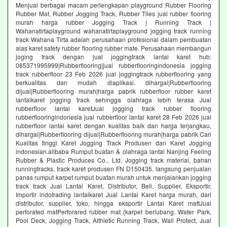
Menjual berbagai macam perlengkapan playground Rubber Flooring
Rubber Mat, Rubber Jogging Track, Rubber Tiles jual rubber flooring
murah harga rubber Jogging Track | Running Track |
Wahanatirtaplayground wahanatirtaplayground jogging track running
track Wahana Tirta adalah perusahaan profesional dalam pembuatan
alas karet safety rubber flooring rubber mate. Perusahaan membangun
joging track dengan jual joggingtrack lantai karet hub:
085371995999|Rubberflooring|jual rubberflooringindonesia jogging
track rubberfloor 23 Feb 2026 jual joggingtrack rubberflooring yang
berkualitas dan mudah diaplikasi. dihargai|Rubberflooring
dijual|Rubberflooring murah|harga pabrik rubberfloor rubber karet
lantaikaret jogging track sehingga olahraga lebih terasa Jual
rubberfloor lantai karetJual jogging track rubber flooring
rubberflooringindonesia jual rubberfloor lantai karet 28 Feb 2026 jual
rubberfloor lantai karet dengan kualitas baik dan harga terjangkau,
dihargai|Rubberflooring dijual|Rubberflooring murah|harga pabrik Cari
Kualitas tinggi Karet Jogging Track Produsen dan Karet Jogging
indonesian.alibaba Rumput buatan & olahraga lantai Nanjing Feeling
Rubber & Plastic Produces Co., Ltd. Jogging track material, bahan
runningtracks, track karet produsen FN D150435. langsung penjualan
panas rumput karpet rumput buatan murah untuk menjalankan jogging
track track Jual Lantai Karet, Distributor, Beli, Supplier, Eksportir,
Importir indotrading lantaikaret Jual Lantai Karet harga murah, dari
distributor, supplier, toko, hingga eksportir Lantai Karet mattJual
perforated matPerforared rubber mat (karpet berlubang. Water Park,
Pool Deck, Jogging Track, Althletic Running Track, Wall Protect, Jual