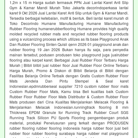
1,2m x 15 m Harga sudah termasuk PPN Jual Lantai Karet Anti Slip
Gym & Kamar Mandi Murah Toko Jakarta decorindoperkasa lantai
karet 9 Okt 2026 Jual Lantai Karet Anti Slip untuk Gym & Kamar Mandi.
Tersedia berbagai ketebalan, motif & bentuk. Beli lantai karet murah di
Toko Decorindo Humane Manufacturing Humane Manufacturing
Rubber Flooring humanerubberflooring Humane provides high quality
molded recycled rubber mats and recycled rubber flooring products
using a vulcanizing process which utilizes as its base Playground Anak
Dan Rubber Flooring Sinten Quisii qenn 2026 01 playground anak dan
rubber flooring 19 Jan 2026 Bukan hanya itu saja, para penyedia
mainan tersebut, podusen produsen toko playground juga jualrubber
flooring atau karpet karet. Berbagai Jual Rubber Floor Terbaru Harga
Murah | Blibli blibli jual rubber floor Jual Rubber Floor Online Terbaru
Harga Murah, Promo & Diskon di Blibli Belanja di Blibli dengan
Fasilitas Belanja Online Terbaik dengan Gratis Custom Rubber Floor
Mats Jendela Dan Pintu Stempel & Seal karet
indonesian.epdmrubberseal supplier 7210 custom rubber floor mats
Custom Rubber Floor Mats, Kamu bisa Beli kualitas baik Custom
Rubber Floor Rubber Floor Mats Distributor & Custom Rubber Floor
Mats produsen dari Cina Kualitas Menjalankan Melacak Flooring &
Menjalankan Melacak indonesian.runningtrack flooring 8 mm
Thickness EPDM Granule for Running Track Rubber Court SGS
Running Track Silicon PU Sports Flooring pengembangan produk
material, produksi Penelusuran yang terkait dengan PRODUSEN
rubber flooring rubber flooring indonesia harga rubber floor jual beli
rubber floor rubber flooring surabaya harga rubber mat playground