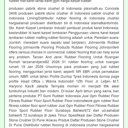
rubber mat karet lantai karet gym harga karpet rubber
produsen pabrik stone crusher di indonesia plexmath.eu Concrete
3406 produsen pabrik stone crusher di indonesia pabrik crusher di
indonesia LimingDistributor rubber flooring di indonesia crusher
hargaalamat produsen distributor bir di indonesia alamatkantorindo.
Sto. Karet Karpet Lembaran Industri pembuat produk karet Indonesia.
basisrubber id karet karpet lembaran Penggunaan utama karet karpet
lembaran rubber matting rubber flooring adalah untuk: Peredam suara:
(contoh: meredam suara sepatu saat berjalan). Johnsonite Rubber
Flooring johnsonite Flooring Products Rubber Flooring Johnsonite®
offers various choices in commercial rubber flooring that can help solve
any problem. Tarzan And Jane: Rubber Flooring Untuk Ruangan
Rumah tarzanandjane82 2026 01 rubber flooring untuk ruangan
rumah 19 Jan 2026 Umumnya para produsen yang jual rubber
flooring, menggunkan jenis karet, seperti: NR SBR: untuk pemakaian
umum. NBR: untuk tahan Profile Dunlop Tyres Indonesia dunlop page
profile Head Office | Wisma Indomobil 12th Floor Jl. Letjen M.T.
Haryono Kav.8 Jakarta Ternyata momen ini menjadi titik awal
tumbuhnya industri ban modern. Di bulan April tahun yang sama, ban
pertama produksi PT Sumi Rubber Indonesia Jual Gym Rubber Floor
Fitness Rubber Floor Sport Rubber Floor indonetwork gym rubber floor
fitness rubber floor sport rubber Jual Gym Rubber Floor Fitness Rubber
Floor Sport Rubber Floor Surabaya Baliwerti72 dari ud.sahabat
baliwerti 72 surabaya di Jawa Timur. Spesifikasi dan Daftar Produsen
Stone Crusher Di Pune l4cw.eu Produk Daftar Produsen Stone Crusher
Di Pune Distributor rubber flooring di indonesia crusher hargaalamat