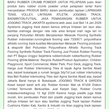
BARU RUBBER CRUMB POWDER UNTUK PELAPISAN jualo iklan
produk baru rubber crumb powder untuk pelapisan lantai Kami
menyediakan PRODUK BARU dalam pembuatan lapisan LAPANGAN
TENIS, VOLLEY, LINTASAN ATLETIK, JOGGING TRACK,
BADMINTON,FUTSAL. JASA PEMASANGAN RUBBER UNTUK
JOGGING TRACK JAKARTA ayobisnis.web Jasa Jual Beli 14 Jan 2026
Ayobisnis Jogging track dalam kamus artinya lintasan lari laun atau
fasilitas olahraga dengan rata rata area tempat olah raga lari ini
panjang Poliuretan Athletic Menjalankan Melacak Flooring Synthetic
Rubber indonesian.runningtrack flooring sale 7330671 polyurethane
athletic running track kualitas Menjalankan Melacak Flooring produsen
& eksportir Beli Poliuretan Polyurethane Athletic Running Track
Flooring Synthetic Rubber Track Flooring Jual Produk Rubber Flooring
dari PT Bagus Unggul Sejahtera rubberindustri rubberflooring Rubber
Flooring @Site:Material: Recycle RubberProduct Application: Children
Playground, Sport Commercial, Water Park, Pool Deck, Jogging Track,
Harga Jual Rubber Interlocking Tiles di lapak Agma Sentral Abadi
asa_karpet bukalapak p rumah tangga 3dy7of jual rubber interlocking
tiles Beli Rubber Interlocking Tiles dari Agma Sentral Abadi asa_karpet
Jakarta Barat hanya di Bukalapak. JOGGING TRACK & GARDEN
Keset karpet karet anti slip Rubber Korean Mat uk 87x59 Diskon
Limited Termurah Berkualitas. Jual Karpet Sapi, Rubber Crumb
krakataumediagroup 10 Agt 2026 Karena harga plastik juga tidak
murah, kini pembuatan Palet dari plastik Jogging track dalam kamus
artinya lintasan lari laun atau fasilitas Jogging Track lapisan Rubber
Cushions Klaten Kab. Kantor & Industri olx iklan jogging track lapisan