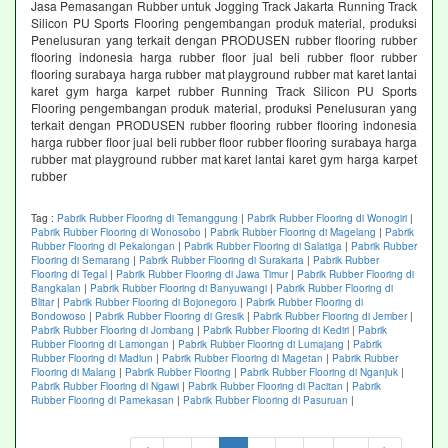
Jasa Pemasangan Rubber untuk Jogging Track Jakarta Running Track
Silicon PU Sports Flooring pengembangan produk material, produksi
Penelusuran yang terkait dengan PRODUSEN rubber flooring rubber
flooring indonesia harga rubber floor jual beli rubber floor rubber
flooring surabaya harga rubber mat playground rubber mat karet lantai
karet gym harga karpet rubber Running Track Silicon PU Sports
Flooring pengembangan produk material, produksi Penelusuran yang
terkait dengan PRODUSEN rubber flooring rubber flooring indonesia
harga rubber floor jual beli rubber floor rubber flooring surabaya harga
rubber mat playground rubber mat karet lantai karet gym harga karpet
rubber
Tag :
Pabrik Rubber Flooring di Temanggung
|
Pabrik Rubber Flooring di Wonogiri
|
Pabrik Rubber Flooring di Wonosobo
|
Pabrik Rubber Flooring di Magelang
|
Pabrik
Rubber Flooring di Pekalongan
|
Pabrik Rubber Flooring di Salatiga
|
Pabrik Rubber
Flooring di Semarang
|
Pabrik Rubber Flooring di Surakarta
|
Pabrik Rubber
Flooring di Tegal
|
Pabrik Rubber Flooring di Jawa Timur
|
Pabrik Rubber Flooring di
Bangkalan
|
Pabrik Rubber Flooring di Banyuwangi
|
Pabrik Rubber Flooring di
Blitar
|
Pabrik Rubber Flooring di Bojonegoro
|
Pabrik Rubber Flooring di
Bondowoso
|
Pabrik Rubber Flooring di Gresik
|
Pabrik Rubber Flooring di Jember
|
Pabrik Rubber Flooring di Jombang
|
Pabrik Rubber Flooring di Kediri
|
Pabrik
Rubber Flooring di Lamongan
|
Pabrik Rubber Flooring di Lumajang
|
Pabrik
Rubber Flooring di Madiun
|
Pabrik Rubber Flooring di Magetan
|
Pabrik Rubber
Flooring di Malang
|
Pabrik Rubber Flooring
|
Pabrik Rubber Flooring di Nganjuk
|
Pabrik Rubber Flooring di Ngawi
|
Pabrik Rubber Flooring di Pacitan
|
Pabrik
Rubber Flooring di Pamekasan
|
Pabrik Rubber Flooring di Pasuruan
|