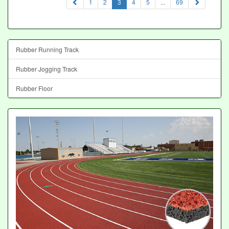
(current)
1
2
3
4
5
...
69
Rubber Running Track
Rubber Jogging Track
Rubber Floor