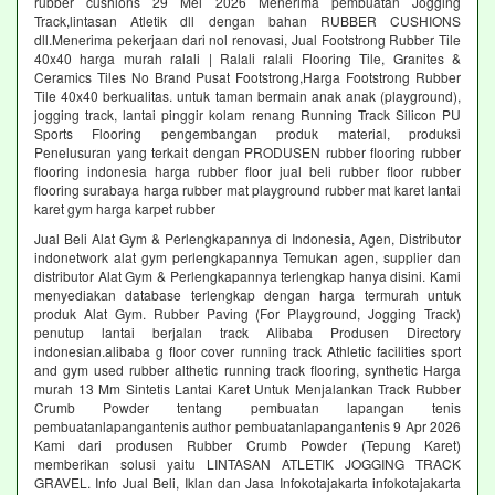
rubber cushions 29 Mei 2026 Menerima pembuatan Jogging
Track,lintasan Atletik dll dengan bahan RUBBER CUSHIONS
dll.Menerima pekerjaan dari nol renovasi, Jual Footstrong Rubber Tile
40x40 harga murah ralali | Ralali ralali Flooring Tile, Granites &
Ceramics Tiles No Brand Pusat Footstrong,Harga Footstrong Rubber
Tile 40x40 berkualitas. untuk taman bermain anak anak (playground),
jogging track, lantai pinggir kolam renang Running Track Silicon PU
Sports Flooring pengembangan produk material, produksi
Penelusuran yang terkait dengan PRODUSEN rubber flooring rubber
flooring indonesia harga rubber floor jual beli rubber floor rubber
flooring surabaya harga rubber mat playground rubber mat karet lantai
karet gym harga karpet rubber
Jual Beli Alat Gym & Perlengkapannya di Indonesia, Agen, Distributor
indonetwork alat gym perlengkapannya Temukan agen, supplier dan
distributor Alat Gym & Perlengkapannya terlengkap hanya disini. Kami
menyediakan database terlengkap dengan harga termurah untuk
produk Alat Gym. Rubber Paving (For Playground, Jogging Track)
penutup lantai berjalan track Alibaba Produsen Directory
indonesian.alibaba g floor cover running track Athletic facilities sport
and gym used rubber althetic running track flooring, synthetic Harga
murah 13 Mm Sintetis Lantai Karet Untuk Menjalankan Track Rubber
Crumb Powder tentang pembuatan lapangan tenis
pembuatanlapangantenis author pembuatanlapangantenis 9 Apr 2026
Kami dari produsen Rubber Crumb Powder (Tepung Karet)
memberikan solusi yaitu LINTASAN ATLETIK JOGGING TRACK
GRAVEL. Info Jual Beli, Iklan dan Jasa Infokotajakarta infokotajakarta