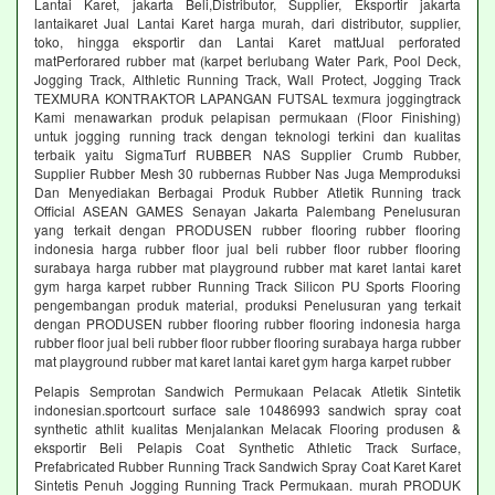
Lantai Karet, jakarta Beli,Distributor, Supplier, Eksportir jakarta
lantaikaret Jual Lantai Karet harga murah, dari distributor, supplier,
toko, hingga eksportir dan Lantai Karet mattJual perforated
matPerforared rubber mat (karpet berlubang Water Park, Pool Deck,
Jogging Track, Althletic Running Track, Wall Protect, Jogging Track
TEXMURA KONTRAKTOR LAPANGAN FUTSAL texmura joggingtrack
Kami menawarkan produk pelapisan permukaan (Floor Finishing)
untuk jogging running track dengan teknologi terkini dan kualitas
terbaik yaitu SigmaTurf RUBBER NAS Supplier Crumb Rubber,
Supplier Rubber Mesh 30 rubbernas Rubber Nas Juga Memproduksi
Dan Menyediakan Berbagai Produk Rubber Atletik Running track
Official ASEAN GAMES Senayan Jakarta Palembang Penelusuran
yang terkait dengan PRODUSEN rubber flooring rubber flooring
indonesia harga rubber floor jual beli rubber floor rubber flooring
surabaya harga rubber mat playground rubber mat karet lantai karet
gym harga karpet rubber Running Track Silicon PU Sports Flooring
pengembangan produk material, produksi Penelusuran yang terkait
dengan PRODUSEN rubber flooring rubber flooring indonesia harga
rubber floor jual beli rubber floor rubber flooring surabaya harga rubber
mat playground rubber mat karet lantai karet gym harga karpet rubber
Pelapis Semprotan Sandwich Permukaan Pelacak Atletik Sintetik
indonesian.sportcourt surface sale 10486993 sandwich spray coat
synthetic athlit kualitas Menjalankan Melacak Flooring produsen &
eksportir Beli Pelapis Coat Synthetic Athletic Track Surface,
Prefabricated Rubber Running Track Sandwich Spray Coat Karet Karet
Sintetis Penuh Jogging Running Track Permukaan. murah PRODUK