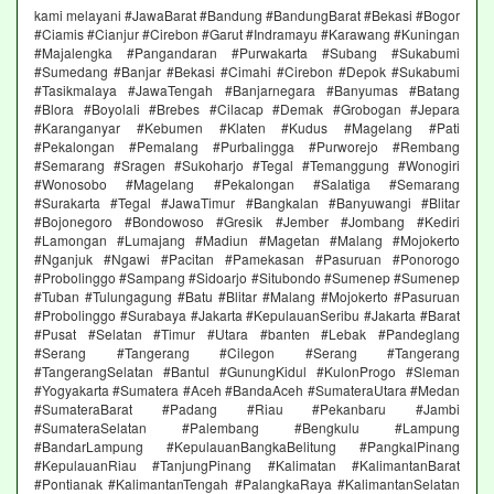
kami melayani #JawaBarat #Bandung #BandungBarat #Bekasi #Bogor
#Ciamis #Cianjur #Cirebon #Garut #Indramayu #Karawang #Kuningan
#Majalengka #Pangandaran #Purwakarta #Subang #Sukabumi
#Sumedang #Banjar #Bekasi #Cimahi #Cirebon #Depok #Sukabumi
#Tasikmalaya #JawaTengah #Banjarnegara #Banyumas #Batang
#Blora #Boyolali #Brebes #Cilacap #Demak #Grobogan #Jepara
#Karanganyar #Kebumen #Klaten #Kudus #Magelang #Pati
#Pekalongan #Pemalang #Purbalingga #Purworejo #Rembang
#Semarang #Sragen #Sukoharjo #Tegal #Temanggung #Wonogiri
#Wonosobo #Magelang #Pekalongan #Salatiga #Semarang
#Surakarta #Tegal #JawaTimur #Bangkalan #Banyuwangi #Blitar
#Bojonegoro #Bondowoso #Gresik #Jember #Jombang #Kediri
#Lamongan #Lumajang #Madiun #Magetan #Malang #Mojokerto
#Nganjuk #Ngawi #Pacitan #Pamekasan #Pasuruan #Ponorogo
#Probolinggo #Sampang #Sidoarjo #Situbondo #Sumenep #Sumenep
#Tuban #Tulungagung #Batu #Blitar #Malang #Mojokerto #Pasuruan
#Probolinggo #Surabaya #Jakarta #KepulauanSeribu #Jakarta #Barat
#Pusat #Selatan #Timur #Utara #banten #Lebak #Pandeglang
#Serang #Tangerang #Cilegon #Serang #Tangerang
#TangerangSelatan #Bantul #GunungKidul #KulonProgo #Sleman
#Yogyakarta #Sumatera #Aceh #BandaAceh #SumateraUtara #Medan
#SumateraBarat #Padang #Riau #Pekanbaru #Jambi
#SumateraSelatan #Palembang #Bengkulu #Lampung
#BandarLampung #KepulauanBangkaBelitung #PangkalPinang
#KepulauanRiau #TanjungPinang #Kalimatan #KalimantanBarat
#Pontianak #KalimantanTengah #PalangkaRaya #KalimantanSelatan