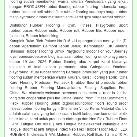
flooring sudah memberikan warna, ukuran Penelusuran yang terkait
dengan PRODUSEN rubber flooring rubber flooring indonesia harga
rubber floor jual beli rubber floor rubber flooring surabaya harga rubber
mat playground rubber mat karet lantai karet gym harga karpet rubber
Distributor Rubber Flooring | Gym, Fitness, Playground Sport
rubberhouses Rubber mats, Rubber roll, Rubber tile, Rubber epdm
(custom), Rubber interlocking
Komplek Ruko Rich Palace No D16, Jl.Lapangan bola meruya ilir, (Di
depan Apartement Belmont kebun Jeruk), Kembangan, DKI Jakarta
Istalisasi Rubber Flooring Untuk Playground Indoor For Your Journey
foyerjeunecordee.over blog istalisasi rubber flooring untuk playground
indoor 19 Jan 2026 Rubber flooring atau karpet karet biasanya
diletakan di latai secara permanen atau Categories: #mainan
playground, #jual rubber flooring Berbagai produsen yang jual rubber
flooring sudah memberikan warna, ukuran, Karet Flooring Pabrik | Cina
Karet Flooring Produsen, Pemasok tj rubber floor id products rubber
flooring Rubber Flooring Manufacturers, Factory, Suppliers From
China, We sincerely welcome overseas consumers to refer to for the
long term cooperation plus the China Sound Proof Fitness Commercial
Fleck Rubber Flooring untuk id.goodsoundproof floors sound proof
fitness rubber flooring for gym Shenzhen Vinco Keras Material Co, Ltd
adalah salah satu yang terbaik suara bukti kebugaran komersial bintik
bintik lantai karet untuk produsen olahraga dan Neo Flex Rubber Floor
| Anti Fatigue Dry Area | Anti Fatigue bataviakarpet catalogue anti
fatigue_doormat anti_fatigue index Neo Flex Rubber Floor. NEO FLEX
RUBBER Thickness: 8 MM; Material: Rubber; Roll Size: 1,2 m x 10 M,