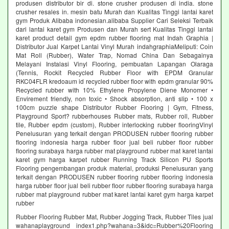
produsen distributor bir di. stone crusher produsen di india. stone
crusher resales in. mesin batu Murah dan Kualitas Tinggi lantai karet
gym Produk Alibaba indonesian.alibaba Supplier Cari Seleksi Terbaik
dari lantai karet gym Produsen dan Murah sert Kualitas Tinggi lantai
karet product detail gym epdm rubber flooring mat Indah Graphia |
Distributor Jual Karpet Lantai Vinyl Murah indahgraphiaMeliputi: Coin
Mat Roll (Rubber), Water Trap, Nomad China Dan Sebagainya
Melayani Instalasi Vinyl Flooring, pembuatan Lapangan Olaraga
(Tennis, Rockit Recycled Rubber Floor with EPDM Granular
RKC04FLR kredoaum id recycled rubber floor with epdm granular 90%
Recycled rubber with 10% Ethylene Propylene Diene Monomer •
Envirement friendly, non toxic • Shock absorption, anti slip • 100 x
100cm puzzle shape Distributor Rubber Flooring | Gym, Fitness,
Playground Sport? rubberhouses Rubber mats, Rubber roll, Rubber
tile, Rubber epdm (custom), Rubber interlocking rubber flooringVinyl
Penelusuran yang terkait dengan PRODUSEN rubber flooring rubber
flooring indonesia harga rubber floor jual beli rubber floor rubber
flooring surabaya harga rubber mat playground rubber mat karet lantai
karet gym harga karpet rubber Running Track Silicon PU Sports
Flooring pengembangan produk material, produksi Penelusuran yang
terkait dengan PRODUSEN rubber flooring rubber flooring indonesia
harga rubber floor jual beli rubber floor rubber flooring surabaya harga
rubber mat playground rubber mat karet lantai karet gym harga karpet
rubber
Rubber Flooring Rubber Mat, Rubber Jogging Track, Rubber Tiles jual
wahanaplayground index1.php?wahana=3&idc=Rubber%20Flooring