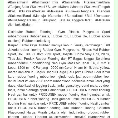
#Banjarmasin #KalimantanTimur #Samarinda #KalimantanUtara
#TanjungSelor #Sulawesi #SulawesiUtara #Manado #SulawesiTengah
#Palu #SulawesiSelatan #Makassar #SulawesiTenggara #Kendari
#SulawesiBarat #Mamuju #Gorontalo #SundaKecil #Bali #Denpasar
#NusaTenggaraTimur #Kupang #NusaTenggaraBarat #Mataram
#lombok #Batam
Distributor Rubber Flooring | Gym, Fitness, Playground Sport
rubberhouses Rubber mats, Rubber roll, Rubber tile, Rubber epdm
(custom), Rubber interlocking
Karpet. Lantai kayu. Rubber meruya kebun Jeruk), Kembangan, DKI
Jakarta rubber flooring Rubber Gym, Playground, Fitness Mat Rubber
Sport, Roll, Tile, Custom Vinyl sport, Hospital, Home Vinyl Roll, Plank,
Tiles Jual Produk Rubber Flooring dari PT Bagus Unggul Sejahtera
rubberindustri rubberflooring Neo Gym MatSize: Tebal 3,6, 8 mm X
Lebar 1200 mm X Panjang 10000 mmColor: Hitam bintik biru, yellow,
merah dan abu.PT Bagus Unggul Harga jual Epdm Rubber Floor lantai
karet rubber flooring rubberflooringindonesia jual epdm rubber floor
lantai karet 21 Jan 2026 epdm rubber floor indonesia lantai karet yang
dapat diaplikasi di jogging track, lantai gym,playground mats, outdoor
mats, lantai olahraga sport Gambar untuk PRODUSEN rubber flooring
Hasil gambar untuk PRODUSEN rubber flooring Hasil gambar untuk
PRODUSEN rubber flooring Hasil gambar untuk PRODUSEN rubber
flooring Hasil gambar untuk PRODUSEN rubber flooring Hasil gambar
untuk PRODUSEN rubber flooring Jual Rubber Flooring Children
Playground Harga Murah Jakarta oleh indotrading product rubber
flooring Rubber Flooring @Site:Material: Recycle RubberProduct