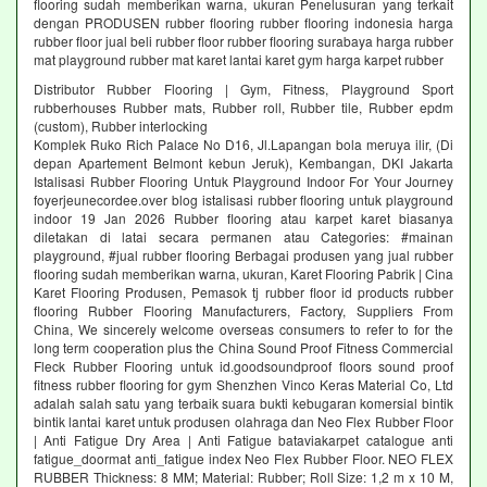
flooring sudah memberikan warna, ukuran Penelusuran yang terkait
dengan PRODUSEN rubber flooring rubber flooring indonesia harga
rubber floor jual beli rubber floor rubber flooring surabaya harga rubber
mat playground rubber mat karet lantai karet gym harga karpet rubber
Distributor Rubber Flooring | Gym, Fitness, Playground Sport
rubberhouses Rubber mats, Rubber roll, Rubber tile, Rubber epdm
(custom), Rubber interlocking
Komplek Ruko Rich Palace No D16, Jl.Lapangan bola meruya ilir, (Di
depan Apartement Belmont kebun Jeruk), Kembangan, DKI Jakarta
Istalisasi Rubber Flooring Untuk Playground Indoor For Your Journey
foyerjeunecordee.over blog istalisasi rubber flooring untuk playground
indoor 19 Jan 2026 Rubber flooring atau karpet karet biasanya
diletakan di latai secara permanen atau Categories: #mainan
playground, #jual rubber flooring Berbagai produsen yang jual rubber
flooring sudah memberikan warna, ukuran, Karet Flooring Pabrik | Cina
Karet Flooring Produsen, Pemasok tj rubber floor id products rubber
flooring Rubber Flooring Manufacturers, Factory, Suppliers From
China, We sincerely welcome overseas consumers to refer to for the
long term cooperation plus the China Sound Proof Fitness Commercial
Fleck Rubber Flooring untuk id.goodsoundproof floors sound proof
fitness rubber flooring for gym Shenzhen Vinco Keras Material Co, Ltd
adalah salah satu yang terbaik suara bukti kebugaran komersial bintik
bintik lantai karet untuk produsen olahraga dan Neo Flex Rubber Floor
| Anti Fatigue Dry Area | Anti Fatigue bataviakarpet catalogue anti
fatigue_doormat anti_fatigue index Neo Flex Rubber Floor. NEO FLEX
RUBBER Thickness: 8 MM; Material: Rubber; Roll Size: 1,2 m x 10 M,