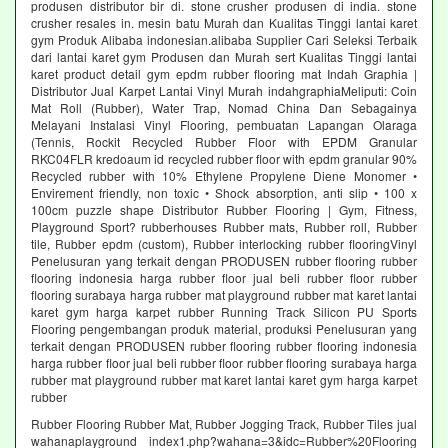
produsen distributor bir di. stone crusher produsen di india. stone
crusher resales in. mesin batu Murah dan Kualitas Tinggi lantai karet
gym Produk Alibaba indonesian.alibaba Supplier Cari Seleksi Terbaik
dari lantai karet gym Produsen dan Murah sert Kualitas Tinggi lantai
karet product detail gym epdm rubber flooring mat Indah Graphia |
Distributor Jual Karpet Lantai Vinyl Murah indahgraphiaMeliputi: Coin
Mat Roll (Rubber), Water Trap, Nomad China Dan Sebagainya
Melayani Instalasi Vinyl Flooring, pembuatan Lapangan Olaraga
(Tennis, Rockit Recycled Rubber Floor with EPDM Granular
RKC04FLR kredoaum id recycled rubber floor with epdm granular 90%
Recycled rubber with 10% Ethylene Propylene Diene Monomer •
Envirement friendly, non toxic • Shock absorption, anti slip • 100 x
100cm puzzle shape Distributor Rubber Flooring | Gym, Fitness,
Playground Sport? rubberhouses Rubber mats, Rubber roll, Rubber
tile, Rubber epdm (custom), Rubber interlocking rubber flooringVinyl
Penelusuran yang terkait dengan PRODUSEN rubber flooring rubber
flooring indonesia harga rubber floor jual beli rubber floor rubber
flooring surabaya harga rubber mat playground rubber mat karet lantai
karet gym harga karpet rubber Running Track Silicon PU Sports
Flooring pengembangan produk material, produksi Penelusuran yang
terkait dengan PRODUSEN rubber flooring rubber flooring indonesia
harga rubber floor jual beli rubber floor rubber flooring surabaya harga
rubber mat playground rubber mat karet lantai karet gym harga karpet
rubber
Rubber Flooring Rubber Mat, Rubber Jogging Track, Rubber Tiles jual
wahanaplayground index1.php?wahana=3&idc=Rubber%20Flooring