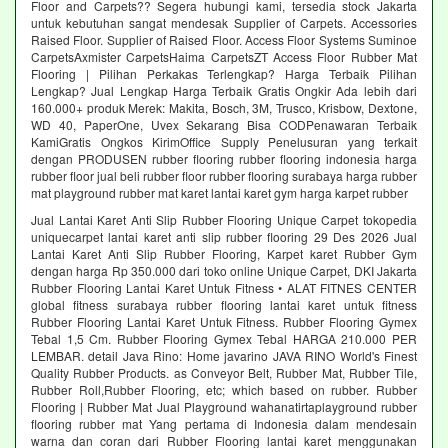
Floor and Carpets?? Segera hubungi kami, tersedia stock Jakarta
untuk kebutuhan sangat mendesak Supplier of Carpets. Accessories
Raised Floor. Supplier of Raised Floor. Access Floor Systems Suminoe
CarpetsAxmister CarpetsHaima CarpetsZT Access Floor Rubber Mat
Flooring | Pilihan Perkakas Terlengkap? Harga Terbaik Pilihan
Lengkap? Jual Lengkap Harga Terbaik Gratis Ongkir Ada lebih dari
160.000+ produk Merek: Makita, Bosch, 3M, Trusco, Krisbow, Dextone,
WD 40, PaperOne, Uvex Sekarang Bisa CODPenawaran Terbaik
KamiGratis Ongkos KirimOffice Supply Penelusuran yang terkait
dengan PRODUSEN rubber flooring rubber flooring indonesia harga
rubber floor jual beli rubber floor rubber flooring surabaya harga rubber
mat playground rubber mat karet lantai karet gym harga karpet rubber
Jual Lantai Karet Anti Slip Rubber Flooring Unique Carpet tokopedia
uniquecarpet lantai karet anti slip rubber flooring 29 Des 2026 Jual
Lantai Karet Anti Slip Rubber Flooring, Karpet karet Rubber Gym
dengan harga Rp 350.000 dari toko online Unique Carpet, DKI Jakarta
Rubber Flooring Lantai Karet Untuk Fitness • ALAT FITNES CENTER
global fitness surabaya rubber flooring lantai karet untuk fitness
Rubber Flooring Lantai Karet Untuk Fitness. Rubber Flooring Gymex
Tebal 1,5 Cm. Rubber Flooring Gymex Tebal HARGA 210.000 PER
LEMBAR. detail Java Rino: Home javarino JAVA RINO World's Finest
Quality Rubber Products. as Conveyor Belt, Rubber Mat, Rubber Tile,
Rubber Roll,Rubber Flooring, etc; which based on rubber. Rubber
Flooring | Rubber Mat Jual Playground wahanatirtaplayground rubber
flooring rubber mat Yang pertama di Indonesia dalam mendesain
warna dan coran dari Rubber Flooring lantai karet menggunakan