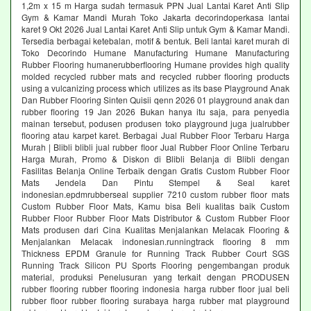
1,2m x 15 m Harga sudah termasuk PPN Jual Lantai Karet Anti Slip
Gym & Kamar Mandi Murah Toko Jakarta decorindoperkasa lantai
karet 9 Okt 2026 Jual Lantai Karet Anti Slip untuk Gym & Kamar Mandi.
Tersedia berbagai ketebalan, motif & bentuk. Beli lantai karet murah di
Toko Decorindo Humane Manufacturing Humane Manufacturing
Rubber Flooring humanerubberflooring Humane provides high quality
molded recycled rubber mats and recycled rubber flooring products
using a vulcanizing process which utilizes as its base Playground Anak
Dan Rubber Flooring Sinten Quisii qenn 2026 01 playground anak dan
rubber flooring 19 Jan 2026 Bukan hanya itu saja, para penyedia
mainan tersebut, podusen produsen toko playground juga jualrubber
flooring atau karpet karet. Berbagai Jual Rubber Floor Terbaru Harga
Murah | Blibli blibli jual rubber floor Jual Rubber Floor Online Terbaru
Harga Murah, Promo & Diskon di Blibli Belanja di Blibli dengan
Fasilitas Belanja Online Terbaik dengan Gratis Custom Rubber Floor
Mats Jendela Dan Pintu Stempel & Seal karet
indonesian.epdmrubberseal supplier 7210 custom rubber floor mats
Custom Rubber Floor Mats, Kamu bisa Beli kualitas baik Custom
Rubber Floor Rubber Floor Mats Distributor & Custom Rubber Floor
Mats produsen dari Cina Kualitas Menjalankan Melacak Flooring &
Menjalankan Melacak indonesian.runningtrack flooring 8 mm
Thickness EPDM Granule for Running Track Rubber Court SGS
Running Track Silicon PU Sports Flooring pengembangan produk
material, produksi Penelusuran yang terkait dengan PRODUSEN
rubber flooring rubber flooring indonesia harga rubber floor jual beli
rubber floor rubber flooring surabaya harga rubber mat playground