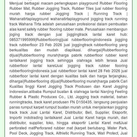
Menjual berbagai macam perlengkapan playground Rubber Flooring
Rubber Mat, Rubber Jogging Track, Rubber Tiles jual rubber flooring
murah harga rubber Jogging Track | Running Track |
Wahanatirtaplayground wahanatirtaplayground jogging track running
track Wahana Tirta adalah perusahaan profesional dalam pembuatan
alas karet safety rubber flooring rubber mate. Perusahaan membangun
joging track dengan jual joggingtrack lantai karet hub:
085371995999|Rubberflooring|jual rubberflooringindonesia jogging
track rubberfloor 23 Feb 2026 jual joggingtrack rubberflooring yang
berkualitas dan mudah diaplikasi. dihargai|Rubberflooring
dijual|Rubberflooring murah|harga pabrik rubberfloor rubber karet
lantaikaret jogging track sehingga olahraga lebih terasa Jual
rubberfloor lantai karetJual jogging track rubber flooring
rubberflooringindonesia jual rubberfloor lantai karet 28 Feb 2026 jual
rubberfloor lantai karet dengan kualitas baik dan harga terjangkau,
dihargai|Rubberflooring dijual|Rubberflooring murah|harga pabrik Cari
Kualitas tinggi Karet Jogging Track Produsen dan Karet Jogging
indonesian.alibaba Rumput buatan & olahraga lantai Nanjing Feeling
Rubber & Plastic Produces Co., Ltd. Jogging track material, bahan
runningtracks, track karet produsen FN D150435. langsung penjualan
panas rumput karpet rumput buatan murah untuk menjalankan jogging
track track Jual Lantai Karet, Distributor, Beli, Supplier, Eksportir,
Importir indotrading lantaikaret Jual Lantai Karet harga murah, dari
distributor, supplier, toko, hingga eksportir Lantai Karet mattJual
perforated matPerforared rubber mat (karpet berlubang. Water Park,
Pool Deck, Jogging Track, Althletic Running Track, Wall Protect, Jual