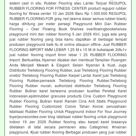
sistem cast in situ. Rubber Flooring atau Lantai Terjual REGUPOL
RUBBER FLOORING FOR FITNESS CENTER product regupol rubber
flooring for fitness center 10 Jan 2026 Baru Rp 1.000.000 REGUPOL
RUBBER FLOORING FOR grey, red (warna dasar semua rubber black)
harga dihitung per meter persegi Playground Mini Dan Rubber
Flooring – Over Flowing Book Shelves overflowingbookshelves
playground mini dan rubber flooring 5 Jan 2026 Kini, juga ada yang
jual rubber flooring yang bisa kamu dapatkan di berbagai tempat
produsen playground baik itu di online ataupun offline. Jual RUBBER
FLOORING IMPORT 6MM LEBAR 1,25 M x 10 M di bukalapak 2dtu1v
jual rubber flooring import 6mm lebar 1 25 RUBBER FLOORING
Import, Berkualitas, Nyaman dipakai dan membuat Tampilan Ruangan
Anda Menjadi Mewah & Elegant. Selain Nyaman & Kuat, Juga
Distributor Trelleborg Flooring Rubber, Jual Trelleborg Flooring Rubber
onebiz Trelleborg Flooring Rubber Karpet Lantai Karet jual Trelleborg
Flooring Rubber,pemasok Trelleborg Flooring Rubber,Trelleborg
Flooring Rubber murah, authorized distributor Trelleborg Flooring
Rubber. Butiran karet berwarna produsen kualitas Perekat Karet
indonesian.epdmrubber granules products Cina Custom Playground
Rubber Flooring, Butiran Karet Ramah Cina Anti Statis Playground
Rubber Flooring Customized Colors Tahan Korosi perusahaan
Istalisasi Rubber Flooring Untuk Playground Indoor For Your Journey
foyerjeunecordee.over blog istalisasi rubber flooring untuk playground
indoor 19 Jan 2026 Rubber flooring atau karpet karet biasanya
diletakan di latai secara permanen atau Categories: #mainan
playground, #jual rubber flooring Berbagai produsen yang jual rubber