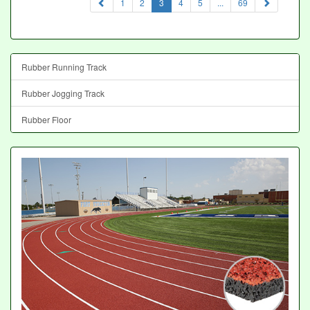
(current)
1
2
3
4
5
...
69
Rubber Running Track
Rubber Jogging Track
Rubber Floor