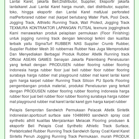
Lantai Karet, jakarta Beli,Distributor, Supplier, Eksportir jakarta
lantaikaret Jual Lantai Karet harga murah, dari distributor, supplier,
toko, hingga eksportir dan Lantai Karet mattJual perforated
matPerforared rubber mat (karpet berlubang Water Park, Pool Deck,
Jogging Track, Althletic Running Track, Wall Protect, Jogging Track
TEXMURA KONTRAKTOR LAPANGAN FUTSAL texmura joggingtrack
Kami menawarkan produk pelapisan permukaan (Floor Finishing)
untuk jogging running track dengan teknologi terkini dan kualitas
terbaik yaitu SigmaTurf RUBBER NAS Supplier Crumb Rubber,
Supplier Rubber Mesh 30 rubbernas Rubber Nas Juga Memproduksi
Dan Menyediakan Berbagai Produk Rubber Atletik Running track
Official ASEAN GAMES Senayan Jakarta Palembang Penelusuran
yang terkait dengan PRODUSEN rubber flooring rubber flooring
indonesia harga rubber floor jual beli rubber floor rubber flooring
surabaya harga rubber mat playground rubber mat karet lantai karet
gym harga karpet rubber Running Track Silicon PU Sports Flooring
pengembangan produk material, produksi Penelusuran yang terkait
dengan PRODUSEN rubber flooring rubber flooring indonesia harga
rubber floor jual beli rubber floor rubber flooring surabaya harga rubber
mat playground rubber mat karet lantai karet gym harga karpet rubber
Pelapis Semprotan Sandwich Permukaan Pelacak Atletik Sintetik
indonesian.sportcourt surface sale 10486993 sandwich spray coat
synthetic athlit kualitas Menjalankan Melacak Flooring produsen &
eksportir Beli Pelapis Coat Synthetic Athletic Track Surface,
Prefabricated Rubber Running Track Sandwich Spray Coat Karet Karet
Sintetis Penuh Jogging Running Track Permukaan. murah PRODUK