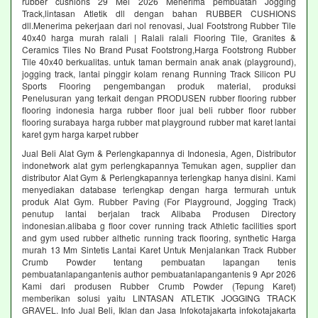
rubber cushions 29 Mei 2026 Menerima pembuatan Jogging
Track,lintasan Atletik dll dengan bahan RUBBER CUSHIONS
dll.Menerima pekerjaan dari nol renovasi, Jual Footstrong Rubber Tile
40x40 harga murah ralali | Ralali ralali Flooring Tile, Granites &
Ceramics Tiles No Brand Pusat Footstrong,Harga Footstrong Rubber
Tile 40x40 berkualitas. untuk taman bermain anak anak (playground),
jogging track, lantai pinggir kolam renang Running Track Silicon PU
Sports Flooring pengembangan produk material, produksi
Penelusuran yang terkait dengan PRODUSEN rubber flooring rubber
flooring indonesia harga rubber floor jual beli rubber floor rubber
flooring surabaya harga rubber mat playground rubber mat karet lantai
karet gym harga karpet rubber
Jual Beli Alat Gym & Perlengkapannya di Indonesia, Agen, Distributor
indonetwork alat gym perlengkapannya Temukan agen, supplier dan
distributor Alat Gym & Perlengkapannya terlengkap hanya disini. Kami
menyediakan database terlengkap dengan harga termurah untuk
produk Alat Gym. Rubber Paving (For Playground, Jogging Track)
penutup lantai berjalan track Alibaba Produsen Directory
indonesian.alibaba g floor cover running track Athletic facilities sport
and gym used rubber althetic running track flooring, synthetic Harga
murah 13 Mm Sintetis Lantai Karet Untuk Menjalankan Track Rubber
Crumb Powder tentang pembuatan lapangan tenis
pembuatanlapangantenis author pembuatanlapangantenis 9 Apr 2026
Kami dari produsen Rubber Crumb Powder (Tepung Karet)
memberikan solusi yaitu LINTASAN ATLETIK JOGGING TRACK
GRAVEL. Info Jual Beli, Iklan dan Jasa Infokotajakarta infokotajakarta