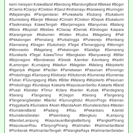
kami melayani #JawaBarat #Bandung #BandungBarat #Bekasi #Bogor
#Ciamis #Cianjur #Cirebon #Garut #Indramayu #Karawang #Kuningan
#Majalengka #Pangandaran #Purwakarta #Subang #Sukabumi
#Sumedang #Banjar #Bekasi #Cimahi #Cirebon #Depok #Sukabumi
#Tasikmalaya #JawaTengah #Banjarnegara #Banyumas #Batang
#Blora #Boyolali #Brebes #Cilacap #Demak #Grobogan #Jepara
#Karanganyar #Kebumen #Klaten #Kudus #Magelang #Pati
#Pekalongan #Pemalang #Purbalingga #Purworejo #Rembang
#Semarang #Sragen #Sukoharjo #Tegal #Temanggung #Wonogiri
#Wonosobo #Magelang #Pekalongan #Salatiga #Semarang
#Surakarta #Tegal #JawaTimur #Bangkalan #Banyuwangi #Blitar
#Bojonegoro #Bondowoso #Gresik #Jember #Jombang #Kediri
#Lamongan #Lumajang #Madiun #Magetan #Malang #Mojokerto
#Nganjuk #Ngawi #Pacitan #Pamekasan #Pasuruan #Ponorogo
#Probolinggo #Sampang #Sidoarjo #Situbondo #Sumenep #Sumenep
#Tuban #Tulungagung #Batu #Blitar #Malang #Mojokerto #Pasuruan
#Probolinggo #Surabaya #Jakarta #KepulauanSeribu #Jakarta #Barat
#Pusat #Selatan #Timur #Utara #banten #Lebak #Pandeglang
#Serang #Tangerang #Cilegon #Serang #Tangerang
#TangerangSelatan #Bantul #GunungKidul #KulonProgo #Sleman
#Yogyakarta #Sumatera #Aceh #BandaAceh #SumateraUtara #Medan
#SumateraBarat #Padang #Riau #Pekanbaru #Jambi
#SumateraSelatan #Palembang #Bengkulu #Lampung
#BandarLampung #KepulauanBangkaBelitung #PangkalPinang
#KepulauanRiau #TanjungPinang #Kalimatan #KalimantanBarat
#Pontianak #KalimantanTengah #PalangkaRaya #KalimantanSelatan