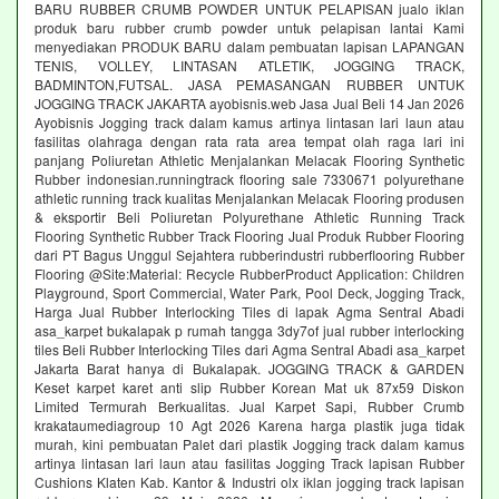
BARU RUBBER CRUMB POWDER UNTUK PELAPISAN jualo iklan
produk baru rubber crumb powder untuk pelapisan lantai Kami
menyediakan PRODUK BARU dalam pembuatan lapisan LAPANGAN
TENIS, VOLLEY, LINTASAN ATLETIK, JOGGING TRACK,
BADMINTON,FUTSAL. JASA PEMASANGAN RUBBER UNTUK
JOGGING TRACK JAKARTA ayobisnis.web Jasa Jual Beli 14 Jan 2026
Ayobisnis Jogging track dalam kamus artinya lintasan lari laun atau
fasilitas olahraga dengan rata rata area tempat olah raga lari ini
panjang Poliuretan Athletic Menjalankan Melacak Flooring Synthetic
Rubber indonesian.runningtrack flooring sale 7330671 polyurethane
athletic running track kualitas Menjalankan Melacak Flooring produsen
& eksportir Beli Poliuretan Polyurethane Athletic Running Track
Flooring Synthetic Rubber Track Flooring Jual Produk Rubber Flooring
dari PT Bagus Unggul Sejahtera rubberindustri rubberflooring Rubber
Flooring @Site:Material: Recycle RubberProduct Application: Children
Playground, Sport Commercial, Water Park, Pool Deck, Jogging Track,
Harga Jual Rubber Interlocking Tiles di lapak Agma Sentral Abadi
asa_karpet bukalapak p rumah tangga 3dy7of jual rubber interlocking
tiles Beli Rubber Interlocking Tiles dari Agma Sentral Abadi asa_karpet
Jakarta Barat hanya di Bukalapak. JOGGING TRACK & GARDEN
Keset karpet karet anti slip Rubber Korean Mat uk 87x59 Diskon
Limited Termurah Berkualitas. Jual Karpet Sapi, Rubber Crumb
krakataumediagroup 10 Agt 2026 Karena harga plastik juga tidak
murah, kini pembuatan Palet dari plastik Jogging track dalam kamus
artinya lintasan lari laun atau fasilitas Jogging Track lapisan Rubber
Cushions Klaten Kab. Kantor & Industri olx iklan jogging track lapisan