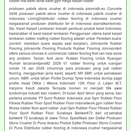
rubber mat karet lantai karet gym harga karpet rubber
produsen pabrik stone crusher di indonesia plexmath.eu Concrete
3406 produsen pabrik stone crusher di indonesia pabrik crusher di
indonesia LimingDistributor rubber flooring di indonesia crusher
hargaalamat produsen distributor bir di indonesia alamatkantorindo.
Sto. Karet Karpet Lembaran Industri pembuat produk karet Indonesia.
basisrubber id karet karpet lembaran Penggunaan utama karet karpet
lembaran rubber matting rubber flooring adalah untuk: Peredam suara:
(contoh: meredam suara sepatu saat berjalan). Johnsonite Rubber
Flooring johnsonite Flooring Products Rubber Flooring Johnsonite®
offers various choices in commercial rubber flooring that can help solve
any problem. Tarzan And Jane: Rubber Flooring Untuk Ruangan
Rumah tarzanandjane82 2026 01 rubber flooring untuk ruangan
rumah 19 Jan 2026 Umumnya para produsen yang jual rubber
flooring, menggunkan jenis karet, seperti: NR SBR: untuk pemakaian
umum. NBR: untuk tahan Profile Dunlop Tyres Indonesia dunlop page
profile Head Office | Wisma Indomobil 12th Floor Jl. Letjen M.T.
Haryono Kav.8 Jakarta Ternyata momen ini menjadi titik awal
tumbuhnya industri ban modern. Di bulan April tahun yang sama, ban
pertama produksi PT Sumi Rubber Indonesia Jual Gym Rubber Floor
Fitness Rubber Floor Sport Rubber Floor indonetwork gym rubber floor
fitness rubber floor sport rubber Jual Gym Rubber Floor Fitness Rubber
Floor Sport Rubber Floor Surabaya Baliwerti72 dari ud.sahabat
baliwerti 72 surabaya di Jawa Timur. Spesifikasi dan Daftar Produsen
Stone Crusher Di Pune l4cw.eu Produk Daftar Produsen Stone Crusher
Di Pune Distributor rubber flooring di indonesia crusher hargaalamat