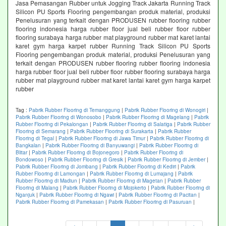
Jasa Pemasangan Rubber untuk Jogging Track Jakarta Running Track
Silicon PU Sports Flooring pengembangan produk material, produksi
Penelusuran yang terkait dengan PRODUSEN rubber flooring rubber
flooring indonesia harga rubber floor jual beli rubber floor rubber
flooring surabaya harga rubber mat playground rubber mat karet lantai
karet gym harga karpet rubber Running Track Silicon PU Sports
Flooring pengembangan produk material, produksi Penelusuran yang
terkait dengan PRODUSEN rubber flooring rubber flooring indonesia
harga rubber floor jual beli rubber floor rubber flooring surabaya harga
rubber mat playground rubber mat karet lantai karet gym harga karpet
rubber
Tag :
Pabrik Rubber Flooring di Temanggung
|
Pabrik Rubber Flooring di Wonogiri
|
Pabrik Rubber Flooring di Wonosobo
|
Pabrik Rubber Flooring di Magelang
|
Pabrik
Rubber Flooring di Pekalongan
|
Pabrik Rubber Flooring di Salatiga
|
Pabrik Rubber
Flooring di Semarang
|
Pabrik Rubber Flooring di Surakarta
|
Pabrik Rubber
Flooring di Tegal
|
Pabrik Rubber Flooring di Jawa Timur
|
Pabrik Rubber Flooring di
Bangkalan
|
Pabrik Rubber Flooring di Banyuwangi
|
Pabrik Rubber Flooring di
Blitar
|
Pabrik Rubber Flooring di Bojonegoro
|
Pabrik Rubber Flooring di
Bondowoso
|
Pabrik Rubber Flooring di Gresik
|
Pabrik Rubber Flooring di Jember
|
Pabrik Rubber Flooring di Jombang
|
Pabrik Rubber Flooring di Kediri
|
Pabrik
Rubber Flooring di Lamongan
|
Pabrik Rubber Flooring di Lumajang
|
Pabrik
Rubber Flooring di Madiun
|
Pabrik Rubber Flooring di Magetan
|
Pabrik Rubber
Flooring di Malang
|
Pabrik Rubber Flooring di Mojokerto
|
Pabrik Rubber Flooring di
Nganjuk
|
Pabrik Rubber Flooring di Ngawi
|
Pabrik Rubber Flooring di Pacitan
|
Pabrik Rubber Flooring di Pamekasan
|
Pabrik Rubber Flooring di Pasuruan
|