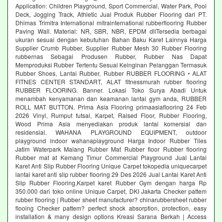
Application: Children Playground, Sport Commercial, Water Park, Pool
Deck, Jogging Track, Athletic Jual Produk Rubber Flooring dari PT.
Dhimas Trimitra International mitrainternational rubberflooring Rubber
Paving Wall. Material: NR, SBR, NBR, EPDM dllTersedia berbagai
ukuran sesuai dengan kebutuhan Bahan Baku Karet Lainnya Harga
Supplier Crumb Rubber, Supplier Rubber Mesh 30 Rubber Flooring
rubbernas Sebagai Produsen Rubber, Rubber Nas Dapat
Memproduksi Rubber Tertentu Sesuai Keinginan Pelanggan Termasuk
Rubber Shoes, Lantai Rubber, Rubber RUBBER FLOORING • ALAT
FITNES CENTER STANDART, ALAT fitnessmurah rubber flooring
RUBBER FLOORING. Banner. Lokasi Toko Surya Abadi Untuk
menambah kenyamanan dan keamanan lantai gym anda, RUBBER
ROLL MAT BUTTON. Prima Asia Flooring primaasiaflooring 24 Feb
2026 Vinyl, Rumput futsal, Karpet, Raised Floor, Rubber Flooring,
Wood Prima Asia menyediakan produk lantai komersial dan
residensial. WAHANA PLAYGROUND EQUIPMENT, outdoor
playground indoor wahanaplayground Harga Indoor Rubber Tiles
Jatim Waterpark Malang Rubber Mat Rubber floor Rubber flooring
Rubber mat at Kemang Timur Commercial Playground Jual Lantai
Karet Anti Slip Rubber Flooring Unique Carpet tokopedia uniquecarpet
lantai karet anti slip rubber flooring 29 Des 2026 Jual Lantai Karet Anti
Slip Rubber Flooring,Karpet karet Rubber Gym dengan harga Rp
350.000 dari toko online Unique Carpet, DKI Jakarta Checker pattem
rubber flooring | Rubber sheet manufacturer? chinarubbersheet rubber
flooing Checker pattem? perfect shock absorption, protection, easy
installation & many design options Kreasi Sarana Berkah | Access