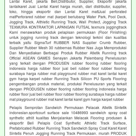
Lantai Karet, jakarta Beli,Distributor, Supplier, Eksportir jakarta
lantaikaret Jual Lantai Karet harga murah, dari distributor, supplier,
toko, hingga eksportir dan Lantai Karet mattJual perforated
matPerforared rubber mat (karpet berlubang Water Park, Pool Deck,
Jogging Track, Althletic Running Track, Wall Protect, Jogging Track
TEXMURA KONTRAKTOR LAPANGAN FUTSAL texmura joggingtrack
Kami menawarkan produk pelapisan permukaan (Floor Finishing)
untuk jogging running track dengan teknologi terkini dan kualitas
terbaik yaitu SigmaTurf RUBBER NAS Supplier Crumb Rubber,
Supplier Rubber Mesh 30 rubbernas Rubber Nas Juga Memproduksi
Dan Menyediakan Berbagai Produk Rubber Atletik Running track
Official ASEAN GAMES Senayan Jakarta Palembang Penelusuran
yang terkait dengan PRODUSEN rubber flooring rubber flooring
indonesia harga rubber floor jual beli rubber floor rubber flooring
surabaya harga rubber mat playground rubber mat karet lantai karet
gym harga karpet rubber Running Track Silicon PU Sports Flooring
pengembangan produk material, produksi Penelusuran yang terkait
dengan PRODUSEN rubber flooring rubber flooring indonesia harga
rubber floor jual beli rubber floor rubber flooring surabaya harga rubber
mat playground rubber mat karet lantai karet gym harga karpet rubber
Pelapis Semprotan Sandwich Permukaan Pelacak Atletik Sintetik
indonesian.sportcourt surface sale 10486993 sandwich spray coat
synthetic athlit kualitas Menjalankan Melacak Flooring produsen &
eksportir Beli Pelapis Coat Synthetic Athletic Track Surface,
Prefabricated Rubber Running Track Sandwich Spray Coat Karet Karet
Sintetis Penuh Jogging Running Track Permukaan. murah PRODUK