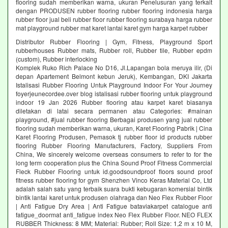
flooring sudah memberikan warna, ukuran Penelusuran yang terkait
dengan PRODUSEN rubber flooring rubber flooring indonesia harga
rubber floor jual beli rubber floor rubber flooring surabaya harga rubber
mat playground rubber mat karet lantai karet gym harga karpet rubber
Distributor Rubber Flooring | Gym, Fitness, Playground Sport
rubberhouses Rubber mats, Rubber roll, Rubber tile, Rubber epdm
(custom), Rubber interlocking
Komplek Ruko Rich Palace No D16, Jl.Lapangan bola meruya ilir, (Di
depan Apartement Belmont kebun Jeruk), Kembangan, DKI Jakarta
Istalisasi Rubber Flooring Untuk Playground Indoor For Your Journey
foyerjeunecordee.over blog istalisasi rubber flooring untuk playground
indoor 19 Jan 2026 Rubber flooring atau karpet karet biasanya
diletakan di latai secara permanen atau Categories: #mainan
playground, #jual rubber flooring Berbagai produsen yang jual rubber
flooring sudah memberikan warna, ukuran, Karet Flooring Pabrik | Cina
Karet Flooring Produsen, Pemasok tj rubber floor id products rubber
flooring Rubber Flooring Manufacturers, Factory, Suppliers From
China, We sincerely welcome overseas consumers to refer to for the
long term cooperation plus the China Sound Proof Fitness Commercial
Fleck Rubber Flooring untuk id.goodsoundproof floors sound proof
fitness rubber flooring for gym Shenzhen Vinco Keras Material Co, Ltd
adalah salah satu yang terbaik suara bukti kebugaran komersial bintik
bintik lantai karet untuk produsen olahraga dan Neo Flex Rubber Floor
| Anti Fatigue Dry Area | Anti Fatigue bataviakarpet catalogue anti
fatigue_doormat anti_fatigue index Neo Flex Rubber Floor. NEO FLEX
RUBBER Thickness: 8 MM; Material: Rubber; Roll Size: 1,2 m x 10 M,