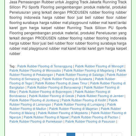
Jasa Pemasangan Rubber untuk Jogging Track Jakarta Running Track
Silicon PU Sports Flooring pengembangan produk material, produksi
Penelusuran yang terkait dengan PRODUSEN rubber flooring rubber
flooring indonesia harga rubber floor jual beli rubber floor rubber
flooring surabaya harga rubber mat playground rubber mat karet lantai
karet gym harga karpet rubber Running Track Silicon PU Sports
Flooring pengembangan produk material, produksi Penelusuran yang
terkait dengan PRODUSEN rubber flooring rubber flooring indonesia
harga rubber floor jual beli rubber floor rubber flooring surabaya harga
rubber mat playground rubber mat karet lantai karet gym harga karpet
rubber
Tag :
Pabrik Rubber Flooring di Temanggung
|
Pabrik Rubber Flooring di Wonogiri
|
Pabrik Rubber Flooring di Wonosobo
|
Pabrik Rubber Flooring di Magelang
|
Pabrik
Rubber Flooring di Pekalongan
|
Pabrik Rubber Flooring di Salatiga
|
Pabrik Rubber
Flooring di Semarang
|
Pabrik Rubber Flooring di Surakarta
|
Pabrik Rubber
Flooring di Tegal
|
Pabrik Rubber Flooring di Jawa Timur
|
Pabrik Rubber Flooring di
Bangkalan
|
Pabrik Rubber Flooring di Banyuwangi
|
Pabrik Rubber Flooring di
Blitar
|
Pabrik Rubber Flooring di Bojonegoro
|
Pabrik Rubber Flooring di
Bondowoso
|
Pabrik Rubber Flooring di Gresik
|
Pabrik Rubber Flooring di Jember
|
Pabrik Rubber Flooring di Jombang
|
Pabrik Rubber Flooring di Kediri
|
Pabrik
Rubber Flooring di Lamongan
|
Pabrik Rubber Flooring di Lumajang
|
Pabrik
Rubber Flooring di Madiun
|
Pabrik Rubber Flooring di Magetan
|
Pabrik Rubber
Flooring di Malang
|
Pabrik Rubber Flooring di Mojokerto
|
Pabrik Rubber Flooring di
Nganjuk
|
Pabrik Rubber Flooring di Ngawi
|
Pabrik Rubber Flooring di Pacitan
|
Pabrik Rubber Flooring di Pamekasan
|
Pabrik Rubber Flooring di Pasuruan
|