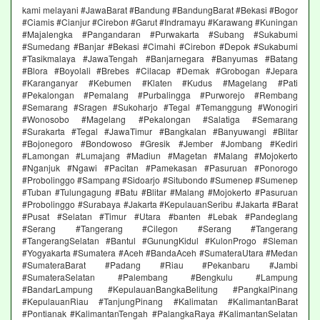
kami melayani #JawaBarat #Bandung #BandungBarat #Bekasi #Bogor
#Ciamis #Cianjur #Cirebon #Garut #Indramayu #Karawang #Kuningan
#Majalengka #Pangandaran #Purwakarta #Subang #Sukabumi
#Sumedang #Banjar #Bekasi #Cimahi #Cirebon #Depok #Sukabumi
#Tasikmalaya #JawaTengah #Banjarnegara #Banyumas #Batang
#Blora #Boyolali #Brebes #Cilacap #Demak #Grobogan #Jepara
#Karanganyar #Kebumen #Klaten #Kudus #Magelang #Pati
#Pekalongan #Pemalang #Purbalingga #Purworejo #Rembang
#Semarang #Sragen #Sukoharjo #Tegal #Temanggung #Wonogiri
#Wonosobo #Magelang #Pekalongan #Salatiga #Semarang
#Surakarta #Tegal #JawaTimur #Bangkalan #Banyuwangi #Blitar
#Bojonegoro #Bondowoso #Gresik #Jember #Jombang #Kediri
#Lamongan #Lumajang #Madiun #Magetan #Malang #Mojokerto
#Nganjuk #Ngawi #Pacitan #Pamekasan #Pasuruan #Ponorogo
#Probolinggo #Sampang #Sidoarjo #Situbondo #Sumenep #Sumenep
#Tuban #Tulungagung #Batu #Blitar #Malang #Mojokerto #Pasuruan
#Probolinggo #Surabaya #Jakarta #KepulauanSeribu #Jakarta #Barat
#Pusat #Selatan #Timur #Utara #banten #Lebak #Pandeglang
#Serang #Tangerang #Cilegon #Serang #Tangerang
#TangerangSelatan #Bantul #GunungKidul #KulonProgo #Sleman
#Yogyakarta #Sumatera #Aceh #BandaAceh #SumateraUtara #Medan
#SumateraBarat #Padang #Riau #Pekanbaru #Jambi
#SumateraSelatan #Palembang #Bengkulu #Lampung
#BandarLampung #KepulauanBangkaBelitung #PangkalPinang
#KepulauanRiau #TanjungPinang #Kalimatan #KalimantanBarat
#Pontianak #KalimantanTengah #PalangkaRaya #KalimantanSelatan