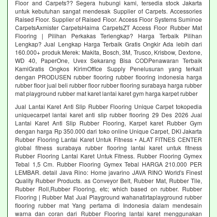
Floor and Carpets?? Segera hubungi kami, tersedia stock Jakarta
untuk kebutuhan sangat mendesak Supplier of Carpets. Accessories
Raised Floor. Supplier of Raised Floor. Access Floor Systems Suminoe
CarpetsAxmister CarpetsHaima CarpetsZT Access Floor Rubber Mat
Flooring | Pilihan Perkakas Terlengkap? Harga Terbaik Pilihan
Lengkap? Jual Lengkap Harga Terbaik Gratis Ongkir Ada lebih dari
160.000+ produk Merek: Makita, Bosch, 3M, Trusco, Krisbow, Dextone,
WD 40, PaperOne, Uvex Sekarang Bisa CODPenawaran Terbaik
KamiGratis Ongkos KirimOffice Supply Penelusuran yang terkait
dengan PRODUSEN rubber flooring rubber flooring indonesia harga
rubber floor jual beli rubber floor rubber flooring surabaya harga rubber
mat playground rubber mat karet lantai karet gym harga karpet rubber
Jual Lantai Karet Anti Slip Rubber Flooring Unique Carpet tokopedia
uniquecarpet lantai karet anti slip rubber flooring 29 Des 2026 Jual
Lantai Karet Anti Slip Rubber Flooring, Karpet karet Rubber Gym
dengan harga Rp 350.000 dari toko online Unique Carpet, DKI Jakarta
Rubber Flooring Lantai Karet Untuk Fitness • ALAT FITNES CENTER
global fitness surabaya rubber flooring lantai karet untuk fitness
Rubber Flooring Lantai Karet Untuk Fitness. Rubber Flooring Gymex
Tebal 1,5 Cm. Rubber Flooring Gymex Tebal HARGA 210.000 PER
LEMBAR. detail Java Rino: Home javarino JAVA RINO World's Finest
Quality Rubber Products. as Conveyor Belt, Rubber Mat, Rubber Tile,
Rubber Roll,Rubber Flooring, etc; which based on rubber. Rubber
Flooring | Rubber Mat Jual Playground wahanatirtaplayground rubber
flooring rubber mat Yang pertama di Indonesia dalam mendesain
warna dan coran dari Rubber Flooring lantai karet menggunakan