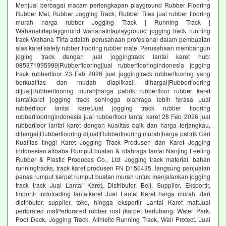
Menjual berbagai macam perlengkapan playground Rubber Flooring
Rubber Mat, Rubber Jogging Track, Rubber Tiles jual rubber flooring
murah harga rubber Jogging Track | Running Track |
Wahanatirtaplayground wahanatirtaplayground jogging track running
track Wahana Tirta adalah perusahaan profesional dalam pembuatan
alas karet safety rubber flooring rubber mate. Perusahaan membangun
joging track dengan jual joggingtrack lantai karet hub:
085371995999|Rubberflooring|jual rubberflooringindonesia jogging
track rubberfloor 23 Feb 2026 jual joggingtrack rubberflooring yang
berkualitas dan mudah diaplikasi. dihargai|Rubberflooring
dijual|Rubberflooring murah|harga pabrik rubberfloor rubber karet
lantaikaret jogging track sehingga olahraga lebih terasa Jual
rubberfloor lantai karetJual jogging track rubber flooring
rubberflooringindonesia jual rubberfloor lantai karet 28 Feb 2026 jual
rubberfloor lantai karet dengan kualitas baik dan harga terjangkau,
dihargai|Rubberflooring dijual|Rubberflooring murah|harga pabrik Cari
Kualitas tinggi Karet Jogging Track Produsen dan Karet Jogging
indonesian.alibaba Rumput buatan & olahraga lantai Nanjing Feeling
Rubber & Plastic Produces Co., Ltd. Jogging track material, bahan
runningtracks, track karet produsen FN D150435. langsung penjualan
panas rumput karpet rumput buatan murah untuk menjalankan jogging
track track Jual Lantai Karet, Distributor, Beli, Supplier, Eksportir,
Importir indotrading lantaikaret Jual Lantai Karet harga murah, dari
distributor, supplier, toko, hingga eksportir Lantai Karet mattJual
perforated matPerforared rubber mat (karpet berlubang. Water Park,
Pool Deck, Jogging Track, Althletic Running Track, Wall Protect, Jual