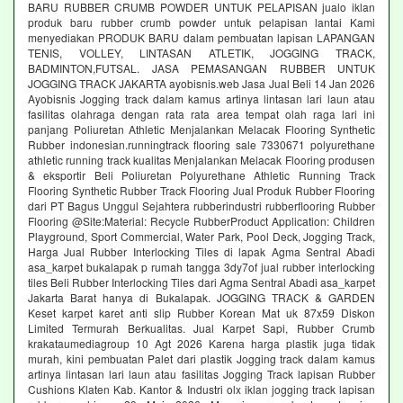
BARU RUBBER CRUMB POWDER UNTUK PELAPISAN jualo iklan
produk baru rubber crumb powder untuk pelapisan lantai Kami
menyediakan PRODUK BARU dalam pembuatan lapisan LAPANGAN
TENIS, VOLLEY, LINTASAN ATLETIK, JOGGING TRACK,
BADMINTON,FUTSAL. JASA PEMASANGAN RUBBER UNTUK
JOGGING TRACK JAKARTA ayobisnis.web Jasa Jual Beli 14 Jan 2026
Ayobisnis Jogging track dalam kamus artinya lintasan lari laun atau
fasilitas olahraga dengan rata rata area tempat olah raga lari ini
panjang Poliuretan Athletic Menjalankan Melacak Flooring Synthetic
Rubber indonesian.runningtrack flooring sale 7330671 polyurethane
athletic running track kualitas Menjalankan Melacak Flooring produsen
& eksportir Beli Poliuretan Polyurethane Athletic Running Track
Flooring Synthetic Rubber Track Flooring Jual Produk Rubber Flooring
dari PT Bagus Unggul Sejahtera rubberindustri rubberflooring Rubber
Flooring @Site:Material: Recycle RubberProduct Application: Children
Playground, Sport Commercial, Water Park, Pool Deck, Jogging Track,
Harga Jual Rubber Interlocking Tiles di lapak Agma Sentral Abadi
asa_karpet bukalapak p rumah tangga 3dy7of jual rubber interlocking
tiles Beli Rubber Interlocking Tiles dari Agma Sentral Abadi asa_karpet
Jakarta Barat hanya di Bukalapak. JOGGING TRACK & GARDEN
Keset karpet karet anti slip Rubber Korean Mat uk 87x59 Diskon
Limited Termurah Berkualitas. Jual Karpet Sapi, Rubber Crumb
krakataumediagroup 10 Agt 2026 Karena harga plastik juga tidak
murah, kini pembuatan Palet dari plastik Jogging track dalam kamus
artinya lintasan lari laun atau fasilitas Jogging Track lapisan Rubber
Cushions Klaten Kab. Kantor & Industri olx iklan jogging track lapisan