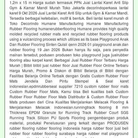
1,2m x 15 m Harga sudah termasuk PPN Jual Lantai Karet Anti Slip
Gym & Kamar Mandi Murah Toko Jakarta decorindoperkasa lantai
karet 9 Okt 2026 Jual Lantai Karet Anti Slip untuk Gym & Kamar Mandi.
Tersedia berbagai ketebalan, motif & bentuk. Beli lantai karet murah di
Toko Decorindo Humane Manufacturing Humane Manufacturing
Rubber Flooring humanerubberflooring Humane provides high quality
molded recycled rubber mats and recycled rubber flooring products
using a vulcanizing process which utilizes as its base Playground Anak
Dan Rubber Flooring Sinten Quisii qenn 2026 01 playground anak dan
rubber flooring 19 Jan 2026 Bukan hanya itu saja, para penyedia
mainan tersebut, podusen produsen toko playground juga jualrubber
flooring atau karpet karet. Berbagai Jual Rubber Floor Terbaru Harga
Murah | Blibli blibli jual rubber floor Jual Rubber Floor Online Terbaru
Harga Murah, Promo & Diskon di Blibli Belanja di Blibli dengan
Fasilitas Belanja Online Terbaik dengan Gratis Custom Rubber Floor
Mats Jendela Dan Pintu Stempel & Seal karet
indonesian.epdmrubberseal supplier 7210 custom rubber floor mats
Custom Rubber Floor Mats, Kamu bisa Beli kualitas baik Custom
Rubber Floor Rubber Floor Mats Distributor & Custom Rubber Floor
Mats produsen dari Cina Kualitas Menjalankan Melacak Flooring &
Menjalankan Melacak indonesian.runningtrack flooring 8 mm
Thickness EPDM Granule for Running Track Rubber Court SGS
Running Track Silicon PU Sports Flooring pengembangan produk
material, produksi Penelusuran yang terkait dengan PRODUSEN
rubber flooring rubber flooring indonesia harga rubber floor jual beli
rubber floor rubber flooring surabaya harga rubber mat playground