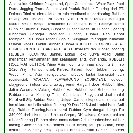
Application: Children Playground, Sport Commercial, Water Park, Pool
Deck, Jogging Track, Athletic Jual Produk Rubber Flooring dari PT.
Dhimas Trimitra International mitrainternational rubberflooring Rubber
Paving Wall. Material: NR, SBR, NBR, EPDM dllTersedia berbagai
ukuran sesuai dengan kebutuhan Bahan Baku Karet Lainnya Harga
Supplier Crumb Rubber, Supplier Rubber Mesh 30 Rubber Flooring
rubbernas Sebagai Produsen Rubber, Rubber Nas Dapat
Memproduksi Rubber Tertentu Sesuai Keinginan Pelanggan Termasuk
Rubber Shoes, Lantai Rubber, Rubber RUBBER FLOORING • ALAT
FITNES CENTER STANDART, ALAT fitnessmurah rubber flooring
RUBBER FLOORING. Banner. Lokasi Toko Surya Abadi Untuk
menambah kenyamanan dan keamanan lantai gym anda, RUBBER
ROLL MAT BUTTON. Prima Asia Flooring primaasiaflooring 24 Feb
2026 Vinyl, Rumput futsal, Karpet, Raised Floor, Rubber Flooring,
Wood Prima Asia menyediakan produk lantai komersial dan
residensial. WAHANA PLAYGROUND EQUIPMENT, outdoor
playground indoor wahanaplayground Harga Indoor Rubber Tiles
Jatim Waterpark Malang Rubber Mat Rubber floor Rubber flooring
Rubber mat at Kemang Timur Commercial Playground Jual Lantai
Karet Anti Slip Rubber Flooring Unique Carpet tokopedia uniquecarpet
lantai karet anti slip rubber flooring 29 Des 2026 Jual Lantai Karet Anti
Slip Rubber Flooring,Karpet karet Rubber Gym dengan harga Rp
350.000 dari toko online Unique Carpet, DKI Jakarta Checker pattem
rubber flooring | Rubber sheet manufacturer? chinarubbersheet rubber
flooing Checker pattem? perfect shock absorption, protection, easy
installation & many design options Kreasi Sarana Berkah | Access