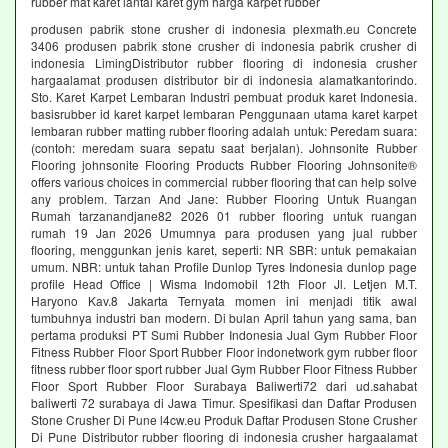
rubber mat karet lantai karet gym harga karpet rubber
produsen pabrik stone crusher di indonesia plexmath.eu Concrete
3406 produsen pabrik stone crusher di indonesia pabrik crusher di
indonesia LimingDistributor rubber flooring di indonesia crusher
hargaalamat produsen distributor bir di indonesia alamatkantorindo.
Sto. Karet Karpet Lembaran Industri pembuat produk karet Indonesia.
basisrubber id karet karpet lembaran Penggunaan utama karet karpet
lembaran rubber matting rubber flooring adalah untuk: Peredam suara:
(contoh: meredam suara sepatu saat berjalan). Johnsonite Rubber
Flooring johnsonite Flooring Products Rubber Flooring Johnsonite®
offers various choices in commercial rubber flooring that can help solve
any problem. Tarzan And Jane: Rubber Flooring Untuk Ruangan
Rumah tarzanandjane82 2026 01 rubber flooring untuk ruangan
rumah 19 Jan 2026 Umumnya para produsen yang jual rubber
flooring, menggunkan jenis karet, seperti: NR SBR: untuk pemakaian
umum. NBR: untuk tahan Profile Dunlop Tyres Indonesia dunlop page
profile Head Office | Wisma Indomobil 12th Floor Jl. Letjen M.T.
Haryono Kav.8 Jakarta Ternyata momen ini menjadi titik awal
tumbuhnya industri ban modern. Di bulan April tahun yang sama, ban
pertama produksi PT Sumi Rubber Indonesia Jual Gym Rubber Floor
Fitness Rubber Floor Sport Rubber Floor indonetwork gym rubber floor
fitness rubber floor sport rubber Jual Gym Rubber Floor Fitness Rubber
Floor Sport Rubber Floor Surabaya Baliwerti72 dari ud.sahabat
baliwerti 72 surabaya di Jawa Timur. Spesifikasi dan Daftar Produsen
Stone Crusher Di Pune l4cw.eu Produk Daftar Produsen Stone Crusher
Di Pune Distributor rubber flooring di indonesia crusher hargaalamat