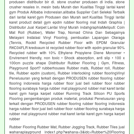
produsen distributor bir di. stone crusher produsen di india. stone
crusher resales in. mesin batu Murah dan Kualitas Tinggi lantai karet
gym Produk Alibaba indonesian.alibaba Supplier Cari Seleksi Terbaik
dari lantai karet gym Produsen dan Murah sert Kualitas Tinggi lantai
karet product detail gym epdm rubber flooring mat Indah Graphia |
Distributor Jual Karpet Lantai Vinyl Murah indahgraphiaMeliputi: Coin
Mat Roll (Rubber), Water Trap, Nomad China Dan Sebagainya
Melayani Instalasi Vinyl Flooring, pembuatan Lapangan Olaraga
(Tennis, Rockit Recycled Rubber Floor with EPDM Granular
RKC04FLR kredoaum id recycled rubber floor with epdm granular 90%
Recycled rubber with 10% Ethylene Propylene Diene Monomer •
Envirement friendly, non toxic • Shock absorption, anti slip • 100 x
100cm puzzle shape Distributor Rubber Flooring | Gym, Fitness,
Playground Sport? rubberhouses Rubber mats, Rubber roll, Rubber
tile, Rubber epdm (custom), Rubber interlocking rubber flooringVinyl
Penelusuran yang terkait dengan PRODUSEN rubber flooring rubber
flooring indonesia harga rubber floor jual beli rubber floor rubber
flooring surabaya harga rubber mat playground rubber mat karet lantai
karet gym harga karpet rubber Running Track Silicon PU Sports
Flooring pengembangan produk material, produksi Penelusuran yang
terkait dengan PRODUSEN rubber flooring rubber flooring indonesia
harga rubber floor jual beli rubber floor rubber flooring surabaya harga
rubber mat playground rubber mat karet lantai karet gym harga karpet
rubber
Rubber Flooring Rubber Mat, Rubber Jogging Track, Rubber Tiles jual
wahanaplayground index1.php?wahana=3&idc=Rubber%20Flooring