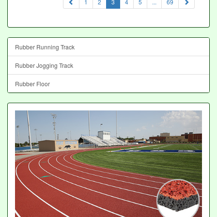
(current)
1
2
3
4
5
...
69
Rubber Running Track
Rubber Jogging Track
Rubber Floor