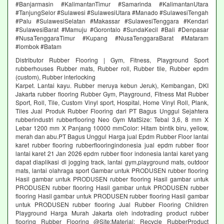
#Banjarmasin #KalimantanTimur #Samarinda #KalimantanUtara
#TanjungSelor #Sulawesi #SulawesiUtara #Manado #SulawesiTengah
#Palu #SulawesiSelatan #Makassar #SulawesiTenggara #Kendari
#SulawesiBarat #Mamuju #Gorontalo #SundaKecil #Bali #Denpasar
#NusaTenggaraTimur #Kupang #NusaTenggaraBarat #Mataram
#lombok #Batam
Distributor Rubber Flooring | Gym, Fitness, Playground Sport
rubberhouses Rubber mats, Rubber roll, Rubber tile, Rubber epdm
(custom), Rubber interlocking
Karpet. Lantai kayu. Rubber meruya kebun Jeruk), Kembangan, DKI
Jakarta rubber flooring Rubber Gym, Playground, Fitness Mat Rubber
Sport, Roll, Tile, Custom Vinyl sport, Hospital, Home Vinyl Roll, Plank,
Tiles Jual Produk Rubber Flooring dari PT Bagus Unggul Sejahtera
rubberindustri rubberflooring Neo Gym MatSize: Tebal 3,6, 8 mm X
Lebar 1200 mm X Panjang 10000 mmColor: Hitam bintik biru, yellow,
merah dan abu.PT Bagus Unggul Harga jual Epdm Rubber Floor lantai
karet rubber flooring rubberflooringindonesia jual epdm rubber floor
lantai karet 21 Jan 2026 epdm rubber floor indonesia lantai karet yang
dapat diaplikasi di jogging track, lantai gym,playground mats, outdoor
mats, lantai olahraga sport Gambar untuk PRODUSEN rubber flooring
Hasil gambar untuk PRODUSEN rubber flooring Hasil gambar untuk
PRODUSEN rubber flooring Hasil gambar untuk PRODUSEN rubber
flooring Hasil gambar untuk PRODUSEN rubber flooring Hasil gambar
untuk PRODUSEN rubber flooring Jual Rubber Flooring Children
Playground Harga Murah Jakarta oleh indotrading product rubber
flooring Rubber Flooring @Site:Material: Recycle RubberProduct