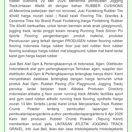
rubber cushions 29 Mei 2026 Menerima pembuatan Jogging
Track,lintasan Atletik dll dengan bahan RUBBER CUSHIONS
dll.Menerima pekerjaan dari nol renovasi, Jual Footstrong Rubber Tile
40x40 harga murah ralali | Ralali ralali Flooring Tile, Granites &
Ceramics Tiles No Brand Pusat Footstrong,Harga Footstrong Rubber
Tile 40x40 berkualitas. untuk taman bermain anak anak (playground),
jogging track, lantai pinggir kolam renang Running Track Silicon PU
Sports Flooring pengembangan produk material, produksi
Penelusuran yang terkait dengan PRODUSEN rubber flooring rubber
flooring indonesia harga rubber floor jual beli rubber floor rubber
flooring surabaya harga rubber mat playground rubber mat karet lantai
karet gym harga karpet rubber
Jual Beli Alat Gym & Perlengkapannya di Indonesia, Agen, Distributor
indonetwork alat gym perlengkapannya Temukan agen, supplier dan
distributor Alat Gym & Perlengkapannya terlengkap hanya disini. Kami
menyediakan database terlengkap dengan harga termurah untuk
produk Alat Gym. Rubber Paving (For Playground, Jogging Track)
penutup lantai berjalan track Alibaba Produsen Directory
indonesian.alibaba g floor cover running track Athletic facilities sport
and gym used rubber althetic running track flooring, synthetic Harga
murah 13 Mm Sintetis Lantai Karet Untuk Menjalankan Track Rubber
Crumb Powder tentang pembuatan lapangan tenis
pembuatanlapangantenis author pembuatanlapangantenis 9 Apr 2026
Kami dari produsen Rubber Crumb Powder (Tepung Karet)
memberikan solusi yaitu LINTASAN ATLETIK JOGGING TRACK
GRAVEL. Info Jual Beli, Iklan dan Jasa Infokotajakarta infokotajakarta