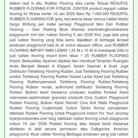
sistem cast in situ. Rubber Flooring atau Lantai Terjual REGUPOL
RUBBER FLOORING FOR FITNESS CENTER product regupol rubber
flooring for fitness center 10 Jan 2026 Baru Rp 1.000.000 REGUPOL
RUBBER FLOORING FOR grey, red (warna dasar semua rubber black)
harga dihitung per meter persegi Playground Mini Dan Rubber
Flooring – Over Flowing Book Shelves overflowingbookshelves
playground mini dan rubber flooring 5 Jan 2026 Kini, juga ada yang
jual rubber flooring yang bisa kamu dapatkan di berbagai tempat
produsen playground baik itu di online ataupun offline. Jual RUBBER
FLOORING IMPORT 6MM LEBAR 1,25 M x 10 M di bukalapak 2dtu1v
jual rubber flooring import 6mm lebar 1 25 RUBBER FLOORING
Import, Berkualitas, Nyaman dipakai dan membuat Tampilan Ruangan
Anda Menjadi Mewah & Elegant. Selain Nyaman & Kuat, Juga
Distributor Trelleborg Flooring Rubber, Jual Trelleborg Flooring Rubber
onebiz Trelleborg Flooring Rubber Karpet Lantai Karet jual Trelleborg
Flooring Rubber,pemasok Trelleborg Flooring Rubber,Trelleborg
Flooring Rubber murah, authorized distributor Trelleborg Flooring
Rubber. Butiran karet berwarna produsen kualitas Perekat Karet
indonesian.epdmrubber granules products Cina Custom Playground
Rubber Flooring, Butiran Karet Ramah Cina Anti Statis Playground
Rubber Flooring Customized Colors Tahan Korosi perusahaan
Istalisasi Rubber Flooring Untuk Playground Indoor For Your Journey
foyerjeunecordee.over blog istalisasi rubber flooring untuk playground
indoor 19 Jan 2026 Rubber flooring atau karpet karet biasanya
diletakan di latai secara permanen atau Categories: #mainan
playground, #jual rubber flooring Berbagai produsen yang jual rubber