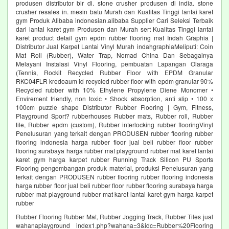
produsen distributor bir di. stone crusher produsen di india. stone
crusher resales in. mesin batu Murah dan Kualitas Tinggi lantai karet
gym Produk Alibaba indonesian.alibaba Supplier Cari Seleksi Terbaik
dari lantai karet gym Produsen dan Murah sert Kualitas Tinggi lantai
karet product detail gym epdm rubber flooring mat Indah Graphia |
Distributor Jual Karpet Lantai Vinyl Murah indahgraphiaMeliputi: Coin
Mat Roll (Rubber), Water Trap, Nomad China Dan Sebagainya
Melayani Instalasi Vinyl Flooring, pembuatan Lapangan Olaraga
(Tennis, Rockit Recycled Rubber Floor with EPDM Granular
RKC04FLR kredoaum id recycled rubber floor with epdm granular 90%
Recycled rubber with 10% Ethylene Propylene Diene Monomer •
Envirement friendly, non toxic • Shock absorption, anti slip • 100 x
100cm puzzle shape Distributor Rubber Flooring | Gym, Fitness,
Playground Sport? rubberhouses Rubber mats, Rubber roll, Rubber
tile, Rubber epdm (custom), Rubber interlocking rubber flooringVinyl
Penelusuran yang terkait dengan PRODUSEN rubber flooring rubber
flooring indonesia harga rubber floor jual beli rubber floor rubber
flooring surabaya harga rubber mat playground rubber mat karet lantai
karet gym harga karpet rubber Running Track Silicon PU Sports
Flooring pengembangan produk material, produksi Penelusuran yang
terkait dengan PRODUSEN rubber flooring rubber flooring indonesia
harga rubber floor jual beli rubber floor rubber flooring surabaya harga
rubber mat playground rubber mat karet lantai karet gym harga karpet
rubber
Rubber Flooring Rubber Mat, Rubber Jogging Track, Rubber Tiles jual
wahanaplayground index1.php?wahana=3&idc=Rubber%20Flooring