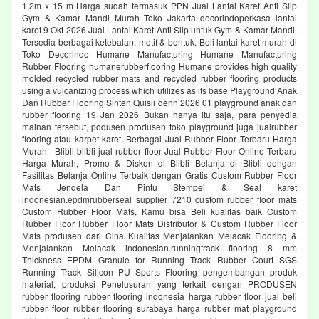
1,2m x 15 m Harga sudah termasuk PPN Jual Lantai Karet Anti Slip
Gym & Kamar Mandi Murah Toko Jakarta decorindoperkasa lantai
karet 9 Okt 2026 Jual Lantai Karet Anti Slip untuk Gym & Kamar Mandi.
Tersedia berbagai ketebalan, motif & bentuk. Beli lantai karet murah di
Toko Decorindo Humane Manufacturing Humane Manufacturing
Rubber Flooring humanerubberflooring Humane provides high quality
molded recycled rubber mats and recycled rubber flooring products
using a vulcanizing process which utilizes as its base Playground Anak
Dan Rubber Flooring Sinten Quisii qenn 2026 01 playground anak dan
rubber flooring 19 Jan 2026 Bukan hanya itu saja, para penyedia
mainan tersebut, podusen produsen toko playground juga jualrubber
flooring atau karpet karet. Berbagai Jual Rubber Floor Terbaru Harga
Murah | Blibli blibli jual rubber floor Jual Rubber Floor Online Terbaru
Harga Murah, Promo & Diskon di Blibli Belanja di Blibli dengan
Fasilitas Belanja Online Terbaik dengan Gratis Custom Rubber Floor
Mats Jendela Dan Pintu Stempel & Seal karet
indonesian.epdmrubberseal supplier 7210 custom rubber floor mats
Custom Rubber Floor Mats, Kamu bisa Beli kualitas baik Custom
Rubber Floor Rubber Floor Mats Distributor & Custom Rubber Floor
Mats produsen dari Cina Kualitas Menjalankan Melacak Flooring &
Menjalankan Melacak indonesian.runningtrack flooring 8 mm
Thickness EPDM Granule for Running Track Rubber Court SGS
Running Track Silicon PU Sports Flooring pengembangan produk
material, produksi Penelusuran yang terkait dengan PRODUSEN
rubber flooring rubber flooring indonesia harga rubber floor jual beli
rubber floor rubber flooring surabaya harga rubber mat playground