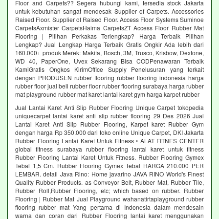
Floor and Carpets?? Segera hubungi kami, tersedia stock Jakarta
untuk kebutuhan sangat mendesak Supplier of Carpets. Accessories
Raised Floor. Supplier of Raised Floor. Access Floor Systems Suminoe
CarpetsAxmister CarpetsHaima CarpetsZT Access Floor Rubber Mat
Flooring | Pilihan Perkakas Terlengkap? Harga Terbaik Pilihan
Lengkap? Jual Lengkap Harga Terbaik Gratis Ongkir Ada lebih dari
160.000+ produk Merek: Makita, Bosch, 3M, Trusco, Krisbow, Dextone,
WD 40, PaperOne, Uvex Sekarang Bisa CODPenawaran Terbaik
KamiGratis Ongkos KirimOffice Supply Penelusuran yang terkait
dengan PRODUSEN rubber flooring rubber flooring indonesia harga
rubber floor jual beli rubber floor rubber flooring surabaya harga rubber
mat playground rubber mat karet lantai karet gym harga karpet rubber
Jual Lantai Karet Anti Slip Rubber Flooring Unique Carpet tokopedia
uniquecarpet lantai karet anti slip rubber flooring 29 Des 2026 Jual
Lantai Karet Anti Slip Rubber Flooring, Karpet karet Rubber Gym
dengan harga Rp 350.000 dari toko online Unique Carpet, DKI Jakarta
Rubber Flooring Lantai Karet Untuk Fitness • ALAT FITNES CENTER
global fitness surabaya rubber flooring lantai karet untuk fitness
Rubber Flooring Lantai Karet Untuk Fitness. Rubber Flooring Gymex
Tebal 1,5 Cm. Rubber Flooring Gymex Tebal HARGA 210.000 PER
LEMBAR. detail Java Rino: Home javarino JAVA RINO World's Finest
Quality Rubber Products. as Conveyor Belt, Rubber Mat, Rubber Tile,
Rubber Roll,Rubber Flooring, etc; which based on rubber. Rubber
Flooring | Rubber Mat Jual Playground wahanatirtaplayground rubber
flooring rubber mat Yang pertama di Indonesia dalam mendesain
warna dan coran dari Rubber Flooring lantai karet menggunakan