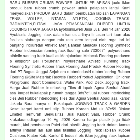
BARU RUBBER CRUMB POWDER UNTUK PELAPISAN jualo iklan
produk baru rubber crumb powder untuk pelapisan lantai Kami
menyediakan PRODUK BARU dalam pembuatan lapisan LAPANGAN
TENIS, VOLLEY, LINTASAN ATLETIK, JOGGING TRACK,
BADMINTON,FUTSAL. JASA PEMASANGAN RUBBER UNTUK
JOGGING TRACK JAKARTA ayobisnis.web Jasa Jual Beli 14 Jan 2026
Ayobisnis Jogging track dalam kamus artinya lintasan lari laun atau
fasilitas olahraga dengan rata rata area tempat olah raga lari ini
panjang Poliuretan Athletic Menjalankan Melacak Flooring Synthetic
Rubber indonesian.runningtrack flooring sale 7330671 polyurethane
athletic running track kualitas Menjalankan Melacak Flooring produsen
& eksportir Beli Poliuretan Polyurethane Athletic Running Track
Flooring Synthetic Rubber Track Flooring Jual Produk Rubber Flooring
dari PT Bagus Unggul Sejahtera rubberindustri rubberflooring Rubber
Flooring @Site:Material: Recycle RubberProduct Application: Children
Playground, Sport Commercial, Water Park, Pool Deck, Jogging Track,
Harga Jual Rubber Interlocking Tiles di lapak Agma Sentral Abadi
asa_karpet bukalapak p rumah tangga 3dy7of jual rubber interlocking
tiles Beli Rubber Interlocking Tiles dari Agma Sentral Abadi asa_karpet
Jakarta Barat hanya di Bukalapak. JOGGING TRACK & GARDEN
Keset karpet karet anti slip Rubber Korean Mat uk 87x59 Diskon
Limited Termurah Berkualitas. Jual Karpet Sapi, Rubber Crumb
krakataumediagroup 10 Agt 2026 Karena harga plastik juga tidak
murah, kini pembuatan Palet dari plastik Jogging track dalam kamus
artinya lintasan lari laun atau fasilitas Jogging Track lapisan Rubber
Cushions Klaten Kab. Kantor & Industri olx iklan jogging track lapisan