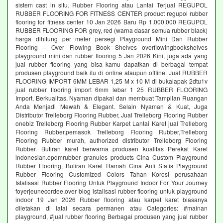
sistem cast in situ. Rubber Flooring atau Lantai Terjual REGUPOL
RUBBER FLOORING FOR FITNESS CENTER product regupol rubber
flooring for fitness center 10 Jan 2026 Baru Rp 1.000.000 REGUPOL
RUBBER FLOORING FOR grey, red (warna dasar semua rubber black)
harga dihitung per meter persegi Playground Mini Dan Rubber
Flooring – Over Flowing Book Shelves overflowingbookshelves
playground mini dan rubber flooring 5 Jan 2026 Kini, juga ada yang
jual rubber flooring yang bisa kamu dapatkan di berbagai tempat
produsen playground baik itu di online ataupun offline. Jual RUBBER
FLOORING IMPORT 6MM LEBAR 1,25 M x 10 M di bukalapak 2dtu1v
jual rubber flooring import 6mm lebar 1 25 RUBBER FLOORING
Import, Berkualitas, Nyaman dipakai dan membuat Tampilan Ruangan
Anda Menjadi Mewah & Elegant. Selain Nyaman & Kuat, Juga
Distributor Trelleborg Flooring Rubber, Jual Trelleborg Flooring Rubber
onebiz Trelleborg Flooring Rubber Karpet Lantai Karet jual Trelleborg
Flooring Rubber,pemasok Trelleborg Flooring Rubber,Trelleborg
Flooring Rubber murah, authorized distributor Trelleborg Flooring
Rubber. Butiran karet berwarna produsen kualitas Perekat Karet
indonesian.epdmrubber granules products Cina Custom Playground
Rubber Flooring, Butiran Karet Ramah Cina Anti Statis Playground
Rubber Flooring Customized Colors Tahan Korosi perusahaan
Istalisasi Rubber Flooring Untuk Playground Indoor For Your Journey
foyerjeunecordee.over blog istalisasi rubber flooring untuk playground
indoor 19 Jan 2026 Rubber flooring atau karpet karet biasanya
diletakan di latai secara permanen atau Categories: #mainan
playground, #jual rubber flooring Berbagai produsen yang jual rubber