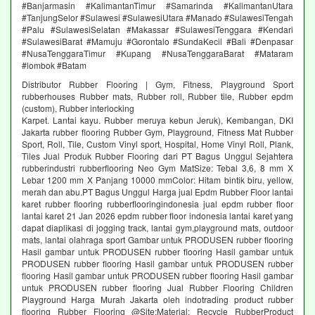
#Banjarmasin #KalimantanTimur #Samarinda #KalimantanUtara
#TanjungSelor #Sulawesi #SulawesiUtara #Manado #SulawesiTengah
#Palu #SulawesiSelatan #Makassar #SulawesiTenggara #Kendari
#SulawesiBarat #Mamuju #Gorontalo #SundaKecil #Bali #Denpasar
#NusaTenggaraTimur #Kupang #NusaTenggaraBarat #Mataram
#lombok #Batam
Distributor Rubber Flooring | Gym, Fitness, Playground Sport
rubberhouses Rubber mats, Rubber roll, Rubber tile, Rubber epdm
(custom), Rubber interlocking
Karpet. Lantai kayu. Rubber meruya kebun Jeruk), Kembangan, DKI
Jakarta rubber flooring Rubber Gym, Playground, Fitness Mat Rubber
Sport, Roll, Tile, Custom Vinyl sport, Hospital, Home Vinyl Roll, Plank,
Tiles Jual Produk Rubber Flooring dari PT Bagus Unggul Sejahtera
rubberindustri rubberflooring Neo Gym MatSize: Tebal 3,6, 8 mm X
Lebar 1200 mm X Panjang 10000 mmColor: Hitam bintik biru, yellow,
merah dan abu.PT Bagus Unggul Harga jual Epdm Rubber Floor lantai
karet rubber flooring rubberflooringindonesia jual epdm rubber floor
lantai karet 21 Jan 2026 epdm rubber floor indonesia lantai karet yang
dapat diaplikasi di jogging track, lantai gym,playground mats, outdoor
mats, lantai olahraga sport Gambar untuk PRODUSEN rubber flooring
Hasil gambar untuk PRODUSEN rubber flooring Hasil gambar untuk
PRODUSEN rubber flooring Hasil gambar untuk PRODUSEN rubber
flooring Hasil gambar untuk PRODUSEN rubber flooring Hasil gambar
untuk PRODUSEN rubber flooring Jual Rubber Flooring Children
Playground Harga Murah Jakarta oleh indotrading product rubber
flooring Rubber Flooring @Site:Material: Recycle RubberProduct