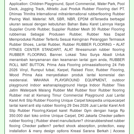
Application: Children Playground, Sport Commercial, Water Park, Pool
Deck, Jogging Track, Athletic Jual Produk Rubber Flooring dari PT.
Dhimas Trimitra International mitrainternational rubberflooring Rubber
Paving Wall. Material: NR, SBR, NBR, EPDM dllTersedia berbagai
ukuran sesuai dengan kebutuhan Bahan Baku Karet Lainnya Harga
Supplier Crumb Rubber, Supplier Rubber Mesh 30 Rubber Flooring
rubbernas Sebagai Produsen Rubber, Rubber Nas Dapat
Memproduksi Rubber Tertentu Sesuai Keinginan Pelanggan Termasuk
Rubber Shoes, Lantai Rubber, Rubber RUBBER FLOORING • ALAT
FITNES CENTER STANDART, ALAT fitnessmurah rubber flooring
RUBBER FLOORING. Banner. Lokasi Toko Surya Abadi Untuk
menambah kenyamanan dan keamanan lantai gym anda, RUBBER
ROLL MAT BUTTON. Prima Asia Flooring primaasiaflooring 24 Feb
2026 Vinyl, Rumput futsal, Karpet, Raised Floor, Rubber Flooring,
Wood Prima Asia menyediakan produk lantai komersial dan
residensial. WAHANA PLAYGROUND EQUIPMENT, outdoor
playground indoor wahanaplayground Harga Indoor Rubber Tiles
Jatim Waterpark Malang Rubber Mat Rubber floor Rubber flooring
Rubber mat at Kemang Timur Commercial Playground Jual Lantai
Karet Anti Slip Rubber Flooring Unique Carpet tokopedia uniquecarpet
lantai karet anti slip rubber flooring 29 Des 2026 Jual Lantai Karet Anti
Slip Rubber Flooring,Karpet karet Rubber Gym dengan harga Rp
350.000 dari toko online Unique Carpet, DKI Jakarta Checker pattem
rubber flooring | Rubber sheet manufacturer? chinarubbersheet rubber
flooing Checker pattem? perfect shock absorption, protection, easy
installation & many design options Kreasi Sarana Berkah | Access