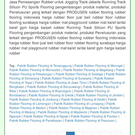
Jasa Pemasangan Rubber untuk Jogging Track Jakarta Running Track
Silicon PU Sports Flooring pengembangan produk material, produksi
Penelusuran yang terkait dengan PRODUSEN rubber flooring rubber
flooring indonesia harga rubber floor jual beli rubber floor rubber
flooring surabaya harga rubber mat playground rubber mat karet lantai
karet gym harga karpet rubber Running Track Silicon PU Sports
Flooring pengembangan produk material, produksi Penelusuran yang
terkait dengan PRODUSEN rubber flooring rubber flooring indonesia
harga rubber floor jual beli rubber floor rubber flooring surabaya harga
rubber mat playground rubber mat karet lantai karet gym harga karpet
rubber
Tag :
Pabrik Rubber Flooring di Temanggung
|
Pabrik Rubber Flooring di Wonogiri
|
Pabrik Rubber Flooring di Wonosobo
|
Pabrik Rubber Flooring di Magelang
|
Pabrik
Rubber Flooring di Pekalongan
|
Pabrik Rubber Flooring di Salatiga
|
Pabrik Rubber
Flooring di Semarang
|
Pabrik Rubber Flooring di Surakarta
|
Pabrik Rubber
Flooring di Tegal
|
Pabrik Rubber Flooring di Jawa Timur
|
Pabrik Rubber Flooring di
Bangkalan
|
Pabrik Rubber Flooring di Banyuwangi
|
Pabrik Rubber Flooring di
Blitar
|
Pabrik Rubber Flooring di Bojonegoro
|
Pabrik Rubber Flooring di
Bondowoso
|
Pabrik Rubber Flooring di Gresik
|
Pabrik Rubber Flooring di Jember
|
Pabrik Rubber Flooring di Jombang
|
Pabrik Rubber Flooring di Kediri
|
Pabrik
Rubber Flooring di Lamongan
|
Pabrik Rubber Flooring di Lumajang
|
Pabrik
Rubber Flooring di Madiun
|
Pabrik Rubber Flooring di Magetan
|
Pabrik Rubber
Flooring di Malang
|
Pabrik Rubber Flooring di Mojokerto
|
Pabrik Rubber Flooring di
Nganjuk
|
Pabrik Rubber Flooring di Ngawi
|
Pabrik Rubber Flooring di Pacitan
|
Pabrik Rubber Flooring di Pamekasan
|
Pabrik Rubber Flooring di Pasuruan
|