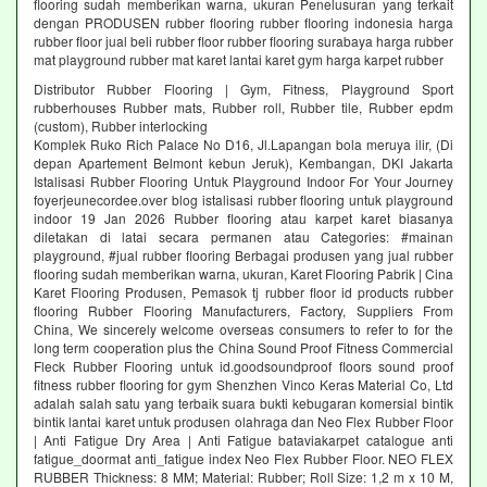
flooring sudah memberikan warna, ukuran Penelusuran yang terkait
dengan PRODUSEN rubber flooring rubber flooring indonesia harga
rubber floor jual beli rubber floor rubber flooring surabaya harga rubber
mat playground rubber mat karet lantai karet gym harga karpet rubber
Distributor Rubber Flooring | Gym, Fitness, Playground Sport
rubberhouses Rubber mats, Rubber roll, Rubber tile, Rubber epdm
(custom), Rubber interlocking
Komplek Ruko Rich Palace No D16, Jl.Lapangan bola meruya ilir, (Di
depan Apartement Belmont kebun Jeruk), Kembangan, DKI Jakarta
Istalisasi Rubber Flooring Untuk Playground Indoor For Your Journey
foyerjeunecordee.over blog istalisasi rubber flooring untuk playground
indoor 19 Jan 2026 Rubber flooring atau karpet karet biasanya
diletakan di latai secara permanen atau Categories: #mainan
playground, #jual rubber flooring Berbagai produsen yang jual rubber
flooring sudah memberikan warna, ukuran, Karet Flooring Pabrik | Cina
Karet Flooring Produsen, Pemasok tj rubber floor id products rubber
flooring Rubber Flooring Manufacturers, Factory, Suppliers From
China, We sincerely welcome overseas consumers to refer to for the
long term cooperation plus the China Sound Proof Fitness Commercial
Fleck Rubber Flooring untuk id.goodsoundproof floors sound proof
fitness rubber flooring for gym Shenzhen Vinco Keras Material Co, Ltd
adalah salah satu yang terbaik suara bukti kebugaran komersial bintik
bintik lantai karet untuk produsen olahraga dan Neo Flex Rubber Floor
| Anti Fatigue Dry Area | Anti Fatigue bataviakarpet catalogue anti
fatigue_doormat anti_fatigue index Neo Flex Rubber Floor. NEO FLEX
RUBBER Thickness: 8 MM; Material: Rubber; Roll Size: 1,2 m x 10 M,