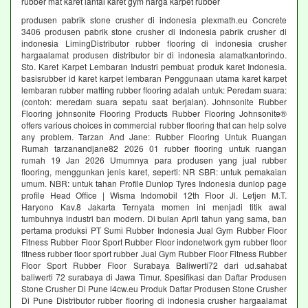
rubber mat karet lantai karet gym harga karpet rubber
produsen pabrik stone crusher di indonesia plexmath.eu Concrete
3406 produsen pabrik stone crusher di indonesia pabrik crusher di
indonesia LimingDistributor rubber flooring di indonesia crusher
hargaalamat produsen distributor bir di indonesia alamatkantorindo.
Sto. Karet Karpet Lembaran Industri pembuat produk karet Indonesia.
basisrubber id karet karpet lembaran Penggunaan utama karet karpet
lembaran rubber matting rubber flooring adalah untuk: Peredam suara:
(contoh: meredam suara sepatu saat berjalan). Johnsonite Rubber
Flooring johnsonite Flooring Products Rubber Flooring Johnsonite®
offers various choices in commercial rubber flooring that can help solve
any problem. Tarzan And Jane: Rubber Flooring Untuk Ruangan
Rumah tarzanandjane82 2026 01 rubber flooring untuk ruangan
rumah 19 Jan 2026 Umumnya para produsen yang jual rubber
flooring, menggunkan jenis karet, seperti: NR SBR: untuk pemakaian
umum. NBR: untuk tahan Profile Dunlop Tyres Indonesia dunlop page
profile Head Office | Wisma Indomobil 12th Floor Jl. Letjen M.T.
Haryono Kav.8 Jakarta Ternyata momen ini menjadi titik awal
tumbuhnya industri ban modern. Di bulan April tahun yang sama, ban
pertama produksi PT Sumi Rubber Indonesia Jual Gym Rubber Floor
Fitness Rubber Floor Sport Rubber Floor indonetwork gym rubber floor
fitness rubber floor sport rubber Jual Gym Rubber Floor Fitness Rubber
Floor Sport Rubber Floor Surabaya Baliwerti72 dari ud.sahabat
baliwerti 72 surabaya di Jawa Timur. Spesifikasi dan Daftar Produsen
Stone Crusher Di Pune l4cw.eu Produk Daftar Produsen Stone Crusher
Di Pune Distributor rubber flooring di indonesia crusher hargaalamat