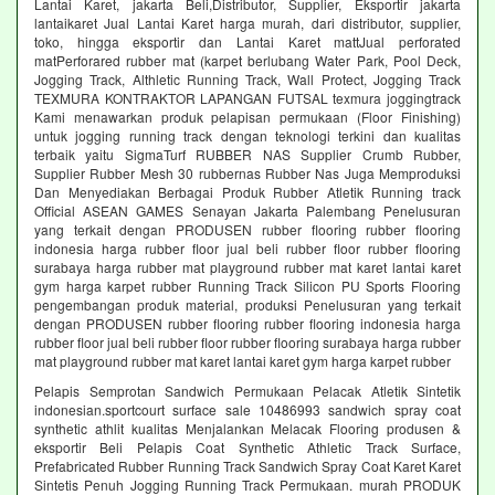
Lantai Karet, jakarta Beli,Distributor, Supplier, Eksportir jakarta
lantaikaret Jual Lantai Karet harga murah, dari distributor, supplier,
toko, hingga eksportir dan Lantai Karet mattJual perforated
matPerforared rubber mat (karpet berlubang Water Park, Pool Deck,
Jogging Track, Althletic Running Track, Wall Protect, Jogging Track
TEXMURA KONTRAKTOR LAPANGAN FUTSAL texmura joggingtrack
Kami menawarkan produk pelapisan permukaan (Floor Finishing)
untuk jogging running track dengan teknologi terkini dan kualitas
terbaik yaitu SigmaTurf RUBBER NAS Supplier Crumb Rubber,
Supplier Rubber Mesh 30 rubbernas Rubber Nas Juga Memproduksi
Dan Menyediakan Berbagai Produk Rubber Atletik Running track
Official ASEAN GAMES Senayan Jakarta Palembang Penelusuran
yang terkait dengan PRODUSEN rubber flooring rubber flooring
indonesia harga rubber floor jual beli rubber floor rubber flooring
surabaya harga rubber mat playground rubber mat karet lantai karet
gym harga karpet rubber Running Track Silicon PU Sports Flooring
pengembangan produk material, produksi Penelusuran yang terkait
dengan PRODUSEN rubber flooring rubber flooring indonesia harga
rubber floor jual beli rubber floor rubber flooring surabaya harga rubber
mat playground rubber mat karet lantai karet gym harga karpet rubber
Pelapis Semprotan Sandwich Permukaan Pelacak Atletik Sintetik
indonesian.sportcourt surface sale 10486993 sandwich spray coat
synthetic athlit kualitas Menjalankan Melacak Flooring produsen &
eksportir Beli Pelapis Coat Synthetic Athletic Track Surface,
Prefabricated Rubber Running Track Sandwich Spray Coat Karet Karet
Sintetis Penuh Jogging Running Track Permukaan. murah PRODUK