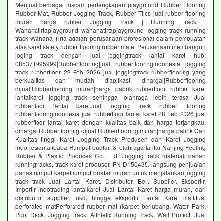
Menjual berbagai macam perlengkapan playground Rubber Flooring
Rubber Mat, Rubber Jogging Track, Rubber Tiles jual rubber flooring
murah harga rubber Jogging Track | Running Track |
Wahanatirtaplayground wahanatirtaplayground jogging track running
track Wahana Tirta adalah perusahaan profesional dalam pembuatan
alas karet safety rubber flooring rubber mate. Perusahaan membangun
joging track dengan jual joggingtrack lantai karet hub:
085371995999|Rubberflooring|jual rubberflooringindonesia jogging
track rubberfloor 23 Feb 2026 jual joggingtrack rubberflooring yang
berkualitas dan mudah diaplikasi. dihargai|Rubberflooring
dijual|Rubberflooring murah|harga pabrik rubberfloor rubber karet
lantaikaret jogging track sehingga olahraga lebih terasa Jual
rubberfloor lantai karetJual jogging track rubber flooring
rubberflooringindonesia jual rubberfloor lantai karet 28 Feb 2026 jual
rubberfloor lantai karet dengan kualitas baik dan harga terjangkau,
dihargai|Rubberflooring dijual|Rubberflooring murah|harga pabrik Cari
Kualitas tinggi Karet Jogging Track Produsen dan Karet Jogging
indonesian.alibaba Rumput buatan & olahraga lantai Nanjing Feeling
Rubber & Plastic Produces Co., Ltd. Jogging track material, bahan
runningtracks, track karet produsen FN D150435. langsung penjualan
panas rumput karpet rumput buatan murah untuk menjalankan jogging
track track Jual Lantai Karet, Distributor, Beli, Supplier, Eksportir,
Importir indotrading lantaikaret Jual Lantai Karet harga murah, dari
distributor, supplier, toko, hingga eksportir Lantai Karet mattJual
perforated matPerforared rubber mat (karpet berlubang. Water Park,
Pool Deck, Jogging Track, Althletic Running Track, Wall Protect, Jual