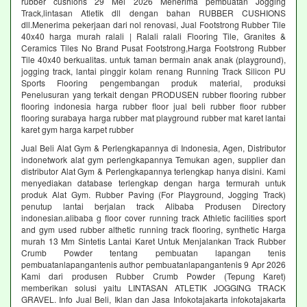
rubber cushions 29 Mei 2026 Menerima pembuatan Jogging
Track,lintasan Atletik dll dengan bahan RUBBER CUSHIONS
dll.Menerima pekerjaan dari nol renovasi, Jual Footstrong Rubber Tile
40x40 harga murah ralali | Ralali ralali Flooring Tile, Granites &
Ceramics Tiles No Brand Pusat Footstrong,Harga Footstrong Rubber
Tile 40x40 berkualitas. untuk taman bermain anak anak (playground),
jogging track, lantai pinggir kolam renang Running Track Silicon PU
Sports Flooring pengembangan produk material, produksi
Penelusuran yang terkait dengan PRODUSEN rubber flooring rubber
flooring indonesia harga rubber floor jual beli rubber floor rubber
flooring surabaya harga rubber mat playground rubber mat karet lantai
karet gym harga karpet rubber
Jual Beli Alat Gym & Perlengkapannya di Indonesia, Agen, Distributor
indonetwork alat gym perlengkapannya Temukan agen, supplier dan
distributor Alat Gym & Perlengkapannya terlengkap hanya disini. Kami
menyediakan database terlengkap dengan harga termurah untuk
produk Alat Gym. Rubber Paving (For Playground, Jogging Track)
penutup lantai berjalan track Alibaba Produsen Directory
indonesian.alibaba g floor cover running track Athletic facilities sport
and gym used rubber althetic running track flooring, synthetic Harga
murah 13 Mm Sintetis Lantai Karet Untuk Menjalankan Track Rubber
Crumb Powder tentang pembuatan lapangan tenis
pembuatanlapangantenis author pembuatanlapangantenis 9 Apr 2026
Kami dari produsen Rubber Crumb Powder (Tepung Karet)
memberikan solusi yaitu LINTASAN ATLETIK JOGGING TRACK
GRAVEL. Info Jual Beli, Iklan dan Jasa Infokotajakarta infokotajakarta