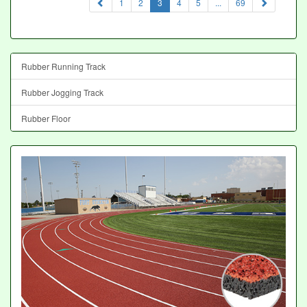
(current)
1
2
3
4
5
...
69
Rubber Running Track
Rubber Jogging Track
Rubber Floor