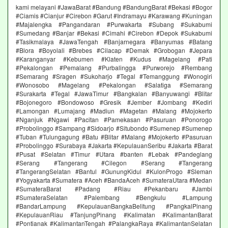
kami melayani #JawaBarat #Bandung #BandungBarat #Bekasi #Bogor
#Ciamis #Cianjur #Cirebon #Garut #Indramayu #Karawang #Kuningan
#Majalengka #Pangandaran #Purwakarta #Subang #Sukabumi
#Sumedang #Banjar #Bekasi #Cimahi #Cirebon #Depok #Sukabumi
#Tasikmalaya #JawaTengah #Banjarnegara #Banyumas #Batang
#Blora #Boyolali #Brebes #Cilacap #Demak #Grobogan #Jepara
#Karanganyar #Kebumen #Klaten #Kudus #Magelang #Pati
#Pekalongan #Pemalang #Purbalingga #Purworejo #Rembang
#Semarang #Sragen #Sukoharjo #Tegal #Temanggung #Wonogiri
#Wonosobo #Magelang #Pekalongan #Salatiga #Semarang
#Surakarta #Tegal #JawaTimur #Bangkalan #Banyuwangi #Blitar
#Bojonegoro #Bondowoso #Gresik #Jember #Jombang #Kediri
#Lamongan #Lumajang #Madiun #Magetan #Malang #Mojokerto
#Nganjuk #Ngawi #Pacitan #Pamekasan #Pasuruan #Ponorogo
#Probolinggo #Sampang #Sidoarjo #Situbondo #Sumenep #Sumenep
#Tuban #Tulungagung #Batu #Blitar #Malang #Mojokerto #Pasuruan
#Probolinggo #Surabaya #Jakarta #KepulauanSeribu #Jakarta #Barat
#Pusat #Selatan #Timur #Utara #banten #Lebak #Pandeglang
#Serang #Tangerang #Cilegon #Serang #Tangerang
#TangerangSelatan #Bantul #GunungKidul #KulonProgo #Sleman
#Yogyakarta #Sumatera #Aceh #BandaAceh #SumateraUtara #Medan
#SumateraBarat #Padang #Riau #Pekanbaru #Jambi
#SumateraSelatan #Palembang #Bengkulu #Lampung
#BandarLampung #KepulauanBangkaBelitung #PangkalPinang
#KepulauanRiau #TanjungPinang #Kalimatan #KalimantanBarat
#Pontianak #KalimantanTengah #PalangkaRaya #KalimantanSelatan