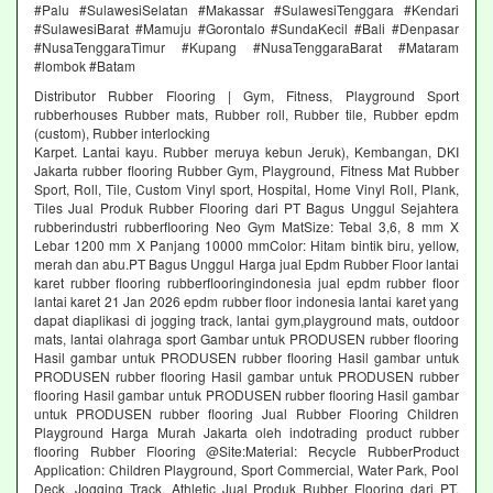
#Palu #SulawesiSelatan #Makassar #SulawesiTenggara #Kendari
#SulawesiBarat #Mamuju #Gorontalo #SundaKecil #Bali #Denpasar
#NusaTenggaraTimur #Kupang #NusaTenggaraBarat #Mataram
#lombok #Batam
Distributor Rubber Flooring | Gym, Fitness, Playground Sport
rubberhouses Rubber mats, Rubber roll, Rubber tile, Rubber epdm
(custom), Rubber interlocking
Karpet. Lantai kayu. Rubber meruya kebun Jeruk), Kembangan, DKI
Jakarta rubber flooring Rubber Gym, Playground, Fitness Mat Rubber
Sport, Roll, Tile, Custom Vinyl sport, Hospital, Home Vinyl Roll, Plank,
Tiles Jual Produk Rubber Flooring dari PT Bagus Unggul Sejahtera
rubberindustri rubberflooring Neo Gym MatSize: Tebal 3,6, 8 mm X
Lebar 1200 mm X Panjang 10000 mmColor: Hitam bintik biru, yellow,
merah dan abu.PT Bagus Unggul Harga jual Epdm Rubber Floor lantai
karet rubber flooring rubberflooringindonesia jual epdm rubber floor
lantai karet 21 Jan 2026 epdm rubber floor indonesia lantai karet yang
dapat diaplikasi di jogging track, lantai gym,playground mats, outdoor
mats, lantai olahraga sport Gambar untuk PRODUSEN rubber flooring
Hasil gambar untuk PRODUSEN rubber flooring Hasil gambar untuk
PRODUSEN rubber flooring Hasil gambar untuk PRODUSEN rubber
flooring Hasil gambar untuk PRODUSEN rubber flooring Hasil gambar
untuk PRODUSEN rubber flooring Jual Rubber Flooring Children
Playground Harga Murah Jakarta oleh indotrading product rubber
flooring Rubber Flooring @Site:Material: Recycle RubberProduct
Application: Children Playground, Sport Commercial, Water Park, Pool
Deck, Jogging Track, Athletic Jual Produk Rubber Flooring dari PT.