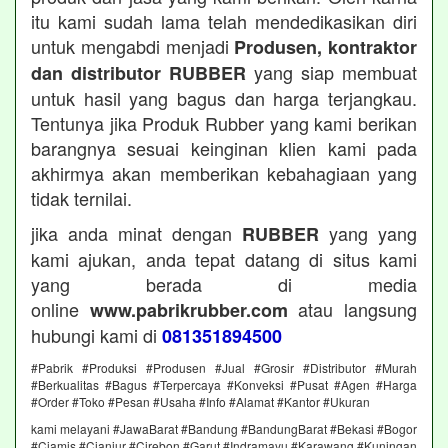
itu kami sudah lama telah mendedikasikan diri
untuk mengabdi menjadi
Produsen, kontraktor
yang siap membuat
dan distributor RUBBER
untuk hasil yang bagus dan harga terjangkau.
Tentunya jika Produk Rubber yang kami berikan
barangnya sesuai keinginan klien kami pada
akhirmya akan memberikan kebahagiaan yang
tidak ternilai.
jika anda minat dengan
yang yang
RUBBER
kami ajukan, anda tepat datang di situs kami
yang berada di media
online
atau langsung
www.pabrikrubber.com
hubungi kami di
081351894500
#Pabrik #Produksi #Produsen #Jual #Grosir #Distributor #Murah
#Berkualitas #Bagus #Terpercaya #Konveksi #Pusat #Agen #Harga
#Order #Toko #Pesan #Usaha #Info #Alamat #Kantor #Ukuran
kami melayani #JawaBarat #Bandung #BandungBarat #Bekasi #Bogor
#Ciamis #Cianjur #Cirebon #Garut #Indramayu #Karawang #Kuningan