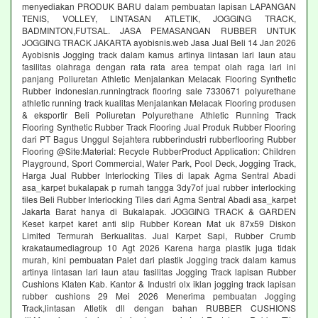
menyediakan PRODUK BARU dalam pembuatan lapisan LAPANGAN
TENIS, VOLLEY, LINTASAN ATLETIK, JOGGING TRACK,
BADMINTON,FUTSAL. JASA PEMASANGAN RUBBER UNTUK
JOGGING TRACK JAKARTA ayobisnis.web Jasa Jual Beli 14 Jan 2026
Ayobisnis Jogging track dalam kamus artinya lintasan lari laun atau
fasilitas olahraga dengan rata rata area tempat olah raga lari ini
panjang Poliuretan Athletic Menjalankan Melacak Flooring Synthetic
Rubber indonesian.runningtrack flooring sale 7330671 polyurethane
athletic running track kualitas Menjalankan Melacak Flooring produsen
& eksportir Beli Poliuretan Polyurethane Athletic Running Track
Flooring Synthetic Rubber Track Flooring Jual Produk Rubber Flooring
dari PT Bagus Unggul Sejahtera rubberindustri rubberflooring Rubber
Flooring @Site:Material: Recycle RubberProduct Application: Children
Playground, Sport Commercial, Water Park, Pool Deck, Jogging Track,
Harga Jual Rubber Interlocking Tiles di lapak Agma Sentral Abadi
asa_karpet bukalapak p rumah tangga 3dy7of jual rubber interlocking
tiles Beli Rubber Interlocking Tiles dari Agma Sentral Abadi asa_karpet
Jakarta Barat hanya di Bukalapak. JOGGING TRACK & GARDEN
Keset karpet karet anti slip Rubber Korean Mat uk 87x59 Diskon
Limited Termurah Berkualitas. Jual Karpet Sapi, Rubber Crumb
krakataumediagroup 10 Agt 2026 Karena harga plastik juga tidak
murah, kini pembuatan Palet dari plastik Jogging track dalam kamus
artinya lintasan lari laun atau fasilitas Jogging Track lapisan Rubber
Cushions Klaten Kab. Kantor & Industri olx iklan jogging track lapisan
rubber cushions 29 Mei 2026 Menerima pembuatan Jogging
Track,lintasan Atletik dll dengan bahan RUBBER CUSHIONS