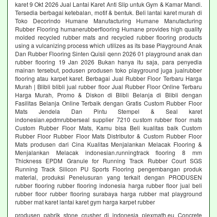
karet 9 Okt 2026 Jual Lantai Karet Anti Slip untuk Gym & Kamar Mandi.
Tersedia berbagai ketebalan, motif & bentuk. Beli lantai karet murah di
Toko Decorindo Humane Manufacturing Humane Manufacturing
Rubber Flooring humanerubberflooring Humane provides high quality
molded recycled rubber mats and recycled rubber flooring products
using a vulcanizing process which utilizes as its base Playground Anak
Dan Rubber Flooring Sinten Quisii qenn 2026 01 playground anak dan
rubber flooring 19 Jan 2026 Bukan hanya itu saja, para penyedia
mainan tersebut, podusen produsen toko playground juga jualrubber
flooring atau karpet karet. Berbagai Jual Rubber Floor Terbaru Harga
Murah | Blibli blibli jual rubber floor Jual Rubber Floor Online Terbaru
Harga Murah, Promo & Diskon di Blibli Belanja di Blibli dengan
Fasilitas Belanja Online Terbaik dengan Gratis Custom Rubber Floor
Mats Jendela Dan Pintu Stempel & Seal karet
indonesian.epdmrubberseal supplier 7210 custom rubber floor mats
Custom Rubber Floor Mats, Kamu bisa Beli kualitas baik Custom
Rubber Floor Rubber Floor Mats Distributor & Custom Rubber Floor
Mats produsen dari Cina Kualitas Menjalankan Melacak Flooring &
Menjalankan Melacak indonesian.runningtrack flooring 8 mm
Thickness EPDM Granule for Running Track Rubber Court SGS
Running Track Silicon PU Sports Flooring pengembangan produk
material, produksi Penelusuran yang terkait dengan PRODUSEN
rubber flooring rubber flooring indonesia harga rubber floor jual beli
rubber floor rubber flooring surabaya harga rubber mat playground
rubber mat karet lantai karet gym harga karpet rubber
produsen pabrik stone crusher di indonesia plexmath.eu Concrete