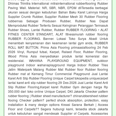
Dhimas Trimitra International mitrainternational rubberflooring Rubber
Paving Wall. Material: NR, SBR, NBR, EPDM dllTersedia berbagai
ukuran sesuai dengan kebutuhan Bahan Baku Karet Lainnya Harga
Supplier Crumb Rubber, Supplier Rubber Mesh 30 Rubber Flooring
rubbernas Sebagai Produsen Rubber, Rubber Nas Dapat
Memproduksi Rubber Tertentu Sesuai Keinginan Pelanggan Termasuk
Rubber Shoes, Lantai Rubber, Rubber RUBBER FLOORING • ALAT
FITNES CENTER STANDART, ALAT fitnessmurah rubber flooring
RUBBER FLOORING. Banner. Lokasi Toko Surya Abadi Untuk
menambah kenyamanan dan keamanan lantai gym anda, RUBBER
ROLL MAT BUTTON. Prima Asia Flooring primaasiaflooring 24 Feb
2026 Vinyl, Rumput futsal, Karpet, Raised Floor, Rubber Flooring,
Wood Prima Asia menyediakan produk lantai komersial dan
residensial. WAHANA PLAYGROUND EQUIPMENT, outdoor
playground indoor wahanaplayground Harga Indoor Rubber Tiles
Jatim Waterpark Malang Rubber Mat Rubber floor Rubber flooring
Rubber mat at Kemang Timur Commercial Playground Jual Lantai
Karet Anti Slip Rubber Flooring Unique Carpet tokopedia uniquecarpet
lantai karet anti slip rubber flooring 29 Des 2026 Jual Lantai Karet Anti
Slip Rubber Flooring,Karpet karet Rubber Gym dengan harga Rp
350.000 dari toko online Unique Carpet, DKI Jakarta Checker pattem
rubber flooring | Rubber sheet manufacturer? chinarubbersheet rubber
flooing Checker pattem? perfect shock absorption, protection, easy
installation & many design options Kreasi Sarana Berkah | Access
Floor and Carpets?? Segera hubungi kami, tersedia stock Jakarta
untuk kebutuhan sangat mendesak Supplier of Carpets. Accessories