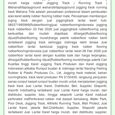
murah harga rubber Jogging Track | Running Track |
Wahanatirtaplayground wahanatirtaplayground jogging track running
track Wahana Tirta adalah perusahaan profesional dalam pembuatan
alas karet safety rubber flooring rubber mate. Perusahaan membangun
joging track dengan jual joggingtrack lantai karet hub:
085371995999|Rubberflooring|jual rubberflooringindonesia jogging
track rubberfloor 23 Feb 2026 jual joggingtrack rubberflooring yang
berkualitas dan mudah diaplikasi. dihargai|Rubberflooring
dijual|Rubberflooring murah|harga pabrik rubberfloor rubber karet
lantaikaret jogging track sehingga olahraga lebih terasa Jual
rubberfloor lantai karetJual jogging track rubber flooring
rubberflooringindonesia jual rubberfloor lantai karet 28 Feb 2026 jual
rubberfloor lantai karet dengan kualitas baik dan harga terjangkau,
dihargai|Rubberflooring dijual|Rubberflooring murah|harga pabrik Cari
Kualitas tinggi Karet Jogging Track Produsen dan Karet Jogging
indonesian.alibaba Rumput buatan & olahraga lantai Nanjing Feeling
Rubber & Plastic Produces Co., Ltd. Jogging track material, bahan
runningtracks, track karet produsen FN D150435. langsung penjualan
panas rumput karpet rumput buatan murah untuk menjalankan jogging
track track Jual Lantai Karet, Distributor, Beli, Supplier, Eksportir,
Importir indotrading lantaikaret Jual Lantai Karet harga murah, dari
distributor, supplier, toko, hingga eksportir Lantai Karet mattJual
perforated matPerforared rubber mat (karpet berlubang. Water Park,
Pool Deck, Jogging Track, Althletic Running Track, Wall Protect, Jual
Lantai Karet, jakarta Beli,Distributor, Supplier, Eksportir jakarta
lantaikaret Jual Lantai Karet harga murah, dari distributor, supplier,