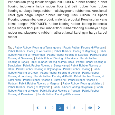
Penelusuran yang terkait dengan PRODUSEN rubber flooring rubber
flooring indonesia harga rubber floor jual beli rubber floor rubber
flooring surabaya harga rubber mat playground rubber mat karet lantai
karet gym harga karpet rubber Running Track Silicon PU Sports
Flooring pengembangan produk material, produksi Penelusuran yang
terkait dengan PRODUSEN rubber flooring rubber flooring indonesia
harga rubber floor jual beli rubber floor rubber flooring surabaya harga
rubber mat playground rubber mat karet lantai karet gym harga karpet
rubber
Tag :
Pabrik Rubber Flooring di Temanggung
|
Pabrik Rubber Flooring di Wonogiri
|
Pabrik Rubber Flooring di Wonosobo
|
Pabrik Rubber Flooring di Magelang
|
Pabrik
Rubber Flooring di Pekalongan
|
Pabrik Rubber Flooring di Salatiga
|
Pabrik Rubber
Flooring di Semarang
|
Pabrik Rubber Flooring di Surakarta
|
Pabrik Rubber
Flooring di Tegal
|
Pabrik Rubber Flooring di Jawa Timur
|
Pabrik Rubber Flooring di
Bangkalan
|
Pabrik Rubber Flooring di Banyuwangi
|
Pabrik Rubber Flooring di
Blitar
|
Pabrik Rubber Flooring di Bojonegoro
|
Pabrik Rubber Flooring
|
Pabrik
Rubber Flooring di Gresik
|
Pabrik Rubber Flooring di Jember
|
Pabrik Rubber
Flooring di Jombang
|
Pabrik Rubber Flooring di Kediri
|
Pabrik Rubber Flooring di
Lamongan
|
Pabrik Rubber Flooring di Lumajang
|
Pabrik Rubber Flooring di
Madiun
|
Pabrik Rubber Flooring di Magetan
|
Pabrik Rubber Flooring di Malang
|
Pabrik Rubber Flooring di Mojokerto
|
Pabrik Rubber Flooring di Nganjuk
|
Pabrik
Rubber Flooring di Ngawi
|
Pabrik Rubber Flooring di Pacitan
|
Pabrik Rubber
Flooring di Pamekasan
|
Pabrik Rubber Flooring di Pasuruan
|
(current)
1
2
3
4
5
...
69