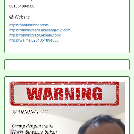
081351894500
Website
https://pabrikrubber.com/
https://runningtrack.akasahgroup.com/
https://runningtrack.akbam.com/
https://wa.me/6281351894500