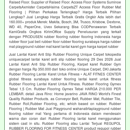
Raised Floor. Supplier of Raised Floor. Access Floor Systems Suminoe
CarpetsAxmister CarpetsHaima CarpetsZT Access Floor Rubber Mat
Flooring | Pilihan Perkakas Terlengkap? Harga Terbaik Pilihan
Lengkap? Jual Lengkap Harga Terbaik Gratis Ongkir Ada lebih dari
160.000+ produk Merek: Makita, Bosch, 3M, Trusco, Krisbow, Dextone,
WD 40, PaperOne, Uvex Sekarang Bisa CODPenawaran Terbaik
KamiGratis Ongkos KirimOffice Supply Penelusuran yang terkait
dengan PRODUSEN rubber flooring rubber flooring indonesia harga
rubber floor jual beli rubber floor rubber flooring surabaya harga rubber
mat playground rubber mat karet lantai karet gym harga karpet rubber
Jual Lantai Karet Anti Slip Rubber Flooring Unique Carpet tokopedia
uniquecarpet lantai karet anti slip rubber flooring 29 Des 2026 Jual
Lantai Karet Anti Slip Rubber Flooring, Karpet karet Rubber Gym
dengan harga Rp 350.000 dari toko online Unique Carpet, DKI Jakarta
Rubber Flooring Lantai Karet Untuk Fitness • ALAT FITNES CENTER
global fitness surabaya rubber flooring lantai karet untuk fitness
Rubber Flooring Lantai Karet Untuk Fitness. Rubber Flooring Gymex
Tebal 1,5 Cm. Rubber Flooring Gymex Tebal HARGA 210.000 PER
LEMBAR. detail Java Rino: Home javarino JAVA RINO World's Finest
Quality Rubber Products. as Conveyor Belt, Rubber Mat, Rubber Tile,
Rubber Roll,Rubber Flooring, etc; which based on rubber. Rubber
Flooring | Rubber Mat Jual Playground wahanatirtaplayground rubber
flooring rubber mat Yang pertama di Indonesia dalam mendesain
warna dan coran dari Rubber Flooring lantai karet menggunakan
sistem cast in situ. Rubber Flooring atau Lantai Terjual REGUPOL
RUBBER FLOORING FOR FITNESS CENTER product regupol rubber