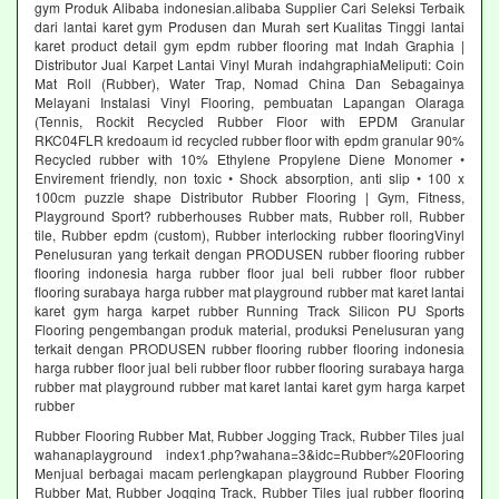
gym Produk Alibaba indonesian.alibaba Supplier Cari Seleksi Terbaik
dari lantai karet gym Produsen dan Murah sert Kualitas Tinggi lantai
karet product detail gym epdm rubber flooring mat Indah Graphia |
Distributor Jual Karpet Lantai Vinyl Murah indahgraphiaMeliputi: Coin
Mat Roll (Rubber), Water Trap, Nomad China Dan Sebagainya
Melayani Instalasi Vinyl Flooring, pembuatan Lapangan Olaraga
(Tennis, Rockit Recycled Rubber Floor with EPDM Granular
RKC04FLR kredoaum id recycled rubber floor with epdm granular 90%
Recycled rubber with 10% Ethylene Propylene Diene Monomer •
Envirement friendly, non toxic • Shock absorption, anti slip • 100 x
100cm puzzle shape Distributor Rubber Flooring | Gym, Fitness,
Playground Sport? rubberhouses Rubber mats, Rubber roll, Rubber
tile, Rubber epdm (custom), Rubber interlocking rubber flooringVinyl
Penelusuran yang terkait dengan PRODUSEN rubber flooring rubber
flooring indonesia harga rubber floor jual beli rubber floor rubber
flooring surabaya harga rubber mat playground rubber mat karet lantai
karet gym harga karpet rubber Running Track Silicon PU Sports
Flooring pengembangan produk material, produksi Penelusuran yang
terkait dengan PRODUSEN rubber flooring rubber flooring indonesia
harga rubber floor jual beli rubber floor rubber flooring surabaya harga
rubber mat playground rubber mat karet lantai karet gym harga karpet
rubber
Rubber Flooring Rubber Mat, Rubber Jogging Track, Rubber Tiles jual
wahanaplayground index1.php?wahana=3&idc=Rubber%20Flooring
Menjual berbagai macam perlengkapan playground Rubber Flooring
Rubber Mat, Rubber Jogging Track, Rubber Tiles jual rubber flooring