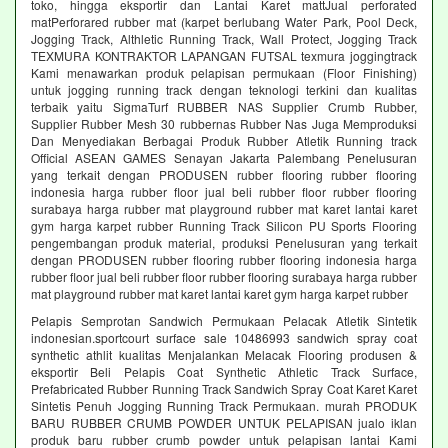
toko, hingga eksportir dan Lantai Karet mattJual perforated
matPerforared rubber mat (karpet berlubang Water Park, Pool Deck,
Jogging Track, Althletic Running Track, Wall Protect, Jogging Track
TEXMURA KONTRAKTOR LAPANGAN FUTSAL texmura joggingtrack
Kami menawarkan produk pelapisan permukaan (Floor Finishing)
untuk jogging running track dengan teknologi terkini dan kualitas
terbaik yaitu SigmaTurf RUBBER NAS Supplier Crumb Rubber,
Supplier Rubber Mesh 30 rubbernas Rubber Nas Juga Memproduksi
Dan Menyediakan Berbagai Produk Rubber Atletik Running track
Official ASEAN GAMES Senayan Jakarta Palembang Penelusuran
yang terkait dengan PRODUSEN rubber flooring rubber flooring
indonesia harga rubber floor jual beli rubber floor rubber flooring
surabaya harga rubber mat playground rubber mat karet lantai karet
gym harga karpet rubber Running Track Silicon PU Sports Flooring
pengembangan produk material, produksi Penelusuran yang terkait
dengan PRODUSEN rubber flooring rubber flooring indonesia harga
rubber floor jual beli rubber floor rubber flooring surabaya harga rubber
mat playground rubber mat karet lantai karet gym harga karpet rubber
Pelapis Semprotan Sandwich Permukaan Pelacak Atletik Sintetik
indonesian.sportcourt surface sale 10486993 sandwich spray coat
synthetic athlit kualitas Menjalankan Melacak Flooring produsen &
eksportir Beli Pelapis Coat Synthetic Athletic Track Surface,
Prefabricated Rubber Running Track Sandwich Spray Coat Karet Karet
Sintetis Penuh Jogging Running Track Permukaan. murah PRODUK
BARU RUBBER CRUMB POWDER UNTUK PELAPISAN jualo iklan
produk baru rubber crumb powder untuk pelapisan lantai Kami