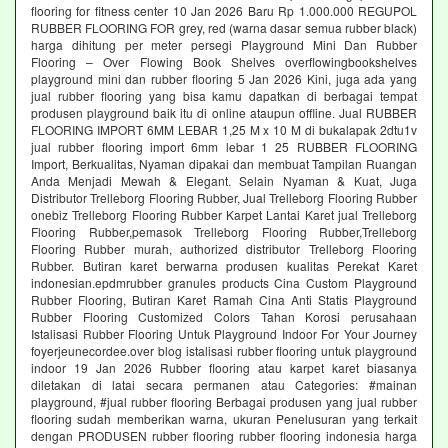
flooring for fitness center 10 Jan 2026 Baru Rp 1.000.000 REGUPOL
RUBBER FLOORING FOR grey, red (warna dasar semua rubber black)
harga dihitung per meter persegi Playground Mini Dan Rubber
Flooring – Over Flowing Book Shelves overflowingbookshelves
playground mini dan rubber flooring 5 Jan 2026 Kini, juga ada yang
jual rubber flooring yang bisa kamu dapatkan di berbagai tempat
produsen playground baik itu di online ataupun offline. Jual RUBBER
FLOORING IMPORT 6MM LEBAR 1,25 M x 10 M di bukalapak 2dtu1v
jual rubber flooring import 6mm lebar 1 25 RUBBER FLOORING
Import, Berkualitas, Nyaman dipakai dan membuat Tampilan Ruangan
Anda Menjadi Mewah & Elegant. Selain Nyaman & Kuat, Juga
Distributor Trelleborg Flooring Rubber, Jual Trelleborg Flooring Rubber
onebiz Trelleborg Flooring Rubber Karpet Lantai Karet jual Trelleborg
Flooring Rubber,pemasok Trelleborg Flooring Rubber,Trelleborg
Flooring Rubber murah, authorized distributor Trelleborg Flooring
Rubber. Butiran karet berwarna produsen kualitas Perekat Karet
indonesian.epdmrubber granules products Cina Custom Playground
Rubber Flooring, Butiran Karet Ramah Cina Anti Statis Playground
Rubber Flooring Customized Colors Tahan Korosi perusahaan
Istalisasi Rubber Flooring Untuk Playground Indoor For Your Journey
foyerjeunecordee.over blog istalisasi rubber flooring untuk playground
indoor 19 Jan 2026 Rubber flooring atau karpet karet biasanya
diletakan di latai secara permanen atau Categories: #mainan
playground, #jual rubber flooring Berbagai produsen yang jual rubber
flooring sudah memberikan warna, ukuran Penelusuran yang terkait
dengan PRODUSEN rubber flooring rubber flooring indonesia harga