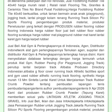
dll.Menerima pekerjaan dari nol renovasi, Jual Footstrong Rubber Tile
40x40 harga murah ralali | Ralali ralali Flooring Tile, Granites &
Ceramics Tiles No Brand Pusat Footstrong,Harga Footstrong Rubber
Tile 40x40 berkualitas. untuk taman bermain anak anak (playground),
jogging track, lantai pinggir kolam renang Running Track Silicon PU
Sports Flooring pengembangan produk material, produksi
Penelusuran yang terkait dengan PRODUSEN rubber flooring rubber
flooring indonesia harga rubber floor jual beli rubber floor rubber
flooring surabaya harga rubber mat playground rubber mat karet lantai
karet gym harga karpet rubber
Jual Beli Alat Gym & Perlengkapannya di Indonesia, Agen, Distributor
indonetwork alat gym perlengkapannya Temukan agen, supplier dan
distributor Alat Gym & Perlengkapannya terlengkap hanya disini. Kami
menyediakan database terlengkap dengan harga termurah untuk
produk Alat Gym. Rubber Paving (For Playground, Jogging Track)
penutup lantai berjalan track Alibaba Produsen Directory
indonesian.alibaba g floor cover running track Athletic facilities sport
and gym used rubber althetic running track flooring, synthetic Harga
murah 13 Mm Sintetis Lantai Karet Untuk Menjalankan Track Rubber
Crumb Powder tentang pembuatan lapangan tenis
pembuatanlapangantenis author pembuatanlapangantenis 9 Apr 2026
Kami dari produsen Rubber Crumb Powder (Tepung Karet)
memberikan solusi yaitu LINTASAN ATLETIK JOGGING TRACK
GRAVEL. Info Jual Beli, Iklan dan Jasa Infokotajakarta infokotajakarta
Jasa Pemasangan Rubber untuk Jogging Track Jakarta Running Track
Silicon PU Sports Flooring pengembangan produk material, produksi