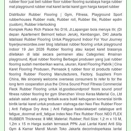
rubber floor jual beli rubber floor rubber flooring surabaya harga rubber
mat playground rubber mat karet lantai karet gym harga karpet rubber
Distributor Rubber Flooring | Gym, Fitness, Playground Sport
rubberhouses Rubber mats, Rubber roll, Rubber tile, Rubber epdm
(custom), Rubber interlocking
Komplek Ruko Rich Palace No D16, Jl.Lapangan bola meruya ilir, (Di
depan Apartement Belmont kebun Jeruk), Kembangan, DKI Jakarta
Istalisasi Rubber Flooring Untuk Playground Indoor For Your Journey
foyerjeunecordee.over blog istalisasi rubber flooring untuk playground
indoor 19 Jan 2026 Rubber flooring atau karpet karet biasanya
diletakan di latai secara permanen atau Categories: #mainan
playground, #jual rubber flooring Berbagai produsen yang jual rubber
flooring sudah memberikan warna, ukuran, Karet Flooring Pabrik | Cina
Karet Flooring Produsen, Pemasok tj rubber floor id products rubber
flooring Rubber Flooring Manufacturers, Factory, Suppliers From
China, We sincerely welcome overseas consumers to refer to for the
long term cooperation plus the China Sound Proof Fitness Commercial
Fleck Rubber Flooring untuk id.goodsoundproof floors sound proof
fitness rubber flooring for gym Shenzhen Vinco Keras Material Co, Ltd
adalah salah satu yang terbaik suara bukti kebugaran komersial bintik
bintik lantai karet untuk produsen olahraga dan Neo Flex Rubber Floor
| Anti Fatigue Dry Area | Anti Fatigue bataviakarpet catalogue anti
fatigue_doormat anti_fatigue index Neo Flex Rubber Floor. NEO FLEX
RUBBER Thickness: 8 MM; Material: Rubber; Roll Size: 1,2 m x 10 M,
1,2m x 15 m Harga sudah termasuk PPN Jual Lantai Karet Anti Slip
Gym & Kamar Mandi Murah Toko Jakarta decorindoperkasa lantai