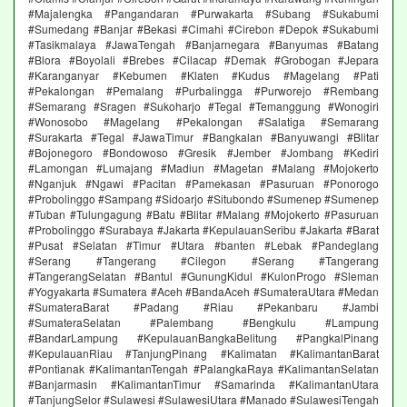
#Majalengka #Pangandaran #Purwakarta #Subang #Sukabumi
#Sumedang #Banjar #Bekasi #Cimahi #Cirebon #Depok #Sukabumi
#Tasikmalaya #JawaTengah #Banjarnegara #Banyumas #Batang
#Blora #Boyolali #Brebes #Cilacap #Demak #Grobogan #Jepara
#Karanganyar #Kebumen #Klaten #Kudus #Magelang #Pati
#Pekalongan #Pemalang #Purbalingga #Purworejo #Rembang
#Semarang #Sragen #Sukoharjo #Tegal #Temanggung #Wonogiri
#Wonosobo #Magelang #Pekalongan #Salatiga #Semarang
#Surakarta #Tegal #JawaTimur #Bangkalan #Banyuwangi #Blitar
#Bojonegoro #Bondowoso #Gresik #Jember #Jombang #Kediri
#Lamongan #Lumajang #Madiun #Magetan #Malang #Mojokerto
#Nganjuk #Ngawi #Pacitan #Pamekasan #Pasuruan #Ponorogo
#Probolinggo #Sampang #Sidoarjo #Situbondo #Sumenep #Sumenep
#Tuban #Tulungagung #Batu #Blitar #Malang #Mojokerto #Pasuruan
#Probolinggo #Surabaya #Jakarta #KepulauanSeribu #Jakarta #Barat
#Pusat #Selatan #Timur #Utara #banten #Lebak #Pandeglang
#Serang #Tangerang #Cilegon #Serang #Tangerang
#TangerangSelatan #Bantul #GunungKidul #KulonProgo #Sleman
#Yogyakarta #Sumatera #Aceh #BandaAceh #SumateraUtara #Medan
#SumateraBarat #Padang #Riau #Pekanbaru #Jambi
#SumateraSelatan #Palembang #Bengkulu #Lampung
#BandarLampung #KepulauanBangkaBelitung #PangkalPinang
#KepulauanRiau #TanjungPinang #Kalimatan #KalimantanBarat
#Pontianak #KalimantanTengah #PalangkaRaya #KalimantanSelatan
#Banjarmasin #KalimantanTimur #Samarinda #KalimantanUtara
#TanjungSelor #Sulawesi #SulawesiUtara #Manado #SulawesiTengah