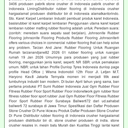
3406 produsen pabrik stone crusher di indonesia pabrik crusher di
indonesia LimingDistributor rubber flooring di indonesia crusher
hargaalamat produsen distributor bir di indonesia alamatkantorindo.
Sto. Karet Karpet Lembaran Industri pembuat produk karet Indonesia.
basisrubber id karet karpet lembaran Penggunaan utama karet karpet
lembaran rubber matting rubber flooring adalah untuk: Peredam suara:
(contoh: meredam suara sepatu saat berjalan). Johnsonite Rubber
Flooring johnsonite Flooring Products Rubber Flooring Johnsonite®
offers various choices in commercial rubber flooring that can help solve
any problem. Tarzan And Jane: Rubber Flooring Untuk Ruangan
Rumah tarzanandjane82 2026 01 rubber flooring untuk ruangan
rumah 19 Jan 2026 Umumnya para produsen yang jual rubber
flooring, menggunkan jenis karet, seperti: NR SBR: untuk pemakaian
umum. NBR: untuk tahan Profile Dunlop Tyres Indonesia dunlop page
profile Head Office | Wisma Indomobil 12th Floor Jl. Letjen M.T.
Haryono Kav.8 Jakarta Ternyata momen ini menjadi titik awal
tumbuhnya industri ban modern. Di bulan April tahun yang sama, ban
pertama produksi PT Sumi Rubber Indonesia Jual Gym Rubber Floor
Fitness Rubber Floor Sport Rubber Floor indonetwork gym rubber floor
fitness rubber floor sport rubber Jual Gym Rubber Floor Fitness Rubber
Floor Sport Rubber Floor Surabaya Baliwerti72 dari ud.sahabat
baliwerti 72 surabaya di Jawa Timur. Spesifikasi dan Daftar Produsen
Stone Crusher Di Pune l4cw.eu Produk Daftar Produsen Stone Crusher
Di Pune Distributor rubber flooring di indonesia crusher hargaalamat
produsen distributor bir di. stone crusher produsen di india. stone
crusher resales in. mesin batu Murah dan Kualitas Tinggi lantai karet