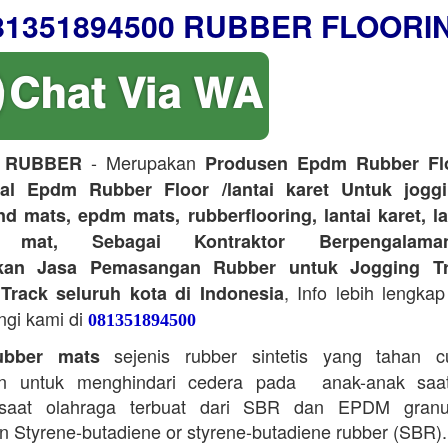
81351894500 RUBBER FLOORI
- Merupakan
 RUBBER
Produsen Epdm Rubber Flo
ual Epdm Rubber Floor /lantai karet Untuk joggi
d mats, epdm mats, rubberflooring, lantai karet, l
r mat, Sebagai Kontraktor Berpengalam
kan Jasa Pemasangan Rubber untuk Jogging Tr
, Info lebih lengkap
Track seluruh kota di Indonesia
ngi kami di
081351894500
sejenis rubber sintetis yang tahan 
bber mats
n untuk menghindari cedera pada anak-anak saa
saat olahraga terbuat dari SBR dan EPDM granu
 Styrene-butadiene or styrene-butadiene rubber (SBR).