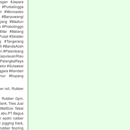
ogan #Jepara
#Purbalingga
ri #Wonosobo
n #Banyuwangi
ajang #Madiun
 #Probolinggo
itar #Malang
Pusat #Selatan
g #Tangerang
eh #BandaAceh
an #Palembang
epulauanRiau
PalangkaRaya
elor #Sulawesi
ggara #Kendari
imur #Kupang
er roll, Rubber
ng Rubber Gym,
lank, Tiles Jual
 MatSize: Tebal
n abu.PT Bagus
al epdm rubber
 jogging track,
ubber flooring