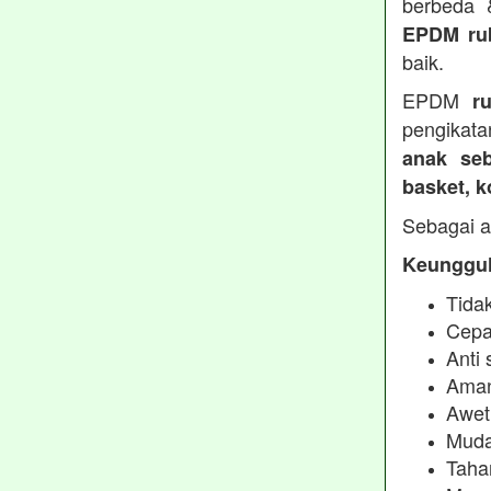
berbeda
EPDM ru
baik.
EPDM
r
pengikata
anak seb
basket, 
Sebagai a
Keunggul
Tidak
Cepa
Anti 
Aman
Awet
Muda
Taha