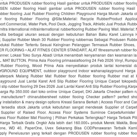
untuk PRODUSEN rubber flooring Hasil gambar untuk PRODUSEN rubber floorin
EN rubber flooring Hasil gambar untuk PRODUSEN rubber flooring Hasil
er flooring Jual Rubber Flooring Children Playground Harga Murah Jakarta ol
r flooring Rubber Flooring @Site:Material: Recycle RubberProduct Applica
ort Commercial, Water Park, Pool Deck, Jogging Track, Athletic Jual Produk Rubbe
mitra International mitrainternational rubberflooring Rubber Paving Wall. Material
edia berbagai ukuran sesuai dengan kebutuhan Bahan Baku Karet Lainnya H
 Supplier Rubber Mesh 30 Rubber Flooring rubbernas Sebagai Produsen Rubb
uksi Rubber Tertentu Sesuai Keinginan Pelanggan Termasuk Rubber Shoes, 
R FLOORING • ALAT FITNES CENTER STANDART, ALAT fitnessmurah rubber fl
nner. Lokasi Toko Surya Abadi Untuk menambah kenyamanan dan keamanan lan
AT BUTTON. Prima Asia Flooring primaasiaflooring 24 Feb 2026 Vinyl, Rumput f
 Rubber Flooring, Wood Prima Asia menyediakan produk lantai komersial da
ROUND EQUIPMENT, outdoor playground indoor wahanaplayground Harga 
Waterpark Malang Rubber Mat Rubber floor Rubber flooring Rubber mat at
ayground Jual Lantai Karet Anti Slip Rubber Flooring Unique Carpet tokopedi
ti slip rubber flooring 29 Des 2026 Jual Lantai Karet Anti Slip Rubber Flooring,Kar
rga Rp 350.000 dari toko online Unique Carpet, DKI Jakarta Checker pattem rub
manufacturer? chinarubbersheet rubber flooing Checker pattem? perfect sho
sy installation & many design options Kreasi Sarana Berkah | Access Floor and C
 tersedia stock Jakarta untuk kebutuhan sangat mendesak Supplier of Carpet
. Supplier of Raised Floor. Access Floor Systems Suminoe CarpetsAxmister
ess Floor Rubber Mat Flooring | Pilihan Perkakas Terlengkap? Harga Terbaik Pi
Harga Terbaik Gratis Ongkir Ada lebih dari 160.000+ produk Merek: Makita, Bosc
tone, WD 40, PaperOne, Uvex Sekarang Bisa CODPenawaran Terbaik Kami
upply Penelusuran yang terkait dengan PRODUSEN rubber flooring rubber floo