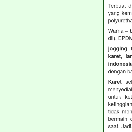
Terbuat d
yang kemu
polyureth
Warna – b
dll), EPD
jogging 
karet, l
indonesi
dengan b
sel
Karet
menyedia
untuk ke
ketinggia
tidak men
bermain 
saat. Jad