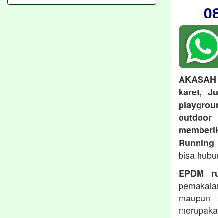
0
AKASAH
karet, J
playgroun
outdoo
memberi
Running 
bisa hubu
EPDM ru
pemakaia
maupun 
merupakan