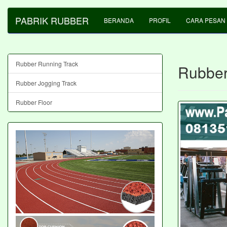
PABRIK RUBBER
BERANDA
PROFIL
CARA PESAN
Rubber Running Track
Rubber 
Rubber Jogging Track
Rubber Floor