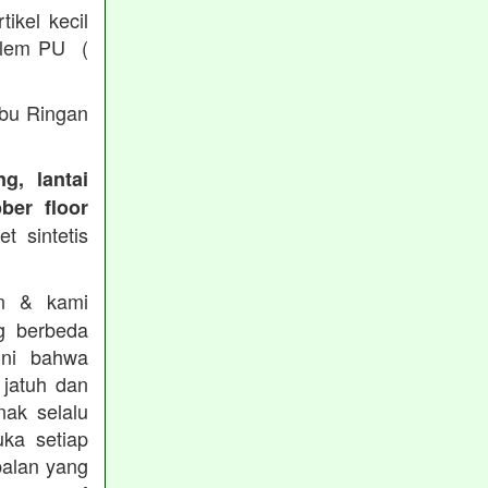
ikel kecil
/ lem PU (
Abu Ringan
g, lantai
ber floor
t sintetis
in & kami
g berbeda
ini bahwa
 jatuh dan
nak selalu
ka setiap
balan yang