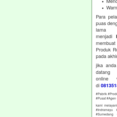
Menc
Warn
Para pel
puas deng
lama 
menjadi
membuat 
Produk Ru
pada akhi
jika and
datan
online
di
081351
#Pabrik #Prod
#Pusat #Agen 
kami melayan
#Indramayu 
#Sumedang #