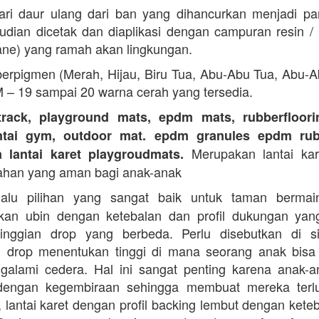
ari daur ulang dari ban yang dihancurkan menjadi part
dian dicetak dan diaplikasi dengan campuran resin 
ane) yang ramah akan lingkungan.
erpigmen (Merah, Hijau, Biru Tua, Abu-Abu Tua, Abu-
M – 19 sampai 20 warna cerah yang tersedia.
track, playground mats, epdm mats, rubberfloorin
antai gym, outdoor mat. epdm granules epdm rub
Merupakan lantai kare
a lantai karet playgroudmats.
ahan yang aman bagi anak-anak
alu pilihan yang sangat baik untuk taman berma
kan ubin dengan ketebalan dan profil dukungan yan
tinggian drop yang berbeda. Perlu disebutkan di s
n drop menentukan tinggi di mana seorang anak bisa
galami cedera. Hal ini sangat penting karena anak-a
dengan kegembiraan sehingga membuat mereka terlu
i, lantai karet dengan profil backing lembut dengan kete