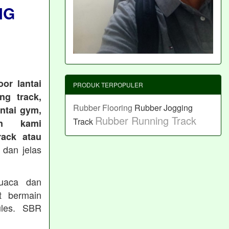
NG
or lantai
PRODUK TERPOPULER
ng track,
Rubber Flooring
Rubber Jogging
antai gym,
Rubber Running Track
Track
an kami
ack atau
 dan jelas
cuaca dan
t bermain
les. SBR