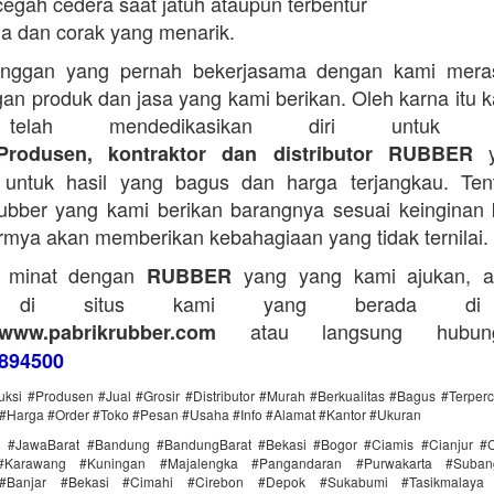
egah cedera saat jatuh ataupun terbentur
a dan corak yang menarik.
anggan yang pernah bekerjasama dengan kami mera
an produk dan jasa yang kami berikan. Oleh karna itu 
telah mendedikasikan diri untuk me
y
Produsen, kontraktor dan distributor RUBBER
untuk hasil yang bagus dan harga terjangkau. Tent
bber yang kami berikan barangnya sesuai keinginan 
rmya akan memberikan kebahagiaan yang tidak ternilai.
a minat dengan
yang yang kami ajukan, a
RUBBER
g di situs kami yang berada di
atau langsung hubun
www.pabrikrubber.com
894500
uksi #Produsen #Jual #Grosir #Distributor #Murah #Berkualitas #Bagus #Terper
#Harga #Order #Toko #Pesan #Usaha #Info #Alamat #Kantor #Ukuran
i #JawaBarat #Bandung #BandungBarat #Bekasi #Bogor #Ciamis #Cianjur #C
#Karawang #Kuningan #Majalengka #Pangandaran #Purwakarta #Suba
Banjar #Bekasi #Cimahi #Cirebon #Depok #Sukabumi #Tasikmalaya