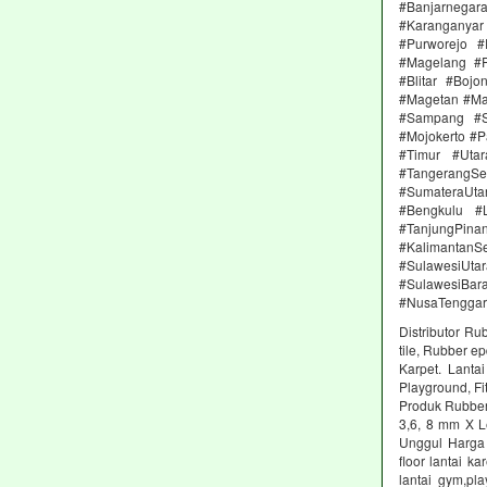
#Banjarnega
#Karanganya
#Purworejo 
#Magelang #P
#Blitar #Boj
#Magetan #Ma
#Sampang #S
#Mojokerto #P
#Timur #Uta
#TangerangSe
#SumateraUta
#Bengkulu #
#TanjungPin
#KalimantanSe
#SulawesiUtar
#SulawesiBa
#NusaTenggar
Distributor Ru
tile, Rubber e
Karpet. Lanta
Playground, Fit
Produk Rubber 
3,6, 8 mm X L
Unggul Harga 
floor lantai k
lantai gym,pl