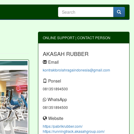
ONLINE SUPPORT | CONTACT PERSON
AKASAH RUBBER
Email
kontraktorolahragaindonesia@gmail.com
Ponsel
081351894500
WhatsApp
081351894500
Website
https://pabrikrubber.com/
https://runningtrack.akasahgroup.com/