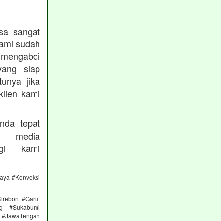
sa sangat
kami sudah
ngabdi
ang siap
unya jika
klien kami
nda tepat
 media
gi kami
caya #Konveksi
irebon #Garut
ng #Sukabumi
 #JawaTengah