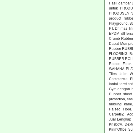
Hasil gambar 
untuk PRODUS
PRODUSEN rubb
product rubbe
Playground, Sp
PT. Dhimas Tri
EPDM dllTers
Crumb Rubber,
Dapat Memprod
Rubber RUBBE
FLOORING. Ba
RUBBER ROLL M
Raised Floor,
WAHANA PLAYG
Tiles Jatim 
Commercial Pl
lantai karet an
Gym dengan ha
Rubber sheet 
protection, ea
hubungi kami,
Raised Floor
CarpetsZT Acc
Jual Lengkap 
Krisbow, Dex
KirimOffice S