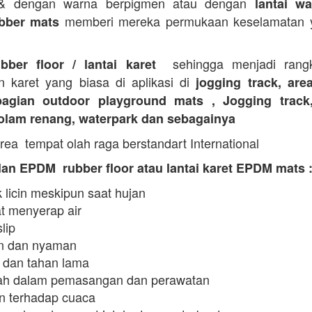
 & dengan warna berpigmen atau dengan
lantai wa
memberi mereka permukaan keselamatan y
bber mats
sehingga menjadi rangk
ubber floor / lantai karet
n karet yang biasa di aplikasi di
jogging track, are
agian outdoor playground mats , Jogging track
kolam renang, waterpark dan sebagainya
rea tempat olah raga berstandart International
an EPDM rubber floor atau lantai karet EPDM mats 
 licin meskipun saat hujan
t menyerap air
slip
 dan nyaman
 dan tahan lama
h dalam pemasangan dan perawatan
n terhadap cuaca