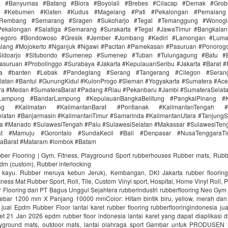
ra #Banyumas #Batang #Blora #Boyolali #Brebes #Cilacap #Demak #Grob
r #Kebumen #Klaten #Kudus #Magelang #Pati #Pekalongan #Pemalang 
#Rembang #Semarang #Sragen #Sukoharjo #Tegal #Temanggung #Wonogi
ekalongan #Salatiga #Semarang #Surakarta #Tegal #JawaTimur #Bangkala
onegoro #Bondowoso #Gresik #Jember #Jombang #Kediri #Lamongan #Lum
lang #Mojokerto #Nganjuk #Ngawi #Pacitan #Pamekasan #Pasuruan #Ponorogo
idoarjo #Situbondo #Sumenep #Sumenep #Tuban #Tulungagung #Batu #Bl
asuruan #Probolinggo #Surabaya #Jakarta #KepulauanSeribu #Jakarta #Barat #
ra #banten #Lebak #Pandeglang #Serang #Tangerang #Cilegon #Seran
latan #Bantul #GunungKidul #KulonProgo #Sleman #Yogyakarta #Sumatera #Ac
ra #Medan #SumateraBarat #Padang #Riau #Pekanbaru #Jambi #SumateraSelat
Lampung #BandarLampung #KepulauanBangkaBelitung #PangkalPinang #K
ang #Kalimatan #KalimantanBarat #Pontianak #KalimantanTengah #
latan #Banjarmasin #KalimantanTimur #Samarinda #KalimantanUtara #TanjungS
a #Manado #SulawesiTengah #Palu #SulawesiSelatan #Makassar #SulawesiTen
rat #Mamuju #Gorontalo #SundaKecil #Bali #Denpasar #NusaTenggaraT
aBarat #Mataram #lombok #Batam
bber Flooring | Gym, Fitness, Playground Sport rubberhouses Rubber mats, Rubb
pdm (custom), Rubber interlocking
i kayu. Rubber meruya kebun Jeruk), Kembangan, DKI Jakarta rubber floori
ness Mat Rubber Sport, Roll, Tile, Custom Vinyl sport, Hospital, Home Vinyl Roll, P
Flooring dari PT Bagus Unggul Sejahtera rubberindustri rubberflooring Neo Gym
ebar 1200 mm X Panjang 10000 mmColor: Hitam bintik biru, yellow, merah da
jual Epdm Rubber Floor lantai karet rubber flooring rubberflooringindonesia ju
aret 21 Jan 2026 epdm rubber floor indonesia lantai karet yang dapat diaplikasi di
ayground mats, outdoor mats, lantai olahraga sport Gambar untuk PRODUSEN r