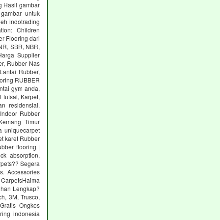
g Hasil gambar
 gambar untuk
eh indotrading
tion: Children
r Flooring dari
: NR, SBR, NBR,
arga Supplier
er, Rubber Nas
Lantai Rubber,
ooring RUBBER
tai gym anda,
utsal, Karpet,
n residensial.
Indoor Rubber
 Kemang Timur
a uniquecarpet
pet karet Rubber
ber flooring |
ck absorption,
arpets?? Segera
s. Accessories
 CarpetsHaima
lihan Lengkap?
h, 3M, Trusco,
Gratis Ongkos
ring indonesia