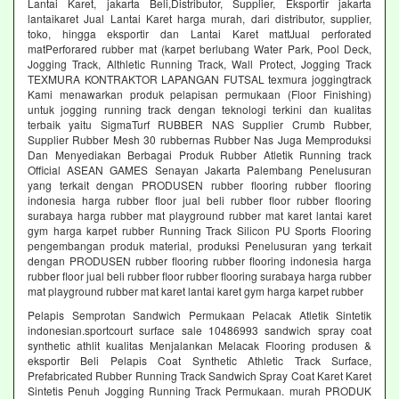
Lantai Karet, jakarta Beli,Distributor, Supplier, Eksportir jakarta
lantaikaret Jual Lantai Karet harga murah, dari distributor, supplier,
toko, hingga eksportir dan Lantai Karet mattJual perforated
matPerforared rubber mat (karpet berlubang Water Park, Pool Deck,
Jogging Track, Althletic Running Track, Wall Protect, Jogging Track
TEXMURA KONTRAKTOR LAPANGAN FUTSAL texmura joggingtrack
Kami menawarkan produk pelapisan permukaan (Floor Finishing)
untuk jogging running track dengan teknologi terkini dan kualitas
terbaik yaitu SigmaTurf RUBBER NAS Supplier Crumb Rubber,
Supplier Rubber Mesh 30 rubbernas Rubber Nas Juga Memproduksi
Dan Menyediakan Berbagai Produk Rubber Atletik Running track
Official ASEAN GAMES Senayan Jakarta Palembang Penelusuran
yang terkait dengan PRODUSEN rubber flooring rubber flooring
indonesia harga rubber floor jual beli rubber floor rubber flooring
surabaya harga rubber mat playground rubber mat karet lantai karet
gym harga karpet rubber Running Track Silicon PU Sports Flooring
pengembangan produk material, produksi Penelusuran yang terkait
dengan PRODUSEN rubber flooring rubber flooring indonesia harga
rubber floor jual beli rubber floor rubber flooring surabaya harga rubber
mat playground rubber mat karet lantai karet gym harga karpet rubber
Pelapis Semprotan Sandwich Permukaan Pelacak Atletik Sintetik
indonesian.sportcourt surface sale 10486993 sandwich spray coat
synthetic athlit kualitas Menjalankan Melacak Flooring produsen &
eksportir Beli Pelapis Coat Synthetic Athletic Track Surface,
Prefabricated Rubber Running Track Sandwich Spray Coat Karet Karet
Sintetis Penuh Jogging Running Track Permukaan. murah PRODUK