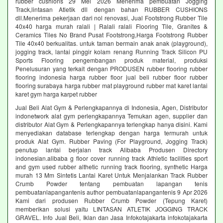
rubber cushions 29 Mei 2026 Menerima pembuatan Jogging
Track,lintasan Atletik dll dengan bahan RUBBER CUSHIONS
dll.Menerima pekerjaan dari nol renovasi, Jual Footstrong Rubber Tile
40x40 harga murah ralali | Ralali ralali Flooring Tile, Granites &
Ceramics Tiles No Brand Pusat Footstrong,Harga Footstrong Rubber
Tile 40x40 berkualitas. untuk taman bermain anak anak (playground),
jogging track, lantai pinggir kolam renang Running Track Silicon PU
Sports Flooring pengembangan produk material, produksi
Penelusuran yang terkait dengan PRODUSEN rubber flooring rubber
flooring indonesia harga rubber floor jual beli rubber floor rubber
flooring surabaya harga rubber mat playground rubber mat karet lantai
karet gym harga karpet rubber
Jual Beli Alat Gym & Perlengkapannya di Indonesia, Agen, Distributor
indonetwork alat gym perlengkapannya Temukan agen, supplier dan
distributor Alat Gym & Perlengkapannya terlengkap hanya disini. Kami
menyediakan database terlengkap dengan harga termurah untuk
produk Alat Gym. Rubber Paving (For Playground, Jogging Track)
penutup lantai berjalan track Alibaba Produsen Directory
indonesian.alibaba g floor cover running track Athletic facilities sport
and gym used rubber althetic running track flooring, synthetic Harga
murah 13 Mm Sintetis Lantai Karet Untuk Menjalankan Track Rubber
Crumb Powder tentang pembuatan lapangan tenis
pembuatanlapangantenis author pembuatanlapangantenis 9 Apr 2026
Kami dari produsen Rubber Crumb Powder (Tepung Karet)
memberikan solusi yaitu LINTASAN ATLETIK JOGGING TRACK
GRAVEL. Info Jual Beli, Iklan dan Jasa Infokotajakarta infokotajakarta