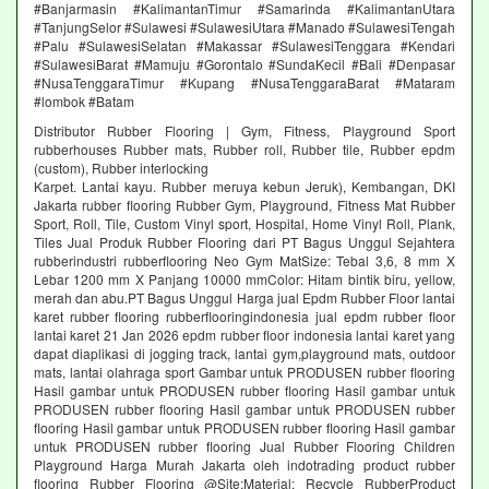
#Banjarmasin #KalimantanTimur #Samarinda #KalimantanUtara
#TanjungSelor #Sulawesi #SulawesiUtara #Manado #SulawesiTengah
#Palu #SulawesiSelatan #Makassar #SulawesiTenggara #Kendari
#SulawesiBarat #Mamuju #Gorontalo #SundaKecil #Bali #Denpasar
#NusaTenggaraTimur #Kupang #NusaTenggaraBarat #Mataram
#lombok #Batam
Distributor Rubber Flooring | Gym, Fitness, Playground Sport
rubberhouses Rubber mats, Rubber roll, Rubber tile, Rubber epdm
(custom), Rubber interlocking
Karpet. Lantai kayu. Rubber meruya kebun Jeruk), Kembangan, DKI
Jakarta rubber flooring Rubber Gym, Playground, Fitness Mat Rubber
Sport, Roll, Tile, Custom Vinyl sport, Hospital, Home Vinyl Roll, Plank,
Tiles Jual Produk Rubber Flooring dari PT Bagus Unggul Sejahtera
rubberindustri rubberflooring Neo Gym MatSize: Tebal 3,6, 8 mm X
Lebar 1200 mm X Panjang 10000 mmColor: Hitam bintik biru, yellow,
merah dan abu.PT Bagus Unggul Harga jual Epdm Rubber Floor lantai
karet rubber flooring rubberflooringindonesia jual epdm rubber floor
lantai karet 21 Jan 2026 epdm rubber floor indonesia lantai karet yang
dapat diaplikasi di jogging track, lantai gym,playground mats, outdoor
mats, lantai olahraga sport Gambar untuk PRODUSEN rubber flooring
Hasil gambar untuk PRODUSEN rubber flooring Hasil gambar untuk
PRODUSEN rubber flooring Hasil gambar untuk PRODUSEN rubber
flooring Hasil gambar untuk PRODUSEN rubber flooring Hasil gambar
untuk PRODUSEN rubber flooring Jual Rubber Flooring Children
Playground Harga Murah Jakarta oleh indotrading product rubber
flooring Rubber Flooring @Site:Material: Recycle RubberProduct