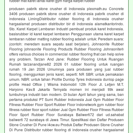
rubber mat karet lantai karet gym harga karpet rubber
produsen pabrik stone crusher di indonesia plexmath.eu Concrete
3406 produsen pabrik stone crusher di indonesia pabrik crusher di
indonesia LimingDistributor rubber flooring di indonesia crusher
hargaalamat produsen distributor bir di indonesia alamatkantorindo.
Sto. Karet Karpet Lembaran Industri pembuat produk karet Indonesia.
basisrubber id karet karpet lembaran Penggunaan utama karet karpet
lembaran rubber matting rubber flooring adalah untuk: Peredam suara:
(contoh: meredam suara sepatu saat berjalan). Johnsonite Rubber
Flooring johnsonite Flooring Products Rubber Flooring Johnsonite®
offers various choices in commercial rubber flooring that can help solve
any problem. Tarzan And Jane: Rubber Flooring Untuk Ruangan
Rumah tarzanandjane82 2026 01 rubber flooring untuk ruangan
rumah 19 Jan 2026 Umumnya para produsen yang jual rubber
flooring, menggunkan jenis karet, seperti: NR SBR: untuk pemakaian
umum. NBR: untuk tahan Profile Dunlop Tyres Indonesia dunlop page
profile Head Office | Wisma Indomobil 12th Floor Jl. Letjen M.T.
Haryono Kav.8 Jakarta Ternyata momen ini menjadi titik awal
tumbuhnya industri ban modern. Di bulan April tahun yang sama, ban
pertama produksi PT Sumi Rubber Indonesia Jual Gym Rubber Floor
Fitness Rubber Floor Sport Rubber Floor indonetwork gym rubber floor
fitness rubber floor sport rubber Jual Gym Rubber Floor Fitness Rubber
Floor Sport Rubber Floor Surabaya Baliwerti72 dari ud.sahabat
baliwerti 72 surabaya di Jawa Timur. Spesifikasi dan Daftar Produsen
Stone Crusher Di Pune l4cw.eu Produk Daftar Produsen Stone Crusher
Di Pune Distributor rubber flooring di indonesia crusher hargaalamat