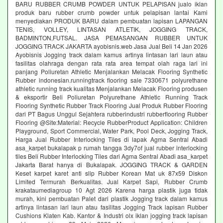
BARU RUBBER CRUMB POWDER UNTUK PELAPISAN jualo iklan
produk baru rubber crumb powder untuk pelapisan lantai Kami
menyediakan PRODUK BARU dalam pembuatan lapisan LAPANGAN
TENIS, VOLLEY, LINTASAN ATLETIK, JOGGING TRACK,
BADMINTON,FUTSAL. JASA PEMASANGAN RUBBER UNTUK
JOGGING TRACK JAKARTA ayobisnis.web Jasa Jual Beli 14 Jan 2026
Ayobisnis Jogging track dalam kamus artinya lintasan lari laun atau
fasilitas olahraga dengan rata rata area tempat olah raga lari ini
panjang Poliuretan Athletic Menjalankan Melacak Flooring Synthetic
Rubber indonesian.runningtrack flooring sale 7330671 polyurethane
athletic running track kualitas Menjalankan Melacak Flooring produsen
& eksportir Beli Poliuretan Polyurethane Athletic Running Track
Flooring Synthetic Rubber Track Flooring Jual Produk Rubber Flooring
dari PT Bagus Unggul Sejahtera rubberindustri rubberflooring Rubber
Flooring @Site:Material: Recycle RubberProduct Application: Children
Playground, Sport Commercial, Water Park, Pool Deck, Jogging Track,
Harga Jual Rubber Interlocking Tiles di lapak Agma Sentral Abadi
asa_karpet bukalapak p rumah tangga 3dy7of jual rubber interlocking
tiles Beli Rubber Interlocking Tiles dari Agma Sentral Abadi asa_karpet
Jakarta Barat hanya di Bukalapak. JOGGING TRACK & GARDEN
Keset karpet karet anti slip Rubber Korean Mat uk 87x59 Diskon
Limited Termurah Berkualitas. Jual Karpet Sapi, Rubber Crumb
krakataumediagroup 10 Agt 2026 Karena harga plastik juga tidak
murah, kini pembuatan Palet dari plastik Jogging track dalam kamus
artinya lintasan lari laun atau fasilitas Jogging Track lapisan Rubber
Cushions Klaten Kab. Kantor & Industri olx iklan jogging track lapisan