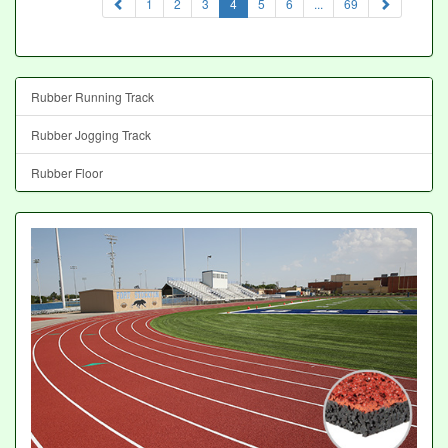
(current)
1
2
3
4
5
6
...
69
Rubber Running Track
Rubber Jogging Track
Rubber Floor