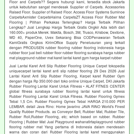
Floor and Carpets?? Segera hubungi kami, tersedia stock Jakarta
untuk kebutuhan sangat mendesak Supplier of Carpets. Accessories
Raised Floor. Supplier of Raised Floor. Access Floor Systems Suminoe
CarpetsAxmister CarpetsHaima CarpetsZT Access Floor Rubber Mat
Flooring | Pilihan Perkakas Terlengkap? Harga Terbaik Pilihan
Lengkap? Jual Lengkap Harga Terbaik Gratis Ongkir Ada lebih dari
160.000+ produk Merek: Makita, Bosch, 3M, Trusco, Krisbow, Dextone,
WD 40, PaperOne, Uvex Sekarang Bisa CODPenawaran Terbaik
KamiGratis Ongkos KirimOffice Supply Penelusuran yang terkait
dengan PRODUSEN rubber flooring rubber flooring indonesia harga
rubber floor jual beli rubber floor rubber flooring surabaya harga rubber
mat playground rubber mat karet lantai karet gym harga karpet rubber
Jual Lantai Karet Anti Slip Rubber Flooring Unique Carpet tokopedia
uniquecarpet lantai karet anti slip rubber flooring 29 Des 2026 Jual
Lantai Karet Anti Slip Rubber Flooring, Karpet karet Rubber Gym
dengan harga Rp 350.000 dari toko online Unique Carpet, DKI Jakarta
Rubber Flooring Lantai Karet Untuk Fitness • ALAT FITNES CENTER
global fitness surabaya rubber flooring lantai karet untuk fitness
Rubber Flooring Lantai Karet Untuk Fitness. Rubber Flooring Gymex
Tebal 1,5 Cm. Rubber Flooring Gymex Tebal HARGA 210.000 PER
LEMBAR. detail Java Rino: Home javarino JAVA RINO World's Finest
Quality Rubber Products. as Conveyor Belt, Rubber Mat, Rubber Tile,
Rubber Roll,Rubber Flooring, etc; which based on rubber. Rubber
Flooring | Rubber Mat Jual Playground wahanatirtaplayground rubber
flooring rubber mat Yang pertama di Indonesia dalam mendesain
warna dan coran dari Rubber Flooring lantai karet menggunakan