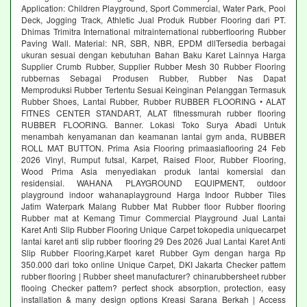
Application: Children Playground, Sport Commercial, Water Park, Pool
Deck, Jogging Track, Athletic Jual Produk Rubber Flooring dari PT.
Dhimas Trimitra International mitrainternational rubberflooring Rubber
Paving Wall. Material: NR, SBR, NBR, EPDM dllTersedia berbagai
ukuran sesuai dengan kebutuhan Bahan Baku Karet Lainnya Harga
Supplier Crumb Rubber, Supplier Rubber Mesh 30 Rubber Flooring
rubbernas Sebagai Produsen Rubber, Rubber Nas Dapat
Memproduksi Rubber Tertentu Sesuai Keinginan Pelanggan Termasuk
Rubber Shoes, Lantai Rubber, Rubber RUBBER FLOORING • ALAT
FITNES CENTER STANDART, ALAT fitnessmurah rubber flooring
RUBBER FLOORING. Banner. Lokasi Toko Surya Abadi Untuk
menambah kenyamanan dan keamanan lantai gym anda, RUBBER
ROLL MAT BUTTON. Prima Asia Flooring primaasiaflooring 24 Feb
2026 Vinyl, Rumput futsal, Karpet, Raised Floor, Rubber Flooring,
Wood Prima Asia menyediakan produk lantai komersial dan
residensial. WAHANA PLAYGROUND EQUIPMENT, outdoor
playground indoor wahanaplayground Harga Indoor Rubber Tiles
Jatim Waterpark Malang Rubber Mat Rubber floor Rubber flooring
Rubber mat at Kemang Timur Commercial Playground Jual Lantai
Karet Anti Slip Rubber Flooring Unique Carpet tokopedia uniquecarpet
lantai karet anti slip rubber flooring 29 Des 2026 Jual Lantai Karet Anti
Slip Rubber Flooring,Karpet karet Rubber Gym dengan harga Rp
350.000 dari toko online Unique Carpet, DKI Jakarta Checker pattem
rubber flooring | Rubber sheet manufacturer? chinarubbersheet rubber
flooing Checker pattem? perfect shock absorption, protection, easy
installation & many design options Kreasi Sarana Berkah | Access