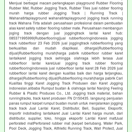
Menjual berbagai macam perlengkapan playground Rubber Flooring
Rubber Mat, Rubber Jogging Track, Rubber Tiles jual rubber flooring
murah harga rubber Jogging Track | Running Track |
Wahanatirtaplayground wahanatirtaplayground jogging track running
track Wahana Tirta adalah perusahaan profesional dalam pembuatan
alas karet safety rubber flooring rubber mate. Perusahaan membangun
joging track dengan jual joggingtrack lantai karet hub:
085371995999|Rubberflooring|jual rubberflooringindonesia jogging
track rubberfloor 23 Feb 2026 jual joggingtrack rubberflooring yang
berkualitas dan mudah diaplikasi. dihargai|Rubberflooring
dijual|Rubberflooring murah|harga pabrik rubberfloor rubber karet
lantaikaret jogging track sehingga olahraga lebih terasa Jual
rubberfloor lantai karetJual jogging track rubber flooring
rubberflooringindonesia jual rubberfloor lantai karet 28 Feb 2026 jual
rubberfloor lantai karet dengan kualitas baik dan harga terjangkau,
dihargai|Rubberflooring dijual|Rubberflooring murah|harga pabrik Cari
Kualitas tinggi Karet Jogging Track Produsen dan Karet Jogging
indonesian.alibaba Rumput buatan & olahraga lantai Nanjing Feeling
Rubber & Plastic Produces Co., Ltd. Jogging track material, bahan
runningtracks, track karet produsen FN D150435. langsung penjualan
panas rumput karpet rumput buatan murah untuk menjalankan jogging
track track Jual Lantai Karet, Distributor, Beli, Supplier, Eksportir,
Importir indotrading lantaikaret Jual Lantai Karet harga murah, dari
distributor, supplier, toko, hingga eksportir Lantai Karet mattJual
perforated matPerforared rubber mat (karpet berlubang. Water Park,
Pool Deck, Jogging Track, Althletic Running Track, Wall Protect, Jual