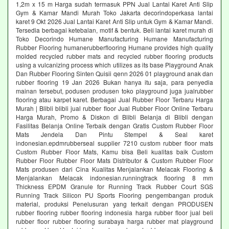
1,2m x 15 m Harga sudah termasuk PPN Jual Lantai Karet Anti Slip
Gym & Kamar Mandi Murah Toko Jakarta decorindoperkasa lantai
karet 9 Okt 2026 Jual Lantai Karet Anti Slip untuk Gym & Kamar Mandi.
Tersedia berbagai ketebalan, motif & bentuk. Beli lantai karet murah di
Toko Decorindo Humane Manufacturing Humane Manufacturing
Rubber Flooring humanerubberflooring Humane provides high quality
molded recycled rubber mats and recycled rubber flooring products
using a vulcanizing process which utilizes as its base Playground Anak
Dan Rubber Flooring Sinten Quisii qenn 2026 01 playground anak dan
rubber flooring 19 Jan 2026 Bukan hanya itu saja, para penyedia
mainan tersebut, podusen produsen toko playground juga jualrubber
flooring atau karpet karet. Berbagai Jual Rubber Floor Terbaru Harga
Murah | Blibli blibli jual rubber floor Jual Rubber Floor Online Terbaru
Harga Murah, Promo & Diskon di Blibli Belanja di Blibli dengan
Fasilitas Belanja Online Terbaik dengan Gratis Custom Rubber Floor
Mats Jendela Dan Pintu Stempel & Seal karet
indonesian.epdmrubberseal supplier 7210 custom rubber floor mats
Custom Rubber Floor Mats, Kamu bisa Beli kualitas baik Custom
Rubber Floor Rubber Floor Mats Distributor & Custom Rubber Floor
Mats produsen dari Cina Kualitas Menjalankan Melacak Flooring &
Menjalankan Melacak indonesian.runningtrack flooring 8 mm
Thickness EPDM Granule for Running Track Rubber Court SGS
Running Track Silicon PU Sports Flooring pengembangan produk
material, produksi Penelusuran yang terkait dengan PRODUSEN
rubber flooring rubber flooring indonesia harga rubber floor jual beli
rubber floor rubber flooring surabaya harga rubber mat playground