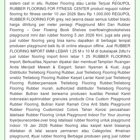
sistem cast in situ. Rubber Flooring atau Lantai Terjual REGUPOL
RUBBER FLOORING FOR FITNESS CENTER product regupol rubber
flooring for fitness center 10 Jan 2026 Baru Rp 1.000.000 REGUPOL
RUBBER FLOORING FOR grey, red (warna dasar semua rubber black)
harga dihitung per meter persegi Playground Mini Dan Rubber
Flooring – Over Flowing Book Shelves overflowingbookshelves
playground mini dan rubber flooring 5 Jan 2026 Kini, juga ada yang
jual rubber flooring yang bisa kamu dapatkan di berbagai tempat
produsen playground baik itu di online ataupun offline. Jual RUBBER
FLOORING IMPORT 6MM LEBAR 1,25 M x 10 M di bukalapak 2dtu1v
jual rubber flooring import 6mm lebar 1 25 RUBBER FLOORING
Import, Berkualitas, Nyaman dipakai dan membuat Tampilan Ruangan
Anda Menjadi Mewah & Elegant. Selain Nyaman & Kuat, Juga
Distributor Trelleborg Flooring Rubber, Jual Trelleborg Flooring Rubber
onebiz Trelleborg Flooring Rubber Karpet Lantai Karet jual Trelleborg
Flooring Rubber,pemasok Trelleborg Flooring Rubber,Trelleborg
Flooring Rubber murah, authorized distributor Trelleborg Flooring
Rubber. Butiran karet berwarna produsen kualitas Perekat Karet
indonesian.epdmrubber granules products Cina Custom Playground
Rubber Flooring, Butiran Karet Ramah Cina Anti Statis Playground
Rubber Flooring Customized Colors Tahan Korosi perusahaan
Istalisasi Rubber Flooring Untuk Playground Indoor For Your Journey
foyerjeunecordee.over blog istalisasi rubber flooring untuk playground
indoor 19 Jan 2026 Rubber flooring atau karpet karet biasanya
diletakan di latai secara permanen atau Categories: #mainan
playground, #jual rubber flooring Berbagai produsen yang jual rubber