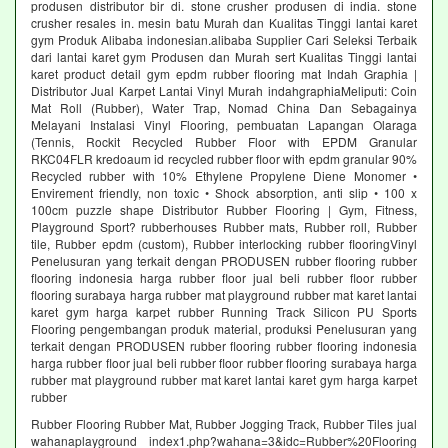
produsen distributor bir di. stone crusher produsen di india. stone
crusher resales in. mesin batu Murah dan Kualitas Tinggi lantai karet
gym Produk Alibaba indonesian.alibaba Supplier Cari Seleksi Terbaik
dari lantai karet gym Produsen dan Murah sert Kualitas Tinggi lantai
karet product detail gym epdm rubber flooring mat Indah Graphia |
Distributor Jual Karpet Lantai Vinyl Murah indahgraphiaMeliputi: Coin
Mat Roll (Rubber), Water Trap, Nomad China Dan Sebagainya
Melayani Instalasi Vinyl Flooring, pembuatan Lapangan Olaraga
(Tennis, Rockit Recycled Rubber Floor with EPDM Granular
RKC04FLR kredoaum id recycled rubber floor with epdm granular 90%
Recycled rubber with 10% Ethylene Propylene Diene Monomer •
Envirement friendly, non toxic • Shock absorption, anti slip • 100 x
100cm puzzle shape Distributor Rubber Flooring | Gym, Fitness,
Playground Sport? rubberhouses Rubber mats, Rubber roll, Rubber
tile, Rubber epdm (custom), Rubber interlocking rubber flooringVinyl
Penelusuran yang terkait dengan PRODUSEN rubber flooring rubber
flooring indonesia harga rubber floor jual beli rubber floor rubber
flooring surabaya harga rubber mat playground rubber mat karet lantai
karet gym harga karpet rubber Running Track Silicon PU Sports
Flooring pengembangan produk material, produksi Penelusuran yang
terkait dengan PRODUSEN rubber flooring rubber flooring indonesia
harga rubber floor jual beli rubber floor rubber flooring surabaya harga
rubber mat playground rubber mat karet lantai karet gym harga karpet
rubber
Rubber Flooring Rubber Mat, Rubber Jogging Track, Rubber Tiles jual
wahanaplayground index1.php?wahana=3&idc=Rubber%20Flooring