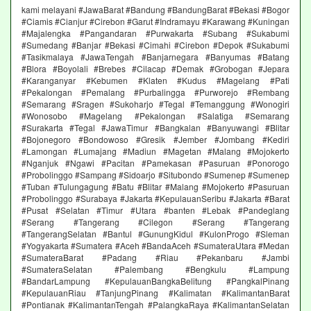
kami melayani #JawaBarat #Bandung #BandungBarat #Bekasi #Bogor
#Ciamis #Cianjur #Cirebon #Garut #Indramayu #Karawang #Kuningan
#Majalengka #Pangandaran #Purwakarta #Subang #Sukabumi
#Sumedang #Banjar #Bekasi #Cimahi #Cirebon #Depok #Sukabumi
#Tasikmalaya #JawaTengah #Banjarnegara #Banyumas #Batang
#Blora #Boyolali #Brebes #Cilacap #Demak #Grobogan #Jepara
#Karanganyar #Kebumen #Klaten #Kudus #Magelang #Pati
#Pekalongan #Pemalang #Purbalingga #Purworejo #Rembang
#Semarang #Sragen #Sukoharjo #Tegal #Temanggung #Wonogiri
#Wonosobo #Magelang #Pekalongan #Salatiga #Semarang
#Surakarta #Tegal #JawaTimur #Bangkalan #Banyuwangi #Blitar
#Bojonegoro #Bondowoso #Gresik #Jember #Jombang #Kediri
#Lamongan #Lumajang #Madiun #Magetan #Malang #Mojokerto
#Nganjuk #Ngawi #Pacitan #Pamekasan #Pasuruan #Ponorogo
#Probolinggo #Sampang #Sidoarjo #Situbondo #Sumenep #Sumenep
#Tuban #Tulungagung #Batu #Blitar #Malang #Mojokerto #Pasuruan
#Probolinggo #Surabaya #Jakarta #KepulauanSeribu #Jakarta #Barat
#Pusat #Selatan #Timur #Utara #banten #Lebak #Pandeglang
#Serang #Tangerang #Cilegon #Serang #Tangerang
#TangerangSelatan #Bantul #GunungKidul #KulonProgo #Sleman
#Yogyakarta #Sumatera #Aceh #BandaAceh #SumateraUtara #Medan
#SumateraBarat #Padang #Riau #Pekanbaru #Jambi
#SumateraSelatan #Palembang #Bengkulu #Lampung
#BandarLampung #KepulauanBangkaBelitung #PangkalPinang
#KepulauanRiau #TanjungPinang #Kalimatan #KalimantanBarat
#Pontianak #KalimantanTengah #PalangkaRaya #KalimantanSelatan