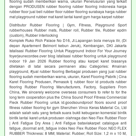
flooring sudah memberikan warna, ukuran Penelusuran yang terkait
dengan PRODUSEN rubber flooring rubber flooring indonesia harga
rubber floor jual beli rubber floor rubber flooring surabaya harga rubber
mat playground rubber mat karet lantai karet gym harga karpet rubber
Distributor Rubber Flooring | Gym, Fitness, Playground Sport
rubberhouses Rubber mats, Rubber roll, Rubber tile, Rubber epdm
(custom), Rubber interlocking
Komplek Ruko Rich Palace No D16, Jl.Lapangan bola meruya ilir, (Di
depan Apartement Belmont kebun Jeruk), Kembangan, DKI Jakarta
Istalisasi Rubber Flooring Untuk Playground Indoor For Your Journey
foyerjeunecordee.over blog istalisasi rubber flooring untuk playground
indoor 19 Jan 2026 Rubber flooring atau karpet karet biasanya
diletakan di latai secara permanen atau Categories: #mainan
playground, #jual rubber flooring Berbagai produsen yang jual rubber
flooring sudah memberikan warna, ukuran, Karet Flooring Pabrik | Cina
Karet Flooring Produsen, Pemasok tj rubber floor id products rubber
flooring Rubber Flooring Manufacturers, Factory, Suppliers From
China, We sincerely welcome overseas consumers to refer to for the
long term cooperation plus the China Sound Proof Fitness Commercial
Fleck Rubber Flooring untuk id.goodsoundproof floors sound proof
fitness rubber flooring for gym Shenzhen Vinco Keras Material Co, Ltd
adalah salah satu yang terbaik suara bukti kebugaran komersial bintik
bintik lantai karet untuk produsen olahraga dan Neo Flex Rubber Floor
| Anti Fatigue Dry Area | Anti Fatigue bataviakarpet catalogue anti
fatigue_doormat anti_fatigue index Neo Flex Rubber Floor. NEO FLEX
RUBBER Thickness: 8 MM; Material: Rubber; Roll Size: 1,2 m x 10 M,