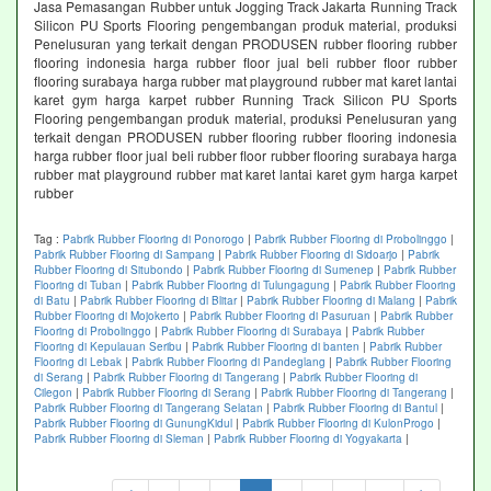
Jasa Pemasangan Rubber untuk Jogging Track Jakarta Running Track
Silicon PU Sports Flooring pengembangan produk material, produksi
Penelusuran yang terkait dengan PRODUSEN rubber flooring rubber
flooring indonesia harga rubber floor jual beli rubber floor rubber
flooring surabaya harga rubber mat playground rubber mat karet lantai
karet gym harga karpet rubber Running Track Silicon PU Sports
Flooring pengembangan produk material, produksi Penelusuran yang
terkait dengan PRODUSEN rubber flooring rubber flooring indonesia
harga rubber floor jual beli rubber floor rubber flooring surabaya harga
rubber mat playground rubber mat karet lantai karet gym harga karpet
rubber
Tag :
Pabrik Rubber Flooring di Ponorogo
|
Pabrik Rubber Flooring di Probolinggo
|
Pabrik Rubber Flooring di Sampang
|
Pabrik Rubber Flooring di Sidoarjo
|
Pabrik
Rubber Flooring di Situbondo
|
Pabrik Rubber Flooring di Sumenep
|
Pabrik Rubber
Flooring di Tuban
|
Pabrik Rubber Flooring di Tulungagung
|
Pabrik Rubber Flooring
di Batu
|
Pabrik Rubber Flooring di Blitar
|
Pabrik Rubber Flooring di Malang
|
Pabrik
Rubber Flooring di Mojokerto
|
Pabrik Rubber Flooring di Pasuruan
|
Pabrik Rubber
Flooring di Probolinggo
|
Pabrik Rubber Flooring di Surabaya
|
Pabrik Rubber
Flooring di Kepulauan Seribu
|
Pabrik Rubber Flooring di banten
|
Pabrik Rubber
Flooring di Lebak
|
Pabrik Rubber Flooring di Pandeglang
|
Pabrik Rubber Flooring
di Serang
|
Pabrik Rubber Flooring di Tangerang
|
Pabrik Rubber Flooring di
Cilegon
|
Pabrik Rubber Flooring di Serang
|
Pabrik Rubber Flooring di Tangerang
|
Pabrik Rubber Flooring di Tangerang Selatan
|
Pabrik Rubber Flooring di Bantul
|
Pabrik Rubber Flooring di GunungKidul
|
Pabrik Rubber Flooring di KulonProgo
|
Pabrik Rubber Flooring di Sleman
|
Pabrik Rubber Flooring di Yogyakarta
|