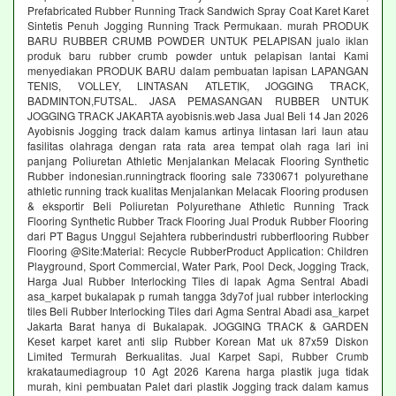
Prefabricated Rubber Running Track Sandwich Spray Coat Karet Karet
Sintetis Penuh Jogging Running Track Permukaan. murah PRODUK
BARU RUBBER CRUMB POWDER UNTUK PELAPISAN jualo iklan
produk baru rubber crumb powder untuk pelapisan lantai Kami
menyediakan PRODUK BARU dalam pembuatan lapisan LAPANGAN
TENIS, VOLLEY, LINTASAN ATLETIK, JOGGING TRACK,
BADMINTON,FUTSAL. JASA PEMASANGAN RUBBER UNTUK
JOGGING TRACK JAKARTA ayobisnis.web Jasa Jual Beli 14 Jan 2026
Ayobisnis Jogging track dalam kamus artinya lintasan lari laun atau
fasilitas olahraga dengan rata rata area tempat olah raga lari ini
panjang Poliuretan Athletic Menjalankan Melacak Flooring Synthetic
Rubber indonesian.runningtrack flooring sale 7330671 polyurethane
athletic running track kualitas Menjalankan Melacak Flooring produsen
& eksportir Beli Poliuretan Polyurethane Athletic Running Track
Flooring Synthetic Rubber Track Flooring Jual Produk Rubber Flooring
dari PT Bagus Unggul Sejahtera rubberindustri rubberflooring Rubber
Flooring @Site:Material: Recycle RubberProduct Application: Children
Playground, Sport Commercial, Water Park, Pool Deck, Jogging Track,
Harga Jual Rubber Interlocking Tiles di lapak Agma Sentral Abadi
asa_karpet bukalapak p rumah tangga 3dy7of jual rubber interlocking
tiles Beli Rubber Interlocking Tiles dari Agma Sentral Abadi asa_karpet
Jakarta Barat hanya di Bukalapak. JOGGING TRACK & GARDEN
Keset karpet karet anti slip Rubber Korean Mat uk 87x59 Diskon
Limited Termurah Berkualitas. Jual Karpet Sapi, Rubber Crumb
krakataumediagroup 10 Agt 2026 Karena harga plastik juga tidak
murah, kini pembuatan Palet dari plastik Jogging track dalam kamus