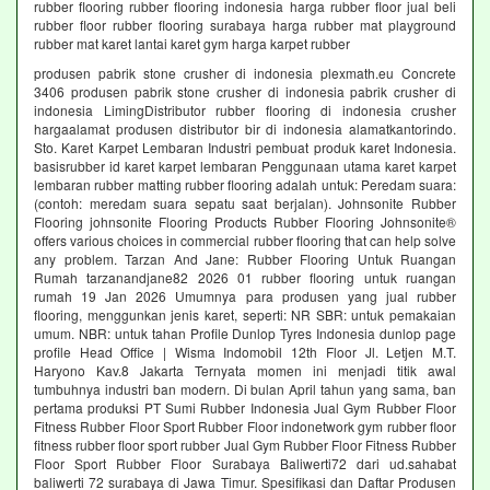
rubber flooring rubber flooring indonesia harga rubber floor jual beli
rubber floor rubber flooring surabaya harga rubber mat playground
rubber mat karet lantai karet gym harga karpet rubber
produsen pabrik stone crusher di indonesia plexmath.eu Concrete
3406 produsen pabrik stone crusher di indonesia pabrik crusher di
indonesia LimingDistributor rubber flooring di indonesia crusher
hargaalamat produsen distributor bir di indonesia alamatkantorindo.
Sto. Karet Karpet Lembaran Industri pembuat produk karet Indonesia.
basisrubber id karet karpet lembaran Penggunaan utama karet karpet
lembaran rubber matting rubber flooring adalah untuk: Peredam suara:
(contoh: meredam suara sepatu saat berjalan). Johnsonite Rubber
Flooring johnsonite Flooring Products Rubber Flooring Johnsonite®
offers various choices in commercial rubber flooring that can help solve
any problem. Tarzan And Jane: Rubber Flooring Untuk Ruangan
Rumah tarzanandjane82 2026 01 rubber flooring untuk ruangan
rumah 19 Jan 2026 Umumnya para produsen yang jual rubber
flooring, menggunkan jenis karet, seperti: NR SBR: untuk pemakaian
umum. NBR: untuk tahan Profile Dunlop Tyres Indonesia dunlop page
profile Head Office | Wisma Indomobil 12th Floor Jl. Letjen M.T.
Haryono Kav.8 Jakarta Ternyata momen ini menjadi titik awal
tumbuhnya industri ban modern. Di bulan April tahun yang sama, ban
pertama produksi PT Sumi Rubber Indonesia Jual Gym Rubber Floor
Fitness Rubber Floor Sport Rubber Floor indonetwork gym rubber floor
fitness rubber floor sport rubber Jual Gym Rubber Floor Fitness Rubber
Floor Sport Rubber Floor Surabaya Baliwerti72 dari ud.sahabat
baliwerti 72 surabaya di Jawa Timur. Spesifikasi dan Daftar Produsen