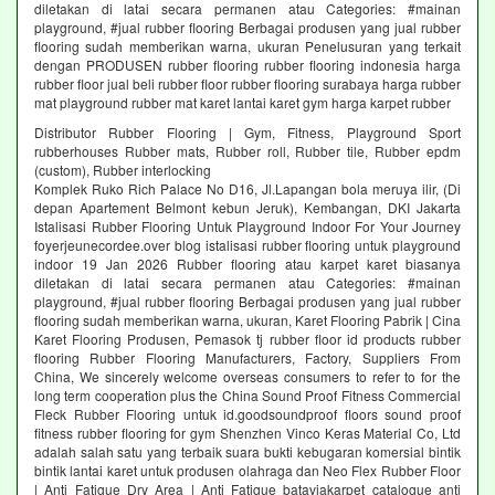
diletakan di latai secara permanen atau Categories: #mainan
playground, #jual rubber flooring Berbagai produsen yang jual rubber
flooring sudah memberikan warna, ukuran Penelusuran yang terkait
dengan PRODUSEN rubber flooring rubber flooring indonesia harga
rubber floor jual beli rubber floor rubber flooring surabaya harga rubber
mat playground rubber mat karet lantai karet gym harga karpet rubber
Distributor Rubber Flooring | Gym, Fitness, Playground Sport
rubberhouses Rubber mats, Rubber roll, Rubber tile, Rubber epdm
(custom), Rubber interlocking
Komplek Ruko Rich Palace No D16, Jl.Lapangan bola meruya ilir, (Di
depan Apartement Belmont kebun Jeruk), Kembangan, DKI Jakarta
Istalisasi Rubber Flooring Untuk Playground Indoor For Your Journey
foyerjeunecordee.over blog istalisasi rubber flooring untuk playground
indoor 19 Jan 2026 Rubber flooring atau karpet karet biasanya
diletakan di latai secara permanen atau Categories: #mainan
playground, #jual rubber flooring Berbagai produsen yang jual rubber
flooring sudah memberikan warna, ukuran, Karet Flooring Pabrik | Cina
Karet Flooring Produsen, Pemasok tj rubber floor id products rubber
flooring Rubber Flooring Manufacturers, Factory, Suppliers From
China, We sincerely welcome overseas consumers to refer to for the
long term cooperation plus the China Sound Proof Fitness Commercial
Fleck Rubber Flooring untuk id.goodsoundproof floors sound proof
fitness rubber flooring for gym Shenzhen Vinco Keras Material Co, Ltd
adalah salah satu yang terbaik suara bukti kebugaran komersial bintik
bintik lantai karet untuk produsen olahraga dan Neo Flex Rubber Floor
| Anti Fatigue Dry Area | Anti Fatigue bataviakarpet catalogue anti