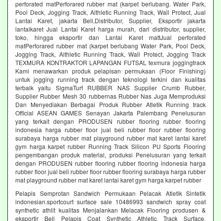
perforated matPerforared rubber mat (karpet berlubang. Water Park,
Pool Deck, Jogging Track, Althletic Running Track, Wall Protect, Jual
Lantai Karet, jakarta Beli,Distributor, Supplier, Eksportir jakarta
lantaikaret Jual Lantai Karet harga murah, dari distributor, supplier,
toko, hingga eksportir dan Lantai Karet mattJual perforated
matPerforared rubber mat (karpet berlubang Water Park, Pool Deck,
Jogging Track, Althletic Running Track, Wall Protect, Jogging Track
TEXMURA KONTRAKTOR LAPANGAN FUTSAL texmura joggingtrack
Kami menawarkan produk pelapisan permukaan (Floor Finishing)
untuk jogging running track dengan teknologi terkini dan kualitas
terbaik yaitu SigmaTurf RUBBER NAS Supplier Crumb Rubber,
Supplier Rubber Mesh 30 rubbernas Rubber Nas Juga Memproduksi
Dan Menyediakan Berbagai Produk Rubber Atletik Running track
Official ASEAN GAMES Senayan Jakarta Palembang Penelusuran
yang terkait dengan PRODUSEN rubber flooring rubber flooring
indonesia harga rubber floor jual beli rubber floor rubber flooring
surabaya harga rubber mat playground rubber mat karet lantai karet
gym harga karpet rubber Running Track Silicon PU Sports Flooring
pengembangan produk material, produksi Penelusuran yang terkait
dengan PRODUSEN rubber flooring rubber flooring indonesia harga
rubber floor jual beli rubber floor rubber flooring surabaya harga rubber
mat playground rubber mat karet lantai karet gym harga karpet rubber
Pelapis Semprotan Sandwich Permukaan Pelacak Atletik Sintetik
indonesian.sportcourt surface sale 10486993 sandwich spray coat
synthetic athlit kualitas Menjalankan Melacak Flooring produsen &
eksportir Beli Pelapis Coat Synthetic Athletic Track Surface,