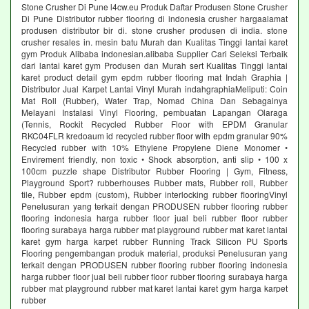
Stone Crusher Di Pune l4cw.eu Produk Daftar Produsen Stone Crusher
Di Pune Distributor rubber flooring di indonesia crusher hargaalamat
produsen distributor bir di. stone crusher produsen di india. stone
crusher resales in. mesin batu Murah dan Kualitas Tinggi lantai karet
gym Produk Alibaba indonesian.alibaba Supplier Cari Seleksi Terbaik
dari lantai karet gym Produsen dan Murah sert Kualitas Tinggi lantai
karet product detail gym epdm rubber flooring mat Indah Graphia |
Distributor Jual Karpet Lantai Vinyl Murah indahgraphiaMeliputi: Coin
Mat Roll (Rubber), Water Trap, Nomad China Dan Sebagainya
Melayani Instalasi Vinyl Flooring, pembuatan Lapangan Olaraga
(Tennis, Rockit Recycled Rubber Floor with EPDM Granular
RKC04FLR kredoaum id recycled rubber floor with epdm granular 90%
Recycled rubber with 10% Ethylene Propylene Diene Monomer •
Envirement friendly, non toxic • Shock absorption, anti slip • 100 x
100cm puzzle shape Distributor Rubber Flooring | Gym, Fitness,
Playground Sport? rubberhouses Rubber mats, Rubber roll, Rubber
tile, Rubber epdm (custom), Rubber interlocking rubber flooringVinyl
Penelusuran yang terkait dengan PRODUSEN rubber flooring rubber
flooring indonesia harga rubber floor jual beli rubber floor rubber
flooring surabaya harga rubber mat playground rubber mat karet lantai
karet gym harga karpet rubber Running Track Silicon PU Sports
Flooring pengembangan produk material, produksi Penelusuran yang
terkait dengan PRODUSEN rubber flooring rubber flooring indonesia
harga rubber floor jual beli rubber floor rubber flooring surabaya harga
rubber mat playground rubber mat karet lantai karet gym harga karpet
rubber