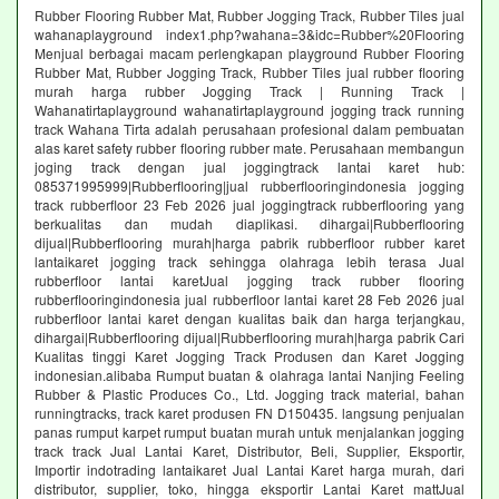
Rubber Flooring Rubber Mat, Rubber Jogging Track, Rubber Tiles jual
wahanaplayground index1.php?wahana=3&idc=Rubber%20Flooring
Menjual berbagai macam perlengkapan playground Rubber Flooring
Rubber Mat, Rubber Jogging Track, Rubber Tiles jual rubber flooring
murah harga rubber Jogging Track | Running Track |
Wahanatirtaplayground wahanatirtaplayground jogging track running
track Wahana Tirta adalah perusahaan profesional dalam pembuatan
alas karet safety rubber flooring rubber mate. Perusahaan membangun
joging track dengan jual joggingtrack lantai karet hub:
085371995999|Rubberflooring|jual rubberflooringindonesia jogging
track rubberfloor 23 Feb 2026 jual joggingtrack rubberflooring yang
berkualitas dan mudah diaplikasi. dihargai|Rubberflooring
dijual|Rubberflooring murah|harga pabrik rubberfloor rubber karet
lantaikaret jogging track sehingga olahraga lebih terasa Jual
rubberfloor lantai karetJual jogging track rubber flooring
rubberflooringindonesia jual rubberfloor lantai karet 28 Feb 2026 jual
rubberfloor lantai karet dengan kualitas baik dan harga terjangkau,
dihargai|Rubberflooring dijual|Rubberflooring murah|harga pabrik Cari
Kualitas tinggi Karet Jogging Track Produsen dan Karet Jogging
indonesian.alibaba Rumput buatan & olahraga lantai Nanjing Feeling
Rubber & Plastic Produces Co., Ltd. Jogging track material, bahan
runningtracks, track karet produsen FN D150435. langsung penjualan
panas rumput karpet rumput buatan murah untuk menjalankan jogging
track track Jual Lantai Karet, Distributor, Beli, Supplier, Eksportir,
Importir indotrading lantaikaret Jual Lantai Karet harga murah, dari
distributor, supplier, toko, hingga eksportir Lantai Karet mattJual