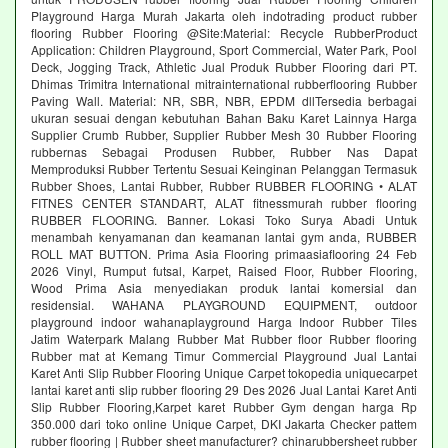
Playground Harga Murah Jakarta oleh indotrading product rubber
flooring Rubber Flooring @Site:Material: Recycle RubberProduct
Application: Children Playground, Sport Commercial, Water Park, Pool
Deck, Jogging Track, Athletic Jual Produk Rubber Flooring dari PT.
Dhimas Trimitra International mitrainternational rubberflooring Rubber
Paving Wall. Material: NR, SBR, NBR, EPDM dllTersedia berbagai
ukuran sesuai dengan kebutuhan Bahan Baku Karet Lainnya Harga
Supplier Crumb Rubber, Supplier Rubber Mesh 30 Rubber Flooring
rubbernas Sebagai Produsen Rubber, Rubber Nas Dapat
Memproduksi Rubber Tertentu Sesuai Keinginan Pelanggan Termasuk
Rubber Shoes, Lantai Rubber, Rubber RUBBER FLOORING • ALAT
FITNES CENTER STANDART, ALAT fitnessmurah rubber flooring
RUBBER FLOORING. Banner. Lokasi Toko Surya Abadi Untuk
menambah kenyamanan dan keamanan lantai gym anda, RUBBER
ROLL MAT BUTTON. Prima Asia Flooring primaasiaflooring 24 Feb
2026 Vinyl, Rumput futsal, Karpet, Raised Floor, Rubber Flooring,
Wood Prima Asia menyediakan produk lantai komersial dan
residensial. WAHANA PLAYGROUND EQUIPMENT, outdoor
playground indoor wahanaplayground Harga Indoor Rubber Tiles
Jatim Waterpark Malang Rubber Mat Rubber floor Rubber flooring
Rubber mat at Kemang Timur Commercial Playground Jual Lantai
Karet Anti Slip Rubber Flooring Unique Carpet tokopedia uniquecarpet
lantai karet anti slip rubber flooring 29 Des 2026 Jual Lantai Karet Anti
Slip Rubber Flooring,Karpet karet Rubber Gym dengan harga Rp
350.000 dari toko online Unique Carpet, DKI Jakarta Checker pattem
rubber flooring | Rubber sheet manufacturer? chinarubbersheet rubber