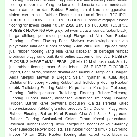
flooring rubber mat Yang pertama di Indonesia dalam mendesain
warna dan coran dari Rubber Flooring lantai karet menggunakan
sistem cast in situ. Rubber Flooring atau Lantai Terjual REGUPOL
RUBBER FLOORING FOR FITNESS CENTER product regupol rubber
flooring for fitness center 10 Jan 2026 Baru Rp 1.000.000 REGUPOL
RUBBER FLOORING FOR grey, red (warna dasar semua rubber black)
harga dihitung per meter persegi Playground Mini Dan Rubber
Flooring – Over Flowing Book Shelves overflowingbookshelves
playground mini dan rubber flooring 5 Jan 2026 Kini, juga ada yang
jual rubber flooring yang bisa kamu dapatkan di berbagai tempat
produsen playground baik itu di online ataupun offline. Jual RUBBER
FLOORING IMPORT 6MM LEBAR 1,25 M x 10 M di bukalapak 2dtu1v
jual rubber flooring import 6mm lebar 1 25 RUBBER FLOORING
Import, Berkualitas, Nyaman dipakai dan membuat Tampilan Ruangan
Anda Menjadi Mewah & Elegant. Selain Nyaman & Kuat, Juga
Distributor Trelleborg Flooring Rubber, Jual Trelleborg Flooring Rubber
onebiz Trelleborg Flooring Rubber Karpet Lantai Karet jual Trelleborg
Flooring Rubber,pemasok Trelleborg Flooring Rubber,Trelleborg
Flooring Rubber murah, authorized distributor Trelleborg Flooring
Rubber. Butiran karet berwarna produsen kualitas Perekat Karet
indonesian.epdmrubber granules products Cina Custom Playground
Rubber Flooring, Butiran Karet Ramah Cina Anti Statis Playground
Rubber Flooring Customized Colors Tahan Korosi perusahaan
Istalisasi Rubber Flooring Untuk Playground Indoor For Your Journey
foyerjeunecordee.over blog istalisasi rubber flooring untuk playground
indoor 19 Jan 2026 Rubber flooring atau karpet karet biasanya