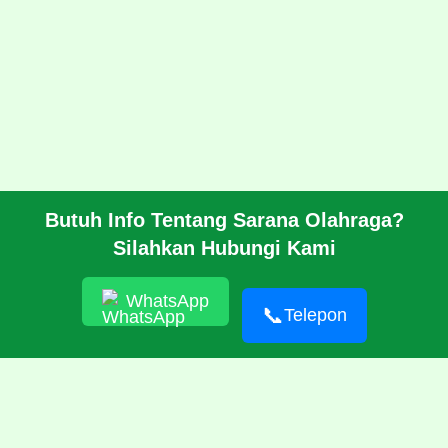
Butuh Info Tentang Sarana Olahraga?
BERANDA
Silahkan Hubungi Kami
PROFIL
CARA PESAN
ARTIKEL
WhatsApp
HUBUNGI KAMI
📞
Telepon
© 2026 https://pabrikrubber.com/ 081351894500 Jasa Pembuatan
Rubber Running Track Lintasan Lari Standar IAAF International
Amateur Athletic Federation WA World Athletics
RSS
|
sitemap.xml
1000 Artikel
Today's News
Pusat Penjualan dan
Produksi Tenda Murah Bagus Berkualitas, Tenda Pleton, Regu,
Komando, Cafe, Roder, Kerucut, Sarnafil, Komando Standar TNI,
Posko, Rofi, Dome Standar, Dome Double Layer, Dome Keong, Dome