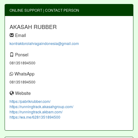
ONLINE SUPPORT | CONTACT PERSON
AKASAH RUBBER
Email
kontraktorolahragaindonesia@gmail.com
Ponsel
081351894500
WhatsApp
081351894500
Website
https://pabrikrubber.com/
https://runningtrack.akasahgroup.com/
https://runningtrack.akbam.com/
https://wa.me/6281351894500