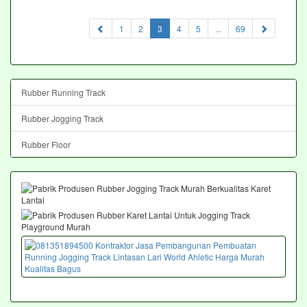
(current)
1
2
3
4
5
...
69
Rubber Running Track
Rubber Jogging Track
Rubber Floor