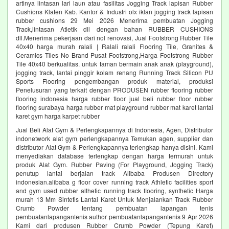
artinya lintasan lari laun atau fasilitas Jogging Track lapisan Rubber
Cushions Klaten Kab. Kantor & Industri olx iklan jogging track lapisan
rubber cushions 29 Mei 2026 Menerima pembuatan Jogging
Track,lintasan Atletik dll dengan bahan RUBBER CUSHIONS
dll.Menerima pekerjaan dari nol renovasi, Jual Footstrong Rubber Tile
40x40 harga murah ralali | Ralali ralali Flooring Tile, Granites &
Ceramics Tiles No Brand Pusat Footstrong,Harga Footstrong Rubber
Tile 40x40 berkualitas. untuk taman bermain anak anak (playground),
jogging track, lantai pinggir kolam renang Running Track Silicon PU
Sports Flooring pengembangan produk material, produksi
Penelusuran yang terkait dengan PRODUSEN rubber flooring rubber
flooring indonesia harga rubber floor jual beli rubber floor rubber
flooring surabaya harga rubber mat playground rubber mat karet lantai
karet gym harga karpet rubber
Jual Beli Alat Gym & Perlengkapannya di Indonesia, Agen, Distributor
indonetwork alat gym perlengkapannya Temukan agen, supplier dan
distributor Alat Gym & Perlengkapannya terlengkap hanya disini. Kami
menyediakan database terlengkap dengan harga termurah untuk
produk Alat Gym. Rubber Paving (For Playground, Jogging Track)
penutup lantai berjalan track Alibaba Produsen Directory
indonesian.alibaba g floor cover running track Athletic facilities sport
and gym used rubber althetic running track flooring, synthetic Harga
murah 13 Mm Sintetis Lantai Karet Untuk Menjalankan Track Rubber
Crumb Powder tentang pembuatan lapangan tenis
pembuatanlapangantenis author pembuatanlapangantenis 9 Apr 2026
Kami dari produsen Rubber Crumb Powder (Tepung Karet)