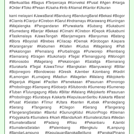
#Berkualitas #Bagus #Terpercaya #Konveksi #Pusat #Agen #Harga
#Order #Toko #Pesan #Usaha #Info #Alamat #Kantor #Ukuran
kami melayani #JawaBarat #Bandung #BandungBarat #Bekasi #Bogor
#Ciamis #Cianjur #Cirebon #Garut #Indramayu #Karawang #Kuningan
#Majalengka #Pangandaran #Purwakarta #Subang #Sukabumi
#Sumedang #Banjar #Bekasi #Cimahi #Cirebon #Depok #Sukabumi
#Tasikmalaya #JawaTengah #Banjarnegara #Banyumas #Batang
#Blora #Boyolali #Brebes #Cilacap #Demak #Grobogan #Jepara
#Karanganyar #Kebumen #Klaten #Kudus #Magelang #Pati
#Pekalongan #Pemalang #Purbalingga #Purworejo #Rembang
#Semarang #Sragen #Sukoharjo #Tegal #Temanggung #Wonogiri
#Wonosobo #Magelang #Pekalongan #Salatiga #Semarang
#Surakarta #Tegal #JawaTimur #Bangkalan #Banyuwangi #Blitar
#Bojonegoro #Bondowoso #Gresik #Jember #Jombang #Kediri
#Lamongan #Lumajang #Madiun #Magetan #Malang #Mojokerto
#Nganjuk #Ngawi #Pacitan #Pamekasan #Pasuruan #Ponorogo
#Probolinggo #Sampang #Sidoarjo #Situbondo #Sumenep #Sumenep
#Tuban #Tulungagung #Batu #Blitar #Malang #Mojokerto #Pasuruan
#Probolinggo #Surabaya #Jakarta #KepulauanSeribu #Jakarta #Barat
#Pusat #Selatan #Timur #Utara #banten #Lebak #Pandeglang
#Serang #Tangerang #Cilegon #Serang #Tangerang
#TangerangSelatan #Bantul #GunungKidul #KulonProgo #Sleman
#Yogyakarta #Sumatera #Aceh #BandaAceh #SumateraUtara #Medan
#SumateraBarat #Padang #Riau #Pekanbaru #Jambi
#SumateraSelatan #Palembang #Bengkulu #Lampung
#BandarLampung #KepulauanBangkaBelitung #PangkalPinang