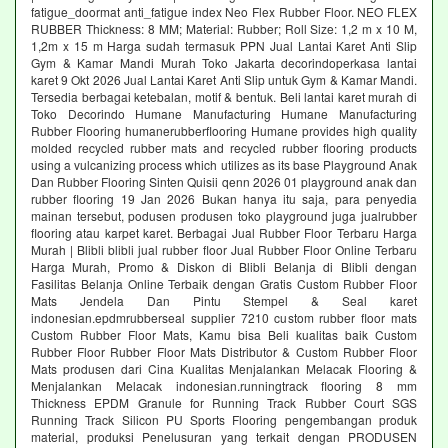
fatigue_doormat anti_fatigue index Neo Flex Rubber Floor. NEO FLEX
RUBBER Thickness: 8 MM; Material: Rubber; Roll Size: 1,2 m x 10 M,
1,2m x 15 m Harga sudah termasuk PPN Jual Lantai Karet Anti Slip
Gym & Kamar Mandi Murah Toko Jakarta decorindoperkasa lantai
karet 9 Okt 2026 Jual Lantai Karet Anti Slip untuk Gym & Kamar Mandi.
Tersedia berbagai ketebalan, motif & bentuk. Beli lantai karet murah di
Toko Decorindo Humane Manufacturing Humane Manufacturing
Rubber Flooring humanerubberflooring Humane provides high quality
molded recycled rubber mats and recycled rubber flooring products
using a vulcanizing process which utilizes as its base Playground Anak
Dan Rubber Flooring Sinten Quisii qenn 2026 01 playground anak dan
rubber flooring 19 Jan 2026 Bukan hanya itu saja, para penyedia
mainan tersebut, podusen produsen toko playground juga jualrubber
flooring atau karpet karet. Berbagai Jual Rubber Floor Terbaru Harga
Murah | Blibli blibli jual rubber floor Jual Rubber Floor Online Terbaru
Harga Murah, Promo & Diskon di Blibli Belanja di Blibli dengan
Fasilitas Belanja Online Terbaik dengan Gratis Custom Rubber Floor
Mats Jendela Dan Pintu Stempel & Seal karet
indonesian.epdmrubberseal supplier 7210 custom rubber floor mats
Custom Rubber Floor Mats, Kamu bisa Beli kualitas baik Custom
Rubber Floor Rubber Floor Mats Distributor & Custom Rubber Floor
Mats produsen dari Cina Kualitas Menjalankan Melacak Flooring &
Menjalankan Melacak indonesian.runningtrack flooring 8 mm
Thickness EPDM Granule for Running Track Rubber Court SGS
Running Track Silicon PU Sports Flooring pengembangan produk
material, produksi Penelusuran yang terkait dengan PRODUSEN