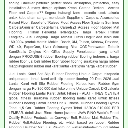
flooing Checker pattem? perfect shock absorption, protection, easy
installation & many design options Kreasi Sarana Berkah | Access
Floor and Carpets?? Segera hubungi kami, tersedia stock Jakarta
untuk kebutuhan sangat mendesak Supplier of Carpets. Accessories
Raised Floor. Supplier of Raised Floor. Access Floor Systems Suminoe
CarpetsAxmister CarpetsHaima CarpetsZT Access Floor Rubber Mat
Flooring | Pilihan Perkakas Terlengkap? Harga Terbaik Pilihan
Lengkap? Jual Lengkap Harga Terbaik Gratis Ongkir Ada lebih dari
160.000+ produk Merek: Makita, Bosch, 3M, Trusco, Krisbow, Dextone,
WD 40, PaperOne, Uvex Sekarang Bisa CODPenawaran Terbaik
KamiGratis Ongkos KirimOffice Supply Penelusuran yang terkait
dengan PRODUSEN rubber flooring rubber flooring indonesia harga
rubber floor jual beli rubber floor rubber flooring surabaya harga rubber
mat playground rubber mat karet lantai karet gym harga karpet rubber
Jual Lantai Karet Anti Slip Rubber Flooring Unique Carpet tokopedia
uniquecarpet lantai karet anti slip rubber flooring 29 Des 2026 Jual
Lantai Karet Anti Slip Rubber Flooring, Karpet karet Rubber Gym
dengan harga Rp 350.000 dari toko online Unique Carpet, DKI Jakarta
Rubber Flooring Lantai Karet Untuk Fitness • ALAT FITNES CENTER
global fitness surabaya rubber flooring lantai karet untuk fitness
Rubber Flooring Lantai Karet Untuk Fitness. Rubber Flooring Gymex
Tebal 1,5 Cm. Rubber Flooring Gymex Tebal HARGA 210.000 PER
LEMBAR. detail Java Rino: Home javarino JAVA RINO World's Finest
Quality Rubber Products. as Conveyor Belt, Rubber Mat, Rubber Tile,
Rubber Roll,Rubber Flooring, etc; which based on rubber. Rubber
Flooring | Rubber Mat Jual Playground wahanatirtaplayground rubber