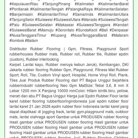
#KepulauanRiau #TanjungPinang #Kalimatan #KalimantanBarat
#Pontianak #KalimantanTengah #PalangkaRaya #KalimantanSelatan
#Banjarmasin #KalimantanTimur #Samarinda #KalimantanUtara
#TanjungSelor #Sulawesi #SulawesiUtara #Manado #SulawesiTengah
#Palu #SulawesiSelatan #Makassar #SulawesiTenggara #Kendari
#SulawesiBarat #Mamuju #Gorontalo #SundaKecil #Bali #Denpasar
#NusaTenggaraTimur #Kupang #NusaTenggaraBarat #Mataram
#lombok #Batam
Distributor Rubber Flooring | Gym, Fitness, Playground Sport
rubberhouses Rubber mats, Rubber roll, Rubber tile, Rubber epdm
(custom), Rubber interlocking
Karpet. Lantai kayu. Rubber meruya kebun Jeruk), Kembangan, DKI
Jakarta rubber flooring Rubber Gym, Playground, Fitness Mat Rubber
Sport, Roll, Tile, Custom Vinyl sport, Hospital, Home Vinyl Roll, Plank,
Tiles Jual Produk Rubber Flooring dari PT Bagus Unggul Sejahtera
rubberindustri rubberflooring Neo Gym MatSize: Tebal 3,6, 8 mm X
Lebar 1200 mm X Panjang 10000 mmColor: Hitam bintik biru, yellow,
merah dan abu.PT Bagus Unggul Harga jual Epdm Rubber Floor lantai
karet rubber flooring rubberflooringindonesia jual epdm rubber floor
lantai karet 21 Jan 2026 epdm rubber floor indonesia lantai karet yang
dapat diaplikasi di jogging track, lantai gym,playground mats, outdoor
mats, lantai olahraga sport Gambar untuk PRODUSEN rubber flooring
Hasil gambar untuk PRODUSEN rubber flooring Hasil gambar untuk
PRODUSEN rubber flooring Hasil gambar untuk PRODUSEN rubber
flooring Hasil gambar untuk PRODUSEN rubber flooring Hasil gambar
untuk PRODUSEN rubber flooring Jual Rubber Flooring Children