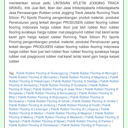
memberikan solusi yaitu LINTASAN ATLETIK JOGGING TRACK
GRAVEL. Info Jual Beli, Iklan dan Jasa Infokotajakarta infokotajakarta
Jasa Pemasangan Rubber untuk Jogging Track Jakarta Running Track
Silicon PU Sports Flooring pengembangan produk material, produksi
Penelusuran yang terkait dengan PRODUSEN rubber flooring rubber
flooring indonesia harga rubber floor jual beli rubber floor rubber
flooring surabaya harga rubber mat playground rubber mat karet lantai
karet gym harga karpet rubber Running Track Silicon PU Sports
Flooring pengembangan produk material, produksi Penelusuran yang
terkait dengan PRODUSEN rubber flooring rubber flooring indonesia
harga rubber floor jual beli rubber floor rubber flooring surabaya harga
rubber mat playground rubber mat karet lantai karet gym harga karpet
rubber
Tag :
Pabrik Rubber Flooring di Temanggung
|
Pabrik Rubber Flooring di Wonogiri
|
Pabrik Rubber Flooring di Wonosobo
|
Pabrik Rubber Flooring di Magelang
|
Pabrik
Rubber Flooring di Pekalongan
|
Pabrik Rubber Flooring di Salatiga
|
Pabrik Rubber
Flooring di Semarang
|
Pabrik Rubber Flooring di Surakarta
|
Pabrik Rubber
Flooring di Tegal
|
Pabrik Rubber Flooring di Jawa Timur
|
Pabrik Rubber Flooring di
Bangkalan
|
Pabrik Rubber Flooring di Banyuwangi
|
Pabrik Rubber Flooring di
Blitar
|
Pabrik Rubber Flooring di Bojonegoro
|
Pabrik Rubber Flooring di
Bondowoso
|
Pabrik Rubber Flooring di Gresik
|
Pabrik Rubber Flooring di Jember
|
Pabrik Rubber Flooring di Jombang
|
Pabrik Rubber Flooring di Kediri
|
Pabrik
Rubber Flooring di Lamongan
|
Pabrik Rubber Flooring di Lumajang
|
Pabrik
Rubber Flooring di Madiun
|
Pabrik Rubber Flooring di Magetan
|
Pabrik Rubber
Flooring di Malang
|
Pabrik Rubber Flooring di Mojokerto
|
Pabrik Rubber Flooring di
Nganjuk
|
Pabrik Rubber Flooring di Ngawi
|
Pabrik Rubber Flooring di Pacitan
|
Pabrik Rubber Flooring di Pamekasan
|
Pabrik Rubber Flooring di Pasuruan
|