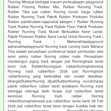
Flooring Menjual berbagai macam perlengkapan playground
Rubber Flooring Rubber Mat, Rubber Running Track,
Rubber Tiles jual rubber flooring murah harga rubber
Rubber Running Track Pabrik Rubber Produsen Produksi
Rubber pabrikrubber.rajaproduk kategori 1 Rubber Running
Track Rubber Running Track Rubber Floor. Pabrik Produsen
Rubber Running Track Murah Berkualitas Karet Lantai.
Pabrik Produsen Rubber Karet Lantai Untuk Running Track |
Running Track | Wahanatirtaplayground
wahanatirtaplayground Running track running track Wahana
Tirta adalah perusahaan profesional dalam pembuatan alas
karet safety rubber flooring rubber mate. Perusahaan
membangun joging track dengan jual Runningtrack lantai
karet hub: Rubberflooring|jual rubberflooringindonesia
Running track rubberfloor 2026 jual Runningtrack
rubberflooring yang berkualitas dan mudah diaplikasi.
dihargai|Rubberflooring dijual|Rubberflooring murah|harga
pabrik rubberfloor rubber karet lantaikaret Running track
sehingga olahraga lebih terasa Jual rubberfloor lantai
karetJual Running track rubber flooring
rubberflooringindonesia jual rubberfloor lantai karet 28 Feb
2026 jual rubberfloor lantai karet dengan kualitas baik dan
harga terjangkau, dihargai|Rubberflooring