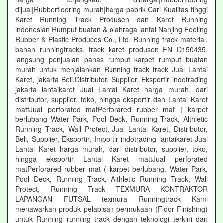
dijual|Rubberflooring murah|harga pabrik Cari Kualitas tinggi
Karet Running Track Produsen dan Karet Running
indonesian Rumput buatan & olahraga lantai Nanjing Feeling
Rubber & Plastic Produces Co., Ltd. Running track material,
bahan runningtracks, track karet produsen FN D150435.
langsung penjualan panas rumput karpet rumput buatan
murah untuk menjalankan Running track track Jual Lantai
Karet, jakarta Beli,Distributor, Supplier, Eksportir indotrading
jakarta lantaikaret Jual Lantai Karet harga murah, dari
distributor, supplier, toko, hingga eksportir dan Lantai Karet
mattJual perforated matPerforared rubber mat ( karpet
berlubang Water Park, Pool Deck, Running Track, Althletic
Running Track, Wall Protect, Jual Lantai Karet, Distributor,
Beli, Supplier, Eksportir, Importir indotrading lantaikaret Jual
Lantai Karet harga murah, dari distributor, supplier, toko,
hingga eksportir Lantai Karet mattJual perforated
matPerforared rubber mat ( karpet berlubang. Water Park,
Pool Deck, Running Track, Althletic Running Track, Wall
Protect, Running Track TEXMURA KONTRAKTOR
LAPANGAN FUTSAL texmura Runningtrack Kami
menawarkan produk pelapisan permukaan (Floor Finishing)
untuk Running running track dengan teknologi terkini dan