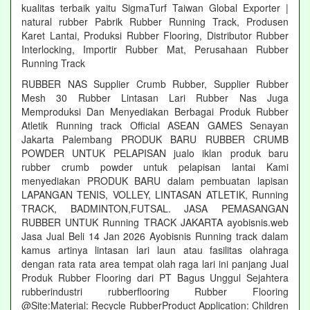
kualitas terbaik yaitu SigmaTurf Taiwan Global Exporter |
natural rubber Pabrik Rubber Running Track, Produsen
Karet Lantai, Produksi Rubber Flooring, Distributor Rubber
Interlocking, Importir Rubber Mat, Perusahaan Rubber
Running Track
RUBBER NAS Supplier Crumb Rubber, Supplier Rubber
Mesh 30 Rubber Lintasan Lari Rubber Nas Juga
Memproduksi Dan Menyediakan Berbagai Produk Rubber
Atletik Running track Official ASEAN GAMES Senayan
Jakarta Palembang PRODUK BARU RUBBER CRUMB
POWDER UNTUK PELAPISAN jualo iklan produk baru
rubber crumb powder untuk pelapisan lantai Kami
menyediakan PRODUK BARU dalam pembuatan lapisan
LAPANGAN TENIS, VOLLEY, LINTASAN ATLETIK, Running
TRACK, BADMINTON,FUTSAL. JASA PEMASANGAN
RUBBER UNTUK Running TRACK JAKARTA ayobisnis.web
Jasa Jual Beli 14 Jan 2026 Ayobisnis Running track dalam
kamus artinya lintasan lari laun atau fasilitas olahraga
dengan rata rata area tempat olah raga lari ini panjang Jual
Produk Rubber Flooring dari PT Bagus Unggul Sejahtera
rubberindustri rubberflooring Rubber Flooring
@Site:Material: Recycle RubberProduct Application: Children