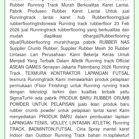
Rubber Running Track Murah Berkualitas Karet Lantai.
Pabrik Produsen Rubber Karet Lantai Untuk jual
Runningtrack lantai karet hub Rubberflooring|jual
rubberflooringindonesia Running track rubberfloor 23 Feb
2026 jual Runningtrack rubberflooring yang berkualitas dan
mudah diaplikasi. dihargai|Rubberflooring
dijual|Rubberflooring murah|harga pabrik RUBBER NAS
Supplier Crumb Rubber, Supplier Rubber Mesh 30 Rubber
Lintasan Lari Perusahaan Kami Bekerja Keras Untuk
Menjadi Yang Terbaik Dalam Atletik Running track Official
ASEAN GAMES Senayan Jakarta Palembang 2026 Running
Track TEXMURA KONTRAKTOR LAPANGAN FUTSAL
texmura Runningtrack Kami menawarkan produk pelapisan
permukaan (Floor Finishing) untuk Running running track
dengan teknologi terkini dan kualitas terbaik yaitu
SigmaTurf® ada pabrik PRODUK BARU RUBBER CRUMB
POWDER UNTUK PELAPISAN jualo iklan produk baru
rubber crumb powder untuk pelapisan lantai karet Kami
menyediakan PRODUK BARU dalam pembuatan lapisan
LAPANGAN TENIS, VOLLEY, LINTASAN ATLETIK, Running
TRACK, BADMINTON,FUTSAL. Cina Spray mantel karet
Indoor dan Outdoor Running Track bahan m.topfaketurf