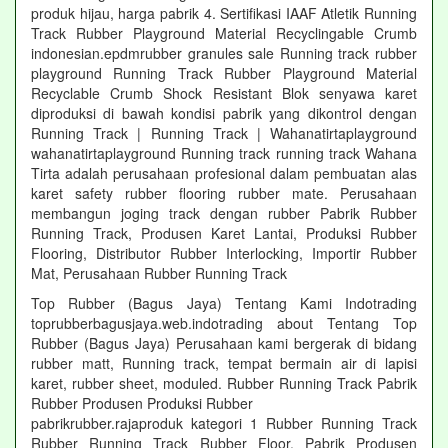
produk hijau, harga pabrik 4. Sertifikasi IAAF Atletik Running
Track Rubber Playground Material Recyclingable Crumb
indonesian.epdmrubber granules sale Running track rubber
playground Running Track Rubber Playground Material
Recyclable Crumb Shock Resistant Blok senyawa karet
diproduksi di bawah kondisi pabrik yang dikontrol dengan
Running Track | Running Track | Wahanatirtaplayground
wahanatirtaplayground Running track running track Wahana
Tirta adalah perusahaan profesional dalam pembuatan alas
karet safety rubber flooring rubber mate. Perusahaan
membangun joging track dengan rubber Pabrik Rubber
Running Track, Produsen Karet Lantai, Produksi Rubber
Flooring, Distributor Rubber Interlocking, Importir Rubber
Mat, Perusahaan Rubber Running Track
Top Rubber (Bagus Jaya) Tentang Kami Indotrading
toprubberbagusjaya.web.indotrading about Tentang Top
Rubber (Bagus Jaya) Perusahaan kami bergerak di bidang
rubber matt, Running track, tempat bermain air di lapisi
karet, rubber sheet, moduled. Rubber Running Track Pabrik
Rubber Produsen Produksi Rubber
pabrikrubber.rajaproduk kategori 1 Rubber Running Track
Rubber Running Track Rubber Floor. Pabrik Produsen