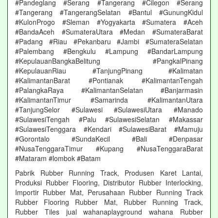
#Pandeglang #Serang #Tangerang #Cilegon #Serang
#Tangerang #TangerangSelatan #Bantul #GunungKidul
#KulonProgo #Sleman #Yogyakarta #Sumatera #Aceh
#BandaAceh #SumateraUtara #Medan #SumateraBarat
#Padang #Riau #Pekanbaru #Jambi #SumateraSelatan
#Palembang #Bengkulu #Lampung #BandarLampung
#KepulauanBangkaBelitung #PangkalPinang
#KepulauanRiau #TanjungPinang #Kalimatan
#KalimantanBarat #Pontianak #KalimantanTengah
#PalangkaRaya #KalimantanSelatan #Banjarmasin
#KalimantanTimur #Samarinda #KalimantanUtara
#TanjungSelor #Sulawesi #SulawesiUtara #Manado
#SulawesiTengah #Palu #SulawesiSelatan #Makassar
#SulawesiTenggara #Kendari #SulawesiBarat #Mamuju
#Gorontalo #SundaKecil #Bali #Denpasar
#NusaTenggaraTimur #Kupang #NusaTenggaraBarat
#Mataram #lombok #Batam
Pabrik Rubber Running Track, Produsen Karet Lantai,
Produksi Rubber Flooring, Distributor Rubber Interlocking,
Importir Rubber Mat, Perusahaan Rubber Running Track
Rubber Flooring Rubber Mat, Rubber Running Track,
Rubber Tiles jual wahanaplayground wahana Rubber