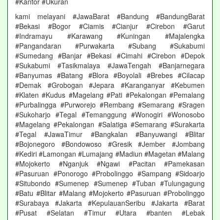
#Kantor #Ukuran
kami melayani #JawaBarat #Bandung #BandungBarat
#Bekasi #Bogor #Ciamis #Cianjur #Cirebon #Garut
#Indramayu #Karawang #Kuningan #Majalengka
#Pangandaran #Purwakarta #Subang #Sukabumi
#Sumedang #Banjar #Bekasi #Cimahi #Cirebon #Depok
#Sukabumi #Tasikmalaya #JawaTengah #Banjarnegara
#Banyumas #Batang #Blora #Boyolali #Brebes #Cilacap
#Demak #Grobogan #Jepara #Karanganyar #Kebumen
#Klaten #Kudus #Magelang #Pati #Pekalongan #Pemalang
#Purbalingga #Purworejo #Rembang #Semarang #Sragen
#Sukoharjo #Tegal #Temanggung #Wonogiri #Wonosobo
#Magelang #Pekalongan #Salatiga #Semarang #Surakarta
#Tegal #JawaTimur #Bangkalan #Banyuwangi #Blitar
#Bojonegoro #Bondowoso #Gresik #Jember #Jombang
#Kediri #Lamongan #Lumajang #Madiun #Magetan #Malang
#Mojokerto #Nganjuk #Ngawi #Pacitan #Pamekasan
#Pasuruan #Ponorogo #Probolinggo #Sampang #Sidoarjo
#Situbondo #Sumenep #Sumenep #Tuban #Tulungagung
#Batu #Blitar #Malang #Mojokerto #Pasuruan #Probolinggo
#Surabaya #Jakarta #KepulauanSeribu #Jakarta #Barat
#Pusat #Selatan #Timur #Utara #banten #Lebak