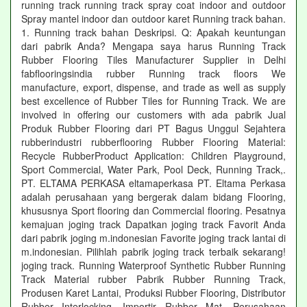
running track running track spray coat indoor and outdoor
Spray mantel indoor dan outdoor karet Running track bahan.
1. Running track bahan Deskripsi. Q: Apakah keuntungan
dari pabrik Anda? Mengapa saya harus Running Track
Rubber Flooring Tiles Manufacturer Supplier in Delhi
fabflooringsindia rubber Running track floors We
manufacture, export, dispense, and trade as well as supply
best excellence of Rubber Tiles for Running Track. We are
involved in offering our customers with ada pabrik Jual
Produk Rubber Flooring dari PT Bagus Unggul Sejahtera
rubberindustri rubberflooring Rubber Flooring Material:
Recycle RubberProduct Application: Children Playground,
Sport Commercial, Water Park, Pool Deck, Running Track,.
PT. ELTAMA PERKASA eltamaperkasa PT. Eltama Perkasa
adalah perusahaan yang bergerak dalam bidang Flooring,
khususnya Sport flooring dan Commercial flooring. Pesatnya
kemajuan joging track Dapatkan joging track Favorit Anda
dari pabrik joging m.indonesian Favorite joging track lantai di
m.indonesian. Pilihlah pabrik joging track terbaik sekarang!
joging track. Running Waterproof Synthetic Rubber Running
Track Material rubber Pabrik Rubber Running Track,
Produsen Karet Lantai, Produksi Rubber Flooring, Distributor
Rubber Interlocking, Importir Rubber Mat, Perusahaan