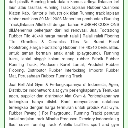
dari plastik Running track dalam kamus artinya lintasan lari
laun atau fasilitas Running Track lapisan Rubber Cushions
Klaten Kab. Kantor & Industri olx iklan Running track lapisan
rubber cushions 29 Mei 2026 Menerima pembuatan Running
Track,lintasan Atletik dll dengan bahan RUBBER CUSHIONS
dll.Menerima pekerjaan dari nol renovasi, Jual Footstrong
Rubber Tile 40x40 harga murah ralali | Ralali ralali Flooring
Tile, Granites & Ceramics Tiles No Brand Pusat
Footstrong,Harga Footstrong Rubber Tile 40x40 berkualitas.
untuk taman bermain anak anak (playground), Running
track, lantai pinggir kolam renang rubber Pabrik Rubber
Running Track, Produsen Karet Lantai, Produksi Rubber
Flooring, Distributor Rubber Interlocking, Importir Rubber
Mat, Perusahaan Rubber Running Track
Jual Beli Alat Gym & Perlengkapannya di Indonesia, Agen,
Distributor indonetwork alat gym perlengkapannya Temukan
agen, supplier dan distributor Alat Gym & Perlengkapannya
terlengkap hanya disini. Kami menyediakan database
terlengkap dengan harga termurah untuk produk Alat Gym.
Rubber Paving ( For Playground, Running Track) penutup
lantai berjalan track Alibaba Produsen Directory indonesian g
floor cover running track Athletic facilities sport and gym