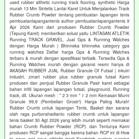
used rubber althetic running track flooring, synthetic Harga
murah 13 Mm Sintetis Lantai Karet Untuk Menjalankan Track
Rubber Crumb Powder tentang pembuatan lapangan tenis
pembuatanlapangantenis author pembuatanlapangantenis 9
Apr 2026 Kami dari produsen Rubber Crumb Powder
(Tepung Karet) memberikan solusi yaitu LINTASAN ATLETIK
Running TRACK GRAVEL. Jual Gps & Running Watches
dengan Harga Murah | Bhinneka bhinneka category gps
running watches Daftar harga Gps & Running Watches
terbaru & murah dengan spesifikasi terbaik. Tersedia Gps &
Running Watches murah dengan garansi resmi hanya di
AKASAH RUBBER JUAL Rubber Granule Of Futsal | inkuiri
industri. zmart rubber plus rubber granule futsal Kami
produsen dan penjual Rubber Granule Pasir karet sebagai
bahan infill lapangan lapangan futsal, playground, Running
track, dll. Ukuran mesh : * 2 3 mm * 1 2 mm Kemasan Murni
Granule 99,9 (Pembelian Grosir!) Harga Paling Murah!
Rubber Crumb untuk lapangan Tenis, Basket dan sarana
olah raga purborahadianto rubber crumb untuk lapangan
tenis basket 30 Agt 2026 yang lebih murah seperti memakai
bahan Crumb Rubber Powder (RCP). dan Tentunya Kami
produsen RCP sangat bangga karena bahan RCP ini di How
to pave wet pour athletic track,Sandwich system running