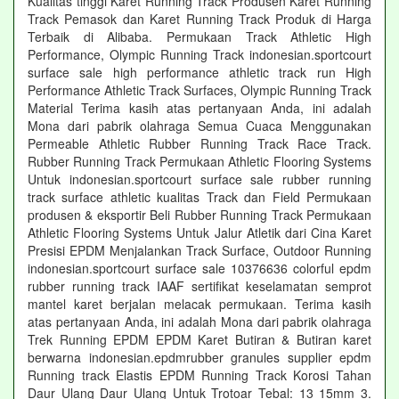
Kualitas tinggi Karet Running Track Produsen Karet Running
Track Pemasok dan Karet Running Track Produk di Harga
Terbaik di Alibaba. Permukaan Track Athletic High
Performance, Olympic Running Track indonesian.sportcourt
surface sale high performance athletic track run High
Performance Athletic Track Surfaces, Olympic Running Track
Material Terima kasih atas pertanyaan Anda, ini adalah
Mona dari pabrik olahraga Semua Cuaca Menggunakan
Permeable Athletic Rubber Running Track Race Track.
Rubber Running Track Permukaan Athletic Flooring Systems
Untuk indonesian.sportcourt surface sale rubber running
track surface athletic kualitas Track dan Field Permukaan
produsen & eksportir Beli Rubber Running Track Permukaan
Athletic Flooring Systems Untuk Jalur Atletik dari Cina Karet
Presisi EPDM Menjalankan Track Surface, Outdoor Running
indonesian.sportcourt surface sale 10376636 colorful epdm
rubber running track IAAF sertifikat keselamatan semprot
mantel karet berjalan melacak permukaan. Terima kasih
atas pertanyaan Anda, ini adalah Mona dari pabrik olahraga
Trek Running EPDM EPDM Karet Butiran & Butiran karet
berwarna indonesian.epdmrubber granules supplier epdm
Running track Elastis EPDM Running Track Korosi Tahan
Daur Ulang Daur Ulang Untuk Trotoar Tebal: 13 15mm 3.