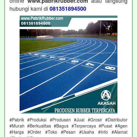
online
atau langsung
www.pabrikrubber.com
hubungi kami di
081351894500
#Pabrik #Produksi #Produsen #Jual #Grosir #Distributor
#Murah #Berkualitas #Bagus #Terpercaya #Pusat #Agen
#Harga #Order #Toko #Pesan #Usaha #Info #Alamat