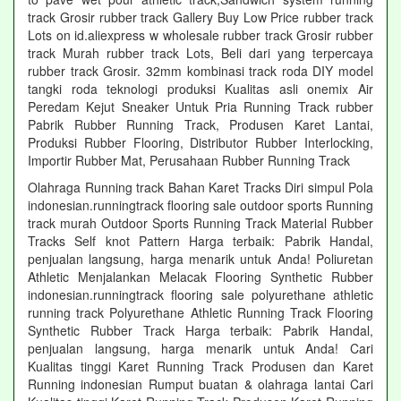
track Grosir rubber track Gallery Buy Low Price rubber track
Lots on id.aliexpress w wholesale rubber track Grosir rubber
track Murah rubber track Lots, Beli dari yang terpercaya
rubber track Grosir. 32mm kombinasi track roda DIY model
tangki roda teknologi produksi Kualitas asli onemix Air
Peredam Kejut Sneaker Untuk Pria Running Track rubber
Pabrik Rubber Running Track, Produsen Karet Lantai,
Produksi Rubber Flooring, Distributor Rubber Interlocking,
Importir Rubber Mat, Perusahaan Rubber Running Track
Olahraga Running track Bahan Karet Tracks Diri simpul Pola
indonesian.runningtrack flooring sale outdoor sports Running
track murah Outdoor Sports Running Track Material Rubber
Tracks Self knot Pattern Harga terbaik: Pabrik Handal,
penjualan langsung, harga menarik untuk Anda! Poliuretan
Athletic Menjalankan Melacak Flooring Synthetic Rubber
indonesian.runningtrack flooring sale polyurethane athletic
running track Polyurethane Athletic Running Track Flooring
Synthetic Rubber Track Harga terbaik: Pabrik Handal,
penjualan langsung, harga menarik untuk Anda! Cari
Kualitas tinggi Karet Running Track Produsen dan Karet
Running indonesian Rumput buatan & olahraga lantai Cari