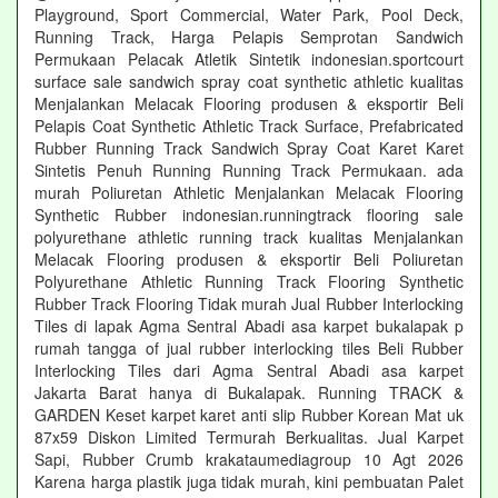
Playground, Sport Commercial, Water Park, Pool Deck,
Running Track, Harga Pelapis Semprotan Sandwich
Permukaan Pelacak Atletik Sintetik indonesian.sportcourt
surface sale sandwich spray coat synthetic athletic kualitas
Menjalankan Melacak Flooring produsen & eksportir Beli
Pelapis Coat Synthetic Athletic Track Surface, Prefabricated
Rubber Running Track Sandwich Spray Coat Karet Karet
Sintetis Penuh Running Running Track Permukaan. ada
murah Poliuretan Athletic Menjalankan Melacak Flooring
Synthetic Rubber indonesian.runningtrack flooring sale
polyurethane athletic running track kualitas Menjalankan
Melacak Flooring produsen & eksportir Beli Poliuretan
Polyurethane Athletic Running Track Flooring Synthetic
Rubber Track Flooring Tidak murah Jual Rubber Interlocking
Tiles di lapak Agma Sentral Abadi asa karpet bukalapak p
rumah tangga of jual rubber interlocking tiles Beli Rubber
Interlocking Tiles dari Agma Sentral Abadi asa karpet
Jakarta Barat hanya di Bukalapak. Running TRACK &
GARDEN Keset karpet karet anti slip Rubber Korean Mat uk
87x59 Diskon Limited Termurah Berkualitas. Jual Karpet
Sapi, Rubber Crumb krakataumediagroup 10 Agt 2026
Karena harga plastik juga tidak murah, kini pembuatan Palet