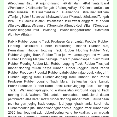
#KepulauanRiau #TanjungPinang #Kalimatan #KalimantanBarat
#Pontianak #KalimantanTengah #PalangkaRaya #KalimantanSelatan
#Banjarmasin #KalimantanTimur #Samarinda #KalimantanUtara
#TanjungSelor #Sulawesi #SulawesiUtara #Manado #SulawesiTengah
#Palu #SulawesiSelatan #Makassar #SulawesiTenggara #Kendari
#SulawesiBarat #Mamuju #Gorontalo #SundaKecil #Bali #Denpasar
#NusaTenggaraTimur #Kupang #NusaTenggaraBarat #Mataram
#lombok #Batam
Pabrik Rubber Jogging Track, Produsen Karet Lantai, Produksi Rubber
Flooring, Distributor Rubber Interlocking, Importir Rubber Mat,
Perusahaan Rubber Jogging Track Rubber Flooring Rubber Mat,
Rubber Jogging Track, Rubber Tiles jual wahanaplayground wahana
Rubber Flooring Menjual berbagai macam perlengkapan playground
Rubber Flooring Rubber Mat, Rubber Jogging Track, Rubber Tiles jual
rubber flooring murah harga rubber Rubber Jogging Track Pabrik
Rubber Produsen Produksi Rubber pabrikrubber.rajaproduk kategori 1
Rubber Jogging Track Rubber Jogging Track Rubber Floor. Pabrik
Produsen Rubber Jogging Track Murah Berkualitas Karet Lantai.
Pabrik Produsen Rubber Karet Lantai Untuk Jogging Track | Running
Track | Wahanatirtaplayground wahanatirtaplayground jogging track
running track Wahana Tirta adalah perusahaan profesional dalam
pembuatan alas karet safety rubber flooring rubber mate. Perusahaan
membangun joging track dengan jual joggingtrack lantai karet hub:
Rubberflooring|jual rubberflooringindonesia jogging track rubberfloor
2026 jual joggingtrack rubberflooring yang berkualitas dan mudah
diaplikasi. dihargai|Rubberflooring dijual|Rubberflooring murah|harga