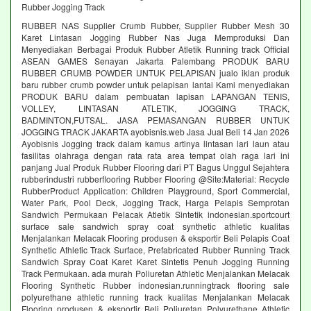
Rubber Jogging Track
RUBBER NAS Supplier Crumb Rubber, Supplier Rubber Mesh 30
Karet Lintasan Jogging Rubber Nas Juga Memproduksi Dan
Menyediakan Berbagai Produk Rubber Atletik Running track Official
ASEAN GAMES Senayan Jakarta Palembang PRODUK BARU
RUBBER CRUMB POWDER UNTUK PELAPISAN jualo iklan produk
baru rubber crumb powder untuk pelapisan lantai Kami menyediakan
PRODUK BARU dalam pembuatan lapisan LAPANGAN TENIS,
VOLLEY, LINTASAN ATLETIK, JOGGING TRACK,
BADMINTON,FUTSAL. JASA PEMASANGAN RUBBER UNTUK
JOGGING TRACK JAKARTA ayobisnis.web Jasa Jual Beli 14 Jan 2026
Ayobisnis Jogging track dalam kamus artinya lintasan lari laun atau
fasilitas olahraga dengan rata rata area tempat olah raga lari ini
panjang Jual Produk Rubber Flooring dari PT Bagus Unggul Sejahtera
rubberindustri rubberflooring Rubber Flooring @Site:Material: Recycle
RubberProduct Application: Children Playground, Sport Commercial,
Water Park, Pool Deck, Jogging Track, Harga Pelapis Semprotan
Sandwich Permukaan Pelacak Atletik Sintetik indonesian.sportcourt
surface sale sandwich spray coat synthetic athletic kualitas
Menjalankan Melacak Flooring produsen & eksportir Beli Pelapis Coat
Synthetic Athletic Track Surface, Prefabricated Rubber Running Track
Sandwich Spray Coat Karet Karet Sintetis Penuh Jogging Running
Track Permukaan. ada murah Poliuretan Athletic Menjalankan Melacak
Flooring Synthetic Rubber indonesian.runningtrack flooring sale
polyurethane athletic running track kualitas Menjalankan Melacak
Flooring produsen & eksportir Beli Poliuretan Polyurethane Athletic