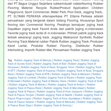
dari PT Bagus Unggul Sejahtera rubberindustri rubberflooring Rubber
Flooring Material: Recycle RubberProduct Application: Children
Playground, Sport Commercial, Water Park, Pool Deck, Jogging Track,.
PT. ELTAMA PERKASA eltamaperkasa PT. Eltama Perkasa adalah
perusahaan yang bergerak dalam bidang Flooring, khususnya Sport
flooring dan Commercial flooring. Pesatnya kemajuan joging track
Dapatkan joging track Favorit Anda dari pabrik joging m.indonesian
Favorite joging track lantai di m.indonesian. Pilihlah pabrik joging track
terbaik sekarang! joging track. Jogging Waterproof Synthetic Rubber
Running Track Material rubber Pabrik Rubber Jogging Track, Produsen
Karet Lantai, Produksi Rubber Flooring, Distributor Rubber
Interlocking, Importir Rubber Mat, Perusahaan Rubber Jogging Track
Tag :
Rubber Jogging Track di Mamuju
|
Rubber Jogging Track
|
Rubber Jogging
Track di Sunda Kecil
|
Rubber Jogging Track di Bali
|
Rubber Jogging Track di
Denpasar
|
Rubber Jogging Track di Nusa Tenggara Timur
|
Rubber Jogging Track
di NTT
|
Rubber Jogging Track di Kupang
|
Rubber Jogging Track di Nusa Tenggara
Barat
|
Rubber Jogging Track di NTB
|
Rubber Jogging Track di Mataram
|
Rubber
Jogging Track di Lombok
|
Rubber Jogging Track di Batam
|
Rubber Jogging Track
di Morowali
|
Rubber Jogging Track di Maluku Utara
|
Rubber Jogging Track di Sofifi
|
Rubber Jogging Track di Maluku
|
Rubber Jogging Track di Ambon
|
Rubber
Jogging Track di Papua Barat
|
Rubber Jogging Track di Manokwari
|
Rubber
Jogging Track di Papua
|
Rubber Jogging Track di Kota Jayapura
|
Rubber Jogging
Track di Papua Tengah
|
Rubber Jogging Track di Nabire
|
Rubber Jogging Track di
Papua Pegunungan
|
Rubber Jogging Track di Kota Jayawijaya
|
Rubber Jogging
Track di Papua Selatan
|
Rubber Jogging Track di Merauke
|
Rubber Jogging Track
di Papua Barat Daya
|
Rubber Jogging Track di Sorong
|