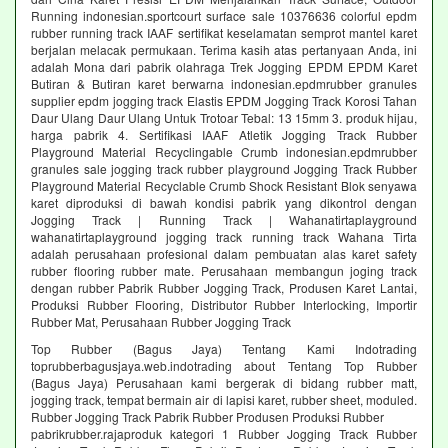
Running indonesian.sportcourt surface sale 10376636 colorful epdm
rubber running track IAAF sertifikat keselamatan semprot mantel karet
berjalan melacak permukaan. Terima kasih atas pertanyaan Anda, ini
adalah Mona dari pabrik olahraga Trek Jogging EPDM EPDM Karet
Butiran & Butiran karet berwarna indonesian.epdmrubber granules
supplier epdm jogging track Elastis EPDM Jogging Track Korosi Tahan
Daur Ulang Daur Ulang Untuk Trotoar Tebal: 13 15mm 3. produk hijau,
harga pabrik 4. Sertifikasi IAAF Atletik Jogging Track Rubber
Playground Material Recyclingable Crumb indonesian.epdmrubber
granules sale jogging track rubber playground Jogging Track Rubber
Playground Material Recyclable Crumb Shock Resistant Blok senyawa
karet diproduksi di bawah kondisi pabrik yang dikontrol dengan
Jogging Track | Running Track | Wahanatirtaplayground
wahanatirtaplayground jogging track running track Wahana Tirta
adalah perusahaan profesional dalam pembuatan alas karet safety
rubber flooring rubber mate. Perusahaan membangun joging track
dengan rubber Pabrik Rubber Jogging Track, Produsen Karet Lantai,
Produksi Rubber Flooring, Distributor Rubber Interlocking, Importir
Rubber Mat, Perusahaan Rubber Jogging Track
Top Rubber (Bagus Jaya) Tentang Kami Indotrading
toprubberbagusjaya.web.indotrading about Tentang Top Rubber
(Bagus Jaya) Perusahaan kami bergerak di bidang rubber matt,
jogging track, tempat bermain air di lapisi karet, rubber sheet, moduled.
Rubber Jogging Track Pabrik Rubber Produsen Produksi Rubber
pabrikrubber.rajaproduk kategori 1 Rubber Jogging Track Rubber