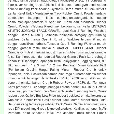
penutup lantai berjalan track Alibaba Produsen Directory indonesian g
floor cover running track Athletic facilities sport and gym used rubber
althetic running track flooring, synthetic Harga murah 13 Mm Sintetis
Lantai Karet Untuk Menjalankan Track Rubber Crumb Powder tentang
pembuatan lapangan tenis pembuatanlapangantenis author
pembuatanlapangantenis 9 Apr 2026 Kami dari produsen Rubber
Crumb Powder (Tepung Karet) memberikan solusi yaitu LINTASAN
ATLETIK JOGGING TRACK GRAVEL. Jual Gps & Running Watches
dengan Harga Murah | Bhinneka bhinneka category gps running
watches Daftar harga Gps & Running Watches terbaru & murah
dengan spesifikasi terbaik. Tersedia Gps & Running Watches murah
dengan garansi resmi hanya di AKASAH RUBBER JUAL Rubber
Granule Of Futsal | inkuiri industri. zmart rubber plus rubber granule
futsal Kami produsen dan penjual Rubber Granule Pasir karet sebagai
bahan infill lapangan lapangan futsal, playground, jogging track, dll.
Ukuran mesh : * 2 3 mm * 1 2 mm Kemasan Murni Granule 99,9
(Pembelian Grosir!) Harga Paling Murah! Rubber Crumb untuk
lapangan Tenis, Basket dan sarana olah raga purborahadianto rubber
crumb untuk lapangan tenis basket 30 Agt 2026 yang lebih murah
seperti memakai bahan Crumb Rubber Powder (RCP). dan Tentunya
Kami produsen RCP sangat bangga karena bahan RCP ini di How to
pave wet pour athletic track,Sandwich system running track Grosir
rubber track Gallery Buy Low Price rubber track Lots on id.aliexpress w
wholesale rubber track Grosir rubber track Murah rubber track Lots,
Beli dari yang terpercaya rubber track Grosir. 32mm kombinasi track
roda DIY model tangki roda teknologi produksi Kualitas asli onemix Air
Peredam Kejut Sneaker Untuk Pria Jogging Track rubber Pabrik