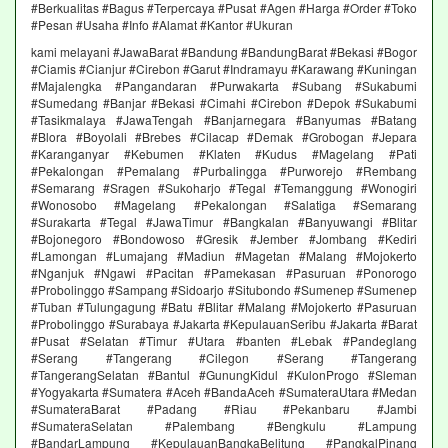
#Berkualitas #Bagus #Terpercaya #Pusat #Agen #Harga #Order #Toko
#Pesan #Usaha #Info #Alamat #Kantor #Ukuran
kami melayani #JawaBarat #Bandung #BandungBarat #Bekasi #Bogor
#Ciamis #Cianjur #Cirebon #Garut #Indramayu #Karawang #Kuningan
#Majalengka #Pangandaran #Purwakarta #Subang #Sukabumi
#Sumedang #Banjar #Bekasi #Cimahi #Cirebon #Depok #Sukabumi
#Tasikmalaya #JawaTengah #Banjarnegara #Banyumas #Batang
#Blora #Boyolali #Brebes #Cilacap #Demak #Grobogan #Jepara
#Karanganyar #Kebumen #Klaten #Kudus #Magelang #Pati
#Pekalongan #Pemalang #Purbalingga #Purworejo #Rembang
#Semarang #Sragen #Sukoharjo #Tegal #Temanggung #Wonogiri
#Wonosobo #Magelang #Pekalongan #Salatiga #Semarang
#Surakarta #Tegal #JawaTimur #Bangkalan #Banyuwangi #Blitar
#Bojonegoro #Bondowoso #Gresik #Jember #Jombang #Kediri
#Lamongan #Lumajang #Madiun #Magetan #Malang #Mojokerto
#Nganjuk #Ngawi #Pacitan #Pamekasan #Pasuruan #Ponorogo
#Probolinggo #Sampang #Sidoarjo #Situbondo #Sumenep #Sumenep
#Tuban #Tulungagung #Batu #Blitar #Malang #Mojokerto #Pasuruan
#Probolinggo #Surabaya #Jakarta #KepulauanSeribu #Jakarta #Barat
#Pusat #Selatan #Timur #Utara #banten #Lebak #Pandeglang
#Serang #Tangerang #Cilegon #Serang #Tangerang
#TangerangSelatan #Bantul #GunungKidul #KulonProgo #Sleman
#Yogyakarta #Sumatera #Aceh #BandaAceh #SumateraUtara #Medan
#SumateraBarat #Padang #Riau #Pekanbaru #Jambi
#SumateraSelatan #Palembang #Bengkulu #Lampung
#BandarLampung #KepulauanBangkaBelitung #PangkalPinang