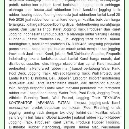
pabrik rubberfloor rubber karet lantaikaret jogging track sehingga
olahraga lebih terasa Jual rubberfloor lantai karetJual jogging track
rubber flooring rubberflooringindonesia jual rubberfloor lantai karet 28
Feb 2026 jual rubberfloor lantai karet dengan kualitas baik dan harga
terjangkau, dihargai|Rubberflooring dijual|Rubberflooring murah|harga
pabrik Cari Kualitas tinggi Karet Jogging Track Produsen dan Karet
Jogging indonesian Rumput buatan & olahraga lantai Nanjing Feeling
Rubber & Plastic Produces Co., Ltd. Jogging track material, bahan
runningtracks, track karet produsen FN D150435. langsung penjualan
panas rumput karpet rumput buatan murah untuk menjalankan jogging
track track Jual Lantai Karet, jakarta Beli,Distributor, Supplier, Eksportir
indotrading jakarta lantaikaret Jual Lantai Karet harga murah, dari
distributor, supplier, toko, hingga eksportir dan Lantai Karet mattJual
perforated matPerforared rubber mat ( karpet berlubang Water Park,
Pool Deck, Jogging Track, Althletic Running Track, Wall Protect, Jual
Lantai Karet, Distributor, Beli, Supplier, Eksportir, Importir indotrading
lantaikaret Jual Lantai Karet harga murah, dari distributor, supplier,
toko, hingga eksportir Lantai Karet mattJual perforated matPerforared
rubber mat ( karpet berlubang. Water Park, Pool Deck, Jogging Track,
Althletic Running Track, Wall Protect, Jogging Track TEXMURA
KONTRAKTOR LAPANGAN FUTSAL texmura joggingtrack Kami
menawarkan produk pelapisan permukaan (Floor Finishing) untuk
jogging running track dengan teknologi terkini dan kualitas terbaik
yaitu SigmaTurf Taiwan Global Exporter | natural rubber Pabrik Rubber
Jogging Track, Produsen Karet Lantai, Produksi Rubber Flooring,
Distributor Rubber Interlocking, Importir Rubber Mat, Perusahaan