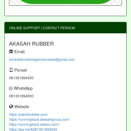
ONLINE SUPPORT | CONTACT PERSON
AKASAH RUBBER
Email
kontraktorolahragaindonesia@gmail.com
Ponsel
081351894500
WhatsApp
081351894500
Website
https://pabrikrubber.com/
https://runningtrack.akasahgroup.com/
https://runningtrack.akbam.com/
https://wa.me/6281351894500