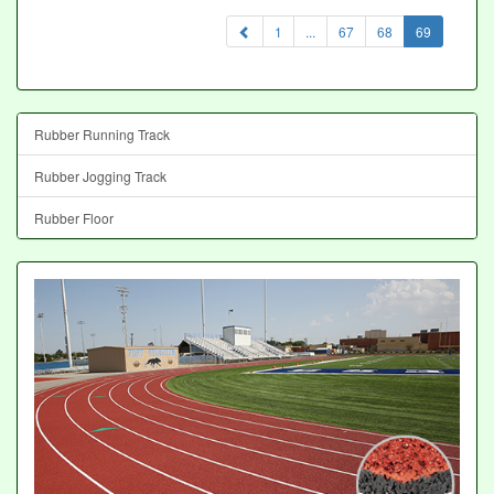
(current)
1
...
67
68
69
Rubber Running Track
Rubber Jogging Track
Rubber Floor