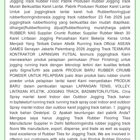
Jogging Track Rubber Floor. Pabrik Produsen Rubber Jogging Track
Murah Berkualitas Karet Lantai. Pabrik Produsen Rubber Karet Lantai
Untuk jual joggingtrack lantai karet hub Rubberflooring|jual
rubberflooringindonesia jogging track rubberfloor 23 Feb 2026 jual
joggingtrack rubberflooring yang berkualitas dan mudah diaplikasi.
dihargai|Rubberflooring dijual|Rubberflooring murah|harga pabrik
RUBBER NAS Supplier Crumb Rubber, Supplier Rubber Mesh 30
Karet Lintasan Jogging Perusahaan Kami Bekerja Keras Untuk
Menjadi Yang Terbaik Dalam Atletik Running track Official ASEAN
GAMES Senayan Jakarta Palembang 2026 Jogging Track TEXMURA
KONTRAKTOR LAPANGAN FUTSAL texmura joggingtrack Kami
menawarkan produk pelapisan permukaan (Floor Finishing) untuk
jogging running track dengan teknologi terkini dan kualitas terbaik
yaitu SigmaTurf® ada pabrik PRODUK BARU RUBBER CRUMB
POWDER UNTUK PELAPISAN jualo iklan produk baru rubber crumb
powder untuk pelapisan lantai karet Kami menyediakan PRODUK
BARU dalam pembuatan lapisan LAPANGAN TENIS, VOLLEY,
LINTASAN ATLETIK, JOGGING TRACK, BADMINTON,FUTSAL. Cina
Spray mantel karet Indoor dan Outdoor Jogging Track bahan
m.topfaketurf running track running track spray coat indoor and outdoor
Spray mantel indoor dan outdoor karet jogging track bahan. 1. jogging
track bahan Deskripsi. Q: Apakah keuntungan dari pabrik Anda?
Mengapa saya harus Jogging Track Rubber Flooring Tiles
Manufacturer Supplier in Delhi fabflooringsindia rubber jogging track
floors We manufacture, export, dispense, and trade as well as supply
best excellence of Rubber Tiles for Jogging Track. We are involved in
offering our customers with ada pabrik Jual Produk Rubber Flooring