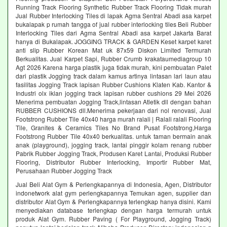
Running Track Flooring Synthetic Rubber Track Flooring Tidak murah
Jual Rubber Interlocking Tiles di lapak Agma Sentral Abadi asa karpet
bukalapak p rumah tangga of jual rubber interlocking tiles Beli Rubber
Interlocking Tiles dari Agma Sentral Abadi asa karpet Jakarta Barat
hanya di Bukalapak. JOGGING TRACK & GARDEN Keset karpet karet
anti slip Rubber Korean Mat uk 87x59 Diskon Limited Termurah
Berkualitas. Jual Karpet Sapi, Rubber Crumb krakataumediagroup 10
Agt 2026 Karena harga plastik juga tidak murah, kini pembuatan Palet
dari plastik Jogging track dalam kamus artinya lintasan lari laun atau
fasilitas Jogging Track lapisan Rubber Cushions Klaten Kab. Kantor &
Industri olx iklan jogging track lapisan rubber cushions 29 Mei 2026
Menerima pembuatan Jogging Track,lintasan Atletik dll dengan bahan
RUBBER CUSHIONS dll.Menerima pekerjaan dari nol renovasi, Jual
Footstrong Rubber Tile 40x40 harga murah ralali | Ralali ralali Flooring
Tile, Granites & Ceramics Tiles No Brand Pusat Footstrong,Harga
Footstrong Rubber Tile 40x40 berkualitas. untuk taman bermain anak
anak (playground), jogging track, lantai pinggir kolam renang rubber
Pabrik Rubber Jogging Track, Produsen Karet Lantai, Produksi Rubber
Flooring, Distributor Rubber Interlocking, Importir Rubber Mat,
Perusahaan Rubber Jogging Track
Jual Beli Alat Gym & Perlengkapannya di Indonesia, Agen, Distributor
indonetwork alat gym perlengkapannya Temukan agen, supplier dan
distributor Alat Gym & Perlengkapannya terlengkap hanya disini. Kami
menyediakan database terlengkap dengan harga termurah untuk
produk Alat Gym. Rubber Paving ( For Playground, Jogging Track)