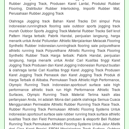
Rubber Jogging Track, Produsen Karet Lantai, Produksi Rubber
Flooring, Distributor Rubber Interlocking, Importir Rubber Mat,
Perusahaan Rubber Jogging Track
Olahraga Jogging track Bahan Karet Tracks Diri simpul Pola
indonesian.runningtrack flooring sale outdoor sports jogging track
murah Outdoor Sports Jogging Track Material Rubber Tracks Self knot
Pattern Harga terbaik: Pabrik Handal, penjualan langsung, harga
menarik untuk Anda! Poliuretan Athletic Menjalankan Melacak Flooring
Synthetic Rubber indonesian.runningtrack flooring sale polyurethane
athletic running track Polyurethane Athletic Running Track Flooring
Synthetic Rubber Track Harga terbaik: Pabrik Handal, penjualan
langsung, harga menarik untuk Anda! Cari Kualitas tinggi Karet
Jogging Track Produsen dan Karet Jogging indonesian Rumput buatan
& olahraga lantai Cari Kualitas tinggi Karet Jogging Track Produsen
Karet Jogging Track Pemasok dan Karet Jogging Track Produk di
Harga Terbaik di Alibaba. Permukaan Track Athletic High Performance,
Olympic Running Track indonesian.sportcourt surface sale high
performance athletic track run High Performance Athletic Track
Surfaces, Olympic Running Track Material Terima kasih atas
pertanyaan Anda, ini adalah Mona dari pabrik olahraga Semua Cuaca
Menggunakan Permeable Athletic Rubber Running Track Race Track.
Rubber Running Track Permukaan Athletic Flooring Systems Untuk
indonesian.sportcourt surface sale rubber running track surface athletic
kualitas Track dan Field Permukaan produsen & eksportir Beli Rubber
Running Track Permukaan Athletic Flooring Systems Untuk Jalur Atletik
dari Cina Karet Presisi EPDM Menjalankan Track Surface, Outdoor