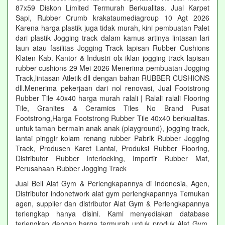
87x59 Diskon Limited Termurah Berkualitas. Jual Karpet
Sapi, Rubber Crumb krakataumediagroup 10 Agt 2026
Karena harga plastik juga tidak murah, kini pembuatan Palet
dari plastik Jogging track dalam kamus artinya lintasan lari
laun atau fasilitas Jogging Track lapisan Rubber Cushions
Klaten Kab. Kantor & Industri olx iklan jogging track lapisan
rubber cushions 29 Mei 2026 Menerima pembuatan Jogging
Track,lintasan Atletik dll dengan bahan RUBBER CUSHIONS
dll.Menerima pekerjaan dari nol renovasi, Jual Footstrong
Rubber Tile 40x40 harga murah ralali | Ralali ralali Flooring
Tile, Granites & Ceramics Tiles No Brand Pusat
Footstrong,Harga Footstrong Rubber Tile 40x40 berkualitas.
untuk taman bermain anak anak (playground), jogging track,
lantai pinggir kolam renang rubber Pabrik Rubber Jogging
Track, Produsen Karet Lantai, Produksi Rubber Flooring,
Distributor Rubber Interlocking, Importir Rubber Mat,
Perusahaan Rubber Jogging Track
Jual Beli Alat Gym & Perlengkapannya di Indonesia, Agen,
Distributor indonetwork alat gym perlengkapannya Temukan
agen, supplier dan distributor Alat Gym & Perlengkapannya
terlengkap hanya disini. Kami menyediakan database
terlengkap dengan harga termurah untuk produk Alat Gym.