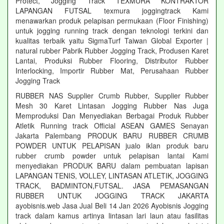
Protect, Jogging Track TEXMURA KONTRAKTOR
LAPANGAN FUTSAL texmura joggingtrack Kami
menawarkan produk pelapisan permukaan (Floor Finishing)
untuk jogging running track dengan teknologi terkini dan
kualitas terbaik yaitu SigmaTurf Taiwan Global Exporter |
natural rubber Pabrik Rubber Jogging Track, Produsen Karet
Lantai, Produksi Rubber Flooring, Distributor Rubber
Interlocking, Importir Rubber Mat, Perusahaan Rubber
Jogging Track
RUBBER NAS Supplier Crumb Rubber, Supplier Rubber
Mesh 30 Karet Lintasan Jogging Rubber Nas Juga
Memproduksi Dan Menyediakan Berbagai Produk Rubber
Atletik Running track Official ASEAN GAMES Senayan
Jakarta Palembang PRODUK BARU RUBBER CRUMB
POWDER UNTUK PELAPISAN jualo iklan produk baru
rubber crumb powder untuk pelapisan lantai Kami
menyediakan PRODUK BARU dalam pembuatan lapisan
LAPANGAN TENIS, VOLLEY, LINTASAN ATLETIK, JOGGING
TRACK, BADMINTON,FUTSAL. JASA PEMASANGAN
RUBBER UNTUK JOGGING TRACK JAKARTA
ayobisnis.web Jasa Jual Beli 14 Jan 2026 Ayobisnis Jogging
track dalam kamus artinya lintasan lari laun atau fasilitas