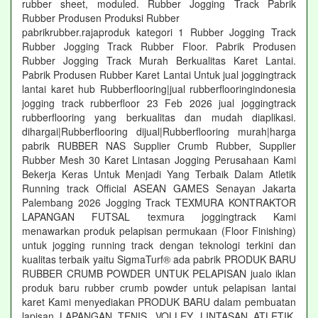
rubber sheet, moduled. Rubber Jogging Track Pabrik
Rubber Produsen Produksi Rubber
pabrikrubber.rajaproduk kategori 1 Rubber Jogging Track
Rubber Jogging Track Rubber Floor. Pabrik Produsen
Rubber Jogging Track Murah Berkualitas Karet Lantai.
Pabrik Produsen Rubber Karet Lantai Untuk jual joggingtrack
lantai karet hub Rubberflooring|jual rubberflooringindonesia
jogging track rubberfloor 23 Feb 2026 jual joggingtrack
rubberflooring yang berkualitas dan mudah diaplikasi.
dihargai|Rubberflooring dijual|Rubberflooring murah|harga
pabrik RUBBER NAS Supplier Crumb Rubber, Supplier
Rubber Mesh 30 Karet Lintasan Jogging Perusahaan Kami
Bekerja Keras Untuk Menjadi Yang Terbaik Dalam Atletik
Running track Official ASEAN GAMES Senayan Jakarta
Palembang 2026 Jogging Track TEXMURA KONTRAKTOR
LAPANGAN FUTSAL texmura joggingtrack Kami
menawarkan produk pelapisan permukaan (Floor Finishing)
untuk jogging running track dengan teknologi terkini dan
kualitas terbaik yaitu SigmaTurf® ada pabrik PRODUK BARU
RUBBER CRUMB POWDER UNTUK PELAPISAN jualo iklan
produk baru rubber crumb powder untuk pelapisan lantai
karet Kami menyediakan PRODUK BARU dalam pembuatan
lapisan LAPANGAN TENIS, VOLLEY, LINTASAN ATLETIK,