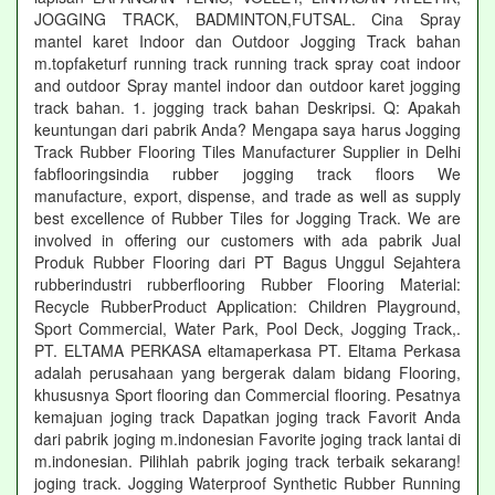
JOGGING TRACK, BADMINTON,FUTSAL. Cina Spray
mantel karet Indoor dan Outdoor Jogging Track bahan
m.topfaketurf running track running track spray coat indoor
and outdoor Spray mantel indoor dan outdoor karet jogging
track bahan. 1. jogging track bahan Deskripsi. Q: Apakah
keuntungan dari pabrik Anda? Mengapa saya harus Jogging
Track Rubber Flooring Tiles Manufacturer Supplier in Delhi
fabflooringsindia rubber jogging track floors We
manufacture, export, dispense, and trade as well as supply
best excellence of Rubber Tiles for Jogging Track. We are
involved in offering our customers with ada pabrik Jual
Produk Rubber Flooring dari PT Bagus Unggul Sejahtera
rubberindustri rubberflooring Rubber Flooring Material:
Recycle RubberProduct Application: Children Playground,
Sport Commercial, Water Park, Pool Deck, Jogging Track,.
PT. ELTAMA PERKASA eltamaperkasa PT. Eltama Perkasa
adalah perusahaan yang bergerak dalam bidang Flooring,
khususnya Sport flooring dan Commercial flooring. Pesatnya
kemajuan joging track Dapatkan joging track Favorit Anda
dari pabrik joging m.indonesian Favorite joging track lantai di
m.indonesian. Pilihlah pabrik joging track terbaik sekarang!
joging track. Jogging Waterproof Synthetic Rubber Running