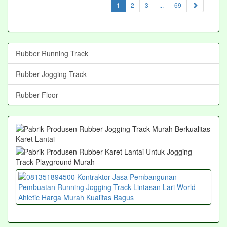
(current)
1
2
3
...
69
Rubber Running Track
Rubber Jogging Track
Rubber Floor