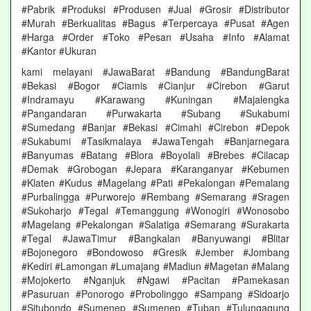
#Pabrik #Produksi #Produsen #Jual #Grosir #Distributor
#Murah #Berkualitas #Bagus #Terpercaya #Pusat #Agen
#Harga #Order #Toko #Pesan #Usaha #Info #Alamat
#Kantor #Ukuran
kami melayani #JawaBarat #Bandung #BandungBarat
#Bekasi #Bogor #Ciamis #Cianjur #Cirebon #Garut
#Indramayu #Karawang #Kuningan #Majalengka
#Pangandaran #Purwakarta #Subang #Sukabumi
#Sumedang #Banjar #Bekasi #Cimahi #Cirebon #Depok
#Sukabumi #Tasikmalaya #JawaTengah #Banjarnegara
#Banyumas #Batang #Blora #Boyolali #Brebes #Cilacap
#Demak #Grobogan #Jepara #Karanganyar #Kebumen
#Klaten #Kudus #Magelang #Pati #Pekalongan #Pemalang
#Purbalingga #Purworejo #Rembang #Semarang #Sragen
#Sukoharjo #Tegal #Temanggung #Wonogiri #Wonosobo
#Magelang #Pekalongan #Salatiga #Semarang #Surakarta
#Tegal #JawaTimur #Bangkalan #Banyuwangi #Blitar
#Bojonegoro #Bondowoso #Gresik #Jember #Jombang
#Kediri #Lamongan #Lumajang #Madiun #Magetan #Malang
#Mojokerto #Nganjuk #Ngawi #Pacitan #Pamekasan
#Pasuruan #Ponorogo #Probolinggo #Sampang #Sidoarjo
#Situbondo #Sumenep #Sumenep #Tuban #Tulungagung