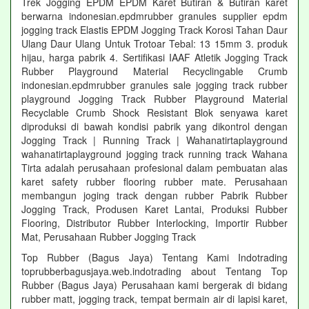
Trek Jogging EPDM EPDM Karet Butiran & Butiran karet
berwarna indonesian.epdmrubber granules supplier epdm
jogging track Elastis EPDM Jogging Track Korosi Tahan Daur
Ulang Daur Ulang Untuk Trotoar Tebal: 13 15mm 3. produk
hijau, harga pabrik 4. Sertifikasi IAAF Atletik Jogging Track
Rubber Playground Material Recyclingable Crumb
indonesian.epdmrubber granules sale jogging track rubber
playground Jogging Track Rubber Playground Material
Recyclable Crumb Shock Resistant Blok senyawa karet
diproduksi di bawah kondisi pabrik yang dikontrol dengan
Jogging Track | Running Track | Wahanatirtaplayground
wahanatirtaplayground jogging track running track Wahana
Tirta adalah perusahaan profesional dalam pembuatan alas
karet safety rubber flooring rubber mate. Perusahaan
membangun joging track dengan rubber Pabrik Rubber
Jogging Track, Produsen Karet Lantai, Produksi Rubber
Flooring, Distributor Rubber Interlocking, Importir Rubber
Mat, Perusahaan Rubber Jogging Track
Top Rubber (Bagus Jaya) Tentang Kami Indotrading
toprubberbagusjaya.web.indotrading about Tentang Top
Rubber (Bagus Jaya) Perusahaan kami bergerak di bidang
rubber matt, jogging track, tempat bermain air di lapisi karet,