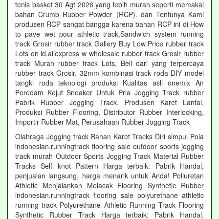
tenis basket 30 Agt 2026 yang lebih murah seperti memakai
bahan Crumb Rubber Powder (RCP). dan Tentunya Kami
produsen RCP sangat bangga karena bahan RCP ini di How
to pave wet pour athletic track,Sandwich system running
track Grosir rubber track Gallery Buy Low Price rubber track
Lots on id.aliexpress w wholesale rubber track Grosir rubber
track Murah rubber track Lots, Beli dari yang terpercaya
rubber track Grosir. 32mm kombinasi track roda DIY model
tangki roda teknologi produksi Kualitas asli onemix Air
Peredam Kejut Sneaker Untuk Pria Jogging Track rubber
Pabrik Rubber Jogging Track, Produsen Karet Lantai,
Produksi Rubber Flooring, Distributor Rubber Interlocking,
Importir Rubber Mat, Perusahaan Rubber Jogging Track
Olahraga Jogging track Bahan Karet Tracks Diri simpul Pola
indonesian.runningtrack flooring sale outdoor sports jogging
track murah Outdoor Sports Jogging Track Material Rubber
Tracks Self knot Pattern Harga terbaik: Pabrik Handal,
penjualan langsung, harga menarik untuk Anda! Poliuretan
Athletic Menjalankan Melacak Flooring Synthetic Rubber
indonesian.runningtrack flooring sale polyurethane athletic
running track Polyurethane Athletic Running Track Flooring
Synthetic Rubber Track Harga terbaik: Pabrik Handal,