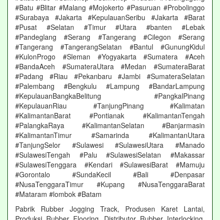
#Batu #Blitar #Malang #Mojokerto #Pasuruan #Probolinggo
#Surabaya #Jakarta #KepulauanSeribu #Jakarta #Barat
#Pusat #Selatan #Timur #Utara #banten #Lebak
#Pandeglang #Serang #Tangerang #Cilegon #Serang
#Tangerang #TangerangSelatan #Bantul #GunungKidul
#KulonProgo #Sleman #Yogyakarta #Sumatera #Aceh
#BandaAceh #SumateraUtara #Medan #SumateraBarat
#Padang #Riau #Pekanbaru #Jambi #SumateraSelatan
#Palembang #Bengkulu #Lampung #BandarLampung
#KepulauanBangkaBelitung #PangkalPinang
#KepulauanRiau #TanjungPinang #Kalimatan
#KalimantanBarat #Pontianak #KalimantanTengah
#PalangkaRaya #KalimantanSelatan #Banjarmasin
#KalimantanTimur #Samarinda #KalimantanUtara
#TanjungSelor #Sulawesi #SulawesiUtara #Manado
#SulawesiTengah #Palu #SulawesiSelatan #Makassar
#SulawesiTenggara #Kendari #SulawesiBarat #Mamuju
#Gorontalo #SundaKecil #Bali #Denpasar
#NusaTenggaraTimur #Kupang #NusaTenggaraBarat
#Mataram #lombok #Batam
Pabrik Rubber Jogging Track, Produsen Karet Lantai,
Produksi Rubber Flooring, Distributor Rubber Interlocking,