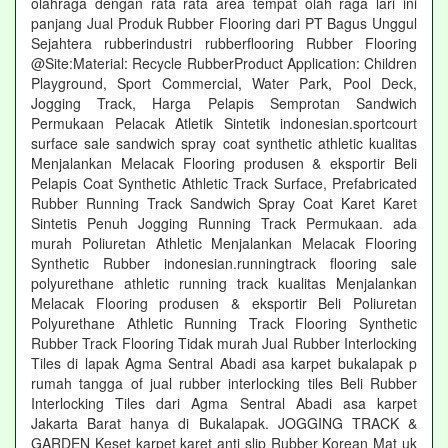
olahraga dengan rata rata area tempat olah raga lari ini
panjang Jual Produk Rubber Flooring dari PT Bagus Unggul
Sejahtera rubberindustri rubberflooring Rubber Flooring
@Site:Material: Recycle RubberProduct Application: Children
Playground, Sport Commercial, Water Park, Pool Deck,
Jogging Track, Harga Pelapis Semprotan Sandwich
Permukaan Pelacak Atletik Sintetik indonesian.sportcourt
surface sale sandwich spray coat synthetic athletic kualitas
Menjalankan Melacak Flooring produsen & eksportir Beli
Pelapis Coat Synthetic Athletic Track Surface, Prefabricated
Rubber Running Track Sandwich Spray Coat Karet Karet
Sintetis Penuh Jogging Running Track Permukaan. ada
murah Poliuretan Athletic Menjalankan Melacak Flooring
Synthetic Rubber indonesian.runningtrack flooring sale
polyurethane athletic running track kualitas Menjalankan
Melacak Flooring produsen & eksportir Beli Poliuretan
Polyurethane Athletic Running Track Flooring Synthetic
Rubber Track Flooring Tidak murah Jual Rubber Interlocking
Tiles di lapak Agma Sentral Abadi asa karpet bukalapak p
rumah tangga of jual rubber interlocking tiles Beli Rubber
Interlocking Tiles dari Agma Sentral Abadi asa karpet
Jakarta Barat hanya di Bukalapak. JOGGING TRACK &
GARDEN Keset karpet karet anti slip Rubber Korean Mat uk