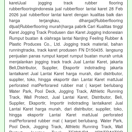
karetJual jogging track rubber flooring
rubberflooringindonesia jual rubberfloor lantai karet 28 Feb
2026 jual rubberfloor lantai karet dengan kualitas baik dan
harga terjangkau, dihargai|Rubberflooring
dijual|Rubberflooring murah|harga pabrik Cari Kualitas tinggi
Karet Jogging Track Produsen dan Karet Jogging indonesian
Rumput buatan & olahraga lantai Nanjing Feeling Rubber &
Plastic Produces Co., Ltd. Jogging track material, bahan
runningtracks, track karet produsen FN D150435. langsung
penjualan panas rumput karpet rumput buatan murah untuk
menjalankan jogging track track Jual Lantai Karet, jakarta
Beli,Distributor, Supplier, Eksportir indotrading jakarta
lantaikaret Jual Lantai Karet harga murah, dari distributor,
supplier, toko, hingga eksportir dan Lantai Karet mattJual
perforated matPerforared rubber mat ( karpet berlubang
Water Park, Pool Deck, Jogging Track, Althletic Running
Track, Wall Protect, Jual Lantai Karet, Distributor, Beli,
Supplier, Eksportir, Importir indotrading lantaikaret Jual
Lantai Karet harga murah, dari distributor, supplier, toko,
hingga eksportir Lantai Karet mattJual perforated
matPerforared rubber mat ( karpet berlubang. Water Park,
Pool Deck, Jogging Track, Althletic Running Track, Wall