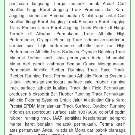
penjualan langsung, harga menarik untuk Anda! Cari
Kualitas tinggi Karet Jogging Track Produsen dan Karet
Jogging indonesian Rumput buatan & olahraga lantai Cari
Kualitas tinggi Karet Jogging Track Produsen Karet Jogging
Track Pemasok dan Karet Jogging Track Produk di Harga
Terbaik di Alibaba. Permukaan Track Athletic High
Performance, Olympic Running Track indonesian.sportcourt
surface sale high performance athletic track run High
Performance Athletic Track Surfaces, Olympic Running Track
Material Terima kasih atas pertanyaan Anda, ini adalah
Mona dari pabrik olahraga Semua Cuaca Menggunakan
Permeable Athletic Rubber Running Track Race Track.
Rubber Running Track Permukaan Athletic Flooring Systems
Untuk indonesian.sportcourt surface sale rubber running
track surface athletic kualitas Track dan Field Permukaan
produsen & eksportir Beli Rubber Running Track Permukaan
Athletic Flooring Systems Untuk Jalur Atletik dari Cina Karet
Presisi EPDM Menjalankan Track Surface, Outdoor Running
indonesian.sportcourt surface sale 10376636 colorful epdm
rubber running track IAAF sertifikat keselamatan semprot
mantel karet berjalan melacak permukaan. Terima kasih
atas pertanyaan Anda, ini adalah Mona dari pabrik olahraga