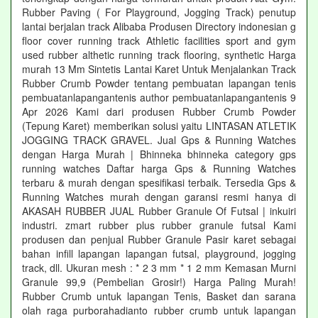
Rubber Paving ( For Playground, Jogging Track) penutup
lantai berjalan track Alibaba Produsen Directory indonesian g
floor cover running track Athletic facilities sport and gym
used rubber althetic running track flooring, synthetic Harga
murah 13 Mm Sintetis Lantai Karet Untuk Menjalankan Track
Rubber Crumb Powder tentang pembuatan lapangan tenis
pembuatanlapangantenis author pembuatanlapangantenis 9
Apr 2026 Kami dari produsen Rubber Crumb Powder
(Tepung Karet) memberikan solusi yaitu LINTASAN ATLETIK
JOGGING TRACK GRAVEL. Jual Gps & Running Watches
dengan Harga Murah | Bhinneka bhinneka category gps
running watches Daftar harga Gps & Running Watches
terbaru & murah dengan spesifikasi terbaik. Tersedia Gps &
Running Watches murah dengan garansi resmi hanya di
AKASAH RUBBER JUAL Rubber Granule Of Futsal | inkuiri
industri. zmart rubber plus rubber granule futsal Kami
produsen dan penjual Rubber Granule Pasir karet sebagai
bahan infill lapangan lapangan futsal, playground, jogging
track, dll. Ukuran mesh : * 2 3 mm * 1 2 mm Kemasan Murni
Granule 99,9 (Pembelian Grosir!) Harga Paling Murah!
Rubber Crumb untuk lapangan Tenis, Basket dan sarana
olah raga purborahadianto rubber crumb untuk lapangan