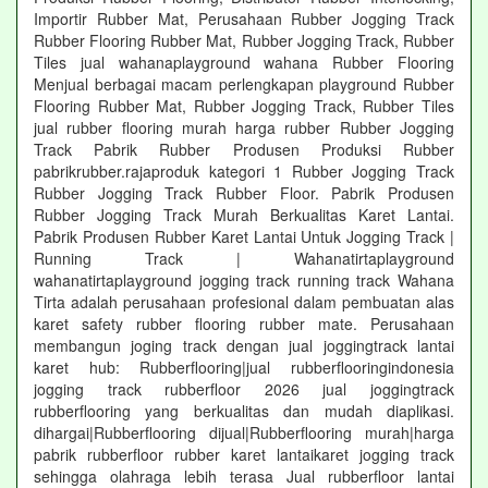
Importir Rubber Mat, Perusahaan Rubber Jogging Track
Rubber Flooring Rubber Mat, Rubber Jogging Track, Rubber
Tiles jual wahanaplayground wahana Rubber Flooring
Menjual berbagai macam perlengkapan playground Rubber
Flooring Rubber Mat, Rubber Jogging Track, Rubber Tiles
jual rubber flooring murah harga rubber Rubber Jogging
Track Pabrik Rubber Produsen Produksi Rubber
pabrikrubber.rajaproduk kategori 1 Rubber Jogging Track
Rubber Jogging Track Rubber Floor. Pabrik Produsen
Rubber Jogging Track Murah Berkualitas Karet Lantai.
Pabrik Produsen Rubber Karet Lantai Untuk Jogging Track |
Running Track | Wahanatirtaplayground
wahanatirtaplayground jogging track running track Wahana
Tirta adalah perusahaan profesional dalam pembuatan alas
karet safety rubber flooring rubber mate. Perusahaan
membangun joging track dengan jual joggingtrack lantai
karet hub: Rubberflooring|jual rubberflooringindonesia
jogging track rubberfloor 2026 jual joggingtrack
rubberflooring yang berkualitas dan mudah diaplikasi.
dihargai|Rubberflooring dijual|Rubberflooring murah|harga
pabrik rubberfloor rubber karet lantaikaret jogging track
sehingga olahraga lebih terasa Jual rubberfloor lantai