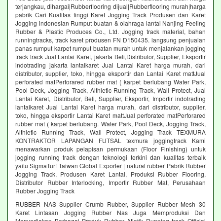
terjangkau, dihargai|Rubberflooring dijual|Rubberflooring murah|harga
pabrik Cari Kualitas tinggi Karet Jogging Track Produsen dan Karet
Jogging indonesian Rumput buatan & olahraga lantai Nanjing Feeling
Rubber & Plastic Produces Co., Ltd. Jogging track material, bahan
runningtracks, track karet produsen FN D150435. langsung penjualan
panas rumput karpet rumput buatan murah untuk menjalankan jogging
track track Jual Lantai Karet, jakarta Beli,Distributor, Supplier, Eksportir
indotrading jakarta lantaikaret Jual Lantai Karet harga murah, dari
distributor, supplier, toko, hingga eksportir dan Lantai Karet mattJual
perforated matPerforared rubber mat ( karpet berlubang Water Park,
Pool Deck, Jogging Track, Althletic Running Track, Wall Protect, Jual
Lantai Karet, Distributor, Beli, Supplier, Eksportir, Importir indotrading
lantaikaret Jual Lantai Karet harga murah, dari distributor, supplier,
toko, hingga eksportir Lantai Karet mattJual perforated matPerforared
rubber mat ( karpet berlubang. Water Park, Pool Deck, Jogging Track,
Althletic Running Track, Wall Protect, Jogging Track TEXMURA
KONTRAKTOR LAPANGAN FUTSAL texmura joggingtrack Kami
menawarkan produk pelapisan permukaan (Floor Finishing) untuk
jogging running track dengan teknologi terkini dan kualitas terbaik
yaitu SigmaTurf Taiwan Global Exporter | natural rubber Pabrik Rubber
Jogging Track, Produsen Karet Lantai, Produksi Rubber Flooring,
Distributor Rubber Interlocking, Importir Rubber Mat, Perusahaan
Rubber Jogging Track
RUBBER NAS Supplier Crumb Rubber, Supplier Rubber Mesh 30
Karet Lintasan Jogging Rubber Nas Juga Memproduksi Dan
Menyediakan Berbagai Produk Rubber Atletik Running track Official