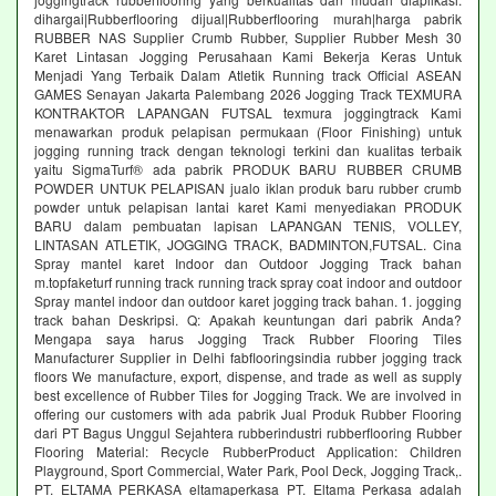
dihargai|Rubberflooring dijual|Rubberflooring murah|harga pabrik
RUBBER NAS Supplier Crumb Rubber, Supplier Rubber Mesh 30
Karet Lintasan Jogging Perusahaan Kami Bekerja Keras Untuk
Menjadi Yang Terbaik Dalam Atletik Running track Official ASEAN
GAMES Senayan Jakarta Palembang 2026 Jogging Track TEXMURA
KONTRAKTOR LAPANGAN FUTSAL texmura joggingtrack Kami
menawarkan produk pelapisan permukaan (Floor Finishing) untuk
jogging running track dengan teknologi terkini dan kualitas terbaik
yaitu SigmaTurf® ada pabrik PRODUK BARU RUBBER CRUMB
POWDER UNTUK PELAPISAN jualo iklan produk baru rubber crumb
powder untuk pelapisan lantai karet Kami menyediakan PRODUK
BARU dalam pembuatan lapisan LAPANGAN TENIS, VOLLEY,
LINTASAN ATLETIK, JOGGING TRACK, BADMINTON,FUTSAL. Cina
Spray mantel karet Indoor dan Outdoor Jogging Track bahan
m.topfaketurf running track running track spray coat indoor and outdoor
Spray mantel indoor dan outdoor karet jogging track bahan. 1. jogging
track bahan Deskripsi. Q: Apakah keuntungan dari pabrik Anda?
Mengapa saya harus Jogging Track Rubber Flooring Tiles
Manufacturer Supplier in Delhi fabflooringsindia rubber jogging track
floors We manufacture, export, dispense, and trade as well as supply
best excellence of Rubber Tiles for Jogging Track. We are involved in
offering our customers with ada pabrik Jual Produk Rubber Flooring
dari PT Bagus Unggul Sejahtera rubberindustri rubberflooring Rubber
Flooring Material: Recycle RubberProduct Application: Children
Playground, Sport Commercial, Water Park, Pool Deck, Jogging Track,.
PT. ELTAMA PERKASA eltamaperkasa PT. Eltama Perkasa adalah