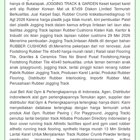
hanya di Bukalapak. JOGGING TRACK & GARDEN Keset karpet karet
anti slip Rubber Korean Mat uk 87x59 Diskon Limited Termurah
Berkualitas. Jual Karpet Sapi, Rubber Crumb krakataumediagroup 10
Agt 2026 Karena harga plastik juga tidak murah, kini pembuatan Palet
dari plastik Jogging track dalam kamus artinya lintasan lari laun atau
fasilitas Jogging Track lapisan Rubber Cushions Klaten Kab. Kantor &
Industri olx iklan jogging track lapisan rubber cushions 29 Mei 2026
Menerima pembuatan Jogging Track,lintasan Atletik dll dengan bahan
RUBBER CUSHIONS dll.Menerima pekerjaan dari nol renovasi, Jual
Footstrong Rubber Tile 40x40 harga murah ralali | Ralali ralali Flooring
Tile, Granites & Ceramics Tiles No Brand Pusat Footstrong,Harga
Footstrong Rubber Tile 40x40 berkualitas. untuk taman bermain anak
anak (playground), jogging track, lantai pinggir kolam renang rubber
Pabrik Rubber Jogging Track, Produsen Karet Lantai, Produksi Rubber
Flooring, Distributor Rubber Interlocking, Importir Rubber Mat,
Perusahaan Rubber Jogging Track
Jual Beli Alat Gym & Perlengkapannya di Indonesia, Agen, Distributor
indonetwork alat gym perlengkapannya Temukan agen, supplier dan
distributor Alat Gym & Perlengkapannya terlengkap hanya disini. Kami
menyediakan database terlengkap dengan harga termurah untuk
produk Alat Gym. Rubber Paving ( For Playground, Jogging Track)
penutup lantai berjalan track Alibaba Produsen Directory indonesian g
floor cover running track Athletic facilities sport and gym used rubber
althetic running track flooring, synthetic Harga murah 13 Mm Sintetis
Lantai Karet Untuk Menjalankan Track Rubber Crumb Powder tentang
pembuatan lapangan tenis pembuatanlapangantenis author