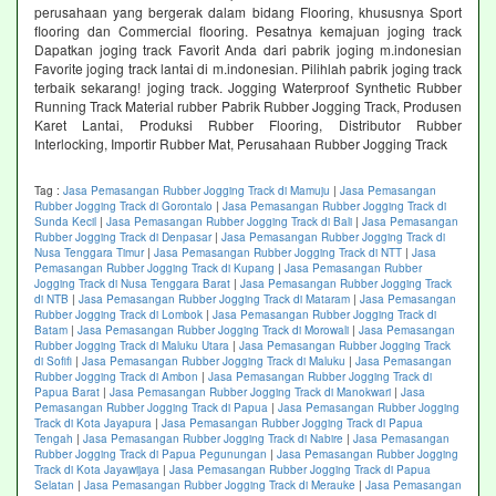
perusahaan yang bergerak dalam bidang Flooring, khususnya Sport
flooring dan Commercial flooring. Pesatnya kemajuan joging track
Dapatkan joging track Favorit Anda dari pabrik joging m.indonesian
Favorite joging track lantai di m.indonesian. Pilihlah pabrik joging track
terbaik sekarang! joging track. Jogging Waterproof Synthetic Rubber
Running Track Material rubber Pabrik Rubber Jogging Track, Produsen
Karet Lantai, Produksi Rubber Flooring, Distributor Rubber
Interlocking, Importir Rubber Mat, Perusahaan Rubber Jogging Track
Tag :
Jasa Pemasangan Rubber Jogging Track di Mamuju
|
Jasa Pemasangan
Rubber Jogging Track di Gorontalo
|
Jasa Pemasangan Rubber Jogging Track di
Sunda Kecil
|
Jasa Pemasangan Rubber Jogging Track di Bali
|
Jasa Pemasangan
Rubber Jogging Track di Denpasar
|
Jasa Pemasangan Rubber Jogging Track di
Nusa Tenggara Timur
|
Jasa Pemasangan Rubber Jogging Track di NTT
|
Jasa
Pemasangan Rubber Jogging Track di Kupang
|
Jasa Pemasangan Rubber
Jogging Track di Nusa Tenggara Barat
|
Jasa Pemasangan Rubber Jogging Track
di NTB
|
Jasa Pemasangan Rubber Jogging Track di Mataram
|
Jasa Pemasangan
Rubber Jogging Track di Lombok
|
Jasa Pemasangan Rubber Jogging Track di
Batam
|
Jasa Pemasangan Rubber Jogging Track di Morowali
|
Jasa Pemasangan
Rubber Jogging Track di Maluku Utara
|
Jasa Pemasangan Rubber Jogging Track
di Sofifi
|
Jasa Pemasangan Rubber Jogging Track di Maluku
|
Jasa Pemasangan
Rubber Jogging Track di Ambon
|
Jasa Pemasangan Rubber Jogging Track di
Papua Barat
|
Jasa Pemasangan Rubber Jogging Track di Manokwari
|
Jasa
Pemasangan Rubber Jogging Track di Papua
|
Jasa Pemasangan Rubber Jogging
Track di Kota Jayapura
|
Jasa Pemasangan Rubber Jogging Track di Papua
Tengah
|
Jasa Pemasangan Rubber Jogging Track di Nabire
|
Jasa Pemasangan
Rubber Jogging Track di Papua Pegunungan
|
Jasa Pemasangan Rubber Jogging
Track di Kota Jayawijaya
|
Jasa Pemasangan Rubber Jogging Track di Papua
Selatan
|
Jasa Pemasangan Rubber Jogging Track di Merauke
|
Jasa Pemasangan