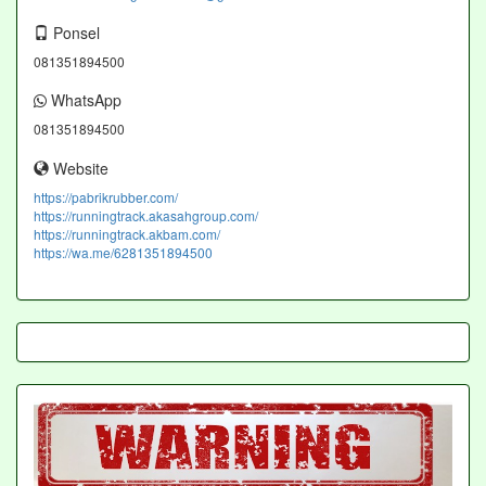
Ponsel
081351894500
WhatsApp
081351894500
Website
https://pabrikrubber.com/
https://runningtrack.akasahgroup.com/
https://runningtrack.akbam.com/
https://wa.me/6281351894500