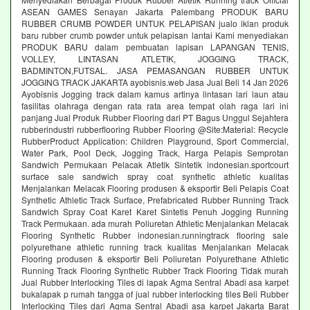
ASEAN GAMES Senayan Jakarta Palembang PRODUK BARU
RUBBER CRUMB POWDER UNTUK PELAPISAN jualo iklan produk
baru rubber crumb powder untuk pelapisan lantai Kami menyediakan
PRODUK BARU dalam pembuatan lapisan LAPANGAN TENIS,
VOLLEY, LINTASAN ATLETIK, JOGGING TRACK,
BADMINTON,FUTSAL. JASA PEMASANGAN RUBBER UNTUK
JOGGING TRACK JAKARTA ayobisnis.web Jasa Jual Beli 14 Jan 2026
Ayobisnis Jogging track dalam kamus artinya lintasan lari laun atau
fasilitas olahraga dengan rata rata area tempat olah raga lari ini
panjang Jual Produk Rubber Flooring dari PT Bagus Unggul Sejahtera
rubberindustri rubberflooring Rubber Flooring @Site:Material: Recycle
RubberProduct Application: Children Playground, Sport Commercial,
Water Park, Pool Deck, Jogging Track, Harga Pelapis Semprotan
Sandwich Permukaan Pelacak Atletik Sintetik indonesian.sportcourt
surface sale sandwich spray coat synthetic athletic kualitas
Menjalankan Melacak Flooring produsen & eksportir Beli Pelapis Coat
Synthetic Athletic Track Surface, Prefabricated Rubber Running Track
Sandwich Spray Coat Karet Karet Sintetis Penuh Jogging Running
Track Permukaan. ada murah Poliuretan Athletic Menjalankan Melacak
Flooring Synthetic Rubber indonesian.runningtrack flooring sale
polyurethane athletic running track kualitas Menjalankan Melacak
Flooring produsen & eksportir Beli Poliuretan Polyurethane Athletic
Running Track Flooring Synthetic Rubber Track Flooring Tidak murah
Jual Rubber Interlocking Tiles di lapak Agma Sentral Abadi asa karpet
bukalapak p rumah tangga of jual rubber interlocking tiles Beli Rubber
Interlocking Tiles dari Agma Sentral Abadi asa karpet Jakarta Barat