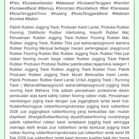
#Palu #SulawesiSelatan #Makassar #SulawesiTenggara #Kendari
#SulawesiBarat #Mamuju #Gorontalo #SundaKecil #Bali #Denpasar
#NusaTenggaraTimur #Kupang #NusaTenggaraBarat #Mataram
#lombok #Batam
Pabrik Rubber Jogging Track, Produsen Karet Lantai, Produksi Rubber
Flooring, Distributor Rubber Interlocking, Importir Rubber Mat,
Perusahaan Rubber Jogging Track Rubber Flooring Rubber Mat,
Rubber Jogging Track, Rubber Tiles jual wahanaplayground wahana
Rubber Flooring Menjual berbagai macam perlengkapan playground
Rubber Flooring Rubber Mat, Rubber Jogging Track, Rubber Tiles jual
rubber flooring murah harga rubber Rubber Jogging Track Pabrik
Rubber Produsen Produksi Rubber pabrikrubber.rajaproduk kategori 1
Rubber Jogging Track Rubber Jogging Track Rubber Floor. Pabrik
Produsen Rubber Jogging Track Murah Berkualitas Karet Lantai.
Pabrik Produsen Rubber Karet Lantai Untuk Jogging Track | Running
Track | Wahanatirtaplayground wahanatirtaplayground jogging track
running track Wahana Tirta adalah perusahaan profesional dalam
pembuatan alas karet safety rubber flooring rubber mate. Perusahaan
membangun joging track dengan jual joggingtrack lantai karet hub:
Rubberflooring|jual rubberflooringindonesia jogging track rubberfloor
2026 jual joggingtrack rubberflooring yang berkualitas dan mudah
diaplikasi. dihargai|Rubberflooring dijual|Rubberflooring murah|harga
pabrik rubberfloor rubber karet lantaikaret jogging track sehingga
olahraga lebih terasa Jual rubberfloor lantai karetJual jogging track
rubber flooring rubberflooringindonesia jual rubberfloor lantai karet 28
Feb 2026 jual rubberfloor lantai karet dengan kualitas baik dan harga