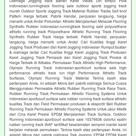
Olahraga Jogging track Bahan Karet Tracks Diri simpul Pola
indonesian.runningtrack flooring sale outdoor sports jogging track
murah Outdoor Sports Jogging Track Material Rubber Tracks Self knot
Pattern Harga terbaik: Pabrik Handal, penjualan langsung, harga
menarik untuk Anda! Poliuretan Athletic Menjalankan Melacak Flooring
Synthetic Rubber indonesian.runningtrack flooring sale polyurethane
athletic running track Polyurethane Athletic Running Track Flooring
Synthetic Rubber Track Harga terbaik: Pabrik Handal, penjualan
langsung, harga menarik untuk Anda! Cari Kualitas tinggi Karet
Jogging Track Produsen dan Karet Jogging indonesian Rumput buatan
& olahraga lantai Cari Kualitas tinggi Karet Jogging Track Produsen
Karet Jogging Track Pemasok dan Karet Jogging Track Produk di
Harga Terbaik di Alibaba. Permukaan Track Athletic High Performance,
Olympic Running Track indonesian.sportcourt surface sale high
performance athletic track run High Performance Athletic Track
Surfaces, Olympic Running Track Material Terima kasih atas
pertanyaan Anda, ini adalah Mona dari pabrik olahraga Semua Cuaca
Menggunakan Permeable Athletic Rubber Running Track Race Track.
Rubber Running Track Permukaan Athletic Flooring Systems Untuk
indonesian.sportcourt surface sale rubber running track surface athletic
kualitas Track dan Field Permukaan produsen & eksportir Beli Rubber
Running Track Permukaan Athletic Flooring Systems Untuk Jalur Atletik
dari Cina Karet Presisi EPDM Menjalankan Track Surface, Outdoor
Running indonesian.sportcourt surface sale 10376636 colorful epdm
rubber running track IAAF sertifikat keselamatan semprot mantel karet
berjalan melacak permukaan. Terima kasih atas pertanyaan Anda, ini
adalah Mona dari pabrik olahraga Trek Jogging EPDM EPDM Karet