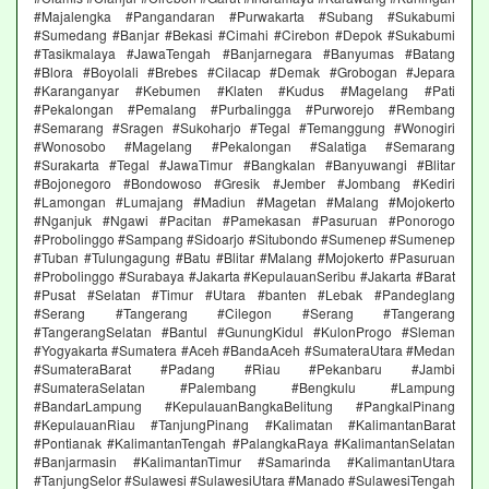
#Majalengka #Pangandaran #Purwakarta #Subang #Sukabumi
#Sumedang #Banjar #Bekasi #Cimahi #Cirebon #Depok #Sukabumi
#Tasikmalaya #JawaTengah #Banjarnegara #Banyumas #Batang
#Blora #Boyolali #Brebes #Cilacap #Demak #Grobogan #Jepara
#Karanganyar #Kebumen #Klaten #Kudus #Magelang #Pati
#Pekalongan #Pemalang #Purbalingga #Purworejo #Rembang
#Semarang #Sragen #Sukoharjo #Tegal #Temanggung #Wonogiri
#Wonosobo #Magelang #Pekalongan #Salatiga #Semarang
#Surakarta #Tegal #JawaTimur #Bangkalan #Banyuwangi #Blitar
#Bojonegoro #Bondowoso #Gresik #Jember #Jombang #Kediri
#Lamongan #Lumajang #Madiun #Magetan #Malang #Mojokerto
#Nganjuk #Ngawi #Pacitan #Pamekasan #Pasuruan #Ponorogo
#Probolinggo #Sampang #Sidoarjo #Situbondo #Sumenep #Sumenep
#Tuban #Tulungagung #Batu #Blitar #Malang #Mojokerto #Pasuruan
#Probolinggo #Surabaya #Jakarta #KepulauanSeribu #Jakarta #Barat
#Pusat #Selatan #Timur #Utara #banten #Lebak #Pandeglang
#Serang #Tangerang #Cilegon #Serang #Tangerang
#TangerangSelatan #Bantul #GunungKidul #KulonProgo #Sleman
#Yogyakarta #Sumatera #Aceh #BandaAceh #SumateraUtara #Medan
#SumateraBarat #Padang #Riau #Pekanbaru #Jambi
#SumateraSelatan #Palembang #Bengkulu #Lampung
#BandarLampung #KepulauanBangkaBelitung #PangkalPinang
#KepulauanRiau #TanjungPinang #Kalimatan #KalimantanBarat
#Pontianak #KalimantanTengah #PalangkaRaya #KalimantanSelatan
#Banjarmasin #KalimantanTimur #Samarinda #KalimantanUtara
#TanjungSelor #Sulawesi #SulawesiUtara #Manado #SulawesiTengah