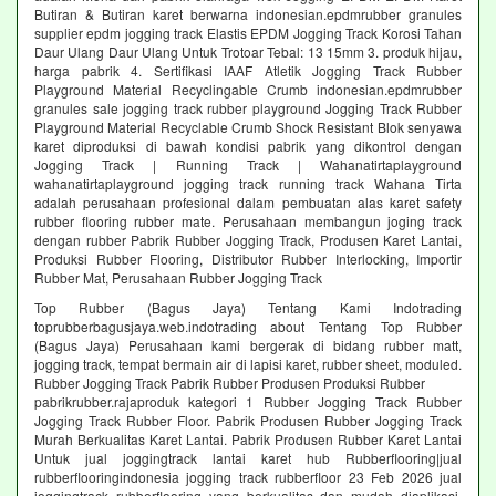
Butiran & Butiran karet berwarna indonesian.epdmrubber granules
supplier epdm jogging track Elastis EPDM Jogging Track Korosi Tahan
Daur Ulang Daur Ulang Untuk Trotoar Tebal: 13 15mm 3. produk hijau,
harga pabrik 4. Sertifikasi IAAF Atletik Jogging Track Rubber
Playground Material Recyclingable Crumb indonesian.epdmrubber
granules sale jogging track rubber playground Jogging Track Rubber
Playground Material Recyclable Crumb Shock Resistant Blok senyawa
karet diproduksi di bawah kondisi pabrik yang dikontrol dengan
Jogging Track | Running Track | Wahanatirtaplayground
wahanatirtaplayground jogging track running track Wahana Tirta
adalah perusahaan profesional dalam pembuatan alas karet safety
rubber flooring rubber mate. Perusahaan membangun joging track
dengan rubber Pabrik Rubber Jogging Track, Produsen Karet Lantai,
Produksi Rubber Flooring, Distributor Rubber Interlocking, Importir
Rubber Mat, Perusahaan Rubber Jogging Track
Top Rubber (Bagus Jaya) Tentang Kami Indotrading
toprubberbagusjaya.web.indotrading about Tentang Top Rubber
(Bagus Jaya) Perusahaan kami bergerak di bidang rubber matt,
jogging track, tempat bermain air di lapisi karet, rubber sheet, moduled.
Rubber Jogging Track Pabrik Rubber Produsen Produksi Rubber
pabrikrubber.rajaproduk kategori 1 Rubber Jogging Track Rubber
Jogging Track Rubber Floor. Pabrik Produsen Rubber Jogging Track
Murah Berkualitas Karet Lantai. Pabrik Produsen Rubber Karet Lantai
Untuk jual joggingtrack lantai karet hub Rubberflooring|jual
rubberflooringindonesia jogging track rubberfloor 23 Feb 2026 jual
joggingtrack rubberflooring yang berkualitas dan mudah diaplikasi.