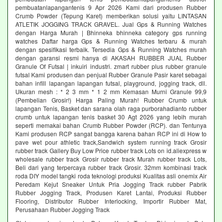
pembuatanlapangantenis 9 Apr 2026 Kami dari produsen Rubber
Crumb Powder (Tepung Karet) memberikan solusi yaitu LINTASAN
ATLETIK JOGGING TRACK GRAVEL. Jual Gps & Running Watches
dengan Harga Murah | Bhinneka bhinneka category gps running
watches Daftar harga Gps & Running Watches terbaru & murah
dengan spesifikasi terbaik. Tersedia Gps & Running Watches murah
dengan garansi resmi hanya di AKASAH RUBBER JUAL Rubber
Granule Of Futsal | inkuiri industri. zmart rubber plus rubber granule
futsal Kami produsen dan penjual Rubber Granule Pasir karet sebagai
bahan infill lapangan lapangan futsal, playground, jogging track, dll.
Ukuran mesh : * 2 3 mm * 1 2 mm Kemasan Murni Granule 99,9
(Pembelian Grosir!) Harga Paling Murah! Rubber Crumb untuk
lapangan Tenis, Basket dan sarana olah raga purborahadianto rubber
crumb untuk lapangan tenis basket 30 Agt 2026 yang lebih murah
seperti memakai bahan Crumb Rubber Powder (RCP). dan Tentunya
Kami produsen RCP sangat bangga karena bahan RCP ini di How to
pave wet pour athletic track,Sandwich system running track Grosir
rubber track Gallery Buy Low Price rubber track Lots on id.aliexpress w
wholesale rubber track Grosir rubber track Murah rubber track Lots,
Beli dari yang terpercaya rubber track Grosir. 32mm kombinasi track
roda DIY model tangki roda teknologi produksi Kualitas asli onemix Air
Peredam Kejut Sneaker Untuk Pria Jogging Track rubber Pabrik
Rubber Jogging Track, Produsen Karet Lantai, Produksi Rubber
Flooring, Distributor Rubber Interlocking, Importir Rubber Mat,
Perusahaan Rubber Jogging Track