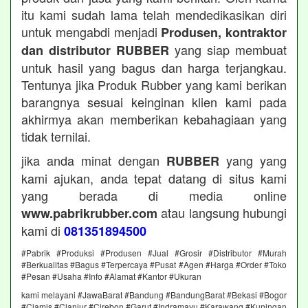
itu kami sudah lama telah mendedikasikan diri
untuk mengabdi menjadi
Produsen, kontraktor
yang siap membuat
dan distributor RUBBER
untuk hasil yang bagus dan harga terjangkau.
Tentunya jika Produk Rubber yang kami berikan
barangnya sesuai keinginan klien kami pada
akhirmya akan memberikan kebahagiaan yang
tidak ternilai.
jika anda minat dengan
yang yang
RUBBER
kami ajukan, anda tepat datang di situs kami
yang berada di media online
atau langsung hubungi
www.pabrikrubber.com
kami di
081351894500
#Pabrik #Produksi #Produsen #Jual #Grosir #Distributor #Murah
#Berkualitas #Bagus #Terpercaya #Pusat #Agen #Harga #Order #Toko
#Pesan #Usaha #Info #Alamat #Kantor #Ukuran
kami melayani #JawaBarat #Bandung #BandungBarat #Bekasi #Bogor
#Ciamis #Cianjur #Cirebon #Garut #Indramayu #Karawang #Kuningan