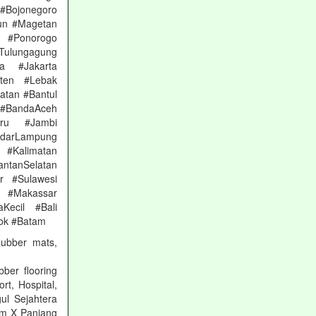
#Bojonegoro
un #Magetan
 #Ponorogo
Tulungagung
a #Jakarta
nten #Lebak
atan #Bantul
#BandaAceh
aru #Jambi
arLampung
 #Kalimatan
ntanSelatan
r #Sulawesi
 #Makassar
Kecil #Bali
ok #Batam
Rubber mats,
ber flooring
rt, Hospital,
ul Sejahtera
mm X Panjang