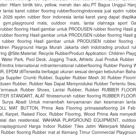
or: Hitam bintik biru, yellow, merah dan abu.PT Bagus Unggul Har
 lantai karet rubber flooring rubberflooringindonesia jual epdm rubber
 2026 epdm rubber floor indonesia lantai karet yang dapat diaplika
ai gym,playground mats, outdoor mats, lantai olahraga sport 
bber flooring Hasil gambar untuk PRODUSEN rubber flooring Hasil 
bber flooring Hasil gambar untuk PRODUSEN rubber flooring Hasil 
ubber flooring Hasil gambar untuk PRODUSEN rubber flooring 
ildren Playground Harga Murah Jakarta oleh indotrading product rub
ing @Site:Material: Recycle RubberProduct Application: Children Play
Water Park, Pool Deck, Jogging Track, Athletic Jual Produk Rubber 
rimitra International mitrainternational rubberflooring Rubber Paving Wa
R, EPDM dllTersedia berbagai ukuran sesuai dengan kebutuhan Baha
ga Supplier Crumb Rubber, Supplier Rubber Mesh 30 Rubber Floori
dusen Rubber, Rubber Nas Dapat Memproduksi Rubber Tertentu Sesu
Termasuk Rubber Shoes, Lantai Rubber, Rubber RUBBER FLOO
TER STANDART, ALAT fitnessmurah rubber flooring RUBBER FLOORI
o Surya Abadi Untuk menambah kenyamanan dan keamanan lanta
L MAT BUTTON. Prima Asia Flooring primaasiaflooring 24 Feb 
al, Karpet, Raised Floor, Rubber Flooring, Wood Prima Asia menyed
ersial dan residensial. WAHANA PLAYGROUND EQUIPMENT, outdoor
naplayground Harga Indoor Rubber Tiles Jatim Waterpark Malan
r Rubber flooring Rubber mat at Kemang Timur Commercial Playground