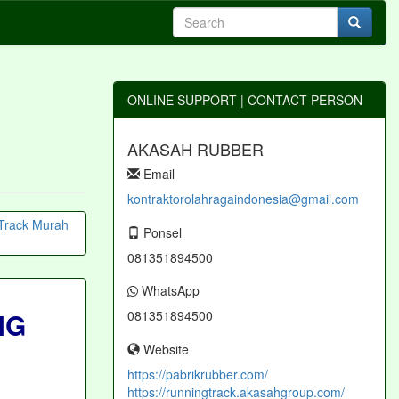
ONLINE SUPPORT | CONTACT PERSON
AKASAH RUBBER
Email
kontraktorolahragaindonesia@gmail.com
Ponsel
081351894500
WhatsApp
NG
081351894500
Website
https://pabrikrubber.com/
https://runningtrack.akasahgroup.com/