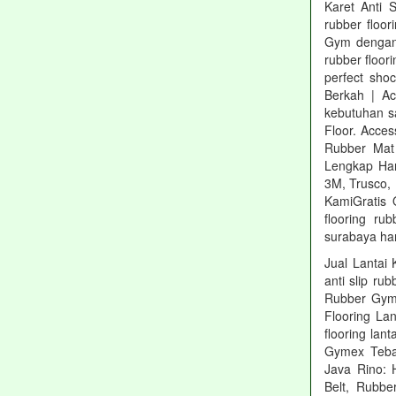
Karet Anti S
rubber floor
Gym dengan 
rubber floor
perfect shoc
Berkah | Ac
kebutuhan sa
Floor. Acce
Rubber Mat 
Lengkap Har
3M, Trusco,
KamiGratis 
flooring rub
surabaya har
Jual Lantai 
anti slip ru
Rubber Gym 
Flooring La
flooring lan
Gymex Teba
Java Rino: 
Belt, Rubbe