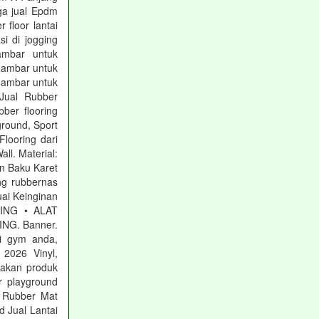
ga jual Epdm
 floor lantai
si di jogging
Gambar untuk
gambar untuk
gambar untuk
Jual Rubber
ber flooring
ground, Sport
Flooring dari
ll. Material:
n Baku Karet
ng rubbernas
ai Keinginan
RING • ALAT
NG. Banner.
i gym anda,
2026 Vinyl,
iakan produk
 playground
g Rubber Mat
 Jual Lantai