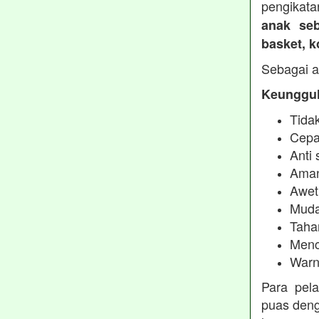
pengikata
anak seb
basket, 
Sebagai a
Keunggul
Tidak
Cepa
Anti 
Aman
Awet
Muda
Taha
Menc
Warn
Para pel
puas deng