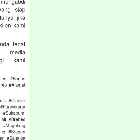
ngabdi
ang siap
unya jika
klien kami
nda tepat
 media
gi kami
itas #Bagus
nfo #Alamat
is #Cianjur
 #Purwakarta
k #Sukabumi
ali #Brebes
s #Magelang
ang #Sragen
n #Salatiga