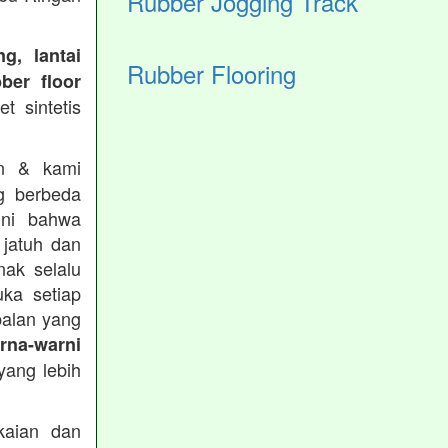
Rubber Jogging Track
g, lantai
Rubber Flooring
ber floor
t sintetis
in & kami
g berbeda
ini bahwa
 jatuh dan
nak selalu
ka setiap
balan yang
rna-warni
ang lebih
aian dan