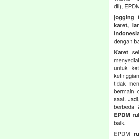
dll), EPD
jogging 
karet, l
indonesi
dengan b
sel
Karet
menyedia
untuk ke
ketinggia
tidak men
bermain 
saat. Jad
berbeda
EPDM ru
baik.
EPDM
r