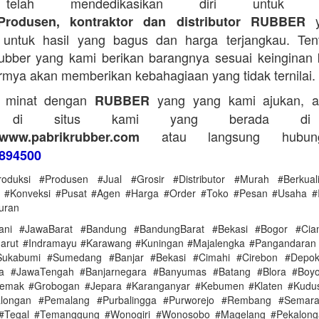
telah mendedikasikan diri untuk me
y
Produsen, kontraktor dan distributor RUBBER
untuk hasil yang bagus dan harga terjangkau. Tent
bber yang kami berikan barangnya sesuai keinginan 
rmya akan memberikan kebahagiaan yang tidak ternilai.
a minat dengan
yang yang kami ajukan, a
RUBBER
g di situs kami yang berada di
atau langsung hubun
www.pabrikrubber.com
894500
roduksi #Produsen #Jual #Grosir #Distributor #Murah #Berkual
a #Konveksi #Pusat #Agen #Harga #Order #Toko #Pesan #Usaha #I
uran
ani #JawaBarat #Bandung #BandungBarat #Bekasi #Bogor #Ciam
arut #Indramayu #Karawang #Kuningan #Majalengka #Pangandaran
ukabumi #Sumedang #Banjar #Bekasi #Cimahi #Cirebon #Depo
ya #JawaTengah #Banjarnegara #Banyumas #Batang #Blora #Boyol
Demak #Grobogan #Jepara #Karanganyar #Kebumen #Klaten #Kudu
alongan #Pemalang #Purbalingga #Purworejo #Rembang #Semar
 #Tegal #Temanggung #Wonogiri #Wonosobo #Magelang #Pekalonga