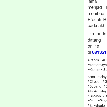
lama 
menjadi
membuat 
Produk Ru
pada akhi
jika and
datan
online
di
081351
#Pabrik #P
#Terpercay
#Kantor #Uk
kami melay
#Cirebon #G
#Subang #S
#Tasikmala
#Cilacap #
#Pati #Pek
#Sukoharjo