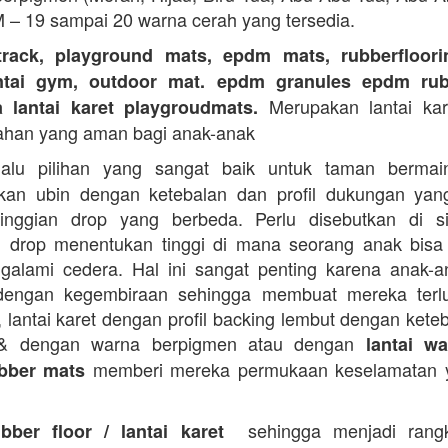
M – 19 sampai 20 warna cerah yang tersedia.
track, playground mats, epdm mats, rubberfloorin
antai gym, outdoor mat. epdm granules epdm rub
Merupakan lantai kare
a lantai karet playgroudmats.
ahan yang aman bagi anak-anak
alu pilihan yang sangat baik untuk taman berma
kan ubin dengan ketebalan dan profil dukungan yan
tinggian drop yang berbeda. Perlu disebutkan di s
n drop menentukan tinggi di mana seorang anak bisa
galami cedera. Hal ini sangat penting karena anak-a
dengan kegembiraan sehingga membuat mereka terlu
i, lantai karet dengan profil backing lembut dengan kete
 & dengan warna berpigmen atau dengan
lantai wa
memberi mereka permukaan keselamatan y
bber mats
sehingga menjadi rangk
ubber floor / lantai karet