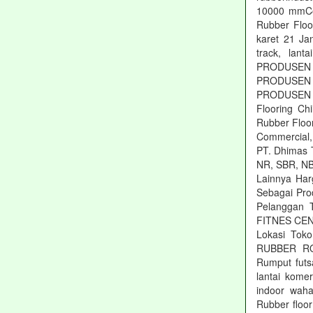
10000 mmCol
Rubber Floor
karet 21 Jan
track, lant
PRODUSEN ru
PRODUSEN ru
PRODUSEN r
Flooring Ch
Rubber Floor
Commercial, 
PT. Dhimas T
NR, SBR, NB
Lainnya Har
Sebagai Pro
Pelanggan 
FITNES CEN
Lokasi Tok
RUBBER ROL
Rumput futs
lantai kom
indoor waha
Rubber floo