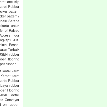
ret anti slip
 karet Rubber
ecker pattem
ecker pattem?
Kreasi Sarana
akarta untuk
ier of Raised
Access Floor
engkap? Jual
kita, Bosch,
aran Terbaik
DUSEN rubber
bber flooring
pet rubber
 lantai karet
 Karpet karet
karta Rubber
abaya rubber
bber Flooring
BAR. detail
 as Conveyor
d on rubber.