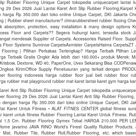
lip Rubber Flooring Unique Carpet tokopedia uniquecarpet lantai ka
ing 29 Des 2026 Jual Lantai Karet Anti Slip Rubber Flooring,Karpet
harga Rp 350.000 dari toko online Unique Carpet, DKI Jakarta Ch
ing | Rubber sheet manufacturer? chinarubbersheet rubber flooing Ch
k absorption, protection, easy installation & many design options 
cess Floor and Carpets?? Segera hubungi kami, tersedia stock J
ngat mendesak Supplier of Carpets. Accessories Raised Floor. Suppl
ss Floor Systems Suminoe CarpetsAxmister CarpetsHaima CarpetsZT 
Flooring | Pilihan Perkakas Terlengkap? Harga Terbaik Pilihan L
ga Terbaik Gratis Ongkir Ada lebih dari 160.000+ produk Merek: Ma
 Krisbow, Dextone, WD 40, PaperOne, Uvex Sekarang Bisa CODPenaw
Ongkos KirimOffice Supply Penelusuran yang terkait dengan PRO
ber flooring indonesia harga rubber floor jual beli rubber floor ru
ga rubber mat playground rubber mat karet lantai karet gym harga kar
Karet Anti Slip Rubber Flooring Unique Carpet tokopedia uniquecarpet
bber flooring 29 Des 2026 Jual Lantai Karet Anti Slip Rubber Flooring,
dengan harga Rp 350.000 dari toko online Unique Carpet, DKI Ja
ntai Karet Untuk Fitness • ALAT FITNES CENTER global fitness sur
tai karet untuk fitness Rubber Flooring Lantai Karet Untuk Fitness. Ru
l 1,5 Cm. Rubber Flooring Gymex Tebal HARGA 210.000 PER LEM
Home javarino JAVA RINO World's Finest Quality Rubber Products.
r Mat, Rubber Tile, Rubber Roll,Rubber Flooring, etc; which base