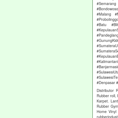
#Semarang 
#Bondowoso
#Malang #
#Proboling
#Batu #Bl
#Kepulauan
#Pandeglang
#GunungKi
#Sumatera
#Sumater
#Kepulauan
#Kalimanta
#Banjarmas
#Sulawesi
#SulawesiT
#Denpasar 
Distributor
Rubber roll,
Karpet. Lan
Rubber Gym, 
Home Vinyl 
rubberindus