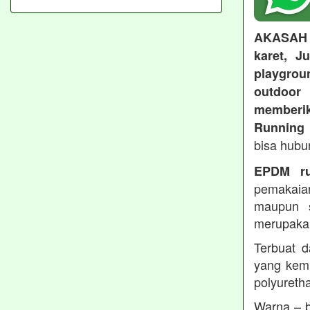
AKASAH
karet, J
playgroun
outdoo
memberi
Running 
bisa hubu
EPDM ru
pemakaia
maupun 
merupakan
Terbuat d
yang kemu
polyureth
Warna – b