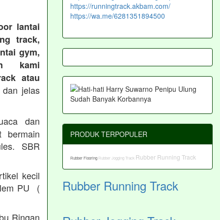
https://runningtrack.akbam.com/
https://wa.me/6281351894500
or lantai
ng track,
antai gym,
an kami
ack atau
 dan jelas
cuaca dan
t bermain
PRODUK TERPOPULER
les. SBR
Rubber Running Track
Rubber Flooring
Rubber Jogging Track
ikel kecil
Rubber Running Track
/ lem PU (
Abu Ringan