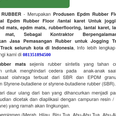
- Merupakan
 RUBBER
Produsen Epdm Rubber Flo
ual Epdm Rubber Floor /lantai karet Untuk joggi
d mats, epdm mats, rubberflooring, lantai karet, l
r mat, Sebagai Kontraktor Berpengalam
kan Jasa Pemasangan Rubber untuk Jogging Tr
, Info lebih lengkap
Track seluruh kota di Indonesia
ngi kami di
081351894500
sejenis rubber sintetis yang tahan 
bber mats
n untuk menghindari cedera pada anak-anak saa
saat olahraga terbuat dari SBR dan EPDM granu
 Styrene-butadiene or styrene-butadiene rubber (SBR).
ari daur ulang dari ban yang dihancurkan menjadi part
dian dicetak dan diaplikasi dengan campuran resin 
ane) yang ramah akan lingkungan.
erpigmen (Merah, Hijau, Biru Tua, Abu-Abu Tua, Abu-