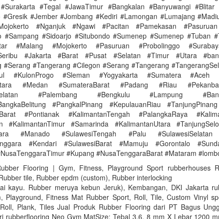
#Surakarta #Tegal #JawaTimur #Bangkalan #Banyuwangi #Blitar 
 #Gresik #Jember #Jombang #Kediri #Lamongan #Lumajang #Madi
Mojokerto #Nganjuk #Ngawi #Pacitan #Pamekasan #Pasuruan
go #Sampang #Sidoarjo #Situbondo #Sumenep #Sumenep #Tuban #
itar #Malang #Mojokerto #Pasuruan #Probolinggo #Surabay
Seribu #Jakarta #Barat #Pusat #Selatan #Timur #Utara #ba
 #Serang #Tangerang #Cilegon #Serang #Tangerang #TangerangSel
dul #KulonProgo #Sleman #Yogyakarta #Sumatera #Aceh 
Utara #Medan #SumateraBarat #Padang #Riau #Pekanb
aSelatan #Palembang #Bengkulu #Lampung #Band
BangkaBelitung #PangkalPinang #KepulauanRiau #TanjungPinang
nBarat #Pontianak #KalimantanTengah #PalangkaRaya #Kalima
in #KalimantanTimur #Samarinda #KalimantanUtara #TanjungSelo
Utara #Manado #SulawesiTengah #Palu #SulawesiSelatan
enggara #Kendari #SulawesiBarat #Mamuju #Gorontalo #Sunda
#NusaTenggaraTimur #Kupang #NusaTenggaraBarat #Mataram #lomb
 Rubber Flooring | Gym, Fitness, Playground Sport rubberhouses 
 Rubber tile, Rubber epdm (custom), Rubber interlocking
tai kayu. Rubber meruya kebun Jeruk), Kembangan, DKI Jakarta rub
Playground, Fitness Mat Rubber Sport, Roll, Tile, Custom Vinyl spo
Roll, Plank, Tiles Jual Produk Rubber Flooring dari PT Bagus Ungg
tri rubberflooring Neo Gym MatSize: Tebal 3,6, 8 mm X Lebar 1200 