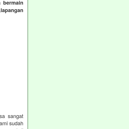
a bermain
,lapangan
:
sa sangat
kami sudah