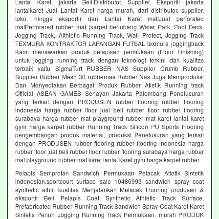
Lantai Karet, jakarta Beli,Distributor, Supplier, Eksportir jakarta
lantaikaret Jual Lantai Karet harga murah, dari distributor, supplier,
toko, hingga eksportir dan Lantai Karet mattJual perforated
matPerforared rubber mat (karpet berlubang Water Park, Pool Deck,
Jogging Track, Althletic Running Track, Wall Protect, Jogging Track
TEXMURA KONTRAKTOR LAPANGAN FUTSAL texmura joggingtrack
Kami menawarkan produk pelapisan permukaan (Floor Finishing)
untuk jogging running track dengan teknologi terkini dan kualitas
terbaik yaitu SigmaTurf RUBBER NAS Supplier Crumb Rubber,
Supplier Rubber Mesh 30 rubbernas Rubber Nas Juga Memproduksi
Dan Menyediakan Berbagai Produk Rubber Atletik Running track
Official ASEAN GAMES Senayan Jakarta Palembang Penelusuran
yang terkait dengan PRODUSEN rubber flooring rubber flooring
indonesia harga rubber floor jual beli rubber floor rubber flooring
surabaya harga rubber mat playground rubber mat karet lantai karet
gym harga karpet rubber Running Track Silicon PU Sports Flooring
pengembangan produk material, produksi Penelusuran yang terkait
dengan PRODUSEN rubber flooring rubber flooring indonesia harga
rubber floor jual beli rubber floor rubber flooring surabaya harga rubber
mat playground rubber mat karet lantai karet gym harga karpet rubber
Pelapis Semprotan Sandwich Permukaan Pelacak Atletik Sintetik
indonesian.sportcourt surface sale 10486993 sandwich spray coat
synthetic athlit kualitas Menjalankan Melacak Flooring produsen &
eksportir Beli Pelapis Coat Synthetic Athletic Track Surface,
Prefabricated Rubber Running Track Sandwich Spray Coat Karet Karet
Sintetis Penuh Jogging Running Track Permukaan. murah PRODUK