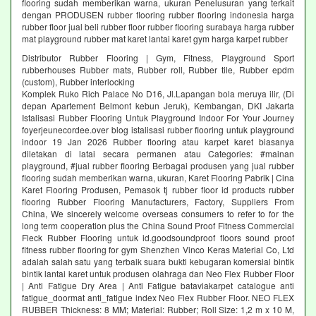
flooring sudah memberikan warna, ukuran Penelusuran yang terkait
dengan PRODUSEN rubber flooring rubber flooring indonesia harga
rubber floor jual beli rubber floor rubber flooring surabaya harga rubber
mat playground rubber mat karet lantai karet gym harga karpet rubber
Distributor Rubber Flooring | Gym, Fitness, Playground Sport
rubberhouses Rubber mats, Rubber roll, Rubber tile, Rubber epdm
(custom), Rubber interlocking
Komplek Ruko Rich Palace No D16, Jl.Lapangan bola meruya ilir, (Di
depan Apartement Belmont kebun Jeruk), Kembangan, DKI Jakarta
Istalisasi Rubber Flooring Untuk Playground Indoor For Your Journey
foyerjeunecordee.over blog istalisasi rubber flooring untuk playground
indoor 19 Jan 2026 Rubber flooring atau karpet karet biasanya
diletakan di latai secara permanen atau Categories: #mainan
playground, #jual rubber flooring Berbagai produsen yang jual rubber
flooring sudah memberikan warna, ukuran, Karet Flooring Pabrik | Cina
Karet Flooring Produsen, Pemasok tj rubber floor id products rubber
flooring Rubber Flooring Manufacturers, Factory, Suppliers From
China, We sincerely welcome overseas consumers to refer to for the
long term cooperation plus the China Sound Proof Fitness Commercial
Fleck Rubber Flooring untuk id.goodsoundproof floors sound proof
fitness rubber flooring for gym Shenzhen Vinco Keras Material Co, Ltd
adalah salah satu yang terbaik suara bukti kebugaran komersial bintik
bintik lantai karet untuk produsen olahraga dan Neo Flex Rubber Floor
| Anti Fatigue Dry Area | Anti Fatigue bataviakarpet catalogue anti
fatigue_doormat anti_fatigue index Neo Flex Rubber Floor. NEO FLEX
RUBBER Thickness: 8 MM; Material: Rubber; Roll Size: 1,2 m x 10 M,