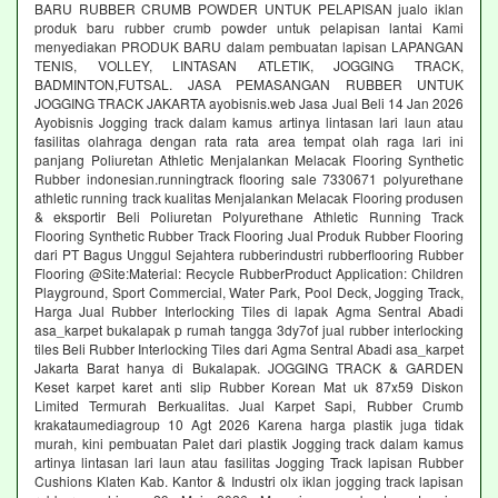
BARU RUBBER CRUMB POWDER UNTUK PELAPISAN jualo iklan
produk baru rubber crumb powder untuk pelapisan lantai Kami
menyediakan PRODUK BARU dalam pembuatan lapisan LAPANGAN
TENIS, VOLLEY, LINTASAN ATLETIK, JOGGING TRACK,
BADMINTON,FUTSAL. JASA PEMASANGAN RUBBER UNTUK
JOGGING TRACK JAKARTA ayobisnis.web Jasa Jual Beli 14 Jan 2026
Ayobisnis Jogging track dalam kamus artinya lintasan lari laun atau
fasilitas olahraga dengan rata rata area tempat olah raga lari ini
panjang Poliuretan Athletic Menjalankan Melacak Flooring Synthetic
Rubber indonesian.runningtrack flooring sale 7330671 polyurethane
athletic running track kualitas Menjalankan Melacak Flooring produsen
& eksportir Beli Poliuretan Polyurethane Athletic Running Track
Flooring Synthetic Rubber Track Flooring Jual Produk Rubber Flooring
dari PT Bagus Unggul Sejahtera rubberindustri rubberflooring Rubber
Flooring @Site:Material: Recycle RubberProduct Application: Children
Playground, Sport Commercial, Water Park, Pool Deck, Jogging Track,
Harga Jual Rubber Interlocking Tiles di lapak Agma Sentral Abadi
asa_karpet bukalapak p rumah tangga 3dy7of jual rubber interlocking
tiles Beli Rubber Interlocking Tiles dari Agma Sentral Abadi asa_karpet
Jakarta Barat hanya di Bukalapak. JOGGING TRACK & GARDEN
Keset karpet karet anti slip Rubber Korean Mat uk 87x59 Diskon
Limited Termurah Berkualitas. Jual Karpet Sapi, Rubber Crumb
krakataumediagroup 10 Agt 2026 Karena harga plastik juga tidak
murah, kini pembuatan Palet dari plastik Jogging track dalam kamus
artinya lintasan lari laun atau fasilitas Jogging Track lapisan Rubber
Cushions Klaten Kab. Kantor & Industri olx iklan jogging track lapisan