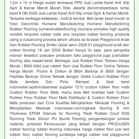
1,2m x 15 m Harga sudah termasuk PPN Jual Lantai Karet Anti Slip
Gym & Kamar Mandi Murah Toko Jakarta decorindoperkasa lantai
karet 9 Okt 2026 Jual Lantai Karet Anti Slip untuk Gym & Kamar Mandi.
Tersedia berbagai ketebalan, motif & bentuk. Beli lantai karet murah di
Toko Decorindo Humane Manufacturing Humane Manufacturing
Rubber Flooring humanerubberflooring Humane provides high quality
molded recycled rubber mats and recycled rubber flooring products
using a vulcanizing process which utilizes as its base Playground Anak
Dan Rubber Flooring Sinten Quisii qenn 2026 01 playground anak dan
rubber flooring 19 Jan 2026 Bukan hanya itu saja, para penyedia
mainan tersebut, podusen produsen toko playground juga jualrubber
flooring atau karpet karet. Berbagai Jual Rubber Floor Terbaru Harga
Murah | Blibli blibli jual rubber floor Jual Rubber Floor Online Terbaru
Harga Murah, Promo & Diskon di Blibli Belanja di Blibli dengan
Fasilitas Belanja Online Terbaik dengan Gratis Custom Rubber Floor
Mats Jendela Dan Pintu Stempel & Seal karet
indonesian.epdmrubberseal supplier 7210 custom rubber floor mats
Custom Rubber Floor Mats, Kamu bisa Beli kualitas baik Custom
Rubber Floor Rubber Floor Mats Distributor & Custom Rubber Floor
Mats produsen dari Cina Kualitas Menjalankan Melacak Flooring &
Menjalankan Melacak indonesian.runningtrack flooring 8 mm
Thickness EPDM Granule for Running Track Rubber Court SGS
Running Track Silicon PU Sports Flooring pengembangan produk
material, produksi Penelusuran yang terkait dengan PRODUSEN
rubber flooring rubber flooring indonesia harga rubber floor jual beli
rubber floor rubber flooring surabaya harga rubber mat playground