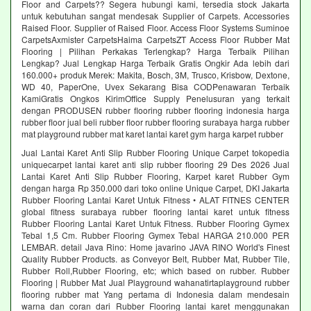
Floor and Carpets?? Segera hubungi kami, tersedia stock Jakarta
untuk kebutuhan sangat mendesak Supplier of Carpets. Accessories
Raised Floor. Supplier of Raised Floor. Access Floor Systems Suminoe
CarpetsAxmister CarpetsHaima CarpetsZT Access Floor Rubber Mat
Flooring | Pilihan Perkakas Terlengkap? Harga Terbaik Pilihan
Lengkap? Jual Lengkap Harga Terbaik Gratis Ongkir Ada lebih dari
160.000+ produk Merek: Makita, Bosch, 3M, Trusco, Krisbow, Dextone,
WD 40, PaperOne, Uvex Sekarang Bisa CODPenawaran Terbaik
KamiGratis Ongkos KirimOffice Supply Penelusuran yang terkait
dengan PRODUSEN rubber flooring rubber flooring indonesia harga
rubber floor jual beli rubber floor rubber flooring surabaya harga rubber
mat playground rubber mat karet lantai karet gym harga karpet rubber
Jual Lantai Karet Anti Slip Rubber Flooring Unique Carpet tokopedia
uniquecarpet lantai karet anti slip rubber flooring 29 Des 2026 Jual
Lantai Karet Anti Slip Rubber Flooring, Karpet karet Rubber Gym
dengan harga Rp 350.000 dari toko online Unique Carpet, DKI Jakarta
Rubber Flooring Lantai Karet Untuk Fitness • ALAT FITNES CENTER
global fitness surabaya rubber flooring lantai karet untuk fitness
Rubber Flooring Lantai Karet Untuk Fitness. Rubber Flooring Gymex
Tebal 1,5 Cm. Rubber Flooring Gymex Tebal HARGA 210.000 PER
LEMBAR. detail Java Rino: Home javarino JAVA RINO World's Finest
Quality Rubber Products. as Conveyor Belt, Rubber Mat, Rubber Tile,
Rubber Roll,Rubber Flooring, etc; which based on rubber. Rubber
Flooring | Rubber Mat Jual Playground wahanatirtaplayground rubber
flooring rubber mat Yang pertama di Indonesia dalam mendesain
warna dan coran dari Rubber Flooring lantai karet menggunakan