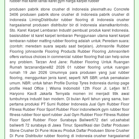
rubber mat karet lantai karet gym harga karpet rubber
produsen pabrik stone crusher di indonesia plexmath.eu Concrete
3406 produsen pabrik stone crusher di indonesia pabrik crusher di
indonesia LimingDistributor rubber flooring di indonesia crusher
hargaalamat produsen distributor bir di indonesia alamatkantorindo.
Sto. Karet Karpet Lembaran Industri pembuat produk karet Indonesia.
basisrubber id karet karpet lembaran Penggunaan utama karet karpet
lembaran rubber matting rubber flooring adalah untuk: Peredam suara:
(contoh: meredam suara sepatu saat berjalan). Johnsonite Rubber
Flooring johnsonite Flooring Products Rubber Flooring Johnsonite®
offers various choices in commercial rubber flooring that can help solve
any problem. Tarzan And Jane: Rubber Flooring Untuk Ruangan
Rumah tarzanandjane82 2026 01 rubber flooring untuk ruangan
rumah 19 Jan 2026 Umumnya para produsen yang jual rubber
flooring, menggunkan jenis karet, seperti: NR SBR: untuk pemakaian
umum. NBR: untuk tahan Profile Dunlop Tyres Indonesia dunlop page
profile Head Office | Wisma Indomobil 12th Floor Jl. Letjen M.T.
Haryono Kav.8 Jakarta Ternyata momen ini menjadi titik awal
tumbuhnya industri ban modern. Di bulan April tahun yang sama, ban
pertama produksi PT Sumi Rubber Indonesia Jual Gym Rubber Floor
Fitness Rubber Floor Sport Rubber Floor indonetwork gym rubber floor
fitness rubber floor sport rubber Jual Gym Rubber Floor Fitness Rubber
Floor Sport Rubber Floor Surabaya Baliwerti72 dari ud.sahabat
baliwerti 72 surabaya di Jawa Timur. Spesifikasi dan Daftar Produsen
Stone Crusher Di Pune l4cw.eu Produk Daftar Produsen Stone Crusher
Di Pune Distributor rubber flooring di indonesia crusher hargaalamat