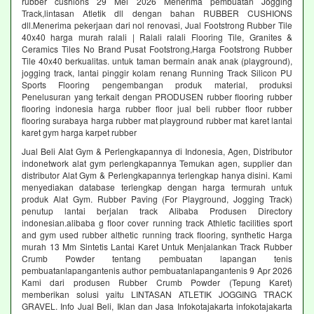
rubber cushions 29 Mei 2026 Menerima pembuatan Jogging
Track,lintasan Atletik dll dengan bahan RUBBER CUSHIONS
dll.Menerima pekerjaan dari nol renovasi, Jual Footstrong Rubber Tile
40x40 harga murah ralali | Ralali ralali Flooring Tile, Granites &
Ceramics Tiles No Brand Pusat Footstrong,Harga Footstrong Rubber
Tile 40x40 berkualitas. untuk taman bermain anak anak (playground),
jogging track, lantai pinggir kolam renang Running Track Silicon PU
Sports Flooring pengembangan produk material, produksi
Penelusuran yang terkait dengan PRODUSEN rubber flooring rubber
flooring indonesia harga rubber floor jual beli rubber floor rubber
flooring surabaya harga rubber mat playground rubber mat karet lantai
karet gym harga karpet rubber
Jual Beli Alat Gym & Perlengkapannya di Indonesia, Agen, Distributor
indonetwork alat gym perlengkapannya Temukan agen, supplier dan
distributor Alat Gym & Perlengkapannya terlengkap hanya disini. Kami
menyediakan database terlengkap dengan harga termurah untuk
produk Alat Gym. Rubber Paving (For Playground, Jogging Track)
penutup lantai berjalan track Alibaba Produsen Directory
indonesian.alibaba g floor cover running track Athletic facilities sport
and gym used rubber althetic running track flooring, synthetic Harga
murah 13 Mm Sintetis Lantai Karet Untuk Menjalankan Track Rubber
Crumb Powder tentang pembuatan lapangan tenis
pembuatanlapangantenis author pembuatanlapangantenis 9 Apr 2026
Kami dari produsen Rubber Crumb Powder (Tepung Karet)
memberikan solusi yaitu LINTASAN ATLETIK JOGGING TRACK
GRAVEL. Info Jual Beli, Iklan dan Jasa Infokotajakarta infokotajakarta