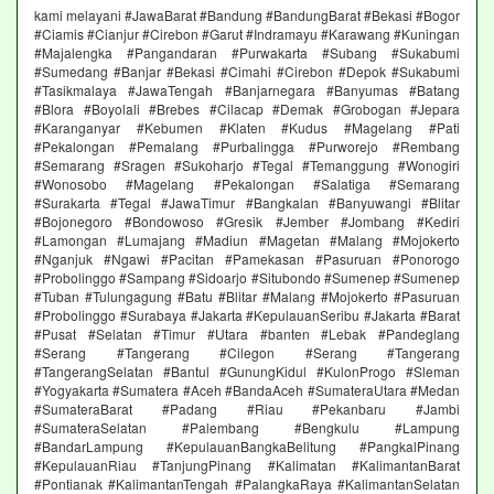
kami melayani #JawaBarat #Bandung #BandungBarat #Bekasi #Bogor
#Ciamis #Cianjur #Cirebon #Garut #Indramayu #Karawang #Kuningan
#Majalengka #Pangandaran #Purwakarta #Subang #Sukabumi
#Sumedang #Banjar #Bekasi #Cimahi #Cirebon #Depok #Sukabumi
#Tasikmalaya #JawaTengah #Banjarnegara #Banyumas #Batang
#Blora #Boyolali #Brebes #Cilacap #Demak #Grobogan #Jepara
#Karanganyar #Kebumen #Klaten #Kudus #Magelang #Pati
#Pekalongan #Pemalang #Purbalingga #Purworejo #Rembang
#Semarang #Sragen #Sukoharjo #Tegal #Temanggung #Wonogiri
#Wonosobo #Magelang #Pekalongan #Salatiga #Semarang
#Surakarta #Tegal #JawaTimur #Bangkalan #Banyuwangi #Blitar
#Bojonegoro #Bondowoso #Gresik #Jember #Jombang #Kediri
#Lamongan #Lumajang #Madiun #Magetan #Malang #Mojokerto
#Nganjuk #Ngawi #Pacitan #Pamekasan #Pasuruan #Ponorogo
#Probolinggo #Sampang #Sidoarjo #Situbondo #Sumenep #Sumenep
#Tuban #Tulungagung #Batu #Blitar #Malang #Mojokerto #Pasuruan
#Probolinggo #Surabaya #Jakarta #KepulauanSeribu #Jakarta #Barat
#Pusat #Selatan #Timur #Utara #banten #Lebak #Pandeglang
#Serang #Tangerang #Cilegon #Serang #Tangerang
#TangerangSelatan #Bantul #GunungKidul #KulonProgo #Sleman
#Yogyakarta #Sumatera #Aceh #BandaAceh #SumateraUtara #Medan
#SumateraBarat #Padang #Riau #Pekanbaru #Jambi
#SumateraSelatan #Palembang #Bengkulu #Lampung
#BandarLampung #KepulauanBangkaBelitung #PangkalPinang
#KepulauanRiau #TanjungPinang #Kalimatan #KalimantanBarat
#Pontianak #KalimantanTengah #PalangkaRaya #KalimantanSelatan