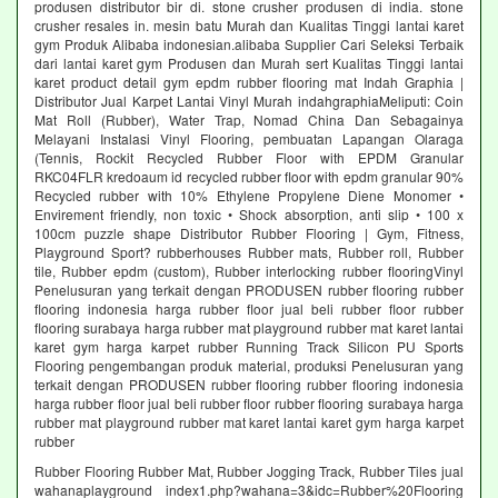
produsen distributor bir di. stone crusher produsen di india. stone
crusher resales in. mesin batu Murah dan Kualitas Tinggi lantai karet
gym Produk Alibaba indonesian.alibaba Supplier Cari Seleksi Terbaik
dari lantai karet gym Produsen dan Murah sert Kualitas Tinggi lantai
karet product detail gym epdm rubber flooring mat Indah Graphia |
Distributor Jual Karpet Lantai Vinyl Murah indahgraphiaMeliputi: Coin
Mat Roll (Rubber), Water Trap, Nomad China Dan Sebagainya
Melayani Instalasi Vinyl Flooring, pembuatan Lapangan Olaraga
(Tennis, Rockit Recycled Rubber Floor with EPDM Granular
RKC04FLR kredoaum id recycled rubber floor with epdm granular 90%
Recycled rubber with 10% Ethylene Propylene Diene Monomer •
Envirement friendly, non toxic • Shock absorption, anti slip • 100 x
100cm puzzle shape Distributor Rubber Flooring | Gym, Fitness,
Playground Sport? rubberhouses Rubber mats, Rubber roll, Rubber
tile, Rubber epdm (custom), Rubber interlocking rubber flooringVinyl
Penelusuran yang terkait dengan PRODUSEN rubber flooring rubber
flooring indonesia harga rubber floor jual beli rubber floor rubber
flooring surabaya harga rubber mat playground rubber mat karet lantai
karet gym harga karpet rubber Running Track Silicon PU Sports
Flooring pengembangan produk material, produksi Penelusuran yang
terkait dengan PRODUSEN rubber flooring rubber flooring indonesia
harga rubber floor jual beli rubber floor rubber flooring surabaya harga
rubber mat playground rubber mat karet lantai karet gym harga karpet
rubber
Rubber Flooring Rubber Mat, Rubber Jogging Track, Rubber Tiles jual
wahanaplayground index1.php?wahana=3&idc=Rubber%20Flooring