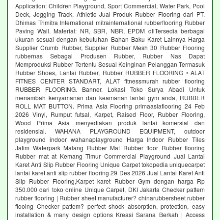
Application: Children Playground, Sport Commercial, Water Park, Pool
Deck, Jogging Track, Athletic Jual Produk Rubber Flooring dari PT.
Dhimas Trimitra International mitrainternational rubberflooring Rubber
Paving Wall. Material: NR, SBR, NBR, EPDM dllTersedia berbagai
ukuran sesuai dengan kebutuhan Bahan Baku Karet Lainnya Harga
Supplier Crumb Rubber, Supplier Rubber Mesh 30 Rubber Flooring
rubbernas Sebagai Produsen Rubber, Rubber Nas Dapat
Memproduksi Rubber Tertentu Sesuai Keinginan Pelanggan Termasuk
Rubber Shoes, Lantai Rubber, Rubber RUBBER FLOORING • ALAT
FITNES CENTER STANDART, ALAT fitnessmurah rubber flooring
RUBBER FLOORING. Banner. Lokasi Toko Surya Abadi Untuk
menambah kenyamanan dan keamanan lantai gym anda, RUBBER
ROLL MAT BUTTON. Prima Asia Flooring primaasiaflooring 24 Feb
2026 Vinyl, Rumput futsal, Karpet, Raised Floor, Rubber Flooring,
Wood Prima Asia menyediakan produk lantai komersial dan
residensial. WAHANA PLAYGROUND EQUIPMENT, outdoor
playground indoor wahanaplayground Harga Indoor Rubber Tiles
Jatim Waterpark Malang Rubber Mat Rubber floor Rubber flooring
Rubber mat at Kemang Timur Commercial Playground Jual Lantai
Karet Anti Slip Rubber Flooring Unique Carpet tokopedia uniquecarpet
lantai karet anti slip rubber flooring 29 Des 2026 Jual Lantai Karet Anti
Slip Rubber Flooring,Karpet karet Rubber Gym dengan harga Rp
350.000 dari toko online Unique Carpet, DKI Jakarta Checker pattem
rubber flooring | Rubber sheet manufacturer? chinarubbersheet rubber
flooing Checker pattem? perfect shock absorption, protection, easy
installation & many design options Kreasi Sarana Berkah | Access