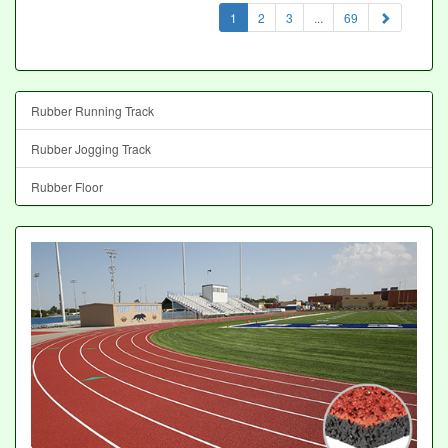
(current)
1
2
3
...
69
Rubber Running Track
Rubber Jogging Track
Rubber Floor