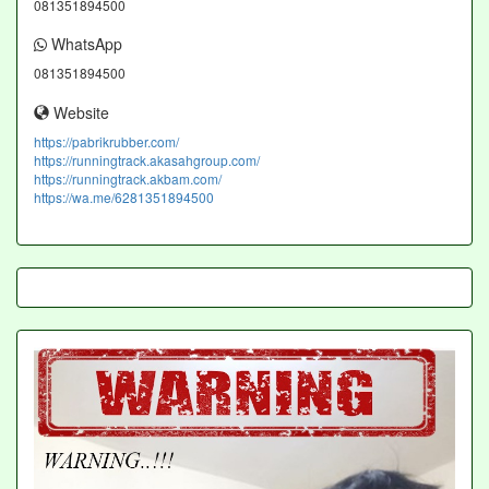
081351894500
WhatsApp
081351894500
Website
https://pabrikrubber.com/
https://runningtrack.akasahgroup.com/
https://runningtrack.akbam.com/
https://wa.me/6281351894500