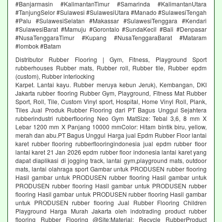
#Banjarmasin #KalimantanTimur #Samarinda #KalimantanUtara
#TanjungSelor #Sulawesi #SulawesiUtara #Manado #SulawesiTengah
#Palu #SulawesiSelatan #Makassar #SulawesiTenggara #Kendari
#SulawesiBarat #Mamuju #Gorontalo #SundaKecil #Bali #Denpasar
#NusaTenggaraTimur #Kupang #NusaTenggaraBarat #Mataram
#lombok #Batam
Distributor Rubber Flooring | Gym, Fitness, Playground Sport
rubberhouses Rubber mats, Rubber roll, Rubber tile, Rubber epdm
(custom), Rubber interlocking
Karpet. Lantai kayu. Rubber meruya kebun Jeruk), Kembangan, DKI
Jakarta rubber flooring Rubber Gym, Playground, Fitness Mat Rubber
Sport, Roll, Tile, Custom Vinyl sport, Hospital, Home Vinyl Roll, Plank,
Tiles Jual Produk Rubber Flooring dari PT Bagus Unggul Sejahtera
rubberindustri rubberflooring Neo Gym MatSize: Tebal 3,6, 8 mm X
Lebar 1200 mm X Panjang 10000 mmColor: Hitam bintik biru, yellow,
merah dan abu.PT Bagus Unggul Harga jual Epdm Rubber Floor lantai
karet rubber flooring rubberflooringindonesia jual epdm rubber floor
lantai karet 21 Jan 2026 epdm rubber floor indonesia lantai karet yang
dapat diaplikasi di jogging track, lantai gym,playground mats, outdoor
mats, lantai olahraga sport Gambar untuk PRODUSEN rubber flooring
Hasil gambar untuk PRODUSEN rubber flooring Hasil gambar untuk
PRODUSEN rubber flooring Hasil gambar untuk PRODUSEN rubber
flooring Hasil gambar untuk PRODUSEN rubber flooring Hasil gambar
untuk PRODUSEN rubber flooring Jual Rubber Flooring Children
Playground Harga Murah Jakarta oleh indotrading product rubber
flooring Rubber Flooring @Site:Material: Recycle RubberProduct