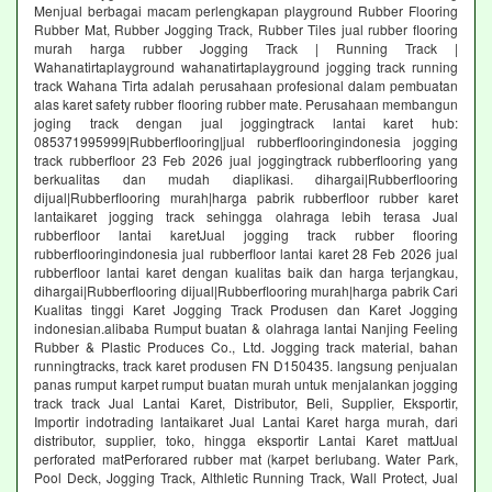
Menjual berbagai macam perlengkapan playground Rubber Flooring
Rubber Mat, Rubber Jogging Track, Rubber Tiles jual rubber flooring
murah harga rubber Jogging Track | Running Track |
Wahanatirtaplayground wahanatirtaplayground jogging track running
track Wahana Tirta adalah perusahaan profesional dalam pembuatan
alas karet safety rubber flooring rubber mate. Perusahaan membangun
joging track dengan jual joggingtrack lantai karet hub:
085371995999|Rubberflooring|jual rubberflooringindonesia jogging
track rubberfloor 23 Feb 2026 jual joggingtrack rubberflooring yang
berkualitas dan mudah diaplikasi. dihargai|Rubberflooring
dijual|Rubberflooring murah|harga pabrik rubberfloor rubber karet
lantaikaret jogging track sehingga olahraga lebih terasa Jual
rubberfloor lantai karetJual jogging track rubber flooring
rubberflooringindonesia jual rubberfloor lantai karet 28 Feb 2026 jual
rubberfloor lantai karet dengan kualitas baik dan harga terjangkau,
dihargai|Rubberflooring dijual|Rubberflooring murah|harga pabrik Cari
Kualitas tinggi Karet Jogging Track Produsen dan Karet Jogging
indonesian.alibaba Rumput buatan & olahraga lantai Nanjing Feeling
Rubber & Plastic Produces Co., Ltd. Jogging track material, bahan
runningtracks, track karet produsen FN D150435. langsung penjualan
panas rumput karpet rumput buatan murah untuk menjalankan jogging
track track Jual Lantai Karet, Distributor, Beli, Supplier, Eksportir,
Importir indotrading lantaikaret Jual Lantai Karet harga murah, dari
distributor, supplier, toko, hingga eksportir Lantai Karet mattJual
perforated matPerforared rubber mat (karpet berlubang. Water Park,
Pool Deck, Jogging Track, Althletic Running Track, Wall Protect, Jual