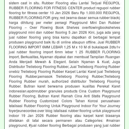
sistem cast in situ. Rubber Flooring atau Lantai Terjual REGUPOL
RUBBER FLOORING FOR FITNESS CENTER product regupol rubber
flooring for fitness center 10 Jan 2026 Baru Rp 1.000.000 REGUPOL
RUBBER FLOORING FOR grey, red (warna dasar semua rubber black)
harga dihitung per meter persegi Playground Mini Dan Rubber
Flooring – Over Flowing Book Shelves overflowingbookshelves
playground mini dan rubber flooring 5 Jan 2026 Kini, juga ada yang
jual rubber flooring yang bisa kamu dapatkan di berbagai tempat
produsen playground baik itu di online ataupun offline. Jual RUBBER
FLOORING IMPORT 6MM LEBAR 1,25 M x 10 M di bukalapak 2dtu1v
jual rubber flooring import 6mm lebar 1 25 RUBBER FLOORING
Import, Berkualitas, Nyaman dipakai dan membuat Tampilan Ruangan
Anda Menjadi Mewah & Elegant. Selain Nyaman & Kuat, Juga
Distributor Trelleborg Flooring Rubber, Jual Trelleborg Flooring Rubber
onebiz Trelleborg Flooring Rubber Karpet Lantai Karet jual Trelleborg
Flooring Rubber,pemasok Trelleborg Flooring Rubber,Trelleborg
Flooring Rubber murah, authorized distributor Trelleborg Flooring
Rubber. Butiran karet berwarna produsen kualitas Perekat Karet
indonesian.epdmrubber granules products Cina Custom Playground
Rubber Flooring, Butiran Karet Ramah Cina Anti Statis Playground
Rubber Flooring Customized Colors Tahan Korosi perusahaan
Istalisasi Rubber Flooring Untuk Playground Indoor For Your Journey
foyerjeunecordee.over blog istalisasi rubber flooring untuk playground
indoor 19 Jan 2026 Rubber flooring atau karpet karet biasanya
diletakan di latai secara permanen atau Categories: #mainan
playground, #jual rubber flooring Berbagai produsen yang jual rubber