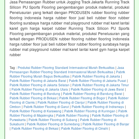
Jasa Pemasangan Rubber untuk Jogging Track Jakarta Running Track
Silicon PU Sports Flooring pengembangan produk material, produksi
Penelusuran yang terkait dengan PRODUSEN rubber flooring rubber
flooring indonesia harga rubber floor jual beli rubber floor rubber
flooring surabaya harga rubber mat playground rubber mat karet lantai
karet gym harga karpet rubber Running Track Silicon PU Sports
Flooring pengembangan produk material, produksi Penelusuran yang
terkait dengan PRODUSEN rubber flooring rubber flooring indonesia
harga rubber floor jual beli rubber floor rubber flooring surabaya harga
rubber mat playground rubber mat karet lantai karet gym harga karpet
rubber
Tag :
Produksi Rubber Flooring Standard Internasional Murah Berkualitas
|
Jasa
Pemasangan Rubber Flooring Standard Internasional Murah Berkualitas
|
Pabrik
Rubber Flooring Murah Bagus Berkualitas
|
Pabrik Rubber Flooring di Jakarta
|
Pabrik Rubber Flooring di Jakarta Barat
|
Pabrik Rubber Flooring di Jakarta Pusat
|
Pabrik Rubber Flooring di Jakarta Selatan
|
Pabrik Rubber Flooring di Jakarta Timur
|
Pabrik Rubber Flooring di Jakarta Utara
|
Pabrik Rubber Flooring di Jawa Barat
|
Pabrik Rubber Flooring di Bandung
|
Pabrik Rubber Flooring di Bandung Barat
|
Pabrik Rubber Flooring di Bekasi
|
Pabrik Rubber Flooring di Bogor
|
Pabrik Rubber
Flooring di Ciamis
|
Pabrik Rubber Flooring di Cianjur
|
Pabrik Rubber Flooring di
Cirebon
|
Pabrik Rubber Flooring di Garut
|
Pabrik Rubber Flooring di Indramayu
|
Pabrik Rubber Flooring di Karawang
|
Pabrik Rubber Flooring di Kuningan
|
Pabrik
Rubber Flooring di Majalengka
|
Pabrik Rubber Flooring
|
Pabrik Rubber Flooring di
Purwakarta
|
Pabrik Rubber Flooring di Subang
|
Pabrik Rubber Flooring di
Sukabumi
|
Pabrik Rubber Flooring di Sumedang
|
Pabrik Rubber Flooring di Banjar
|
Pabrik Rubber Flooring di Bekasi
|
Pabrik Rubber Flooring di Cimahi
|