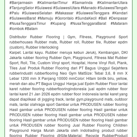
#Banjarmasin #KalimantanTimur #Samarinda #KalimantanUtara
#TanjungSelor #Sulawesi #SulawesiUtara #Manado #SulawesiTengah
#Palu #SulawesiSelatan #Makassar #SulawesiTenggara #Kendari
#SulawesiBarat #Mamuju #Gorontalo #SundaKecil #Bali #Denpasar
#NusaTenggaraTimur #Kupang #NusaTenggaraBarat #Mataram
#lombok #Batam
Distributor Rubber Flooring | Gym, Fitness, Playground Sport
rubberhouses Rubber mats, Rubber roll, Rubber tile, Rubber epdm
(custom), Rubber interlocking
Karpet. Lantai kayu. Rubber meruya kebun Jeruk), Kembangan, DKI
Jakarta rubber flooring Rubber Gym, Playground, Fitness Mat Rubber
Sport, Roll, Tile, Custom Vinyl sport, Hospital, Home Vinyl Roll, Plank,
Tiles Jual Produk Rubber Flooring dari PT Bagus Unggul Sejahtera
rubberindustri rubberflooring Neo Gym MatSize: Tebal 3,6, 8 mm X
Lebar 1200 mm X Panjang 10000 mmColor: Hitam bintik biru, yellow,
merah dan abu.PT Bagus Unggul Harga jual Epdm Rubber Floor lantai
karet rubber flooring rubberflooringindonesia jual epdm rubber floor
lantai karet 21 Jan 2026 epdm rubber floor indonesia lantai karet yang
dapat diaplikasi di jogging track, lantai gym,playground mats, outdoor
mats, lantai olahraga sport Gambar untuk PRODUSEN rubber flooring
Hasil gambar untuk PRODUSEN rubber flooring Hasil gambar untuk
PRODUSEN rubber flooring Hasil gambar untuk PRODUSEN rubber
flooring Hasil gambar untuk PRODUSEN rubber flooring Hasil gambar
untuk PRODUSEN rubber flooring Jual Rubber Flooring Children
Playground Harga Murah Jakarta oleh indotrading product rubber
flooring Rubber Flooring @Site:Material: Recycle RubberProduct