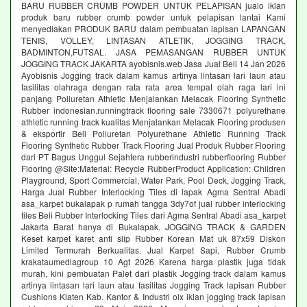
BARU RUBBER CRUMB POWDER UNTUK PELAPISAN jualo iklan
produk baru rubber crumb powder untuk pelapisan lantai Kami
menyediakan PRODUK BARU dalam pembuatan lapisan LAPANGAN
TENIS, VOLLEY, LINTASAN ATLETIK, JOGGING TRACK,
BADMINTON,FUTSAL. JASA PEMASANGAN RUBBER UNTUK
JOGGING TRACK JAKARTA ayobisnis.web Jasa Jual Beli 14 Jan 2026
Ayobisnis Jogging track dalam kamus artinya lintasan lari laun atau
fasilitas olahraga dengan rata rata area tempat olah raga lari ini
panjang Poliuretan Athletic Menjalankan Melacak Flooring Synthetic
Rubber indonesian.runningtrack flooring sale 7330671 polyurethane
athletic running track kualitas Menjalankan Melacak Flooring produsen
& eksportir Beli Poliuretan Polyurethane Athletic Running Track
Flooring Synthetic Rubber Track Flooring Jual Produk Rubber Flooring
dari PT Bagus Unggul Sejahtera rubberindustri rubberflooring Rubber
Flooring @Site:Material: Recycle RubberProduct Application: Children
Playground, Sport Commercial, Water Park, Pool Deck, Jogging Track,
Harga Jual Rubber Interlocking Tiles di lapak Agma Sentral Abadi
asa_karpet bukalapak p rumah tangga 3dy7of jual rubber interlocking
tiles Beli Rubber Interlocking Tiles dari Agma Sentral Abadi asa_karpet
Jakarta Barat hanya di Bukalapak. JOGGING TRACK & GARDEN
Keset karpet karet anti slip Rubber Korean Mat uk 87x59 Diskon
Limited Termurah Berkualitas. Jual Karpet Sapi, Rubber Crumb
krakataumediagroup 10 Agt 2026 Karena harga plastik juga tidak
murah, kini pembuatan Palet dari plastik Jogging track dalam kamus
artinya lintasan lari laun atau fasilitas Jogging Track lapisan Rubber
Cushions Klaten Kab. Kantor & Industri olx iklan jogging track lapisan