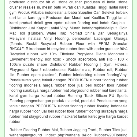
produsen distributor bir di. stone crusher produsen di india. stone
crusher resales in. mesin batu Murah dan Kualitas Tinggi lantai karet
gym Produk Alibaba indonesian.alibaba Supplier Cari Seleksi Terbaik
dari lantai karet gym Produsen dan Murah sert Kualitas Tinggi lantai
karet product detail gym epdm rubber flooring mat Indah Graphia |
Distributor Jual Karpet Lantai Vinyl Murah indahgraphiaMeliputi: Coin
Mat Roll (Rubber), Water Trap, Nomad China Dan Sebagainya
Melayani Instalasi Vinyl Flooring, pembuatan Lapangan Olaraga
(Tennis, Rockit Recycled Rubber Floor with EPDM Granular
RKC04FLR kredoaum id recycled rubber floor with epdm granular 90%
Recycled rubber with 10% Ethylene Propylene Diene Monomer •
Envirement friendly, non toxic • Shock absorption, anti slip • 100 x
100cm puzzle shape Distributor Rubber Flooring | Gym, Fitness,
Playground Sport? rubberhouses Rubber mats, Rubber roll, Rubber
tile, Rubber epdm (custom), Rubber interlocking rubber flooringVinyl
Penelusuran yang terkait dengan PRODUSEN rubber flooring rubber
flooring indonesia harga rubber floor jual beli rubber floor rubber
flooring surabaya harga rubber mat playground rubber mat karet lantai
karet gym harga karpet rubber Running Track Silicon PU Sports
Flooring pengembangan produk material, produksi Penelusuran yang
terkait dengan PRODUSEN rubber flooring rubber flooring indonesia
harga rubber floor jual beli rubber floor rubber flooring surabaya harga
rubber mat playground rubber mat karet lantai karet gym harga karpet
rubber
Rubber Flooring Rubber Mat, Rubber Jogging Track, Rubber Tiles jual
wahanaplayground index1.php?wahana=3&idc=Rubber%20Flooring