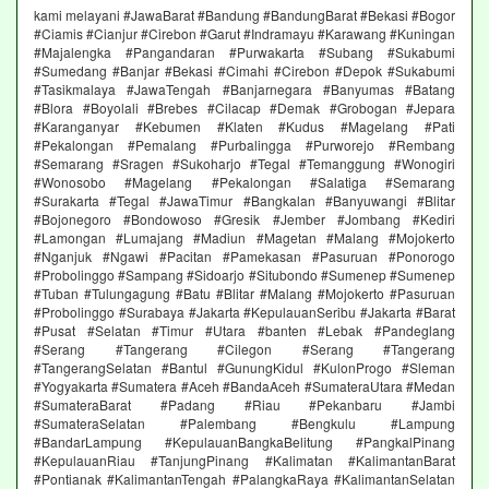
kami melayani #JawaBarat #Bandung #BandungBarat #Bekasi #Bogor
#Ciamis #Cianjur #Cirebon #Garut #Indramayu #Karawang #Kuningan
#Majalengka #Pangandaran #Purwakarta #Subang #Sukabumi
#Sumedang #Banjar #Bekasi #Cimahi #Cirebon #Depok #Sukabumi
#Tasikmalaya #JawaTengah #Banjarnegara #Banyumas #Batang
#Blora #Boyolali #Brebes #Cilacap #Demak #Grobogan #Jepara
#Karanganyar #Kebumen #Klaten #Kudus #Magelang #Pati
#Pekalongan #Pemalang #Purbalingga #Purworejo #Rembang
#Semarang #Sragen #Sukoharjo #Tegal #Temanggung #Wonogiri
#Wonosobo #Magelang #Pekalongan #Salatiga #Semarang
#Surakarta #Tegal #JawaTimur #Bangkalan #Banyuwangi #Blitar
#Bojonegoro #Bondowoso #Gresik #Jember #Jombang #Kediri
#Lamongan #Lumajang #Madiun #Magetan #Malang #Mojokerto
#Nganjuk #Ngawi #Pacitan #Pamekasan #Pasuruan #Ponorogo
#Probolinggo #Sampang #Sidoarjo #Situbondo #Sumenep #Sumenep
#Tuban #Tulungagung #Batu #Blitar #Malang #Mojokerto #Pasuruan
#Probolinggo #Surabaya #Jakarta #KepulauanSeribu #Jakarta #Barat
#Pusat #Selatan #Timur #Utara #banten #Lebak #Pandeglang
#Serang #Tangerang #Cilegon #Serang #Tangerang
#TangerangSelatan #Bantul #GunungKidul #KulonProgo #Sleman
#Yogyakarta #Sumatera #Aceh #BandaAceh #SumateraUtara #Medan
#SumateraBarat #Padang #Riau #Pekanbaru #Jambi
#SumateraSelatan #Palembang #Bengkulu #Lampung
#BandarLampung #KepulauanBangkaBelitung #PangkalPinang
#KepulauanRiau #TanjungPinang #Kalimatan #KalimantanBarat
#Pontianak #KalimantanTengah #PalangkaRaya #KalimantanSelatan