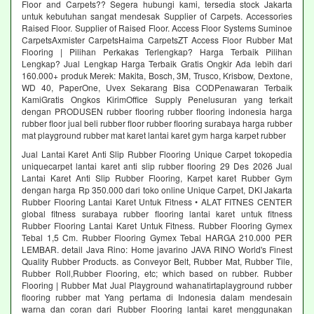
Floor and Carpets?? Segera hubungi kami, tersedia stock Jakarta
untuk kebutuhan sangat mendesak Supplier of Carpets. Accessories
Raised Floor. Supplier of Raised Floor. Access Floor Systems Suminoe
CarpetsAxmister CarpetsHaima CarpetsZT Access Floor Rubber Mat
Flooring | Pilihan Perkakas Terlengkap? Harga Terbaik Pilihan
Lengkap? Jual Lengkap Harga Terbaik Gratis Ongkir Ada lebih dari
160.000+ produk Merek: Makita, Bosch, 3M, Trusco, Krisbow, Dextone,
WD 40, PaperOne, Uvex Sekarang Bisa CODPenawaran Terbaik
KamiGratis Ongkos KirimOffice Supply Penelusuran yang terkait
dengan PRODUSEN rubber flooring rubber flooring indonesia harga
rubber floor jual beli rubber floor rubber flooring surabaya harga rubber
mat playground rubber mat karet lantai karet gym harga karpet rubber
Jual Lantai Karet Anti Slip Rubber Flooring Unique Carpet tokopedia
uniquecarpet lantai karet anti slip rubber flooring 29 Des 2026 Jual
Lantai Karet Anti Slip Rubber Flooring, Karpet karet Rubber Gym
dengan harga Rp 350.000 dari toko online Unique Carpet, DKI Jakarta
Rubber Flooring Lantai Karet Untuk Fitness • ALAT FITNES CENTER
global fitness surabaya rubber flooring lantai karet untuk fitness
Rubber Flooring Lantai Karet Untuk Fitness. Rubber Flooring Gymex
Tebal 1,5 Cm. Rubber Flooring Gymex Tebal HARGA 210.000 PER
LEMBAR. detail Java Rino: Home javarino JAVA RINO World's Finest
Quality Rubber Products. as Conveyor Belt, Rubber Mat, Rubber Tile,
Rubber Roll,Rubber Flooring, etc; which based on rubber. Rubber
Flooring | Rubber Mat Jual Playground wahanatirtaplayground rubber
flooring rubber mat Yang pertama di Indonesia dalam mendesain
warna dan coran dari Rubber Flooring lantai karet menggunakan