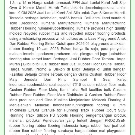
1,2m x 15 m Harga sudah termasuk PPN Jual Lantai Karet Anti Slip
Gym & Kamar Mandi Murah Toko Jakarta decorindoperkasa lantai
karet 9 Okt 2026 Jual Lantai Karet Anti Slip untuk Gym & Kamar Mandi.
Tersedia berbagai ketebalan, motif & bentuk. Beli lantai karet murah di
Toko Decorindo Humane Manufacturing Humane Manufacturing
Rubber Flooring humanerubberflooring Humane provides high quality
molded recycled rubber mats and recycled rubber flooring products
using a vulcanizing process which utilizes as its base Playground Anak
Dan Rubber Flooring Sinten Quisii qenn 2026 01 playground anak dan
rubber flooring 19 Jan 2026 Bukan hanya itu saja, para penyedia
mainan tersebut, podusen produsen toko playground juga jualrubber
flooring atau karpet karet. Berbagai Jual Rubber Floor Terbaru Harga
Murah | Blibli blibli jual rubber floor Jual Rubber Floor Online Terbaru
Harga Murah, Promo & Diskon di Blibli Belanja di Blibli dengan
Fasilitas Belanja Online Terbaik dengan Gratis Custom Rubber Floor
Mats Jendela Dan Pintu Stempel & Seal karet
indonesian.epdmrubberseal supplier 7210 custom rubber floor mats
Custom Rubber Floor Mats, Kamu bisa Beli kualitas baik Custom
Rubber Floor Rubber Floor Mats Distributor & Custom Rubber Floor
Mats produsen dari Cina Kualitas Menjalankan Melacak Flooring &
Menjalankan Melacak indonesian.runningtrack flooring 8 mm
Thickness EPDM Granule for Running Track Rubber Court SGS
Running Track Silicon PU Sports Flooring pengembangan produk
material, produksi Penelusuran yang terkait dengan PRODUSEN
rubber flooring rubber flooring indonesia harga rubber floor jual beli
rubber floor rubber flooring surabaya harga rubber mat playground