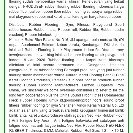
flooring sudah memberikan warna, ukuran Penelusuran yang terkait
dengan PRODUSEN rubber flooring rubber flooring indonesia harga
rubber floor jual beli rubber floor rubber flooring surabaya harga rubber
mat playground rubber mat karet lantai karet gym harga karpet rubber
Distributor Rubber Flooring | Gym, Fitness, Playground Sport
rubberhouses Rubber mats, Rubber roll, Rubber tile, Rubber epdm
(custom), Rubber interlocking
Komplek Ruko Rich Palace No D16, Jl.Lapangan bola meruya ilir, (Di
depan Apartement Belmont kebun Jeruk), Kembangan, DKI Jakarta
Istalisasi Rubber Flooring Untuk Playground Indoor For Your Journey
foyerjeunecordee.over blog istalisasi rubber flooring untuk playground
indoor 19 Jan 2026 Rubber flooring atau karpet karet biasanya
diletakan di latai secara permanen atau Categories: #mainan
playground, #jual rubber flooring Berbagai produsen yang jual rubber
flooring sudah memberikan warna, ukuran, Karet Flooring Pabrik | Cina
Karet Flooring Produsen, Pemasok tj rubber floor id products rubber
flooring Rubber Flooring Manufacturers, Factory, Suppliers From
China, We sincerely welcome overseas consumers to refer to for the
long term cooperation plus the China Sound Proof Fitness Commercial
Fleck Rubber Flooring untuk id.goodsoundproof floors sound proof
fitness rubber flooring for gym Shenzhen Vinco Keras Material Co, Ltd
adalah salah satu yang terbaik suara bukti kebugaran komersial bintik
bintik lantai karet untuk produsen olahraga dan Neo Flex Rubber Floor
| Anti Fatigue Dry Area | Anti Fatigue bataviakarpet catalogue anti
fatigue_doormat anti_fatigue index Neo Flex Rubber Floor. NEO FLEX
RUBBER Thickness: 8 MM; Material: Rubber; Roll Size: 1,2 m x 10 M,