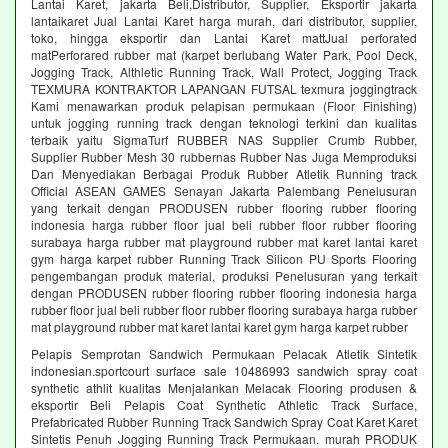
Lantai Karet, jakarta Beli,Distributor, Supplier, Eksportir jakarta
lantaikaret Jual Lantai Karet harga murah, dari distributor, supplier,
toko, hingga eksportir dan Lantai Karet mattJual perforated
matPerforared rubber mat (karpet berlubang Water Park, Pool Deck,
Jogging Track, Althletic Running Track, Wall Protect, Jogging Track
TEXMURA KONTRAKTOR LAPANGAN FUTSAL texmura joggingtrack
Kami menawarkan produk pelapisan permukaan (Floor Finishing)
untuk jogging running track dengan teknologi terkini dan kualitas
terbaik yaitu SigmaTurf RUBBER NAS Supplier Crumb Rubber,
Supplier Rubber Mesh 30 rubbernas Rubber Nas Juga Memproduksi
Dan Menyediakan Berbagai Produk Rubber Atletik Running track
Official ASEAN GAMES Senayan Jakarta Palembang Penelusuran
yang terkait dengan PRODUSEN rubber flooring rubber flooring
indonesia harga rubber floor jual beli rubber floor rubber flooring
surabaya harga rubber mat playground rubber mat karet lantai karet
gym harga karpet rubber Running Track Silicon PU Sports Flooring
pengembangan produk material, produksi Penelusuran yang terkait
dengan PRODUSEN rubber flooring rubber flooring indonesia harga
rubber floor jual beli rubber floor rubber flooring surabaya harga rubber
mat playground rubber mat karet lantai karet gym harga karpet rubber
Pelapis Semprotan Sandwich Permukaan Pelacak Atletik Sintetik
indonesian.sportcourt surface sale 10486993 sandwich spray coat
synthetic athlit kualitas Menjalankan Melacak Flooring produsen &
eksportir Beli Pelapis Coat Synthetic Athletic Track Surface,
Prefabricated Rubber Running Track Sandwich Spray Coat Karet Karet
Sintetis Penuh Jogging Running Track Permukaan. murah PRODUK