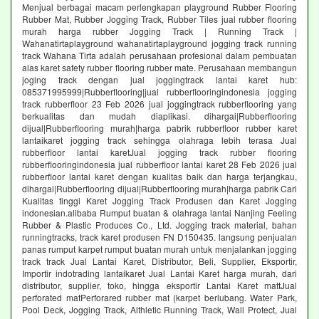
Menjual berbagai macam perlengkapan playground Rubber Flooring
Rubber Mat, Rubber Jogging Track, Rubber Tiles jual rubber flooring
murah harga rubber Jogging Track | Running Track |
Wahanatirtaplayground wahanatirtaplayground jogging track running
track Wahana Tirta adalah perusahaan profesional dalam pembuatan
alas karet safety rubber flooring rubber mate. Perusahaan membangun
joging track dengan jual joggingtrack lantai karet hub:
085371995999|Rubberflooring|jual rubberflooringindonesia jogging
track rubberfloor 23 Feb 2026 jual joggingtrack rubberflooring yang
berkualitas dan mudah diaplikasi. dihargai|Rubberflooring
dijual|Rubberflooring murah|harga pabrik rubberfloor rubber karet
lantaikaret jogging track sehingga olahraga lebih terasa Jual
rubberfloor lantai karetJual jogging track rubber flooring
rubberflooringindonesia jual rubberfloor lantai karet 28 Feb 2026 jual
rubberfloor lantai karet dengan kualitas baik dan harga terjangkau,
dihargai|Rubberflooring dijual|Rubberflooring murah|harga pabrik Cari
Kualitas tinggi Karet Jogging Track Produsen dan Karet Jogging
indonesian.alibaba Rumput buatan & olahraga lantai Nanjing Feeling
Rubber & Plastic Produces Co., Ltd. Jogging track material, bahan
runningtracks, track karet produsen FN D150435. langsung penjualan
panas rumput karpet rumput buatan murah untuk menjalankan jogging
track track Jual Lantai Karet, Distributor, Beli, Supplier, Eksportir,
Importir indotrading lantaikaret Jual Lantai Karet harga murah, dari
distributor, supplier, toko, hingga eksportir Lantai Karet mattJual
perforated matPerforared rubber mat (karpet berlubang. Water Park,
Pool Deck, Jogging Track, Althletic Running Track, Wall Protect, Jual