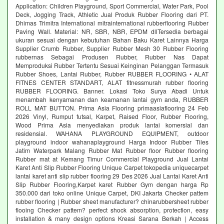
Application: Children Playground, Sport Commercial, Water Park, Pool
Deck, Jogging Track, Athletic Jual Produk Rubber Flooring dari PT.
Dhimas Trimitra International mitrainternational rubberflooring Rubber
Paving Wall. Material: NR, SBR, NBR, EPDM dllTersedia berbagai
ukuran sesuai dengan kebutuhan Bahan Baku Karet Lainnya Harga
Supplier Crumb Rubber, Supplier Rubber Mesh 30 Rubber Flooring
rubbernas Sebagai Produsen Rubber, Rubber Nas Dapat
Memproduksi Rubber Tertentu Sesuai Keinginan Pelanggan Termasuk
Rubber Shoes, Lantai Rubber, Rubber RUBBER FLOORING • ALAT
FITNES CENTER STANDART, ALAT fitnessmurah rubber flooring
RUBBER FLOORING. Banner. Lokasi Toko Surya Abadi Untuk
menambah kenyamanan dan keamanan lantai gym anda, RUBBER
ROLL MAT BUTTON. Prima Asia Flooring primaasiaflooring 24 Feb
2026 Vinyl, Rumput futsal, Karpet, Raised Floor, Rubber Flooring,
Wood Prima Asia menyediakan produk lantai komersial dan
residensial. WAHANA PLAYGROUND EQUIPMENT, outdoor
playground indoor wahanaplayground Harga Indoor Rubber Tiles
Jatim Waterpark Malang Rubber Mat Rubber floor Rubber flooring
Rubber mat at Kemang Timur Commercial Playground Jual Lantai
Karet Anti Slip Rubber Flooring Unique Carpet tokopedia uniquecarpet
lantai karet anti slip rubber flooring 29 Des 2026 Jual Lantai Karet Anti
Slip Rubber Flooring,Karpet karet Rubber Gym dengan harga Rp
350.000 dari toko online Unique Carpet, DKI Jakarta Checker pattem
rubber flooring | Rubber sheet manufacturer? chinarubbersheet rubber
flooing Checker pattem? perfect shock absorption, protection, easy
installation & many design options Kreasi Sarana Berkah | Access