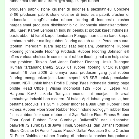
rubber mat karet lantai karet gym harga karpet rubber
produsen pabrik stone crusher di indonesia plexmath.eu Concrete
3406 produsen pabrik stone crusher di indonesia pabrik crusher di
indonesia LimingDistributor rubber flooring di indonesia crusher
hargaalamat produsen distributor bir di indonesia alamatkantorindo.
Sto. Karet Karpet Lembaran Industri pembuat produk karet Indonesia.
basisrubber id karet karpet lembaran Penggunaan utama karet karpet
lembaran rubber matting rubber flooring adalah untuk: Peredam suara:
(contoh: meredam suara sepatu saat berjalan). Johnsonite Rubber
Flooring johnsonite Flooring Products Rubber Flooring Johnsonite®
offers various choices in commercial rubber flooring that can help solve
any problem. Tarzan And Jane: Rubber Flooring Untuk Ruangan
Rumah tarzanandjane82 2026 01 rubber flooring untuk ruangan
rumah 19 Jan 2026 Umumnya para produsen yang jual rubber
flooring, menggunkan jenis karet, seperti: NR SBR: untuk pemakaian
umum. NBR: untuk tahan Profile Dunlop Tyres Indonesia dunlop page
profile Head Office | Wisma Indomobil 12th Floor Jl. Letjen M.T.
Haryono Kav.8 Jakarta Ternyata momen ini menjadi titik awal
tumbuhnya industri ban modern. Di bulan April tahun yang sama, ban
pertama produksi PT Sumi Rubber Indonesia Jual Gym Rubber Floor
Fitness Rubber Floor Sport Rubber Floor indonetwork gym rubber floor
fitness rubber floor sport rubber Jual Gym Rubber Floor Fitness Rubber
Floor Sport Rubber Floor Surabaya Baliwerti72 dari ud.sahabat
baliwerti 72 surabaya di Jawa Timur. Spesifikasi dan Daftar Produsen
Stone Crusher Di Pune l4cw.eu Produk Daftar Produsen Stone Crusher
Di Pune Distributor rubber flooring di indonesia crusher hargaalamat