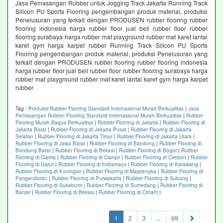
Jasa Pemasangan Rubber untuk Jogging Track Jakarta Running Track
Silicon PU Sports Flooring pengembangan produk material, produksi
Penelusuran yang terkait dengan PRODUSEN rubber flooring rubber
flooring indonesia harga rubber floor jual beli rubber floor rubber
flooring surabaya harga rubber mat playground rubber mat karet lantai
karet gym harga karpet rubber Running Track Silicon PU Sports
Flooring pengembangan produk material, produksi Penelusuran yang
terkait dengan PRODUSEN rubber flooring rubber flooring indonesia
harga rubber floor jual beli rubber floor rubber flooring surabaya harga
rubber mat playground rubber mat karet lantai karet gym harga karpet
rubber
Tag :
Produksi Rubber Flooring Standard Internasional Murah Berkualitas
|
Jasa
Pemasangan Rubber Flooring Standard Internasional Murah Berkualitas
|
Rubber
Flooring Murah Bagus Berkualitas
|
Rubber Flooring di Jakarta
|
Rubber Flooring di
Jakarta Barat
|
Rubber Flooring di Jakarta Pusat
|
Rubber Flooring di Jakarta
Selatan
|
Rubber Flooring di Jakarta Timur
|
Rubber Flooring di Jakarta Utara
|
Rubber Flooring di Jawa Barat
|
Rubber Flooring di Bandung
|
Rubber Flooring di
Bandung Barat
|
Rubber Flooring di Bekasi
|
Rubber Flooring di Bogor
|
Rubber
Flooring di Ciamis
|
Rubber Flooring di Cianjur
|
Rubber Flooring di Cirebon
|
Rubber
Flooring di Garut
|
Rubber Flooring di Indramayu
|
Rubber Flooring di Karawang
|
Rubber Flooring di Kuningan
|
Rubber Flooring di Majalengka
|
Rubber Flooring di
Pangandaran
|
Rubber Flooring di Purwakarta
|
Rubber Flooring di Subang
|
Rubber Flooring di Sukabumi
|
Rubber Flooring di Sumedang
|
Rubber Flooring di
Banjar
|
Rubber Flooring di Bekasi
|
Rubber Flooring di Cimahi
|
(current)
1
2
3
...
69