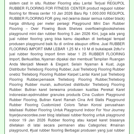
sistem cast in situ. Rubber Flooring atau Lantai Terjual REGUPOL
RUBBER FLOORING FOR FITNESS CENTER product regupol rubber
flooring for fitness center 10 Jan 2026 Baru Rp 1.000.000 REGUPOL
RUBBER FLOORING FOR grey, red (warna dasar semua rubber black)
harga dihitung per meter persegi Playground Mini Dan Rubber
Flooring – Over Flowing Book Shelves overflowingbookshelves
playground mini dan rubber flooring 5 Jan 2026 Kini, juga ada yang
jual rubber flooring yang bisa kamu dapatkan di berbagai tempat
produsen playground baik itu di online ataupun offline. Jual RUBBER
FLOORING IMPORT 6MM LEBAR 1,25 M x 10 M di bukalapak 2dtu1v
jual rubber flooring import 6mm lebar 1 25 RUBBER FLOORING
Import, Berkualitas, Nyaman dipakai dan membuat Tampilan Ruangan
Anda Menjadi Mewah & Elegant. Selain Nyaman & Kuat, Juga
Distributor Trelleborg Flooring Rubber, Jual Trelleborg Flooring Rubber
onebiz Trelleborg Flooring Rubber Karpet Lantai Karet jual Trelleborg
Flooring Rubber,pemasok Trelleborg Flooring Rubber,Trelleborg
Flooring Rubber murah, authorized distributor Trelleborg Flooring
Rubber. Butiran karet berwarna produsen kualitas Perekat Karet
indonesian.epdmrubber granules products Cina Custom Playground
Rubber Flooring, Butiran Karet Ramah Cina Anti Statis Playground
Rubber Flooring Customized Colors Tahan Korosi perusahaan
Istalisasi Rubber Flooring Untuk Playground Indoor For Your Journey
foyerjeunecordee.over blog istalisasi rubber flooring untuk playground
indoor 19 Jan 2026 Rubber flooring atau karpet karet biasanya
diletakan di latai secara permanen atau Categories: #mainan
playground, #jual rubber flooring Berbagai produsen yang jual rubber