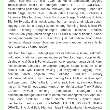
rubber cushions 29 Mei 2026 Menerima pembuatan Jogging
Track,lintasan Atletik dll dengan bahan RUBBER CUSHIONS
dll.Menerima pekerjaan dari nol renovasi, Jual Footstrong Rubber Tile
40x40 harga murah ralali | Ralali ralali Flooring Tile, Granites &
Ceramics Tiles No Brand Pusat Footstrong,Harga Footstrong Rubber
Tile 40x40 berkualitas. untuk taman bermain anak anak (playground),
jogging track, lantai pinggir kolam renang Running Track Silicon PU
Sports Flooring pengembangan produk material, produksi
Penelusuran yang terkait dengan PRODUSEN rubber flooring rubber
flooring indonesia harga rubber floor jual beli rubber floor rubber
flooring surabaya harga rubber mat playground rubber mat karet lantai
karet gym harga karpet rubber
Jual Beli Alat Gym & Perlengkapannya di Indonesia, Agen, Distributor
indonetwork alat gym perlengkapannya Temukan agen, supplier dan
distributor Alat Gym & Perlengkapannya terlengkap hanya disini. Kami
menyediakan database terlengkap dengan harga termurah untuk
produk Alat Gym. Rubber Paving (For Playground, Jogging Track)
penutup lantai berjalan track Alibaba Produsen Directory
indonesian.alibaba g floor cover running track Athletic facilities sport
and gym used rubber althetic running track flooring, synthetic Harga
murah 13 Mm Sintetis Lantai Karet Untuk Menjalankan Track Rubber
Crumb Powder tentang pembuatan lapangan tenis
pembuatanlapangantenis author pembuatanlapangantenis 9 Apr 2026
Kami dari produsen Rubber Crumb Powder (Tepung Karet)
memberikan solusi yaitu LINTASAN ATLETIK JOGGING TRACK
GRAVEL. Info Jual Beli, Iklan dan Jasa Infokotajakarta infokotajakarta