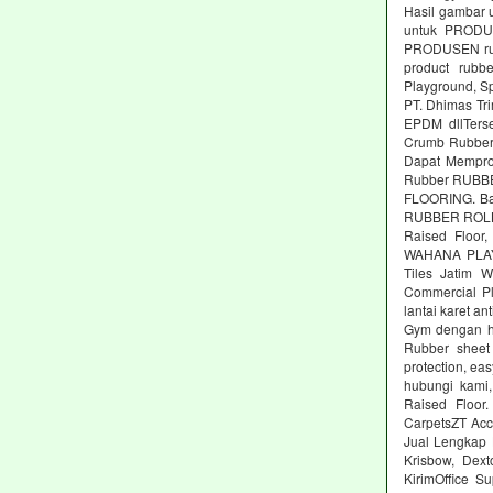
Hasil gambar 
untuk PRODUS
PRODUSEN rubb
product rubbe
Playground, Sp
PT. Dhimas Tri
EPDM dllTers
Crumb Rubber,
Dapat Memprod
Rubber RUBBE
FLOORING. Ba
RUBBER ROLL M
Raised Floor,
WAHANA PLAYG
Tiles Jatim 
Commercial Pl
lantai karet an
Gym dengan ha
Rubber sheet 
protection, ea
hubungi kami,
Raised Floor
CarpetsZT Acc
Jual Lengkap 
Krisbow, Dex
KirimOffice S