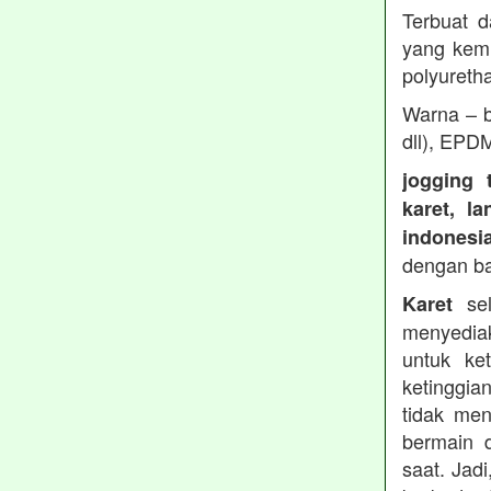
Terbuat d
yang kemu
polyureth
Warna – b
dll), EPD
jogging 
karet, l
indonesi
dengan b
sel
Karet
menyedia
untuk ke
ketinggia
tidak men
bermain 
saat. Jad