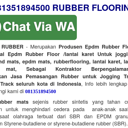
81351894500 RUBBER FLOORI
- Merupakan
 RUBBER
Produsen Epdm Rubber Flo
ual Epdm Rubber Floor /lantai karet Untuk joggi
d mats, epdm mats, rubberflooring, lantai karet, l
r mat, Sebagai Kontraktor Berpengalam
kan Jasa Pemasangan Rubber untuk Jogging Tr
, Info lebih lengkap
Track seluruh kota di Indonesia
ngi kami di
081351894500
sejenis rubber sintetis yang tahan 
bber mats
n untuk menghindari cedera pada anak-anak saa
saat olahraga terbuat dari SBR dan EPDM granu
 Styrene-butadiene or styrene-butadiene rubber (SBR).