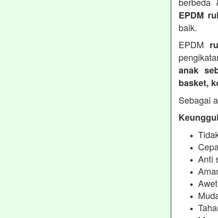
berbeda
EPDM ru
baik.
EPDM
r
pengikata
anak seb
basket, 
Sebagai a
Keunggul
Tidak
Cepa
Anti 
Aman
Awet
Muda
Taha