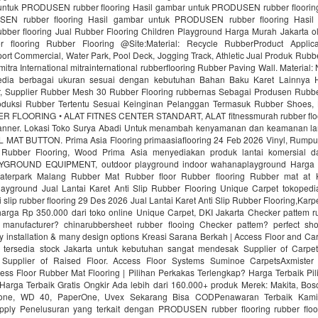
untuk PRODUSEN rubber flooring Hasil gambar untuk PRODUSEN rubber floorin
EN rubber flooring Hasil gambar untuk PRODUSEN rubber flooring Hasil
er flooring Jual Rubber Flooring Children Playground Harga Murah Jakarta ol
r flooring Rubber Flooring @Site:Material: Recycle RubberProduct Applica
ort Commercial, Water Park, Pool Deck, Jogging Track, Athletic Jual Produk Rubbe
mitra International mitrainternational rubberflooring Rubber Paving Wall. Material
edia berbagai ukuran sesuai dengan kebutuhan Bahan Baku Karet Lainnya H
 Supplier Rubber Mesh 30 Rubber Flooring rubbernas Sebagai Produsen Rubb
uksi Rubber Tertentu Sesuai Keinginan Pelanggan Termasuk Rubber Shoes, 
R FLOORING • ALAT FITNES CENTER STANDART, ALAT fitnessmurah rubber fl
nner. Lokasi Toko Surya Abadi Untuk menambah kenyamanan dan keamanan lan
AT BUTTON. Prima Asia Flooring primaasiaflooring 24 Feb 2026 Vinyl, Rumput f
 Rubber Flooring, Wood Prima Asia menyediakan produk lantai komersial da
ROUND EQUIPMENT, outdoor playground indoor wahanaplayground Harga 
Waterpark Malang Rubber Mat Rubber floor Rubber flooring Rubber mat at
ayground Jual Lantai Karet Anti Slip Rubber Flooring Unique Carpet tokopedi
ti slip rubber flooring 29 Des 2026 Jual Lantai Karet Anti Slip Rubber Flooring,Kar
rga Rp 350.000 dari toko online Unique Carpet, DKI Jakarta Checker pattem rub
manufacturer? chinarubbersheet rubber flooing Checker pattem? perfect sho
sy installation & many design options Kreasi Sarana Berkah | Access Floor and C
 tersedia stock Jakarta untuk kebutuhan sangat mendesak Supplier of Carpet
. Supplier of Raised Floor. Access Floor Systems Suminoe CarpetsAxmister
ess Floor Rubber Mat Flooring | Pilihan Perkakas Terlengkap? Harga Terbaik Pi
Harga Terbaik Gratis Ongkir Ada lebih dari 160.000+ produk Merek: Makita, Bosc
tone, WD 40, PaperOne, Uvex Sekarang Bisa CODPenawaran Terbaik Kami
upply Penelusuran yang terkait dengan PRODUSEN rubber flooring rubber floo