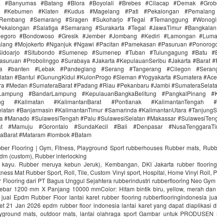
ra #Banyumas #Batang #Blora #Boyolali #Brebes #Cilacap #Demak #Grob
r #Kebumen #Klaten #Kudus #Magelang #Pati #Pekalongan #Pemalang 
#Rembang #Semarang #Sragen #Sukoharjo #Tegal #Temanggung #Wonogi
ekalongan #Salatiga #Semarang #Surakarta #Tegal #JawaTimur #Bangkala
onegoro #Bondowoso #Gresik #Jember #Jombang #Kediri #Lamongan #Lum
lang #Mojokerto #Nganjuk #Ngawi #Pacitan #Pamekasan #Pasuruan #Ponorogo
idoarjo #Situbondo #Sumenep #Sumenep #Tuban #Tulungagung #Batu #Bl
asuruan #Probolinggo #Surabaya #Jakarta #KepulauanSeribu #Jakarta #Barat #
ra #banten #Lebak #Pandeglang #Serang #Tangerang #Cilegon #Seran
latan #Bantul #GunungKidul #KulonProgo #Sleman #Yogyakarta #Sumatera #Ac
ra #Medan #SumateraBarat #Padang #Riau #Pekanbaru #Jambi #SumateraSelat
Lampung #BandarLampung #KepulauanBangkaBelitung #PangkalPinang #K
ang #Kalimatan #KalimantanBarat #Pontianak #KalimantanTengah #
latan #Banjarmasin #KalimantanTimur #Samarinda #KalimantanUtara #TanjungS
a #Manado #SulawesiTengah #Palu #SulawesiSelatan #Makassar #SulawesiTen
rat #Mamuju #Gorontalo #SundaKecil #Bali #Denpasar #NusaTenggaraT
aBarat #Mataram #lombok #Batam
bber Flooring | Gym, Fitness, Playground Sport rubberhouses Rubber mats, Rubb
pdm (custom), Rubber interlocking
i kayu. Rubber meruya kebun Jeruk), Kembangan, DKI Jakarta rubber floori
ness Mat Rubber Sport, Roll, Tile, Custom Vinyl sport, Hospital, Home Vinyl Roll, P
Flooring dari PT Bagus Unggul Sejahtera rubberindustri rubberflooring Neo Gym
ebar 1200 mm X Panjang 10000 mmColor: Hitam bintik biru, yellow, merah da
jual Epdm Rubber Floor lantai karet rubber flooring rubberflooringindonesia ju
aret 21 Jan 2026 epdm rubber floor indonesia lantai karet yang dapat diaplikasi di
ayground mats, outdoor mats, lantai olahraga sport Gambar untuk PRODUSEN r