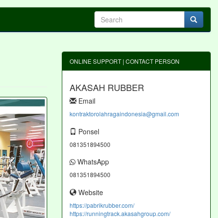
ONLINE SUPPORT | CONTACT PERSON
AKASAH RUBBER
Email
kontraktorolahragaindonesia@gmail.com
Ponsel
081351894500
WhatsApp
081351894500
Website
https://pabrikrubber.com/
https://runningtrack.akasahgroup.com/