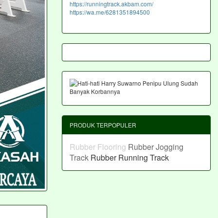
https://runningtrack.akbam.com/
https://wa.me/6281351894500
PRODUK TERPOPULER
Rubber Flooring
Rubber Jogging
Track
Rubber Running Track