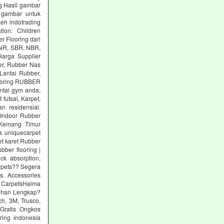
g Hasil gambar
 gambar untuk
eh indotrading
tion: Children
r Flooring dari
: NR, SBR, NBR,
arga Supplier
er, Rubber Nas
Lantai Rubber,
ooring RUBBER
tai gym anda,
utsal, Karpet,
n residensial.
Indoor Rubber
 Kemang Timur
a uniquecarpet
pet karet Rubber
ber flooring |
ck absorption,
arpets?? Segera
s. Accessories
 CarpetsHaima
lihan Lengkap?
h, 3M, Trusco,
Gratis Ongkos
ring indonesia