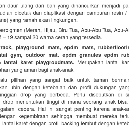
ari daur ulang dari ban yang dihancurkan menjadi part
dian dicetak dan diaplikasi dengan campuran resin 
ane) yang ramah akan lingkungan.
erpigmen (Merah, Hijau, Biru Tua, Abu-Abu Tua, Abu-
M – 19 sampai 20 warna cerah yang tersedia.
track, playground mats, epdm mats, rubberfloorin
antai gym, outdoor mat. epdm granules epdm rub
Merupakan lantai kare
a lantai karet playgroudmats.
ahan yang aman bagi anak-anak
alu pilihan yang sangat baik untuk taman berma
kan ubin dengan ketebalan dan profil dukungan yan
tinggian drop yang berbeda. Perlu disebutkan di s
n drop menentukan tinggi di mana seorang anak bisa
galami cedera. Hal ini sangat penting karena anak-a
dengan kegembiraan sehingga membuat mereka terlu
i, lantai karet dengan profil backing lembut dengan kete