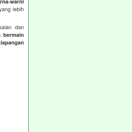
rna-warni
ang lebih
aian dan
a bermain
,lapangan
: