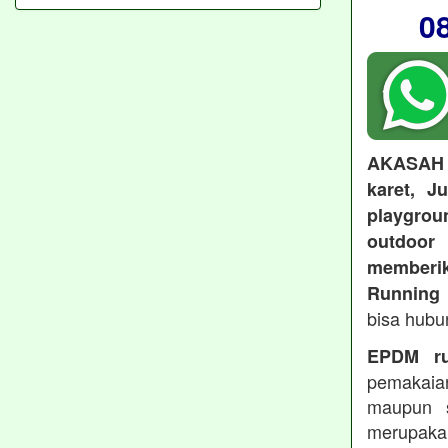
0
AKASAH
karet, J
playgroun
outdoo
memberi
Running 
bisa hubu
EPDM ru
pemakaia
maupun 
merupakan