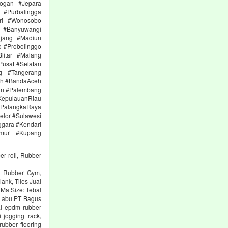
ogan #Jepara
#Purbalingga
ri #Wonosobo
n #Banyuwangi
ajang #Madiun
 #Probolinggo
itar #Malang
Pusat #Selatan
g #Tangerang
eh #BandaAceh
an #Palembang
epulauanRiau
PalangkaRaya
elor #Sulawesi
ggara #Kendari
imur #Kupang
er roll, Rubber
ng Rubber Gym,
lank, Tiles Jual
 MatSize: Tebal
n abu.PT Bagus
al epdm rubber
 jogging track,
ubber flooring