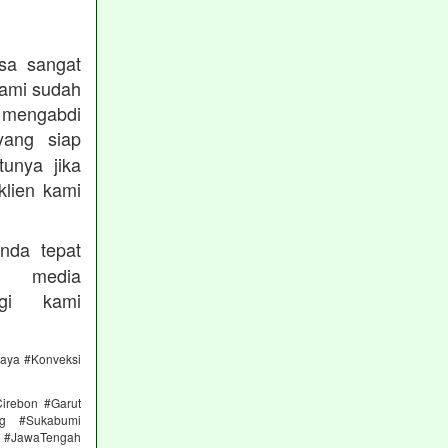
sa sangat
kami sudah
ngabdi
ang siap
unya jika
klien kami
nda tepat
 media
gi kami
caya #Konveksi
irebon #Garut
ng #Sukabumi
 #JawaTengah