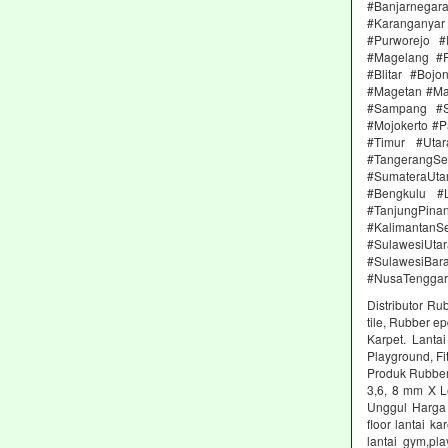
#Banjarnega
#Karanganya
#Purworejo 
#Magelang #P
#Blitar #Boj
#Magetan #Ma
#Sampang #S
#Mojokerto #P
#Timur #Uta
#TangerangSe
#SumateraUta
#Bengkulu #
#TanjungPin
#KalimantanSe
#SulawesiUtar
#SulawesiBa
#NusaTenggar
Distributor Ru
tile, Rubber e
Karpet. Lanta
Playground, Fit
Produk Rubber 
3,6, 8 mm X L
Unggul Harga 
floor lantai k
lantai gym,pl