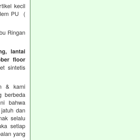
ikel kecil
/ lem PU (
Abu Ringan
g, lantai
ber floor
t sintetis
in & kami
g berbeda
ini bahwa
 jatuh dan
nak selalu
ka setiap
balan yang