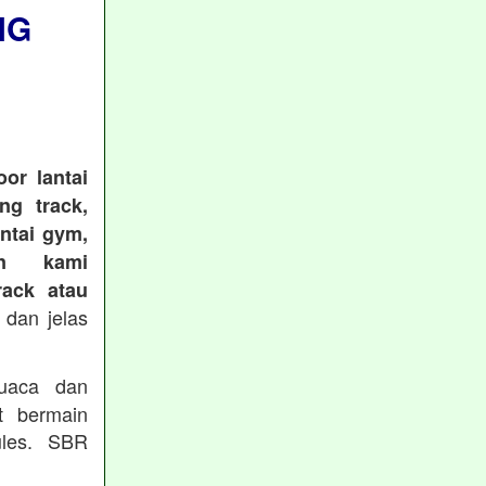
NG
or lantai
ng track,
antai gym,
an kami
ack atau
 dan jelas
cuaca dan
t bermain
les. SBR