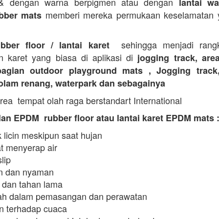
 & dengan warna berpigmen atau dengan
lantai wa
memberi mereka permukaan keselamatan y
bber mats
sehingga menjadi rangk
ubber floor / lantai karet
n karet yang biasa di aplikasi di
jogging track, are
agian outdoor playground mats , Jogging track
kolam renang, waterpark dan sebagainya
rea tempat olah raga berstandart International
an EPDM rubber floor atau lantai karet EPDM mats 
 licin meskipun saat hujan
t menyerap air
slip
 dan nyaman
 dan tahan lama
h dalam pemasangan dan perawatan
n terhadap cuaca