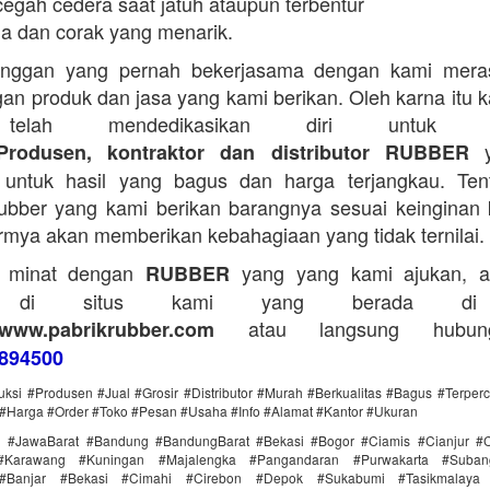
egah cedera saat jatuh ataupun terbentur
a dan corak yang menarik.
anggan yang pernah bekerjasama dengan kami mera
an produk dan jasa yang kami berikan. Oleh karna itu 
telah mendedikasikan diri untuk me
y
Produsen, kontraktor dan distributor RUBBER
untuk hasil yang bagus dan harga terjangkau. Tent
bber yang kami berikan barangnya sesuai keinginan 
rmya akan memberikan kebahagiaan yang tidak ternilai.
a minat dengan
yang yang kami ajukan, a
RUBBER
g di situs kami yang berada di
atau langsung hubun
www.pabrikrubber.com
894500
uksi #Produsen #Jual #Grosir #Distributor #Murah #Berkualitas #Bagus #Terper
#Harga #Order #Toko #Pesan #Usaha #Info #Alamat #Kantor #Ukuran
i #JawaBarat #Bandung #BandungBarat #Bekasi #Bogor #Ciamis #Cianjur #C
#Karawang #Kuningan #Majalengka #Pangandaran #Purwakarta #Suba
Banjar #Bekasi #Cimahi #Cirebon #Depok #Sukabumi #Tasikmalaya