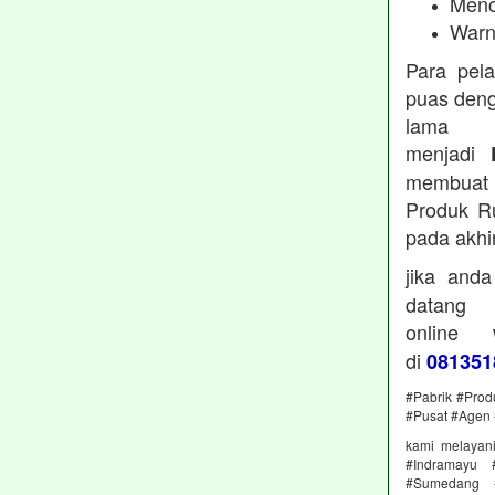
Menc
Warn
Para pel
puas deng
lama 
menjadi
membuat 
Produk Ru
pada akhi
jika and
datan
online
di
081351
#Pabrik #Prod
#Pusat #Agen 
kami melayan
#Indramayu 
#Sumedang #