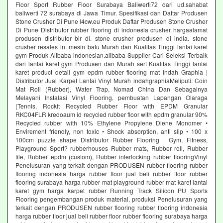
Floor Sport Rubber Floor Surabaya Baliwerti72 dari ud.sahabat
baliwerti 72 surabaya di Jawa Timur. Spesifikasi dan Daftar Produsen
Stone Crusher Di Pune l4cw.eu Produk Daftar Produsen Stone Crusher
Di Pune Distributor rubber flooring di indonesia crusher hargaalamat
produsen distributor bir di. stone crusher produsen di india. stone
crusher resales in. mesin batu Murah dan Kualitas Tinggi lantai karet
gym Produk Alibaba indonesian.alibaba Supplier Cari Seleksi Terbaik
dari lantai karet gym Produsen dan Murah sert Kualitas Tinggi lantai
karet product detail gym epdm rubber flooring mat Indah Graphia |
Distributor Jual Karpet Lantai Vinyl Murah indahgraphiaMeliputi: Coin
Mat Roll (Rubber), Water Trap, Nomad China Dan Sebagainya
Melayani Instalasi Vinyl Flooring, pembuatan Lapangan Olaraga
(Tennis, Rockit Recycled Rubber Floor with EPDM Granular
RKC04FLR kredoaum id recycled rubber floor with epdm granular 90%
Recycled rubber with 10% Ethylene Propylene Diene Monomer •
Envirement friendly, non toxic • Shock absorption, anti slip • 100 x
100cm puzzle shape Distributor Rubber Flooring | Gym, Fitness,
Playground Sport? rubberhouses Rubber mats, Rubber roll, Rubber
tile, Rubber epdm (custom), Rubber interlocking rubber flooringVinyl
Penelusuran yang terkait dengan PRODUSEN rubber flooring rubber
flooring indonesia harga rubber floor jual beli rubber floor rubber
flooring surabaya harga rubber mat playground rubber mat karet lantai
karet gym harga karpet rubber Running Track Silicon PU Sports
Flooring pengembangan produk material, produksi Penelusuran yang
terkait dengan PRODUSEN rubber flooring rubber flooring indonesia
harga rubber floor jual beli rubber floor rubber flooring surabaya harga