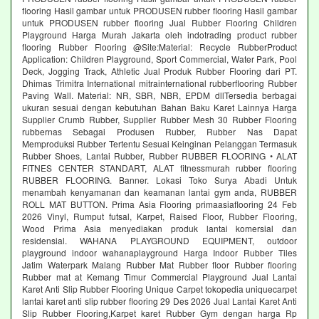
flooring Hasil gambar untuk PRODUSEN rubber flooring Hasil gambar
untuk PRODUSEN rubber flooring Jual Rubber Flooring Children
Playground Harga Murah Jakarta oleh indotrading product rubber
flooring Rubber Flooring @Site:Material: Recycle RubberProduct
Application: Children Playground, Sport Commercial, Water Park, Pool
Deck, Jogging Track, Athletic Jual Produk Rubber Flooring dari PT.
Dhimas Trimitra International mitrainternational rubberflooring Rubber
Paving Wall. Material: NR, SBR, NBR, EPDM dllTersedia berbagai
ukuran sesuai dengan kebutuhan Bahan Baku Karet Lainnya Harga
Supplier Crumb Rubber, Supplier Rubber Mesh 30 Rubber Flooring
rubbernas Sebagai Produsen Rubber, Rubber Nas Dapat
Memproduksi Rubber Tertentu Sesuai Keinginan Pelanggan Termasuk
Rubber Shoes, Lantai Rubber, Rubber RUBBER FLOORING • ALAT
FITNES CENTER STANDART, ALAT fitnessmurah rubber flooring
RUBBER FLOORING. Banner. Lokasi Toko Surya Abadi Untuk
menambah kenyamanan dan keamanan lantai gym anda, RUBBER
ROLL MAT BUTTON. Prima Asia Flooring primaasiaflooring 24 Feb
2026 Vinyl, Rumput futsal, Karpet, Raised Floor, Rubber Flooring,
Wood Prima Asia menyediakan produk lantai komersial dan
residensial. WAHANA PLAYGROUND EQUIPMENT, outdoor
playground indoor wahanaplayground Harga Indoor Rubber Tiles
Jatim Waterpark Malang Rubber Mat Rubber floor Rubber flooring
Rubber mat at Kemang Timur Commercial Playground Jual Lantai
Karet Anti Slip Rubber Flooring Unique Carpet tokopedia uniquecarpet
lantai karet anti slip rubber flooring 29 Des 2026 Jual Lantai Karet Anti
Slip Rubber Flooring,Karpet karet Rubber Gym dengan harga Rp