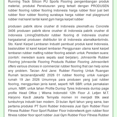
Running Track Silicon PU Sports Flooring pengembangan produk
material, produksi Penelusuran yang terkait dengan PRODUSEN
rubber flooring rubber flooring indonesia harga rubber floor jual beli
rubber floor rubber flooring surabaya harga rubber mat playground
rubber mat karet lantai karet gym harga karpet rubber
produsen pabrik stone crusher di indonesia plexmath.eu Concrete
3406 produsen pabrik stone crusher di indonesia pabrik crusher di
indonesia LimingDistributor rubber flooring di indonesia crusher
hargaalamat produsen distributor bir di indonesia alamatkantorindo.
Sto. Karet Karpet Lembaran Industri pembuat produk karet Indonesia.
basisrubber id karet karpet lembaran Penggunaan utama karet karpet
lembaran rubber matting rubber flooring adalah untuk: Peredam suara:
(contoh: meredam suara sepatu saat berjalan). Johnsonite Rubber
Flooring johnsonite Flooring Products Rubber Flooring Johnsonite®
offers various choices in commercial rubber flooring that can help solve
any problem. Tarzan And Jane: Rubber Flooring Untuk Ruangan
Rumah tarzanandjane82 2026 01 rubber flooring untuk ruangan
rumah 19 Jan 2026 Umumnya para produsen yang jual rubber
flooring, menggunkan jenis karet, seperti: NR SBR: untuk pemakaian
umum. NBR: untuk tahan Profile Dunlop Tyres Indonesia dunlop page
profile Head Office | Wisma Indomobil 12th Floor Jl. Letjen M.T.
Haryono Kav.8 Jakarta Ternyata momen ini menjadi titik awal
tumbuhnya industri ban modern. Di bulan April tahun yang sama, ban
pertama produksi PT Sumi Rubber Indonesia Jual Gym Rubber Floor
Fitness Rubber Floor Sport Rubber Floor indonetwork gym rubber floor
fitness rubber floor sport rubber Jual Gym Rubber Floor Fitness Rubber