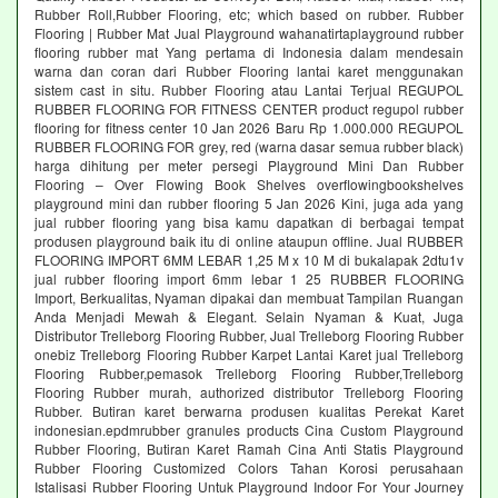
Rubber Roll,Rubber Flooring, etc; which based on rubber. Rubber
Flooring | Rubber Mat Jual Playground wahanatirtaplayground rubber
flooring rubber mat Yang pertama di Indonesia dalam mendesain
warna dan coran dari Rubber Flooring lantai karet menggunakan
sistem cast in situ. Rubber Flooring atau Lantai Terjual REGUPOL
RUBBER FLOORING FOR FITNESS CENTER product regupol rubber
flooring for fitness center 10 Jan 2026 Baru Rp 1.000.000 REGUPOL
RUBBER FLOORING FOR grey, red (warna dasar semua rubber black)
harga dihitung per meter persegi Playground Mini Dan Rubber
Flooring – Over Flowing Book Shelves overflowingbookshelves
playground mini dan rubber flooring 5 Jan 2026 Kini, juga ada yang
jual rubber flooring yang bisa kamu dapatkan di berbagai tempat
produsen playground baik itu di online ataupun offline. Jual RUBBER
FLOORING IMPORT 6MM LEBAR 1,25 M x 10 M di bukalapak 2dtu1v
jual rubber flooring import 6mm lebar 1 25 RUBBER FLOORING
Import, Berkualitas, Nyaman dipakai dan membuat Tampilan Ruangan
Anda Menjadi Mewah & Elegant. Selain Nyaman & Kuat, Juga
Distributor Trelleborg Flooring Rubber, Jual Trelleborg Flooring Rubber
onebiz Trelleborg Flooring Rubber Karpet Lantai Karet jual Trelleborg
Flooring Rubber,pemasok Trelleborg Flooring Rubber,Trelleborg
Flooring Rubber murah, authorized distributor Trelleborg Flooring
Rubber. Butiran karet berwarna produsen kualitas Perekat Karet
indonesian.epdmrubber granules products Cina Custom Playground
Rubber Flooring, Butiran Karet Ramah Cina Anti Statis Playground
Rubber Flooring Customized Colors Tahan Korosi perusahaan
Istalisasi Rubber Flooring Untuk Playground Indoor For Your Journey