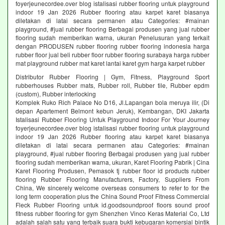
foyerjeunecordee.over blog istalisasi rubber flooring untuk playground
indoor 19 Jan 2026 Rubber flooring atau karpet karet biasanya
diletakan di latai secara permanen atau Categories: #mainan
playground, #jual rubber flooring Berbagai produsen yang jual rubber
flooring sudah memberikan warna, ukuran Penelusuran yang terkait
dengan PRODUSEN rubber flooring rubber flooring indonesia harga
rubber floor jual beli rubber floor rubber flooring surabaya harga rubber
mat playground rubber mat karet lantai karet gym harga karpet rubber
Distributor Rubber Flooring | Gym, Fitness, Playground Sport
rubberhouses Rubber mats, Rubber roll, Rubber tile, Rubber epdm
(custom), Rubber interlocking
Komplek Ruko Rich Palace No D16, Jl.Lapangan bola meruya ilir, (Di
depan Apartement Belmont kebun Jeruk), Kembangan, DKI Jakarta
Istalisasi Rubber Flooring Untuk Playground Indoor For Your Journey
foyerjeunecordee.over blog istalisasi rubber flooring untuk playground
indoor 19 Jan 2026 Rubber flooring atau karpet karet biasanya
diletakan di latai secara permanen atau Categories: #mainan
playground, #jual rubber flooring Berbagai produsen yang jual rubber
flooring sudah memberikan warna, ukuran, Karet Flooring Pabrik | Cina
Karet Flooring Produsen, Pemasok tj rubber floor id products rubber
flooring Rubber Flooring Manufacturers, Factory, Suppliers From
China, We sincerely welcome overseas consumers to refer to for the
long term cooperation plus the China Sound Proof Fitness Commercial
Fleck Rubber Flooring untuk id.goodsoundproof floors sound proof
fitness rubber flooring for gym Shenzhen Vinco Keras Material Co, Ltd
adalah salah satu yang terbaik suara bukti kebugaran komersial bintik