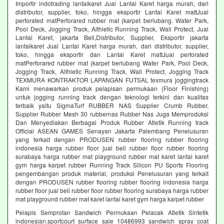
Importir indotrading lantaikaret Jual Lantai Karet harga murah, dari
distributor, supplier, toko, hingga eksportir Lantai Karet mattJual
perforated matPerforared rubber mat (karpet berlubang. Water Park,
Pool Deck, Jogging Track, Althletic Running Track, Wall Protect, Jual
Lantai Karet, jakarta Beli,Distributor, Supplier, Eksportir jakarta
lantaikaret Jual Lantai Karet harga murah, dari distributor, supplier,
toko, hingga eksportir dan Lantai Karet mattJual perforated
matPerforared rubber mat (karpet berlubang Water Park, Pool Deck,
Jogging Track, Althletic Running Track, Wall Protect, Jogging Track
TEXMURA KONTRAKTOR LAPANGAN FUTSAL texmura joggingtrack
Kami menawarkan produk pelapisan permukaan (Floor Finishing)
untuk jogging running track dengan teknologi terkini dan kualitas
terbaik yaitu SigmaTurf RUBBER NAS Supplier Crumb Rubber,
Supplier Rubber Mesh 30 rubbernas Rubber Nas Juga Memproduksi
Dan Menyediakan Berbagai Produk Rubber Atletik Running track
Official ASEAN GAMES Senayan Jakarta Palembang Penelusuran
yang terkait dengan PRODUSEN rubber flooring rubber flooring
indonesia harga rubber floor jual beli rubber floor rubber flooring
surabaya harga rubber mat playground rubber mat karet lantai karet
gym harga karpet rubber Running Track Silicon PU Sports Flooring
pengembangan produk material, produksi Penelusuran yang terkait
dengan PRODUSEN rubber flooring rubber flooring indonesia harga
rubber floor jual beli rubber floor rubber flooring surabaya harga rubber
mat playground rubber mat karet lantai karet gym harga karpet rubber
Pelapis Semprotan Sandwich Permukaan Pelacak Atletik Sintetik
indonesian.sportcourt surface sale 10486993 sandwich spray coat