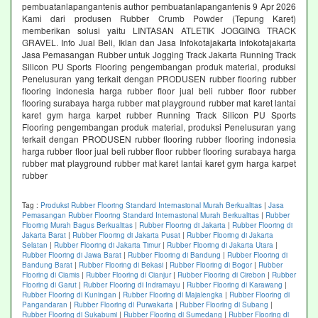
pembuatanlapangantenis author pembuatanlapangantenis 9 Apr 2026
Kami dari produsen Rubber Crumb Powder (Tepung Karet)
memberikan solusi yaitu LINTASAN ATLETIK JOGGING TRACK
GRAVEL. Info Jual Beli, Iklan dan Jasa Infokotajakarta infokotajakarta
Jasa Pemasangan Rubber untuk Jogging Track Jakarta Running Track
Silicon PU Sports Flooring pengembangan produk material, produksi
Penelusuran yang terkait dengan PRODUSEN rubber flooring rubber
flooring indonesia harga rubber floor jual beli rubber floor rubber
flooring surabaya harga rubber mat playground rubber mat karet lantai
karet gym harga karpet rubber Running Track Silicon PU Sports
Flooring pengembangan produk material, produksi Penelusuran yang
terkait dengan PRODUSEN rubber flooring rubber flooring indonesia
harga rubber floor jual beli rubber floor rubber flooring surabaya harga
rubber mat playground rubber mat karet lantai karet gym harga karpet
rubber
Tag :
Produksi Rubber Flooring Standard Internasional Murah Berkualitas
|
Jasa
Pemasangan Rubber Flooring Standard Internasional Murah Berkualitas
|
Rubber
Flooring Murah Bagus Berkualitas
|
Rubber Flooring di Jakarta
|
Rubber Flooring di
Jakarta Barat
|
Rubber Flooring di Jakarta Pusat
|
Rubber Flooring di Jakarta
Selatan
|
Rubber Flooring di Jakarta Timur
|
Rubber Flooring di Jakarta Utara
|
Rubber Flooring di Jawa Barat
|
Rubber Flooring di Bandung
|
Rubber Flooring di
Bandung Barat
|
Rubber Flooring di Bekasi
|
Rubber Flooring di Bogor
|
Rubber
Flooring di Ciamis
|
Rubber Flooring di Cianjur
|
Rubber Flooring di Cirebon
|
Rubber
Flooring di Garut
|
Rubber Flooring di Indramayu
|
Rubber Flooring di Karawang
|
Rubber Flooring di Kuningan
|
Rubber Flooring di Majalengka
|
Rubber Flooring di
Pangandaran
|
Rubber Flooring di Purwakarta
|
Rubber Flooring di Subang
|
Rubber Flooring di Sukabumi
|
Rubber Flooring di Sumedang
|
Rubber Flooring di