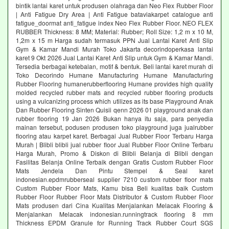
bintik lantai karet untuk produsen olahraga dan Neo Flex Rubber Floor
| Anti Fatigue Dry Area | Anti Fatigue bataviakarpet catalogue anti
fatigue_doormat anti_fatigue index Neo Flex Rubber Floor. NEO FLEX
RUBBER Thickness: 8 MM; Material: Rubber; Roll Size: 1,2 m x 10 M,
1,2m x 15 m Harga sudah termasuk PPN Jual Lantai Karet Anti Slip
Gym & Kamar Mandi Murah Toko Jakarta decorindoperkasa lantai
karet 9 Okt 2026 Jual Lantai Karet Anti Slip untuk Gym & Kamar Mandi.
Tersedia berbagai ketebalan, motif & bentuk. Beli lantai karet murah di
Toko Decorindo Humane Manufacturing Humane Manufacturing
Rubber Flooring humanerubberflooring Humane provides high quality
molded recycled rubber mats and recycled rubber flooring products
using a vulcanizing process which utilizes as its base Playground Anak
Dan Rubber Flooring Sinten Quisii qenn 2026 01 playground anak dan
rubber flooring 19 Jan 2026 Bukan hanya itu saja, para penyedia
mainan tersebut, podusen produsen toko playground juga jualrubber
flooring atau karpet karet. Berbagai Jual Rubber Floor Terbaru Harga
Murah | Blibli blibli jual rubber floor Jual Rubber Floor Online Terbaru
Harga Murah, Promo & Diskon di Blibli Belanja di Blibli dengan
Fasilitas Belanja Online Terbaik dengan Gratis Custom Rubber Floor
Mats Jendela Dan Pintu Stempel & Seal karet
indonesian.epdmrubberseal supplier 7210 custom rubber floor mats
Custom Rubber Floor Mats, Kamu bisa Beli kualitas baik Custom
Rubber Floor Rubber Floor Mats Distributor & Custom Rubber Floor
Mats produsen dari Cina Kualitas Menjalankan Melacak Flooring &
Menjalankan Melacak indonesian.runningtrack flooring 8 mm
Thickness EPDM Granule for Running Track Rubber Court SGS