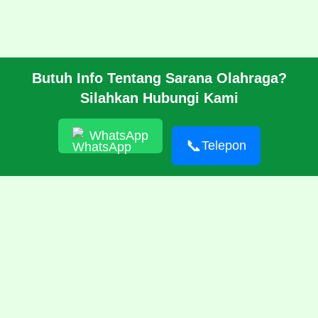
Butuh Info Tentang Sarana Olahraga?
BERANDA
Silahkan Hubungi Kami
PROFIL
CARA PESAN
ARTIKEL
WhatsApp
HUBUNGI KAMI
📞
Telepon
© 2026 https://pabrikrubber.com/ 081351894500 Jasa Pembuatan
Rubber Running Track Lintasan Lari Standar IAAF International
Amateur Athletic Federation WA World Athletics
RSS
|
sitemap.xml
1000 Artikel
Today's News
Pusat Penjualan dan
Produksi Tenda Murah Bagus Berkualitas, Tenda Pleton, Regu,
Komando, Cafe, Roder, Kerucut, Sarnafil, Komando Standar TNI,
Posko, Rofi, Dome Standar, Dome Double Layer, Dome Keong, Dome
Family, Pramuka
Jual Alat dan Produsen Wall Climbing Papan Panel
Panjat Tebing Murah Bagus Berkualitas
Kontraktor Jasa Pembuatan
Lapangan Futsal Berkualitas Harga Murah Bagus Bergaransi
Jasa
Sumur Bor Air Murah Terbaik dan Terpercaya di Sukabumi Cianjur
Bogor
Jasa Desain Interior Rumah Profesional Murah Terpercaya
Jasa
Desain Interior Profesional Murah Terpercaya