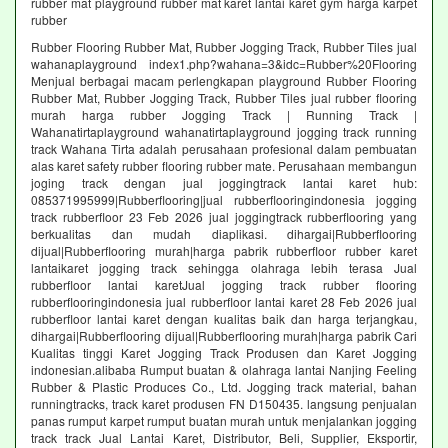
rubber mat playground rubber mat karet lantai karet gym harga karpet
rubber
Rubber Flooring Rubber Mat, Rubber Jogging Track, Rubber Tiles jual
wahanaplayground index1.php?wahana=3&idc=Rubber%20Flooring
Menjual berbagai macam perlengkapan playground Rubber Flooring
Rubber Mat, Rubber Jogging Track, Rubber Tiles jual rubber flooring
murah harga rubber Jogging Track | Running Track |
Wahanatirtaplayground wahanatirtaplayground jogging track running
track Wahana Tirta adalah perusahaan profesional dalam pembuatan
alas karet safety rubber flooring rubber mate. Perusahaan membangun
joging track dengan jual joggingtrack lantai karet hub:
085371995999|Rubberflooring|jual rubberflooringindonesia jogging
track rubberfloor 23 Feb 2026 jual joggingtrack rubberflooring yang
berkualitas dan mudah diaplikasi. dihargai|Rubberflooring
dijual|Rubberflooring murah|harga pabrik rubberfloor rubber karet
lantaikaret jogging track sehingga olahraga lebih terasa Jual
rubberfloor lantai karetJual jogging track rubber flooring
rubberflooringindonesia jual rubberfloor lantai karet 28 Feb 2026 jual
rubberfloor lantai karet dengan kualitas baik dan harga terjangkau,
dihargai|Rubberflooring dijual|Rubberflooring murah|harga pabrik Cari
Kualitas tinggi Karet Jogging Track Produsen dan Karet Jogging
indonesian.alibaba Rumput buatan & olahraga lantai Nanjing Feeling
Rubber & Plastic Produces Co., Ltd. Jogging track material, bahan
runningtracks, track karet produsen FN D150435. langsung penjualan
panas rumput karpet rumput buatan murah untuk menjalankan jogging
track track Jual Lantai Karet, Distributor, Beli, Supplier, Eksportir,