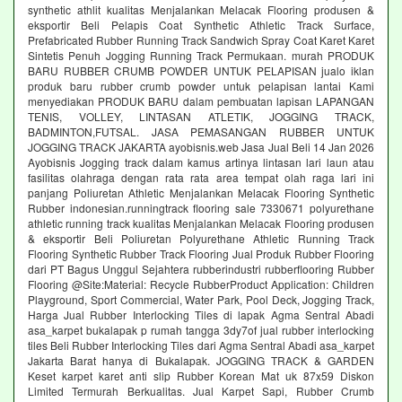
synthetic athlit kualitas Menjalankan Melacak Flooring produsen &
eksportir Beli Pelapis Coat Synthetic Athletic Track Surface,
Prefabricated Rubber Running Track Sandwich Spray Coat Karet Karet
Sintetis Penuh Jogging Running Track Permukaan. murah PRODUK
BARU RUBBER CRUMB POWDER UNTUK PELAPISAN jualo iklan
produk baru rubber crumb powder untuk pelapisan lantai Kami
menyediakan PRODUK BARU dalam pembuatan lapisan LAPANGAN
TENIS, VOLLEY, LINTASAN ATLETIK, JOGGING TRACK,
BADMINTON,FUTSAL. JASA PEMASANGAN RUBBER UNTUK
JOGGING TRACK JAKARTA ayobisnis.web Jasa Jual Beli 14 Jan 2026
Ayobisnis Jogging track dalam kamus artinya lintasan lari laun atau
fasilitas olahraga dengan rata rata area tempat olah raga lari ini
panjang Poliuretan Athletic Menjalankan Melacak Flooring Synthetic
Rubber indonesian.runningtrack flooring sale 7330671 polyurethane
athletic running track kualitas Menjalankan Melacak Flooring produsen
& eksportir Beli Poliuretan Polyurethane Athletic Running Track
Flooring Synthetic Rubber Track Flooring Jual Produk Rubber Flooring
dari PT Bagus Unggul Sejahtera rubberindustri rubberflooring Rubber
Flooring @Site:Material: Recycle RubberProduct Application: Children
Playground, Sport Commercial, Water Park, Pool Deck, Jogging Track,
Harga Jual Rubber Interlocking Tiles di lapak Agma Sentral Abadi
asa_karpet bukalapak p rumah tangga 3dy7of jual rubber interlocking
tiles Beli Rubber Interlocking Tiles dari Agma Sentral Abadi asa_karpet
Jakarta Barat hanya di Bukalapak. JOGGING TRACK & GARDEN
Keset karpet karet anti slip Rubber Korean Mat uk 87x59 Diskon
Limited Termurah Berkualitas. Jual Karpet Sapi, Rubber Crumb