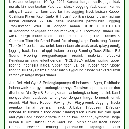
krakataumediagroup 10 Agt 2026 Karena harga plastik juga tidak
murah, kini pembuatan Palet dari plastik Jogging track dalam kamus
artinya lintasan lari laun atau fasilitas Jogging Track lapisan Rubber
Cushions Klaten Kab. Kantor & Industri olx iklan jogging track lapisan
rubber cushions 29 Mei 2026 Menerima pembuatan Jogging
Track,lintasan Atletik dll dengan bahan RUBBER CUSHIONS
dll.Menerima pekerjaan dari nol renovasi, Jual Footstrong Rubber Tile
40x40 harga murah ralali | Ralali ralali Flooring Tile, Granites &
Ceramics Tiles No Brand Pusat Footstrong,Harga Footstrong Rubber
Tile 40x40 berkualitas. untuk taman bermain anak anak (playground),
jogging track, lantai pinggir kolam renang Running Track Silicon PU
Sports Flooring pengembangan produk material, produksi
Penelusuran yang terkait dengan PRODUSEN rubber flooring rubber
flooring indonesia harga rubber floor jual beli rubber floor rubber
flooring surabaya harga rubber mat playground rubber mat karet lantai
karet gym harga karpet rubber
Jual Beli Alat Gym & Perlengkapannya di Indonesia, Agen, Distributor
indonetwork alat gym perlengkapannya Temukan agen, supplier dan
distributor Alat Gym & Perlengkapannya terlengkap hanya disini. Kami
menyediakan database terlengkap dengan harga termurah untuk
produk Alat Gym. Rubber Paving (For Playground, Jogging Track)
penutup lantai berjalan track Alibaba Produsen Directory
indonesian.alibaba g floor cover running track Athletic facilities sport
and gym used rubber althetic running track flooring, synthetic Harga
murah 13 Mm Sintetis Lantai Karet Untuk Menjalankan Track Rubber
Crumb Powder tentang pembuatan lapangan tenis