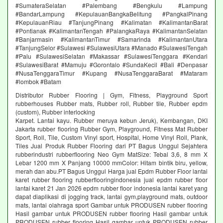
#SumateraSelatan #Palembang #Bengkulu #Lampung
#BandarLampung #KepulauanBangkaBelitung #PangkalPinang
#KepulauanRiau #TanjungPinang #Kalimatan #KalimantanBarat
#Pontianak #KalimantanTengah #PalangkaRaya #KalimantanSelatan
#Banjarmasin #KalimantanTimur #Samarinda #KalimantanUtara
#TanjungSelor #Sulawesi #SulawesiUtara #Manado #SulawesiTengah
#Palu #SulawesiSelatan #Makassar #SulawesiTenggara #Kendari
#SulawesiBarat #Mamuju #Gorontalo #SundaKecil #Bali #Denpasar
#NusaTenggaraTimur #Kupang #NusaTenggaraBarat #Mataram
#lombok #Batam
Distributor Rubber Flooring | Gym, Fitness, Playground Sport
rubberhouses Rubber mats, Rubber roll, Rubber tile, Rubber epdm
(custom), Rubber interlocking
Karpet. Lantai kayu. Rubber meruya kebun Jeruk), Kembangan, DKI
Jakarta rubber flooring Rubber Gym, Playground, Fitness Mat Rubber
Sport, Roll, Tile, Custom Vinyl sport, Hospital, Home Vinyl Roll, Plank,
Tiles Jual Produk Rubber Flooring dari PT Bagus Unggul Sejahtera
rubberindustri rubberflooring Neo Gym MatSize: Tebal 3,6, 8 mm X
Lebar 1200 mm X Panjang 10000 mmColor: Hitam bintik biru, yellow,
merah dan abu.PT Bagus Unggul Harga jual Epdm Rubber Floor lantai
karet rubber flooring rubberflooringindonesia jual epdm rubber floor
lantai karet 21 Jan 2026 epdm rubber floor indonesia lantai karet yang
dapat diaplikasi di jogging track, lantai gym,playground mats, outdoor
mats, lantai olahraga sport Gambar untuk PRODUSEN rubber flooring
Hasil gambar untuk PRODUSEN rubber flooring Hasil gambar untuk
PRODUSEN rubber flooring Hasil gambar untuk PRODUSEN rubber