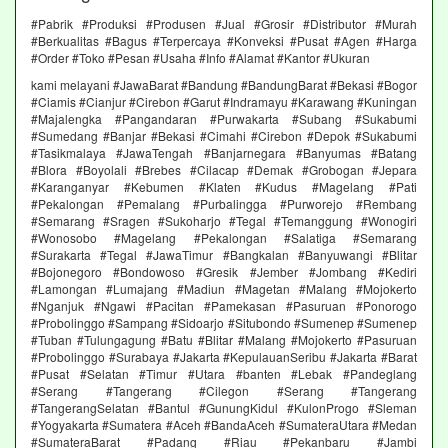
#Pabrik #Produksi #Produsen #Jual #Grosir #Distributor #Murah
#Berkualitas #Bagus #Terpercaya #Konveksi #Pusat #Agen #Harga
#Order #Toko #Pesan #Usaha #Info #Alamat #Kantor #Ukuran
kami melayani #JawaBarat #Bandung #BandungBarat #Bekasi #Bogor
#Ciamis #Cianjur #Cirebon #Garut #Indramayu #Karawang #Kuningan
#Majalengka #Pangandaran #Purwakarta #Subang #Sukabumi
#Sumedang #Banjar #Bekasi #Cimahi #Cirebon #Depok #Sukabumi
#Tasikmalaya #JawaTengah #Banjarnegara #Banyumas #Batang
#Blora #Boyolali #Brebes #Cilacap #Demak #Grobogan #Jepara
#Karanganyar #Kebumen #Klaten #Kudus #Magelang #Pati
#Pekalongan #Pemalang #Purbalingga #Purworejo #Rembang
#Semarang #Sragen #Sukoharjo #Tegal #Temanggung #Wonogiri
#Wonosobo #Magelang #Pekalongan #Salatiga #Semarang
#Surakarta #Tegal #JawaTimur #Bangkalan #Banyuwangi #Blitar
#Bojonegoro #Bondowoso #Gresik #Jember #Jombang #Kediri
#Lamongan #Lumajang #Madiun #Magetan #Malang #Mojokerto
#Nganjuk #Ngawi #Pacitan #Pamekasan #Pasuruan #Ponorogo
#Probolinggo #Sampang #Sidoarjo #Situbondo #Sumenep #Sumenep
#Tuban #Tulungagung #Batu #Blitar #Malang #Mojokerto #Pasuruan
#Probolinggo #Surabaya #Jakarta #KepulauanSeribu #Jakarta #Barat
#Pusat #Selatan #Timur #Utara #banten #Lebak #Pandeglang
#Serang #Tangerang #Cilegon #Serang #Tangerang
#TangerangSelatan #Bantul #GunungKidul #KulonProgo #Sleman
#Yogyakarta #Sumatera #Aceh #BandaAceh #SumateraUtara #Medan
#SumateraBarat #Padang #Riau #Pekanbaru #Jambi