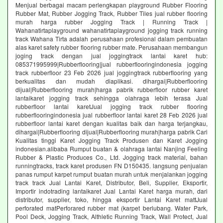
Menjual berbagai macam perlengkapan playground Rubber Flooring
Rubber Mat, Rubber Jogging Track, Rubber Tiles jual rubber flooring
murah harga rubber Jogging Track | Running Track |
Wahanatirtaplayground wahanatirtaplayground jogging track running
track Wahana Tirta adalah perusahaan profesional dalam pembuatan
alas karet safety rubber flooring rubber mate. Perusahaan membangun
joging track dengan jual joggingtrack lantai karet hub:
085371995999|Rubberflooring|jual rubberflooringindonesia jogging
track rubberfloor 23 Feb 2026 jual joggingtrack rubberflooring yang
berkualitas dan mudah diaplikasi. dihargai|Rubberflooring
dijual|Rubberflooring murah|harga pabrik rubberfloor rubber karet
lantaikaret jogging track sehingga olahraga lebih terasa Jual
rubberfloor lantai karetJual jogging track rubber flooring
rubberflooringindonesia jual rubberfloor lantai karet 28 Feb 2026 jual
rubberfloor lantai karet dengan kualitas baik dan harga terjangkau,
dihargai|Rubberflooring dijual|Rubberflooring murah|harga pabrik Cari
Kualitas tinggi Karet Jogging Track Produsen dan Karet Jogging
indonesian.alibaba Rumput buatan & olahraga lantai Nanjing Feeling
Rubber & Plastic Produces Co., Ltd. Jogging track material, bahan
runningtracks, track karet produsen FN D150435. langsung penjualan
panas rumput karpet rumput buatan murah untuk menjalankan jogging
track track Jual Lantai Karet, Distributor, Beli, Supplier, Eksportir,
Importir indotrading lantaikaret Jual Lantai Karet harga murah, dari
distributor, supplier, toko, hingga eksportir Lantai Karet mattJual
perforated matPerforared rubber mat (karpet berlubang. Water Park,
Pool Deck, Jogging Track, Althletic Running Track, Wall Protect, Jual