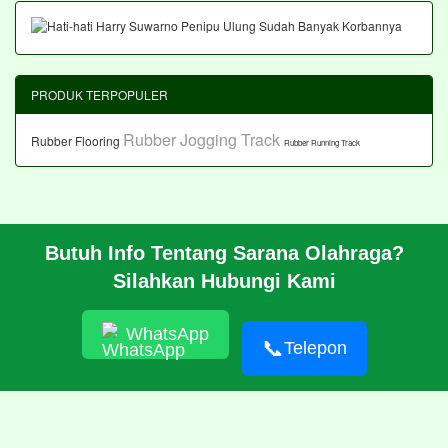
PRODUK TERPOPULER
Rubber Jogging Track
Rubber Flooring
Rubber Running Track
Butuh Info Tentang Sarana Olahraga?
BERANDA
Silahkan Hubungi Kami
PROFIL
CARA PESAN
ARTIKEL
WhatsApp
HUBUNGI KAMI
📞
Telepon
© 2026 https://pabrikrubber.com/ 081351894500 Jasa Pembuatan
Rubber Running Track Lintasan Lari Standar IAAF International
Amateur Athletic Federation WA World Athletics
RSS
|
sitemap.xml