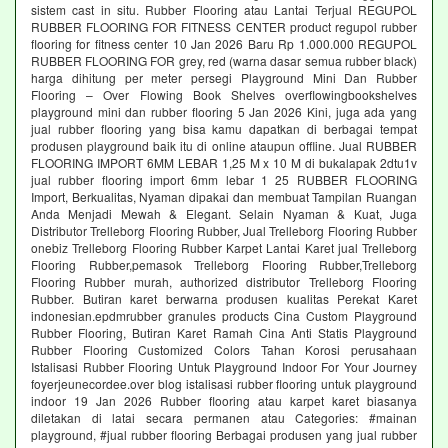
sistem cast in situ. Rubber Flooring atau Lantai Terjual REGUPOL
RUBBER FLOORING FOR FITNESS CENTER product regupol rubber
flooring for fitness center 10 Jan 2026 Baru Rp 1.000.000 REGUPOL
RUBBER FLOORING FOR grey, red (warna dasar semua rubber black)
harga dihitung per meter persegi Playground Mini Dan Rubber
Flooring – Over Flowing Book Shelves overflowingbookshelves
playground mini dan rubber flooring 5 Jan 2026 Kini, juga ada yang
jual rubber flooring yang bisa kamu dapatkan di berbagai tempat
produsen playground baik itu di online ataupun offline. Jual RUBBER
FLOORING IMPORT 6MM LEBAR 1,25 M x 10 M di bukalapak 2dtu1v
jual rubber flooring import 6mm lebar 1 25 RUBBER FLOORING
Import, Berkualitas, Nyaman dipakai dan membuat Tampilan Ruangan
Anda Menjadi Mewah & Elegant. Selain Nyaman & Kuat, Juga
Distributor Trelleborg Flooring Rubber, Jual Trelleborg Flooring Rubber
onebiz Trelleborg Flooring Rubber Karpet Lantai Karet jual Trelleborg
Flooring Rubber,pemasok Trelleborg Flooring Rubber,Trelleborg
Flooring Rubber murah, authorized distributor Trelleborg Flooring
Rubber. Butiran karet berwarna produsen kualitas Perekat Karet
indonesian.epdmrubber granules products Cina Custom Playground
Rubber Flooring, Butiran Karet Ramah Cina Anti Statis Playground
Rubber Flooring Customized Colors Tahan Korosi perusahaan
Istalisasi Rubber Flooring Untuk Playground Indoor For Your Journey
foyerjeunecordee.over blog istalisasi rubber flooring untuk playground
indoor 19 Jan 2026 Rubber flooring atau karpet karet biasanya
diletakan di latai secara permanen atau Categories: #mainan
playground, #jual rubber flooring Berbagai produsen yang jual rubber