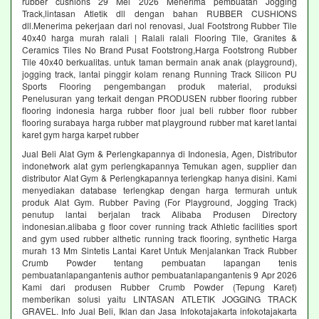
rubber cushions 29 Mei 2026 Menerima pembuatan Jogging
Track,lintasan Atletik dll dengan bahan RUBBER CUSHIONS
dll.Menerima pekerjaan dari nol renovasi, Jual Footstrong Rubber Tile
40x40 harga murah ralali | Ralali ralali Flooring Tile, Granites &
Ceramics Tiles No Brand Pusat Footstrong,Harga Footstrong Rubber
Tile 40x40 berkualitas. untuk taman bermain anak anak (playground),
jogging track, lantai pinggir kolam renang Running Track Silicon PU
Sports Flooring pengembangan produk material, produksi
Penelusuran yang terkait dengan PRODUSEN rubber flooring rubber
flooring indonesia harga rubber floor jual beli rubber floor rubber
flooring surabaya harga rubber mat playground rubber mat karet lantai
karet gym harga karpet rubber
Jual Beli Alat Gym & Perlengkapannya di Indonesia, Agen, Distributor
indonetwork alat gym perlengkapannya Temukan agen, supplier dan
distributor Alat Gym & Perlengkapannya terlengkap hanya disini. Kami
menyediakan database terlengkap dengan harga termurah untuk
produk Alat Gym. Rubber Paving (For Playground, Jogging Track)
penutup lantai berjalan track Alibaba Produsen Directory
indonesian.alibaba g floor cover running track Athletic facilities sport
and gym used rubber althetic running track flooring, synthetic Harga
murah 13 Mm Sintetis Lantai Karet Untuk Menjalankan Track Rubber
Crumb Powder tentang pembuatan lapangan tenis
pembuatanlapangantenis author pembuatanlapangantenis 9 Apr 2026
Kami dari produsen Rubber Crumb Powder (Tepung Karet)
memberikan solusi yaitu LINTASAN ATLETIK JOGGING TRACK
GRAVEL. Info Jual Beli, Iklan dan Jasa Infokotajakarta infokotajakarta