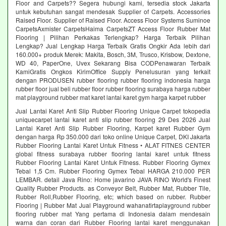
Floor and Carpets?? Segera hubungi kami, tersedia stock Jakarta
untuk kebutuhan sangat mendesak Supplier of Carpets. Accessories
Raised Floor. Supplier of Raised Floor. Access Floor Systems Suminoe
CarpetsAxmister CarpetsHaima CarpetsZT Access Floor Rubber Mat
Flooring | Pilihan Perkakas Terlengkap? Harga Terbaik Pilihan
Lengkap? Jual Lengkap Harga Terbaik Gratis Ongkir Ada lebih dari
160.000+ produk Merek: Makita, Bosch, 3M, Trusco, Krisbow, Dextone,
WD 40, PaperOne, Uvex Sekarang Bisa CODPenawaran Terbaik
KamiGratis Ongkos KirimOffice Supply Penelusuran yang terkait
dengan PRODUSEN rubber flooring rubber flooring indonesia harga
rubber floor jual beli rubber floor rubber flooring surabaya harga rubber
mat playground rubber mat karet lantai karet gym harga karpet rubber
Jual Lantai Karet Anti Slip Rubber Flooring Unique Carpet tokopedia
uniquecarpet lantai karet anti slip rubber flooring 29 Des 2026 Jual
Lantai Karet Anti Slip Rubber Flooring, Karpet karet Rubber Gym
dengan harga Rp 350.000 dari toko online Unique Carpet, DKI Jakarta
Rubber Flooring Lantai Karet Untuk Fitness • ALAT FITNES CENTER
global fitness surabaya rubber flooring lantai karet untuk fitness
Rubber Flooring Lantai Karet Untuk Fitness. Rubber Flooring Gymex
Tebal 1,5 Cm. Rubber Flooring Gymex Tebal HARGA 210.000 PER
LEMBAR. detail Java Rino: Home javarino JAVA RINO World's Finest
Quality Rubber Products. as Conveyor Belt, Rubber Mat, Rubber Tile,
Rubber Roll,Rubber Flooring, etc; which based on rubber. Rubber
Flooring | Rubber Mat Jual Playground wahanatirtaplayground rubber
flooring rubber mat Yang pertama di Indonesia dalam mendesain
warna dan coran dari Rubber Flooring lantai karet menggunakan