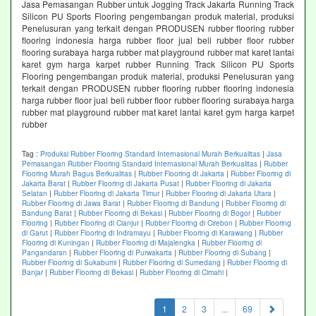
Jasa Pemasangan Rubber untuk Jogging Track Jakarta Running Track
Silicon PU Sports Flooring pengembangan produk material, produksi
Penelusuran yang terkait dengan PRODUSEN rubber flooring rubber
flooring indonesia harga rubber floor jual beli rubber floor rubber
flooring surabaya harga rubber mat playground rubber mat karet lantai
karet gym harga karpet rubber Running Track Silicon PU Sports
Flooring pengembangan produk material, produksi Penelusuran yang
terkait dengan PRODUSEN rubber flooring rubber flooring indonesia
harga rubber floor jual beli rubber floor rubber flooring surabaya harga
rubber mat playground rubber mat karet lantai karet gym harga karpet
rubber
Tag :
Produksi Rubber Flooring Standard Internasional Murah Berkualitas
|
Jasa
Pemasangan Rubber Flooring Standard Internasional Murah Berkualitas
|
Rubber
Flooring Murah Bagus Berkualitas
|
Rubber Flooring di Jakarta
|
Rubber Flooring di
Jakarta Barat
|
Rubber Flooring di Jakarta Pusat
|
Rubber Flooring di Jakarta
Selatan
|
Rubber Flooring di Jakarta Timur
|
Rubber Flooring di Jakarta Utara
|
Rubber Flooring di Jawa Barat
|
Rubber Flooring di Bandung
|
Rubber Flooring di
Bandung Barat
|
Rubber Flooring di Bekasi
|
Rubber Flooring di Bogor
|
Rubber
Flooring
|
Rubber Flooring di Cianjur
|
Rubber Flooring di Cirebon
|
Rubber Flooring
di Garut
|
Rubber Flooring di Indramayu
|
Rubber Flooring di Karawang
|
Rubber
Flooring di Kuningan
|
Rubber Flooring di Majalengka
|
Rubber Flooring di
Pangandaran
|
Rubber Flooring di Purwakarta
|
Rubber Flooring di Subang
|
Rubber Flooring di Sukabumi
|
Rubber Flooring di Sumedang
|
Rubber Flooring di
Banjar
|
Rubber Flooring di Bekasi
|
Rubber Flooring di Cimahi
|
(current)
1
2
3
...
69