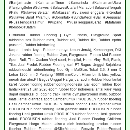
#Banjarmasin #KalimantanTimur #Samarinda #KalimantanUtara
#TanjungSelor #Sulawesi #SulawesiUtara #Manado #SulawesiTengah
#Palu #SulawesiSelatan #Makassar #SulawesiTenggara #Kendari
#SulawesiBarat #Mamuju #Gorontalo #SundaKecil #Bali #Denpasar
#NusaTenggaraTimur #Kupang #NusaTenggaraBarat #Mataram
#lombok #Batam
Distributor Rubber Flooring | Gym, Fitness, Playground Sport
rubberhouses Rubber mats, Rubber roll, Rubber tile, Rubber epdm
(custom), Rubber interlocking
Karpet. Lantai kayu. Rubber meruya kebun Jeruk), Kembangan, DKI
Jakarta rubber flooring Rubber Gym, Playground, Fitness Mat Rubber
Sport, Roll, Tile, Custom Vinyl sport, Hospital, Home Vinyl Roll, Plank,
Tiles Jual Produk Rubber Flooring dari PT Bagus Unggul Sejahtera
rubberindustri rubberflooring Neo Gym MatSize: Tebal 3,6, 8 mm X
Lebar 1200 mm X Panjang 10000 mmColor: Hitam bintik biru, yellow,
merah dan abu.PT Bagus Unggul Harga jual Epdm Rubber Floor lantai
karet rubber flooring rubberflooringindonesia jual epdm rubber floor
lantai karet 21 Jan 2026 epdm rubber floor indonesia lantai karet yang
dapat diaplikasi di jogging track, lantai gym,playground mats, outdoor
mats, lantai olahraga sport Gambar untuk PRODUSEN rubber flooring
Hasil gambar untuk PRODUSEN rubber flooring Hasil gambar untuk
PRODUSEN rubber flooring Hasil gambar untuk PRODUSEN rubber
flooring Hasil gambar untuk PRODUSEN rubber flooring Hasil gambar
untuk PRODUSEN rubber flooring Jual Rubber Flooring Children
Playground Harga Murah Jakarta oleh indotrading product rubber
flooring Rubber Flooring @Site:Material: Recycle RubberProduct