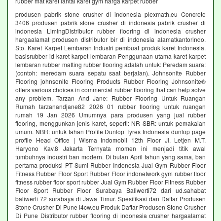
rubber mat karet lantai karet gym harga karpet rubber
produsen pabrik stone crusher di indonesia plexmath.eu Concrete
3406 produsen pabrik stone crusher di indonesia pabrik crusher di
indonesia LimingDistributor rubber flooring di indonesia crusher
hargaalamat produsen distributor bir di indonesia alamatkantorindo.
Sto. Karet Karpet Lembaran Industri pembuat produk karet Indonesia.
basisrubber id karet karpet lembaran Penggunaan utama karet karpet
lembaran rubber matting rubber flooring adalah untuk: Peredam suara:
(contoh: meredam suara sepatu saat berjalan). Johnsonite Rubber
Flooring johnsonite Flooring Products Rubber Flooring Johnsonite®
offers various choices in commercial rubber flooring that can help solve
any problem. Tarzan And Jane: Rubber Flooring Untuk Ruangan
Rumah tarzanandjane82 2026 01 rubber flooring untuk ruangan
rumah 19 Jan 2026 Umumnya para produsen yang jual rubber
flooring, menggunkan jenis karet, seperti: NR SBR: untuk pemakaian
umum. NBR: untuk tahan Profile Dunlop Tyres Indonesia dunlop page
profile Head Office | Wisma Indomobil 12th Floor Jl. Letjen M.T.
Haryono Kav.8 Jakarta Ternyata momen ini menjadi titik awal
tumbuhnya industri ban modern. Di bulan April tahun yang sama, ban
pertama produksi PT Sumi Rubber Indonesia Jual Gym Rubber Floor
Fitness Rubber Floor Sport Rubber Floor indonetwork gym rubber floor
fitness rubber floor sport rubber Jual Gym Rubber Floor Fitness Rubber
Floor Sport Rubber Floor Surabaya Baliwerti72 dari ud.sahabat
baliwerti 72 surabaya di Jawa Timur. Spesifikasi dan Daftar Produsen
Stone Crusher Di Pune l4cw.eu Produk Daftar Produsen Stone Crusher
Di Pune Distributor rubber flooring di indonesia crusher hargaalamat