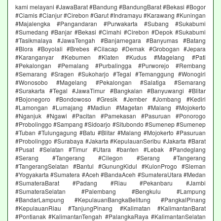
kami melayani #JawaBarat #Bandung #BandungBarat #Bekasi #Bogor
#Ciamis #Cianjur #Cirebon #Garut #Indramayu #Karawang #Kuningan
#Majalengka #Pangandaran #Purwakarta #Subang #Sukabumi
#Sumedang #Banjar #Bekasi #Cimahi #Cirebon #Depok #Sukabumi
#Tasikmalaya #JawaTengah #Banjarnegara #Banyumas #Batang
#Blora #Boyolali #Brebes #Cilacap #Demak #Grobogan #Jepara
#Karanganyar #Kebumen #Klaten #Kudus #Magelang #Pati
#Pekalongan #Pemalang #Purbalingga #Purworejo #Rembang
#Semarang #Sragen #Sukoharjo #Tegal #Temanggung #Wonogiri
#Wonosobo #Magelang #Pekalongan #Salatiga #Semarang
#Surakarta #Tegal #JawaTimur #Bangkalan #Banyuwangi #Blitar
#Bojonegoro #Bondowoso #Gresik #Jember #Jombang #Kediri
#Lamongan #Lumajang #Madiun #Magetan #Malang #Mojokerto
#Nganjuk #Ngawi #Pacitan #Pamekasan #Pasuruan #Ponorogo
#Probolinggo #Sampang #Sidoarjo #Situbondo #Sumenep #Sumenep
#Tuban #Tulungagung #Batu #Blitar #Malang #Mojokerto #Pasuruan
#Probolinggo #Surabaya #Jakarta #KepulauanSeribu #Jakarta #Barat
#Pusat #Selatan #Timur #Utara #banten #Lebak #Pandeglang
#Serang #Tangerang #Cilegon #Serang #Tangerang
#TangerangSelatan #Bantul #GunungKidul #KulonProgo #Sleman
#Yogyakarta #Sumatera #Aceh #BandaAceh #SumateraUtara #Medan
#SumateraBarat #Padang #Riau #Pekanbaru #Jambi
#SumateraSelatan #Palembang #Bengkulu #Lampung
#BandarLampung #KepulauanBangkaBelitung #PangkalPinang
#KepulauanRiau #TanjungPinang #Kalimatan #KalimantanBarat
#Pontianak #KalimantanTengah #PalangkaRaya #KalimantanSelatan