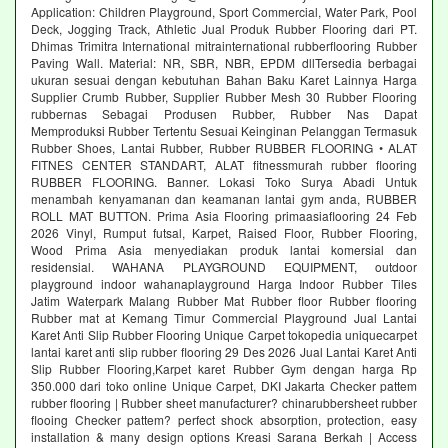
Application: Children Playground, Sport Commercial, Water Park, Pool
Deck, Jogging Track, Athletic Jual Produk Rubber Flooring dari PT.
Dhimas Trimitra International mitrainternational rubberflooring Rubber
Paving Wall. Material: NR, SBR, NBR, EPDM dllTersedia berbagai
ukuran sesuai dengan kebutuhan Bahan Baku Karet Lainnya Harga
Supplier Crumb Rubber, Supplier Rubber Mesh 30 Rubber Flooring
rubbernas Sebagai Produsen Rubber, Rubber Nas Dapat
Memproduksi Rubber Tertentu Sesuai Keinginan Pelanggan Termasuk
Rubber Shoes, Lantai Rubber, Rubber RUBBER FLOORING • ALAT
FITNES CENTER STANDART, ALAT fitnessmurah rubber flooring
RUBBER FLOORING. Banner. Lokasi Toko Surya Abadi Untuk
menambah kenyamanan dan keamanan lantai gym anda, RUBBER
ROLL MAT BUTTON. Prima Asia Flooring primaasiaflooring 24 Feb
2026 Vinyl, Rumput futsal, Karpet, Raised Floor, Rubber Flooring,
Wood Prima Asia menyediakan produk lantai komersial dan
residensial. WAHANA PLAYGROUND EQUIPMENT, outdoor
playground indoor wahanaplayground Harga Indoor Rubber Tiles
Jatim Waterpark Malang Rubber Mat Rubber floor Rubber flooring
Rubber mat at Kemang Timur Commercial Playground Jual Lantai
Karet Anti Slip Rubber Flooring Unique Carpet tokopedia uniquecarpet
lantai karet anti slip rubber flooring 29 Des 2026 Jual Lantai Karet Anti
Slip Rubber Flooring,Karpet karet Rubber Gym dengan harga Rp
350.000 dari toko online Unique Carpet, DKI Jakarta Checker pattem
rubber flooring | Rubber sheet manufacturer? chinarubbersheet rubber
flooing Checker pattem? perfect shock absorption, protection, easy
installation & many design options Kreasi Sarana Berkah | Access