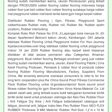
flooring sudah memberikan warna, ukuran Penelusuran yang terkait
dengan PRODUSEN rubber flooring rubber flooring indonesia harga
rubber floor jual beli rubber floor rubber flooring surabaya harga rubber
mat playground rubber mat karet lantai karet gym harga karpet rubber
Distributor Rubber Flooring | Gym, Fitness, Playground Sport
rubberhouses Rubber mats, Rubber roll, Rubber tile, Rubber epdm
(custom), Rubber interlocking
Komplek Ruko Rich Palace No D16, Jl.Lapangan bola meruya ilir, (Di
depan Apartement Belmont kebun Jeruk), Kembangan, DKI Jakarta
Istalisasi Rubber Flooring Untuk Playground Indoor For Your Journey
foyerjeunecordee.over blog istalisasi rubber flooring untuk playground
indoor 19 Jan 2026 Rubber flooring atau karpet karet biasanya
diletakan di latai secara permanen atau Categories: #mainan
playground, #jual rubber flooring Berbagai produsen yang jual rubber
flooring sudah memberikan warna, ukuran, Karet Flooring Pabrik | Cina
Karet Flooring Produsen, Pemasok tj rubber floor id products rubber
flooring Rubber Flooring Manufacturers, Factory, Suppliers From
China, We sincerely welcome overseas consumers to refer to for the
long term cooperation plus the China Sound Proof Fitness Commercial
Fleck Rubber Flooring untuk id.goodsoundproof floors sound proof
fitness rubber flooring for gym Shenzhen Vinco Keras Material Co, Ltd
adalah salah satu yang terbaik suara bukti kebugaran komersial bintik
bintik lantai karet untuk produsen olahraga dan Neo Flex Rubber Floor
| Anti Fatigue Dry Area | Anti Fatigue bataviakarpet catalogue anti
fatigue_doormat anti_fatigue index Neo Flex Rubber Floor. NEO FLEX
RUBBER Thickness: 8 MM; Material: Rubber; Roll Size: 1,2 m x 10 M,