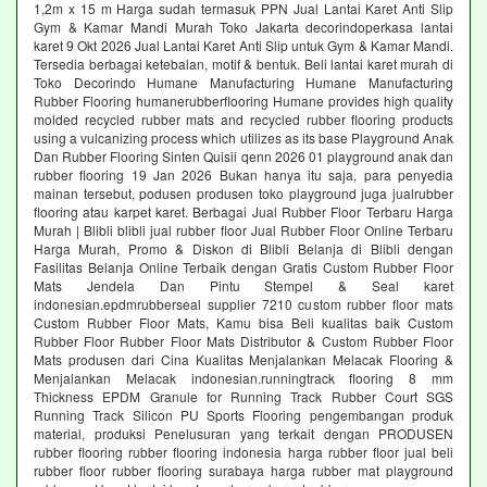
1,2m x 15 m Harga sudah termasuk PPN Jual Lantai Karet Anti Slip
Gym & Kamar Mandi Murah Toko Jakarta decorindoperkasa lantai
karet 9 Okt 2026 Jual Lantai Karet Anti Slip untuk Gym & Kamar Mandi.
Tersedia berbagai ketebalan, motif & bentuk. Beli lantai karet murah di
Toko Decorindo Humane Manufacturing Humane Manufacturing
Rubber Flooring humanerubberflooring Humane provides high quality
molded recycled rubber mats and recycled rubber flooring products
using a vulcanizing process which utilizes as its base Playground Anak
Dan Rubber Flooring Sinten Quisii qenn 2026 01 playground anak dan
rubber flooring 19 Jan 2026 Bukan hanya itu saja, para penyedia
mainan tersebut, podusen produsen toko playground juga jualrubber
flooring atau karpet karet. Berbagai Jual Rubber Floor Terbaru Harga
Murah | Blibli blibli jual rubber floor Jual Rubber Floor Online Terbaru
Harga Murah, Promo & Diskon di Blibli Belanja di Blibli dengan
Fasilitas Belanja Online Terbaik dengan Gratis Custom Rubber Floor
Mats Jendela Dan Pintu Stempel & Seal karet
indonesian.epdmrubberseal supplier 7210 custom rubber floor mats
Custom Rubber Floor Mats, Kamu bisa Beli kualitas baik Custom
Rubber Floor Rubber Floor Mats Distributor & Custom Rubber Floor
Mats produsen dari Cina Kualitas Menjalankan Melacak Flooring &
Menjalankan Melacak indonesian.runningtrack flooring 8 mm
Thickness EPDM Granule for Running Track Rubber Court SGS
Running Track Silicon PU Sports Flooring pengembangan produk
material, produksi Penelusuran yang terkait dengan PRODUSEN
rubber flooring rubber flooring indonesia harga rubber floor jual beli
rubber floor rubber flooring surabaya harga rubber mat playground