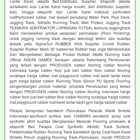
Lantai Karet, jakarta Beli,Distributor, Supplier, Eksportir jakarta
lantaikaret Jual Lantai Karet harga murah, dari distributor, supplier,
toko, hingga eksportir dan Lantai Karet mattJual perforated
matPerforared rubber mat (karpet berlubang Water Park, Pool Deck,
Jogging Track, Althletic Running Track, Wall Protect, Jogging Track
TEXMURA KONTRAKTOR LAPANGAN FUTSAL texmura joggingtrack
Kami menawarkan produk pelapisan permukaan (Floor Finishing)
untuk jogging running track dengan teknologi terkini dan kualitas
terbaik yaitu SigmaTurf RUBBER NAS Supplier Crumb Rubber,
Supplier Rubber Mesh 30 rubbernas Rubber Nas Juga Memproduksi
Dan Menyediakan Berbagai Produk Rubber Atletik Running track
Official ASEAN GAMES Senayan Jakarta Palembang Penelusuran
yang terkait dengan PRODUSEN rubber flooring rubber flooring
indonesia harga rubber floor jual beli rubber floor rubber flooring
surabaya harga rubber mat playground rubber mat karet lantai karet
gym harga karpet rubber Running Track Silicon PU Sports Flooring
pengembangan produk material, produksi Penelusuran yang terkait
dengan PRODUSEN rubber flooring rubber flooring indonesia harga
rubber floor jual beli rubber floor rubber flooring surabaya harga rubber
mat playground rubber mat karet lantai karet gym harga karpet rubber
Pelapis Semprotan Sandwich Permukaan Pelacak Atletik Sintetik
indonesian.sportcourt surface sale 10486993 sandwich spray coat
synthetic athlit kualitas Menjalankan Melacak Flooring produsen &
eksportir Beli Pelapis Coat Synthetic Athletic Track Surface,
Prefabricated Rubber Running Track Sandwich Spray Coat Karet Karet
Sintetis Penuh Jogging Running Track Permukaan. murah PRODUK