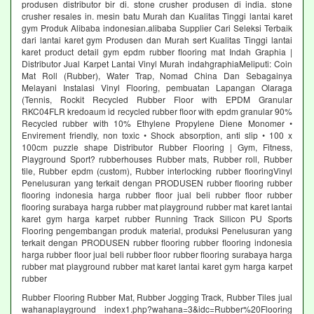
produsen distributor bir di. stone crusher produsen di india. stone
crusher resales in. mesin batu Murah dan Kualitas Tinggi lantai karet
gym Produk Alibaba indonesian.alibaba Supplier Cari Seleksi Terbaik
dari lantai karet gym Produsen dan Murah sert Kualitas Tinggi lantai
karet product detail gym epdm rubber flooring mat Indah Graphia |
Distributor Jual Karpet Lantai Vinyl Murah indahgraphiaMeliputi: Coin
Mat Roll (Rubber), Water Trap, Nomad China Dan Sebagainya
Melayani Instalasi Vinyl Flooring, pembuatan Lapangan Olaraga
(Tennis, Rockit Recycled Rubber Floor with EPDM Granular
RKC04FLR kredoaum id recycled rubber floor with epdm granular 90%
Recycled rubber with 10% Ethylene Propylene Diene Monomer •
Envirement friendly, non toxic • Shock absorption, anti slip • 100 x
100cm puzzle shape Distributor Rubber Flooring | Gym, Fitness,
Playground Sport? rubberhouses Rubber mats, Rubber roll, Rubber
tile, Rubber epdm (custom), Rubber interlocking rubber flooringVinyl
Penelusuran yang terkait dengan PRODUSEN rubber flooring rubber
flooring indonesia harga rubber floor jual beli rubber floor rubber
flooring surabaya harga rubber mat playground rubber mat karet lantai
karet gym harga karpet rubber Running Track Silicon PU Sports
Flooring pengembangan produk material, produksi Penelusuran yang
terkait dengan PRODUSEN rubber flooring rubber flooring indonesia
harga rubber floor jual beli rubber floor rubber flooring surabaya harga
rubber mat playground rubber mat karet lantai karet gym harga karpet
rubber
Rubber Flooring Rubber Mat, Rubber Jogging Track, Rubber Tiles jual
wahanaplayground index1.php?wahana=3&idc=Rubber%20Flooring