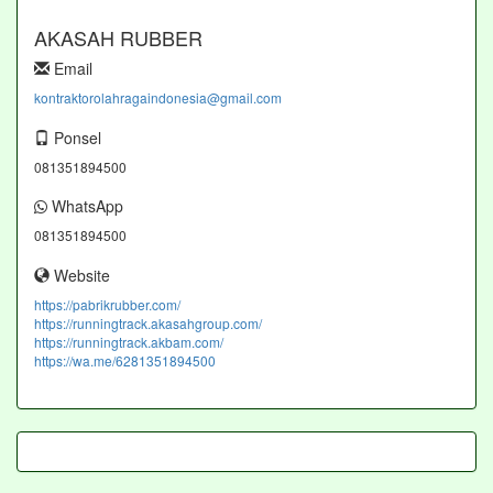
AKASAH RUBBER
Email
kontraktorolahragaindonesia@gmail.com
Ponsel
081351894500
WhatsApp
081351894500
Website
https://pabrikrubber.com/
https://runningtrack.akasahgroup.com/
https://runningtrack.akbam.com/
https://wa.me/6281351894500