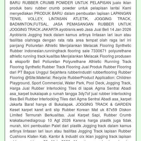
BARU RUBBER CRUMB POWDER UNTUK PELAPISAN jualo iklan
produk baru rubber crumb powder untuk pelapisan lantai Kami
menyediakan PRODUK BARU dalam pembuatan lapisan LAPANGAN
TENIS, VOLLEY, LINTASAN ATLETIK, JOGGING TRACK,
BADMINTON,FUTSAL. JASA PEMASANGAN RUBBER UNTUK
JOGGING TRACK JAKARTA ayobisnis.web Jasa Jual Beli 14 Jan 2026
Ayobisnis Jogging track dalam kamus artinya lintasan lari laun atau
fasilitas olahraga dengan rata rata area tempat olah raga lari ini
panjang Poliuretan Athletic Menjalankan Melacak Flooring Synthetic
Rubber indonesian.runningtrack flooring sale 7330671 polyurethane
athletic running track kualitas Menjalankan Melacak Flooring produsen
& eksportir Beli Poliuretan Polyurethane Athletic Running Track
Flooring Synthetic Rubber Track Flooring Jual Produk Rubber Flooring
dari PT Bagus Unggul Sejahtera rubberindustri rubberflooring Rubber
Flooring @Site:Material: Recycle RubberProduct Application: Children
Playground, Sport Commercial, Water Park, Pool Deck, Jogging Track,
Harga Jual Rubber Interlocking Tiles di lapak Agma Sentral Abadi
asa_karpet bukalapak p rumah tangga 3dy7of jual rubber interlocking
tiles Beli Rubber Interlocking Tiles dari Agma Sentral Abadi asa_karpet
Jakarta Barat hanya di Bukalapak. JOGGING TRACK & GARDEN
Keset karpet karet anti slip Rubber Korean Mat uk 87x59 Diskon
Limited Termurah Berkualitas. Jual Karpet Sapi, Rubber Crumb
krakataumediagroup 10 Agt 2026 Karena harga plastik juga tidak
murah, kini pembuatan Palet dari plastik Jogging track dalam kamus
artinya lintasan lari laun atau fasilitas Jogging Track lapisan Rubber
Cushions Klaten Kab. Kantor & Industri olx iklan jogging track lapisan