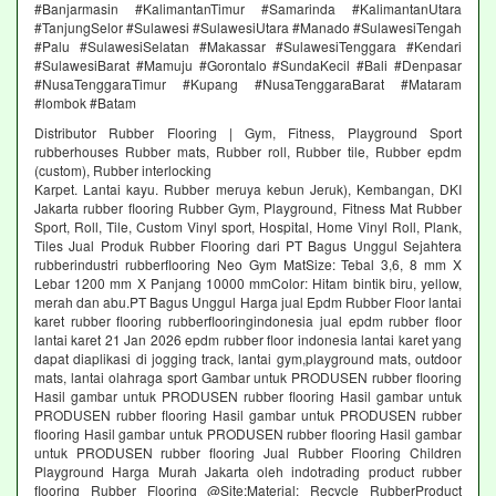
#Banjarmasin #KalimantanTimur #Samarinda #KalimantanUtara
#TanjungSelor #Sulawesi #SulawesiUtara #Manado #SulawesiTengah
#Palu #SulawesiSelatan #Makassar #SulawesiTenggara #Kendari
#SulawesiBarat #Mamuju #Gorontalo #SundaKecil #Bali #Denpasar
#NusaTenggaraTimur #Kupang #NusaTenggaraBarat #Mataram
#lombok #Batam
Distributor Rubber Flooring | Gym, Fitness, Playground Sport
rubberhouses Rubber mats, Rubber roll, Rubber tile, Rubber epdm
(custom), Rubber interlocking
Karpet. Lantai kayu. Rubber meruya kebun Jeruk), Kembangan, DKI
Jakarta rubber flooring Rubber Gym, Playground, Fitness Mat Rubber
Sport, Roll, Tile, Custom Vinyl sport, Hospital, Home Vinyl Roll, Plank,
Tiles Jual Produk Rubber Flooring dari PT Bagus Unggul Sejahtera
rubberindustri rubberflooring Neo Gym MatSize: Tebal 3,6, 8 mm X
Lebar 1200 mm X Panjang 10000 mmColor: Hitam bintik biru, yellow,
merah dan abu.PT Bagus Unggul Harga jual Epdm Rubber Floor lantai
karet rubber flooring rubberflooringindonesia jual epdm rubber floor
lantai karet 21 Jan 2026 epdm rubber floor indonesia lantai karet yang
dapat diaplikasi di jogging track, lantai gym,playground mats, outdoor
mats, lantai olahraga sport Gambar untuk PRODUSEN rubber flooring
Hasil gambar untuk PRODUSEN rubber flooring Hasil gambar untuk
PRODUSEN rubber flooring Hasil gambar untuk PRODUSEN rubber
flooring Hasil gambar untuk PRODUSEN rubber flooring Hasil gambar
untuk PRODUSEN rubber flooring Jual Rubber Flooring Children
Playground Harga Murah Jakarta oleh indotrading product rubber
flooring Rubber Flooring @Site:Material: Recycle RubberProduct