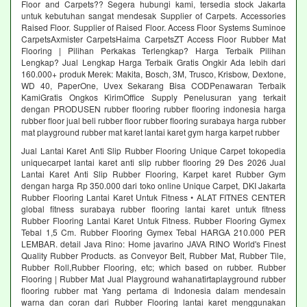
Floor and Carpets?? Segera hubungi kami, tersedia stock Jakarta
untuk kebutuhan sangat mendesak Supplier of Carpets. Accessories
Raised Floor. Supplier of Raised Floor. Access Floor Systems Suminoe
CarpetsAxmister CarpetsHaima CarpetsZT Access Floor Rubber Mat
Flooring | Pilihan Perkakas Terlengkap? Harga Terbaik Pilihan
Lengkap? Jual Lengkap Harga Terbaik Gratis Ongkir Ada lebih dari
160.000+ produk Merek: Makita, Bosch, 3M, Trusco, Krisbow, Dextone,
WD 40, PaperOne, Uvex Sekarang Bisa CODPenawaran Terbaik
KamiGratis Ongkos KirimOffice Supply Penelusuran yang terkait
dengan PRODUSEN rubber flooring rubber flooring indonesia harga
rubber floor jual beli rubber floor rubber flooring surabaya harga rubber
mat playground rubber mat karet lantai karet gym harga karpet rubber
Jual Lantai Karet Anti Slip Rubber Flooring Unique Carpet tokopedia
uniquecarpet lantai karet anti slip rubber flooring 29 Des 2026 Jual
Lantai Karet Anti Slip Rubber Flooring, Karpet karet Rubber Gym
dengan harga Rp 350.000 dari toko online Unique Carpet, DKI Jakarta
Rubber Flooring Lantai Karet Untuk Fitness • ALAT FITNES CENTER
global fitness surabaya rubber flooring lantai karet untuk fitness
Rubber Flooring Lantai Karet Untuk Fitness. Rubber Flooring Gymex
Tebal 1,5 Cm. Rubber Flooring Gymex Tebal HARGA 210.000 PER
LEMBAR. detail Java Rino: Home javarino JAVA RINO World's Finest
Quality Rubber Products. as Conveyor Belt, Rubber Mat, Rubber Tile,
Rubber Roll,Rubber Flooring, etc; which based on rubber. Rubber
Flooring | Rubber Mat Jual Playground wahanatirtaplayground rubber
flooring rubber mat Yang pertama di Indonesia dalam mendesain
warna dan coran dari Rubber Flooring lantai karet menggunakan