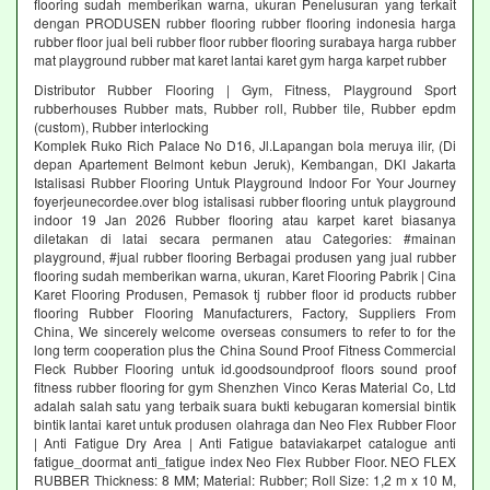
flooring sudah memberikan warna, ukuran Penelusuran yang terkait
dengan PRODUSEN rubber flooring rubber flooring indonesia harga
rubber floor jual beli rubber floor rubber flooring surabaya harga rubber
mat playground rubber mat karet lantai karet gym harga karpet rubber
Distributor Rubber Flooring | Gym, Fitness, Playground Sport
rubberhouses Rubber mats, Rubber roll, Rubber tile, Rubber epdm
(custom), Rubber interlocking
Komplek Ruko Rich Palace No D16, Jl.Lapangan bola meruya ilir, (Di
depan Apartement Belmont kebun Jeruk), Kembangan, DKI Jakarta
Istalisasi Rubber Flooring Untuk Playground Indoor For Your Journey
foyerjeunecordee.over blog istalisasi rubber flooring untuk playground
indoor 19 Jan 2026 Rubber flooring atau karpet karet biasanya
diletakan di latai secara permanen atau Categories: #mainan
playground, #jual rubber flooring Berbagai produsen yang jual rubber
flooring sudah memberikan warna, ukuran, Karet Flooring Pabrik | Cina
Karet Flooring Produsen, Pemasok tj rubber floor id products rubber
flooring Rubber Flooring Manufacturers, Factory, Suppliers From
China, We sincerely welcome overseas consumers to refer to for the
long term cooperation plus the China Sound Proof Fitness Commercial
Fleck Rubber Flooring untuk id.goodsoundproof floors sound proof
fitness rubber flooring for gym Shenzhen Vinco Keras Material Co, Ltd
adalah salah satu yang terbaik suara bukti kebugaran komersial bintik
bintik lantai karet untuk produsen olahraga dan Neo Flex Rubber Floor
| Anti Fatigue Dry Area | Anti Fatigue bataviakarpet catalogue anti
fatigue_doormat anti_fatigue index Neo Flex Rubber Floor. NEO FLEX
RUBBER Thickness: 8 MM; Material: Rubber; Roll Size: 1,2 m x 10 M,