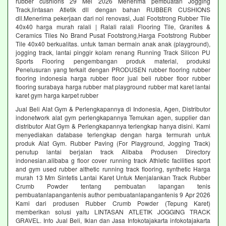
rubber cushions 29 Mei 2026 Menerima pembuatan Jogging
Track,lintasan Atletik dll dengan bahan RUBBER CUSHIONS
dll.Menerima pekerjaan dari nol renovasi, Jual Footstrong Rubber Tile
40x40 harga murah ralali | Ralali ralali Flooring Tile, Granites &
Ceramics Tiles No Brand Pusat Footstrong,Harga Footstrong Rubber
Tile 40x40 berkualitas. untuk taman bermain anak anak (playground),
jogging track, lantai pinggir kolam renang Running Track Silicon PU
Sports Flooring pengembangan produk material, produksi
Penelusuran yang terkait dengan PRODUSEN rubber flooring rubber
flooring indonesia harga rubber floor jual beli rubber floor rubber
flooring surabaya harga rubber mat playground rubber mat karet lantai
karet gym harga karpet rubber
Jual Beli Alat Gym & Perlengkapannya di Indonesia, Agen, Distributor
indonetwork alat gym perlengkapannya Temukan agen, supplier dan
distributor Alat Gym & Perlengkapannya terlengkap hanya disini. Kami
menyediakan database terlengkap dengan harga termurah untuk
produk Alat Gym. Rubber Paving (For Playground, Jogging Track)
penutup lantai berjalan track Alibaba Produsen Directory
indonesian.alibaba g floor cover running track Athletic facilities sport
and gym used rubber althetic running track flooring, synthetic Harga
murah 13 Mm Sintetis Lantai Karet Untuk Menjalankan Track Rubber
Crumb Powder tentang pembuatan lapangan tenis
pembuatanlapangantenis author pembuatanlapangantenis 9 Apr 2026
Kami dari produsen Rubber Crumb Powder (Tepung Karet)
memberikan solusi yaitu LINTASAN ATLETIK JOGGING TRACK
GRAVEL. Info Jual Beli, Iklan dan Jasa Infokotajakarta infokotajakarta