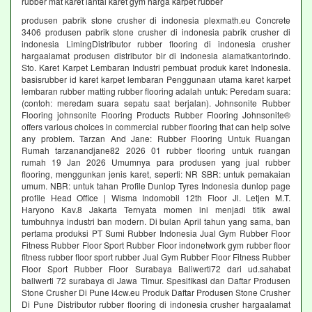
rubber mat karet lantai karet gym harga karpet rubber
produsen pabrik stone crusher di indonesia plexmath.eu Concrete
3406 produsen pabrik stone crusher di indonesia pabrik crusher di
indonesia LimingDistributor rubber flooring di indonesia crusher
hargaalamat produsen distributor bir di indonesia alamatkantorindo.
Sto. Karet Karpet Lembaran Industri pembuat produk karet Indonesia.
basisrubber id karet karpet lembaran Penggunaan utama karet karpet
lembaran rubber matting rubber flooring adalah untuk: Peredam suara:
(contoh: meredam suara sepatu saat berjalan). Johnsonite Rubber
Flooring johnsonite Flooring Products Rubber Flooring Johnsonite®
offers various choices in commercial rubber flooring that can help solve
any problem. Tarzan And Jane: Rubber Flooring Untuk Ruangan
Rumah tarzanandjane82 2026 01 rubber flooring untuk ruangan
rumah 19 Jan 2026 Umumnya para produsen yang jual rubber
flooring, menggunkan jenis karet, seperti: NR SBR: untuk pemakaian
umum. NBR: untuk tahan Profile Dunlop Tyres Indonesia dunlop page
profile Head Office | Wisma Indomobil 12th Floor Jl. Letjen M.T.
Haryono Kav.8 Jakarta Ternyata momen ini menjadi titik awal
tumbuhnya industri ban modern. Di bulan April tahun yang sama, ban
pertama produksi PT Sumi Rubber Indonesia Jual Gym Rubber Floor
Fitness Rubber Floor Sport Rubber Floor indonetwork gym rubber floor
fitness rubber floor sport rubber Jual Gym Rubber Floor Fitness Rubber
Floor Sport Rubber Floor Surabaya Baliwerti72 dari ud.sahabat
baliwerti 72 surabaya di Jawa Timur. Spesifikasi dan Daftar Produsen
Stone Crusher Di Pune l4cw.eu Produk Daftar Produsen Stone Crusher
Di Pune Distributor rubber flooring di indonesia crusher hargaalamat