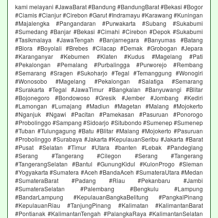
kami melayani #JawaBarat #Bandung #BandungBarat #Bekasi #Bogor
#Ciamis #Cianjur #Cirebon #Garut #Indramayu #Karawang #Kuningan
#Majalengka #Pangandaran #Purwakarta #Subang #Sukabumi
#Sumedang #Banjar #Bekasi #Cimahi #Cirebon #Depok #Sukabumi
#Tasikmalaya #JawaTengah #Banjarnegara #Banyumas #Batang
#Blora #Boyolali #Brebes #Cilacap #Demak #Grobogan #Jepara
#Karanganyar #Kebumen #Klaten #Kudus #Magelang #Pati
#Pekalongan #Pemalang #Purbalingga #Purworejo #Rembang
#Semarang #Sragen #Sukoharjo #Tegal #Temanggung #Wonogiri
#Wonosobo #Magelang #Pekalongan #Salatiga #Semarang
#Surakarta #Tegal #JawaTimur #Bangkalan #Banyuwangi #Blitar
#Bojonegoro #Bondowoso #Gresik #Jember #Jombang #Kediri
#Lamongan #Lumajang #Madiun #Magetan #Malang #Mojokerto
#Nganjuk #Ngawi #Pacitan #Pamekasan #Pasuruan #Ponorogo
#Probolinggo #Sampang #Sidoarjo #Situbondo #Sumenep #Sumenep
#Tuban #Tulungagung #Batu #Blitar #Malang #Mojokerto #Pasuruan
#Probolinggo #Surabaya #Jakarta #KepulauanSeribu #Jakarta #Barat
#Pusat #Selatan #Timur #Utara #banten #Lebak #Pandeglang
#Serang #Tangerang #Cilegon #Serang #Tangerang
#TangerangSelatan #Bantul #GunungKidul #KulonProgo #Sleman
#Yogyakarta #Sumatera #Aceh #BandaAceh #SumateraUtara #Medan
#SumateraBarat #Padang #Riau #Pekanbaru #Jambi
#SumateraSelatan #Palembang #Bengkulu #Lampung
#BandarLampung #KepulauanBangkaBelitung #PangkalPinang
#KepulauanRiau #TanjungPinang #Kalimatan #KalimantanBarat
#Pontianak #KalimantanTengah #PalangkaRaya #KalimantanSelatan