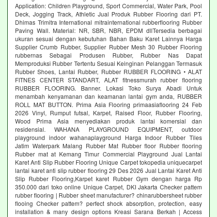
Application: Children Playground, Sport Commercial, Water Park, Pool
Deck, Jogging Track, Athletic Jual Produk Rubber Flooring dari PT.
Dhimas Trimitra International mitrainternational rubberflooring Rubber
Paving Wall. Material: NR, SBR, NBR, EPDM dllTersedia berbagai
ukuran sesuai dengan kebutuhan Bahan Baku Karet Lainnya Harga
Supplier Crumb Rubber, Supplier Rubber Mesh 30 Rubber Flooring
rubbernas Sebagai Produsen Rubber, Rubber Nas Dapat
Memproduksi Rubber Tertentu Sesuai Keinginan Pelanggan Termasuk
Rubber Shoes, Lantai Rubber, Rubber RUBBER FLOORING • ALAT
FITNES CENTER STANDART, ALAT fitnessmurah rubber flooring
RUBBER FLOORING. Banner. Lokasi Toko Surya Abadi Untuk
menambah kenyamanan dan keamanan lantai gym anda, RUBBER
ROLL MAT BUTTON. Prima Asia Flooring primaasiaflooring 24 Feb
2026 Vinyl, Rumput futsal, Karpet, Raised Floor, Rubber Flooring,
Wood Prima Asia menyediakan produk lantai komersial dan
residensial. WAHANA PLAYGROUND EQUIPMENT, outdoor
playground indoor wahanaplayground Harga Indoor Rubber Tiles
Jatim Waterpark Malang Rubber Mat Rubber floor Rubber flooring
Rubber mat at Kemang Timur Commercial Playground Jual Lantai
Karet Anti Slip Rubber Flooring Unique Carpet tokopedia uniquecarpet
lantai karet anti slip rubber flooring 29 Des 2026 Jual Lantai Karet Anti
Slip Rubber Flooring,Karpet karet Rubber Gym dengan harga Rp
350.000 dari toko online Unique Carpet, DKI Jakarta Checker pattem
rubber flooring | Rubber sheet manufacturer? chinarubbersheet rubber
flooing Checker pattem? perfect shock absorption, protection, easy
installation & many design options Kreasi Sarana Berkah | Access