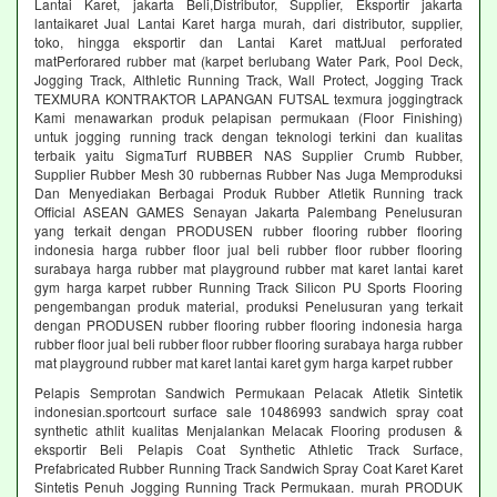
Lantai Karet, jakarta Beli,Distributor, Supplier, Eksportir jakarta
lantaikaret Jual Lantai Karet harga murah, dari distributor, supplier,
toko, hingga eksportir dan Lantai Karet mattJual perforated
matPerforared rubber mat (karpet berlubang Water Park, Pool Deck,
Jogging Track, Althletic Running Track, Wall Protect, Jogging Track
TEXMURA KONTRAKTOR LAPANGAN FUTSAL texmura joggingtrack
Kami menawarkan produk pelapisan permukaan (Floor Finishing)
untuk jogging running track dengan teknologi terkini dan kualitas
terbaik yaitu SigmaTurf RUBBER NAS Supplier Crumb Rubber,
Supplier Rubber Mesh 30 rubbernas Rubber Nas Juga Memproduksi
Dan Menyediakan Berbagai Produk Rubber Atletik Running track
Official ASEAN GAMES Senayan Jakarta Palembang Penelusuran
yang terkait dengan PRODUSEN rubber flooring rubber flooring
indonesia harga rubber floor jual beli rubber floor rubber flooring
surabaya harga rubber mat playground rubber mat karet lantai karet
gym harga karpet rubber Running Track Silicon PU Sports Flooring
pengembangan produk material, produksi Penelusuran yang terkait
dengan PRODUSEN rubber flooring rubber flooring indonesia harga
rubber floor jual beli rubber floor rubber flooring surabaya harga rubber
mat playground rubber mat karet lantai karet gym harga karpet rubber
Pelapis Semprotan Sandwich Permukaan Pelacak Atletik Sintetik
indonesian.sportcourt surface sale 10486993 sandwich spray coat
synthetic athlit kualitas Menjalankan Melacak Flooring produsen &
eksportir Beli Pelapis Coat Synthetic Athletic Track Surface,
Prefabricated Rubber Running Track Sandwich Spray Coat Karet Karet
Sintetis Penuh Jogging Running Track Permukaan. murah PRODUK