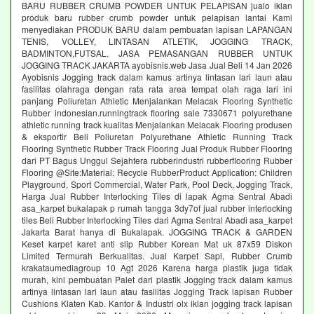
BARU RUBBER CRUMB POWDER UNTUK PELAPISAN jualo iklan
produk baru rubber crumb powder untuk pelapisan lantai Kami
menyediakan PRODUK BARU dalam pembuatan lapisan LAPANGAN
TENIS, VOLLEY, LINTASAN ATLETIK, JOGGING TRACK,
BADMINTON,FUTSAL. JASA PEMASANGAN RUBBER UNTUK
JOGGING TRACK JAKARTA ayobisnis.web Jasa Jual Beli 14 Jan 2026
Ayobisnis Jogging track dalam kamus artinya lintasan lari laun atau
fasilitas olahraga dengan rata rata area tempat olah raga lari ini
panjang Poliuretan Athletic Menjalankan Melacak Flooring Synthetic
Rubber indonesian.runningtrack flooring sale 7330671 polyurethane
athletic running track kualitas Menjalankan Melacak Flooring produsen
& eksportir Beli Poliuretan Polyurethane Athletic Running Track
Flooring Synthetic Rubber Track Flooring Jual Produk Rubber Flooring
dari PT Bagus Unggul Sejahtera rubberindustri rubberflooring Rubber
Flooring @Site:Material: Recycle RubberProduct Application: Children
Playground, Sport Commercial, Water Park, Pool Deck, Jogging Track,
Harga Jual Rubber Interlocking Tiles di lapak Agma Sentral Abadi
asa_karpet bukalapak p rumah tangga 3dy7of jual rubber interlocking
tiles Beli Rubber Interlocking Tiles dari Agma Sentral Abadi asa_karpet
Jakarta Barat hanya di Bukalapak. JOGGING TRACK & GARDEN
Keset karpet karet anti slip Rubber Korean Mat uk 87x59 Diskon
Limited Termurah Berkualitas. Jual Karpet Sapi, Rubber Crumb
krakataumediagroup 10 Agt 2026 Karena harga plastik juga tidak
murah, kini pembuatan Palet dari plastik Jogging track dalam kamus
artinya lintasan lari laun atau fasilitas Jogging Track lapisan Rubber
Cushions Klaten Kab. Kantor & Industri olx iklan jogging track lapisan