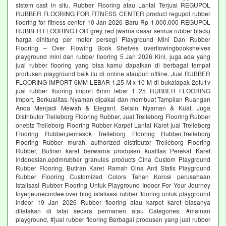
sistem cast in situ. Rubber Flooring atau Lantai Terjual REGUPOL
RUBBER FLOORING FOR FITNESS CENTER product regupol rubber
flooring for fitness center 10 Jan 2026 Baru Rp 1.000.000 REGUPOL
RUBBER FLOORING FOR grey, red (warna dasar semua rubber black)
harga dihitung per meter persegi Playground Mini Dan Rubber
Flooring – Over Flowing Book Shelves overflowingbookshelves
playground mini dan rubber flooring 5 Jan 2026 Kini, juga ada yang
jual rubber flooring yang bisa kamu dapatkan di berbagai tempat
produsen playground baik itu di online ataupun offline. Jual RUBBER
FLOORING IMPORT 6MM LEBAR 1,25 M x 10 M di bukalapak 2dtu1v
jual rubber flooring import 6mm lebar 1 25 RUBBER FLOORING
Import, Berkualitas, Nyaman dipakai dan membuat Tampilan Ruangan
Anda Menjadi Mewah & Elegant. Selain Nyaman & Kuat, Juga
Distributor Trelleborg Flooring Rubber, Jual Trelleborg Flooring Rubber
onebiz Trelleborg Flooring Rubber Karpet Lantai Karet jual Trelleborg
Flooring Rubber,pemasok Trelleborg Flooring Rubber,Trelleborg
Flooring Rubber murah, authorized distributor Trelleborg Flooring
Rubber. Butiran karet berwarna produsen kualitas Perekat Karet
indonesian.epdmrubber granules products Cina Custom Playground
Rubber Flooring, Butiran Karet Ramah Cina Anti Statis Playground
Rubber Flooring Customized Colors Tahan Korosi perusahaan
Istalisasi Rubber Flooring Untuk Playground Indoor For Your Journey
foyerjeunecordee.over blog istalisasi rubber flooring untuk playground
indoor 19 Jan 2026 Rubber flooring atau karpet karet biasanya
diletakan di latai secara permanen atau Categories: #mainan
playground, #jual rubber flooring Berbagai produsen yang jual rubber