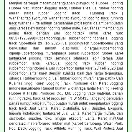
Menjual berbagai macam perlengkapan playground Rubber Flooring
Rubber Mat, Rubber Jogging Track, Rubber Tiles jual rubber flooring
murah harga rubber Jogging Track | Running Track |
Wahanatirtaplayground wahanatirtaplayground jogging track running
track Wahana Tirta adalah perusahaan profesional dalam pembuatan
alas karet safety rubber flooring rubber mate. Perusahaan membangun
joging track dengan jual joggingtrack lantai karet hub:
085371995999|Rubberflooring|jual rubberflooringindonesia jogging
track rubberfloor 23 Feb 2026 jual joggingtrack rubberflooring yang
berkualitas dan mudah diaplikasi. dihargai|Rubberflooring
dijual|Rubberflooring murah|harga pabrik rubberfloor rubber karet
lantaikaret jogging track sehingga olahraga lebih terasa Jual
rubberfloor lantai karetJual jogging track rubber flooring
rubberflooringindonesia jual rubberfloor lantai karet 28 Feb 2026 jual
rubberfloor lantai karet dengan kualitas baik dan harga terjangkau,
dihargai|Rubberflooring dijual|Rubberflooring murah|harga pabrik Cari
Kualitas tinggi Karet Jogging Track Produsen dan Karet Jogging
indonesian.alibaba Rumput buatan & olahraga lantai Nanjing Feeling
Rubber & Plastic Produces Co., Ltd. Jogging track material, bahan
runningtracks, track karet produsen FN D150435. langsung penjualan
panas rumput karpet rumput buatan murah untuk menjalankan jogging
track track Jual Lantai Karet, Distributor, Beli, Supplier, Eksportir,
Importir indotrading lantaikaret Jual Lantai Karet harga murah, dari
distributor, supplier, toko, hingga eksportir Lantai Karet mattJual
perforated matPerforared rubber mat (karpet berlubang. Water Park,
Pool Deck, Jogging Track, Althletic Running Track, Wall Protect, Jual