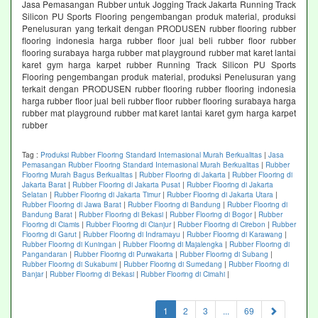
Jasa Pemasangan Rubber untuk Jogging Track Jakarta Running Track
Silicon PU Sports Flooring pengembangan produk material, produksi
Penelusuran yang terkait dengan PRODUSEN rubber flooring rubber
flooring indonesia harga rubber floor jual beli rubber floor rubber
flooring surabaya harga rubber mat playground rubber mat karet lantai
karet gym harga karpet rubber Running Track Silicon PU Sports
Flooring pengembangan produk material, produksi Penelusuran yang
terkait dengan PRODUSEN rubber flooring rubber flooring indonesia
harga rubber floor jual beli rubber floor rubber flooring surabaya harga
rubber mat playground rubber mat karet lantai karet gym harga karpet
rubber
Tag :
Produksi Rubber Flooring Standard Internasional Murah Berkualitas
|
Jasa
Pemasangan Rubber Flooring Standard Internasional Murah Berkualitas
|
Rubber
Flooring Murah Bagus Berkualitas
|
Rubber Flooring di Jakarta
|
Rubber Flooring di
Jakarta Barat
|
Rubber Flooring di Jakarta Pusat
|
Rubber Flooring di Jakarta
Selatan
|
Rubber Flooring di Jakarta Timur
|
Rubber Flooring di Jakarta Utara
|
Rubber Flooring di Jawa Barat
|
Rubber Flooring di Bandung
|
Rubber Flooring di
Bandung Barat
|
Rubber Flooring di Bekasi
|
Rubber Flooring di Bogor
|
Rubber
Flooring di Ciamis
|
Rubber Flooring di Cianjur
|
Rubber Flooring di Cirebon
|
Rubber
Flooring di Garut
|
Rubber Flooring di Indramayu
|
Rubber Flooring di Karawang
|
Rubber Flooring di Kuningan
|
Rubber Flooring di Majalengka
|
Rubber Flooring di
Pangandaran
|
Rubber Flooring di Purwakarta
|
Rubber Flooring di Subang
|
Rubber Flooring di Sukabumi
|
Rubber Flooring di Sumedang
|
Rubber Flooring di
Banjar
|
Rubber Flooring di Bekasi
|
Rubber Flooring di Cimahi
|
(current)
1
2
3
...
69