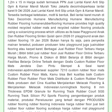
1,2m x 15 m Harga sudah termasuk PPN Jual Lantai Karet Anti Slip
Gym & Kamar Mandi Murah Toko Jakarta decorindoperkasa lantai
karet 9 Okt 2026 Jual Lantai Karet Anti Slip untuk Gym & Kamar Mandi.
Tersedia berbagai ketebalan, motif & bentuk. Beli lantai karet murah di
Toko Decorindo Humane Manufacturing Humane Manufacturing
Rubber Flooring humanerubberflooring Humane provides high quality
molded recycled rubber mats and recycled rubber flooring products
using a vulcanizing process which utilizes as its base Playground Anak
Dan Rubber Flooring Sinten Quisii qenn 2026 01 playground anak dan
rubber flooring 19 Jan 2026 Bukan hanya itu saja, para penyedia
mainan tersebut, podusen produsen toko playground juga jualrubber
flooring atau karpet karet. Berbagai Jual Rubber Floor Terbaru Harga
Murah | Blibli blibli jual rubber floor Jual Rubber Floor Online Terbaru
Harga Murah, Promo & Diskon di Blibli Belanja di Blibli dengan
Fasilitas Belanja Online Terbaik dengan Gratis Custom Rubber Floor
Mats Jendela Dan Pintu Stempel & Seal karet
indonesian.epdmrubberseal supplier 7210 custom rubber floor mats
Custom Rubber Floor Mats, Kamu bisa Beli kualitas baik Custom
Rubber Floor Rubber Floor Mats Distributor & Custom Rubber Floor
Mats produsen dari Cina Kualitas Menjalankan Melacak Flooring &
Menjalankan Melacak indonesian.runningtrack flooring 8 mm
Thickness EPDM Granule for Running Track Rubber Court SGS
Running Track Silicon PU Sports Flooring pengembangan produk
material, produksi Penelusuran yang terkait dengan PRODUSEN
rubber flooring rubber flooring indonesia harga rubber floor jual beli
rubber floor rubber flooring surabaya harga rubber mat playground