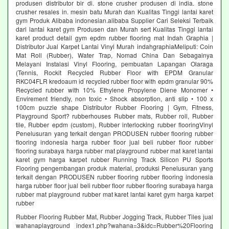
produsen distributor bir di. stone crusher produsen di india. stone
crusher resales in. mesin batu Murah dan Kualitas Tinggi lantai karet
gym Produk Alibaba indonesian.alibaba Supplier Cari Seleksi Terbaik
dari lantai karet gym Produsen dan Murah sert Kualitas Tinggi lantai
karet product detail gym epdm rubber flooring mat Indah Graphia |
Distributor Jual Karpet Lantai Vinyl Murah indahgraphiaMeliputi: Coin
Mat Roll (Rubber), Water Trap, Nomad China Dan Sebagainya
Melayani Instalasi Vinyl Flooring, pembuatan Lapangan Olaraga
(Tennis, Rockit Recycled Rubber Floor with EPDM Granular
RKC04FLR kredoaum id recycled rubber floor with epdm granular 90%
Recycled rubber with 10% Ethylene Propylene Diene Monomer •
Envirement friendly, non toxic • Shock absorption, anti slip • 100 x
100cm puzzle shape Distributor Rubber Flooring | Gym, Fitness,
Playground Sport? rubberhouses Rubber mats, Rubber roll, Rubber
tile, Rubber epdm (custom), Rubber interlocking rubber flooringVinyl
Penelusuran yang terkait dengan PRODUSEN rubber flooring rubber
flooring indonesia harga rubber floor jual beli rubber floor rubber
flooring surabaya harga rubber mat playground rubber mat karet lantai
karet gym harga karpet rubber Running Track Silicon PU Sports
Flooring pengembangan produk material, produksi Penelusuran yang
terkait dengan PRODUSEN rubber flooring rubber flooring indonesia
harga rubber floor jual beli rubber floor rubber flooring surabaya harga
rubber mat playground rubber mat karet lantai karet gym harga karpet
rubber
Rubber Flooring Rubber Mat, Rubber Jogging Track, Rubber Tiles jual
wahanaplayground index1.php?wahana=3&idc=Rubber%20Flooring