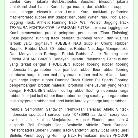
Lantai Karet, jakarta Beli,Distributor, Supplier, Eksportir jakarta
lantaikaret Jual Lantai Karet harga murah, dari distributor, supplier,
toko, hingga eksportir dan Lantai Karet mattJual perforated
matPerforared rubber mat (karpet berlubang Water Park, Pool Deck,
Jogging Track, Althletic Running Track, Wall Protect, Jogging Track
TEXMURA KONTRAKTOR LAPANGAN FUTSAL texmura joggingtrack
Kami menawarkan produk pelapisan permukaan (Floor Finishing)
untuk jogging running track dengan teknologi terkini dan kualitas
terbaik yaitu SigmaTurf RUBBER NAS Supplier Crumb Rubber,
Supplier Rubber Mesh 30 rubbernas Rubber Nas Juga Memproduksi
Dan Menyediakan Berbagai Produk Rubber Atletik Running track
Official ASEAN GAMES Senayan Jakarta Palembang Penelusuran
yang terkait dengan PRODUSEN rubber flooring rubber flooring
indonesia harga rubber floor jual beli rubber floor rubber flooring
surabaya harga rubber mat playground rubber mat karet lantai karet
gym harga karpet rubber Running Track Silicon PU Sports Flooring
pengembangan produk material, produksi Penelusuran yang terkait
dengan PRODUSEN rubber flooring rubber flooring indonesia harga
rubber floor jual beli rubber floor rubber flooring surabaya harga rubber
mat playground rubber mat karet lantai karet gym harga karpet rubber
Pelapis Semprotan Sandwich Permukaan Pelacak Atletik Sintetik
indonesian.sportcourt surface sale 10486993 sandwich spray coat
synthetic athlit kualitas Menjalankan Melacak Flooring produsen &
eksportir Beli Pelapis Coat Synthetic Athletic Track Surface,
Prefabricated Rubber Running Track Sandwich Spray Coat Karet Karet
Sintetis Penuh Jogging Running Track Permukaan. murah PRODUK