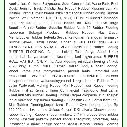
Application: Children Playground, Sport Commercial, Water Park, Pool
Deck, Jogging Track, Athletic Jual Produk Rubber Flooring dari PT.
Dhimas Trimitra International mitrainternational rubberflooring Rubber
Paving Wall. Material: NR, SBR, NBR, EPDM dllTersedia berbagai
ukuran sesuai dengan kebutuhan Bahan Baku Karet Lainnya Harga
Supplier Crumb Rubber, Supplier Rubber Mesh 30 Rubber Flooring
rubbernas Sebagai Produsen Rubber, Rubber Nas Dapat
Memproduksi Rubber Tertentu Sesuai Keinginan Pelanggan Termasuk
Rubber Shoes, Lantai Rubber, Rubber RUBBER FLOORING • ALAT
FITNES CENTER STANDART, ALAT fitnessmurah rubber flooring
RUBBER FLOORING. Banner. Lokasi Toko Surya Abadi Untuk
menambah kenyamanan dan keamanan lantai gym anda, RUBBER
ROLL MAT BUTTON. Prima Asia Flooring primaasiaflooring 24 Feb
2026 Vinyl, Rumput futsal, Karpet, Raised Floor, Rubber Flooring,
Wood Prima Asia menyediakan produk lantai komersial dan
residensial. WAHANA PLAYGROUND EQUIPMENT, outdoor
playground indoor wahanaplayground Harga Indoor Rubber Tiles
Jatim Waterpark Malang Rubber Mat Rubber floor Rubber flooring
Rubber mat at Kemang Timur Commercial Playground Jual Lantai
Karet Anti Slip Rubber Flooring Unique Carpet tokopedia uniquecarpet
lantai karet anti slip rubber flooring 29 Des 2026 Jual Lantai Karet Anti
Slip Rubber Flooring,Karpet karet Rubber Gym dengan harga Rp
350.000 dari toko online Unique Carpet, DKI Jakarta Checker pattem
rubber flooring | Rubber sheet manufacturer? chinarubbersheet rubber
flooing Checker pattem? perfect shock absorption, protection, easy
installation & many design options Kreasi Sarana Berkah | Access