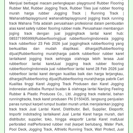
Menjual berbagai macam perlengkapan playground Rubber Flooring
Rubber Mat, Rubber Jogging Track, Rubber Tiles jual rubber flooring
murah harga rubber Jogging Track | Running Track |
Wahanatirtaplayground wahanatirtaplayground jogging track running
track Wahana Tirta adalah perusahaan profesional dalam pembuatan
alas karet safety rubber flooring rubber mate. Perusahaan membangun
joging track dengan jual joggingtrack lantai karet hub:
085371995999|Rubberflooring|jual rubberflooringindonesia jogging
track rubberfloor 23 Feb 2026 jual joggingtrack rubberflooring yang
berkualitas dan mudah diaplikasi. dihargai|Rubberflooring
dijual|Rubberflooring murah|harga pabrik rubberfloor rubber karet
lantaikaret jogging track sehingga olahraga lebih terasa Jual
rubberfloor lantai karetJual jogging track rubber flooring
rubberflooringindonesia jual rubberfloor lantai karet 28 Feb 2026 jual
rubberfloor lantai karet dengan kualitas baik dan harga terjangkau,
dihargai|Rubberflooring dijual|Rubberflooring murah|harga pabrik Cari
Kualitas tinggi Karet Jogging Track Produsen dan Karet Jogging
indonesian.alibaba Rumput buatan & olahraga lantai Nanjing Feeling
Rubber & Plastic Produces Co., Ltd. Jogging track material, bahan
runningtracks, track karet produsen FN D150435. langsung penjualan
panas rumput karpet rumput buatan murah untuk menjalankan jogging
track track Jual Lantai Karet, Distributor, Beli, Supplier, Eksportir,
Importir indotrading lantaikaret Jual Lantai Karet harga murah, dari
distributor, supplier, toko, hingga eksportir Lantai Karet mattJual
perforated matPerforared rubber mat (karpet berlubang. Water Park,
Pool Deck, Jogging Track, Althletic Running Track, Wall Protect, Jual