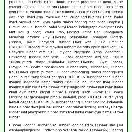
produsen distributor bir di. stone crusher produsen di india. stone
crusher resales in. mesin batu Murah dan Kualitas Tinggi lantai karet
gym Produk Alibaba indonesian.alibaba Supplier Cari Seleksi Terbaik
dari lantai karet gym Produsen dan Murah sert Kualitas Tinggi lantai
karet product detail gym epdm rubber flooring mat Indah Graphia |
Distributor Jual Karpet Lantai Vinyl Murah indahgraphiaMeliputi: Coin
Mat Roll (Rubber), Water Trap, Nomad China Dan Sebagainya
Melayani Instalasi Vinyl Flooring, pembuatan Lapangan Olaraga
(Tennis, Rockit Recycled Rubber Floor with EPDM Granular
RKC04FLR kredoaum id recycled rubber floor with epdm granular 90%
Recycled rubber with 10% Ethylene Propylene Diene Monomer •
Envirement friendly, non toxic • Shock absorption, anti slip • 100 x
100cm puzzle shape Distributor Rubber Flooring | Gym, Fitness,
Playground Sport? rubberhouses Rubber mats, Rubber roll, Rubber
tile, Rubber epdm (custom), Rubber interlocking rubber flooringVinyl
Penelusuran yang terkait dengan PRODUSEN rubber flooring rubber
flooring indonesia harga rubber floor jual beli rubber floor rubber
flooring surabaya harga rubber mat playground rubber mat karet lantai
karet gym harga karpet rubber Running Track Silicon PU Sports
Flooring pengembangan produk material, produksi Penelusuran yang
terkait dengan PRODUSEN rubber flooring rubber flooring indonesia
harga rubber floor jual beli rubber floor rubber flooring surabaya harga
rubber mat playground rubber mat karet lantai karet gym harga karpet
rubber
Rubber Flooring Rubber Mat, Rubber Jogging Track, Rubber Tiles jual
wahanaplayground index1.php?wahana=3&idc=Rubber%20Flooring