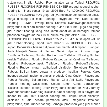
sistem cast in situ. Rubber Flooring atau Lantai Terjual REGUPOL
RUBBER FLOORING FOR FITNESS CENTER product regupol rubber
flooring for fitness center 10 Jan 2026 Baru Rp 1.000.000 REGUPOL
RUBBER FLOORING FOR grey, red (warna dasar semua rubber black)
harga dihitung per meter persegi Playground Mini Dan Rubber
Flooring – Over Flowing Book Shelves overflowingbookshelves
playground mini dan rubber flooring 5 Jan 2026 Kini, juga ada yang
jual rubber flooring yang bisa kamu dapatkan di berbagai tempat
produsen playground baik itu di online ataupun offline. Jual RUBBER
FLOORING IMPORT 6MM LEBAR 1,25 M x 10 M di bukalapak 2dtu1v
jual rubber flooring import 6mm lebar 1 25 RUBBER FLOORING
Import, Berkualitas, Nyaman dipakai dan membuat Tampilan Ruangan
Anda Menjadi Mewah & Elegant. Selain Nyaman & Kuat, Juga
Distributor Trelleborg Flooring Rubber, Jual Trelleborg Flooring Rubber
onebiz Trelleborg Flooring Rubber Karpet Lantai Karet jual Trelleborg
Flooring Rubber,pemasok Trelleborg Flooring Rubber,Trelleborg
Flooring Rubber murah, authorized distributor Trelleborg Flooring
Rubber. Butiran karet berwarna produsen kualitas Perekat Karet
indonesian.epdmrubber granules products Cina Custom Playground
Rubber Flooring, Butiran Karet Ramah Cina Anti Statis Playground
Rubber Flooring Customized Colors Tahan Korosi perusahaan
Istalisasi Rubber Flooring Untuk Playground Indoor For Your Journey
foyerjeunecordee.over blog istalisasi rubber flooring untuk playground
indoor 19 Jan 2026 Rubber flooring atau karpet karet biasanya
diletakan di latai secara permanen atau Categories: #mainan
playground, #jual rubber flooring Berbagai produsen yang jual rubber