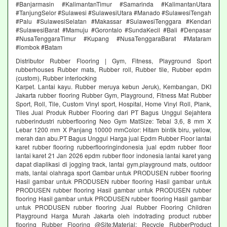
#Banjarmasin #KalimantanTimur #Samarinda #KalimantanUtara
#TanjungSelor #Sulawesi #SulawesiUtara #Manado #SulawesiTengah
#Palu #SulawesiSelatan #Makassar #SulawesiTenggara #Kendari
#SulawesiBarat #Mamuju #Gorontalo #SundaKecil #Bali #Denpasar
#NusaTenggaraTimur #Kupang #NusaTenggaraBarat #Mataram
#lombok #Batam
Distributor Rubber Flooring | Gym, Fitness, Playground Sport
rubberhouses Rubber mats, Rubber roll, Rubber tile, Rubber epdm
(custom), Rubber interlocking
Karpet. Lantai kayu. Rubber meruya kebun Jeruk), Kembangan, DKI
Jakarta rubber flooring Rubber Gym, Playground, Fitness Mat Rubber
Sport, Roll, Tile, Custom Vinyl sport, Hospital, Home Vinyl Roll, Plank,
Tiles Jual Produk Rubber Flooring dari PT Bagus Unggul Sejahtera
rubberindustri rubberflooring Neo Gym MatSize: Tebal 3,6, 8 mm X
Lebar 1200 mm X Panjang 10000 mmColor: Hitam bintik biru, yellow,
merah dan abu.PT Bagus Unggul Harga jual Epdm Rubber Floor lantai
karet rubber flooring rubberflooringindonesia jual epdm rubber floor
lantai karet 21 Jan 2026 epdm rubber floor indonesia lantai karet yang
dapat diaplikasi di jogging track, lantai gym,playground mats, outdoor
mats, lantai olahraga sport Gambar untuk PRODUSEN rubber flooring
Hasil gambar untuk PRODUSEN rubber flooring Hasil gambar untuk
PRODUSEN rubber flooring Hasil gambar untuk PRODUSEN rubber
flooring Hasil gambar untuk PRODUSEN rubber flooring Hasil gambar
untuk PRODUSEN rubber flooring Jual Rubber Flooring Children
Playground Harga Murah Jakarta oleh indotrading product rubber
flooring Rubber Flooring @Site:Material: Recycle RubberProduct