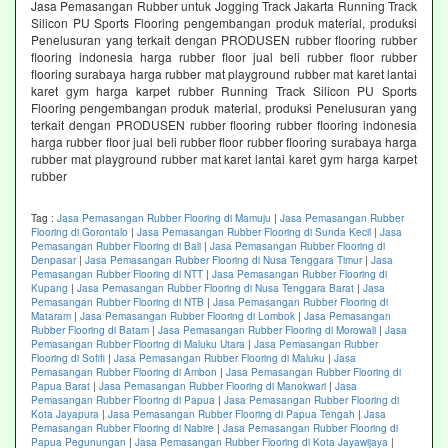
Jasa Pemasangan Rubber untuk Jogging Track Jakarta Running Track
Silicon PU Sports Flooring pengembangan produk material, produksi
Penelusuran yang terkait dengan PRODUSEN rubber flooring rubber
flooring indonesia harga rubber floor jual beli rubber floor rubber
flooring surabaya harga rubber mat playground rubber mat karet lantai
karet gym harga karpet rubber Running Track Silicon PU Sports
Flooring pengembangan produk material, produksi Penelusuran yang
terkait dengan PRODUSEN rubber flooring rubber flooring indonesia
harga rubber floor jual beli rubber floor rubber flooring surabaya harga
rubber mat playground rubber mat karet lantai karet gym harga karpet
rubber
Tag :
Jasa Pemasangan Rubber Flooring di Mamuju
|
Jasa Pemasangan Rubber
Flooring di Gorontalo
|
Jasa Pemasangan Rubber Flooring di Sunda Kecil
|
Jasa
Pemasangan Rubber Flooring di Bali
|
Jasa Pemasangan Rubber Flooring di
Denpasar
|
Jasa Pemasangan Rubber Flooring di Nusa Tenggara Timur
|
Jasa
Pemasangan Rubber Flooring di NTT
|
Jasa Pemasangan Rubber Flooring di
Kupang
|
Jasa Pemasangan Rubber Flooring di Nusa Tenggara Barat
|
Jasa
Pemasangan Rubber Flooring di NTB
|
Jasa Pemasangan Rubber Flooring di
Mataram
|
Jasa Pemasangan Rubber Flooring di Lombok
|
Jasa Pemasangan
Rubber Flooring di Batam
|
Jasa Pemasangan Rubber Flooring di Morowali
|
Jasa
Pemasangan Rubber Flooring di Maluku Utara
|
Jasa Pemasangan Rubber
Flooring di Sofifi
|
Jasa Pemasangan Rubber Flooring di Maluku
|
Jasa
Pemasangan Rubber Flooring di Ambon
|
Jasa Pemasangan Rubber Flooring di
Papua Barat
|
Jasa Pemasangan Rubber Flooring di Manokwari
|
Jasa
Pemasangan Rubber Flooring di Papua
|
Jasa Pemasangan Rubber Flooring di
Kota Jayapura
|
Jasa Pemasangan Rubber Flooring di Papua Tengah
|
Jasa
Pemasangan Rubber Flooring di Nabire
|
Jasa Pemasangan Rubber Flooring di
Papua Pegunungan
|
Jasa Pemasangan Rubber Flooring di Kota Jayawijaya
|