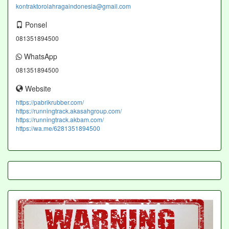
kontraktorolahragaindonesia@gmail.com
Ponsel
081351894500
WhatsApp
081351894500
Website
https://pabrikrubber.com/
https://runningtrack.akasahgroup.com/
https://runningtrack.akbam.com/
https://wa.me/6281351894500