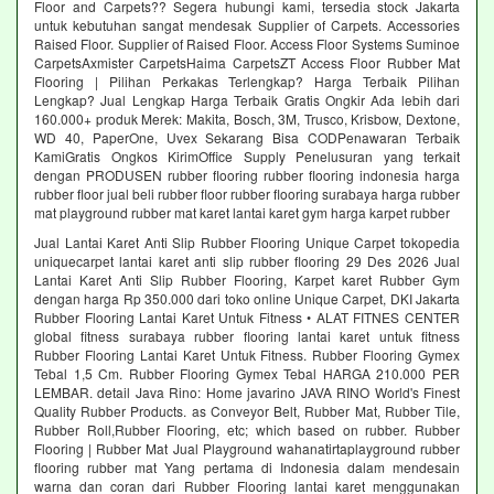
Floor and Carpets?? Segera hubungi kami, tersedia stock Jakarta
untuk kebutuhan sangat mendesak Supplier of Carpets. Accessories
Raised Floor. Supplier of Raised Floor. Access Floor Systems Suminoe
CarpetsAxmister CarpetsHaima CarpetsZT Access Floor Rubber Mat
Flooring | Pilihan Perkakas Terlengkap? Harga Terbaik Pilihan
Lengkap? Jual Lengkap Harga Terbaik Gratis Ongkir Ada lebih dari
160.000+ produk Merek: Makita, Bosch, 3M, Trusco, Krisbow, Dextone,
WD 40, PaperOne, Uvex Sekarang Bisa CODPenawaran Terbaik
KamiGratis Ongkos KirimOffice Supply Penelusuran yang terkait
dengan PRODUSEN rubber flooring rubber flooring indonesia harga
rubber floor jual beli rubber floor rubber flooring surabaya harga rubber
mat playground rubber mat karet lantai karet gym harga karpet rubber
Jual Lantai Karet Anti Slip Rubber Flooring Unique Carpet tokopedia
uniquecarpet lantai karet anti slip rubber flooring 29 Des 2026 Jual
Lantai Karet Anti Slip Rubber Flooring, Karpet karet Rubber Gym
dengan harga Rp 350.000 dari toko online Unique Carpet, DKI Jakarta
Rubber Flooring Lantai Karet Untuk Fitness • ALAT FITNES CENTER
global fitness surabaya rubber flooring lantai karet untuk fitness
Rubber Flooring Lantai Karet Untuk Fitness. Rubber Flooring Gymex
Tebal 1,5 Cm. Rubber Flooring Gymex Tebal HARGA 210.000 PER
LEMBAR. detail Java Rino: Home javarino JAVA RINO World's Finest
Quality Rubber Products. as Conveyor Belt, Rubber Mat, Rubber Tile,
Rubber Roll,Rubber Flooring, etc; which based on rubber. Rubber
Flooring | Rubber Mat Jual Playground wahanatirtaplayground rubber
flooring rubber mat Yang pertama di Indonesia dalam mendesain
warna dan coran dari Rubber Flooring lantai karet menggunakan