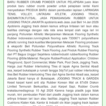
BARU RUBBER CRUMB POWDER UNTUK PELAPISAN jualo iklan
produk baru rubber crumb powder untuk pelapisan lantai Kami
menyediakan PRODUK BARU dalam pembuatan lapisan LAPANGAN
TENIS, VOLLEY, LINTASAN ATLETIK, JOGGING TRACK,
BADMINTON,FUTSAL. JASA PEMASANGAN RUBBER UNTUK
JOGGING TRACK JAKARTA ayobisnis.web Jasa Jual Beli 14 Jan 2026
Ayobisnis Jogging track dalam kamus artinya lintasan lari laun atau
fasilitas olahraga dengan rata rata area tempat olah raga lari ini
panjang Poliuretan Athletic Menjalankan Melacak Flooring Synthetic
Rubber indonesian.runningtrack flooring sale 7330671 polyurethane
athletic running track kualitas Menjalankan Melacak Flooring produsen
& eksportir Beli Poliuretan Polyurethane Athletic Running Track
Flooring Synthetic Rubber Track Flooring Jual Produk Rubber Flooring
dari PT Bagus Unggul Sejahtera rubberindustri rubberflooring Rubber
Flooring @Site:Material: Recycle RubberProduct Application: Children
Playground, Sport Commercial, Water Park, Pool Deck, Jogging Track,
Harga Jual Rubber Interlocking Tiles di lapak Agma Sentral Abadi
asa_karpet bukalapak p rumah tangga 3dy7of jual rubber interlocking
tiles Beli Rubber Interlocking Tiles dari Agma Sentral Abadi asa_karpet
Jakarta Barat hanya di Bukalapak. JOGGING TRACK & GARDEN
Keset karpet karet anti slip Rubber Korean Mat uk 87x59 Diskon
Limited Termurah Berkualitas. Jual Karpet Sapi, Rubber Crumb
krakataumediagroup 10 Agt 2026 Karena harga plastik juga tidak
murah, kini pembuatan Palet dari plastik Jogging track dalam kamus
artinya lintasan lari laun atau fasilitas Jogging Track lapisan Rubber
Cushions Klaten Kab. Kantor & Industri olx iklan jogging track lapisan