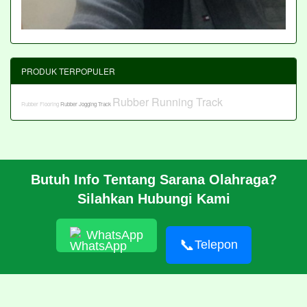
PRODUK TERPOPULER
Rubber Running Track
Rubber Flooring
Rubber Jogging Track
Butuh Info Tentang Sarana Olahraga?
BERANDA
Silahkan Hubungi Kami
PROFIL
CARA PESAN
ARTIKEL
WhatsApp
HUBUNGI KAMI
📞
Telepon
© 2026 https://pabrikrubber.com/ 081351894500 Jasa Pembuatan
Rubber Running Track Lintasan Lari Standar IAAF International
Amateur Athletic Federation WA World Athletics
RSS
|
sitemap.xml