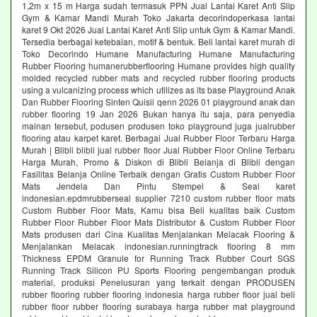
1,2m x 15 m Harga sudah termasuk PPN Jual Lantai Karet Anti Slip
Gym & Kamar Mandi Murah Toko Jakarta decorindoperkasa lantai
karet 9 Okt 2026 Jual Lantai Karet Anti Slip untuk Gym & Kamar Mandi.
Tersedia berbagai ketebalan, motif & bentuk. Beli lantai karet murah di
Toko Decorindo Humane Manufacturing Humane Manufacturing
Rubber Flooring humanerubberflooring Humane provides high quality
molded recycled rubber mats and recycled rubber flooring products
using a vulcanizing process which utilizes as its base Playground Anak
Dan Rubber Flooring Sinten Quisii qenn 2026 01 playground anak dan
rubber flooring 19 Jan 2026 Bukan hanya itu saja, para penyedia
mainan tersebut, podusen produsen toko playground juga jualrubber
flooring atau karpet karet. Berbagai Jual Rubber Floor Terbaru Harga
Murah | Blibli blibli jual rubber floor Jual Rubber Floor Online Terbaru
Harga Murah, Promo & Diskon di Blibli Belanja di Blibli dengan
Fasilitas Belanja Online Terbaik dengan Gratis Custom Rubber Floor
Mats Jendela Dan Pintu Stempel & Seal karet
indonesian.epdmrubberseal supplier 7210 custom rubber floor mats
Custom Rubber Floor Mats, Kamu bisa Beli kualitas baik Custom
Rubber Floor Rubber Floor Mats Distributor & Custom Rubber Floor
Mats produsen dari Cina Kualitas Menjalankan Melacak Flooring &
Menjalankan Melacak indonesian.runningtrack flooring 8 mm
Thickness EPDM Granule for Running Track Rubber Court SGS
Running Track Silicon PU Sports Flooring pengembangan produk
material, produksi Penelusuran yang terkait dengan PRODUSEN
rubber flooring rubber flooring indonesia harga rubber floor jual beli
rubber floor rubber flooring surabaya harga rubber mat playground