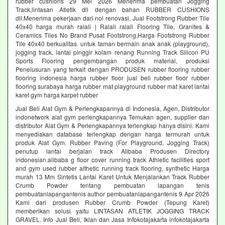
rubber cushions 29 Mei 2026 Menerima pembuatan Jogging
Track,lintasan Atletik dll dengan bahan RUBBER CUSHIONS
dll.Menerima pekerjaan dari nol renovasi, Jual Footstrong Rubber Tile
40x40 harga murah ralali | Ralali ralali Flooring Tile, Granites &
Ceramics Tiles No Brand Pusat Footstrong,Harga Footstrong Rubber
Tile 40x40 berkualitas. untuk taman bermain anak anak (playground),
jogging track, lantai pinggir kolam renang Running Track Silicon PU
Sports Flooring pengembangan produk material, produksi
Penelusuran yang terkait dengan PRODUSEN rubber flooring rubber
flooring indonesia harga rubber floor jual beli rubber floor rubber
flooring surabaya harga rubber mat playground rubber mat karet lantai
karet gym harga karpet rubber
Jual Beli Alat Gym & Perlengkapannya di Indonesia, Agen, Distributor
indonetwork alat gym perlengkapannya Temukan agen, supplier dan
distributor Alat Gym & Perlengkapannya terlengkap hanya disini. Kami
menyediakan database terlengkap dengan harga termurah untuk
produk Alat Gym. Rubber Paving (For Playground, Jogging Track)
penutup lantai berjalan track Alibaba Produsen Directory
indonesian.alibaba g floor cover running track Athletic facilities sport
and gym used rubber althetic running track flooring, synthetic Harga
murah 13 Mm Sintetis Lantai Karet Untuk Menjalankan Track Rubber
Crumb Powder tentang pembuatan lapangan tenis
pembuatanlapangantenis author pembuatanlapangantenis 9 Apr 2026
Kami dari produsen Rubber Crumb Powder (Tepung Karet)
memberikan solusi yaitu LINTASAN ATLETIK JOGGING TRACK
GRAVEL. Info Jual Beli, Iklan dan Jasa Infokotajakarta infokotajakarta