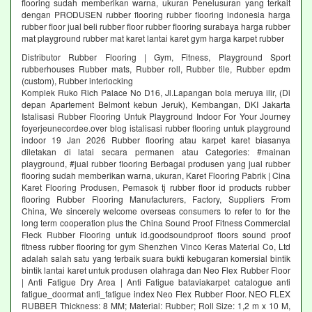
flooring sudah memberikan warna, ukuran Penelusuran yang terkait
dengan PRODUSEN rubber flooring rubber flooring indonesia harga
rubber floor jual beli rubber floor rubber flooring surabaya harga rubber
mat playground rubber mat karet lantai karet gym harga karpet rubber
Distributor Rubber Flooring | Gym, Fitness, Playground Sport
rubberhouses Rubber mats, Rubber roll, Rubber tile, Rubber epdm
(custom), Rubber interlocking
Komplek Ruko Rich Palace No D16, Jl.Lapangan bola meruya ilir, (Di
depan Apartement Belmont kebun Jeruk), Kembangan, DKI Jakarta
Istalisasi Rubber Flooring Untuk Playground Indoor For Your Journey
foyerjeunecordee.over blog istalisasi rubber flooring untuk playground
indoor 19 Jan 2026 Rubber flooring atau karpet karet biasanya
diletakan di latai secara permanen atau Categories: #mainan
playground, #jual rubber flooring Berbagai produsen yang jual rubber
flooring sudah memberikan warna, ukuran, Karet Flooring Pabrik | Cina
Karet Flooring Produsen, Pemasok tj rubber floor id products rubber
flooring Rubber Flooring Manufacturers, Factory, Suppliers From
China, We sincerely welcome overseas consumers to refer to for the
long term cooperation plus the China Sound Proof Fitness Commercial
Fleck Rubber Flooring untuk id.goodsoundproof floors sound proof
fitness rubber flooring for gym Shenzhen Vinco Keras Material Co, Ltd
adalah salah satu yang terbaik suara bukti kebugaran komersial bintik
bintik lantai karet untuk produsen olahraga dan Neo Flex Rubber Floor
| Anti Fatigue Dry Area | Anti Fatigue bataviakarpet catalogue anti
fatigue_doormat anti_fatigue index Neo Flex Rubber Floor. NEO FLEX
RUBBER Thickness: 8 MM; Material: Rubber; Roll Size: 1,2 m x 10 M,