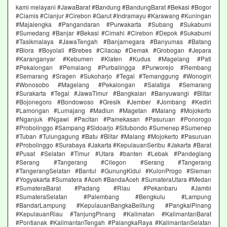
kami melayani #JawaBarat #Bandung #BandungBarat #Bekasi #Bogor
#Ciamis #Cianjur #Cirebon #Garut #Indramayu #Karawang #Kuningan
#Majalengka #Pangandaran #Purwakarta #Subang #Sukabumi
#Sumedang #Banjar #Bekasi #Cimahi #Cirebon #Depok #Sukabumi
#Tasikmalaya #JawaTengah #Banjarnegara #Banyumas #Batang
#Blora #Boyolali #Brebes #Cilacap #Demak #Grobogan #Jepara
#Karanganyar #Kebumen #Klaten #Kudus #Magelang #Pati
#Pekalongan #Pemalang #Purbalingga #Purworejo #Rembang
#Semarang #Sragen #Sukoharjo #Tegal #Temanggung #Wonogiri
#Wonosobo #Magelang #Pekalongan #Salatiga #Semarang
#Surakarta #Tegal #JawaTimur #Bangkalan #Banyuwangi #Blitar
#Bojonegoro #Bondowoso #Gresik #Jember #Jombang #Kediri
#Lamongan #Lumajang #Madiun #Magetan #Malang #Mojokerto
#Nganjuk #Ngawi #Pacitan #Pamekasan #Pasuruan #Ponorogo
#Probolinggo #Sampang #Sidoarjo #Situbondo #Sumenep #Sumenep
#Tuban #Tulungagung #Batu #Blitar #Malang #Mojokerto #Pasuruan
#Probolinggo #Surabaya #Jakarta #KepulauanSeribu #Jakarta #Barat
#Pusat #Selatan #Timur #Utara #banten #Lebak #Pandeglang
#Serang #Tangerang #Cilegon #Serang #Tangerang
#TangerangSelatan #Bantul #GunungKidul #KulonProgo #Sleman
#Yogyakarta #Sumatera #Aceh #BandaAceh #SumateraUtara #Medan
#SumateraBarat #Padang #Riau #Pekanbaru #Jambi
#SumateraSelatan #Palembang #Bengkulu #Lampung
#BandarLampung #KepulauanBangkaBelitung #PangkalPinang
#KepulauanRiau #TanjungPinang #Kalimatan #KalimantanBarat
#Pontianak #KalimantanTengah #PalangkaRaya #KalimantanSelatan