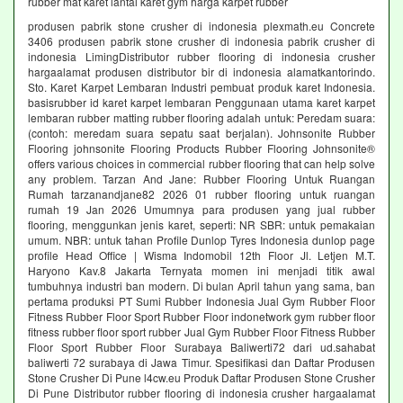
rubber mat karet lantai karet gym harga karpet rubber
produsen pabrik stone crusher di indonesia plexmath.eu Concrete
3406 produsen pabrik stone crusher di indonesia pabrik crusher di
indonesia LimingDistributor rubber flooring di indonesia crusher
hargaalamat produsen distributor bir di indonesia alamatkantorindo.
Sto. Karet Karpet Lembaran Industri pembuat produk karet Indonesia.
basisrubber id karet karpet lembaran Penggunaan utama karet karpet
lembaran rubber matting rubber flooring adalah untuk: Peredam suara:
(contoh: meredam suara sepatu saat berjalan). Johnsonite Rubber
Flooring johnsonite Flooring Products Rubber Flooring Johnsonite®
offers various choices in commercial rubber flooring that can help solve
any problem. Tarzan And Jane: Rubber Flooring Untuk Ruangan
Rumah tarzanandjane82 2026 01 rubber flooring untuk ruangan
rumah 19 Jan 2026 Umumnya para produsen yang jual rubber
flooring, menggunkan jenis karet, seperti: NR SBR: untuk pemakaian
umum. NBR: untuk tahan Profile Dunlop Tyres Indonesia dunlop page
profile Head Office | Wisma Indomobil 12th Floor Jl. Letjen M.T.
Haryono Kav.8 Jakarta Ternyata momen ini menjadi titik awal
tumbuhnya industri ban modern. Di bulan April tahun yang sama, ban
pertama produksi PT Sumi Rubber Indonesia Jual Gym Rubber Floor
Fitness Rubber Floor Sport Rubber Floor indonetwork gym rubber floor
fitness rubber floor sport rubber Jual Gym Rubber Floor Fitness Rubber
Floor Sport Rubber Floor Surabaya Baliwerti72 dari ud.sahabat
baliwerti 72 surabaya di Jawa Timur. Spesifikasi dan Daftar Produsen
Stone Crusher Di Pune l4cw.eu Produk Daftar Produsen Stone Crusher
Di Pune Distributor rubber flooring di indonesia crusher hargaalamat