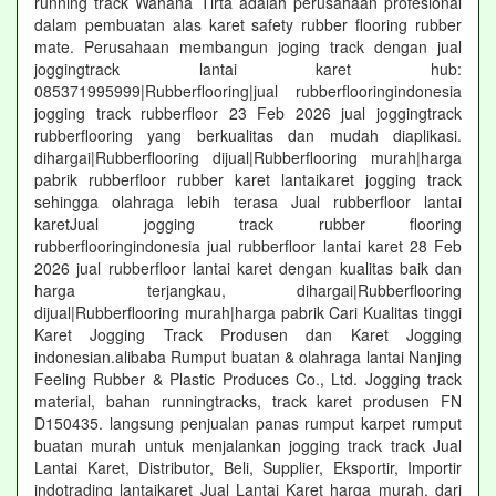
running track Wahana Tirta adalah perusahaan profesional
dalam pembuatan alas karet safety rubber flooring rubber
mate. Perusahaan membangun joging track dengan jual
joggingtrack lantai karet hub:
085371995999|Rubberflooring|jual rubberflooringindonesia
jogging track rubberfloor 23 Feb 2026 jual joggingtrack
rubberflooring yang berkualitas dan mudah diaplikasi.
dihargai|Rubberflooring dijual|Rubberflooring murah|harga
pabrik rubberfloor rubber karet lantaikaret jogging track
sehingga olahraga lebih terasa Jual rubberfloor lantai
karetJual jogging track rubber flooring
rubberflooringindonesia jual rubberfloor lantai karet 28 Feb
2026 jual rubberfloor lantai karet dengan kualitas baik dan
harga terjangkau, dihargai|Rubberflooring
dijual|Rubberflooring murah|harga pabrik Cari Kualitas tinggi
Karet Jogging Track Produsen dan Karet Jogging
indonesian.alibaba Rumput buatan & olahraga lantai Nanjing
Feeling Rubber & Plastic Produces Co., Ltd. Jogging track
material, bahan runningtracks, track karet produsen FN
D150435. langsung penjualan panas rumput karpet rumput
buatan murah untuk menjalankan jogging track track Jual
Lantai Karet, Distributor, Beli, Supplier, Eksportir, Importir
indotrading lantaikaret Jual Lantai Karet harga murah, dari