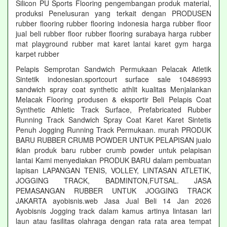
Silicon PU Sports Flooring pengembangan produk material,
produksi Penelusuran yang terkait dengan PRODUSEN
rubber flooring rubber flooring indonesia harga rubber floor
jual beli rubber floor rubber flooring surabaya harga rubber
mat playground rubber mat karet lantai karet gym harga
karpet rubber
Pelapis Semprotan Sandwich Permukaan Pelacak Atletik
Sintetik indonesian.sportcourt surface sale 10486993
sandwich spray coat synthetic athlit kualitas Menjalankan
Melacak Flooring produsen & eksportir Beli Pelapis Coat
Synthetic Athletic Track Surface, Prefabricated Rubber
Running Track Sandwich Spray Coat Karet Karet Sintetis
Penuh Jogging Running Track Permukaan. murah PRODUK
BARU RUBBER CRUMB POWDER UNTUK PELAPISAN jualo
iklan produk baru rubber crumb powder untuk pelapisan
lantai Kami menyediakan PRODUK BARU dalam pembuatan
lapisan LAPANGAN TENIS, VOLLEY, LINTASAN ATLETIK,
JOGGING TRACK, BADMINTON,FUTSAL. JASA
PEMASANGAN RUBBER UNTUK JOGGING TRACK
JAKARTA ayobisnis.web Jasa Jual Beli 14 Jan 2026
Ayobisnis Jogging track dalam kamus artinya lintasan lari
laun atau fasilitas olahraga dengan rata rata area tempat