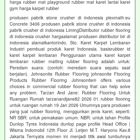
harga rubber mat playground rubber mat karet lantai karet
gym harga karpet rubber
produsen pabrik stone crusher di indonesia plexmath.eu
Concrete 3406 produsen pabrik stone crusher di indonesia
pabrik crusher di indonesia LimingDistributor rubber flooring
di indonesia crusher hargaalamat produsen distributor bir di
indonesia alamatkantorindo. Sto. Karet Karpet Lembaran
Industri pembuat produk karet Indonesia. basisrubber id
karet karpet lembaran Penggunaan utama karet karpet
lembaran rubber matting rubber flooring adalah untuk:
Peredam suara: (contoh: meredam suara sepatu saat
berjalan). Johnsonite Rubber Flooring johnsonite Flooring
Products Rubber Flooring Johnsonite® offers various
choices in commercial rubber flooring that can help solve
any problem. Tarzan And Jane: Rubber Flooring Untuk
Ruangan Rumah tarzanandjane82 2026 01 rubber flooring
untuk ruangan rumah 19 Jan 2026 Umumnya para produsen
yang jual rubber flooring, menggunkan jenis karet, seperti:
NR SBR: untuk pemakaian umum. NBR: untuk tahan Profile
Dunlop Tyres Indonesia dunlop page profile Head Office |
Wisma Indomobil 12th Floor Jl. Letjen M.T. Haryono Kav.8
Jakarta Ternyata momen ini menjadi titik awal tumbuhnya