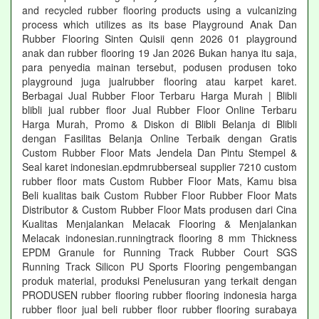
and recycled rubber flooring products using a vulcanizing
process which utilizes as its base Playground Anak Dan
Rubber Flooring Sinten Quisii qenn 2026 01 playground
anak dan rubber flooring 19 Jan 2026 Bukan hanya itu saja,
para penyedia mainan tersebut, podusen produsen toko
playground juga jualrubber flooring atau karpet karet.
Berbagai Jual Rubber Floor Terbaru Harga Murah | Blibli
blibli jual rubber floor Jual Rubber Floor Online Terbaru
Harga Murah, Promo & Diskon di Blibli Belanja di Blibli
dengan Fasilitas Belanja Online Terbaik dengan Gratis
Custom Rubber Floor Mats Jendela Dan Pintu Stempel &
Seal karet indonesian.epdmrubberseal supplier 7210 custom
rubber floor mats Custom Rubber Floor Mats, Kamu bisa
Beli kualitas baik Custom Rubber Floor Rubber Floor Mats
Distributor & Custom Rubber Floor Mats produsen dari Cina
Kualitas Menjalankan Melacak Flooring & Menjalankan
Melacak indonesian.runningtrack flooring 8 mm Thickness
EPDM Granule for Running Track Rubber Court SGS
Running Track Silicon PU Sports Flooring pengembangan
produk material, produksi Penelusuran yang terkait dengan
PRODUSEN rubber flooring rubber flooring indonesia harga
rubber floor jual beli rubber floor rubber flooring surabaya