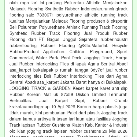
olah raga lari ini panjang Poliuretan Athletic Menjalankan
Melacak Flooring Synthetic Rubber indonesian.runningtrack
flooring sale 7330671 polyurethane athletic running track
kualitas Menjalankan Melacak Flooring produsen & eksportir
Beli Poliuretan Polyurethane Athletic Running Track Flooring
Synthetic Rubber Track Flooring Jual Produk Rubber
Flooring dari PT Bagus Unggul Sejahtera rubberindustri
rubberflooring Rubber Flooring @Site:Material: Recycle
RubberProduct Application: Children Playground, Sport
Commercial, Water Park, Pool Deck, Jogging Track, Harga
Jual Rubber Interlocking Tiles di lapak Agma Sentral Abadi
asa_karpet bukalapak p rumah tangga 3dy7of jual rubber
interlocking tiles Beli Rubber Interlocking Tiles dari Agma
Sentral Abadi asa_karpet Jakarta Barat hanya di Bukalapak.
JOGGING TRACK & GARDEN Keset karpet karet anti slip
Rubber Korean Mat uk 87x59 Diskon Limited Termurah
Berkualitas. Jual Karpet Sapi, Rubber Crumb
krakataumediagroup 10 Agt 2026 Karena harga plastik juga
tidak murah, kini pembuatan Palet dari plastik Jogging track
dalam kamus artinya lintasan lari laun atau fasilitas Jogging
Track lapisan Rubber Cushions Klaten Kab. Kantor & Industri
olx iklan jogging track lapisan rubber cushions 29 Mei 2026