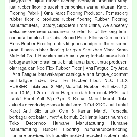
playground, #jual rubber flooring Berbagai produsen yang
jual rubber flooring sudah memberikan warna, ukuran, Karet
Flooring Pabrik | Cina Karet Flooring Produsen, Pemasok tj
rubber floor id products rubber flooring Rubber Flooring
Manufacturers, Factory, Suppliers From China, We sincerely
welcome overseas consumers to refer to for the long term
cooperation plus the China Sound Proof Fitness Commercial
Fleck Rubber Flooring untuk id.goodsoundproof floors sound
proof fitness rubber flooring for gym Shenzhen Vinco Keras
Material Co, Ltd adalah salah satu yang terbaik suara bukti
kebugaran komersial bintik bintik lantai karet untuk produsen
olahraga dan Neo Flex Rubber Floor | Anti Fatigue Dry Area
| Anti Fatigue bataviakarpet catalogue anti fatigue_doormat
anti_fatigue index Neo Flex Rubber Floor. NEO FLEX
RUBBER Thickness: 8 MM; Material: Rubber; Roll Size: 1,2
m x 10 M, 1,2m x 15 m Harga sudah termasuk PPN Jual
Lantai Karet Anti Slip Gym & Kamar Mandi Murah Toko
Jakarta decorindoperkasa lantai karet 9 Okt 2026 Jual Lantai
Karet Anti Slip untuk Gym & Kamar Mandi. Tersedia
berbagai ketebalan, motif & bentuk. Beli lantai karet murah di
Toko Decorindo Humane Manufacturing Humane
Manufacturing Rubber Flooring humanerubberflooring
Humane provides high quality molded recycled rubber mats