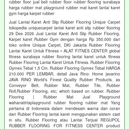
rubber floor jual beli rubber floor rubber flooring surabaya
harga rubber mat playground rubber mat karet lantai karet
gym harga karpet rubber
Jual Lantai Karet Anti Slip Rubber Flooring Unique Carpet
tokopedia uniquecarpet lantai karet anti slip rubber flooring
29 Des 2026 Jual Lantai Karet Anti Slip Rubber Flooring,
Karpet karet Rubber Gym dengan harga Rp 350.000 dari
toko online Unique Carpet, DKI Jakarta Rubber Flooring
Lantai Karet Untuk Fitness • ALAT FITNES CENTER global
fitness surabaya rubber flooring lantai karet untuk fitness
Rubber Flooring Lantai Karet Untuk Fitness. Rubber Flooring
Gymex Tebal 1,5 Cm. Rubber Flooring Gymex Tebal HARGA
210.000 PER LEMBAR. detail Java Rino: Home javarino
JAVA RINO World's Finest Quality Rubber Products. as
Conveyor Belt, Rubber Mat, Rubber Tile, Rubber
Roll,Rubber Flooring, etc; which based on rubber. Rubber
Flooring | Rubber Mat Jual Playground
wahanatirtaplayground rubber flooring rubber mat Yang
pertama di Indonesia dalam mendesain warna dan coran
dari Rubber Flooring lantai karet menggunakan sistem cast
in situ. Rubber Flooring atau Lantai Terjual REGUPOL
RUBBER FLOORING FOR FITNESS CENTER product