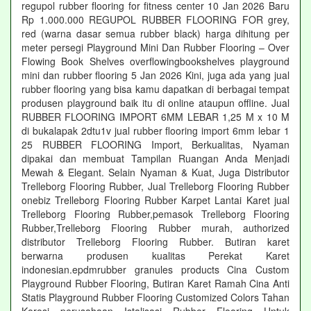
regupol rubber flooring for fitness center 10 Jan 2026 Baru
Rp 1.000.000 REGUPOL RUBBER FLOORING FOR grey,
red (warna dasar semua rubber black) harga dihitung per
meter persegi Playground Mini Dan Rubber Flooring – Over
Flowing Book Shelves overflowingbookshelves playground
mini dan rubber flooring 5 Jan 2026 Kini, juga ada yang jual
rubber flooring yang bisa kamu dapatkan di berbagai tempat
produsen playground baik itu di online ataupun offline. Jual
RUBBER FLOORING IMPORT 6MM LEBAR 1,25 M x 10 M
di bukalapak 2dtu1v jual rubber flooring import 6mm lebar 1
25 RUBBER FLOORING Import, Berkualitas, Nyaman
dipakai dan membuat Tampilan Ruangan Anda Menjadi
Mewah & Elegant. Selain Nyaman & Kuat, Juga Distributor
Trelleborg Flooring Rubber, Jual Trelleborg Flooring Rubber
onebiz Trelleborg Flooring Rubber Karpet Lantai Karet jual
Trelleborg Flooring Rubber,pemasok Trelleborg Flooring
Rubber,Trelleborg Flooring Rubber murah, authorized
distributor Trelleborg Flooring Rubber. Butiran karet
berwarna produsen kualitas Perekat Karet
indonesian.epdmrubber granules products Cina Custom
Playground Rubber Flooring, Butiran Karet Ramah Cina Anti
Statis Playground Rubber Flooring Customized Colors Tahan