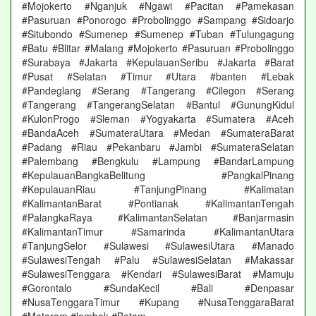
#Mojokerto #Nganjuk #Ngawi #Pacitan #Pamekasan
#Pasuruan #Ponorogo #Probolinggo #Sampang #Sidoarjo
#Situbondo #Sumenep #Sumenep #Tuban #Tulungagung
#Batu #Blitar #Malang #Mojokerto #Pasuruan #Probolinggo
#Surabaya #Jakarta #KepulauanSeribu #Jakarta #Barat
#Pusat #Selatan #Timur #Utara #banten #Lebak
#Pandeglang #Serang #Tangerang #Cilegon #Serang
#Tangerang #TangerangSelatan #Bantul #GunungKidul
#KulonProgo #Sleman #Yogyakarta #Sumatera #Aceh
#BandaAceh #SumateraUtara #Medan #SumateraBarat
#Padang #Riau #Pekanbaru #Jambi #SumateraSelatan
#Palembang #Bengkulu #Lampung #BandarLampung
#KepulauanBangkaBelitung #PangkalPinang
#KepulauanRiau #TanjungPinang #Kalimatan
#KalimantanBarat #Pontianak #KalimantanTengah
#PalangkaRaya #KalimantanSelatan #Banjarmasin
#KalimantanTimur #Samarinda #KalimantanUtara
#TanjungSelor #Sulawesi #SulawesiUtara #Manado
#SulawesiTengah #Palu #SulawesiSelatan #Makassar
#SulawesiTenggara #Kendari #SulawesiBarat #Mamuju
#Gorontalo #SundaKecil #Bali #Denpasar
#NusaTenggaraTimur #Kupang #NusaTenggaraBarat