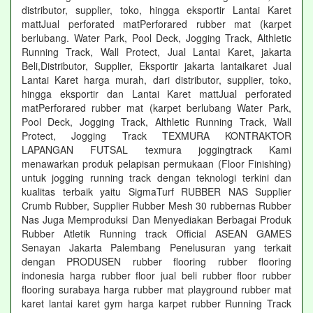
distributor, supplier, toko, hingga eksportir Lantai Karet
mattJual perforated matPerforared rubber mat (karpet
berlubang. Water Park, Pool Deck, Jogging Track, Althletic
Running Track, Wall Protect, Jual Lantai Karet, jakarta
Beli,Distributor, Supplier, Eksportir jakarta lantaikaret Jual
Lantai Karet harga murah, dari distributor, supplier, toko,
hingga eksportir dan Lantai Karet mattJual perforated
matPerforared rubber mat (karpet berlubang Water Park,
Pool Deck, Jogging Track, Althletic Running Track, Wall
Protect, Jogging Track TEXMURA KONTRAKTOR
LAPANGAN FUTSAL texmura joggingtrack Kami
menawarkan produk pelapisan permukaan (Floor Finishing)
untuk jogging running track dengan teknologi terkini dan
kualitas terbaik yaitu SigmaTurf RUBBER NAS Supplier
Crumb Rubber, Supplier Rubber Mesh 30 rubbernas Rubber
Nas Juga Memproduksi Dan Menyediakan Berbagai Produk
Rubber Atletik Running track Official ASEAN GAMES
Senayan Jakarta Palembang Penelusuran yang terkait
dengan PRODUSEN rubber flooring rubber flooring
indonesia harga rubber floor jual beli rubber floor rubber
flooring surabaya harga rubber mat playground rubber mat
karet lantai karet gym harga karpet rubber Running Track