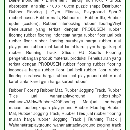
Diene Monomer • Envirement friendly, non toxic • Shock
absorption, anti slip • 100 x 100cm puzzle shape Distributor
Rubber Flooring | Gym, Fitness, Playground Sport?
rubberhouses Rubber mats, Rubber roll, Rubber tile, Rubber
epdm (custom), Rubber interlocking rubber flooringVinyl
Penelusuran yang terkait dengan PRODUSEN rubber
flooring rubber flooring indonesia harga rubber floor jual beli
rubber floor rubber flooring surabaya harga rubber mat
playground rubber mat karet lantai karet gym harga karpet
rubber Running Track Silicon PU Sports Flooring
pengembangan produk material, produksi Penelusuran yang
terkait dengan PRODUSEN rubber flooring rubber flooring
indonesia harga rubber floor jual beli rubber floor rubber
flooring surabaya harga rubber mat playground rubber mat
karet lantai karet gym harga karpet rubber
Rubber Flooring Rubber Mat, Rubber Jogging Track, Rubber
Tiles jual wahanaplayground index1.php?
wahana=3&idc=Rubber%20Flooring Menjual berbagai
macam perlengkapan playground Rubber Flooring Rubber
Mat, Rubber Jogging Track, Rubber Tiles jual rubber flooring
murah harga rubber Jogging Track | Running Track |
Wahanatirtaplayground wahanatirtaplayground jogging track