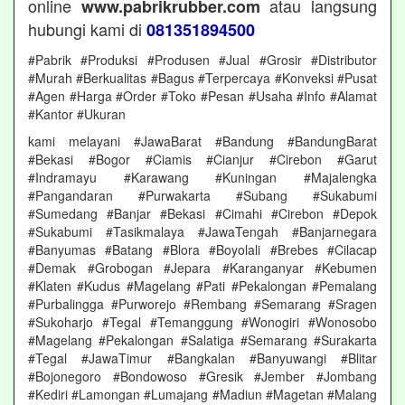
online
atau langsung
www.pabrikrubber.com
hubungi kami di
081351894500
#Pabrik #Produksi #Produsen #Jual #Grosir #Distributor
#Murah #Berkualitas #Bagus #Terpercaya #Konveksi #Pusat
#Agen #Harga #Order #Toko #Pesan #Usaha #Info #Alamat
#Kantor #Ukuran
kami melayani #JawaBarat #Bandung #BandungBarat
#Bekasi #Bogor #Ciamis #Cianjur #Cirebon #Garut
#Indramayu #Karawang #Kuningan #Majalengka
#Pangandaran #Purwakarta #Subang #Sukabumi
#Sumedang #Banjar #Bekasi #Cimahi #Cirebon #Depok
#Sukabumi #Tasikmalaya #JawaTengah #Banjarnegara
#Banyumas #Batang #Blora #Boyolali #Brebes #Cilacap
#Demak #Grobogan #Jepara #Karanganyar #Kebumen
#Klaten #Kudus #Magelang #Pati #Pekalongan #Pemalang
#Purbalingga #Purworejo #Rembang #Semarang #Sragen
#Sukoharjo #Tegal #Temanggung #Wonogiri #Wonosobo
#Magelang #Pekalongan #Salatiga #Semarang #Surakarta
#Tegal #JawaTimur #Bangkalan #Banyuwangi #Blitar
#Bojonegoro #Bondowoso #Gresik #Jember #Jombang
#Kediri #Lamongan #Lumajang #Madiun #Magetan #Malang