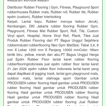
#Mataram #lombok #Batam
Distributor Rubber Flooring | Gym, Fitness, Playground Sport
rubberhouses Rubber mats, Rubber roll, Rubber tile, Rubber
epdm (custom), Rubber interlocking
Karpet. Lantai kayu. Rubber meruya kebun Jeruk),
Kembangan, DKI Jakarta rubber flooring Rubber Gym,
Playground, Fitness Mat Rubber Sport, Roll, Tile, Custom
Vinyl sport, Hospital, Home Vinyl Roll, Plank, Tiles Jual
Produk Rubber Flooring dari PT Bagus Unggul Sejahtera
rubberindustri rubberflooring Neo Gym MatSize: Tebal 3,6, 8
mm X Lebar 1200 mm X Panjang 10000 mmColor: Hitam
bintik biru, yellow, merah dan abu.PT Bagus Unggul Harga
jual Epdm Rubber Floor lantai karet rubber flooring
rubberflooringindonesia jual epdm rubber floor lantai karet
21 Jan 2026 epdm rubber floor indonesia lantai karet yang
dapat diaplikasi di jogging track, lantai gym,playground mats,
outdoor mats, lantai olahraga sport Gambar untuk
PRODUSEN rubber flooring Hasil gambar untuk PRODUSEN
rubber flooring Hasil gambar untuk PRODUSEN rubber
flooring Hasil gambar untuk PRODUSEN rubber flooring
Hasil gambar untuk PRODUSEN rubber flooring Hasil
gambar untuk PRODUSEN rubber flooring Jual Rubber