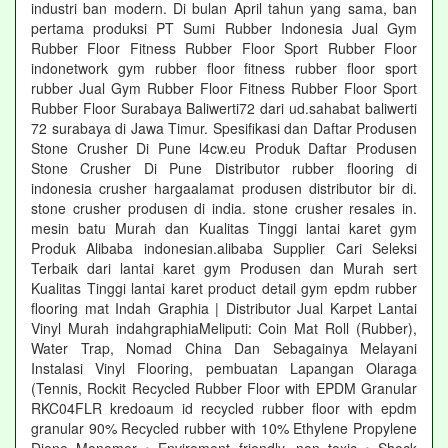
industri ban modern. Di bulan April tahun yang sama, ban
pertama produksi PT Sumi Rubber Indonesia Jual Gym
Rubber Floor Fitness Rubber Floor Sport Rubber Floor
indonetwork gym rubber floor fitness rubber floor sport
rubber Jual Gym Rubber Floor Fitness Rubber Floor Sport
Rubber Floor Surabaya Baliwerti72 dari ud.sahabat baliwerti
72 surabaya di Jawa Timur. Spesifikasi dan Daftar Produsen
Stone Crusher Di Pune l4cw.eu Produk Daftar Produsen
Stone Crusher Di Pune Distributor rubber flooring di
indonesia crusher hargaalamat produsen distributor bir di.
stone crusher produsen di india. stone crusher resales in.
mesin batu Murah dan Kualitas Tinggi lantai karet gym
Produk Alibaba indonesian.alibaba Supplier Cari Seleksi
Terbaik dari lantai karet gym Produsen dan Murah sert
Kualitas Tinggi lantai karet product detail gym epdm rubber
flooring mat Indah Graphia | Distributor Jual Karpet Lantai
Vinyl Murah indahgraphiaMeliputi: Coin Mat Roll (Rubber),
Water Trap, Nomad China Dan Sebagainya Melayani
Instalasi Vinyl Flooring, pembuatan Lapangan Olaraga
(Tennis, Rockit Recycled Rubber Floor with EPDM Granular
RKC04FLR kredoaum id recycled rubber floor with epdm
granular 90% Recycled rubber with 10% Ethylene Propylene