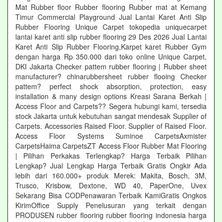
Mat Rubber floor Rubber flooring Rubber mat at Kemang
Timur Commercial Playground Jual Lantai Karet Anti Slip
Rubber Flooring Unique Carpet tokopedia uniquecarpet
lantai karet anti slip rubber flooring 29 Des 2026 Jual Lantai
Karet Anti Slip Rubber Flooring,Karpet karet Rubber Gym
dengan harga Rp 350.000 dari toko online Unique Carpet,
DKI Jakarta Checker pattem rubber flooring | Rubber sheet
manufacturer? chinarubbersheet rubber flooing Checker
pattem? perfect shock absorption, protection, easy
installation & many design options Kreasi Sarana Berkah |
Access Floor and Carpets?? Segera hubungi kami, tersedia
stock Jakarta untuk kebutuhan sangat mendesak Supplier of
Carpets. Accessories Raised Floor. Supplier of Raised Floor.
Access Floor Systems Suminoe CarpetsAxmister
CarpetsHaima CarpetsZT Access Floor Rubber Mat Flooring
| Pilihan Perkakas Terlengkap? Harga Terbaik Pilihan
Lengkap? Jual Lengkap Harga Terbaik Gratis Ongkir Ada
lebih dari 160.000+ produk Merek: Makita, Bosch, 3M,
Trusco, Krisbow, Dextone, WD 40, PaperOne, Uvex
Sekarang Bisa CODPenawaran Terbaik KamiGratis Ongkos
KirimOffice Supply Penelusuran yang terkait dengan
PRODUSEN rubber flooring rubber flooring indonesia harga