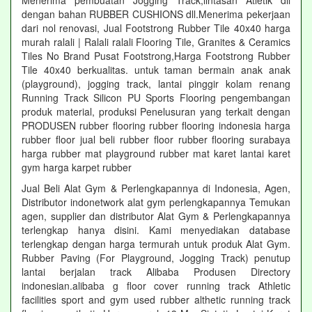
Menerima pembuatan Jogging Track,lintasan Atletik dll
dengan bahan RUBBER CUSHIONS dll.Menerima pekerjaan
dari nol renovasi, Jual Footstrong Rubber Tile 40x40 harga
murah ralali | Ralali ralali Flooring Tile, Granites & Ceramics
Tiles No Brand Pusat Footstrong,Harga Footstrong Rubber
Tile 40x40 berkualitas. untuk taman bermain anak anak
(playground), jogging track, lantai pinggir kolam renang
Running Track Silicon PU Sports Flooring pengembangan
produk material, produksi Penelusuran yang terkait dengan
PRODUSEN rubber flooring rubber flooring indonesia harga
rubber floor jual beli rubber floor rubber flooring surabaya
harga rubber mat playground rubber mat karet lantai karet
gym harga karpet rubber
Jual Beli Alat Gym & Perlengkapannya di Indonesia, Agen,
Distributor indonetwork alat gym perlengkapannya Temukan
agen, supplier dan distributor Alat Gym & Perlengkapannya
terlengkap hanya disini. Kami menyediakan database
terlengkap dengan harga termurah untuk produk Alat Gym.
Rubber Paving (For Playground, Jogging Track) penutup
lantai berjalan track Alibaba Produsen Directory
indonesian.alibaba g floor cover running track Athletic
facilities sport and gym used rubber althetic running track