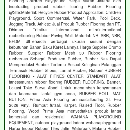
Flooring Children Playground Harga Murah Jakarta oleh
indotrading product rubber flooring Rubber Flooring
@Site:Material: Recycle RubberProduct Application: Children
Playground, Sport Commercial, Water Park, Pool Deck,
Jogging Track, Athletic Jual Produk Rubber Flooring dari PT.
Dhimas Trimitra International mitrainternational
rubberflooring Rubber Paving Wall. Material: NR, SBR, NBR,
EPDM dllTersedia berbagai ukuran sesuai dengan
kebutuhan Bahan Baku Karet Lainnya Harga Supplier Crumb
Rubber, Supplier Rubber Mesh 30 Rubber Flooring
rubbernas Sebagai Produsen Rubber, Rubber Nas Dapat
Memproduksi Rubber Tertentu Sesuai Keinginan Pelanggan
Termasuk Rubber Shoes, Lantai Rubber, Rubber RUBBER
FLOORING • ALAT FITNES CENTER STANDART, ALAT
fitnessmurah rubber flooring RUBBER FLOORING. Banner.
Lokasi Toko Surya Abadi Untuk menambah kenyamanan
dan keamanan lantai gym anda, RUBBER ROLL MAT
BUTTON. Prima Asia Flooring primaasiaflooring 24 Feb
2026 Vinyl, Rumput futsal, Karpet, Raised Floor, Rubber
Flooring, Wood Prima Asia menyediakan produk lantai
komersial dan residensial. WAHANA PLAYGROUND
EQUIPMENT, outdoor playground indoor wahanaplayground
Harga Indoor Rubber Tiles Jatim Waterpark Malang Rubber