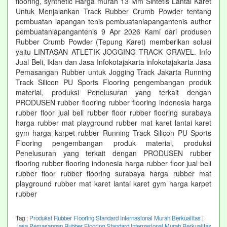
flooring, synthetic Harga murah 13 Mm Sintetis Lantai Karet
Untuk Menjalankan Track Rubber Crumb Powder tentang
pembuatan lapangan tenis pembuatanlapangantenis author
pembuatanlapangantenis 9 Apr 2026 Kami dari produsen
Rubber Crumb Powder (Tepung Karet) memberikan solusi
yaitu LINTASAN ATLETIK JOGGING TRACK GRAVEL. Info
Jual Beli, Iklan dan Jasa Infokotajakarta infokotajakarta Jasa
Pemasangan Rubber untuk Jogging Track Jakarta Running
Track Silicon PU Sports Flooring pengembangan produk
material, produksi Penelusuran yang terkait dengan
PRODUSEN rubber flooring rubber flooring indonesia harga
rubber floor jual beli rubber floor rubber flooring surabaya
harga rubber mat playground rubber mat karet lantai karet
gym harga karpet rubber Running Track Silicon PU Sports
Flooring pengembangan produk material, produksi
Penelusuran yang terkait dengan PRODUSEN rubber
flooring rubber flooring indonesia harga rubber floor jual beli
rubber floor rubber flooring surabaya harga rubber mat
playground rubber mat karet lantai karet gym harga karpet
rubber
Tag :
Produksi Rubber Flooring Standard Internasional Murah Berkualitas
|
Jasa Pemasangan Rubber Flooring Standard Internasional Murah Berkualitas