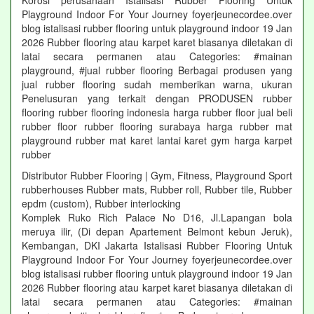
Korosi perusahaan Istalisasi Rubber Flooring Untuk
Playground Indoor For Your Journey foyerjeunecordee.over
blog istalisasi rubber flooring untuk playground indoor 19 Jan
2026 Rubber flooring atau karpet karet biasanya diletakan di
latai secara permanen atau Categories: #mainan
playground, #jual rubber flooring Berbagai produsen yang
jual rubber flooring sudah memberikan warna, ukuran
Penelusuran yang terkait dengan PRODUSEN rubber
flooring rubber flooring indonesia harga rubber floor jual beli
rubber floor rubber flooring surabaya harga rubber mat
playground rubber mat karet lantai karet gym harga karpet
rubber
Distributor Rubber Flooring | Gym, Fitness, Playground Sport
rubberhouses Rubber mats, Rubber roll, Rubber tile, Rubber
epdm (custom), Rubber interlocking
Komplek Ruko Rich Palace No D16, Jl.Lapangan bola
meruya ilir, (Di depan Apartement Belmont kebun Jeruk),
Kembangan, DKI Jakarta Istalisasi Rubber Flooring Untuk
Playground Indoor For Your Journey foyerjeunecordee.over
blog istalisasi rubber flooring untuk playground indoor 19 Jan
2026 Rubber flooring atau karpet karet biasanya diletakan di
latai secara permanen atau Categories: #mainan