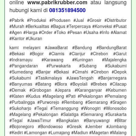
online
atau langsung
www.pabrikrubber.com
hubungi kami di
081351894500
#Pabrik #Produksi #Produsen #Jual #Grosir #Distributor
#Murah #Berkualitas #Bagus #Terpercaya #Konveksi #Pusat
#Agen #Harga #Order #Toko #Pesan #Usaha #Info #Alamat
#Kantor #Ukuran
kami melayani #JawaBarat #Bandung #BandungBarat
#Bekasi #Bogor #Ciamis #Cianjur #Cirebon #Garut
#Indramayu #Karawang #Kuningan #Majalengka
#Pangandaran #Purwakarta #Subang #Sukabumi
#Sumedang #Banjar #Bekasi #Cimahi #Cirebon #Depok
#Sukabumi #Tasikmalaya #JawaTengah #Banjarnegara
#Banyumas #Batang #Blora #Boyolali #Brebes #Cilacap
#Demak #Grobogan #Jepara #Karanganyar #Kebumen
#Klaten #Kudus #Magelang #Pati #Pekalongan #Pemalang
#Purbalingga #Purworejo #Rembang #Semarang #Sragen
#Sukoharjo #Tegal #Temanggung #Wonogiri #Wonosobo
#Magelang #Pekalongan #Salatiga #Semarang #Surakarta
#Tegal #JawaTimur #Bangkalan #Banyuwangi #Blitar
#Bojonegoro #Bondowoso #Gresik #Jember #Jombang
#Kediri #Lamongan #Lumajang #Madiun #Magetan #Malang