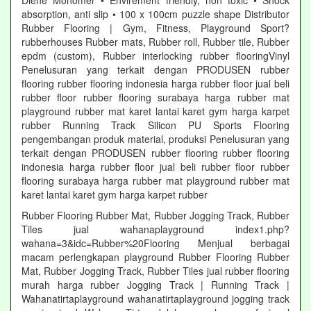
Diene Monomer • Envirement friendly, non toxic • Shock
absorption, anti slip • 100 x 100cm puzzle shape Distributor
Rubber Flooring | Gym, Fitness, Playground Sport?
rubberhouses Rubber mats, Rubber roll, Rubber tile, Rubber
epdm (custom), Rubber interlocking rubber flooringVinyl
Penelusuran yang terkait dengan PRODUSEN rubber
flooring rubber flooring indonesia harga rubber floor jual beli
rubber floor rubber flooring surabaya harga rubber mat
playground rubber mat karet lantai karet gym harga karpet
rubber Running Track Silicon PU Sports Flooring
pengembangan produk material, produksi Penelusuran yang
terkait dengan PRODUSEN rubber flooring rubber flooring
indonesia harga rubber floor jual beli rubber floor rubber
flooring surabaya harga rubber mat playground rubber mat
karet lantai karet gym harga karpet rubber
Rubber Flooring Rubber Mat, Rubber Jogging Track, Rubber
Tiles jual wahanaplayground index1.php?
wahana=3&idc=Rubber%20Flooring Menjual berbagai
macam perlengkapan playground Rubber Flooring Rubber
Mat, Rubber Jogging Track, Rubber Tiles jual rubber flooring
murah harga rubber Jogging Track | Running Track |
Wahanatirtaplayground wahanatirtaplayground jogging track