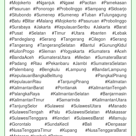
#Mojokerto #Nganjuk #Ngawi #Pacitan #Pamekasan
#Pasuruan #Ponorogo #Probolinggo #Sampang #Sidoarjo
#Situbondo #Sumenep #Sumenep #Tuban #Tulungagung
#Batu #Blitar #Malang #Mojokerto #Pasuruan #Probolinggo
#Surabaya #Jakarta #KepulauanSeribu #Jakarta #Barat
#Pusat #Selatan #Timur #Utara #banten #Lebak
#Pandeglang #Serang #Tangerang #Cilegon #Serang
#Tangerang #TangerangSelatan #Bantul #GunungKidul
#KulonProgo #Sleman #Yogyakarta #Sumatera #Aceh
#BandaAceh #SumateraUtara #Medan #SumateraBarat
#Padang #Riau #Pekanbaru #Jambi #SumateraSelatan
#Palembang #Bengkulu #Lampung #BandarLampung
#KepulauanBangkaBelitung #PangkalPinang
#KepulauanRiau #TanjungPinang #Kalimatan
#KalimantanBarat #Pontianak #KalimantanTengah
#PalangkaRaya #KalimantanSelatan #Banjarmasin
#KalimantanTimur #Samarinda #KalimantanUtara
#TanjungSelor #Sulawesi #SulawesiUtara #Manado
#SulawesiTengah #Palu #SulawesiSelatan #Makassar
#SulawesiTenggara #Kendari #SulawesiBarat #Mamuju
#Gorontalo #SundaKecil #Bali #Denpasar
#NusaTenggaraTimur #Kupang #NusaTenggaraBarat