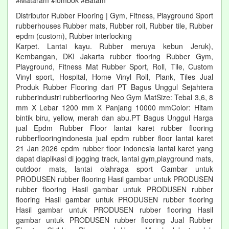
#Mataram #lombok #Batam
Distributor Rubber Flooring | Gym, Fitness, Playground Sport
rubberhouses Rubber mats, Rubber roll, Rubber tile, Rubber
epdm (custom), Rubber interlocking
Karpet. Lantai kayu. Rubber meruya kebun Jeruk),
Kembangan, DKI Jakarta rubber flooring Rubber Gym,
Playground, Fitness Mat Rubber Sport, Roll, Tile, Custom
Vinyl sport, Hospital, Home Vinyl Roll, Plank, Tiles Jual
Produk Rubber Flooring dari PT Bagus Unggul Sejahtera
rubberindustri rubberflooring Neo Gym MatSize: Tebal 3,6, 8
mm X Lebar 1200 mm X Panjang 10000 mmColor: Hitam
bintik biru, yellow, merah dan abu.PT Bagus Unggul Harga
jual Epdm Rubber Floor lantai karet rubber flooring
rubberflooringindonesia jual epdm rubber floor lantai karet
21 Jan 2026 epdm rubber floor indonesia lantai karet yang
dapat diaplikasi di jogging track, lantai gym,playground mats,
outdoor mats, lantai olahraga sport Gambar untuk
PRODUSEN rubber flooring Hasil gambar untuk PRODUSEN
rubber flooring Hasil gambar untuk PRODUSEN rubber
flooring Hasil gambar untuk PRODUSEN rubber flooring
Hasil gambar untuk PRODUSEN rubber flooring Hasil
gambar untuk PRODUSEN rubber flooring Jual Rubber