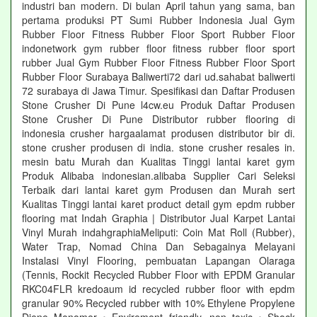
industri ban modern. Di bulan April tahun yang sama, ban
pertama produksi PT Sumi Rubber Indonesia Jual Gym
Rubber Floor Fitness Rubber Floor Sport Rubber Floor
indonetwork gym rubber floor fitness rubber floor sport
rubber Jual Gym Rubber Floor Fitness Rubber Floor Sport
Rubber Floor Surabaya Baliwerti72 dari ud.sahabat baliwerti
72 surabaya di Jawa Timur. Spesifikasi dan Daftar Produsen
Stone Crusher Di Pune l4cw.eu Produk Daftar Produsen
Stone Crusher Di Pune Distributor rubber flooring di
indonesia crusher hargaalamat produsen distributor bir di.
stone crusher produsen di india. stone crusher resales in.
mesin batu Murah dan Kualitas Tinggi lantai karet gym
Produk Alibaba indonesian.alibaba Supplier Cari Seleksi
Terbaik dari lantai karet gym Produsen dan Murah sert
Kualitas Tinggi lantai karet product detail gym epdm rubber
flooring mat Indah Graphia | Distributor Jual Karpet Lantai
Vinyl Murah indahgraphiaMeliputi: Coin Mat Roll (Rubber),
Water Trap, Nomad China Dan Sebagainya Melayani
Instalasi Vinyl Flooring, pembuatan Lapangan Olaraga
(Tennis, Rockit Recycled Rubber Floor with EPDM Granular
RKC04FLR kredoaum id recycled rubber floor with epdm
granular 90% Recycled rubber with 10% Ethylene Propylene