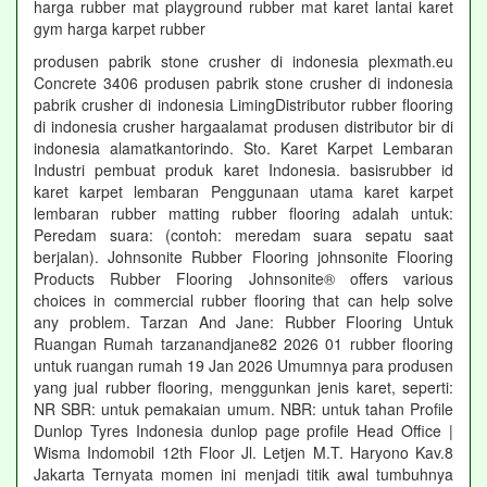
harga rubber mat playground rubber mat karet lantai karet
gym harga karpet rubber
produsen pabrik stone crusher di indonesia plexmath.eu
Concrete 3406 produsen pabrik stone crusher di indonesia
pabrik crusher di indonesia LimingDistributor rubber flooring
di indonesia crusher hargaalamat produsen distributor bir di
indonesia alamatkantorindo. Sto. Karet Karpet Lembaran
Industri pembuat produk karet Indonesia. basisrubber id
karet karpet lembaran Penggunaan utama karet karpet
lembaran rubber matting rubber flooring adalah untuk:
Peredam suara: (contoh: meredam suara sepatu saat
berjalan). Johnsonite Rubber Flooring johnsonite Flooring
Products Rubber Flooring Johnsonite® offers various
choices in commercial rubber flooring that can help solve
any problem. Tarzan And Jane: Rubber Flooring Untuk
Ruangan Rumah tarzanandjane82 2026 01 rubber flooring
untuk ruangan rumah 19 Jan 2026 Umumnya para produsen
yang jual rubber flooring, menggunkan jenis karet, seperti:
NR SBR: untuk pemakaian umum. NBR: untuk tahan Profile
Dunlop Tyres Indonesia dunlop page profile Head Office |
Wisma Indomobil 12th Floor Jl. Letjen M.T. Haryono Kav.8
Jakarta Ternyata momen ini menjadi titik awal tumbuhnya