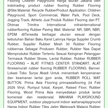
Flooring Children Playground Harga Murah Jakarta oleh
indotrading product rubber flooring Rubber Flooring
@Site:Material: Recycle RubberProduct Application: Children
Playground, Sport Commercial, Water Park, Pool Deck,
Jogging Track, Athletic Jual Produk Rubber Flooring dari PT.
Dhimas Trimitra International mitrainternational
rubberflooring Rubber Paving Wall. Material: NR, SBR, NBR,
EPDM dllTersedia berbagai ukuran sesuai dengan
kebutuhan Bahan Baku Karet Lainnya Harga Supplier Crumb
Rubber, Supplier Rubber Mesh 30 Rubber Flooring
rubbernas Sebagai Produsen Rubber, Rubber Nas Dapat
Memproduksi Rubber Tertentu Sesuai Keinginan Pelanggan
Termasuk Rubber Shoes, Lantai Rubber, Rubber RUBBER
FLOORING • ALAT FITNES CENTER STANDART, ALAT
fitnessmurah rubber flooring RUBBER FLOORING. Banner.
Lokasi Toko Surya Abadi Untuk menambah kenyamanan
dan keamanan lantai gym anda, RUBBER ROLL MAT
BUTTON. Prima Asia Flooring primaasiaflooring 24 Feb
2026 Vinyl, Rumput futsal, Karpet, Raised Floor, Rubber
Flooring, Wood Prima Asia menyediakan produk lantai
komersial dan residensial. WAHANA PLAYGROUND
EQUIPMENT, outdoor playground indoor wahanaplayground
Harga Indoor Rubber Tiles Jatim Waterpark Malang Rubber