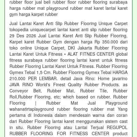
rubber floor jual beli rubber floor rubber flooring surabaya
harga rubber mat playground rubber mat karet lantai karet
gym harga karpet rubber
Jual Lantai Karet Anti Slip Rubber Flooring Unique Carpet
tokopedia uniquecarpet lantai karet anti slip rubber flooring
29 Des 2026 Jual Lantai Karet Anti Slip Rubber Flooring,
Karpet karet Rubber Gym dengan harga Rp 350.000 dari
toko online Unique Carpet, DKI Jakarta Rubber Flooring
Lantai Karet Untuk Fitness • ALAT FITNES CENTER global
fitness surabaya rubber flooring lantai karet untuk fitness
Rubber Flooring Lantai Karet Untuk Fitness. Rubber Flooring
Gymex Tebal 1,5 Cm. Rubber Flooring Gymex Tebal HARGA
210.000 PER LEMBAR. detail Java Rino: Home javarino
JAVA RINO World's Finest Quality Rubber Products. as
Conveyor Belt, Rubber Mat, Rubber Tile, Rubber
Roll,Rubber Flooring, etc; which based on rubber. Rubber
Flooring | Rubber Mat Jual Playground
wahanatirtaplayground rubber flooring rubber mat Yang
pertama di Indonesia dalam mendesain warna dan coran
dari Rubber Flooring lantai karet menggunakan sistem cast
in situ. Rubber Flooring atau Lantai Terjual REGUPOL
RUBBER FLOORING FOR FITNESS CENTER product