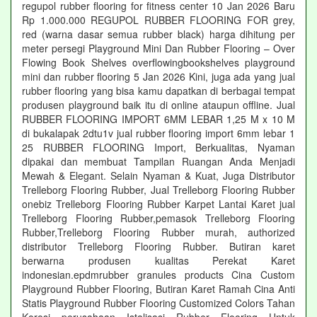
regupol rubber flooring for fitness center 10 Jan 2026 Baru
Rp 1.000.000 REGUPOL RUBBER FLOORING FOR grey,
red (warna dasar semua rubber black) harga dihitung per
meter persegi Playground Mini Dan Rubber Flooring – Over
Flowing Book Shelves overflowingbookshelves playground
mini dan rubber flooring 5 Jan 2026 Kini, juga ada yang jual
rubber flooring yang bisa kamu dapatkan di berbagai tempat
produsen playground baik itu di online ataupun offline. Jual
RUBBER FLOORING IMPORT 6MM LEBAR 1,25 M x 10 M
di bukalapak 2dtu1v jual rubber flooring import 6mm lebar 1
25 RUBBER FLOORING Import, Berkualitas, Nyaman
dipakai dan membuat Tampilan Ruangan Anda Menjadi
Mewah & Elegant. Selain Nyaman & Kuat, Juga Distributor
Trelleborg Flooring Rubber, Jual Trelleborg Flooring Rubber
onebiz Trelleborg Flooring Rubber Karpet Lantai Karet jual
Trelleborg Flooring Rubber,pemasok Trelleborg Flooring
Rubber,Trelleborg Flooring Rubber murah, authorized
distributor Trelleborg Flooring Rubber. Butiran karet
berwarna produsen kualitas Perekat Karet
indonesian.epdmrubber granules products Cina Custom
Playground Rubber Flooring, Butiran Karet Ramah Cina Anti
Statis Playground Rubber Flooring Customized Colors Tahan