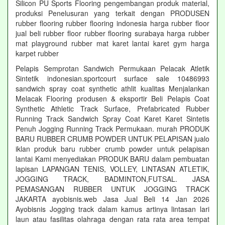
Silicon PU Sports Flooring pengembangan produk material,
produksi Penelusuran yang terkait dengan PRODUSEN
rubber flooring rubber flooring indonesia harga rubber floor
jual beli rubber floor rubber flooring surabaya harga rubber
mat playground rubber mat karet lantai karet gym harga
karpet rubber
Pelapis Semprotan Sandwich Permukaan Pelacak Atletik
Sintetik indonesian.sportcourt surface sale 10486993
sandwich spray coat synthetic athlit kualitas Menjalankan
Melacak Flooring produsen & eksportir Beli Pelapis Coat
Synthetic Athletic Track Surface, Prefabricated Rubber
Running Track Sandwich Spray Coat Karet Karet Sintetis
Penuh Jogging Running Track Permukaan. murah PRODUK
BARU RUBBER CRUMB POWDER UNTUK PELAPISAN jualo
iklan produk baru rubber crumb powder untuk pelapisan
lantai Kami menyediakan PRODUK BARU dalam pembuatan
lapisan LAPANGAN TENIS, VOLLEY, LINTASAN ATLETIK,
JOGGING TRACK, BADMINTON,FUTSAL. JASA
PEMASANGAN RUBBER UNTUK JOGGING TRACK
JAKARTA ayobisnis.web Jasa Jual Beli 14 Jan 2026
Ayobisnis Jogging track dalam kamus artinya lintasan lari
laun atau fasilitas olahraga dengan rata rata area tempat