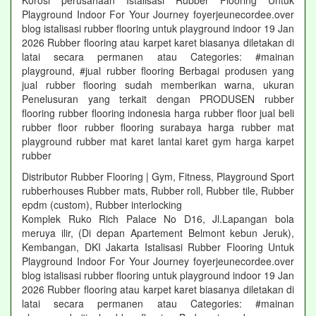
Korosi perusahaan Istalisasi Rubber Flooring Untuk
Playground Indoor For Your Journey foyerjeunecordee.over
blog istalisasi rubber flooring untuk playground indoor 19 Jan
2026 Rubber flooring atau karpet karet biasanya diletakan di
latai secara permanen atau Categories: #mainan
playground, #jual rubber flooring Berbagai produsen yang
jual rubber flooring sudah memberikan warna, ukuran
Penelusuran yang terkait dengan PRODUSEN rubber
flooring rubber flooring indonesia harga rubber floor jual beli
rubber floor rubber flooring surabaya harga rubber mat
playground rubber mat karet lantai karet gym harga karpet
rubber
Distributor Rubber Flooring | Gym, Fitness, Playground Sport
rubberhouses Rubber mats, Rubber roll, Rubber tile, Rubber
epdm (custom), Rubber interlocking
Komplek Ruko Rich Palace No D16, Jl.Lapangan bola
meruya ilir, (Di depan Apartement Belmont kebun Jeruk),
Kembangan, DKI Jakarta Istalisasi Rubber Flooring Untuk
Playground Indoor For Your Journey foyerjeunecordee.over
blog istalisasi rubber flooring untuk playground indoor 19 Jan
2026 Rubber flooring atau karpet karet biasanya diletakan di
latai secara permanen atau Categories: #mainan