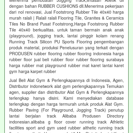
Menerima pembuatan Jogging Track,lintasan Atletik dll
dengan bahan RUBBER CUSHIONS dll.Menerima pekerjaan
dari nol renovasi, Jual Footstrong Rubber Tile 40x40 harga
murah ralali | Ralali ralali Flooring Tile, Granites & Ceramics
Tiles No Brand Pusat Footstrong,Harga Footstrong Rubber
Tile 40x40 berkualitas. untuk taman bermain anak anak
(playground), jogging track, lantai pinggir kolam renang
Running Track Silicon PU Sports Flooring pengembangan
produk material, produksi Penelusuran yang terkait dengan
PRODUSEN rubber flooring rubber flooring indonesia harga
rubber floor jual beli rubber floor rubber flooring surabaya
harga rubber mat playground rubber mat karet lantai karet
gym harga karpet rubber
Jual Beli Alat Gym & Perlengkapannya di Indonesia, Agen,
Distributor indonetwork alat gym perlengkapannya Temukan
agen, supplier dan distributor Alat Gym & Perlengkapannya
terlengkap hanya disini. Kami menyediakan database
terlengkap dengan harga termurah untuk produk Alat Gym.
Rubber Paving (For Playground, Jogging Track) penutup
lantai berjalan track Alibaba Produsen Directory
indonesian.alibaba g floor cover running track Athletic
facilities sport and gym used rubber althetic running track