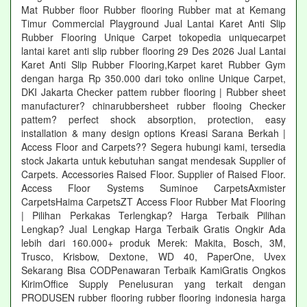
Mat Rubber floor Rubber flooring Rubber mat at Kemang
Timur Commercial Playground Jual Lantai Karet Anti Slip
Rubber Flooring Unique Carpet tokopedia uniquecarpet
lantai karet anti slip rubber flooring 29 Des 2026 Jual Lantai
Karet Anti Slip Rubber Flooring,Karpet karet Rubber Gym
dengan harga Rp 350.000 dari toko online Unique Carpet,
DKI Jakarta Checker pattem rubber flooring | Rubber sheet
manufacturer? chinarubbersheet rubber flooing Checker
pattem? perfect shock absorption, protection, easy
installation & many design options Kreasi Sarana Berkah |
Access Floor and Carpets?? Segera hubungi kami, tersedia
stock Jakarta untuk kebutuhan sangat mendesak Supplier of
Carpets. Accessories Raised Floor. Supplier of Raised Floor.
Access Floor Systems Suminoe CarpetsAxmister
CarpetsHaima CarpetsZT Access Floor Rubber Mat Flooring
| Pilihan Perkakas Terlengkap? Harga Terbaik Pilihan
Lengkap? Jual Lengkap Harga Terbaik Gratis Ongkir Ada
lebih dari 160.000+ produk Merek: Makita, Bosch, 3M,
Trusco, Krisbow, Dextone, WD 40, PaperOne, Uvex
Sekarang Bisa CODPenawaran Terbaik KamiGratis Ongkos
KirimOffice Supply Penelusuran yang terkait dengan
PRODUSEN rubber flooring rubber flooring indonesia harga