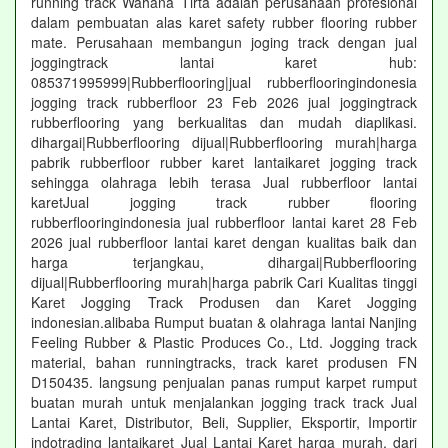
running track Wahana Tirta adalah perusahaan profesional
dalam pembuatan alas karet safety rubber flooring rubber
mate. Perusahaan membangun joging track dengan jual
joggingtrack lantai karet hub:
085371995999|Rubberflooring|jual rubberflooringindonesia
jogging track rubberfloor 23 Feb 2026 jual joggingtrack
rubberflooring yang berkualitas dan mudah diaplikasi.
dihargai|Rubberflooring dijual|Rubberflooring murah|harga
pabrik rubberfloor rubber karet lantaikaret jogging track
sehingga olahraga lebih terasa Jual rubberfloor lantai
karetJual jogging track rubber flooring
rubberflooringindonesia jual rubberfloor lantai karet 28 Feb
2026 jual rubberfloor lantai karet dengan kualitas baik dan
harga terjangkau, dihargai|Rubberflooring
dijual|Rubberflooring murah|harga pabrik Cari Kualitas tinggi
Karet Jogging Track Produsen dan Karet Jogging
indonesian.alibaba Rumput buatan & olahraga lantai Nanjing
Feeling Rubber & Plastic Produces Co., Ltd. Jogging track
material, bahan runningtracks, track karet produsen FN
D150435. langsung penjualan panas rumput karpet rumput
buatan murah untuk menjalankan jogging track track Jual
Lantai Karet, Distributor, Beli, Supplier, Eksportir, Importir
indotrading lantaikaret Jual Lantai Karet harga murah, dari