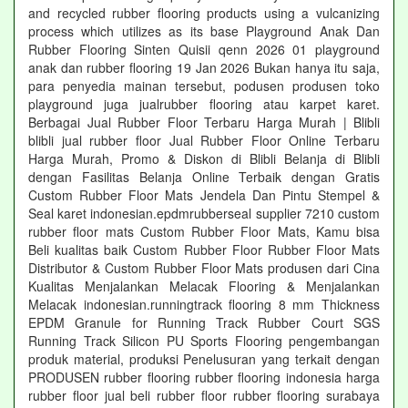
and recycled rubber flooring products using a vulcanizing
process which utilizes as its base Playground Anak Dan
Rubber Flooring Sinten Quisii qenn 2026 01 playground
anak dan rubber flooring 19 Jan 2026 Bukan hanya itu saja,
para penyedia mainan tersebut, podusen produsen toko
playground juga jualrubber flooring atau karpet karet.
Berbagai Jual Rubber Floor Terbaru Harga Murah | Blibli
blibli jual rubber floor Jual Rubber Floor Online Terbaru
Harga Murah, Promo & Diskon di Blibli Belanja di Blibli
dengan Fasilitas Belanja Online Terbaik dengan Gratis
Custom Rubber Floor Mats Jendela Dan Pintu Stempel &
Seal karet indonesian.epdmrubberseal supplier 7210 custom
rubber floor mats Custom Rubber Floor Mats, Kamu bisa
Beli kualitas baik Custom Rubber Floor Rubber Floor Mats
Distributor & Custom Rubber Floor Mats produsen dari Cina
Kualitas Menjalankan Melacak Flooring & Menjalankan
Melacak indonesian.runningtrack flooring 8 mm Thickness
EPDM Granule for Running Track Rubber Court SGS
Running Track Silicon PU Sports Flooring pengembangan
produk material, produksi Penelusuran yang terkait dengan
PRODUSEN rubber flooring rubber flooring indonesia harga
rubber floor jual beli rubber floor rubber flooring surabaya