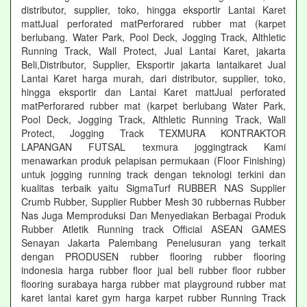
distributor, supplier, toko, hingga eksportir Lantai Karet
mattJual perforated matPerforared rubber mat (karpet
berlubang. Water Park, Pool Deck, Jogging Track, Althletic
Running Track, Wall Protect, Jual Lantai Karet, jakarta
Beli,Distributor, Supplier, Eksportir jakarta lantaikaret Jual
Lantai Karet harga murah, dari distributor, supplier, toko,
hingga eksportir dan Lantai Karet mattJual perforated
matPerforared rubber mat (karpet berlubang Water Park,
Pool Deck, Jogging Track, Althletic Running Track, Wall
Protect, Jogging Track TEXMURA KONTRAKTOR
LAPANGAN FUTSAL texmura joggingtrack Kami
menawarkan produk pelapisan permukaan (Floor Finishing)
untuk jogging running track dengan teknologi terkini dan
kualitas terbaik yaitu SigmaTurf RUBBER NAS Supplier
Crumb Rubber, Supplier Rubber Mesh 30 rubbernas Rubber
Nas Juga Memproduksi Dan Menyediakan Berbagai Produk
Rubber Atletik Running track Official ASEAN GAMES
Senayan Jakarta Palembang Penelusuran yang terkait
dengan PRODUSEN rubber flooring rubber flooring
indonesia harga rubber floor jual beli rubber floor rubber
flooring surabaya harga rubber mat playground rubber mat
karet lantai karet gym harga karpet rubber Running Track