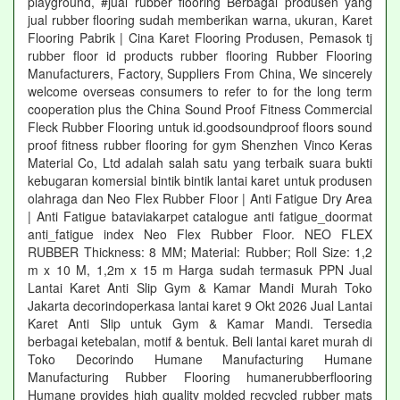
playground, #jual rubber flooring Berbagai produsen yang
jual rubber flooring sudah memberikan warna, ukuran, Karet
Flooring Pabrik | Cina Karet Flooring Produsen, Pemasok tj
rubber floor id products rubber flooring Rubber Flooring
Manufacturers, Factory, Suppliers From China, We sincerely
welcome overseas consumers to refer to for the long term
cooperation plus the China Sound Proof Fitness Commercial
Fleck Rubber Flooring untuk id.goodsoundproof floors sound
proof fitness rubber flooring for gym Shenzhen Vinco Keras
Material Co, Ltd adalah salah satu yang terbaik suara bukti
kebugaran komersial bintik bintik lantai karet untuk produsen
olahraga dan Neo Flex Rubber Floor | Anti Fatigue Dry Area
| Anti Fatigue bataviakarpet catalogue anti fatigue_doormat
anti_fatigue index Neo Flex Rubber Floor. NEO FLEX
RUBBER Thickness: 8 MM; Material: Rubber; Roll Size: 1,2
m x 10 M, 1,2m x 15 m Harga sudah termasuk PPN Jual
Lantai Karet Anti Slip Gym & Kamar Mandi Murah Toko
Jakarta decorindoperkasa lantai karet 9 Okt 2026 Jual Lantai
Karet Anti Slip untuk Gym & Kamar Mandi. Tersedia
berbagai ketebalan, motif & bentuk. Beli lantai karet murah di
Toko Decorindo Humane Manufacturing Humane
Manufacturing Rubber Flooring humanerubberflooring
Humane provides high quality molded recycled rubber mats