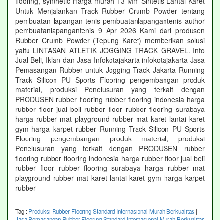
flooring, synthetic Harga murah 13 Mm Sintetis Lantai Karet
Untuk Menjalankan Track Rubber Crumb Powder tentang
pembuatan lapangan tenis pembuatanlapangantenis author
pembuatanlapangantenis 9 Apr 2026 Kami dari produsen
Rubber Crumb Powder (Tepung Karet) memberikan solusi
yaitu LINTASAN ATLETIK JOGGING TRACK GRAVEL. Info
Jual Beli, Iklan dan Jasa Infokotajakarta infokotajakarta Jasa
Pemasangan Rubber untuk Jogging Track Jakarta Running
Track Silicon PU Sports Flooring pengembangan produk
material, produksi Penelusuran yang terkait dengan
PRODUSEN rubber flooring rubber flooring indonesia harga
rubber floor jual beli rubber floor rubber flooring surabaya
harga rubber mat playground rubber mat karet lantai karet
gym harga karpet rubber Running Track Silicon PU Sports
Flooring pengembangan produk material, produksi
Penelusuran yang terkait dengan PRODUSEN rubber
flooring rubber flooring indonesia harga rubber floor jual beli
rubber floor rubber flooring surabaya harga rubber mat
playground rubber mat karet lantai karet gym harga karpet
rubber
Tag :
Produksi Rubber Flooring Standard Internasional Murah Berkualitas
|
Jasa Pemasangan Rubber Flooring Standard Internasional Murah Berkualitas