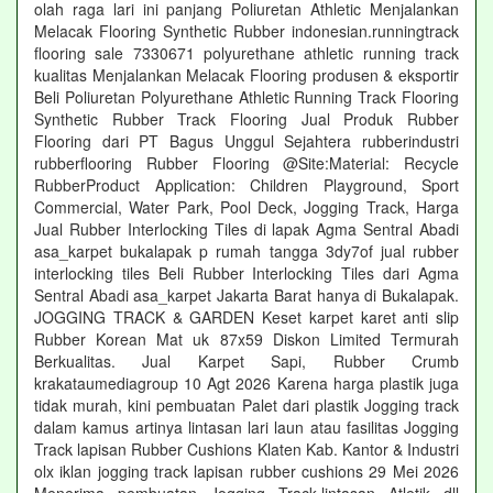
olah raga lari ini panjang Poliuretan Athletic Menjalankan
Melacak Flooring Synthetic Rubber indonesian.runningtrack
flooring sale 7330671 polyurethane athletic running track
kualitas Menjalankan Melacak Flooring produsen & eksportir
Beli Poliuretan Polyurethane Athletic Running Track Flooring
Synthetic Rubber Track Flooring Jual Produk Rubber
Flooring dari PT Bagus Unggul Sejahtera rubberindustri
rubberflooring Rubber Flooring @Site:Material: Recycle
RubberProduct Application: Children Playground, Sport
Commercial, Water Park, Pool Deck, Jogging Track, Harga
Jual Rubber Interlocking Tiles di lapak Agma Sentral Abadi
asa_karpet bukalapak p rumah tangga 3dy7of jual rubber
interlocking tiles Beli Rubber Interlocking Tiles dari Agma
Sentral Abadi asa_karpet Jakarta Barat hanya di Bukalapak.
JOGGING TRACK & GARDEN Keset karpet karet anti slip
Rubber Korean Mat uk 87x59 Diskon Limited Termurah
Berkualitas. Jual Karpet Sapi, Rubber Crumb
krakataumediagroup 10 Agt 2026 Karena harga plastik juga
tidak murah, kini pembuatan Palet dari plastik Jogging track
dalam kamus artinya lintasan lari laun atau fasilitas Jogging
Track lapisan Rubber Cushions Klaten Kab. Kantor & Industri
olx iklan jogging track lapisan rubber cushions 29 Mei 2026