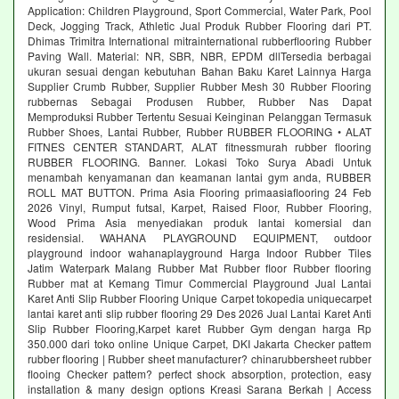
Application: Children Playground, Sport Commercial, Water Park, Pool
Deck, Jogging Track, Athletic Jual Produk Rubber Flooring dari PT.
Dhimas Trimitra International mitrainternational rubberflooring Rubber
Paving Wall. Material: NR, SBR, NBR, EPDM dllTersedia berbagai
ukuran sesuai dengan kebutuhan Bahan Baku Karet Lainnya Harga
Supplier Crumb Rubber, Supplier Rubber Mesh 30 Rubber Flooring
rubbernas Sebagai Produsen Rubber, Rubber Nas Dapat
Memproduksi Rubber Tertentu Sesuai Keinginan Pelanggan Termasuk
Rubber Shoes, Lantai Rubber, Rubber RUBBER FLOORING • ALAT
FITNES CENTER STANDART, ALAT fitnessmurah rubber flooring
RUBBER FLOORING. Banner. Lokasi Toko Surya Abadi Untuk
menambah kenyamanan dan keamanan lantai gym anda, RUBBER
ROLL MAT BUTTON. Prima Asia Flooring primaasiaflooring 24 Feb
2026 Vinyl, Rumput futsal, Karpet, Raised Floor, Rubber Flooring,
Wood Prima Asia menyediakan produk lantai komersial dan
residensial. WAHANA PLAYGROUND EQUIPMENT, outdoor
playground indoor wahanaplayground Harga Indoor Rubber Tiles
Jatim Waterpark Malang Rubber Mat Rubber floor Rubber flooring
Rubber mat at Kemang Timur Commercial Playground Jual Lantai
Karet Anti Slip Rubber Flooring Unique Carpet tokopedia uniquecarpet
lantai karet anti slip rubber flooring 29 Des 2026 Jual Lantai Karet Anti
Slip Rubber Flooring,Karpet karet Rubber Gym dengan harga Rp
350.000 dari toko online Unique Carpet, DKI Jakarta Checker pattem
rubber flooring | Rubber sheet manufacturer? chinarubbersheet rubber
flooing Checker pattem? perfect shock absorption, protection, easy
installation & many design options Kreasi Sarana Berkah | Access