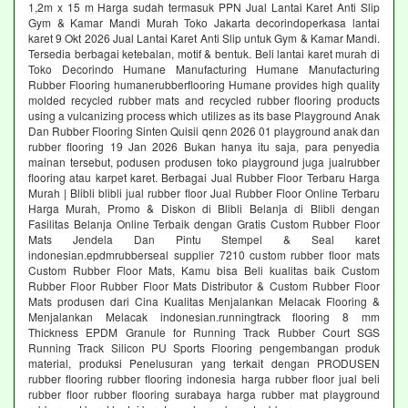
1,2m x 15 m Harga sudah termasuk PPN Jual Lantai Karet Anti Slip
Gym & Kamar Mandi Murah Toko Jakarta decorindoperkasa lantai
karet 9 Okt 2026 Jual Lantai Karet Anti Slip untuk Gym & Kamar Mandi.
Tersedia berbagai ketebalan, motif & bentuk. Beli lantai karet murah di
Toko Decorindo Humane Manufacturing Humane Manufacturing
Rubber Flooring humanerubberflooring Humane provides high quality
molded recycled rubber mats and recycled rubber flooring products
using a vulcanizing process which utilizes as its base Playground Anak
Dan Rubber Flooring Sinten Quisii qenn 2026 01 playground anak dan
rubber flooring 19 Jan 2026 Bukan hanya itu saja, para penyedia
mainan tersebut, podusen produsen toko playground juga jualrubber
flooring atau karpet karet. Berbagai Jual Rubber Floor Terbaru Harga
Murah | Blibli blibli jual rubber floor Jual Rubber Floor Online Terbaru
Harga Murah, Promo & Diskon di Blibli Belanja di Blibli dengan
Fasilitas Belanja Online Terbaik dengan Gratis Custom Rubber Floor
Mats Jendela Dan Pintu Stempel & Seal karet
indonesian.epdmrubberseal supplier 7210 custom rubber floor mats
Custom Rubber Floor Mats, Kamu bisa Beli kualitas baik Custom
Rubber Floor Rubber Floor Mats Distributor & Custom Rubber Floor
Mats produsen dari Cina Kualitas Menjalankan Melacak Flooring &
Menjalankan Melacak indonesian.runningtrack flooring 8 mm
Thickness EPDM Granule for Running Track Rubber Court SGS
Running Track Silicon PU Sports Flooring pengembangan produk
material, produksi Penelusuran yang terkait dengan PRODUSEN
rubber flooring rubber flooring indonesia harga rubber floor jual beli
rubber floor rubber flooring surabaya harga rubber mat playground