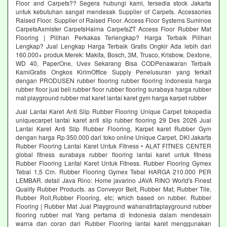
Floor and Carpets?? Segera hubungi kami, tersedia stock Jakarta
untuk kebutuhan sangat mendesak Supplier of Carpets. Accessories
Raised Floor. Supplier of Raised Floor. Access Floor Systems Suminoe
CarpetsAxmister CarpetsHaima CarpetsZT Access Floor Rubber Mat
Flooring | Pilihan Perkakas Terlengkap? Harga Terbaik Pilihan
Lengkap? Jual Lengkap Harga Terbaik Gratis Ongkir Ada lebih dari
160.000+ produk Merek: Makita, Bosch, 3M, Trusco, Krisbow, Dextone,
WD 40, PaperOne, Uvex Sekarang Bisa CODPenawaran Terbaik
KamiGratis Ongkos KirimOffice Supply Penelusuran yang terkait
dengan PRODUSEN rubber flooring rubber flooring indonesia harga
rubber floor jual beli rubber floor rubber flooring surabaya harga rubber
mat playground rubber mat karet lantai karet gym harga karpet rubber
Jual Lantai Karet Anti Slip Rubber Flooring Unique Carpet tokopedia
uniquecarpet lantai karet anti slip rubber flooring 29 Des 2026 Jual
Lantai Karet Anti Slip Rubber Flooring, Karpet karet Rubber Gym
dengan harga Rp 350.000 dari toko online Unique Carpet, DKI Jakarta
Rubber Flooring Lantai Karet Untuk Fitness • ALAT FITNES CENTER
global fitness surabaya rubber flooring lantai karet untuk fitness
Rubber Flooring Lantai Karet Untuk Fitness. Rubber Flooring Gymex
Tebal 1,5 Cm. Rubber Flooring Gymex Tebal HARGA 210.000 PER
LEMBAR. detail Java Rino: Home javarino JAVA RINO World's Finest
Quality Rubber Products. as Conveyor Belt, Rubber Mat, Rubber Tile,
Rubber Roll,Rubber Flooring, etc; which based on rubber. Rubber
Flooring | Rubber Mat Jual Playground wahanatirtaplayground rubber
flooring rubber mat Yang pertama di Indonesia dalam mendesain
warna dan coran dari Rubber Flooring lantai karet menggunakan