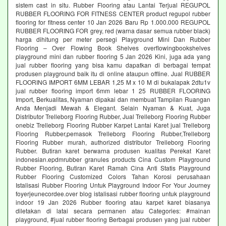
sistem cast in situ. Rubber Flooring atau Lantai Terjual REGUPOL
RUBBER FLOORING FOR FITNESS CENTER product regupol rubber
flooring for fitness center 10 Jan 2026 Baru Rp 1.000.000 REGUPOL
RUBBER FLOORING FOR grey, red (warna dasar semua rubber black)
harga dihitung per meter persegi Playground Mini Dan Rubber
Flooring – Over Flowing Book Shelves overflowingbookshelves
playground mini dan rubber flooring 5 Jan 2026 Kini, juga ada yang
jual rubber flooring yang bisa kamu dapatkan di berbagai tempat
produsen playground baik itu di online ataupun offline. Jual RUBBER
FLOORING IMPORT 6MM LEBAR 1,25 M x 10 M di bukalapak 2dtu1v
jual rubber flooring import 6mm lebar 1 25 RUBBER FLOORING
Import, Berkualitas, Nyaman dipakai dan membuat Tampilan Ruangan
Anda Menjadi Mewah & Elegant. Selain Nyaman & Kuat, Juga
Distributor Trelleborg Flooring Rubber, Jual Trelleborg Flooring Rubber
onebiz Trelleborg Flooring Rubber Karpet Lantai Karet jual Trelleborg
Flooring Rubber,pemasok Trelleborg Flooring Rubber,Trelleborg
Flooring Rubber murah, authorized distributor Trelleborg Flooring
Rubber. Butiran karet berwarna produsen kualitas Perekat Karet
indonesian.epdmrubber granules products Cina Custom Playground
Rubber Flooring, Butiran Karet Ramah Cina Anti Statis Playground
Rubber Flooring Customized Colors Tahan Korosi perusahaan
Istalisasi Rubber Flooring Untuk Playground Indoor For Your Journey
foyerjeunecordee.over blog istalisasi rubber flooring untuk playground
indoor 19 Jan 2026 Rubber flooring atau karpet karet biasanya
diletakan di latai secara permanen atau Categories: #mainan
playground, #jual rubber flooring Berbagai produsen yang jual rubber