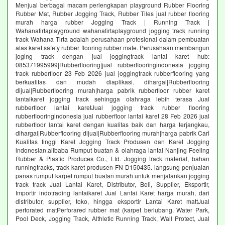
Menjual berbagai macam perlengkapan playground Rubber Flooring
Rubber Mat, Rubber Jogging Track, Rubber Tiles jual rubber flooring
murah harga rubber Jogging Track | Running Track |
Wahanatirtaplayground wahanatirtaplayground jogging track running
track Wahana Tirta adalah perusahaan profesional dalam pembuatan
alas karet safety rubber flooring rubber mate. Perusahaan membangun
joging track dengan jual joggingtrack lantai karet hub:
085371995999|Rubberflooring|jual rubberflooringindonesia jogging
track rubberfloor 23 Feb 2026 jual joggingtrack rubberflooring yang
berkualitas dan mudah diaplikasi. dihargai|Rubberflooring
dijual|Rubberflooring murah|harga pabrik rubberfloor rubber karet
lantaikaret jogging track sehingga olahraga lebih terasa Jual
rubberfloor lantai karetJual jogging track rubber flooring
rubberflooringindonesia jual rubberfloor lantai karet 28 Feb 2026 jual
rubberfloor lantai karet dengan kualitas baik dan harga terjangkau,
dihargai|Rubberflooring dijual|Rubberflooring murah|harga pabrik Cari
Kualitas tinggi Karet Jogging Track Produsen dan Karet Jogging
indonesian.alibaba Rumput buatan & olahraga lantai Nanjing Feeling
Rubber & Plastic Produces Co., Ltd. Jogging track material, bahan
runningtracks, track karet produsen FN D150435. langsung penjualan
panas rumput karpet rumput buatan murah untuk menjalankan jogging
track track Jual Lantai Karet, Distributor, Beli, Supplier, Eksportir,
Importir indotrading lantaikaret Jual Lantai Karet harga murah, dari
distributor, supplier, toko, hingga eksportir Lantai Karet mattJual
perforated matPerforared rubber mat (karpet berlubang. Water Park,
Pool Deck, Jogging Track, Althletic Running Track, Wall Protect, Jual