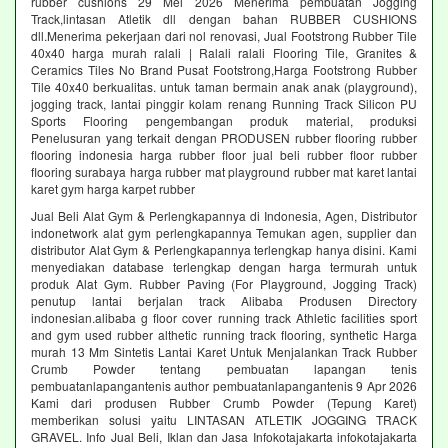
rubber cushions 29 Mei 2026 Menerima pembuatan Jogging
Track,lintasan Atletik dll dengan bahan RUBBER CUSHIONS
dll.Menerima pekerjaan dari nol renovasi, Jual Footstrong Rubber Tile
40x40 harga murah ralali | Ralali ralali Flooring Tile, Granites &
Ceramics Tiles No Brand Pusat Footstrong,Harga Footstrong Rubber
Tile 40x40 berkualitas. untuk taman bermain anak anak (playground),
jogging track, lantai pinggir kolam renang Running Track Silicon PU
Sports Flooring pengembangan produk material, produksi
Penelusuran yang terkait dengan PRODUSEN rubber flooring rubber
flooring indonesia harga rubber floor jual beli rubber floor rubber
flooring surabaya harga rubber mat playground rubber mat karet lantai
karet gym harga karpet rubber
Jual Beli Alat Gym & Perlengkapannya di Indonesia, Agen, Distributor
indonetwork alat gym perlengkapannya Temukan agen, supplier dan
distributor Alat Gym & Perlengkapannya terlengkap hanya disini. Kami
menyediakan database terlengkap dengan harga termurah untuk
produk Alat Gym. Rubber Paving (For Playground, Jogging Track)
penutup lantai berjalan track Alibaba Produsen Directory
indonesian.alibaba g floor cover running track Athletic facilities sport
and gym used rubber althetic running track flooring, synthetic Harga
murah 13 Mm Sintetis Lantai Karet Untuk Menjalankan Track Rubber
Crumb Powder tentang pembuatan lapangan tenis
pembuatanlapangantenis author pembuatanlapangantenis 9 Apr 2026
Kami dari produsen Rubber Crumb Powder (Tepung Karet)
memberikan solusi yaitu LINTASAN ATLETIK JOGGING TRACK
GRAVEL. Info Jual Beli, Iklan dan Jasa Infokotajakarta infokotajakarta