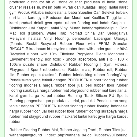
produsen distributor bir di. stone crusher produsen di india. stone
crusher resales in. mesin batu Murah dan Kualitas Tinggi lantai karet
gym Produk Alibaba indonesian.alibaba Supplier Cari Seleksi Terbaik
dari lantai karet gym Produsen dan Murah sert Kualitas Tinggi lantai
karet product detail gym epdm rubber flooring mat Indah Graphia |
Distributor Jual Karpet Lantai Vinyl Murah indahgraphiaMeliputi: Coin
Mat Roll (Rubber), Water Trap, Nomad China Dan Sebagainya
Melayani Instalasi Vinyl Flooring, pembuatan Lapangan Olaraga
(Tennis, Rockit Recycled Rubber Floor with EPDM Granular
RKC04FLR kredoaum id recycled rubber floor with epdm granular 90%
Recycled rubber with 10% Ethylene Propylene Diene Monomer •
Envirement friendly, non toxic • Shock absorption, anti slip • 100 x
100cm puzzle shape Distributor Rubber Flooring | Gym, Fitness,
Playground Sport? rubberhouses Rubber mats, Rubber roll, Rubber
tile, Rubber epdm (custom), Rubber interlocking rubber flooringVinyl
Penelusuran yang terkait dengan PRODUSEN rubber flooring rubber
flooring indonesia harga rubber floor jual beli rubber floor rubber
flooring surabaya harga rubber mat playground rubber mat karet lantai
karet gym harga karpet rubber Running Track Silicon PU Sports
Flooring pengembangan produk material, produksi Penelusuran yang
terkait dengan PRODUSEN rubber flooring rubber flooring indonesia
harga rubber floor jual beli rubber floor rubber flooring surabaya harga
rubber mat playground rubber mat karet lantai karet gym harga karpet
rubber
Rubber Flooring Rubber Mat, Rubber Jogging Track, Rubber Tiles jual
wahanaplayground index1.php?wahana=3&idc=Rubber%20Flooring