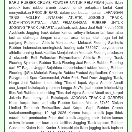
BARU RUBBER CRUMB POWDER UNTUK PELAPISAN jualo iklan
produk baru rubber crumb powder untuk pelapisan lantai Kami
menyediakan PRODUK BARU dalam pembuatan lapisan LAPANGAN
TENIS, VOLLEY, LINTASAN ATLETIK, JOGGING TRACK,
BADMINTON,FUTSAL. JASA PEMASANGAN RUBBER UNTUK
JOGGING TRACK JAKARTA ayobisnis.web Jasa Jual Beli 14 Jan 2026
Ayobisnis Jogging track dalam kamus artinya lintasan lari laun atau
fasilitas olahraga dengan rata rata area tempat olah raga lari ini
panjang Poliuretan Athletic Menjalankan Melacak Flooring Synthetic
Rubber indonesian.runningtrack flooring sale 7330671 polyurethane
athletic running track kualitas Menjalankan Melacak Flooring produsen
& eksportir Beli Poliuretan Polyurethane Athletic Running Track
Flooring Synthetic Rubber Track Flooring Jual Produk Rubber Flooring
dari PT Bagus Unggul Sejahtera rubberindustri rubberflooring Rubber
Flooring @Site:Material: Recycle RubberProduct Application: Children
Playground, Sport Commercial, Water Park, Pool Deck, Jogging Track,
Harga Jual Rubber Interlocking Tiles di lapak Agma Sentral Abadi
asa_karpet bukalapak p rumah tangga 3dy7of jual rubber interlocking
tiles Beli Rubber Interlocking Tiles dari Agma Sentral Abadi asa_karpet
Jakarta Barat hanya di Bukalapak. JOGGING TRACK & GARDEN
Keset karpet karet anti slip Rubber Korean Mat uk 87x59 Diskon
Limited Termurah Berkualitas. Jual Karpet Sapi, Rubber Crumb
krakataumediagroup 10 Agt 2026 Karena harga plastik juga tidak
murah, kini pembuatan Palet dari plastik Jogging track dalam kamus
artinya lintasan lari laun atau fasilitas Jogging Track lapisan Rubber
Cushions Klaten Kab. Kantor & Industri olx iklan jogging track lapisan