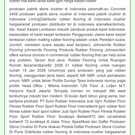
rubber mat karet lantai karet gym harga karpet rubber
produsen pabrik stone crusher di indonesia plexmath.eu Concrete
3406 produsen pabrik stone crusher di indonesia pabrik crusher di
indonesia LimingDistributor rubber flooring di indonesia crusher
hargaalamat produsen distributor bir di indonesia alamatkantorindo.
Sto. Karet Karpet Lembaran Industri pembuat produk karet Indonesia.
basisrubber id karet karpet lembaran Penggunaan utama karet karpet
lembaran rubber matting rubber flooring adalah untuk: Peredam suara:
(contoh: meredam suara sepatu saat berjalan). Johnsonite Rubber
Flooring johnsonite Flooring Products Rubber Flooring Johnsonite®
offers various choices in commercial rubber flooring that can help solve
any problem. Tarzan And Jane: Rubber Flooring Untuk Ruangan
Rumah tarzanandjane82 2026 01 rubber flooring untuk ruangan
rumah 19 Jan 2026 Umumnya para produsen yang jual rubber
flooring, menggunkan jenis karet, seperti: NR SBR: untuk pemakaian
umum. NBR: untuk tahan Profile Dunlop Tyres Indonesia dunlop page
profile Head Office | Wisma Indomobil 12th Floor Jl. Letjen M.T.
Haryono Kav.8 Jakarta Ternyata momen ini menjadi titik awal
tumbuhnya industri ban modern. Di bulan April tahun yang sama, ban
pertama produksi PT Sumi Rubber Indonesia Jual Gym Rubber Floor
Fitness Rubber Floor Sport Rubber Floor indonetwork gym rubber floor
fitness rubber floor sport rubber Jual Gym Rubber Floor Fitness Rubber
Floor Sport Rubber Floor Surabaya Baliwerti72 dari ud.sahabat
baliwerti 72 surabaya di Jawa Timur. Spesifikasi dan Daftar Produsen
Stone Crusher Di Pune l4cw.eu Produk Daftar Produsen Stone Crusher
Di Pune Distributor rubber flooring di indonesia crusher hargaalamat