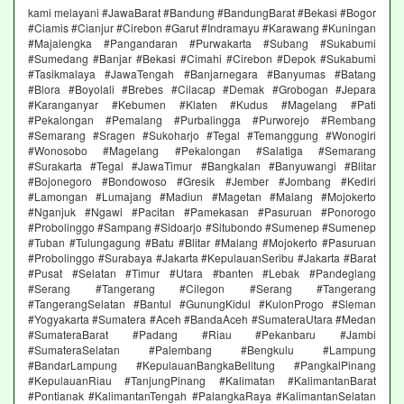
kami melayani #JawaBarat #Bandung #BandungBarat #Bekasi #Bogor
#Ciamis #Cianjur #Cirebon #Garut #Indramayu #Karawang #Kuningan
#Majalengka #Pangandaran #Purwakarta #Subang #Sukabumi
#Sumedang #Banjar #Bekasi #Cimahi #Cirebon #Depok #Sukabumi
#Tasikmalaya #JawaTengah #Banjarnegara #Banyumas #Batang
#Blora #Boyolali #Brebes #Cilacap #Demak #Grobogan #Jepara
#Karanganyar #Kebumen #Klaten #Kudus #Magelang #Pati
#Pekalongan #Pemalang #Purbalingga #Purworejo #Rembang
#Semarang #Sragen #Sukoharjo #Tegal #Temanggung #Wonogiri
#Wonosobo #Magelang #Pekalongan #Salatiga #Semarang
#Surakarta #Tegal #JawaTimur #Bangkalan #Banyuwangi #Blitar
#Bojonegoro #Bondowoso #Gresik #Jember #Jombang #Kediri
#Lamongan #Lumajang #Madiun #Magetan #Malang #Mojokerto
#Nganjuk #Ngawi #Pacitan #Pamekasan #Pasuruan #Ponorogo
#Probolinggo #Sampang #Sidoarjo #Situbondo #Sumenep #Sumenep
#Tuban #Tulungagung #Batu #Blitar #Malang #Mojokerto #Pasuruan
#Probolinggo #Surabaya #Jakarta #KepulauanSeribu #Jakarta #Barat
#Pusat #Selatan #Timur #Utara #banten #Lebak #Pandeglang
#Serang #Tangerang #Cilegon #Serang #Tangerang
#TangerangSelatan #Bantul #GunungKidul #KulonProgo #Sleman
#Yogyakarta #Sumatera #Aceh #BandaAceh #SumateraUtara #Medan
#SumateraBarat #Padang #Riau #Pekanbaru #Jambi
#SumateraSelatan #Palembang #Bengkulu #Lampung
#BandarLampung #KepulauanBangkaBelitung #PangkalPinang
#KepulauanRiau #TanjungPinang #Kalimatan #KalimantanBarat
#Pontianak #KalimantanTengah #PalangkaRaya #KalimantanSelatan