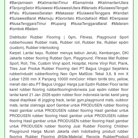
#Banjarmasin #KalimantanTimur #Samarinda #KalimantanUtara
#TanjungSelor #Sulawesi #SulawesiUtara #Manado #SulawesiTengah
#Palu #SulawesiSelatan #Makassar #SulawesiTenggara #Kendari
#SulawesiBarat #Mamuju #Gorontalo #SundaKecil #Bali #Denpasar
#NusaTenggaraTimur #Kupang #NusaTenggaraBarat #Mataram
#lombok #Batam
Distributor Rubber Flooring | Gym, Fitness, Playground Sport
rubberhouses Rubber mats, Rubber roll, Rubber tile, Rubber epdm
(custom), Rubber interlocking
Karpet. Lantai kayu. Rubber meruya kebun Jeruk), Kembangan, DKI
Jakarta rubber flooring Rubber Gym, Playground, Fitness Mat Rubber
Sport, Roll, Tile, Custom Vinyl sport, Hospital, Home Vinyl Roll, Plank,
Tiles Jual Produk Rubber Flooring dari PT Bagus Unggul Sejahtera
rubberindustri rubberflooring Neo Gym MatSize: Tebal 3,6, 8 mm X
Lebar 1200 mm X Panjang 10000 mmColor: Hitam bintik biru, yellow,
merah dan abu.PT Bagus Unggul Harga jual Epdm Rubber Floor lantai
karet rubber flooring rubberflooringindonesia jual epdm rubber floor
lantai karet 21 Jan 2026 epdm rubber floor indonesia lantai karet yang
dapat diaplikasi di jogging track, lantai gym,playground mats, outdoor
mats, lantai olahraga sport Gambar untuk PRODUSEN rubber flooring
Hasil gambar untuk PRODUSEN rubber flooring Hasil gambar untuk
PRODUSEN rubber flooring Hasil gambar untuk PRODUSEN rubber
flooring Hasil gambar untuk PRODUSEN rubber flooring Hasil gambar
untuk PRODUSEN rubber flooring Jual Rubber Flooring Children
Playground Harga Murah Jakarta oleh indotrading product rubber
flooring Rubber Flooring @Site:Material: Recycle RubberProduct