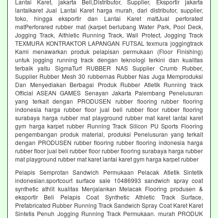
Lantai Karet, jakarta Beli,Distributor, Supplier, Eksportir jakarta
lantaikaret Jual Lantai Karet harga murah, dari distributor, supplier,
toko, hingga eksportir dan Lantai Karet mattJual perforated
matPerforared rubber mat (karpet berlubang Water Park, Pool Deck,
Jogging Track, Althletic Running Track, Wall Protect, Jogging Track
TEXMURA KONTRAKTOR LAPANGAN FUTSAL texmura joggingtrack
Kami menawarkan produk pelapisan permukaan (Floor Finishing)
untuk jogging running track dengan teknologi terkini dan kualitas
terbaik yaitu SigmaTurf RUBBER NAS Supplier Crumb Rubber,
Supplier Rubber Mesh 30 rubbernas Rubber Nas Juga Memproduksi
Dan Menyediakan Berbagai Produk Rubber Atletik Running track
Official ASEAN GAMES Senayan Jakarta Palembang Penelusuran
yang terkait dengan PRODUSEN rubber flooring rubber flooring
indonesia harga rubber floor jual beli rubber floor rubber flooring
surabaya harga rubber mat playground rubber mat karet lantai karet
gym harga karpet rubber Running Track Silicon PU Sports Flooring
pengembangan produk material, produksi Penelusuran yang terkait
dengan PRODUSEN rubber flooring rubber flooring indonesia harga
rubber floor jual beli rubber floor rubber flooring surabaya harga rubber
mat playground rubber mat karet lantai karet gym harga karpet rubber
Pelapis Semprotan Sandwich Permukaan Pelacak Atletik Sintetik
indonesian.sportcourt surface sale 10486993 sandwich spray coat
synthetic athlit kualitas Menjalankan Melacak Flooring produsen &
eksportir Beli Pelapis Coat Synthetic Athletic Track Surface,
Prefabricated Rubber Running Track Sandwich Spray Coat Karet Karet
Sintetis Penuh Jogging Running Track Permukaan. murah PRODUK