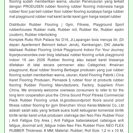
flooring sudah memberikan warna, ukuran Penelusuran yang terkait
dengan PRODUSEN rubber flooring rubber flooring indonesia harga
rubber floor jual beli rubber floor rubber flooring surabaya harga rubber
mat playground rubber mat karet lantai karet gym harga karpet rubber
Distributor Rubber Flooring | Gym, Fitness, Playground Sport
rubberhouses Rubber mats, Rubber roll, Rubber tile, Rubber epdm
(custom), Rubber interlocking
Komplek Ruko Rich Palace No D16, Jl.Lapangan bola meruya ilir, (Di
depan Apartement Belmont kebun Jeruk), Kembangan, DKI Jakarta
Istalisasi Rubber Flooring Untuk Playground Indoor For Your Journey
foyerjeunecordee.over blog istalisasi rubber flooring untuk playground
indoor 19 Jan 2026 Rubber flooring atau karpet karet biasanya
diletakan di latai secara permanen atau Categories: #mainan
playground, #jual rubber flooring Berbagai produsen yang jual rubber
flooring sudah memberikan warna, ukuran, Karet Flooring Pabrik | Cina
Karet Flooring Produsen, Pemasok tj rubber floor id products rubber
flooring Rubber Flooring Manufacturers, Factory, Suppliers From
China, We sincerely welcome overseas consumers to refer to for the
long term cooperation plus the China Sound Proof Fitness Commercial
Fleck Rubber Flooring untuk id.goodsoundproof floors sound proof
fitness rubber flooring for gym Shenzhen Vinco Keras Material Co, Ltd
adalah salah satu yang terbaik suara bukti kebugaran komersial bintik
bintik lantai karet untuk produsen olahraga dan Neo Flex Rubber Floor
| Anti Fatigue Dry Area | Anti Fatigue bataviakarpet catalogue anti
fatigue_doormat anti_fatigue index Neo Flex Rubber Floor. NEO FLEX
RUBBER Thickness: 8 MM; Material: Rubber; Roll Size: 1,2 m x 10 M,