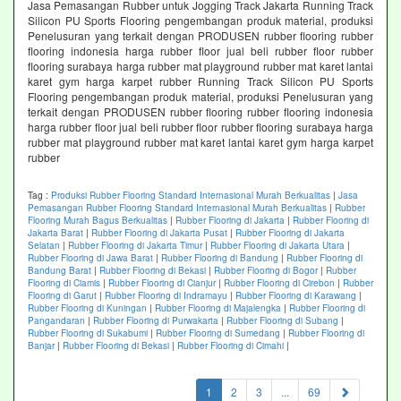
Jasa Pemasangan Rubber untuk Jogging Track Jakarta Running Track
Silicon PU Sports Flooring pengembangan produk material, produksi
Penelusuran yang terkait dengan PRODUSEN rubber flooring rubber
flooring indonesia harga rubber floor jual beli rubber floor rubber
flooring surabaya harga rubber mat playground rubber mat karet lantai
karet gym harga karpet rubber Running Track Silicon PU Sports
Flooring pengembangan produk material, produksi Penelusuran yang
terkait dengan PRODUSEN rubber flooring rubber flooring indonesia
harga rubber floor jual beli rubber floor rubber flooring surabaya harga
rubber mat playground rubber mat karet lantai karet gym harga karpet
rubber
Tag :
Produksi Rubber Flooring Standard Internasional Murah Berkualitas
|
Jasa
Pemasangan Rubber Flooring Standard Internasional Murah Berkualitas
|
Rubber
Flooring Murah Bagus Berkualitas
|
Rubber Flooring di Jakarta
|
Rubber Flooring di
Jakarta Barat
|
Rubber Flooring di Jakarta Pusat
|
Rubber Flooring di Jakarta
Selatan
|
Rubber Flooring di Jakarta Timur
|
Rubber Flooring di Jakarta Utara
|
Rubber Flooring di Jawa Barat
|
Rubber Flooring di Bandung
|
Rubber Flooring di
Bandung Barat
|
Rubber Flooring di Bekasi
|
Rubber Flooring di Bogor
|
Rubber
Flooring di Ciamis
|
Rubber Flooring di Cianjur
|
Rubber Flooring di Cirebon
|
Rubber
Flooring di Garut
|
Rubber Flooring di Indramayu
|
Rubber Flooring di Karawang
|
Rubber Flooring di Kuningan
|
Rubber Flooring di Majalengka
|
Rubber Flooring di
Pangandaran
|
Rubber Flooring di Purwakarta
|
Rubber Flooring di Subang
|
Rubber Flooring di Sukabumi
|
Rubber Flooring di Sumedang
|
Rubber Flooring di
Banjar
|
Rubber Flooring di Bekasi
|
Rubber Flooring di Cimahi
|
(current)
1
2
3
...
69