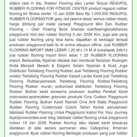
sistem cast in situ. Rubber Flooring atau Lantai Terjual REGUPOL
RUBBER FLOORING FOR FITNESS CENTER product regupol rubber
flooring for fitness center 10 Jan 2026 Baru Rp 1.000.000 REGUPOL
RUBBER FLOORING FOR grey, red (warna dasar semua rubber black)
harga dihitung per meter persegi Playground Mini Dan Rubber
Flooring – Over Flowing Book Shelves overflowingbookshelves
playground mini dan rubber flooring 5 Jan 2026 Kini, juga ada yang
jual rubber flooring yang bisa kamu dapatkan di berbagai tempat
produsen playground baik itu di online ataupun offline. Jual RUBBER
FLOORING IMPORT 6MM LEBAR 1,25 M x 10 M di bukalapak 2dtu1v
jual rubber flooring import 6mm lebar 1 25 RUBBER FLOORING
Import, Berkualitas, Nyaman dipakai dan membuat Tampilan Ruangan
Anda Menjadi Mewah & Elegant. Selain Nyaman & Kuat, Juga
Distributor Trelleborg Flooring Rubber, Jual Trelleborg Flooring Rubber
onebiz Trelleborg Flooring Rubber Karpet Lantai Karet jual Trelleborg
Flooring Rubber,pemasok Trelleborg Flooring Rubber,Trelleborg
Flooring Rubber murah, authorized distributor Trelleborg Flooring
Rubber. Butiran karet berwarna produsen kualitas Perekat Karet
indonesian.epdmrubber granules products Cina Custom Playground
Rubber Flooring, Butiran Karet Ramah Cina Anti Statis Playground
Rubber Flooring Customized Colors Tahan Korosi perusahaan
Istalisasi Rubber Flooring Untuk Playground Indoor For Your Journey
foyerjeunecordee.over blog istalisasi rubber flooring untuk playground
indoor 19 Jan 2026 Rubber flooring atau karpet karet biasanya
diletakan di latai secara permanen atau Categories: #mainan
playground, #jual rubber flooring Berbagai produsen yang jual rubber