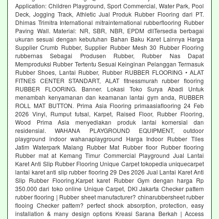
Application: Children Playground, Sport Commercial, Water Park, Pool
Deck, Jogging Track, Athletic Jual Produk Rubber Flooring dari PT.
Dhimas Trimitra International mitrainternational rubberflooring Rubber
Paving Wall. Material: NR, SBR, NBR, EPDM dllTersedia berbagai
ukuran sesuai dengan kebutuhan Bahan Baku Karet Lainnya Harga
Supplier Crumb Rubber, Supplier Rubber Mesh 30 Rubber Flooring
rubbernas Sebagai Produsen Rubber, Rubber Nas Dapat
Memproduksi Rubber Tertentu Sesuai Keinginan Pelanggan Termasuk
Rubber Shoes, Lantai Rubber, Rubber RUBBER FLOORING • ALAT
FITNES CENTER STANDART, ALAT fitnessmurah rubber flooring
RUBBER FLOORING. Banner. Lokasi Toko Surya Abadi Untuk
menambah kenyamanan dan keamanan lantai gym anda, RUBBER
ROLL MAT BUTTON. Prima Asia Flooring primaasiaflooring 24 Feb
2026 Vinyl, Rumput futsal, Karpet, Raised Floor, Rubber Flooring,
Wood Prima Asia menyediakan produk lantai komersial dan
residensial. WAHANA PLAYGROUND EQUIPMENT, outdoor
playground indoor wahanaplayground Harga Indoor Rubber Tiles
Jatim Waterpark Malang Rubber Mat Rubber floor Rubber flooring
Rubber mat at Kemang Timur Commercial Playground Jual Lantai
Karet Anti Slip Rubber Flooring Unique Carpet tokopedia uniquecarpet
lantai karet anti slip rubber flooring 29 Des 2026 Jual Lantai Karet Anti
Slip Rubber Flooring,Karpet karet Rubber Gym dengan harga Rp
350.000 dari toko online Unique Carpet, DKI Jakarta Checker pattem
rubber flooring | Rubber sheet manufacturer? chinarubbersheet rubber
flooing Checker pattem? perfect shock absorption, protection, easy
installation & many design options Kreasi Sarana Berkah | Access