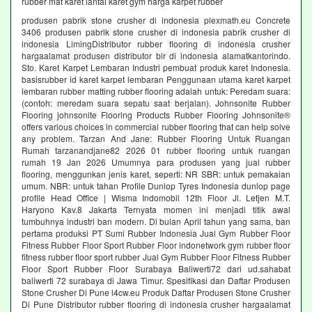
rubber mat karet lantai karet gym harga karpet rubber
produsen pabrik stone crusher di indonesia plexmath.eu Concrete
3406 produsen pabrik stone crusher di indonesia pabrik crusher di
indonesia LimingDistributor rubber flooring di indonesia crusher
hargaalamat produsen distributor bir di indonesia alamatkantorindo.
Sto. Karet Karpet Lembaran Industri pembuat produk karet Indonesia.
basisrubber id karet karpet lembaran Penggunaan utama karet karpet
lembaran rubber matting rubber flooring adalah untuk: Peredam suara:
(contoh: meredam suara sepatu saat berjalan). Johnsonite Rubber
Flooring johnsonite Flooring Products Rubber Flooring Johnsonite®
offers various choices in commercial rubber flooring that can help solve
any problem. Tarzan And Jane: Rubber Flooring Untuk Ruangan
Rumah tarzanandjane82 2026 01 rubber flooring untuk ruangan
rumah 19 Jan 2026 Umumnya para produsen yang jual rubber
flooring, menggunkan jenis karet, seperti: NR SBR: untuk pemakaian
umum. NBR: untuk tahan Profile Dunlop Tyres Indonesia dunlop page
profile Head Office | Wisma Indomobil 12th Floor Jl. Letjen M.T.
Haryono Kav.8 Jakarta Ternyata momen ini menjadi titik awal
tumbuhnya industri ban modern. Di bulan April tahun yang sama, ban
pertama produksi PT Sumi Rubber Indonesia Jual Gym Rubber Floor
Fitness Rubber Floor Sport Rubber Floor indonetwork gym rubber floor
fitness rubber floor sport rubber Jual Gym Rubber Floor Fitness Rubber
Floor Sport Rubber Floor Surabaya Baliwerti72 dari ud.sahabat
baliwerti 72 surabaya di Jawa Timur. Spesifikasi dan Daftar Produsen
Stone Crusher Di Pune l4cw.eu Produk Daftar Produsen Stone Crusher
Di Pune Distributor rubber flooring di indonesia crusher hargaalamat