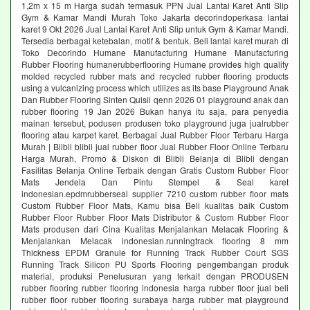
1,2m x 15 m Harga sudah termasuk PPN Jual Lantai Karet Anti Slip
Gym & Kamar Mandi Murah Toko Jakarta decorindoperkasa lantai
karet 9 Okt 2026 Jual Lantai Karet Anti Slip untuk Gym & Kamar Mandi.
Tersedia berbagai ketebalan, motif & bentuk. Beli lantai karet murah di
Toko Decorindo Humane Manufacturing Humane Manufacturing
Rubber Flooring humanerubberflooring Humane provides high quality
molded recycled rubber mats and recycled rubber flooring products
using a vulcanizing process which utilizes as its base Playground Anak
Dan Rubber Flooring Sinten Quisii qenn 2026 01 playground anak dan
rubber flooring 19 Jan 2026 Bukan hanya itu saja, para penyedia
mainan tersebut, podusen produsen toko playground juga jualrubber
flooring atau karpet karet. Berbagai Jual Rubber Floor Terbaru Harga
Murah | Blibli blibli jual rubber floor Jual Rubber Floor Online Terbaru
Harga Murah, Promo & Diskon di Blibli Belanja di Blibli dengan
Fasilitas Belanja Online Terbaik dengan Gratis Custom Rubber Floor
Mats Jendela Dan Pintu Stempel & Seal karet
indonesian.epdmrubberseal supplier 7210 custom rubber floor mats
Custom Rubber Floor Mats, Kamu bisa Beli kualitas baik Custom
Rubber Floor Rubber Floor Mats Distributor & Custom Rubber Floor
Mats produsen dari Cina Kualitas Menjalankan Melacak Flooring &
Menjalankan Melacak indonesian.runningtrack flooring 8 mm
Thickness EPDM Granule for Running Track Rubber Court SGS
Running Track Silicon PU Sports Flooring pengembangan produk
material, produksi Penelusuran yang terkait dengan PRODUSEN
rubber flooring rubber flooring indonesia harga rubber floor jual beli
rubber floor rubber flooring surabaya harga rubber mat playground