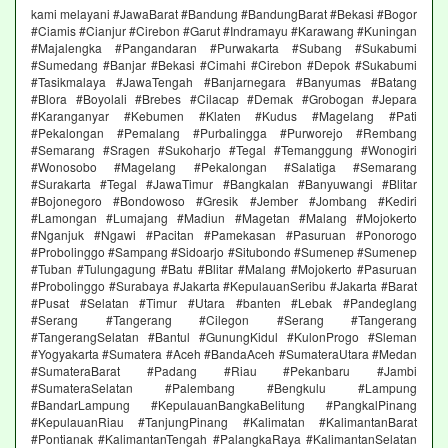
kami melayani #JawaBarat #Bandung #BandungBarat #Bekasi #Bogor
#Ciamis #Cianjur #Cirebon #Garut #Indramayu #Karawang #Kuningan
#Majalengka #Pangandaran #Purwakarta #Subang #Sukabumi
#Sumedang #Banjar #Bekasi #Cimahi #Cirebon #Depok #Sukabumi
#Tasikmalaya #JawaTengah #Banjarnegara #Banyumas #Batang
#Blora #Boyolali #Brebes #Cilacap #Demak #Grobogan #Jepara
#Karanganyar #Kebumen #Klaten #Kudus #Magelang #Pati
#Pekalongan #Pemalang #Purbalingga #Purworejo #Rembang
#Semarang #Sragen #Sukoharjo #Tegal #Temanggung #Wonogiri
#Wonosobo #Magelang #Pekalongan #Salatiga #Semarang
#Surakarta #Tegal #JawaTimur #Bangkalan #Banyuwangi #Blitar
#Bojonegoro #Bondowoso #Gresik #Jember #Jombang #Kediri
#Lamongan #Lumajang #Madiun #Magetan #Malang #Mojokerto
#Nganjuk #Ngawi #Pacitan #Pamekasan #Pasuruan #Ponorogo
#Probolinggo #Sampang #Sidoarjo #Situbondo #Sumenep #Sumenep
#Tuban #Tulungagung #Batu #Blitar #Malang #Mojokerto #Pasuruan
#Probolinggo #Surabaya #Jakarta #KepulauanSeribu #Jakarta #Barat
#Pusat #Selatan #Timur #Utara #banten #Lebak #Pandeglang
#Serang #Tangerang #Cilegon #Serang #Tangerang
#TangerangSelatan #Bantul #GunungKidul #KulonProgo #Sleman
#Yogyakarta #Sumatera #Aceh #BandaAceh #SumateraUtara #Medan
#SumateraBarat #Padang #Riau #Pekanbaru #Jambi
#SumateraSelatan #Palembang #Bengkulu #Lampung
#BandarLampung #KepulauanBangkaBelitung #PangkalPinang
#KepulauanRiau #TanjungPinang #Kalimatan #KalimantanBarat
#Pontianak #KalimantanTengah #PalangkaRaya #KalimantanSelatan