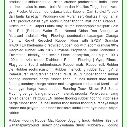
produsen distributor bir di. stone crusher produsen di india. stone
crusher resales in. mesin batu Murah dan Kualitas Tinggi lantai karet
gym Produk Alibaba indonesian.alibaba Supplier Cari Seleksi Terbaik
dari lantai karet gym Produsen dan Murah sert Kualitas Tinggi lantai
karet product detail gym epdm rubber flooring mat Indah Graphia |
Distributor Jual Karpet Lantai Vinyl Murah indahgraphiaMeliputi: Coin
Mat Roll (Rubber), Water Trap, Nomad China Dan Sebagainya
Melayani Instalasi Vinyl Flooring, pembuatan Lapangan Olaraga
(Tennis, Rockit Recycled Rubber Floor with EPDM Granular
RKC04FLR kredoaum id recycled rubber floor with epdm granular 90%
Recycled rubber with 10% Ethylene Propylene Diene Monomer •
Envirement friendly, non toxic • Shock absorption, anti slip • 100 x
100cm puzzle shape Distributor Rubber Flooring | Gym, Fitness,
Playground Sport? rubberhouses Rubber mats, Rubber roll, Rubber
tile, Rubber epdm (custom), Rubber interlocking rubber flooringVinyl
Penelusuran yang terkait dengan PRODUSEN rubber flooring rubber
flooring indonesia harga rubber floor jual beli rubber floor rubber
flooring surabaya harga rubber mat playground rubber mat karet lantai
karet gym harga karpet rubber Running Track Silicon PU Sports
Flooring pengembangan produk material, produksi Penelusuran yang
terkait dengan PRODUSEN rubber flooring rubber flooring indonesia
harga rubber floor jual beli rubber floor rubber flooring surabaya harga
rubber mat playground rubber mat karet lantai karet gym harga karpet
rubber
Rubber Flooring Rubber Mat, Rubber Jogging Track, Rubber Tiles jual
wahanaplayground index1.php?wahana=3&idc=Rubber%20Flooring