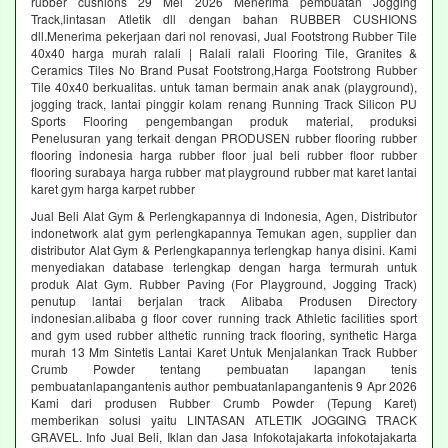
rubber cushions 29 Mei 2026 Menerima pembuatan Jogging
Track,lintasan Atletik dll dengan bahan RUBBER CUSHIONS
dll.Menerima pekerjaan dari nol renovasi, Jual Footstrong Rubber Tile
40x40 harga murah ralali | Ralali ralali Flooring Tile, Granites &
Ceramics Tiles No Brand Pusat Footstrong,Harga Footstrong Rubber
Tile 40x40 berkualitas. untuk taman bermain anak anak (playground),
jogging track, lantai pinggir kolam renang Running Track Silicon PU
Sports Flooring pengembangan produk material, produksi
Penelusuran yang terkait dengan PRODUSEN rubber flooring rubber
flooring indonesia harga rubber floor jual beli rubber floor rubber
flooring surabaya harga rubber mat playground rubber mat karet lantai
karet gym harga karpet rubber
Jual Beli Alat Gym & Perlengkapannya di Indonesia, Agen, Distributor
indonetwork alat gym perlengkapannya Temukan agen, supplier dan
distributor Alat Gym & Perlengkapannya terlengkap hanya disini. Kami
menyediakan database terlengkap dengan harga termurah untuk
produk Alat Gym. Rubber Paving (For Playground, Jogging Track)
penutup lantai berjalan track Alibaba Produsen Directory
indonesian.alibaba g floor cover running track Athletic facilities sport
and gym used rubber althetic running track flooring, synthetic Harga
murah 13 Mm Sintetis Lantai Karet Untuk Menjalankan Track Rubber
Crumb Powder tentang pembuatan lapangan tenis
pembuatanlapangantenis author pembuatanlapangantenis 9 Apr 2026
Kami dari produsen Rubber Crumb Powder (Tepung Karet)
memberikan solusi yaitu LINTASAN ATLETIK JOGGING TRACK
GRAVEL. Info Jual Beli, Iklan dan Jasa Infokotajakarta infokotajakarta