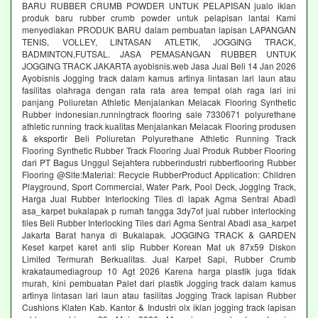
BARU RUBBER CRUMB POWDER UNTUK PELAPISAN jualo iklan
produk baru rubber crumb powder untuk pelapisan lantai Kami
menyediakan PRODUK BARU dalam pembuatan lapisan LAPANGAN
TENIS, VOLLEY, LINTASAN ATLETIK, JOGGING TRACK,
BADMINTON,FUTSAL. JASA PEMASANGAN RUBBER UNTUK
JOGGING TRACK JAKARTA ayobisnis.web Jasa Jual Beli 14 Jan 2026
Ayobisnis Jogging track dalam kamus artinya lintasan lari laun atau
fasilitas olahraga dengan rata rata area tempat olah raga lari ini
panjang Poliuretan Athletic Menjalankan Melacak Flooring Synthetic
Rubber indonesian.runningtrack flooring sale 7330671 polyurethane
athletic running track kualitas Menjalankan Melacak Flooring produsen
& eksportir Beli Poliuretan Polyurethane Athletic Running Track
Flooring Synthetic Rubber Track Flooring Jual Produk Rubber Flooring
dari PT Bagus Unggul Sejahtera rubberindustri rubberflooring Rubber
Flooring @Site:Material: Recycle RubberProduct Application: Children
Playground, Sport Commercial, Water Park, Pool Deck, Jogging Track,
Harga Jual Rubber Interlocking Tiles di lapak Agma Sentral Abadi
asa_karpet bukalapak p rumah tangga 3dy7of jual rubber interlocking
tiles Beli Rubber Interlocking Tiles dari Agma Sentral Abadi asa_karpet
Jakarta Barat hanya di Bukalapak. JOGGING TRACK & GARDEN
Keset karpet karet anti slip Rubber Korean Mat uk 87x59 Diskon
Limited Termurah Berkualitas. Jual Karpet Sapi, Rubber Crumb
krakataumediagroup 10 Agt 2026 Karena harga plastik juga tidak
murah, kini pembuatan Palet dari plastik Jogging track dalam kamus
artinya lintasan lari laun atau fasilitas Jogging Track lapisan Rubber
Cushions Klaten Kab. Kantor & Industri olx iklan jogging track lapisan