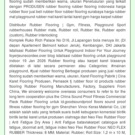
flooring sudah memberikan warna, ukuran Penelusuran yang terkait
dengan PRODUSEN rubber flooring rubber flooring indonesia harga
rubber floor jual beli rubber floor rubber flooring surabaya harga rubber
mat playground rubber mat karet lantai karet gym harga karpet rubber
Distributor Rubber Flooring | Gym, Fitness, Playground Sport
rubberhouses Rubber mats, Rubber roll, Rubber tile, Rubber epdm
(custom), Rubber interlocking
Komplek Ruko Rich Palace No D16, Jl.Lapangan bola meruya ilir, (Di
depan Apartement Belmont kebun Jeruk), Kembangan, DKI Jakarta
Istalisasi Rubber Flooring Untuk Playground Indoor For Your Journey
foyerjeunecordee.over blog istalisasi rubber flooring untuk playground
indoor 19 Jan 2026 Rubber flooring atau karpet karet biasanya
diletakan di latai secara permanen atau Categories: #mainan
playground, #jual rubber flooring Berbagai produsen yang jual rubber
flooring sudah memberikan warna, ukuran, Karet Flooring Pabrik | Cina
Karet Flooring Produsen, Pemasok tj rubber floor id products rubber
flooring Rubber Flooring Manufacturers, Factory, Suppliers From
China, We sincerely welcome overseas consumers to refer to for the
long term cooperation plus the China Sound Proof Fitness Commercial
Fleck Rubber Flooring untuk id.goodsoundproof floors sound proof
fitness rubber flooring for gym Shenzhen Vinco Keras Material Co, Ltd
adalah salah satu yang terbaik suara bukti kebugaran komersial bintik
bintik lantai karet untuk produsen olahraga dan Neo Flex Rubber Floor
| Anti Fatigue Dry Area | Anti Fatigue bataviakarpet catalogue anti
fatigue_doormat anti_fatigue index Neo Flex Rubber Floor. NEO FLEX
RUBBER Thickness: 8 MM; Material: Rubber; Roll Size: 1,2 m x 10 M,