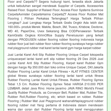
Floor and Carpets?? Segera hubungi kami, tersedia stock Jakarta
untuk kebutuhan sangat mendesak Supplier of Carpets. Accessories
Raised Floor. Supplier of Raised Floor. Access Floor Systems Suminoe
CarpetsAxmister CarpetsHaima CarpetsZT Access Floor Rubber Mat
Flooring | Pilihan Perkakas Terlengkap? Harga Terbaik Pilihan
Lengkap? Jual Lengkap Harga Terbaik Gratis Ongkir Ada lebih dari
160.000+ produk Merek: Makita, Bosch, 3M, Trusco, Krisbow, Dextone,
WD 40, PaperOne, Uvex Sekarang Bisa CODPenawaran Terbaik
KamiGratis Ongkos KirimOffice Supply Penelusuran yang terkait
dengan PRODUSEN rubber flooring rubber flooring indonesia harga
rubber floor jual beli rubber floor rubber flooring surabaya harga rubber
mat playground rubber mat karet lantai karet gym harga karpet rubber
Jual Lantai Karet Anti Slip Rubber Flooring Unique Carpet tokopedia
uniquecarpet lantai karet anti slip rubber flooring 29 Des 2026 Jual
Lantai Karet Anti Slip Rubber Flooring, Karpet karet Rubber Gym
dengan harga Rp 350.000 dari toko online Unique Carpet, DKI Jakarta
Rubber Flooring Lantai Karet Untuk Fitness • ALAT FITNES CENTER
global fitness surabaya rubber flooring lantai karet untuk fitness
Rubber Flooring Lantai Karet Untuk Fitness. Rubber Flooring Gymex
Tebal 1,5 Cm. Rubber Flooring Gymex Tebal HARGA 210.000 PER
LEMBAR. detail Java Rino: Home javarino JAVA RINO World's Finest
Quality Rubber Products. as Conveyor Belt, Rubber Mat, Rubber Tile,
Rubber Roll,Rubber Flooring, etc; which based on rubber. Rubber
Flooring | Rubber Mat Jual Playground wahanatirtaplayground rubber
flooring rubber mat Yang pertama di Indonesia dalam mendesain
warna dan coran dari Rubber Flooring lantai karet menggunakan