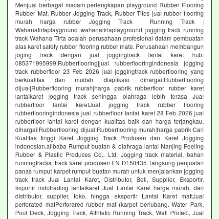
Menjual berbagai macam perlengkapan playground Rubber Flooring
Rubber Mat, Rubber Jogging Track, Rubber Tiles jual rubber flooring
murah harga rubber Jogging Track | Running Track |
Wahanatirtaplayground wahanatirtaplayground jogging track running
track Wahana Tirta adalah perusahaan profesional dalam pembuatan
alas karet safety rubber flooring rubber mate. Perusahaan membangun
joging track dengan jual joggingtrack lantai karet hub:
085371995999|Rubberflooring|jual rubberflooringindonesia jogging
track rubberfloor 23 Feb 2026 jual joggingtrack rubberflooring yang
berkualitas dan mudah diaplikasi. dihargai|Rubberflooring
dijual|Rubberflooring murah|harga pabrik rubberfloor rubber karet
lantaikaret jogging track sehingga olahraga lebih terasa Jual
rubberfloor lantai karetJual jogging track rubber flooring
rubberflooringindonesia jual rubberfloor lantai karet 28 Feb 2026 jual
rubberfloor lantai karet dengan kualitas baik dan harga terjangkau,
dihargai|Rubberflooring dijual|Rubberflooring murah|harga pabrik Cari
Kualitas tinggi Karet Jogging Track Produsen dan Karet Jogging
indonesian.alibaba Rumput buatan & olahraga lantai Nanjing Feeling
Rubber & Plastic Produces Co., Ltd. Jogging track material, bahan
runningtracks, track karet produsen FN D150435. langsung penjualan
panas rumput karpet rumput buatan murah untuk menjalankan jogging
track track Jual Lantai Karet, Distributor, Beli, Supplier, Eksportir,
Importir indotrading lantaikaret Jual Lantai Karet harga murah, dari
distributor, supplier, toko, hingga eksportir Lantai Karet mattJual
perforated matPerforared rubber mat (karpet berlubang. Water Park,
Pool Deck, Jogging Track, Althletic Running Track, Wall Protect, Jual