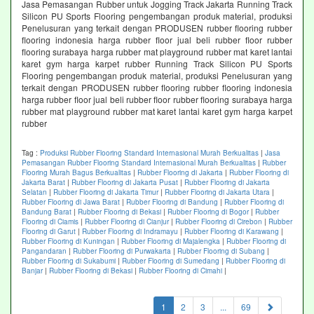
Jasa Pemasangan Rubber untuk Jogging Track Jakarta Running Track
Silicon PU Sports Flooring pengembangan produk material, produksi
Penelusuran yang terkait dengan PRODUSEN rubber flooring rubber
flooring indonesia harga rubber floor jual beli rubber floor rubber
flooring surabaya harga rubber mat playground rubber mat karet lantai
karet gym harga karpet rubber Running Track Silicon PU Sports
Flooring pengembangan produk material, produksi Penelusuran yang
terkait dengan PRODUSEN rubber flooring rubber flooring indonesia
harga rubber floor jual beli rubber floor rubber flooring surabaya harga
rubber mat playground rubber mat karet lantai karet gym harga karpet
rubber
Tag :
Produksi Rubber Flooring Standard Internasional Murah Berkualitas
|
Jasa
Pemasangan Rubber Flooring Standard Internasional Murah Berkualitas
|
Rubber
Flooring Murah Bagus Berkualitas
|
Rubber Flooring di Jakarta
|
Rubber Flooring di
Jakarta Barat
|
Rubber Flooring di Jakarta Pusat
|
Rubber Flooring di Jakarta
Selatan
|
Rubber Flooring di Jakarta Timur
|
Rubber Flooring di Jakarta Utara
|
Rubber Flooring di Jawa Barat
|
Rubber Flooring di Bandung
|
Rubber Flooring di
Bandung Barat
|
Rubber Flooring di Bekasi
|
Rubber Flooring di Bogor
|
Rubber
Flooring di Ciamis
|
Rubber Flooring di Cianjur
|
Rubber Flooring di Cirebon
|
Rubber
Flooring di Garut
|
Rubber Flooring di Indramayu
|
Rubber Flooring di Karawang
|
Rubber Flooring di Kuningan
|
Rubber Flooring di Majalengka
|
Rubber Flooring di
Pangandaran
|
Rubber Flooring di Purwakarta
|
Rubber Flooring di Subang
|
Rubber Flooring di Sukabumi
|
Rubber Flooring di Sumedang
|
Rubber Flooring di
Banjar
|
Rubber Flooring di Bekasi
|
Rubber Flooring di Cimahi
|
(current)
1
2
3
...
69