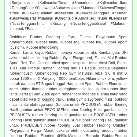
#Banjarmasin #KalimantanTimur #Samarinda #KalimantanUtara
#TanjungSelor #Sulawesi #SulawesiUtara #Manado #SulawesiTengah
#Palu #SulawesiSelatan #Makassar #SulawesiTenggara #Kendari
#SulawesiBarat #Mamuju #Gorontalo #SundaKecil #Bali #Denpasar
#NusaTenggaraTimur #Kupang #NusaTenggaraBarat #Mataram
#lombok #Batam
Distributor Rubber Flooring | Gym, Fitness, Playground Sport
rubberhouses Rubber mats, Rubber roll, Rubber tile, Rubber epdm
(custom), Rubber interlocking
Karpet. Lantai kayu. Rubber meruya kebun Jeruk), Kembangan, DKI
Jakarta rubber flooring Rubber Gym, Playground, Fitness Mat Rubber
Sport, Roll, Tile, Custom Vinyl sport, Hospital, Home Vinyl Roll, Plank,
Tiles Jual Produk Rubber Flooring dari PT Bagus Unggul Sejahtera
rubberindustri rubberflooring Neo Gym MatSize: Tebal 3,6, 8 mm X
Lebar 1200 mm X Panjang 10000 mmColor: Hitam bintik biru, yellow,
merah dan abu.PT Bagus Unggul Harga jual Epdm Rubber Floor lantai
karet rubber flooring rubberflooringindonesia jual epdm rubber floor
lantai karet 21 Jan 2026 epdm rubber floor indonesia lantai karet yang
dapat diaplikasi di jogging track, lantai gym,playground mats, outdoor
mats, lantai olahraga sport Gambar untuk PRODUSEN rubber flooring
Hasil gambar untuk PRODUSEN rubber flooring Hasil gambar untuk
PRODUSEN rubber flooring Hasil gambar untuk PRODUSEN rubber
flooring Hasil gambar untuk PRODUSEN rubber flooring Hasil gambar
untuk PRODUSEN rubber flooring Jual Rubber Flooring Children
Playground Harga Murah Jakarta oleh indotrading product rubber
flooring Rubber Flooring @Site:Material: Recycle RubberProduct