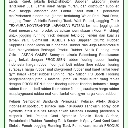
Lantai Karet, jakarta Beli,Distributor, Supplier, Eksportir jakarta
lantaikaret Jual Lantai Karet harga murah, dari distributor, supplier,
toko, hingga eksportir dan Lantai Karet mattJual perforated
matPerforared rubber mat (karpet berlubang Water Park, Pool Deck,
Jogging Track, Althletic Running Track, Wall Protect, Jogging Track
TEXMURA KONTRAKTOR LAPANGAN FUTSAL texmura joggingtrack
Kami menawarkan produk pelapisan permukaan (Floor Finishing)
untuk jogging running track dengan teknologi terkini dan kualitas
terbaik yaitu SigmaTurf RUBBER NAS Supplier Crumb Rubber,
Supplier Rubber Mesh 30 rubbernas Rubber Nas Juga Memproduksi
Dan Menyediakan Berbagai Produk Rubber Atletik Running track
Official ASEAN GAMES Senayan Jakarta Palembang Penelusuran
yang terkait dengan PRODUSEN rubber flooring rubber flooring
indonesia harga rubber floor jual beli rubber floor rubber flooring
surabaya harga rubber mat playground rubber mat karet lantai karet
gym harga karpet rubber Running Track Silicon PU Sports Flooring
pengembangan produk material, produksi Penelusuran yang terkait
dengan PRODUSEN rubber flooring rubber flooring indonesia harga
rubber floor jual beli rubber floor rubber flooring surabaya harga rubber
mat playground rubber mat karet lantai karet gym harga karpet rubber
Pelapis Semprotan Sandwich Permukaan Pelacak Atletik Sintetik
indonesian.sportcourt surface sale 10486993 sandwich spray coat
synthetic athlit kualitas Menjalankan Melacak Flooring produsen &
eksportir Beli Pelapis Coat Synthetic Athletic Track Surface,
Prefabricated Rubber Running Track Sandwich Spray Coat Karet Karet
Sintetis Penuh Jogging Running Track Permukaan. murah PRODUK