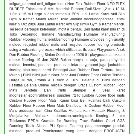
fatigue_doormat anti_fatigue index Neo Flex Rubber Floor. NEO FLEX
RUBBER Thickness: 8 MM; Material: Rubber; Roll Size: 1,2 m x 10 M,
1,2m x 15 m Harga sudah termasuk PPN Jual Lantai Karet Anti Slip
Gym & Kamar Mandi Murah Toko Jakarta decorindoperkasa lantai
karet 9 Okt 2026 Jual Lantai Karet Anti Slip untuk Gym & Kamar Mandi.
Tersedia berbagai ketebalan, motif & bentuk. Beli lantai karet murah di
Toko Decorindo Humane Manufacturing Humane Manufacturing
Rubber Flooring humanerubberflooring Humane provides high quality
molded recycled rubber mats and recycled rubber flooring products
using a vulcanizing process which utilizes as its base Playground Anak
Dan Rubber Flooring Sinten Quisii qenn 2026 01 playground anak dan
rubber flooring 19 Jan 2026 Bukan hanya itu saja, para penyedia
mainan tersebut, podusen produsen toko playground juga jualrubber
flooring atau karpet karet. Berbagai Jual Rubber Floor Terbaru Harga
Murah | Blibli blibli jual rubber floor Jual Rubber Floor Online Terbaru
Harga Murah, Promo & Diskon di Blibli Belanja di Blibli dengan
Fasilitas Belanja Online Terbaik dengan Gratis Custom Rubber Floor
Mats Jendela Dan Pintu Stempel & Seal karet
indonesian.epdmrubberseal supplier 7210 custom rubber floor mats
Custom Rubber Floor Mats, Kamu bisa Beli kualitas baik Custom
Rubber Floor Rubber Floor Mats Distributor & Custom Rubber Floor
Mats produsen dari Cina Kualitas Menjalankan Melacak Flooring &
Menjalankan Melacak indonesian.runningtrack flooring 8 mm
Thickness EPDM Granule for Running Track Rubber Court SGS
Running Track Silicon PU Sports Flooring pengembangan produk
material, produksi Penelusuran yang terkait dengan PRODUSEN