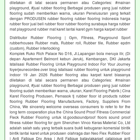
diletakan di latai secara permanen atau Categories: #mainan
playground, #jual rubber flooring Berbagai produsen yang jual rubber
flooring sudah memberikan warna, ukuran Penelusuran yang terkait
dengan PRODUSEN rubber flooring rubber flooring indonesia harga
rubber floor jual beli rubber floor rubber flooring surabaya harga rubber
mat playground rubber mat karet lantai karet gym harga karpet rubber
Distributor Rubber Flooring | Gym, Fitness, Playground Sport
rubberhouses Rubber mats, Rubber roll, Rubber tile, Rubber epdm
(custom), Rubber interlocking
Komplek Ruko Rich Palace No D16, Jl.Lapangan bola meruya ilir, (Di
depan Apartement Belmont kebun Jeruk), Kembangan, DKI Jakarta
Istalisasi Rubber Flooring Untuk Playground Indoor For Your Journey
foyerjeunecordee.over blog istalisasi rubber flooring untuk playground
indoor 19 Jan 2026 Rubber flooring atau karpet karet biasanya
diletakan di latai secara permanen atau Categories: #mainan
playground, #jual rubber flooring Berbagai produsen yang jual rubber
flooring sudah memberikan warna, ukuran, Karet Flooring Pabrik | Cina
Karet Flooring Produsen, Pemasok tj rubber floor id products rubber
flooring Rubber Flooring Manufacturers, Factory, Suppliers From
China, We sincerely welcome overseas consumers to refer to for the
long term cooperation plus the China Sound Proof Fitness Commercial
Fleck Rubber Flooring untuk id.goodsoundproof floors sound proof
fitness rubber flooring for gym Shenzhen Vinco Keras Material Co, Ltd
adalah salah satu yang terbaik suara bukti kebugaran komersial bintik
bintik lantai karet untuk produsen olahraga dan Neo Flex Rubber Floor
| Anti Fatigue Dry Area | Anti Fatigue bataviakarpet catalogue anti