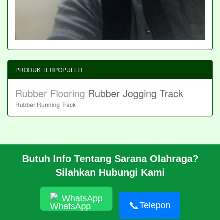
PRODUK TERPOPULER
Rubber Flooring
Rubber Jogging Track
Rubber Running Track
Butuh Info Tentang Sarana Olahraga?
BERANDA
Silahkan Hubungi Kami
PROFIL
CARA PESAN
ARTIKEL
WhatsApp
HUBUNGI KAMI
📞
Telepon
© 2026 https://pabrikrubber.com/ 081351894500 Jasa Pembuatan