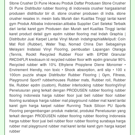
Stone Crusher Di Pune l4cw.eu Produk Daftar Produsen Stone Crusher
Di Pune Distributor rubber flooring di indonesia crusher hargaalamat
produsen distributor bir di. stone crusher produsen di india. stone
crusher resales in. mesin batu Murah dan Kualitas Tinggi lantai karet
gym Produk Alibaba indonesian.alibaba Supplier Cari Seleksi Terbaik
dari lantai karet gym Produsen dan Murah sert Kualitas Tinggi lantai
karet product detail gym epdm rubber flooring mat Indah Graphia |
Distributor Jual Karpet Lantai Vinyl Murah indahgraphiaMeliputi: Coin
Mat Roll (Rubber), Water Trap, Nomad China Dan Sebagainya
Melayani Instalasi Vinyl Flooring, pembuatan Lapangan Olaraga
(Tennis, Rockit Recycled Rubber Floor with EPDM Granular
RKC04FLR kredoaum id recycled rubber floor with epdm granular 90%
Recycled rubber with 10% Ethylene Propylene Diene Monomer •
Envirement friendly, non toxic • Shock absorption, anti slip • 100 x
100cm puzzle shape Distributor Rubber Flooring | Gym, Fitness,
Playground Sport? rubberhouses Rubber mats, Rubber roll, Rubber
tile, Rubber epdm (custom), Rubber interlocking rubber flooringVinyl
Penelusuran yang terkait dengan PRODUSEN rubber flooring rubber
flooring indonesia harga rubber floor jual beli rubber floor rubber
flooring surabaya harga rubber mat playground rubber mat karet lantai
karet gym harga karpet rubber Running Track Silicon PU Sports
Flooring pengembangan produk material, produksi Penelusuran yang
terkait dengan PRODUSEN rubber flooring rubber flooring indonesia
harga rubber floor jual beli rubber floor rubber flooring surabaya harga
rubber mat playground rubber mat karet lantai karet gym harga karpet
rubber