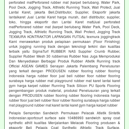
perforated matPerforared rubber mat (karpet berlubang. Water Park,
Pool Deck, Jogging Track, Althletic Running Track, Wall Protect, Jual
Lantai Karet, jakarta Beli,Distributor, Supplier, Eksportir jakarta
lantaikaret Jual Lantai Karet harga murah, dari distributor, supplier,
toko, hingga eksportir dan Lantai Karet mattJual perforated
matPerforared rubber mat (karpet berlubang Water Park, Pool Deck,
Jogging Track, Althletic Running Track, Wall Protect, Jogging Track
TEXMURA KONTRAKTOR LAPANGAN FUTSAL texmura joggingtrack
Kami menawarkan produk pelapisan permukaan (Floor Finishing)
untuk jogging running track dengan teknologi terkini dan kualitas
terbaik yaitu SigmaTurf RUBBER NAS Supplier Crumb Rubber,
Supplier Rubber Mesh 30 rubbernas Rubber Nas Juga Memproduksi
Dan Menyediakan Berbagai Produk Rubber Atletik Running track
Official ASEAN GAMES Senayan Jakarta Palembang Penelusuran
yang terkait dengan PRODUSEN rubber flooring rubber flooring
indonesia harga rubber floor jual beli rubber floor rubber flooring
surabaya harga rubber mat playground rubber mat karet lantai karet
gym harga karpet rubber Running Track Silicon PU Sports Flooring
pengembangan produk material, produksi Penelusuran yang terkait
dengan PRODUSEN rubber flooring rubber flooring indonesia harga
rubber floor jual beli rubber floor rubber flooring surabaya harga rubber
mat playground rubber mat karet lantai karet gym harga karpet rubber
Pelapis Semprotan Sandwich Permukaan Pelacak Atletik Sintetik
indonesian.sportcourt surface sale 10486993 sandwich spray coat
synthetic athlit kualitas Menjalankan Melacak Flooring produsen &
eksportir Beli Pelapis Coat Synthetic Athletic Track Surface,