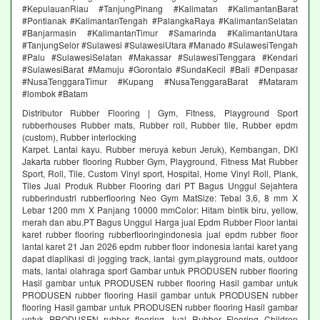
#KepulauanRiau #TanjungPinang #Kalimatan #KalimantanBarat
#Pontianak #KalimantanTengah #PalangkaRaya #KalimantanSelatan
#Banjarmasin #KalimantanTimur #Samarinda #KalimantanUtara
#TanjungSelor #Sulawesi #SulawesiUtara #Manado #SulawesiTengah
#Palu #SulawesiSelatan #Makassar #SulawesiTenggara #Kendari
#SulawesiBarat #Mamuju #Gorontalo #SundaKecil #Bali #Denpasar
#NusaTenggaraTimur #Kupang #NusaTenggaraBarat #Mataram
#lombok #Batam
Distributor Rubber Flooring | Gym, Fitness, Playground Sport
rubberhouses Rubber mats, Rubber roll, Rubber tile, Rubber epdm
(custom), Rubber interlocking
Karpet. Lantai kayu. Rubber meruya kebun Jeruk), Kembangan, DKI
Jakarta rubber flooring Rubber Gym, Playground, Fitness Mat Rubber
Sport, Roll, Tile, Custom Vinyl sport, Hospital, Home Vinyl Roll, Plank,
Tiles Jual Produk Rubber Flooring dari PT Bagus Unggul Sejahtera
rubberindustri rubberflooring Neo Gym MatSize: Tebal 3,6, 8 mm X
Lebar 1200 mm X Panjang 10000 mmColor: Hitam bintik biru, yellow,
merah dan abu.PT Bagus Unggul Harga jual Epdm Rubber Floor lantai
karet rubber flooring rubberflooringindonesia jual epdm rubber floor
lantai karet 21 Jan 2026 epdm rubber floor indonesia lantai karet yang
dapat diaplikasi di jogging track, lantai gym,playground mats, outdoor
mats, lantai olahraga sport Gambar untuk PRODUSEN rubber flooring
Hasil gambar untuk PRODUSEN rubber flooring Hasil gambar untuk
PRODUSEN rubber flooring Hasil gambar untuk PRODUSEN rubber
flooring Hasil gambar untuk PRODUSEN rubber flooring Hasil gambar
untuk PRODUSEN rubber flooring Jual Rubber Flooring Children