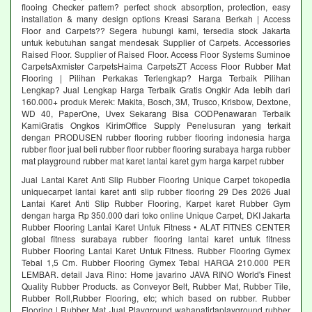
flooing Checker pattem? perfect shock absorption, protection, easy
installation & many design options Kreasi Sarana Berkah | Access
Floor and Carpets?? Segera hubungi kami, tersedia stock Jakarta
untuk kebutuhan sangat mendesak Supplier of Carpets. Accessories
Raised Floor. Supplier of Raised Floor. Access Floor Systems Suminoe
CarpetsAxmister CarpetsHaima CarpetsZT Access Floor Rubber Mat
Flooring | Pilihan Perkakas Terlengkap? Harga Terbaik Pilihan
Lengkap? Jual Lengkap Harga Terbaik Gratis Ongkir Ada lebih dari
160.000+ produk Merek: Makita, Bosch, 3M, Trusco, Krisbow, Dextone,
WD 40, PaperOne, Uvex Sekarang Bisa CODPenawaran Terbaik
KamiGratis Ongkos KirimOffice Supply Penelusuran yang terkait
dengan PRODUSEN rubber flooring rubber flooring indonesia harga
rubber floor jual beli rubber floor rubber flooring surabaya harga rubber
mat playground rubber mat karet lantai karet gym harga karpet rubber
Jual Lantai Karet Anti Slip Rubber Flooring Unique Carpet tokopedia
uniquecarpet lantai karet anti slip rubber flooring 29 Des 2026 Jual
Lantai Karet Anti Slip Rubber Flooring, Karpet karet Rubber Gym
dengan harga Rp 350.000 dari toko online Unique Carpet, DKI Jakarta
Rubber Flooring Lantai Karet Untuk Fitness • ALAT FITNES CENTER
global fitness surabaya rubber flooring lantai karet untuk fitness
Rubber Flooring Lantai Karet Untuk Fitness. Rubber Flooring Gymex
Tebal 1,5 Cm. Rubber Flooring Gymex Tebal HARGA 210.000 PER
LEMBAR. detail Java Rino: Home javarino JAVA RINO World's Finest
Quality Rubber Products. as Conveyor Belt, Rubber Mat, Rubber Tile,
Rubber Roll,Rubber Flooring, etc; which based on rubber. Rubber
Flooring | Rubber Mat Jual Playground wahanatirtaplayground rubber