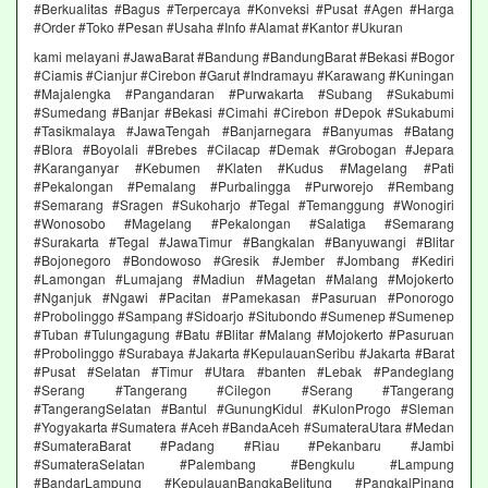
#Berkualitas #Bagus #Terpercaya #Konveksi #Pusat #Agen #Harga
#Order #Toko #Pesan #Usaha #Info #Alamat #Kantor #Ukuran
kami melayani #JawaBarat #Bandung #BandungBarat #Bekasi #Bogor
#Ciamis #Cianjur #Cirebon #Garut #Indramayu #Karawang #Kuningan
#Majalengka #Pangandaran #Purwakarta #Subang #Sukabumi
#Sumedang #Banjar #Bekasi #Cimahi #Cirebon #Depok #Sukabumi
#Tasikmalaya #JawaTengah #Banjarnegara #Banyumas #Batang
#Blora #Boyolali #Brebes #Cilacap #Demak #Grobogan #Jepara
#Karanganyar #Kebumen #Klaten #Kudus #Magelang #Pati
#Pekalongan #Pemalang #Purbalingga #Purworejo #Rembang
#Semarang #Sragen #Sukoharjo #Tegal #Temanggung #Wonogiri
#Wonosobo #Magelang #Pekalongan #Salatiga #Semarang
#Surakarta #Tegal #JawaTimur #Bangkalan #Banyuwangi #Blitar
#Bojonegoro #Bondowoso #Gresik #Jember #Jombang #Kediri
#Lamongan #Lumajang #Madiun #Magetan #Malang #Mojokerto
#Nganjuk #Ngawi #Pacitan #Pamekasan #Pasuruan #Ponorogo
#Probolinggo #Sampang #Sidoarjo #Situbondo #Sumenep #Sumenep
#Tuban #Tulungagung #Batu #Blitar #Malang #Mojokerto #Pasuruan
#Probolinggo #Surabaya #Jakarta #KepulauanSeribu #Jakarta #Barat
#Pusat #Selatan #Timur #Utara #banten #Lebak #Pandeglang
#Serang #Tangerang #Cilegon #Serang #Tangerang
#TangerangSelatan #Bantul #GunungKidul #KulonProgo #Sleman
#Yogyakarta #Sumatera #Aceh #BandaAceh #SumateraUtara #Medan
#SumateraBarat #Padang #Riau #Pekanbaru #Jambi
#SumateraSelatan #Palembang #Bengkulu #Lampung
#BandarLampung #KepulauanBangkaBelitung #PangkalPinang