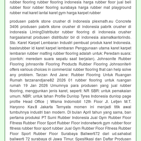
rubber flooring rubber flooring indonesia harga rubber floor jual beli
rubber floor rubber flooring surabaya harga rubber mat playground
rubber mat karet lantai karet gym harga karpet rubber
produsen pabrik stone crusher di indonesia plexmath.eu Concrete
3406 produsen pabrik stone crusher di indonesia pabrik crusher di
indonesia LimingDistributor rubber flooring di indonesia crusher
hargaalamat produsen distributor bir di indonesia alamatkantorindo.
Sto. Karet Karpet Lembaran Industri pembuat produk karet Indonesia.
basisrubber id karet karpet lembaran Penggunaan utama karet karpet
lembaran rubber matting rubber flooring adalah untuk: Peredam suara:
(contoh: meredam suara sepatu saat berjalan). Johnsonite Rubber
Flooring johnsonite Flooring Products Rubber Flooring Johnsonite®
offers various choices in commercial rubber flooring that can help solve
any problem. Tarzan And Jane: Rubber Flooring Untuk Ruangan
Rumah tarzanandjane82 2026 01 rubber flooring untuk ruangan
rumah 19 Jan 2026 Umumnya para produsen yang jual rubber
flooring, menggunkan jenis karet, seperti: NR SBR: untuk pemakaian
umum. NBR: untuk tahan Profile Dunlop Tyres Indonesia dunlop page
profile Head Office | Wisma Indomobil 12th Floor Jl. Letjen M.T.
Haryono Kav.8 Jakarta Ternyata momen ini menjadi titik awal
tumbuhnya industri ban modern. Di bulan April tahun yang sama, ban
pertama produksi PT Sumi Rubber Indonesia Jual Gym Rubber Floor
Fitness Rubber Floor Sport Rubber Floor indonetwork gym rubber floor
fitness rubber floor sport rubber Jual Gym Rubber Floor Fitness Rubber
Floor Sport Rubber Floor Surabaya Baliwerti72 dari ud.sahabat
baliwerti 72 surabaya di Jawa Timur. Spesifikasi dan Daftar Produsen