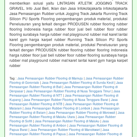
memberikan solusi yaitu LINTASAN ATLETIK JOGGING TRACK
GRAVEL. Info Jual Beli, Iklan dan Jasa Infokotajakarta infokotajakarta
Jasa Pemasangan Rubber untuk Jogging Track Jakarta Running Track
Silicon PU Sports Flooring pengembangan produk material, produksi
Penelusuran yang terkait dengan PRODUSEN rubber flooring rubber
flooring indonesia harga rubber floor jual beli rubber floor rubber
flooring surabaya harga rubber mat playground rubber mat karet lantai
karet gym harga karpet rubber Running Track Silicon PU Sports
Flooring pengembangan produk material, produksi Penelusuran yang
terkait dengan PRODUSEN rubber flooring rubber flooring indonesia
harga rubber floor jual beli rubber floor rubber flooring surabaya harga
rubber mat playground rubber mat karet lantai karet gym harga karpet
rubber
Tag :
Jasa Pemasangan Rubber Flooring di Mamuju
|
Jasa Pemasangan Rubber
Flooring di Gorontalo
|
Jasa Pemasangan Rubber Flooring di Sunda Kecil
|
Jasa
Pemasangan Rubber Flooring di Bali
|
Jasa Pemasangan Rubber Flooring di
Denpasar
|
Jasa Pemasangan Rubber Flooring di Nusa Tenggara Timur
|
Jasa
Pemasangan Rubber Flooring di NTT
|
Jasa Pemasangan Rubber Flooring di
Kupang
|
Jasa Pemasangan Rubber Flooring di Nusa Tenggara Barat
|
Jasa
Pemasangan Rubber Flooring di NTB
|
Jasa Pemasangan Rubber Flooring di
Mataram
|
Jasa Pemasangan Rubber Flooring di Lombok
|
Jasa Pemasangan
Rubber Flooring di Batam
|
Jasa Pemasangan Rubber Flooring di Morowali
|
Jasa
Pemasangan Rubber Flooring di Maluku Utara
|
Jasa Pemasangan Rubber
Flooring di Sofifi
|
Jasa Pemasangan Rubber Flooring di Maluku
|
Jasa
Pemasangan Rubber Flooring di Ambon
|
Jasa Pemasangan Rubber Flooring di
Papua Barat
|
Jasa Pemasangan Rubber Flooring di Manokwari
|
Jasa
Pemasangan Rubber Flooring di Papua
|
Jasa Pemasangan Rubber Flooring di