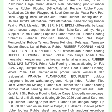
Playground Harga Murah Jakarta oleh indotrading product rubber
flooring Rubber Flooring @Site:Material: Recycle RubberProduct
Application: Children Playground, Sport Commercial, Water Park, Pool
Deck, Jogging Track, Athletic Jual Produk Rubber Flooring dari PT.
Dhimas Trimitra International mitrainternational rubberflooring Rubber
Paving Wall. Material: NR, SBR, NBR, EPDM dllTersedia berbagai
ukuran sesuai dengan kebutuhan Bahan Baku Karet Lainnya Harga
Supplier Crumb Rubber, Supplier Rubber Mesh 30 Rubber Flooring
rubbernas Sebagai Produsen Rubber, Rubber Nas Dapat
Memproduksi Rubber Tertentu Sesuai Keinginan Pelanggan Termasuk
Rubber Shoes, Lantai Rubber, Rubber RUBBER FLOORING • ALAT
FITNES CENTER STANDART, ALAT fitnessmurah rubber flooring
RUBBER FLOORING. Banner. Lokasi Toko Surya Abadi Untuk
menambah kenyamanan dan keamanan lantai gym anda, RUBBER
ROLL MAT BUTTON. Prima Asia Flooring primaasiaflooring 24 Feb
2026 Vinyl, Rumput futsal, Karpet, Raised Floor, Rubber Flooring,
Wood Prima Asia menyediakan produk lantai komersial dan
residensial. WAHANA PLAYGROUND EQUIPMENT, outdoor
playground indoor wahanaplayground Harga Indoor Rubber Tiles
Jatim Waterpark Malang Rubber Mat Rubber floor Rubber flooring
Rubber mat at Kemang Timur Commercial Playground Jual Lantai
Karet Anti Slip Rubber Flooring Unique Carpet tokopedia uniquecarpet
lantai karet anti slip rubber flooring 29 Des 2026 Jual Lantai Karet Anti
Slip Rubber Flooring,Karpet karet Rubber Gym dengan harga Rp
350.000 dari toko online Unique Carpet, DKI Jakarta Checker pattem
rubber flooring | Rubber sheet manufacturer? chinarubbersheet rubber