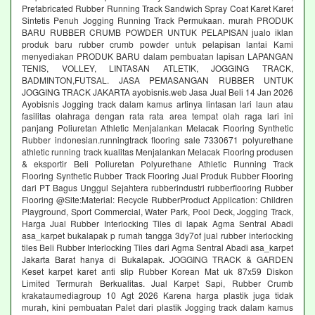
Prefabricated Rubber Running Track Sandwich Spray Coat Karet Karet
Sintetis Penuh Jogging Running Track Permukaan. murah PRODUK
BARU RUBBER CRUMB POWDER UNTUK PELAPISAN jualo iklan
produk baru rubber crumb powder untuk pelapisan lantai Kami
menyediakan PRODUK BARU dalam pembuatan lapisan LAPANGAN
TENIS, VOLLEY, LINTASAN ATLETIK, JOGGING TRACK,
BADMINTON,FUTSAL. JASA PEMASANGAN RUBBER UNTUK
JOGGING TRACK JAKARTA ayobisnis.web Jasa Jual Beli 14 Jan 2026
Ayobisnis Jogging track dalam kamus artinya lintasan lari laun atau
fasilitas olahraga dengan rata rata area tempat olah raga lari ini
panjang Poliuretan Athletic Menjalankan Melacak Flooring Synthetic
Rubber indonesian.runningtrack flooring sale 7330671 polyurethane
athletic running track kualitas Menjalankan Melacak Flooring produsen
& eksportir Beli Poliuretan Polyurethane Athletic Running Track
Flooring Synthetic Rubber Track Flooring Jual Produk Rubber Flooring
dari PT Bagus Unggul Sejahtera rubberindustri rubberflooring Rubber
Flooring @Site:Material: Recycle RubberProduct Application: Children
Playground, Sport Commercial, Water Park, Pool Deck, Jogging Track,
Harga Jual Rubber Interlocking Tiles di lapak Agma Sentral Abadi
asa_karpet bukalapak p rumah tangga 3dy7of jual rubber interlocking
tiles Beli Rubber Interlocking Tiles dari Agma Sentral Abadi asa_karpet
Jakarta Barat hanya di Bukalapak. JOGGING TRACK & GARDEN
Keset karpet karet anti slip Rubber Korean Mat uk 87x59 Diskon
Limited Termurah Berkualitas. Jual Karpet Sapi, Rubber Crumb
krakataumediagroup 10 Agt 2026 Karena harga plastik juga tidak
murah, kini pembuatan Palet dari plastik Jogging track dalam kamus