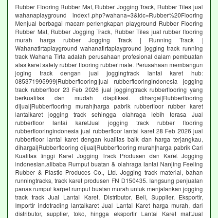
Rubber Flooring Rubber Mat, Rubber Jogging Track, Rubber Tiles jual
wahanaplayground index1.php?wahana=3&idc=Rubber%20Flooring
Menjual berbagai macam perlengkapan playground Rubber Flooring
Rubber Mat, Rubber Jogging Track, Rubber Tiles jual rubber flooring
murah harga rubber Jogging Track | Running Track |
Wahanatirtaplayground wahanatirtaplayground jogging track running
track Wahana Tirta adalah perusahaan profesional dalam pembuatan
alas karet safety rubber flooring rubber mate. Perusahaan membangun
joging track dengan jual joggingtrack lantai karet hub:
085371995999|Rubberflooring|jual rubberflooringindonesia jogging
track rubberfloor 23 Feb 2026 jual joggingtrack rubberflooring yang
berkualitas dan mudah diaplikasi. dihargai|Rubberflooring
dijual|Rubberflooring murah|harga pabrik rubberfloor rubber karet
lantaikaret jogging track sehingga olahraga lebih terasa Jual
rubberfloor lantai karetJual jogging track rubber flooring
rubberflooringindonesia jual rubberfloor lantai karet 28 Feb 2026 jual
rubberfloor lantai karet dengan kualitas baik dan harga terjangkau,
dihargai|Rubberflooring dijual|Rubberflooring murah|harga pabrik Cari
Kualitas tinggi Karet Jogging Track Produsen dan Karet Jogging
indonesian.alibaba Rumput buatan & olahraga lantai Nanjing Feeling
Rubber & Plastic Produces Co., Ltd. Jogging track material, bahan
runningtracks, track karet produsen FN D150435. langsung penjualan
panas rumput karpet rumput buatan murah untuk menjalankan jogging
track track Jual Lantai Karet, Distributor, Beli, Supplier, Eksportir,
Importir indotrading lantaikaret Jual Lantai Karet harga murah, dari
distributor, supplier, toko, hingga eksportir Lantai Karet mattJual