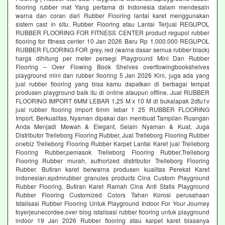
flooring rubber mat Yang pertama di Indonesia dalam mendesain
warna dan coran dari Rubber Flooring lantai karet menggunakan
sistem cast in situ. Rubber Flooring atau Lantai Terjual REGUPOL
RUBBER FLOORING FOR FITNESS CENTER product regupol rubber
flooring for fitness center 10 Jan 2026 Baru Rp 1.000.000 REGUPOL
RUBBER FLOORING FOR grey, red (warna dasar semua rubber black)
harga dihitung per meter persegi Playground Mini Dan Rubber
Flooring – Over Flowing Book Shelves overflowingbookshelves
playground mini dan rubber flooring 5 Jan 2026 Kini, juga ada yang
jual rubber flooring yang bisa kamu dapatkan di berbagai tempat
produsen playground baik itu di online ataupun offline. Jual RUBBER
FLOORING IMPORT 6MM LEBAR 1,25 M x 10 M di bukalapak 2dtu1v
jual rubber flooring import 6mm lebar 1 25 RUBBER FLOORING
Import, Berkualitas, Nyaman dipakai dan membuat Tampilan Ruangan
Anda Menjadi Mewah & Elegant. Selain Nyaman & Kuat, Juga
Distributor Trelleborg Flooring Rubber, Jual Trelleborg Flooring Rubber
onebiz Trelleborg Flooring Rubber Karpet Lantai Karet jual Trelleborg
Flooring Rubber,pemasok Trelleborg Flooring Rubber,Trelleborg
Flooring Rubber murah, authorized distributor Trelleborg Flooring
Rubber. Butiran karet berwarna produsen kualitas Perekat Karet
indonesian.epdmrubber granules products Cina Custom Playground
Rubber Flooring, Butiran Karet Ramah Cina Anti Statis Playground
Rubber Flooring Customized Colors Tahan Korosi perusahaan
Istalisasi Rubber Flooring Untuk Playground Indoor For Your Journey
foyerjeunecordee.over blog istalisasi rubber flooring untuk playground
indoor 19 Jan 2026 Rubber flooring atau karpet karet biasanya