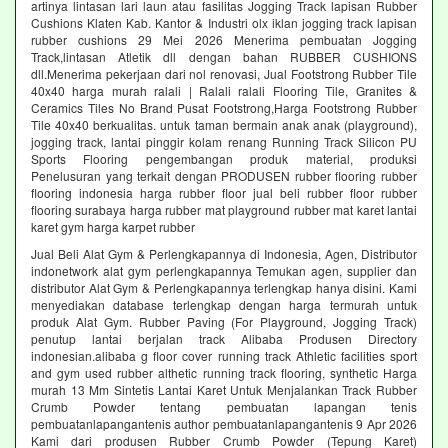
artinya lintasan lari laun atau fasilitas Jogging Track lapisan Rubber
Cushions Klaten Kab. Kantor & Industri olx iklan jogging track lapisan
rubber cushions 29 Mei 2026 Menerima pembuatan Jogging
Track,lintasan Atletik dll dengan bahan RUBBER CUSHIONS
dll.Menerima pekerjaan dari nol renovasi, Jual Footstrong Rubber Tile
40x40 harga murah ralali | Ralali ralali Flooring Tile, Granites &
Ceramics Tiles No Brand Pusat Footstrong,Harga Footstrong Rubber
Tile 40x40 berkualitas. untuk taman bermain anak anak (playground),
jogging track, lantai pinggir kolam renang Running Track Silicon PU
Sports Flooring pengembangan produk material, produksi
Penelusuran yang terkait dengan PRODUSEN rubber flooring rubber
flooring indonesia harga rubber floor jual beli rubber floor rubber
flooring surabaya harga rubber mat playground rubber mat karet lantai
karet gym harga karpet rubber
Jual Beli Alat Gym & Perlengkapannya di Indonesia, Agen, Distributor
indonetwork alat gym perlengkapannya Temukan agen, supplier dan
distributor Alat Gym & Perlengkapannya terlengkap hanya disini. Kami
menyediakan database terlengkap dengan harga termurah untuk
produk Alat Gym. Rubber Paving (For Playground, Jogging Track)
penutup lantai berjalan track Alibaba Produsen Directory
indonesian.alibaba g floor cover running track Athletic facilities sport
and gym used rubber althetic running track flooring, synthetic Harga
murah 13 Mm Sintetis Lantai Karet Untuk Menjalankan Track Rubber
Crumb Powder tentang pembuatan lapangan tenis
pembuatanlapangantenis author pembuatanlapangantenis 9 Apr 2026
Kami dari produsen Rubber Crumb Powder (Tepung Karet)