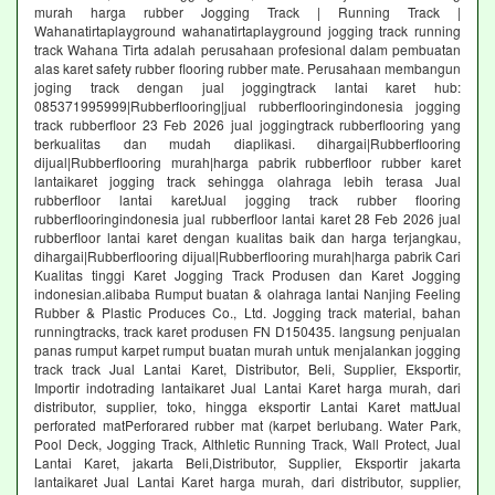
murah harga rubber Jogging Track | Running Track |
Wahanatirtaplayground wahanatirtaplayground jogging track running
track Wahana Tirta adalah perusahaan profesional dalam pembuatan
alas karet safety rubber flooring rubber mate. Perusahaan membangun
joging track dengan jual joggingtrack lantai karet hub:
085371995999|Rubberflooring|jual rubberflooringindonesia jogging
track rubberfloor 23 Feb 2026 jual joggingtrack rubberflooring yang
berkualitas dan mudah diaplikasi. dihargai|Rubberflooring
dijual|Rubberflooring murah|harga pabrik rubberfloor rubber karet
lantaikaret jogging track sehingga olahraga lebih terasa Jual
rubberfloor lantai karetJual jogging track rubber flooring
rubberflooringindonesia jual rubberfloor lantai karet 28 Feb 2026 jual
rubberfloor lantai karet dengan kualitas baik dan harga terjangkau,
dihargai|Rubberflooring dijual|Rubberflooring murah|harga pabrik Cari
Kualitas tinggi Karet Jogging Track Produsen dan Karet Jogging
indonesian.alibaba Rumput buatan & olahraga lantai Nanjing Feeling
Rubber & Plastic Produces Co., Ltd. Jogging track material, bahan
runningtracks, track karet produsen FN D150435. langsung penjualan
panas rumput karpet rumput buatan murah untuk menjalankan jogging
track track Jual Lantai Karet, Distributor, Beli, Supplier, Eksportir,
Importir indotrading lantaikaret Jual Lantai Karet harga murah, dari
distributor, supplier, toko, hingga eksportir Lantai Karet mattJual
perforated matPerforared rubber mat (karpet berlubang. Water Park,
Pool Deck, Jogging Track, Althletic Running Track, Wall Protect, Jual
Lantai Karet, jakarta Beli,Distributor, Supplier, Eksportir jakarta
lantaikaret Jual Lantai Karet harga murah, dari distributor, supplier,