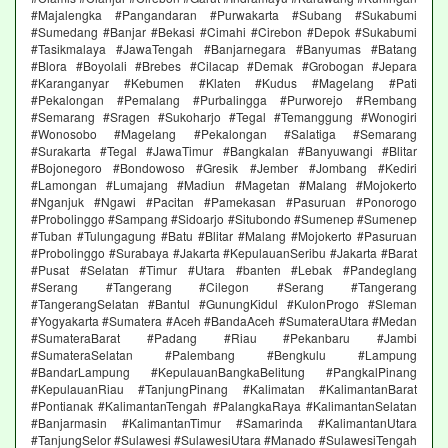
#Majalengka #Pangandaran #Purwakarta #Subang #Sukabumi
#Sumedang #Banjar #Bekasi #Cimahi #Cirebon #Depok #Sukabumi
#Tasikmalaya #JawaTengah #Banjarnegara #Banyumas #Batang
#Blora #Boyolali #Brebes #Cilacap #Demak #Grobogan #Jepara
#Karanganyar #Kebumen #Klaten #Kudus #Magelang #Pati
#Pekalongan #Pemalang #Purbalingga #Purworejo #Rembang
#Semarang #Sragen #Sukoharjo #Tegal #Temanggung #Wonogiri
#Wonosobo #Magelang #Pekalongan #Salatiga #Semarang
#Surakarta #Tegal #JawaTimur #Bangkalan #Banyuwangi #Blitar
#Bojonegoro #Bondowoso #Gresik #Jember #Jombang #Kediri
#Lamongan #Lumajang #Madiun #Magetan #Malang #Mojokerto
#Nganjuk #Ngawi #Pacitan #Pamekasan #Pasuruan #Ponorogo
#Probolinggo #Sampang #Sidoarjo #Situbondo #Sumenep #Sumenep
#Tuban #Tulungagung #Batu #Blitar #Malang #Mojokerto #Pasuruan
#Probolinggo #Surabaya #Jakarta #KepulauanSeribu #Jakarta #Barat
#Pusat #Selatan #Timur #Utara #banten #Lebak #Pandeglang
#Serang #Tangerang #Cilegon #Serang #Tangerang
#TangerangSelatan #Bantul #GunungKidul #KulonProgo #Sleman
#Yogyakarta #Sumatera #Aceh #BandaAceh #SumateraUtara #Medan
#SumateraBarat #Padang #Riau #Pekanbaru #Jambi
#SumateraSelatan #Palembang #Bengkulu #Lampung
#BandarLampung #KepulauanBangkaBelitung #PangkalPinang
#KepulauanRiau #TanjungPinang #Kalimatan #KalimantanBarat
#Pontianak #KalimantanTengah #PalangkaRaya #KalimantanSelatan
#Banjarmasin #KalimantanTimur #Samarinda #KalimantanUtara
#TanjungSelor #Sulawesi #SulawesiUtara #Manado #SulawesiTengah