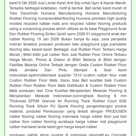
karet 9 Okt 2026 Jual Lantai Karet Anti Slip untuk Gym & Kamar Mandi.
Tersedia berbagai ketebalan, motif & bentuk. Beli lantai karet murah di
Toko Decorindo Humane Manufacturing Humane Manufacturing
Rubber Flooring humanerubberflooring Humane provides high quality
molded recycled rubber mats and recycled rubber flooring products
using a vulcanizing process which utilizes as its base Playground Anak
Dan Rubber Flooring Sinten Quisii qenn 2026 01 playground anak dan
rubber flooring 19 Jan 2026 Bukan hanya itu saja, para penyedia
mainan tersebut, podusen produsen toko playground juga jualrubber
flooring atau karpet karet. Berbagai Jual Rubber Floor Terbaru Harga
Murah | Blibli blibli jual rubber floor Jual Rubber Floor Online Terbaru
Harga Murah, Promo & Diskon di Blibli Belanja di Blibli dengan
Fasilitas Belanja Online Terbaik dengan Gratis Custom Rubber Floor
Mats Jendela Dan Pintu Stempel & Seal karet
indonesian.epdmrubberseal supplier 7210 custom rubber floor mats
Custom Rubber Floor Mats, Kamu bisa Beli kualitas baik Custom
Rubber Floor Rubber Floor Mats Distributor & Custom Rubber Floor
Mats produsen dari Cina Kualitas Menjalankan Melacak Flooring &
Menjalankan Melacak indonesian.runningtrack flooring 8 mm
Thickness EPDM Granule for Running Track Rubber Court SGS
Running Track Silicon PU Sports Flooring pengembangan produk
material, produksi Penelusuran yang terkait dengan PRODUSEN
rubber flooring rubber flooring indonesia harga rubber floor jual beli
rubber floor rubber flooring surabaya harga rubber mat playground
rubber mat karet lantai karet gym harga karpet rubber
produsen pabrik stone crusher di indonesia plexmath.eu Concrete