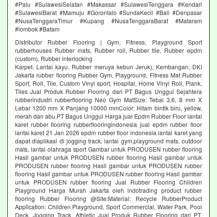
#Palu #SulawesiSelatan #Makassar #SulawesiTenggara #Kendari
#SulawesiBarat #Mamuju #Gorontalo #SundaKecil #Bali #Denpasar
#NusaTenggaraTimur #Kupang #NusaTenggaraBarat #Mataram
#lombok #Batam
Distributor Rubber Flooring | Gym, Fitness, Playground Sport
rubberhouses Rubber mats, Rubber roll, Rubber tile, Rubber epdm
(custom), Rubber interlocking
Karpet. Lantai kayu. Rubber meruya kebun Jeruk), Kembangan, DKI
Jakarta rubber flooring Rubber Gym, Playground, Fitness Mat Rubber
Sport, Roll, Tile, Custom Vinyl sport, Hospital, Home Vinyl Roll, Plank,
Tiles Jual Produk Rubber Flooring dari PT Bagus Unggul Sejahtera
rubberindustri rubberflooring Neo Gym MatSize: Tebal 3,6, 8 mm X
Lebar 1200 mm X Panjang 10000 mmColor: Hitam bintik biru, yellow,
merah dan abu.PT Bagus Unggul Harga jual Epdm Rubber Floor lantai
karet rubber flooring rubberflooringindonesia jual epdm rubber floor
lantai karet 21 Jan 2026 epdm rubber floor indonesia lantai karet yang
dapat diaplikasi di jogging track, lantai gym,playground mats, outdoor
mats, lantai olahraga sport Gambar untuk PRODUSEN rubber flooring
Hasil gambar untuk PRODUSEN rubber flooring Hasil gambar untuk
PRODUSEN rubber flooring Hasil gambar untuk PRODUSEN rubber
flooring Hasil gambar untuk PRODUSEN rubber flooring Hasil gambar
untuk PRODUSEN rubber flooring Jual Rubber Flooring Children
Playground Harga Murah Jakarta oleh indotrading product rubber
flooring Rubber Flooring @Site:Material: Recycle RubberProduct
Application: Children Playground, Sport Commercial, Water Park, Pool
Deck, Jogging Track, Athletic Jual Produk Rubber Flooring dari PT.