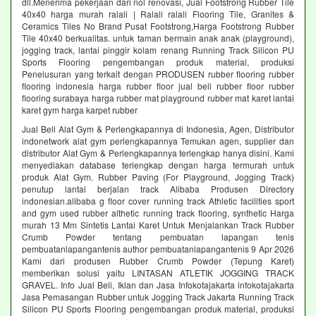
dll.Menerima pekerjaan dari nol renovasi, Jual Footstrong Rubber Tile
40x40 harga murah ralali | Ralali ralali Flooring Tile, Granites &
Ceramics Tiles No Brand Pusat Footstrong,Harga Footstrong Rubber
Tile 40x40 berkualitas. untuk taman bermain anak anak (playground),
jogging track, lantai pinggir kolam renang Running Track Silicon PU
Sports Flooring pengembangan produk material, produksi
Penelusuran yang terkait dengan PRODUSEN rubber flooring rubber
flooring indonesia harga rubber floor jual beli rubber floor rubber
flooring surabaya harga rubber mat playground rubber mat karet lantai
karet gym harga karpet rubber
Jual Beli Alat Gym & Perlengkapannya di Indonesia, Agen, Distributor
indonetwork alat gym perlengkapannya Temukan agen, supplier dan
distributor Alat Gym & Perlengkapannya terlengkap hanya disini. Kami
menyediakan database terlengkap dengan harga termurah untuk
produk Alat Gym. Rubber Paving (For Playground, Jogging Track)
penutup lantai berjalan track Alibaba Produsen Directory
indonesian.alibaba g floor cover running track Athletic facilities sport
and gym used rubber althetic running track flooring, synthetic Harga
murah 13 Mm Sintetis Lantai Karet Untuk Menjalankan Track Rubber
Crumb Powder tentang pembuatan lapangan tenis
pembuatanlapangantenis author pembuatanlapangantenis 9 Apr 2026
Kami dari produsen Rubber Crumb Powder (Tepung Karet)
memberikan solusi yaitu LINTASAN ATLETIK JOGGING TRACK
GRAVEL. Info Jual Beli, Iklan dan Jasa Infokotajakarta infokotajakarta
Jasa Pemasangan Rubber untuk Jogging Track Jakarta Running Track
Silicon PU Sports Flooring pengembangan produk material, produksi