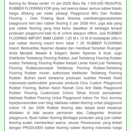
flooring for fitness center 10 Jan 2026 Baru Rp 1.000.000 REGUPOL
RUBBER FLOORING FOR grey, red (warna dasar semua rubber black)
harga dihitung per meter persegi Playground Mini Dan Rubber
Flooring – Over Flowing Book Shelves overflowingbookshelves
playground mini dan rubber flooring 5 Jan 2026 Kini, juga ada yang
jual rubber flooring yang bisa kamu dapatkan di berbagai tempat
produsen playground baik itu di online ataupun offline. Jual RUBBER
FLOORING IMPORT 6MM LEBAR 1,25 M x 10 M di bukalapak 2dtu1v
jual rubber flooring import 6mm lebar 1 25 RUBBER FLOORING
Import, Berkualitas, Nyaman dipakai dan membuat Tampilan Ruangan
Anda Menjadi Mewah & Elegant. Selain Nyaman & Kuat, Juga
Distributor Trelleborg Flooring Rubber, Jual Trelleborg Flooring Rubber
onebiz Trelleborg Flooring Rubber Karpet Lantai Karet jual Trelleborg
Flooring Rubber,pemasok Trelleborg Flooring Rubber,Trelleborg
Flooring Rubber murah, authorized distributor Trelleborg Flooring
Rubber. Butiran karet berwarna produsen kualitas Perekat Karet
indonesian.epdmrubber granules products Cina Custom Playground
Rubber Flooring, Butiran Karet Ramah Cina Anti Statis Playground
Rubber Flooring Customized Colors Tahan Korosi perusahaan
Istalisasi Rubber Flooring Untuk Playground Indoor For Your Journey
foyerjeunecordee.over blog istalisasi rubber flooring untuk playground
indoor 19 Jan 2026 Rubber flooring atau karpet karet biasanya
diletakan di latai secara permanen atau Categories: #mainan
playground, #jual rubber flooring Berbagai produsen yang jual rubber
flooring sudah memberikan warna, ukuran Penelusuran yang terkait
dengan PRODUSEN rubber flooring rubber flooring indonesia harga