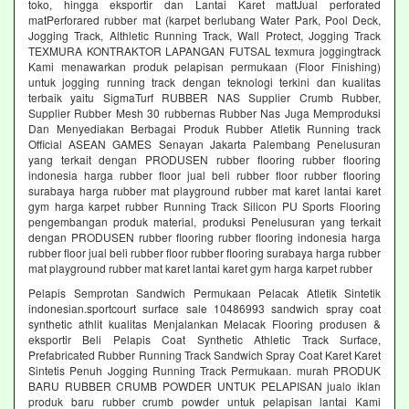
toko, hingga eksportir dan Lantai Karet mattJual perforated
matPerforared rubber mat (karpet berlubang Water Park, Pool Deck,
Jogging Track, Althletic Running Track, Wall Protect, Jogging Track
TEXMURA KONTRAKTOR LAPANGAN FUTSAL texmura joggingtrack
Kami menawarkan produk pelapisan permukaan (Floor Finishing)
untuk jogging running track dengan teknologi terkini dan kualitas
terbaik yaitu SigmaTurf RUBBER NAS Supplier Crumb Rubber,
Supplier Rubber Mesh 30 rubbernas Rubber Nas Juga Memproduksi
Dan Menyediakan Berbagai Produk Rubber Atletik Running track
Official ASEAN GAMES Senayan Jakarta Palembang Penelusuran
yang terkait dengan PRODUSEN rubber flooring rubber flooring
indonesia harga rubber floor jual beli rubber floor rubber flooring
surabaya harga rubber mat playground rubber mat karet lantai karet
gym harga karpet rubber Running Track Silicon PU Sports Flooring
pengembangan produk material, produksi Penelusuran yang terkait
dengan PRODUSEN rubber flooring rubber flooring indonesia harga
rubber floor jual beli rubber floor rubber flooring surabaya harga rubber
mat playground rubber mat karet lantai karet gym harga karpet rubber
Pelapis Semprotan Sandwich Permukaan Pelacak Atletik Sintetik
indonesian.sportcourt surface sale 10486993 sandwich spray coat
synthetic athlit kualitas Menjalankan Melacak Flooring produsen &
eksportir Beli Pelapis Coat Synthetic Athletic Track Surface,
Prefabricated Rubber Running Track Sandwich Spray Coat Karet Karet
Sintetis Penuh Jogging Running Track Permukaan. murah PRODUK
BARU RUBBER CRUMB POWDER UNTUK PELAPISAN jualo iklan
produk baru rubber crumb powder untuk pelapisan lantai Kami