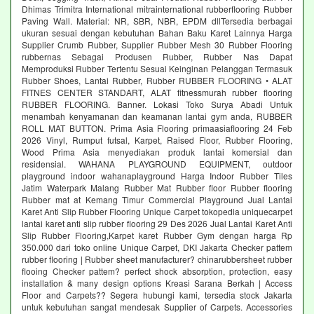
Dhimas Trimitra International mitrainternational rubberflooring Rubber
Paving Wall. Material: NR, SBR, NBR, EPDM dllTersedia berbagai
ukuran sesuai dengan kebutuhan Bahan Baku Karet Lainnya Harga
Supplier Crumb Rubber, Supplier Rubber Mesh 30 Rubber Flooring
rubbernas Sebagai Produsen Rubber, Rubber Nas Dapat
Memproduksi Rubber Tertentu Sesuai Keinginan Pelanggan Termasuk
Rubber Shoes, Lantai Rubber, Rubber RUBBER FLOORING • ALAT
FITNES CENTER STANDART, ALAT fitnessmurah rubber flooring
RUBBER FLOORING. Banner. Lokasi Toko Surya Abadi Untuk
menambah kenyamanan dan keamanan lantai gym anda, RUBBER
ROLL MAT BUTTON. Prima Asia Flooring primaasiaflooring 24 Feb
2026 Vinyl, Rumput futsal, Karpet, Raised Floor, Rubber Flooring,
Wood Prima Asia menyediakan produk lantai komersial dan
residensial. WAHANA PLAYGROUND EQUIPMENT, outdoor
playground indoor wahanaplayground Harga Indoor Rubber Tiles
Jatim Waterpark Malang Rubber Mat Rubber floor Rubber flooring
Rubber mat at Kemang Timur Commercial Playground Jual Lantai
Karet Anti Slip Rubber Flooring Unique Carpet tokopedia uniquecarpet
lantai karet anti slip rubber flooring 29 Des 2026 Jual Lantai Karet Anti
Slip Rubber Flooring,Karpet karet Rubber Gym dengan harga Rp
350.000 dari toko online Unique Carpet, DKI Jakarta Checker pattem
rubber flooring | Rubber sheet manufacturer? chinarubbersheet rubber
flooing Checker pattem? perfect shock absorption, protection, easy
installation & many design options Kreasi Sarana Berkah | Access
Floor and Carpets?? Segera hubungi kami, tersedia stock Jakarta
untuk kebutuhan sangat mendesak Supplier of Carpets. Accessories