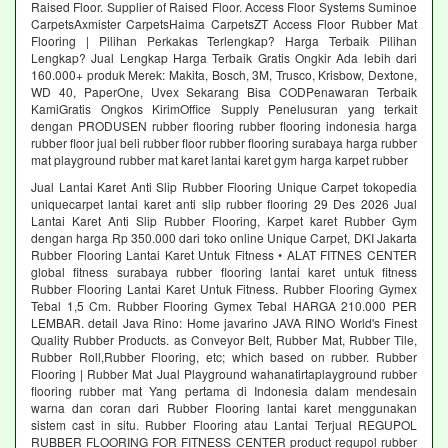
Raised Floor. Supplier of Raised Floor. Access Floor Systems Suminoe
CarpetsAxmister CarpetsHaima CarpetsZT Access Floor Rubber Mat
Flooring | Pilihan Perkakas Terlengkap? Harga Terbaik Pilihan
Lengkap? Jual Lengkap Harga Terbaik Gratis Ongkir Ada lebih dari
160.000+ produk Merek: Makita, Bosch, 3M, Trusco, Krisbow, Dextone,
WD 40, PaperOne, Uvex Sekarang Bisa CODPenawaran Terbaik
KamiGratis Ongkos KirimOffice Supply Penelusuran yang terkait
dengan PRODUSEN rubber flooring rubber flooring indonesia harga
rubber floor jual beli rubber floor rubber flooring surabaya harga rubber
mat playground rubber mat karet lantai karet gym harga karpet rubber
Jual Lantai Karet Anti Slip Rubber Flooring Unique Carpet tokopedia
uniquecarpet lantai karet anti slip rubber flooring 29 Des 2026 Jual
Lantai Karet Anti Slip Rubber Flooring, Karpet karet Rubber Gym
dengan harga Rp 350.000 dari toko online Unique Carpet, DKI Jakarta
Rubber Flooring Lantai Karet Untuk Fitness • ALAT FITNES CENTER
global fitness surabaya rubber flooring lantai karet untuk fitness
Rubber Flooring Lantai Karet Untuk Fitness. Rubber Flooring Gymex
Tebal 1,5 Cm. Rubber Flooring Gymex Tebal HARGA 210.000 PER
LEMBAR. detail Java Rino: Home javarino JAVA RINO World's Finest
Quality Rubber Products. as Conveyor Belt, Rubber Mat, Rubber Tile,
Rubber Roll,Rubber Flooring, etc; which based on rubber. Rubber
Flooring | Rubber Mat Jual Playground wahanatirtaplayground rubber
flooring rubber mat Yang pertama di Indonesia dalam mendesain
warna dan coran dari Rubber Flooring lantai karet menggunakan
sistem cast in situ. Rubber Flooring atau Lantai Terjual REGUPOL
RUBBER FLOORING FOR FITNESS CENTER product regupol rubber