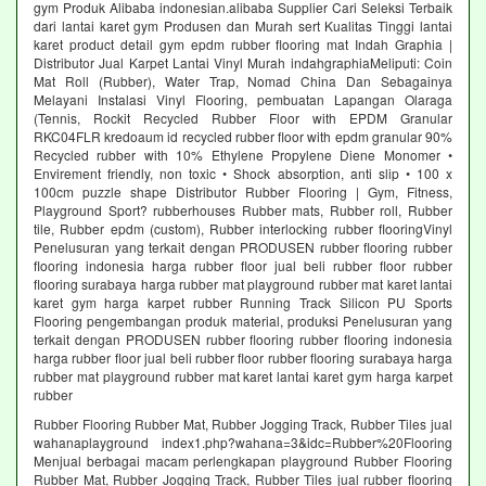
gym Produk Alibaba indonesian.alibaba Supplier Cari Seleksi Terbaik
dari lantai karet gym Produsen dan Murah sert Kualitas Tinggi lantai
karet product detail gym epdm rubber flooring mat Indah Graphia |
Distributor Jual Karpet Lantai Vinyl Murah indahgraphiaMeliputi: Coin
Mat Roll (Rubber), Water Trap, Nomad China Dan Sebagainya
Melayani Instalasi Vinyl Flooring, pembuatan Lapangan Olaraga
(Tennis, Rockit Recycled Rubber Floor with EPDM Granular
RKC04FLR kredoaum id recycled rubber floor with epdm granular 90%
Recycled rubber with 10% Ethylene Propylene Diene Monomer •
Envirement friendly, non toxic • Shock absorption, anti slip • 100 x
100cm puzzle shape Distributor Rubber Flooring | Gym, Fitness,
Playground Sport? rubberhouses Rubber mats, Rubber roll, Rubber
tile, Rubber epdm (custom), Rubber interlocking rubber flooringVinyl
Penelusuran yang terkait dengan PRODUSEN rubber flooring rubber
flooring indonesia harga rubber floor jual beli rubber floor rubber
flooring surabaya harga rubber mat playground rubber mat karet lantai
karet gym harga karpet rubber Running Track Silicon PU Sports
Flooring pengembangan produk material, produksi Penelusuran yang
terkait dengan PRODUSEN rubber flooring rubber flooring indonesia
harga rubber floor jual beli rubber floor rubber flooring surabaya harga
rubber mat playground rubber mat karet lantai karet gym harga karpet
rubber
Rubber Flooring Rubber Mat, Rubber Jogging Track, Rubber Tiles jual
wahanaplayground index1.php?wahana=3&idc=Rubber%20Flooring
Menjual berbagai macam perlengkapan playground Rubber Flooring
Rubber Mat, Rubber Jogging Track, Rubber Tiles jual rubber flooring