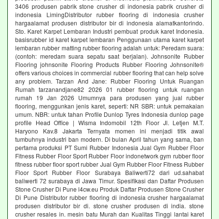
3406 produsen pabrik stone crusher di indonesia pabrik crusher di
indonesia LimingDistributor rubber flooring di indonesia crusher
hargaalamat produsen distributor bir di indonesia alamatkantorindo.
Sto. Karet Karpet Lembaran Industri pembuat produk karet Indonesia.
basisrubber id karet karpet lembaran Penggunaan utama karet karpet
lembaran rubber matting rubber flooring adalah untuk: Peredam suara:
(contoh: meredam suara sepatu saat berjalan). Johnsonite Rubber
Flooring johnsonite Flooring Products Rubber Flooring Johnsonite®
offers various choices in commercial rubber flooring that can help solve
any problem. Tarzan And Jane: Rubber Flooring Untuk Ruangan
Rumah tarzanandjane82 2026 01 rubber flooring untuk ruangan
rumah 19 Jan 2026 Umumnya para produsen yang jual rubber
flooring, menggunkan jenis karet, seperti: NR SBR: untuk pemakaian
umum. NBR: untuk tahan Profile Dunlop Tyres Indonesia dunlop page
profile Head Office | Wisma Indomobil 12th Floor Jl. Letjen M.T.
Haryono Kav.8 Jakarta Ternyata momen ini menjadi titik awal
tumbuhnya industri ban modern. Di bulan April tahun yang sama, ban
pertama produksi PT Sumi Rubber Indonesia Jual Gym Rubber Floor
Fitness Rubber Floor Sport Rubber Floor indonetwork gym rubber floor
fitness rubber floor sport rubber Jual Gym Rubber Floor Fitness Rubber
Floor Sport Rubber Floor Surabaya Baliwerti72 dari ud.sahabat
baliwerti 72 surabaya di Jawa Timur. Spesifikasi dan Daftar Produsen
Stone Crusher Di Pune l4cw.eu Produk Daftar Produsen Stone Crusher
Di Pune Distributor rubber flooring di indonesia crusher hargaalamat
produsen distributor bir di. stone crusher produsen di india. stone
crusher resales in. mesin batu Murah dan Kualitas Tinggi lantai karet