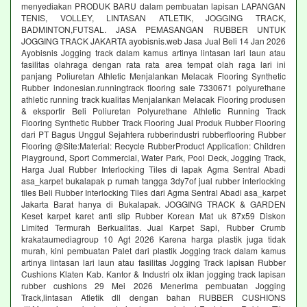
menyediakan PRODUK BARU dalam pembuatan lapisan LAPANGAN
TENIS, VOLLEY, LINTASAN ATLETIK, JOGGING TRACK,
BADMINTON,FUTSAL. JASA PEMASANGAN RUBBER UNTUK
JOGGING TRACK JAKARTA ayobisnis.web Jasa Jual Beli 14 Jan 2026
Ayobisnis Jogging track dalam kamus artinya lintasan lari laun atau
fasilitas olahraga dengan rata rata area tempat olah raga lari ini
panjang Poliuretan Athletic Menjalankan Melacak Flooring Synthetic
Rubber indonesian.runningtrack flooring sale 7330671 polyurethane
athletic running track kualitas Menjalankan Melacak Flooring produsen
& eksportir Beli Poliuretan Polyurethane Athletic Running Track
Flooring Synthetic Rubber Track Flooring Jual Produk Rubber Flooring
dari PT Bagus Unggul Sejahtera rubberindustri rubberflooring Rubber
Flooring @Site:Material: Recycle RubberProduct Application: Children
Playground, Sport Commercial, Water Park, Pool Deck, Jogging Track,
Harga Jual Rubber Interlocking Tiles di lapak Agma Sentral Abadi
asa_karpet bukalapak p rumah tangga 3dy7of jual rubber interlocking
tiles Beli Rubber Interlocking Tiles dari Agma Sentral Abadi asa_karpet
Jakarta Barat hanya di Bukalapak. JOGGING TRACK & GARDEN
Keset karpet karet anti slip Rubber Korean Mat uk 87x59 Diskon
Limited Termurah Berkualitas. Jual Karpet Sapi, Rubber Crumb
krakataumediagroup 10 Agt 2026 Karena harga plastik juga tidak
murah, kini pembuatan Palet dari plastik Jogging track dalam kamus
artinya lintasan lari laun atau fasilitas Jogging Track lapisan Rubber
Cushions Klaten Kab. Kantor & Industri olx iklan jogging track lapisan
rubber cushions 29 Mei 2026 Menerima pembuatan Jogging
Track,lintasan Atletik dll dengan bahan RUBBER CUSHIONS