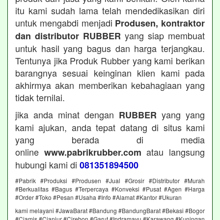
itu kami sudah lama telah mendedikasikan diri
untuk mengabdi menjadi
Produsen, kontraktor
yang siap membuat
dan distributor RUBBER
untuk hasil yang bagus dan harga terjangkau.
Tentunya jika Produk Rubber yang kami berikan
barangnya sesuai keinginan klien kami pada
akhirmya akan memberikan kebahagiaan yang
tidak ternilai.
jika anda minat dengan
yang yang
RUBBER
kami ajukan, anda tepat datang di situs kami
yang berada di media
online
atau langsung
www.pabrikrubber.com
hubungi kami di
081351894500
#Pabrik #Produksi #Produsen #Jual #Grosir #Distributor #Murah
#Berkualitas #Bagus #Terpercaya #Konveksi #Pusat #Agen #Harga
#Order #Toko #Pesan #Usaha #Info #Alamat #Kantor #Ukuran
kami melayani #JawaBarat #Bandung #BandungBarat #Bekasi #Bogor
#Ciamis #Cianjur #Cirebon #Garut #Indramayu #Karawang #Kuningan