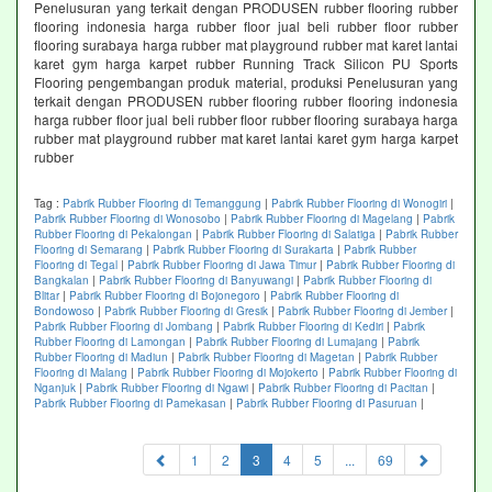
Penelusuran yang terkait dengan PRODUSEN rubber flooring rubber
flooring indonesia harga rubber floor jual beli rubber floor rubber
flooring surabaya harga rubber mat playground rubber mat karet lantai
karet gym harga karpet rubber Running Track Silicon PU Sports
Flooring pengembangan produk material, produksi Penelusuran yang
terkait dengan PRODUSEN rubber flooring rubber flooring indonesia
harga rubber floor jual beli rubber floor rubber flooring surabaya harga
rubber mat playground rubber mat karet lantai karet gym harga karpet
rubber
Tag :
Pabrik Rubber Flooring di Temanggung
|
Pabrik Rubber Flooring di Wonogiri
|
Pabrik Rubber Flooring di Wonosobo
|
Pabrik Rubber Flooring di Magelang
|
Pabrik
Rubber Flooring di Pekalongan
|
Pabrik Rubber Flooring di Salatiga
|
Pabrik Rubber
Flooring di Semarang
|
Pabrik Rubber Flooring di Surakarta
|
Pabrik Rubber
Flooring di Tegal
|
Pabrik Rubber Flooring di Jawa Timur
|
Pabrik Rubber Flooring di
Bangkalan
|
Pabrik Rubber Flooring di Banyuwangi
|
Pabrik Rubber Flooring di
Blitar
|
Pabrik Rubber Flooring di Bojonegoro
|
Pabrik Rubber Flooring di
Bondowoso
|
Pabrik Rubber Flooring di Gresik
|
Pabrik Rubber Flooring di Jember
|
Pabrik Rubber Flooring di Jombang
|
Pabrik Rubber Flooring di Kediri
|
Pabrik
Rubber Flooring di Lamongan
|
Pabrik Rubber Flooring di Lumajang
|
Pabrik
Rubber Flooring di Madiun
|
Pabrik Rubber Flooring di Magetan
|
Pabrik Rubber
Flooring di Malang
|
Pabrik Rubber Flooring di Mojokerto
|
Pabrik Rubber Flooring di
Nganjuk
|
Pabrik Rubber Flooring di Ngawi
|
Pabrik Rubber Flooring di Pacitan
|
Pabrik Rubber Flooring di Pamekasan
|
Pabrik Rubber Flooring di Pasuruan
|
(current)
1
2
3
4
5
...
69