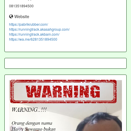
081351894500
Website
https://pabrikrubber.com/
https://runningtrack.akasahgroup.com/
https://runningtrack.akbam.com/
https://wa.me/6281351894500