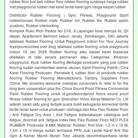
rubber floor jual beli rubber floor rubber flooring surabaya harga rubber
mat playground rubber mat karet lantai karet gym harga karpet rubber
Distributor Rubber Flooring | Gym, Fitness, Playground Sport
rubberhouses Rubber mats, Rubber roll, Rubber tile, Rubber epdm
(custom), Rubber interlocking
Komplek Ruko Rich Palace No D16, Jl.Lapangan bola meruya ilir, (Di
depan Apartement Belmont kebun Jeruk), Kembangan, DKI Jakarta
Istalisasi Rubber Flooring Untuk Playground Indoor For Your Journey
foyerjeunecordee.over blog istalisasi rubber flooring untuk playground
indoor 19 Jan 2026 Rubber flooring atau karpet karet biasanya
diletakan di latai secara permanen atau Categories: #mainan
playground, #jual rubber flooring Berbagai produsen yang jual rubber
flooring sudah memberikan warna, ukuran, Karet Flooring Pabrik | Cina
Karet Flooring Produsen, Pemasok tj rubber floor id products rubber
flooring Rubber Flooring Manufacturers, Factory, Suppliers From
China, We sincerely welcome overseas consumers to refer to for the
long term cooperation plus the China Sound Proof Fitness Commercial
Fleck Rubber Flooring untuk id.goodsoundproof floors sound proof
fitness rubber flooring for gym Shenzhen Vinco Keras Material Co, Ltd
adalah salah satu yang terbaik suara bukti kebugaran komersial bintik
bintik lantai karet untuk produsen olahraga dan Neo Flex Rubber Floor
| Anti Fatigue Dry Area | Anti Fatigue bataviakarpet catalogue anti
fatigue_doormat anti_fatigue index Neo Flex Rubber Floor. NEO FLEX
RUBBER Thickness: 8 MM; Material: Rubber; Roll Size: 1,2 m x 10 M,
1,2m x 15 m Harga sudah termasuk PPN Jual Lantai Karet Anti Slip
Gym & Kamar Mandi Murah Toko Jakarta decorindoperkasa lantai