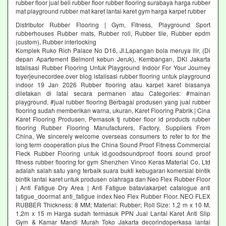
rubber floor jual beli rubber floor rubber flooring surabaya harga rubber
mat playground rubber mat karet lantai karet gym harga karpet rubber
Distributor Rubber Flooring | Gym, Fitness, Playground Sport
rubberhouses Rubber mats, Rubber roll, Rubber tile, Rubber epdm
(custom), Rubber interlocking
Komplek Ruko Rich Palace No D16, Jl.Lapangan bola meruya ilir, (Di
depan Apartement Belmont kebun Jeruk), Kembangan, DKI Jakarta
Istalisasi Rubber Flooring Untuk Playground Indoor For Your Journey
foyerjeunecordee.over blog istalisasi rubber flooring untuk playground
indoor 19 Jan 2026 Rubber flooring atau karpet karet biasanya
diletakan di latai secara permanen atau Categories: #mainan
playground, #jual rubber flooring Berbagai produsen yang jual rubber
flooring sudah memberikan warna, ukuran, Karet Flooring Pabrik | Cina
Karet Flooring Produsen, Pemasok tj rubber floor id products rubber
flooring Rubber Flooring Manufacturers, Factory, Suppliers From
China, We sincerely welcome overseas consumers to refer to for the
long term cooperation plus the China Sound Proof Fitness Commercial
Fleck Rubber Flooring untuk id.goodsoundproof floors sound proof
fitness rubber flooring for gym Shenzhen Vinco Keras Material Co, Ltd
adalah salah satu yang terbaik suara bukti kebugaran komersial bintik
bintik lantai karet untuk produsen olahraga dan Neo Flex Rubber Floor
| Anti Fatigue Dry Area | Anti Fatigue bataviakarpet catalogue anti
fatigue_doormat anti_fatigue index Neo Flex Rubber Floor. NEO FLEX
RUBBER Thickness: 8 MM; Material: Rubber; Roll Size: 1,2 m x 10 M,
1,2m x 15 m Harga sudah termasuk PPN Jual Lantai Karet Anti Slip
Gym & Kamar Mandi Murah Toko Jakarta decorindoperkasa lantai