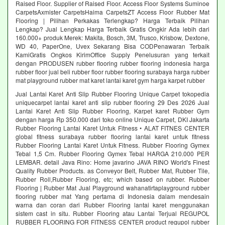
Raised Floor. Supplier of Raised Floor. Access Floor Systems Suminoe
CarpetsAxmister CarpetsHaima CarpetsZT Access Floor Rubber Mat
Flooring | Pilihan Perkakas Terlengkap? Harga Terbaik Pilihan
Lengkap? Jual Lengkap Harga Terbaik Gratis Ongkir Ada lebih dari
160.000+ produk Merek: Makita, Bosch, 3M, Trusco, Krisbow, Dextone,
WD 40, PaperOne, Uvex Sekarang Bisa CODPenawaran Terbaik
KamiGratis Ongkos KirimOffice Supply Penelusuran yang terkait
dengan PRODUSEN rubber flooring rubber flooring indonesia harga
rubber floor jual beli rubber floor rubber flooring surabaya harga rubber
mat playground rubber mat karet lantai karet gym harga karpet rubber
Jual Lantai Karet Anti Slip Rubber Flooring Unique Carpet tokopedia
uniquecarpet lantai karet anti slip rubber flooring 29 Des 2026 Jual
Lantai Karet Anti Slip Rubber Flooring, Karpet karet Rubber Gym
dengan harga Rp 350.000 dari toko online Unique Carpet, DKI Jakarta
Rubber Flooring Lantai Karet Untuk Fitness • ALAT FITNES CENTER
global fitness surabaya rubber flooring lantai karet untuk fitness
Rubber Flooring Lantai Karet Untuk Fitness. Rubber Flooring Gymex
Tebal 1,5 Cm. Rubber Flooring Gymex Tebal HARGA 210.000 PER
LEMBAR. detail Java Rino: Home javarino JAVA RINO World's Finest
Quality Rubber Products. as Conveyor Belt, Rubber Mat, Rubber Tile,
Rubber Roll,Rubber Flooring, etc; which based on rubber. Rubber
Flooring | Rubber Mat Jual Playground wahanatirtaplayground rubber
flooring rubber mat Yang pertama di Indonesia dalam mendesain
warna dan coran dari Rubber Flooring lantai karet menggunakan
sistem cast in situ. Rubber Flooring atau Lantai Terjual REGUPOL
RUBBER FLOORING FOR FITNESS CENTER product regupol rubber