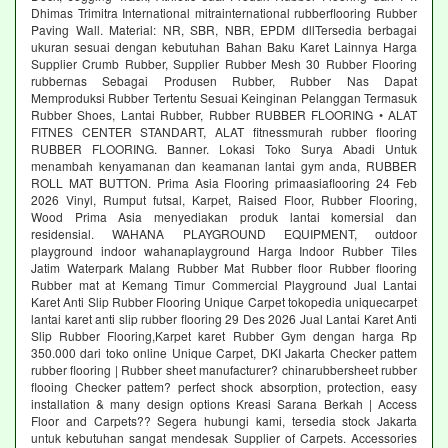
Dhimas Trimitra International mitrainternational rubberflooring Rubber
Paving Wall. Material: NR, SBR, NBR, EPDM dllTersedia berbagai
ukuran sesuai dengan kebutuhan Bahan Baku Karet Lainnya Harga
Supplier Crumb Rubber, Supplier Rubber Mesh 30 Rubber Flooring
rubbernas Sebagai Produsen Rubber, Rubber Nas Dapat
Memproduksi Rubber Tertentu Sesuai Keinginan Pelanggan Termasuk
Rubber Shoes, Lantai Rubber, Rubber RUBBER FLOORING • ALAT
FITNES CENTER STANDART, ALAT fitnessmurah rubber flooring
RUBBER FLOORING. Banner. Lokasi Toko Surya Abadi Untuk
menambah kenyamanan dan keamanan lantai gym anda, RUBBER
ROLL MAT BUTTON. Prima Asia Flooring primaasiaflooring 24 Feb
2026 Vinyl, Rumput futsal, Karpet, Raised Floor, Rubber Flooring,
Wood Prima Asia menyediakan produk lantai komersial dan
residensial. WAHANA PLAYGROUND EQUIPMENT, outdoor
playground indoor wahanaplayground Harga Indoor Rubber Tiles
Jatim Waterpark Malang Rubber Mat Rubber floor Rubber flooring
Rubber mat at Kemang Timur Commercial Playground Jual Lantai
Karet Anti Slip Rubber Flooring Unique Carpet tokopedia uniquecarpet
lantai karet anti slip rubber flooring 29 Des 2026 Jual Lantai Karet Anti
Slip Rubber Flooring,Karpet karet Rubber Gym dengan harga Rp
350.000 dari toko online Unique Carpet, DKI Jakarta Checker pattem
rubber flooring | Rubber sheet manufacturer? chinarubbersheet rubber
flooing Checker pattem? perfect shock absorption, protection, easy
installation & many design options Kreasi Sarana Berkah | Access
Floor and Carpets?? Segera hubungi kami, tersedia stock Jakarta
untuk kebutuhan sangat mendesak Supplier of Carpets. Accessories