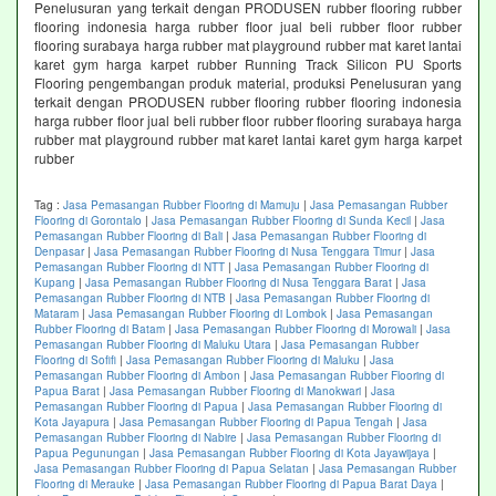
Penelusuran yang terkait dengan PRODUSEN rubber flooring rubber
flooring indonesia harga rubber floor jual beli rubber floor rubber
flooring surabaya harga rubber mat playground rubber mat karet lantai
karet gym harga karpet rubber Running Track Silicon PU Sports
Flooring pengembangan produk material, produksi Penelusuran yang
terkait dengan PRODUSEN rubber flooring rubber flooring indonesia
harga rubber floor jual beli rubber floor rubber flooring surabaya harga
rubber mat playground rubber mat karet lantai karet gym harga karpet
rubber
Tag :
Jasa Pemasangan Rubber Flooring di Mamuju
|
Jasa Pemasangan Rubber
Flooring di Gorontalo
|
Jasa Pemasangan Rubber Flooring di Sunda Kecil
|
Jasa
Pemasangan Rubber Flooring di Bali
|
Jasa Pemasangan Rubber Flooring di
Denpasar
|
Jasa Pemasangan Rubber Flooring di Nusa Tenggara Timur
|
Jasa
Pemasangan Rubber Flooring di NTT
|
Jasa Pemasangan Rubber Flooring di
Kupang
|
Jasa Pemasangan Rubber Flooring di Nusa Tenggara Barat
|
Jasa
Pemasangan Rubber Flooring di NTB
|
Jasa Pemasangan Rubber Flooring di
Mataram
|
Jasa Pemasangan Rubber Flooring di Lombok
|
Jasa Pemasangan
Rubber Flooring di Batam
|
Jasa Pemasangan Rubber Flooring di Morowali
|
Jasa
Pemasangan Rubber Flooring di Maluku Utara
|
Jasa Pemasangan Rubber
Flooring di Sofifi
|
Jasa Pemasangan Rubber Flooring di Maluku
|
Jasa
Pemasangan Rubber Flooring di Ambon
|
Jasa Pemasangan Rubber Flooring di
Papua Barat
|
Jasa Pemasangan Rubber Flooring di Manokwari
|
Jasa
Pemasangan Rubber Flooring di Papua
|
Jasa Pemasangan Rubber Flooring di
Kota Jayapura
|
Jasa Pemasangan Rubber Flooring di Papua Tengah
|
Jasa
Pemasangan Rubber Flooring di Nabire
|
Jasa Pemasangan Rubber Flooring di
Papua Pegunungan
|
Jasa Pemasangan Rubber Flooring di Kota Jayawijaya
|
Jasa Pemasangan Rubber Flooring di Papua Selatan
|
Jasa Pemasangan Rubber
Flooring di Merauke
|
Jasa Pemasangan Rubber Flooring di Papua Barat Daya
|