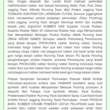
toko, hingga eksportir dan Lantai Karet mattJual perforated
matPerforared rubber mat (karpet berlubang Water Park, Pool Deck,
Jogging Track, Althletic Running Track, Wall Protect, Jogging Track
TEXMURA KONTRAKTOR LAPANGAN FUTSAL texmura joggingtrack
Kami menawarkan produk pelapisan permukaan (Floor Finishing)
untuk jogging running track dengan teknologi terkini dan kualitas
terbaik yaitu SigmaTurf RUBBER NAS Supplier Crumb Rubber,
Supplier Rubber Mesh 30 rubbernas Rubber Nas Juga Memproduksi
Dan Menyediakan Berbagai Produk Rubber Atletik Running track
Official ASEAN GAMES Senayan Jakarta Palembang Penelusuran
yang terkait dengan PRODUSEN rubber flooring rubber flooring
indonesia harga rubber floor jual beli rubber floor rubber flooring
surabaya harga rubber mat playground rubber mat karet lantai karet
gym harga karpet rubber Running Track Silicon PU Sports Flooring
pengembangan produk material, produksi Penelusuran yang terkait
dengan PRODUSEN rubber flooring rubber flooring indonesia harga
rubber floor jual beli rubber floor rubber flooring surabaya harga rubber
mat playground rubber mat karet lantai karet gym harga karpet rubber
Pelapis Semprotan Sandwich Permukaan Pelacak Atletik Sintetik
indonesian.sportcourt surface sale 10486993 sandwich spray coat
synthetic athlit kualitas Menjalankan Melacak Flooring produsen &
eksportir Beli Pelapis Coat Synthetic Athletic Track Surface,
Prefabricated Rubber Running Track Sandwich Spray Coat Karet Karet
Sintetis Penuh Jogging Running Track Permukaan. murah PRODUK
BARU RUBBER CRUMB POWDER UNTUK PELAPISAN jualo iklan
produk baru rubber crumb powder untuk pelapisan lantai Kami