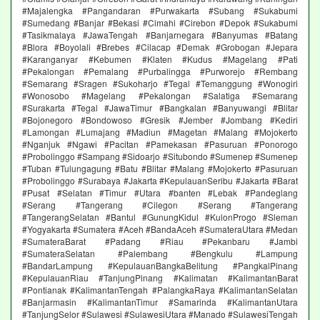
#Majalengka #Pangandaran #Purwakarta #Subang #Sukabumi
#Sumedang #Banjar #Bekasi #Cimahi #Cirebon #Depok #Sukabumi
#Tasikmalaya #JawaTengah #Banjarnegara #Banyumas #Batang
#Blora #Boyolali #Brebes #Cilacap #Demak #Grobogan #Jepara
#Karanganyar #Kebumen #Klaten #Kudus #Magelang #Pati
#Pekalongan #Pemalang #Purbalingga #Purworejo #Rembang
#Semarang #Sragen #Sukoharjo #Tegal #Temanggung #Wonogiri
#Wonosobo #Magelang #Pekalongan #Salatiga #Semarang
#Surakarta #Tegal #JawaTimur #Bangkalan #Banyuwangi #Blitar
#Bojonegoro #Bondowoso #Gresik #Jember #Jombang #Kediri
#Lamongan #Lumajang #Madiun #Magetan #Malang #Mojokerto
#Nganjuk #Ngawi #Pacitan #Pamekasan #Pasuruan #Ponorogo
#Probolinggo #Sampang #Sidoarjo #Situbondo #Sumenep #Sumenep
#Tuban #Tulungagung #Batu #Blitar #Malang #Mojokerto #Pasuruan
#Probolinggo #Surabaya #Jakarta #KepulauanSeribu #Jakarta #Barat
#Pusat #Selatan #Timur #Utara #banten #Lebak #Pandeglang
#Serang #Tangerang #Cilegon #Serang #Tangerang
#TangerangSelatan #Bantul #GunungKidul #KulonProgo #Sleman
#Yogyakarta #Sumatera #Aceh #BandaAceh #SumateraUtara #Medan
#SumateraBarat #Padang #Riau #Pekanbaru #Jambi
#SumateraSelatan #Palembang #Bengkulu #Lampung
#BandarLampung #KepulauanBangkaBelitung #PangkalPinang
#KepulauanRiau #TanjungPinang #Kalimatan #KalimantanBarat
#Pontianak #KalimantanTengah #PalangkaRaya #KalimantanSelatan
#Banjarmasin #KalimantanTimur #Samarinda #KalimantanUtara
#TanjungSelor #Sulawesi #SulawesiUtara #Manado #SulawesiTengah