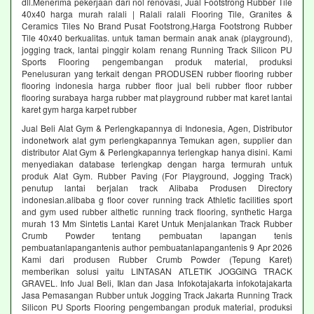
dll.Menerima pekerjaan dari nol renovasi, Jual Footstrong Rubber Tile
40x40 harga murah ralali | Ralali ralali Flooring Tile, Granites &
Ceramics Tiles No Brand Pusat Footstrong,Harga Footstrong Rubber
Tile 40x40 berkualitas. untuk taman bermain anak anak (playground),
jogging track, lantai pinggir kolam renang Running Track Silicon PU
Sports Flooring pengembangan produk material, produksi
Penelusuran yang terkait dengan PRODUSEN rubber flooring rubber
flooring indonesia harga rubber floor jual beli rubber floor rubber
flooring surabaya harga rubber mat playground rubber mat karet lantai
karet gym harga karpet rubber
Jual Beli Alat Gym & Perlengkapannya di Indonesia, Agen, Distributor
indonetwork alat gym perlengkapannya Temukan agen, supplier dan
distributor Alat Gym & Perlengkapannya terlengkap hanya disini. Kami
menyediakan database terlengkap dengan harga termurah untuk
produk Alat Gym. Rubber Paving (For Playground, Jogging Track)
penutup lantai berjalan track Alibaba Produsen Directory
indonesian.alibaba g floor cover running track Athletic facilities sport
and gym used rubber althetic running track flooring, synthetic Harga
murah 13 Mm Sintetis Lantai Karet Untuk Menjalankan Track Rubber
Crumb Powder tentang pembuatan lapangan tenis
pembuatanlapangantenis author pembuatanlapangantenis 9 Apr 2026
Kami dari produsen Rubber Crumb Powder (Tepung Karet)
memberikan solusi yaitu LINTASAN ATLETIK JOGGING TRACK
GRAVEL. Info Jual Beli, Iklan dan Jasa Infokotajakarta infokotajakarta
Jasa Pemasangan Rubber untuk Jogging Track Jakarta Running Track
Silicon PU Sports Flooring pengembangan produk material, produksi