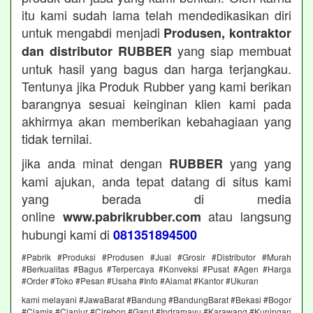
itu kami sudah lama telah mendedikasikan diri
untuk mengabdi menjadi
Produsen, kontraktor
yang siap membuat
dan distributor RUBBER
untuk hasil yang bagus dan harga terjangkau.
Tentunya jika Produk Rubber yang kami berikan
barangnya sesuai keinginan klien kami pada
akhirmya akan memberikan kebahagiaan yang
tidak ternilai.
jika anda minat dengan
yang yang
RUBBER
kami ajukan, anda tepat datang di situs kami
yang berada di media
online
atau langsung
www.pabrikrubber.com
hubungi kami di
081351894500
#Pabrik #Produksi #Produsen #Jual #Grosir #Distributor #Murah
#Berkualitas #Bagus #Terpercaya #Konveksi #Pusat #Agen #Harga
#Order #Toko #Pesan #Usaha #Info #Alamat #Kantor #Ukuran
kami melayani #JawaBarat #Bandung #BandungBarat #Bekasi #Bogor
#Ciamis #Cianjur #Cirebon #Garut #Indramayu #Karawang #Kuningan