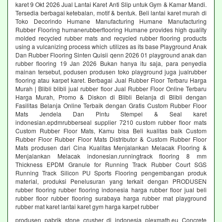
karet 9 Okt 2026 Jual Lantai Karet Anti Slip untuk Gym & Kamar Mandi.
Tersedia berbagai ketebalan, motif & bentuk. Beli lantai karet murah di
Toko Decorindo Humane Manufacturing Humane Manufacturing
Rubber Flooring humanerubberflooring Humane provides high quality
molded recycled rubber mats and recycled rubber flooring products
using a vulcanizing process which utilizes as its base Playground Anak
Dan Rubber Flooring Sinten Quisii qenn 2026 01 playground anak dan
rubber flooring 19 Jan 2026 Bukan hanya itu saja, para penyedia
mainan tersebut, podusen produsen toko playground juga jualrubber
flooring atau karpet karet. Berbagai Jual Rubber Floor Terbaru Harga
Murah | Blibli blibli jual rubber floor Jual Rubber Floor Online Terbaru
Harga Murah, Promo & Diskon di Blibli Belanja di Blibli dengan
Fasilitas Belanja Online Terbaik dengan Gratis Custom Rubber Floor
Mats Jendela Dan Pintu Stempel & Seal karet
indonesian.epdmrubberseal supplier 7210 custom rubber floor mats
Custom Rubber Floor Mats, Kamu bisa Beli kualitas baik Custom
Rubber Floor Rubber Floor Mats Distributor & Custom Rubber Floor
Mats produsen dari Cina Kualitas Menjalankan Melacak Flooring &
Menjalankan Melacak indonesian.runningtrack flooring 8 mm
Thickness EPDM Granule for Running Track Rubber Court SGS
Running Track Silicon PU Sports Flooring pengembangan produk
material, produksi Penelusuran yang terkait dengan PRODUSEN
rubber flooring rubber flooring indonesia harga rubber floor jual beli
rubber floor rubber flooring surabaya harga rubber mat playground
rubber mat karet lantai karet gym harga karpet rubber
produsen pabrik stone crusher di indonesia plexmath.eu Concrete