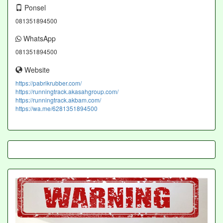
Ponsel
081351894500
WhatsApp
081351894500
Website
https://pabrikrubber.com/
https://runningtrack.akasahgroup.com/
https://runningtrack.akbam.com/
https://wa.me/6281351894500