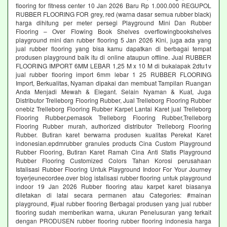
flooring for fitness center 10 Jan 2026 Baru Rp 1.000.000 REGUPOL
RUBBER FLOORING FOR grey, red (warna dasar semua rubber black)
harga dihitung per meter persegi Playground Mini Dan Rubber
Flooring – Over Flowing Book Shelves overflowingbookshelves
playground mini dan rubber flooring 5 Jan 2026 Kini, juga ada yang
jual rubber flooring yang bisa kamu dapatkan di berbagai tempat
produsen playground baik itu di online ataupun offline. Jual RUBBER
FLOORING IMPORT 6MM LEBAR 1,25 M x 10 M di bukalapak 2dtu1v
jual rubber flooring import 6mm lebar 1 25 RUBBER FLOORING
Import, Berkualitas, Nyaman dipakai dan membuat Tampilan Ruangan
Anda Menjadi Mewah & Elegant. Selain Nyaman & Kuat, Juga
Distributor Trelleborg Flooring Rubber, Jual Trelleborg Flooring Rubber
onebiz Trelleborg Flooring Rubber Karpet Lantai Karet jual Trelleborg
Flooring Rubber,pemasok Trelleborg Flooring Rubber,Trelleborg
Flooring Rubber murah, authorized distributor Trelleborg Flooring
Rubber. Butiran karet berwarna produsen kualitas Perekat Karet
indonesian.epdmrubber granules products Cina Custom Playground
Rubber Flooring, Butiran Karet Ramah Cina Anti Statis Playground
Rubber Flooring Customized Colors Tahan Korosi perusahaan
Istalisasi Rubber Flooring Untuk Playground Indoor For Your Journey
foyerjeunecordee.over blog istalisasi rubber flooring untuk playground
indoor 19 Jan 2026 Rubber flooring atau karpet karet biasanya
diletakan di latai secara permanen atau Categories: #mainan
playground, #jual rubber flooring Berbagai produsen yang jual rubber
flooring sudah memberikan warna, ukuran Penelusuran yang terkait
dengan PRODUSEN rubber flooring rubber flooring indonesia harga