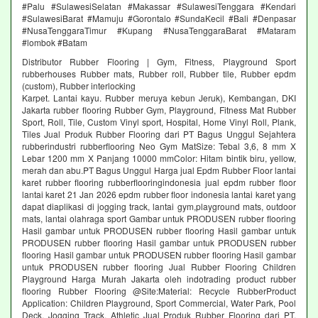
#Palu #SulawesiSelatan #Makassar #SulawesiTenggara #Kendari
#SulawesiBarat #Mamuju #Gorontalo #SundaKecil #Bali #Denpasar
#NusaTenggaraTimur #Kupang #NusaTenggaraBarat #Mataram
#lombok #Batam
Distributor Rubber Flooring | Gym, Fitness, Playground Sport
rubberhouses Rubber mats, Rubber roll, Rubber tile, Rubber epdm
(custom), Rubber interlocking
Karpet. Lantai kayu. Rubber meruya kebun Jeruk), Kembangan, DKI
Jakarta rubber flooring Rubber Gym, Playground, Fitness Mat Rubber
Sport, Roll, Tile, Custom Vinyl sport, Hospital, Home Vinyl Roll, Plank,
Tiles Jual Produk Rubber Flooring dari PT Bagus Unggul Sejahtera
rubberindustri rubberflooring Neo Gym MatSize: Tebal 3,6, 8 mm X
Lebar 1200 mm X Panjang 10000 mmColor: Hitam bintik biru, yellow,
merah dan abu.PT Bagus Unggul Harga jual Epdm Rubber Floor lantai
karet rubber flooring rubberflooringindonesia jual epdm rubber floor
lantai karet 21 Jan 2026 epdm rubber floor indonesia lantai karet yang
dapat diaplikasi di jogging track, lantai gym,playground mats, outdoor
mats, lantai olahraga sport Gambar untuk PRODUSEN rubber flooring
Hasil gambar untuk PRODUSEN rubber flooring Hasil gambar untuk
PRODUSEN rubber flooring Hasil gambar untuk PRODUSEN rubber
flooring Hasil gambar untuk PRODUSEN rubber flooring Hasil gambar
untuk PRODUSEN rubber flooring Jual Rubber Flooring Children
Playground Harga Murah Jakarta oleh indotrading product rubber
flooring Rubber Flooring @Site:Material: Recycle RubberProduct
Application: Children Playground, Sport Commercial, Water Park, Pool
Deck, Jogging Track, Athletic Jual Produk Rubber Flooring dari PT.