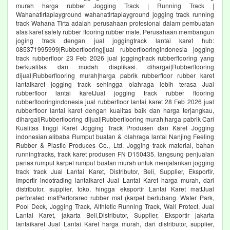
murah harga rubber Jogging Track | Running Track |
Wahanatirtaplayground wahanatirtaplayground jogging track running
track Wahana Tirta adalah perusahaan profesional dalam pembuatan
alas karet safety rubber flooring rubber mate. Perusahaan membangun
joging track dengan jual joggingtrack lantai karet hub:
085371995999|Rubberflooring|jual rubberflooringindonesia jogging
track rubberfloor 23 Feb 2026 jual joggingtrack rubberflooring yang
berkualitas dan mudah diaplikasi. dihargai|Rubberflooring
dijual|Rubberflooring murah|harga pabrik rubberfloor rubber karet
lantaikaret jogging track sehingga olahraga lebih terasa Jual
rubberfloor lantai karetJual jogging track rubber flooring
rubberflooringindonesia jual rubberfloor lantai karet 28 Feb 2026 jual
rubberfloor lantai karet dengan kualitas baik dan harga terjangkau,
dihargai|Rubberflooring dijual|Rubberflooring murah|harga pabrik Cari
Kualitas tinggi Karet Jogging Track Produsen dan Karet Jogging
indonesian.alibaba Rumput buatan & olahraga lantai Nanjing Feeling
Rubber & Plastic Produces Co., Ltd. Jogging track material, bahan
runningtracks, track karet produsen FN D150435. langsung penjualan
panas rumput karpet rumput buatan murah untuk menjalankan jogging
track track Jual Lantai Karet, Distributor, Beli, Supplier, Eksportir,
Importir indotrading lantaikaret Jual Lantai Karet harga murah, dari
distributor, supplier, toko, hingga eksportir Lantai Karet mattJual
perforated matPerforared rubber mat (karpet berlubang. Water Park,
Pool Deck, Jogging Track, Althletic Running Track, Wall Protect, Jual
Lantai Karet, jakarta Beli,Distributor, Supplier, Eksportir jakarta
lantaikaret Jual Lantai Karet harga murah, dari distributor, supplier,