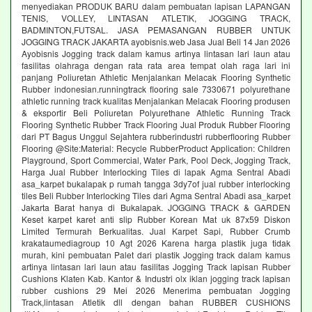
menyediakan PRODUK BARU dalam pembuatan lapisan LAPANGAN
TENIS, VOLLEY, LINTASAN ATLETIK, JOGGING TRACK,
BADMINTON,FUTSAL. JASA PEMASANGAN RUBBER UNTUK
JOGGING TRACK JAKARTA ayobisnis.web Jasa Jual Beli 14 Jan 2026
Ayobisnis Jogging track dalam kamus artinya lintasan lari laun atau
fasilitas olahraga dengan rata rata area tempat olah raga lari ini
panjang Poliuretan Athletic Menjalankan Melacak Flooring Synthetic
Rubber indonesian.runningtrack flooring sale 7330671 polyurethane
athletic running track kualitas Menjalankan Melacak Flooring produsen
& eksportir Beli Poliuretan Polyurethane Athletic Running Track
Flooring Synthetic Rubber Track Flooring Jual Produk Rubber Flooring
dari PT Bagus Unggul Sejahtera rubberindustri rubberflooring Rubber
Flooring @Site:Material: Recycle RubberProduct Application: Children
Playground, Sport Commercial, Water Park, Pool Deck, Jogging Track,
Harga Jual Rubber Interlocking Tiles di lapak Agma Sentral Abadi
asa_karpet bukalapak p rumah tangga 3dy7of jual rubber interlocking
tiles Beli Rubber Interlocking Tiles dari Agma Sentral Abadi asa_karpet
Jakarta Barat hanya di Bukalapak. JOGGING TRACK & GARDEN
Keset karpet karet anti slip Rubber Korean Mat uk 87x59 Diskon
Limited Termurah Berkualitas. Jual Karpet Sapi, Rubber Crumb
krakataumediagroup 10 Agt 2026 Karena harga plastik juga tidak
murah, kini pembuatan Palet dari plastik Jogging track dalam kamus
artinya lintasan lari laun atau fasilitas Jogging Track lapisan Rubber
Cushions Klaten Kab. Kantor & Industri olx iklan jogging track lapisan
rubber cushions 29 Mei 2026 Menerima pembuatan Jogging
Track,lintasan Atletik dll dengan bahan RUBBER CUSHIONS