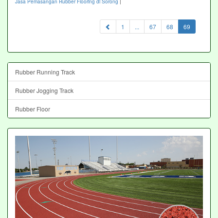
Jasa Pemasangan Rubber Flooring di Sorong
|
(current)
1
...
67
68
69
Rubber Running Track
Rubber Jogging Track
Rubber Floor