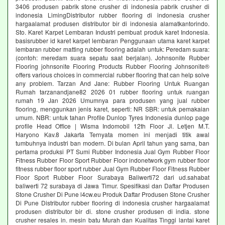
3406 produsen pabrik stone crusher di indonesia pabrik crusher di
indonesia LimingDistributor rubber flooring di indonesia crusher
hargaalamat produsen distributor bir di indonesia alamatkantorindo.
Sto. Karet Karpet Lembaran Industri pembuat produk karet Indonesia.
basisrubber id karet karpet lembaran Penggunaan utama karet karpet
lembaran rubber matting rubber flooring adalah untuk: Peredam suara:
(contoh: meredam suara sepatu saat berjalan). Johnsonite Rubber
Flooring johnsonite Flooring Products Rubber Flooring Johnsonite®
offers various choices in commercial rubber flooring that can help solve
any problem. Tarzan And Jane: Rubber Flooring Untuk Ruangan
Rumah tarzanandjane82 2026 01 rubber flooring untuk ruangan
rumah 19 Jan 2026 Umumnya para produsen yang jual rubber
flooring, menggunkan jenis karet, seperti: NR SBR: untuk pemakaian
umum. NBR: untuk tahan Profile Dunlop Tyres Indonesia dunlop page
profile Head Office | Wisma Indomobil 12th Floor Jl. Letjen M.T.
Haryono Kav.8 Jakarta Ternyata momen ini menjadi titik awal
tumbuhnya industri ban modern. Di bulan April tahun yang sama, ban
pertama produksi PT Sumi Rubber Indonesia Jual Gym Rubber Floor
Fitness Rubber Floor Sport Rubber Floor indonetwork gym rubber floor
fitness rubber floor sport rubber Jual Gym Rubber Floor Fitness Rubber
Floor Sport Rubber Floor Surabaya Baliwerti72 dari ud.sahabat
baliwerti 72 surabaya di Jawa Timur. Spesifikasi dan Daftar Produsen
Stone Crusher Di Pune l4cw.eu Produk Daftar Produsen Stone Crusher
Di Pune Distributor rubber flooring di indonesia crusher hargaalamat
produsen distributor bir di. stone crusher produsen di india. stone
crusher resales in. mesin batu Murah dan Kualitas Tinggi lantai karet