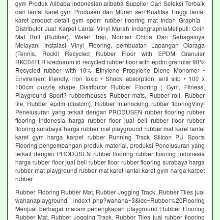
gym Produk Alibaba indonesian.alibaba Supplier Cari Seleksi Terbaik
dari lantai karet gym Produsen dan Murah sert Kualitas Tinggi lantai
karet product detail gym epdm rubber flooring mat Indah Graphia |
Distributor Jual Karpet Lantai Vinyl Murah indahgraphiaMeliputi: Coin
Mat Roll (Rubber), Water Trap, Nomad China Dan Sebagainya
Melayani Instalasi Vinyl Flooring, pembuatan Lapangan Olaraga
(Tennis, Rockit Recycled Rubber Floor with EPDM Granular
RKC04FLR kredoaum id recycled rubber floor with epdm granular 90%
Recycled rubber with 10% Ethylene Propylene Diene Monomer •
Envirement friendly, non toxic • Shock absorption, anti slip • 100 x
100cm puzzle shape Distributor Rubber Flooring | Gym, Fitness,
Playground Sport? rubberhouses Rubber mats, Rubber roll, Rubber
tile, Rubber epdm (custom), Rubber interlocking rubber flooringVinyl
Penelusuran yang terkait dengan PRODUSEN rubber flooring rubber
flooring indonesia harga rubber floor jual beli rubber floor rubber
flooring surabaya harga rubber mat playground rubber mat karet lantai
karet gym harga karpet rubber Running Track Silicon PU Sports
Flooring pengembangan produk material, produksi Penelusuran yang
terkait dengan PRODUSEN rubber flooring rubber flooring indonesia
harga rubber floor jual beli rubber floor rubber flooring surabaya harga
rubber mat playground rubber mat karet lantai karet gym harga karpet
rubber
Rubber Flooring Rubber Mat, Rubber Jogging Track, Rubber Tiles jual
wahanaplayground index1.php?wahana=3&idc=Rubber%20Flooring
Menjual berbagai macam perlengkapan playground Rubber Flooring
Rubber Mat, Rubber Jogging Track, Rubber Tiles jual rubber flooring