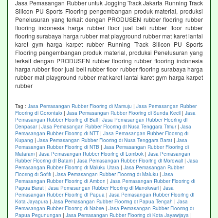
Jasa Pemasangan Rubber untuk Jogging Track Jakarta Running Track
Silicon PU Sports Flooring pengembangan produk material, produksi
Penelusuran yang terkait dengan PRODUSEN rubber flooring rubber
flooring indonesia harga rubber floor jual beli rubber floor rubber
flooring surabaya harga rubber mat playground rubber mat karet lantai
karet gym harga karpet rubber Running Track Silicon PU Sports
Flooring pengembangan produk material, produksi Penelusuran yang
terkait dengan PRODUSEN rubber flooring rubber flooring indonesia
harga rubber floor jual beli rubber floor rubber flooring surabaya harga
rubber mat playground rubber mat karet lantai karet gym harga karpet
rubber
Tag :
Jasa Pemasangan Rubber Flooring di Mamuju
|
Jasa Pemasangan Rubber
Flooring di Gorontalo
|
Jasa Pemasangan Rubber Flooring di Sunda Kecil
|
Jasa
Pemasangan Rubber Flooring di Bali
|
Jasa Pemasangan Rubber Flooring di
Denpasar
|
Jasa Pemasangan Rubber Flooring di Nusa Tenggara Timur
|
Jasa
Pemasangan Rubber Flooring di NTT
|
Jasa Pemasangan Rubber Flooring di
Kupang
|
Jasa Pemasangan Rubber Flooring di Nusa Tenggara Barat
|
Jasa
Pemasangan Rubber Flooring di NTB
|
Jasa Pemasangan Rubber Flooring di
Mataram
|
Jasa Pemasangan Rubber Flooring di Lombok
|
Jasa Pemasangan
Rubber Flooring di Batam
|
Jasa Pemasangan Rubber Flooring di Morowali
|
Jasa
Pemasangan Rubber Flooring di Maluku Utara
|
Jasa Pemasangan Rubber
Flooring di Sofifi
|
Jasa Pemasangan Rubber Flooring di Maluku
|
Jasa
Pemasangan Rubber Flooring di Ambon
|
Jasa Pemasangan Rubber Flooring di
Papua Barat
|
Jasa Pemasangan Rubber Flooring di Manokwari
|
Jasa
Pemasangan Rubber Flooring di Papua
|
Jasa Pemasangan Rubber Flooring di
Kota Jayapura
|
Jasa Pemasangan Rubber Flooring di Papua Tengah
|
Jasa
Pemasangan Rubber Flooring di Nabire
|
Jasa Pemasangan Rubber Flooring di
Papua Pegunungan
|
Jasa Pemasangan Rubber Flooring di Kota Jayawijaya
|