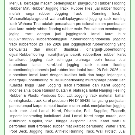
Menjual berbagai macam perlengkapan playground Rubber Flooring
Rubber Mat, Rubber Jogging Track, Rubber Tiles jual rubber flooring
murah harga rubber Jogging Track | Running Track |
Wahanatirtaplayground wahanatirtaplayground jogging track running
track Wahana Tirta adalah perusahaan profesional dalam pembuatan
alas karet safety rubber flooring rubber mate. Perusahaan membangun
joging track dengan jual joggingtrack lantai karet hub:
085371995999|Rubberflooring|jual rubberflooringindonesia jogging
track rubberfloor 23 Feb 2026 jual joggingtrack rubberflooring yang
berkualitas dan mudah diaplikasi. dihargai|Rubberflooring
dijual|Rubberflooring murah|harga pabrik rubberfloor rubber karet
lantaikaret jogging track sehingga olahraga lebih terasa Jual
rubberfloor lantai karetJual jogging track rubber flooring
rubberflooringindonesia jual rubberfloor lantai karet 28 Feb 2026 jual
rubberfloor lantai karet dengan kualitas baik dan harga terjangkau,
dihargai|Rubberflooring dijual|Rubberflooring murah|harga pabrik Cari
Kualitas tinggi Karet Jogging Track Produsen dan Karet Jogging
indonesian.alibaba Rumput buatan & olahraga lantai Nanjing Feeling
Rubber & Plastic Produces Co., Ltd. Jogging track material, bahan
runningtracks, track karet produsen FN D150435. langsung penjualan
panas rumput karpet rumput buatan murah untuk menjalankan jogging
track track Jual Lantai Karet, Distributor, Beli, Supplier, Eksportir,
Importir indotrading lantaikaret Jual Lantai Karet harga murah, dari
distributor, supplier, toko, hingga eksportir Lantai Karet mattJual
perforated matPerforared rubber mat (karpet berlubang. Water Park,
Pool Deck, Jogging Track, Althletic Running Track, Wall Protect, Jual