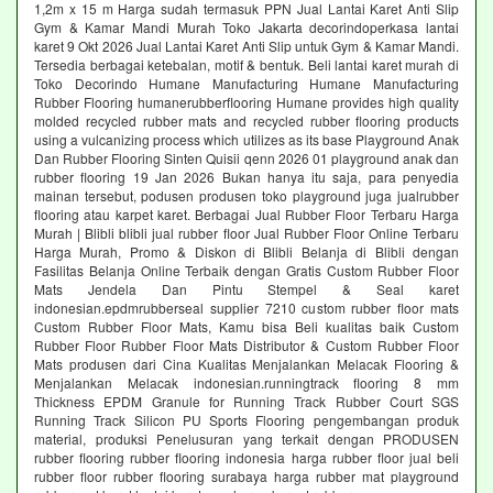
1,2m x 15 m Harga sudah termasuk PPN Jual Lantai Karet Anti Slip
Gym & Kamar Mandi Murah Toko Jakarta decorindoperkasa lantai
karet 9 Okt 2026 Jual Lantai Karet Anti Slip untuk Gym & Kamar Mandi.
Tersedia berbagai ketebalan, motif & bentuk. Beli lantai karet murah di
Toko Decorindo Humane Manufacturing Humane Manufacturing
Rubber Flooring humanerubberflooring Humane provides high quality
molded recycled rubber mats and recycled rubber flooring products
using a vulcanizing process which utilizes as its base Playground Anak
Dan Rubber Flooring Sinten Quisii qenn 2026 01 playground anak dan
rubber flooring 19 Jan 2026 Bukan hanya itu saja, para penyedia
mainan tersebut, podusen produsen toko playground juga jualrubber
flooring atau karpet karet. Berbagai Jual Rubber Floor Terbaru Harga
Murah | Blibli blibli jual rubber floor Jual Rubber Floor Online Terbaru
Harga Murah, Promo & Diskon di Blibli Belanja di Blibli dengan
Fasilitas Belanja Online Terbaik dengan Gratis Custom Rubber Floor
Mats Jendela Dan Pintu Stempel & Seal karet
indonesian.epdmrubberseal supplier 7210 custom rubber floor mats
Custom Rubber Floor Mats, Kamu bisa Beli kualitas baik Custom
Rubber Floor Rubber Floor Mats Distributor & Custom Rubber Floor
Mats produsen dari Cina Kualitas Menjalankan Melacak Flooring &
Menjalankan Melacak indonesian.runningtrack flooring 8 mm
Thickness EPDM Granule for Running Track Rubber Court SGS
Running Track Silicon PU Sports Flooring pengembangan produk
material, produksi Penelusuran yang terkait dengan PRODUSEN
rubber flooring rubber flooring indonesia harga rubber floor jual beli
rubber floor rubber flooring surabaya harga rubber mat playground