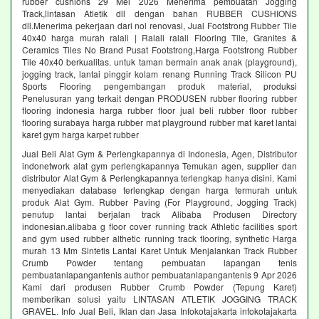
rubber cushions 29 Mei 2026 Menerima pembuatan Jogging
Track,lintasan Atletik dll dengan bahan RUBBER CUSHIONS
dll.Menerima pekerjaan dari nol renovasi, Jual Footstrong Rubber Tile
40x40 harga murah ralali | Ralali ralali Flooring Tile, Granites &
Ceramics Tiles No Brand Pusat Footstrong,Harga Footstrong Rubber
Tile 40x40 berkualitas. untuk taman bermain anak anak (playground),
jogging track, lantai pinggir kolam renang Running Track Silicon PU
Sports Flooring pengembangan produk material, produksi
Penelusuran yang terkait dengan PRODUSEN rubber flooring rubber
flooring indonesia harga rubber floor jual beli rubber floor rubber
flooring surabaya harga rubber mat playground rubber mat karet lantai
karet gym harga karpet rubber
Jual Beli Alat Gym & Perlengkapannya di Indonesia, Agen, Distributor
indonetwork alat gym perlengkapannya Temukan agen, supplier dan
distributor Alat Gym & Perlengkapannya terlengkap hanya disini. Kami
menyediakan database terlengkap dengan harga termurah untuk
produk Alat Gym. Rubber Paving (For Playground, Jogging Track)
penutup lantai berjalan track Alibaba Produsen Directory
indonesian.alibaba g floor cover running track Athletic facilities sport
and gym used rubber althetic running track flooring, synthetic Harga
murah 13 Mm Sintetis Lantai Karet Untuk Menjalankan Track Rubber
Crumb Powder tentang pembuatan lapangan tenis
pembuatanlapangantenis author pembuatanlapangantenis 9 Apr 2026
Kami dari produsen Rubber Crumb Powder (Tepung Karet)
memberikan solusi yaitu LINTASAN ATLETIK JOGGING TRACK
GRAVEL. Info Jual Beli, Iklan dan Jasa Infokotajakarta infokotajakarta