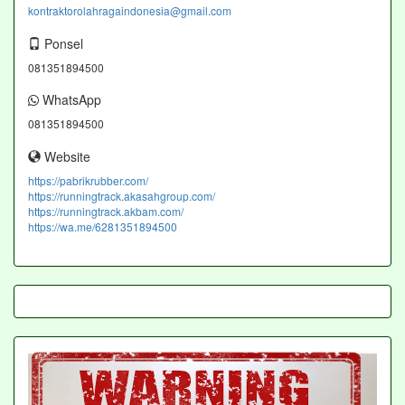
kontraktorolahragaindonesia@gmail.com
Ponsel
081351894500
WhatsApp
081351894500
Website
https://pabrikrubber.com/
https://runningtrack.akasahgroup.com/
https://runningtrack.akbam.com/
https://wa.me/6281351894500