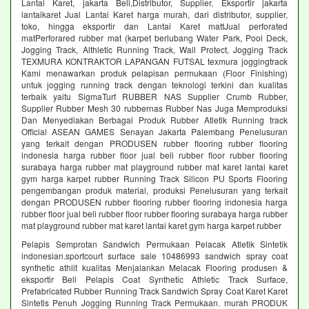
Lantai Karet, jakarta Beli,Distributor, Supplier, Eksportir jakarta
lantaikaret Jual Lantai Karet harga murah, dari distributor, supplier,
toko, hingga eksportir dan Lantai Karet mattJual perforated
matPerforared rubber mat (karpet berlubang Water Park, Pool Deck,
Jogging Track, Althletic Running Track, Wall Protect, Jogging Track
TEXMURA KONTRAKTOR LAPANGAN FUTSAL texmura joggingtrack
Kami menawarkan produk pelapisan permukaan (Floor Finishing)
untuk jogging running track dengan teknologi terkini dan kualitas
terbaik yaitu SigmaTurf RUBBER NAS Supplier Crumb Rubber,
Supplier Rubber Mesh 30 rubbernas Rubber Nas Juga Memproduksi
Dan Menyediakan Berbagai Produk Rubber Atletik Running track
Official ASEAN GAMES Senayan Jakarta Palembang Penelusuran
yang terkait dengan PRODUSEN rubber flooring rubber flooring
indonesia harga rubber floor jual beli rubber floor rubber flooring
surabaya harga rubber mat playground rubber mat karet lantai karet
gym harga karpet rubber Running Track Silicon PU Sports Flooring
pengembangan produk material, produksi Penelusuran yang terkait
dengan PRODUSEN rubber flooring rubber flooring indonesia harga
rubber floor jual beli rubber floor rubber flooring surabaya harga rubber
mat playground rubber mat karet lantai karet gym harga karpet rubber
Pelapis Semprotan Sandwich Permukaan Pelacak Atletik Sintetik
indonesian.sportcourt surface sale 10486993 sandwich spray coat
synthetic athlit kualitas Menjalankan Melacak Flooring produsen &
eksportir Beli Pelapis Coat Synthetic Athletic Track Surface,
Prefabricated Rubber Running Track Sandwich Spray Coat Karet Karet
Sintetis Penuh Jogging Running Track Permukaan. murah PRODUK