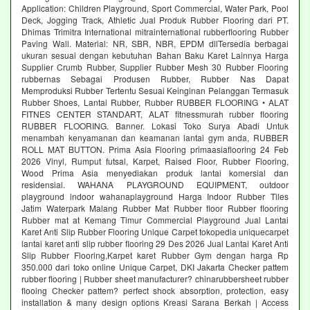
Application: Children Playground, Sport Commercial, Water Park, Pool
Deck, Jogging Track, Athletic Jual Produk Rubber Flooring dari PT.
Dhimas Trimitra International mitrainternational rubberflooring Rubber
Paving Wall. Material: NR, SBR, NBR, EPDM dllTersedia berbagai
ukuran sesuai dengan kebutuhan Bahan Baku Karet Lainnya Harga
Supplier Crumb Rubber, Supplier Rubber Mesh 30 Rubber Flooring
rubbernas Sebagai Produsen Rubber, Rubber Nas Dapat
Memproduksi Rubber Tertentu Sesuai Keinginan Pelanggan Termasuk
Rubber Shoes, Lantai Rubber, Rubber RUBBER FLOORING • ALAT
FITNES CENTER STANDART, ALAT fitnessmurah rubber flooring
RUBBER FLOORING. Banner. Lokasi Toko Surya Abadi Untuk
menambah kenyamanan dan keamanan lantai gym anda, RUBBER
ROLL MAT BUTTON. Prima Asia Flooring primaasiaflooring 24 Feb
2026 Vinyl, Rumput futsal, Karpet, Raised Floor, Rubber Flooring,
Wood Prima Asia menyediakan produk lantai komersial dan
residensial. WAHANA PLAYGROUND EQUIPMENT, outdoor
playground indoor wahanaplayground Harga Indoor Rubber Tiles
Jatim Waterpark Malang Rubber Mat Rubber floor Rubber flooring
Rubber mat at Kemang Timur Commercial Playground Jual Lantai
Karet Anti Slip Rubber Flooring Unique Carpet tokopedia uniquecarpet
lantai karet anti slip rubber flooring 29 Des 2026 Jual Lantai Karet Anti
Slip Rubber Flooring,Karpet karet Rubber Gym dengan harga Rp
350.000 dari toko online Unique Carpet, DKI Jakarta Checker pattem
rubber flooring | Rubber sheet manufacturer? chinarubbersheet rubber
flooing Checker pattem? perfect shock absorption, protection, easy
installation & many design options Kreasi Sarana Berkah | Access