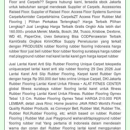
Floor and Carpets?? Segera hubungi kami, tersedia stock Jakarta
untuk kebutuhan sangat mendesak Supplier of Carpets. Accessories
Raised Floor. Supplier of Raised Floor. Access Floor Systems Suminoe
CarpetsAxmister CarpetsHaima CarpetsZT Access Floor Rubber Mat
Flooring | Pilihan Perkakas Terlengkap? Harga Terbaik Pilihan
Lengkap? Jual Lengkap Harga Terbaik Gratis Ongkir Ada lebih dari
160.000+ produk Merek: Makita, Bosch, 3M, Trusco, Krisbow, Dextone,
WD 40, PaperOne, Uvex Sekarang Bisa CODPenawaran Terbaik
KamiGratis Ongkos KirimOffice Supply Penelusuran yang terkait
dengan PRODUSEN rubber flooring rubber flooring indonesia harga
rubber floor jual beli rubber floor rubber flooring surabaya harga rubber
mat playground rubber mat karet lantai karet gym harga karpet rubber
Jual Lantai Karet Anti Slip Rubber Flooring Unique Carpet tokopedia
uniquecarpet lantai karet anti slip rubber flooring 29 Des 2026 Jual
Lantai Karet Anti Slip Rubber Flooring, Karpet karet Rubber Gym
dengan harga Rp 350.000 dari toko online Unique Carpet, DKI Jakarta
Rubber Flooring Lantai Karet Untuk Fitness • ALAT FITNES CENTER
global fitness surabaya rubber flooring lantai karet untuk fitness
Rubber Flooring Lantai Karet Untuk Fitness. Rubber Flooring Gymex
Tebal 1,5 Cm. Rubber Flooring Gymex Tebal HARGA 210.000 PER
LEMBAR. detail Java Rino: Home javarino JAVA RINO World's Finest
Quality Rubber Products. as Conveyor Belt, Rubber Mat, Rubber Tile,
Rubber Roll,Rubber Flooring, etc; which based on rubber. Rubber
Flooring | Rubber Mat Jual Playground wahanatirtaplayground rubber
flooring rubber mat Yang pertama di Indonesia dalam mendesain
warna dan coran dari Rubber Flooring lantai karet menggunakan