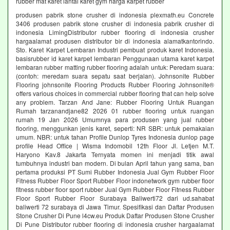
rubber mat karet lantai karet gym harga karpet rubber
produsen pabrik stone crusher di indonesia plexmath.eu Concrete
3406 produsen pabrik stone crusher di indonesia pabrik crusher di
indonesia LimingDistributor rubber flooring di indonesia crusher
hargaalamat produsen distributor bir di indonesia alamatkantorindo.
Sto. Karet Karpet Lembaran Industri pembuat produk karet Indonesia.
basisrubber id karet karpet lembaran Penggunaan utama karet karpet
lembaran rubber matting rubber flooring adalah untuk: Peredam suara:
(contoh: meredam suara sepatu saat berjalan). Johnsonite Rubber
Flooring johnsonite Flooring Products Rubber Flooring Johnsonite®
offers various choices in commercial rubber flooring that can help solve
any problem. Tarzan And Jane: Rubber Flooring Untuk Ruangan
Rumah tarzanandjane82 2026 01 rubber flooring untuk ruangan
rumah 19 Jan 2026 Umumnya para produsen yang jual rubber
flooring, menggunkan jenis karet, seperti: NR SBR: untuk pemakaian
umum. NBR: untuk tahan Profile Dunlop Tyres Indonesia dunlop page
profile Head Office | Wisma Indomobil 12th Floor Jl. Letjen M.T.
Haryono Kav.8 Jakarta Ternyata momen ini menjadi titik awal
tumbuhnya industri ban modern. Di bulan April tahun yang sama, ban
pertama produksi PT Sumi Rubber Indonesia Jual Gym Rubber Floor
Fitness Rubber Floor Sport Rubber Floor indonetwork gym rubber floor
fitness rubber floor sport rubber Jual Gym Rubber Floor Fitness Rubber
Floor Sport Rubber Floor Surabaya Baliwerti72 dari ud.sahabat
baliwerti 72 surabaya di Jawa Timur. Spesifikasi dan Daftar Produsen
Stone Crusher Di Pune l4cw.eu Produk Daftar Produsen Stone Crusher
Di Pune Distributor rubber flooring di indonesia crusher hargaalamat