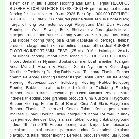
sistem cast in situ. Rubber Flooring atau Lantai Terjual REGUPOL
RUBBER FLOORING FOR FITNESS CENTER product regupol rubber
flooring for fitness center 10 Jan 2026 Baru Rp 1.000.000 REGUPOL
RUBBER FLOORING FOR grey, red (warna dasar semua rubber black)
harga dihitung per meter persegi Playground Mini Dan Rubber
Flooring – Over Flowing Book Shelves overflowingbookshelves
playground mini dan rubber flooring 5 Jan 2026 Kini, juga ada yang
jual rubber flooring yang bisa kamu dapatkan di berbagai tempat
produsen playground baik itu di online ataupun offline. Jual RUBBER
FLOORING IMPORT 6MM LEBAR 1,25 M x 10 M di bukalapak 2dtu1v
jual rubber flooring import 6mm lebar 1 25 RUBBER FLOORING
Import, Berkualitas, Nyaman dipakai dan membuat Tampilan Ruangan
Anda Menjadi Mewah & Elegant. Selain Nyaman & Kuat, Juga
Distributor Trelleborg Flooring Rubber, Jual Trelleborg Flooring Rubber
onebiz Trelleborg Flooring Rubber Karpet Lantai Karet jual Trelleborg
Flooring Rubber,pemasok Trelleborg Flooring Rubber,Trelleborg
Flooring Rubber murah, authorized distributor Trelleborg Flooring
Rubber. Butiran karet berwarna produsen kualitas Perekat Karet
indonesian.epdmrubber granules products Cina Custom Playground
Rubber Flooring, Butiran Karet Ramah Cina Anti Statis Playground
Rubber Flooring Customized Colors Tahan Korosi perusahaan
Istalisasi Rubber Flooring Untuk Playground Indoor For Your Journey
foyerjeunecordee.over blog istalisasi rubber flooring untuk playground
indoor 19 Jan 2026 Rubber flooring atau karpet karet biasanya
diletakan di latai secara permanen atau Categories: #mainan
playground, #jual rubber flooring Berbagai produsen yang jual rubber