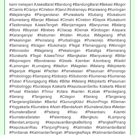
kami melayani #JawaBarat #Bandung #BandungBarat #Bekasi #Bogor
#Ciamis #Cianjur #Cirebon #Garut #Indramayu #Karawang #Kuningan
#Majalengka #Pangandaran #Purwakarta #Subang #Sukabumi
#Sumedang #Banjar #Bekasi #Cimahi #Cirebon #Depok #Sukabumi
#Tasikmalaya #JawaTengah #Banjarnegara #Banyumas #Batang
#Blora #Boyolali #Brebes #Cilacap #Demak #Grobogan #Jepara
#Karanganyar #Kebumen #Klaten #Kudus #Magelang #Pati
#Pekalongan #Pemalang #Purbalingga #Purworejo #Rembang
#Semarang #Sragen #Sukoharjo #Tegal #Temanggung #Wonogiri
#Wonosobo #Magelang #Pekalongan #Salatiga #Semarang
#Surakarta #Tegal #JawaTimur #Bangkalan #Banyuwangi #Blitar
#Bojonegoro #Bondowoso #Gresik #Jember #Jombang #Kediri
#Lamongan #Lumajang #Madiun #Magetan #Malang #Mojokerto
#Nganjuk #Ngawi #Pacitan #Pamekasan #Pasuruan #Ponorogo
#Probolinggo #Sampang #Sidoarjo #Situbondo #Sumenep #Sumenep
#Tuban #Tulungagung #Batu #Blitar #Malang #Mojokerto #Pasuruan
#Probolinggo #Surabaya #Jakarta #KepulauanSeribu #Jakarta #Barat
#Pusat #Selatan #Timur #Utara #banten #Lebak #Pandeglang
#Serang #Tangerang #Cilegon #Serang #Tangerang
#TangerangSelatan #Bantul #GunungKidul #KulonProgo #Sleman
#Yogyakarta #Sumatera #Aceh #BandaAceh #SumateraUtara #Medan
#SumateraBarat #Padang #Riau #Pekanbaru #Jambi
#SumateraSelatan #Palembang #Bengkulu #Lampung
#BandarLampung #KepulauanBangkaBelitung #PangkalPinang
#KepulauanRiau #TanjungPinang #Kalimatan #KalimantanBarat
#Pontianak #KalimantanTengah #PalangkaRaya #KalimantanSelatan