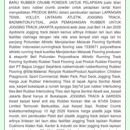
BARU RUBBER CRUMB POWDER UNTUK PELAPISAN jualo iklan
produk baru rubber crumb powder untuk pelapisan lantai Kami
menyediakan PRODUK BARU dalam pembuatan lapisan LAPANGAN
TENIS, VOLLEY, LINTASAN ATLETIK, JOGGING TRACK,
BADMINTON,FUTSAL. JASA PEMASANGAN RUBBER UNTUK
JOGGING TRACK JAKARTA ayobisnis.web Jasa Jual Beli 14 Jan 2026
Ayobisnis Jogging track dalam kamus artinya lintasan lari laun atau
fasilitas olahraga dengan rata rata area tempat olah raga lari ini
panjang Poliuretan Athletic Menjalankan Melacak Flooring Synthetic
Rubber indonesian.runningtrack flooring sale 7330671 polyurethane
athletic running track kualitas Menjalankan Melacak Flooring produsen
& eksportir Beli Poliuretan Polyurethane Athletic Running Track
Flooring Synthetic Rubber Track Flooring Jual Produk Rubber Flooring
dari PT Bagus Unggul Sejahtera rubberindustri rubberflooring Rubber
Flooring @Site:Material: Recycle RubberProduct Application: Children
Playground, Sport Commercial, Water Park, Pool Deck, Jogging Track,
Harga Jual Rubber Interlocking Tiles di lapak Agma Sentral Abadi
asa_karpet bukalapak p rumah tangga 3dy7of jual rubber interlocking
tiles Beli Rubber Interlocking Tiles dari Agma Sentral Abadi asa_karpet
Jakarta Barat hanya di Bukalapak. JOGGING TRACK & GARDEN
Keset karpet karet anti slip Rubber Korean Mat uk 87x59 Diskon
Limited Termurah Berkualitas. Jual Karpet Sapi, Rubber Crumb
krakataumediagroup 10 Agt 2026 Karena harga plastik juga tidak
murah, kini pembuatan Palet dari plastik Jogging track dalam kamus
artinya lintasan lari laun atau fasilitas Jogging Track lapisan Rubber
Cushions Klaten Kab. Kantor & Industri olx iklan jogging track lapisan