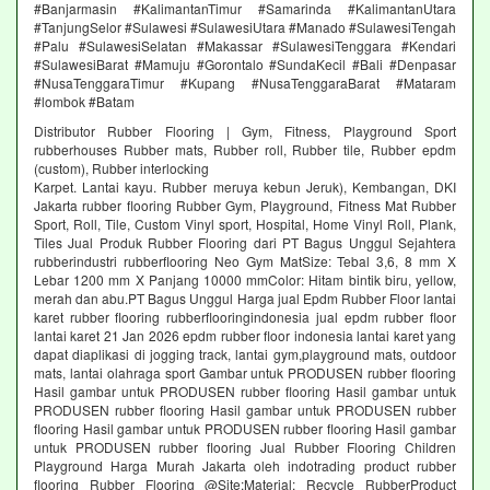
#Banjarmasin #KalimantanTimur #Samarinda #KalimantanUtara
#TanjungSelor #Sulawesi #SulawesiUtara #Manado #SulawesiTengah
#Palu #SulawesiSelatan #Makassar #SulawesiTenggara #Kendari
#SulawesiBarat #Mamuju #Gorontalo #SundaKecil #Bali #Denpasar
#NusaTenggaraTimur #Kupang #NusaTenggaraBarat #Mataram
#lombok #Batam
Distributor Rubber Flooring | Gym, Fitness, Playground Sport
rubberhouses Rubber mats, Rubber roll, Rubber tile, Rubber epdm
(custom), Rubber interlocking
Karpet. Lantai kayu. Rubber meruya kebun Jeruk), Kembangan, DKI
Jakarta rubber flooring Rubber Gym, Playground, Fitness Mat Rubber
Sport, Roll, Tile, Custom Vinyl sport, Hospital, Home Vinyl Roll, Plank,
Tiles Jual Produk Rubber Flooring dari PT Bagus Unggul Sejahtera
rubberindustri rubberflooring Neo Gym MatSize: Tebal 3,6, 8 mm X
Lebar 1200 mm X Panjang 10000 mmColor: Hitam bintik biru, yellow,
merah dan abu.PT Bagus Unggul Harga jual Epdm Rubber Floor lantai
karet rubber flooring rubberflooringindonesia jual epdm rubber floor
lantai karet 21 Jan 2026 epdm rubber floor indonesia lantai karet yang
dapat diaplikasi di jogging track, lantai gym,playground mats, outdoor
mats, lantai olahraga sport Gambar untuk PRODUSEN rubber flooring
Hasil gambar untuk PRODUSEN rubber flooring Hasil gambar untuk
PRODUSEN rubber flooring Hasil gambar untuk PRODUSEN rubber
flooring Hasil gambar untuk PRODUSEN rubber flooring Hasil gambar
untuk PRODUSEN rubber flooring Jual Rubber Flooring Children
Playground Harga Murah Jakarta oleh indotrading product rubber
flooring Rubber Flooring @Site:Material: Recycle RubberProduct