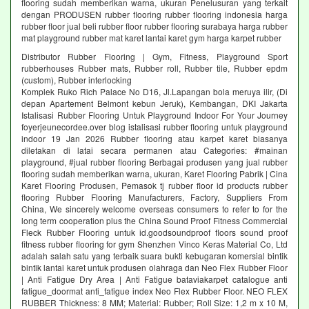
flooring sudah memberikan warna, ukuran Penelusuran yang terkait
dengan PRODUSEN rubber flooring rubber flooring indonesia harga
rubber floor jual beli rubber floor rubber flooring surabaya harga rubber
mat playground rubber mat karet lantai karet gym harga karpet rubber
Distributor Rubber Flooring | Gym, Fitness, Playground Sport
rubberhouses Rubber mats, Rubber roll, Rubber tile, Rubber epdm
(custom), Rubber interlocking
Komplek Ruko Rich Palace No D16, Jl.Lapangan bola meruya ilir, (Di
depan Apartement Belmont kebun Jeruk), Kembangan, DKI Jakarta
Istalisasi Rubber Flooring Untuk Playground Indoor For Your Journey
foyerjeunecordee.over blog istalisasi rubber flooring untuk playground
indoor 19 Jan 2026 Rubber flooring atau karpet karet biasanya
diletakan di latai secara permanen atau Categories: #mainan
playground, #jual rubber flooring Berbagai produsen yang jual rubber
flooring sudah memberikan warna, ukuran, Karet Flooring Pabrik | Cina
Karet Flooring Produsen, Pemasok tj rubber floor id products rubber
flooring Rubber Flooring Manufacturers, Factory, Suppliers From
China, We sincerely welcome overseas consumers to refer to for the
long term cooperation plus the China Sound Proof Fitness Commercial
Fleck Rubber Flooring untuk id.goodsoundproof floors sound proof
fitness rubber flooring for gym Shenzhen Vinco Keras Material Co, Ltd
adalah salah satu yang terbaik suara bukti kebugaran komersial bintik
bintik lantai karet untuk produsen olahraga dan Neo Flex Rubber Floor
| Anti Fatigue Dry Area | Anti Fatigue bataviakarpet catalogue anti
fatigue_doormat anti_fatigue index Neo Flex Rubber Floor. NEO FLEX
RUBBER Thickness: 8 MM; Material: Rubber; Roll Size: 1,2 m x 10 M,