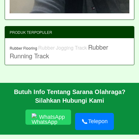
PRODUK TERPOPULER
Rubber
Rubber Jogging Track
Rubber Flooring
Running Track
Butuh Info Tentang Sarana Olahraga?
BERANDA
Silahkan Hubungi Kami
PROFIL
CARA PESAN
ARTIKEL
WhatsApp
HUBUNGI KAMI
📞
Telepon
© 2026 https://pabrikrubber.com/ 081351894500 Jasa Pembuatan
Rubber Running Track Lintasan Lari Standar IAAF International
Amateur Athletic Federation WA World Athletics