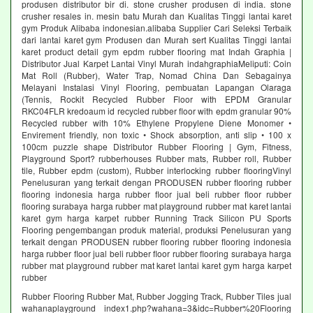
produsen distributor bir di. stone crusher produsen di india. stone
crusher resales in. mesin batu Murah dan Kualitas Tinggi lantai karet
gym Produk Alibaba indonesian.alibaba Supplier Cari Seleksi Terbaik
dari lantai karet gym Produsen dan Murah sert Kualitas Tinggi lantai
karet product detail gym epdm rubber flooring mat Indah Graphia |
Distributor Jual Karpet Lantai Vinyl Murah indahgraphiaMeliputi: Coin
Mat Roll (Rubber), Water Trap, Nomad China Dan Sebagainya
Melayani Instalasi Vinyl Flooring, pembuatan Lapangan Olaraga
(Tennis, Rockit Recycled Rubber Floor with EPDM Granular
RKC04FLR kredoaum id recycled rubber floor with epdm granular 90%
Recycled rubber with 10% Ethylene Propylene Diene Monomer •
Envirement friendly, non toxic • Shock absorption, anti slip • 100 x
100cm puzzle shape Distributor Rubber Flooring | Gym, Fitness,
Playground Sport? rubberhouses Rubber mats, Rubber roll, Rubber
tile, Rubber epdm (custom), Rubber interlocking rubber flooringVinyl
Penelusuran yang terkait dengan PRODUSEN rubber flooring rubber
flooring indonesia harga rubber floor jual beli rubber floor rubber
flooring surabaya harga rubber mat playground rubber mat karet lantai
karet gym harga karpet rubber Running Track Silicon PU Sports
Flooring pengembangan produk material, produksi Penelusuran yang
terkait dengan PRODUSEN rubber flooring rubber flooring indonesia
harga rubber floor jual beli rubber floor rubber flooring surabaya harga
rubber mat playground rubber mat karet lantai karet gym harga karpet
rubber
Rubber Flooring Rubber Mat, Rubber Jogging Track, Rubber Tiles jual
wahanaplayground index1.php?wahana=3&idc=Rubber%20Flooring