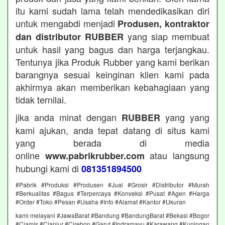
itu kami sudah lama telah mendedikasikan diri
untuk mengabdi menjadi
Produsen, kontraktor
yang siap membuat
dan distributor RUBBER
untuk hasil yang bagus dan harga terjangkau.
Tentunya jika Produk Rubber yang kami berikan
barangnya sesuai keinginan klien kami pada
akhirmya akan memberikan kebahagiaan yang
tidak ternilai.
jika anda minat dengan
yang yang
RUBBER
kami ajukan, anda tepat datang di situs kami
yang berada di media
online
atau langsung
www.pabrikrubber.com
hubungi kami di
081351894500
#Pabrik #Produksi #Produsen #Jual #Grosir #Distributor #Murah
#Berkualitas #Bagus #Terpercaya #Konveksi #Pusat #Agen #Harga
#Order #Toko #Pesan #Usaha #Info #Alamat #Kantor #Ukuran
kami melayani #JawaBarat #Bandung #BandungBarat #Bekasi #Bogor
#Ciamis #Cianjur #Cirebon #Garut #Indramayu #Karawang #Kuningan