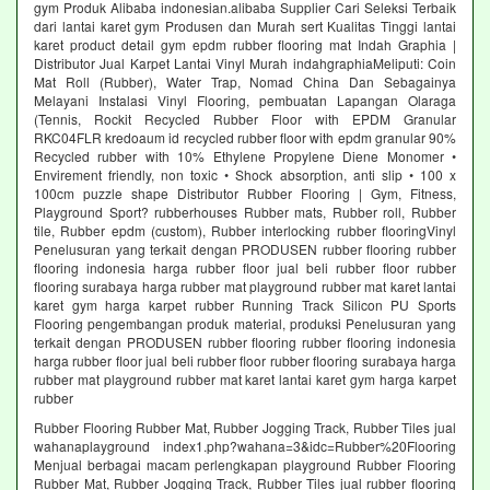
gym Produk Alibaba indonesian.alibaba Supplier Cari Seleksi Terbaik
dari lantai karet gym Produsen dan Murah sert Kualitas Tinggi lantai
karet product detail gym epdm rubber flooring mat Indah Graphia |
Distributor Jual Karpet Lantai Vinyl Murah indahgraphiaMeliputi: Coin
Mat Roll (Rubber), Water Trap, Nomad China Dan Sebagainya
Melayani Instalasi Vinyl Flooring, pembuatan Lapangan Olaraga
(Tennis, Rockit Recycled Rubber Floor with EPDM Granular
RKC04FLR kredoaum id recycled rubber floor with epdm granular 90%
Recycled rubber with 10% Ethylene Propylene Diene Monomer •
Envirement friendly, non toxic • Shock absorption, anti slip • 100 x
100cm puzzle shape Distributor Rubber Flooring | Gym, Fitness,
Playground Sport? rubberhouses Rubber mats, Rubber roll, Rubber
tile, Rubber epdm (custom), Rubber interlocking rubber flooringVinyl
Penelusuran yang terkait dengan PRODUSEN rubber flooring rubber
flooring indonesia harga rubber floor jual beli rubber floor rubber
flooring surabaya harga rubber mat playground rubber mat karet lantai
karet gym harga karpet rubber Running Track Silicon PU Sports
Flooring pengembangan produk material, produksi Penelusuran yang
terkait dengan PRODUSEN rubber flooring rubber flooring indonesia
harga rubber floor jual beli rubber floor rubber flooring surabaya harga
rubber mat playground rubber mat karet lantai karet gym harga karpet
rubber
Rubber Flooring Rubber Mat, Rubber Jogging Track, Rubber Tiles jual
wahanaplayground index1.php?wahana=3&idc=Rubber%20Flooring
Menjual berbagai macam perlengkapan playground Rubber Flooring
Rubber Mat, Rubber Jogging Track, Rubber Tiles jual rubber flooring