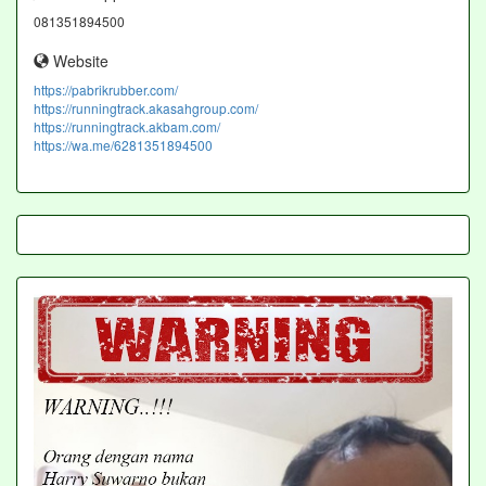
081351894500
Website
https://pabrikrubber.com/
https://runningtrack.akasahgroup.com/
https://runningtrack.akbam.com/
https://wa.me/6281351894500