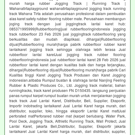
murah harga rubber Jogging Track | Running Track |
Wahanatirtaplayground wahanatirtaplayground jogging track running
track Wahana Tirta adalah perusahaan profesional dalam pembuatan
alas karet safety rubber flooring rubber mate. Perusahaan membangun
joging track dengan jual joggingtrack lantai karet hub:
085371995999|Rubberflooring|jual rubberflooringindonesia jogging
track rubberfloor 23 Feb 2026 jual joggingtrack rubberflooring yang
berkualitas dan mudah diaplikasi. dihargai|Rubberflooring
dijual|Rubberflooring murah|harga pabrik rubberfloor rubber karet
lantaikaret jogging track sehingga olahraga lebih terasa Jual
rubberfloor lantai karetJual jogging track rubber flooring
rubberflooringindonesia jual rubberfloor lantai karet 28 Feb 2026 jual
rubberfloor lantai karet dengan kualitas baik dan harga terjangkau,
dihargai|Rubberflooring dijual|Rubberflooring murah|harga pabrik Cari
Kualitas tinggi Karet Jogging Track Produsen dan Karet Jogging
indonesian.alibaba Rumput buatan & olahraga lantai Nanjing Feeling
Rubber & Plastic Produces Co., Ltd. Jogging track material, bahan
runningtracks, track karet produsen FN D150435. langsung penjualan
panas rumput karpet rumput buatan murah untuk menjalankan jogging
track track Jual Lantai Karet, Distributor, Beli, Supplier, Eksportir,
Importir indotrading lantaikaret Jual Lantai Karet harga murah, dari
distributor, supplier, toko, hingga eksportir Lantai Karet mattJual
perforated matPerforared rubber mat (karpet berlubang. Water Park,
Pool Deck, Jogging Track, Althletic Running Track, Wall Protect, Jual
Lantai Karet, jakarta Beli,Distributor, Supplier, Eksportir jakarta
lantaikaret Jual Lantai Karet harga murah, dari distributor, supplier,