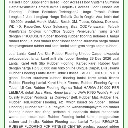
Raised Floor. Supplier of Raised Floor. Access Floor Systems Suminoe
CarpetsAxmister CarpetsHaima CarpetsZT Access Floor Rubber Mat
Flooring | Pilihan Perkakas Terlengkap? Harga Terbaik Pilihan
Lengkap? Jual Lengkap Harga Terbaik Gratis Ongkir Ada lebih dari
160.000+ produk Merek: Makita, Bosch, 3M, Trusco, Krisbow, Dextone,
WD 40, PaperOne, Uvex Sekarang Bisa CODPenawaran Terbaik
KamiGratis Ongkos KirimOffice Supply Penelusuran yang terkait
dengan PRODUSEN rubber flooring rubber flooring indonesia harga
rubber floor jual beli rubber floor rubber flooring surabaya harga rubber
mat playground rubber mat karet lantai karet gym harga karpet rubber
Jual Lantai Karet Anti Slip Rubber Flooring Unique Carpet tokopedia
uniquecarpet lantai karet anti slip rubber flooring 29 Des 2026 Jual
Lantai Karet Anti Slip Rubber Flooring, Karpet karet Rubber Gym
dengan harga Rp 350.000 dari toko online Unique Carpet, DKI Jakarta
Rubber Flooring Lantai Karet Untuk Fitness • ALAT FITNES CENTER
global fitness surabaya rubber flooring lantai karet untuk fitness
Rubber Flooring Lantai Karet Untuk Fitness. Rubber Flooring Gymex
Tebal 1,5 Cm. Rubber Flooring Gymex Tebal HARGA 210.000 PER
LEMBAR. detail Java Rino: Home javarino JAVA RINO World's Finest
Quality Rubber Products. as Conveyor Belt, Rubber Mat, Rubber Tile,
Rubber Roll,Rubber Flooring, etc; which based on rubber. Rubber
Flooring | Rubber Mat Jual Playground wahanatirtaplayground rubber
flooring rubber mat Yang pertama di Indonesia dalam mendesain
warna dan coran dari Rubber Flooring lantai karet menggunakan
sistem cast in situ. Rubber Flooring atau Lantai Terjual REGUPOL
RUBBER FLOORING FOR FITNESS CENTER product regupol rubber