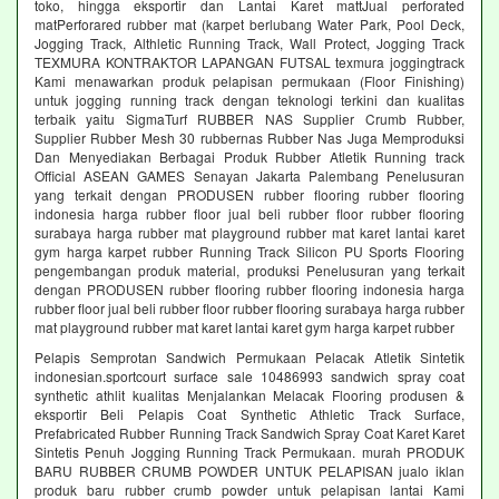
toko, hingga eksportir dan Lantai Karet mattJual perforated
matPerforared rubber mat (karpet berlubang Water Park, Pool Deck,
Jogging Track, Althletic Running Track, Wall Protect, Jogging Track
TEXMURA KONTRAKTOR LAPANGAN FUTSAL texmura joggingtrack
Kami menawarkan produk pelapisan permukaan (Floor Finishing)
untuk jogging running track dengan teknologi terkini dan kualitas
terbaik yaitu SigmaTurf RUBBER NAS Supplier Crumb Rubber,
Supplier Rubber Mesh 30 rubbernas Rubber Nas Juga Memproduksi
Dan Menyediakan Berbagai Produk Rubber Atletik Running track
Official ASEAN GAMES Senayan Jakarta Palembang Penelusuran
yang terkait dengan PRODUSEN rubber flooring rubber flooring
indonesia harga rubber floor jual beli rubber floor rubber flooring
surabaya harga rubber mat playground rubber mat karet lantai karet
gym harga karpet rubber Running Track Silicon PU Sports Flooring
pengembangan produk material, produksi Penelusuran yang terkait
dengan PRODUSEN rubber flooring rubber flooring indonesia harga
rubber floor jual beli rubber floor rubber flooring surabaya harga rubber
mat playground rubber mat karet lantai karet gym harga karpet rubber
Pelapis Semprotan Sandwich Permukaan Pelacak Atletik Sintetik
indonesian.sportcourt surface sale 10486993 sandwich spray coat
synthetic athlit kualitas Menjalankan Melacak Flooring produsen &
eksportir Beli Pelapis Coat Synthetic Athletic Track Surface,
Prefabricated Rubber Running Track Sandwich Spray Coat Karet Karet
Sintetis Penuh Jogging Running Track Permukaan. murah PRODUK
BARU RUBBER CRUMB POWDER UNTUK PELAPISAN jualo iklan
produk baru rubber crumb powder untuk pelapisan lantai Kami