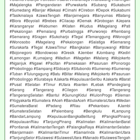
#Majalengka #Pangandaran #Purwakarta #Subang #Sukabumi
#Sumedang #Banjar #Bekasi #Cimahi #Cirebon #Depok #Sukabumi
#Tasikmalaya #JawaTengah #Banjarnegara #Banyumas #Batang
#Blora #Boyolali #Brebes #Cilacap #Demak #Grobogan #Jepara
#Karanganyar #Kebumen #Klaten #Kudus #Magelang #Pati
#Pekalongan #Pemalang #Purbalingga #Purworejo #Rembang
#Semarang #Sragen #Sukoharjo #Tegal #Temanggung #Wonogiri
#Wonosobo #Magelang #Pekalongan #Salatiga #Semarang
#Surakarta #Tegal #JawaTimur #Bangkalan #Banyuwangi #Blitar
#Bojonegoro #Bondowoso #Gresik #Jember #Jombang #Kediri
#Lamongan #Lumajang #Madiun #Magetan #Malang #Mojokerto
#Nganjuk #Ngawi #Pacitan #Pamekasan #Pasuruan #Ponorogo
#Probolinggo #Sampang #Sidoarjo #Situbondo #Sumenep #Sumenep
#Tuban #Tulungagung #Batu #Blitar #Malang #Mojokerto #Pasuruan
#Probolinggo #Surabaya #Jakarta #KepulauanSeribu #Jakarta #Barat
#Pusat #Selatan #Timur #Utara #banten #Lebak #Pandeglang
#Serang #Tangerang #Cilegon #Serang #Tangerang
#TangerangSelatan #Bantul #GunungKidul #KulonProgo #Sleman
#Yogyakarta #Sumatera #Aceh #BandaAceh #SumateraUtara #Medan
#SumateraBarat #Padang #Riau #Pekanbaru #Jambi
#SumateraSelatan #Palembang #Bengkulu #Lampung
#BandarLampung #KepulauanBangkaBelitung #PangkalPinang
#KepulauanRiau #TanjungPinang #Kalimatan #KalimantanBarat
#Pontianak #KalimantanTengah #PalangkaRaya #KalimantanSelatan
#Banjarmasin #KalimantanTimur #Samarinda #KalimantanUtara
#TanjungSelor #Sulawesi #SulawesiUtara #Manado #SulawesiTengah