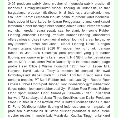
3406 produsen pabrik stone crusher di indonesia pabrik crusher di
indonesia LimingDistributor rubber flooring di indonesia crusher
hargaalamat produsen distributor bir di indonesia alamatkantorindo.
Sto. Karet Karpet Lembaran Industri pembuat produk karet Indonesia.
basisrubber id karet karpet lembaran Penggunaan utama karet karpet
lembaran rubber matting rubber flooring adalah untuk: Peredam suara:
(contoh: meredam suara sepatu saat berjalan). Johnsonite Rubber
Flooring johnsonite Flooring Products Rubber Flooring Johnsonite®
offers various choices in commercial rubber flooring that can help solve
any problem. Tarzan And Jane: Rubber Flooring Untuk Ruangan
Rumah tarzanandjane82 2026 01 rubber flooring untuk ruangan
rumah 19 Jan 2026 Umumnya para produsen yang jual rubber
flooring, menggunkan jenis karet, seperti: NR SBR: untuk pemakaian
umum. NBR: untuk tahan Profile Dunlop Tyres Indonesia dunlop page
profile Head Office | Wisma Indomobil 12th Floor Jl. Letjen M.T.
Haryono Kav.8 Jakarta Ternyata momen ini menjadi titik awal
tumbuhnya industri ban modern. Di bulan April tahun yang sama, ban
pertama produksi PT Sumi Rubber Indonesia Jual Gym Rubber Floor
Fitness Rubber Floor Sport Rubber Floor indonetwork gym rubber floor
fitness rubber floor sport rubber Jual Gym Rubber Floor Fitness Rubber
Floor Sport Rubber Floor Surabaya Baliwerti72 dari ud.sahabat
baliwerti 72 surabaya di Jawa Timur. Spesifikasi dan Daftar Produsen
Stone Crusher Di Pune l4cw.eu Produk Daftar Produsen Stone Crusher
Di Pune Distributor rubber flooring di indonesia crusher hargaalamat
produsen distributor bir di. stone crusher produsen di india. stone
crusher resales in. mesin batu Murah dan Kualitas Tinggi lantai karet