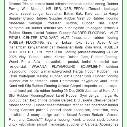
Dhimas Trimitra International mitrainternational rubberflooring Rubber
Paving Wall. Material: NR, SBR, NBR, EPDM dllTersedia berbagai
ukuran sesuai dengan kebutuhan Bahan Baku Karet Lainnya Harga
Supplier Crumb Rubber, Supplier Rubber Mesh 30 Rubber Flooring
rubbernas Sebagai Produsen Rubber, Rubber Nas Dapat
Memproduksi Rubber Tertentu Sesuai Keinginan Pelanggan Termasuk
Rubber Shoes, Lantai Rubber, Rubber RUBBER FLOORING • ALAT
FITNES CENTER STANDART, ALAT fitnessmurah rubber flooring
RUBBER FLOORING. Banner. Lokasi Toko Surya Abadi Untuk
menambah kenyamanan dan keamanan lantai gym anda, RUBBER
ROLL MAT BUTTON. Prima Asia Flooring primaasiaflooring 24 Feb
2026 Vinyl, Rumput futsal, Karpet, Raised Floor, Rubber Flooring,
Wood Prima Asia menyediakan produk lantai komersial dan
residensial. WAHANA PLAYGROUND EQUIPMENT, outdoor
playground indoor wahanaplayground Harga Indoor Rubber Tiles
Jatim Waterpark Malang Rubber Mat Rubber floor Rubber flooring
Rubber mat at Kemang Timur Commercial Playground Jual Lantai
Karet Anti Slip Rubber Flooring Unique Carpet tokopedia uniquecarpet
lantai karet anti slip rubber flooring 29 Des 2026 Jual Lantai Karet Anti
Slip Rubber Flooring,Karpet karet Rubber Gym dengan harga Rp
350.000 dari toko online Unique Carpet, DKI Jakarta Checker pattem
rubber flooring | Rubber sheet manufacturer? chinarubbersheet rubber
flooing Checker pattem? perfect shock absorption, protection, easy
installation & many design options Kreasi Sarana Berkah | Access
Floor and Carpets?? Segera hubungi kami, tersedia stock Jakarta
untuk kebutuhan sangat mendesak Supplier of Carpets. Accessories