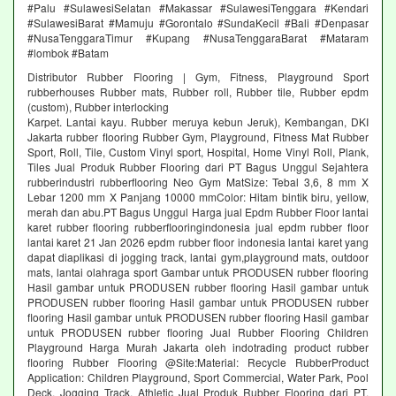
#Palu #SulawesiSelatan #Makassar #SulawesiTenggara #Kendari
#SulawesiBarat #Mamuju #Gorontalo #SundaKecil #Bali #Denpasar
#NusaTenggaraTimur #Kupang #NusaTenggaraBarat #Mataram
#lombok #Batam
Distributor Rubber Flooring | Gym, Fitness, Playground Sport
rubberhouses Rubber mats, Rubber roll, Rubber tile, Rubber epdm
(custom), Rubber interlocking
Karpet. Lantai kayu. Rubber meruya kebun Jeruk), Kembangan, DKI
Jakarta rubber flooring Rubber Gym, Playground, Fitness Mat Rubber
Sport, Roll, Tile, Custom Vinyl sport, Hospital, Home Vinyl Roll, Plank,
Tiles Jual Produk Rubber Flooring dari PT Bagus Unggul Sejahtera
rubberindustri rubberflooring Neo Gym MatSize: Tebal 3,6, 8 mm X
Lebar 1200 mm X Panjang 10000 mmColor: Hitam bintik biru, yellow,
merah dan abu.PT Bagus Unggul Harga jual Epdm Rubber Floor lantai
karet rubber flooring rubberflooringindonesia jual epdm rubber floor
lantai karet 21 Jan 2026 epdm rubber floor indonesia lantai karet yang
dapat diaplikasi di jogging track, lantai gym,playground mats, outdoor
mats, lantai olahraga sport Gambar untuk PRODUSEN rubber flooring
Hasil gambar untuk PRODUSEN rubber flooring Hasil gambar untuk
PRODUSEN rubber flooring Hasil gambar untuk PRODUSEN rubber
flooring Hasil gambar untuk PRODUSEN rubber flooring Hasil gambar
untuk PRODUSEN rubber flooring Jual Rubber Flooring Children
Playground Harga Murah Jakarta oleh indotrading product rubber
flooring Rubber Flooring @Site:Material: Recycle RubberProduct
Application: Children Playground, Sport Commercial, Water Park, Pool
Deck, Jogging Track, Athletic Jual Produk Rubber Flooring dari PT.