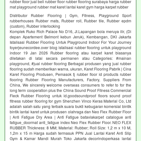
rubber floor jual beli rubber floor rubber flooring surabaya harga rubber
mat playground rubber mat karet lantai karet gym harga karpet rubber
Distributor Rubber Flooring | Gym, Fitness, Playground Sport
rubberhouses Rubber mats, Rubber roll, Rubber tile, Rubber epdm
(custom), Rubber interlocking
Komplek Ruko Rich Palace No D16, Jl.Lapangan bola meruya ilir, (Di
depan Apartement Belmont kebun Jeruk), Kembangan, DKI Jakarta
Istalisasi Rubber Flooring Untuk Playground Indoor For Your Journey
foyerjeunecordee.over blog istalisasi rubber flooring untuk playground
indoor 19 Jan 2026 Rubber flooring atau karpet karet biasanya
diletakan di latai secara permanen atau Categories: #mainan
playground, #jual rubber flooring Berbagai produsen yang jual rubber
flooring sudah memberikan warna, ukuran, Karet Flooring Pabrik | Cina
Karet Flooring Produsen, Pemasok tj rubber floor id products rubber
flooring Rubber Flooring Manufacturers, Factory, Suppliers From
China, We sincerely welcome overseas consumers to refer to for the
long term cooperation plus the China Sound Proof Fitness Commercial
Fleck Rubber Flooring untuk id.goodsoundproof floors sound proof
fitness rubber flooring for gym Shenzhen Vinco Keras Material Co, Ltd
adalah salah satu yang terbaik suara bukti kebugaran komersial bintik
bintik lantai karet untuk produsen olahraga dan Neo Flex Rubber Floor
| Anti Fatigue Dry Area | Anti Fatigue bataviakarpet catalogue anti
fatigue_doormat anti_fatigue index Neo Flex Rubber Floor. NEO FLEX
RUBBER Thickness: 8 MM; Material: Rubber; Roll Size: 1,2 m x 10 M,
1,2m x 15 m Harga sudah termasuk PPN Jual Lantai Karet Anti Slip
Gym & Kamar Mandi Murah Toko Jakarta decorindoperkasa lantai