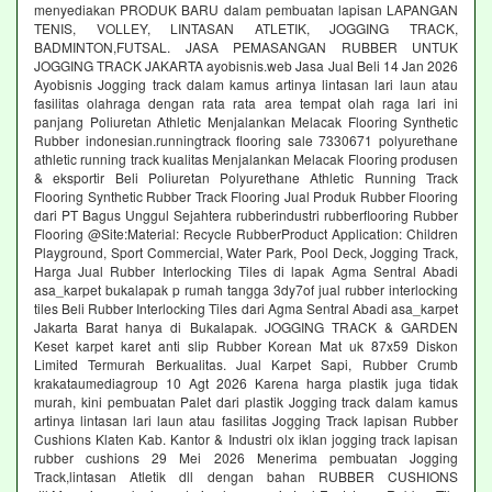
menyediakan PRODUK BARU dalam pembuatan lapisan LAPANGAN
TENIS, VOLLEY, LINTASAN ATLETIK, JOGGING TRACK,
BADMINTON,FUTSAL. JASA PEMASANGAN RUBBER UNTUK
JOGGING TRACK JAKARTA ayobisnis.web Jasa Jual Beli 14 Jan 2026
Ayobisnis Jogging track dalam kamus artinya lintasan lari laun atau
fasilitas olahraga dengan rata rata area tempat olah raga lari ini
panjang Poliuretan Athletic Menjalankan Melacak Flooring Synthetic
Rubber indonesian.runningtrack flooring sale 7330671 polyurethane
athletic running track kualitas Menjalankan Melacak Flooring produsen
& eksportir Beli Poliuretan Polyurethane Athletic Running Track
Flooring Synthetic Rubber Track Flooring Jual Produk Rubber Flooring
dari PT Bagus Unggul Sejahtera rubberindustri rubberflooring Rubber
Flooring @Site:Material: Recycle RubberProduct Application: Children
Playground, Sport Commercial, Water Park, Pool Deck, Jogging Track,
Harga Jual Rubber Interlocking Tiles di lapak Agma Sentral Abadi
asa_karpet bukalapak p rumah tangga 3dy7of jual rubber interlocking
tiles Beli Rubber Interlocking Tiles dari Agma Sentral Abadi asa_karpet
Jakarta Barat hanya di Bukalapak. JOGGING TRACK & GARDEN
Keset karpet karet anti slip Rubber Korean Mat uk 87x59 Diskon
Limited Termurah Berkualitas. Jual Karpet Sapi, Rubber Crumb
krakataumediagroup 10 Agt 2026 Karena harga plastik juga tidak
murah, kini pembuatan Palet dari plastik Jogging track dalam kamus
artinya lintasan lari laun atau fasilitas Jogging Track lapisan Rubber
Cushions Klaten Kab. Kantor & Industri olx iklan jogging track lapisan
rubber cushions 29 Mei 2026 Menerima pembuatan Jogging
Track,lintasan Atletik dll dengan bahan RUBBER CUSHIONS