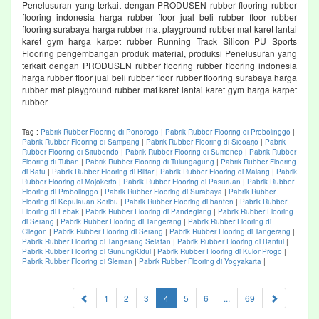
Penelusuran yang terkait dengan PRODUSEN rubber flooring rubber
flooring indonesia harga rubber floor jual beli rubber floor rubber
flooring surabaya harga rubber mat playground rubber mat karet lantai
karet gym harga karpet rubber Running Track Silicon PU Sports
Flooring pengembangan produk material, produksi Penelusuran yang
terkait dengan PRODUSEN rubber flooring rubber flooring indonesia
harga rubber floor jual beli rubber floor rubber flooring surabaya harga
rubber mat playground rubber mat karet lantai karet gym harga karpet
rubber
Tag :
Pabrik Rubber Flooring di Ponorogo
|
Pabrik Rubber Flooring di Probolinggo
|
Pabrik Rubber Flooring di Sampang
|
Pabrik Rubber Flooring di Sidoarjo
|
Pabrik
Rubber Flooring di Situbondo
|
Pabrik Rubber Flooring di Sumenep
|
Pabrik Rubber
Flooring di Tuban
|
Pabrik Rubber Flooring di Tulungagung
|
Pabrik Rubber Flooring
di Batu
|
Pabrik Rubber Flooring di Blitar
|
Pabrik Rubber Flooring di Malang
|
Pabrik
Rubber Flooring di Mojokerto
|
Pabrik Rubber Flooring di Pasuruan
|
Pabrik Rubber
Flooring di Probolinggo
|
Pabrik Rubber Flooring di Surabaya
|
Pabrik Rubber
Flooring di Kepulauan Seribu
|
Pabrik Rubber Flooring di banten
|
Pabrik Rubber
Flooring di Lebak
|
Pabrik Rubber Flooring di Pandeglang
|
Pabrik Rubber Flooring
di Serang
|
Pabrik Rubber Flooring di Tangerang
|
Pabrik Rubber Flooring di
Cilegon
|
Pabrik Rubber Flooring di Serang
|
Pabrik Rubber Flooring di Tangerang
|
Pabrik Rubber Flooring di Tangerang Selatan
|
Pabrik Rubber Flooring di Bantul
|
Pabrik Rubber Flooring di GunungKidul
|
Pabrik Rubber Flooring di KulonProgo
|
Pabrik Rubber Flooring di Sleman
|
Pabrik Rubber Flooring di Yogyakarta
|
(current)
1
2
3
4
5
6
...
69