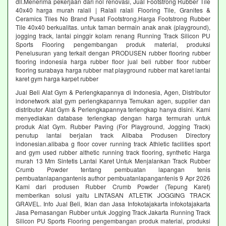
dll.Menerima pekerjaan dari nol renovasi, Jual Footstrong Rubber Tile
40x40 harga murah ralali | Ralali ralali Flooring Tile, Granites &
Ceramics Tiles No Brand Pusat Footstrong,Harga Footstrong Rubber
Tile 40x40 berkualitas. untuk taman bermain anak anak (playground),
jogging track, lantai pinggir kolam renang Running Track Silicon PU
Sports Flooring pengembangan produk material, produksi
Penelusuran yang terkait dengan PRODUSEN rubber flooring rubber
flooring indonesia harga rubber floor jual beli rubber floor rubber
flooring surabaya harga rubber mat playground rubber mat karet lantai
karet gym harga karpet rubber
Jual Beli Alat Gym & Perlengkapannya di Indonesia, Agen, Distributor
indonetwork alat gym perlengkapannya Temukan agen, supplier dan
distributor Alat Gym & Perlengkapannya terlengkap hanya disini. Kami
menyediakan database terlengkap dengan harga termurah untuk
produk Alat Gym. Rubber Paving (For Playground, Jogging Track)
penutup lantai berjalan track Alibaba Produsen Directory
indonesian.alibaba g floor cover running track Athletic facilities sport
and gym used rubber althetic running track flooring, synthetic Harga
murah 13 Mm Sintetis Lantai Karet Untuk Menjalankan Track Rubber
Crumb Powder tentang pembuatan lapangan tenis
pembuatanlapangantenis author pembuatanlapangantenis 9 Apr 2026
Kami dari produsen Rubber Crumb Powder (Tepung Karet)
memberikan solusi yaitu LINTASAN ATLETIK JOGGING TRACK
GRAVEL. Info Jual Beli, Iklan dan Jasa Infokotajakarta infokotajakarta
Jasa Pemasangan Rubber untuk Jogging Track Jakarta Running Track
Silicon PU Sports Flooring pengembangan produk material, produksi