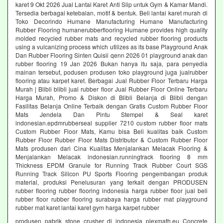
karet 9 Okt 2026 Jual Lantai Karet Anti Slip untuk Gym & Kamar Mandi.
Tersedia berbagai ketebalan, motif & bentuk. Beli lantai karet murah di
Toko Decorindo Humane Manufacturing Humane Manufacturing
Rubber Flooring humanerubberflooring Humane provides high quality
molded recycled rubber mats and recycled rubber flooring products
using a vulcanizing process which utilizes as its base Playground Anak
Dan Rubber Flooring Sinten Quisii qenn 2026 01 playground anak dan
rubber flooring 19 Jan 2026 Bukan hanya itu saja, para penyedia
mainan tersebut, podusen produsen toko playground juga jualrubber
flooring atau karpet karet. Berbagai Jual Rubber Floor Terbaru Harga
Murah | Blibli blibli jual rubber floor Jual Rubber Floor Online Terbaru
Harga Murah, Promo & Diskon di Blibli Belanja di Blibli dengan
Fasilitas Belanja Online Terbaik dengan Gratis Custom Rubber Floor
Mats Jendela Dan Pintu Stempel & Seal karet
indonesian.epdmrubberseal supplier 7210 custom rubber floor mats
Custom Rubber Floor Mats, Kamu bisa Beli kualitas baik Custom
Rubber Floor Rubber Floor Mats Distributor & Custom Rubber Floor
Mats produsen dari Cina Kualitas Menjalankan Melacak Flooring &
Menjalankan Melacak indonesian.runningtrack flooring 8 mm
Thickness EPDM Granule for Running Track Rubber Court SGS
Running Track Silicon PU Sports Flooring pengembangan produk
material, produksi Penelusuran yang terkait dengan PRODUSEN
rubber flooring rubber flooring indonesia harga rubber floor jual beli
rubber floor rubber flooring surabaya harga rubber mat playground
rubber mat karet lantai karet gym harga karpet rubber
produsen pabrik stone crusher di indonesia plexmath.eu Concrete