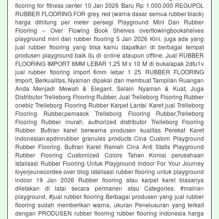
flooring for fitness center 10 Jan 2026 Baru Rp 1.000.000 REGUPOL
RUBBER FLOORING FOR grey, red (warna dasar semua rubber black)
harga dihitung per meter persegi Playground Mini Dan Rubber
Flooring – Over Flowing Book Shelves overflowingbookshelves
playground mini dan rubber flooring 5 Jan 2026 Kini, juga ada yang
jual rubber flooring yang bisa kamu dapatkan di berbagai tempat
produsen playground baik itu di online ataupun offline. Jual RUBBER
FLOORING IMPORT 6MM LEBAR 1,25 M x 10 M di bukalapak 2dtu1v
jual rubber flooring import 6mm lebar 1 25 RUBBER FLOORING
Import, Berkualitas, Nyaman dipakai dan membuat Tampilan Ruangan
Anda Menjadi Mewah & Elegant. Selain Nyaman & Kuat, Juga
Distributor Trelleborg Flooring Rubber, Jual Trelleborg Flooring Rubber
onebiz Trelleborg Flooring Rubber Karpet Lantai Karet jual Trelleborg
Flooring Rubber,pemasok Trelleborg Flooring Rubber,Trelleborg
Flooring Rubber murah, authorized distributor Trelleborg Flooring
Rubber. Butiran karet berwarna produsen kualitas Perekat Karet
indonesian.epdmrubber granules products Cina Custom Playground
Rubber Flooring, Butiran Karet Ramah Cina Anti Statis Playground
Rubber Flooring Customized Colors Tahan Korosi perusahaan
Istalisasi Rubber Flooring Untuk Playground Indoor For Your Journey
foyerjeunecordee.over blog istalisasi rubber flooring untuk playground
indoor 19 Jan 2026 Rubber flooring atau karpet karet biasanya
diletakan di latai secara permanen atau Categories: #mainan
playground, #jual rubber flooring Berbagai produsen yang jual rubber
flooring sudah memberikan warna, ukuran Penelusuran yang terkait
dengan PRODUSEN rubber flooring rubber flooring indonesia harga