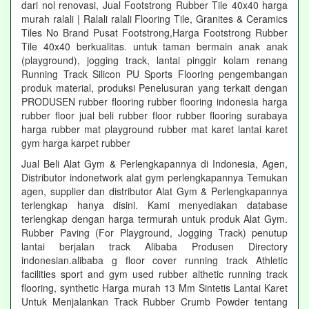
dari nol renovasi, Jual Footstrong Rubber Tile 40x40 harga
murah ralali | Ralali ralali Flooring Tile, Granites & Ceramics
Tiles No Brand Pusat Footstrong,Harga Footstrong Rubber
Tile 40x40 berkualitas. untuk taman bermain anak anak
(playground), jogging track, lantai pinggir kolam renang
Running Track Silicon PU Sports Flooring pengembangan
produk material, produksi Penelusuran yang terkait dengan
PRODUSEN rubber flooring rubber flooring indonesia harga
rubber floor jual beli rubber floor rubber flooring surabaya
harga rubber mat playground rubber mat karet lantai karet
gym harga karpet rubber
Jual Beli Alat Gym & Perlengkapannya di Indonesia, Agen,
Distributor indonetwork alat gym perlengkapannya Temukan
agen, supplier dan distributor Alat Gym & Perlengkapannya
terlengkap hanya disini. Kami menyediakan database
terlengkap dengan harga termurah untuk produk Alat Gym.
Rubber Paving (For Playground, Jogging Track) penutup
lantai berjalan track Alibaba Produsen Directory
indonesian.alibaba g floor cover running track Athletic
facilities sport and gym used rubber althetic running track
flooring, synthetic Harga murah 13 Mm Sintetis Lantai Karet
Untuk Menjalankan Track Rubber Crumb Powder tentang