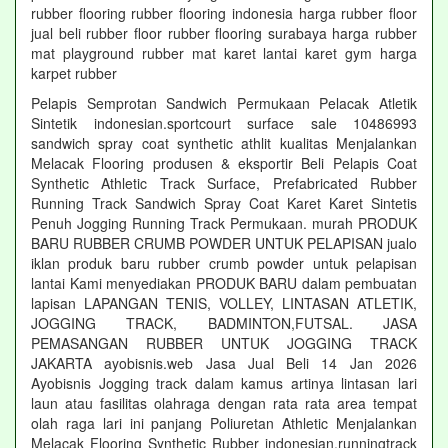
rubber flooring rubber flooring indonesia harga rubber floor
jual beli rubber floor rubber flooring surabaya harga rubber
mat playground rubber mat karet lantai karet gym harga
karpet rubber
Pelapis Semprotan Sandwich Permukaan Pelacak Atletik
Sintetik indonesian.sportcourt surface sale 10486993
sandwich spray coat synthetic athlit kualitas Menjalankan
Melacak Flooring produsen & eksportir Beli Pelapis Coat
Synthetic Athletic Track Surface, Prefabricated Rubber
Running Track Sandwich Spray Coat Karet Karet Sintetis
Penuh Jogging Running Track Permukaan. murah PRODUK
BARU RUBBER CRUMB POWDER UNTUK PELAPISAN jualo
iklan produk baru rubber crumb powder untuk pelapisan
lantai Kami menyediakan PRODUK BARU dalam pembuatan
lapisan LAPANGAN TENIS, VOLLEY, LINTASAN ATLETIK,
JOGGING TRACK, BADMINTON,FUTSAL. JASA
PEMASANGAN RUBBER UNTUK JOGGING TRACK
JAKARTA ayobisnis.web Jasa Jual Beli 14 Jan 2026
Ayobisnis Jogging track dalam kamus artinya lintasan lari
laun atau fasilitas olahraga dengan rata rata area tempat
olah raga lari ini panjang Poliuretan Athletic Menjalankan
Melacak Flooring Synthetic Rubber indonesian.runningtrack