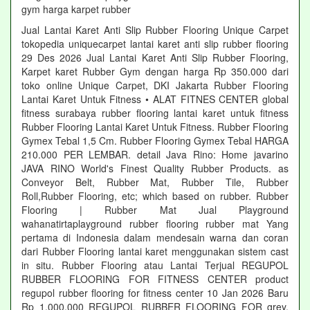
gym harga karpet rubber
Jual Lantai Karet Anti Slip Rubber Flooring Unique Carpet
tokopedia uniquecarpet lantai karet anti slip rubber flooring
29 Des 2026 Jual Lantai Karet Anti Slip Rubber Flooring,
Karpet karet Rubber Gym dengan harga Rp 350.000 dari
toko online Unique Carpet, DKI Jakarta Rubber Flooring
Lantai Karet Untuk Fitness • ALAT FITNES CENTER global
fitness surabaya rubber flooring lantai karet untuk fitness
Rubber Flooring Lantai Karet Untuk Fitness. Rubber Flooring
Gymex Tebal 1,5 Cm. Rubber Flooring Gymex Tebal HARGA
210.000 PER LEMBAR. detail Java Rino: Home javarino
JAVA RINO World's Finest Quality Rubber Products. as
Conveyor Belt, Rubber Mat, Rubber Tile, Rubber
Roll,Rubber Flooring, etc; which based on rubber. Rubber
Flooring | Rubber Mat Jual Playground
wahanatirtaplayground rubber flooring rubber mat Yang
pertama di Indonesia dalam mendesain warna dan coran
dari Rubber Flooring lantai karet menggunakan sistem cast
in situ. Rubber Flooring atau Lantai Terjual REGUPOL
RUBBER FLOORING FOR FITNESS CENTER product
regupol rubber flooring for fitness center 10 Jan 2026 Baru
Rp 1.000.000 REGUPOL RUBBER FLOORING FOR grey,