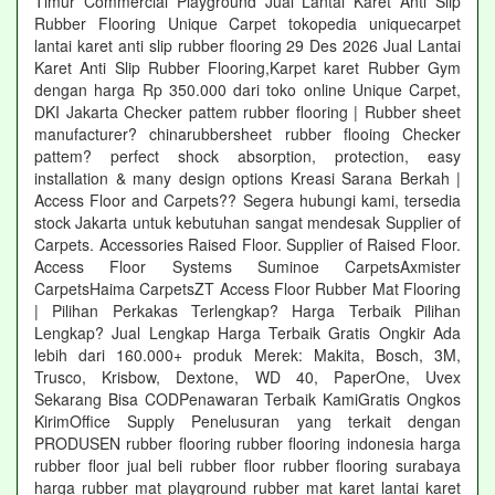
Timur Commercial Playground Jual Lantai Karet Anti Slip
Rubber Flooring Unique Carpet tokopedia uniquecarpet
lantai karet anti slip rubber flooring 29 Des 2026 Jual Lantai
Karet Anti Slip Rubber Flooring,Karpet karet Rubber Gym
dengan harga Rp 350.000 dari toko online Unique Carpet,
DKI Jakarta Checker pattem rubber flooring | Rubber sheet
manufacturer? chinarubbersheet rubber flooing Checker
pattem? perfect shock absorption, protection, easy
installation & many design options Kreasi Sarana Berkah |
Access Floor and Carpets?? Segera hubungi kami, tersedia
stock Jakarta untuk kebutuhan sangat mendesak Supplier of
Carpets. Accessories Raised Floor. Supplier of Raised Floor.
Access Floor Systems Suminoe CarpetsAxmister
CarpetsHaima CarpetsZT Access Floor Rubber Mat Flooring
| Pilihan Perkakas Terlengkap? Harga Terbaik Pilihan
Lengkap? Jual Lengkap Harga Terbaik Gratis Ongkir Ada
lebih dari 160.000+ produk Merek: Makita, Bosch, 3M,
Trusco, Krisbow, Dextone, WD 40, PaperOne, Uvex
Sekarang Bisa CODPenawaran Terbaik KamiGratis Ongkos
KirimOffice Supply Penelusuran yang terkait dengan
PRODUSEN rubber flooring rubber flooring indonesia harga
rubber floor jual beli rubber floor rubber flooring surabaya
harga rubber mat playground rubber mat karet lantai karet