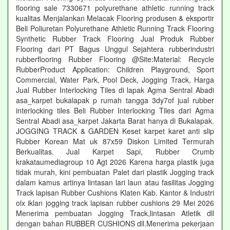
flooring sale 7330671 polyurethane athletic running track
kualitas Menjalankan Melacak Flooring produsen & eksportir
Beli Poliuretan Polyurethane Athletic Running Track Flooring
Synthetic Rubber Track Flooring Jual Produk Rubber
Flooring dari PT Bagus Unggul Sejahtera rubberindustri
rubberflooring Rubber Flooring @Site:Material: Recycle
RubberProduct Application: Children Playground, Sport
Commercial, Water Park, Pool Deck, Jogging Track, Harga
Jual Rubber Interlocking Tiles di lapak Agma Sentral Abadi
asa_karpet bukalapak p rumah tangga 3dy7of jual rubber
interlocking tiles Beli Rubber Interlocking Tiles dari Agma
Sentral Abadi asa_karpet Jakarta Barat hanya di Bukalapak.
JOGGING TRACK & GARDEN Keset karpet karet anti slip
Rubber Korean Mat uk 87x59 Diskon Limited Termurah
Berkualitas. Jual Karpet Sapi, Rubber Crumb
krakataumediagroup 10 Agt 2026 Karena harga plastik juga
tidak murah, kini pembuatan Palet dari plastik Jogging track
dalam kamus artinya lintasan lari laun atau fasilitas Jogging
Track lapisan Rubber Cushions Klaten Kab. Kantor & Industri
olx iklan jogging track lapisan rubber cushions 29 Mei 2026
Menerima pembuatan Jogging Track,lintasan Atletik dll
dengan bahan RUBBER CUSHIONS dll.Menerima pekerjaan