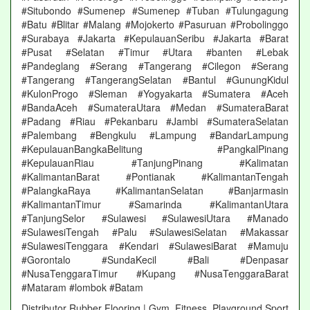
#Situbondo #Sumenep #Sumenep #Tuban #Tulungagung
#Batu #Blitar #Malang #Mojokerto #Pasuruan #Probolinggo
#Surabaya #Jakarta #KepulauanSeribu #Jakarta #Barat
#Pusat #Selatan #Timur #Utara #banten #Lebak
#Pandeglang #Serang #Tangerang #Cilegon #Serang
#Tangerang #TangerangSelatan #Bantul #GunungKidul
#KulonProgo #Sleman #Yogyakarta #Sumatera #Aceh
#BandaAceh #SumateraUtara #Medan #SumateraBarat
#Padang #Riau #Pekanbaru #Jambi #SumateraSelatan
#Palembang #Bengkulu #Lampung #BandarLampung
#KepulauanBangkaBelitung #PangkalPinang
#KepulauanRiau #TanjungPinang #Kalimatan
#KalimantanBarat #Pontianak #KalimantanTengah
#PalangkaRaya #KalimantanSelatan #Banjarmasin
#KalimantanTimur #Samarinda #KalimantanUtara
#TanjungSelor #Sulawesi #SulawesiUtara #Manado
#SulawesiTengah #Palu #SulawesiSelatan #Makassar
#SulawesiTenggara #Kendari #SulawesiBarat #Mamuju
#Gorontalo #SundaKecil #Bali #Denpasar
#NusaTenggaraTimur #Kupang #NusaTenggaraBarat
#Mataram #lombok #Batam
Distributor Rubber Flooring | Gym, Fitness, Playground Sport