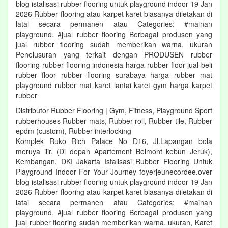
blog istalisasi rubber flooring untuk playground indoor 19 Jan
2026 Rubber flooring atau karpet karet biasanya diletakan di
latai secara permanen atau Categories: #mainan
playground, #jual rubber flooring Berbagai produsen yang
jual rubber flooring sudah memberikan warna, ukuran
Penelusuran yang terkait dengan PRODUSEN rubber
flooring rubber flooring indonesia harga rubber floor jual beli
rubber floor rubber flooring surabaya harga rubber mat
playground rubber mat karet lantai karet gym harga karpet
rubber
Distributor Rubber Flooring | Gym, Fitness, Playground Sport
rubberhouses Rubber mats, Rubber roll, Rubber tile, Rubber
epdm (custom), Rubber interlocking
Komplek Ruko Rich Palace No D16, Jl.Lapangan bola
meruya ilir, (Di depan Apartement Belmont kebun Jeruk),
Kembangan, DKI Jakarta Istalisasi Rubber Flooring Untuk
Playground Indoor For Your Journey foyerjeunecordee.over
blog istalisasi rubber flooring untuk playground indoor 19 Jan
2026 Rubber flooring atau karpet karet biasanya diletakan di
latai secara permanen atau Categories: #mainan
playground, #jual rubber flooring Berbagai produsen yang
jual rubber flooring sudah memberikan warna, ukuran, Karet