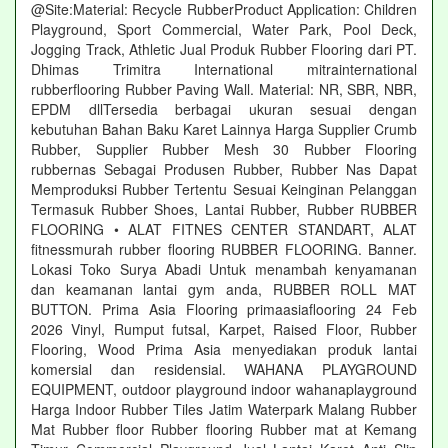
@Site:Material: Recycle RubberProduct Application: Children
Playground, Sport Commercial, Water Park, Pool Deck,
Jogging Track, Athletic Jual Produk Rubber Flooring dari PT.
Dhimas Trimitra International mitrainternational
rubberflooring Rubber Paving Wall. Material: NR, SBR, NBR,
EPDM dllTersedia berbagai ukuran sesuai dengan
kebutuhan Bahan Baku Karet Lainnya Harga Supplier Crumb
Rubber, Supplier Rubber Mesh 30 Rubber Flooring
rubbernas Sebagai Produsen Rubber, Rubber Nas Dapat
Memproduksi Rubber Tertentu Sesuai Keinginan Pelanggan
Termasuk Rubber Shoes, Lantai Rubber, Rubber RUBBER
FLOORING • ALAT FITNES CENTER STANDART, ALAT
fitnessmurah rubber flooring RUBBER FLOORING. Banner.
Lokasi Toko Surya Abadi Untuk menambah kenyamanan
dan keamanan lantai gym anda, RUBBER ROLL MAT
BUTTON. Prima Asia Flooring primaasiaflooring 24 Feb
2026 Vinyl, Rumput futsal, Karpet, Raised Floor, Rubber
Flooring, Wood Prima Asia menyediakan produk lantai
komersial dan residensial. WAHANA PLAYGROUND
EQUIPMENT, outdoor playground indoor wahanaplayground
Harga Indoor Rubber Tiles Jatim Waterpark Malang Rubber
Mat Rubber floor Rubber flooring Rubber mat at Kemang