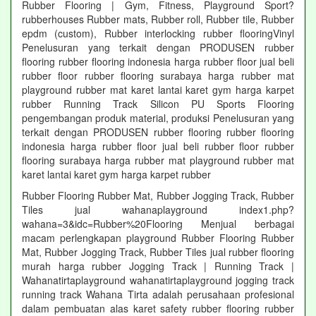
Rubber Flooring | Gym, Fitness, Playground Sport?
rubberhouses Rubber mats, Rubber roll, Rubber tile, Rubber
epdm (custom), Rubber interlocking rubber flooringVinyl
Penelusuran yang terkait dengan PRODUSEN rubber
flooring rubber flooring indonesia harga rubber floor jual beli
rubber floor rubber flooring surabaya harga rubber mat
playground rubber mat karet lantai karet gym harga karpet
rubber Running Track Silicon PU Sports Flooring
pengembangan produk material, produksi Penelusuran yang
terkait dengan PRODUSEN rubber flooring rubber flooring
indonesia harga rubber floor jual beli rubber floor rubber
flooring surabaya harga rubber mat playground rubber mat
karet lantai karet gym harga karpet rubber
Rubber Flooring Rubber Mat, Rubber Jogging Track, Rubber
Tiles jual wahanaplayground index1.php?
wahana=3&idc=Rubber%20Flooring Menjual berbagai
macam perlengkapan playground Rubber Flooring Rubber
Mat, Rubber Jogging Track, Rubber Tiles jual rubber flooring
murah harga rubber Jogging Track | Running Track |
Wahanatirtaplayground wahanatirtaplayground jogging track
running track Wahana Tirta adalah perusahaan profesional
dalam pembuatan alas karet safety rubber flooring rubber