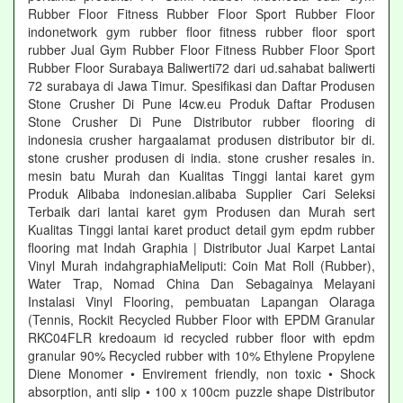
Rubber Floor Fitness Rubber Floor Sport Rubber Floor
indonetwork gym rubber floor fitness rubber floor sport
rubber Jual Gym Rubber Floor Fitness Rubber Floor Sport
Rubber Floor Surabaya Baliwerti72 dari ud.sahabat baliwerti
72 surabaya di Jawa Timur. Spesifikasi dan Daftar Produsen
Stone Crusher Di Pune l4cw.eu Produk Daftar Produsen
Stone Crusher Di Pune Distributor rubber flooring di
indonesia crusher hargaalamat produsen distributor bir di.
stone crusher produsen di india. stone crusher resales in.
mesin batu Murah dan Kualitas Tinggi lantai karet gym
Produk Alibaba indonesian.alibaba Supplier Cari Seleksi
Terbaik dari lantai karet gym Produsen dan Murah sert
Kualitas Tinggi lantai karet product detail gym epdm rubber
flooring mat Indah Graphia | Distributor Jual Karpet Lantai
Vinyl Murah indahgraphiaMeliputi: Coin Mat Roll (Rubber),
Water Trap, Nomad China Dan Sebagainya Melayani
Instalasi Vinyl Flooring, pembuatan Lapangan Olaraga
(Tennis, Rockit Recycled Rubber Floor with EPDM Granular
RKC04FLR kredoaum id recycled rubber floor with epdm
granular 90% Recycled rubber with 10% Ethylene Propylene
Diene Monomer • Envirement friendly, non toxic • Shock
absorption, anti slip • 100 x 100cm puzzle shape Distributor