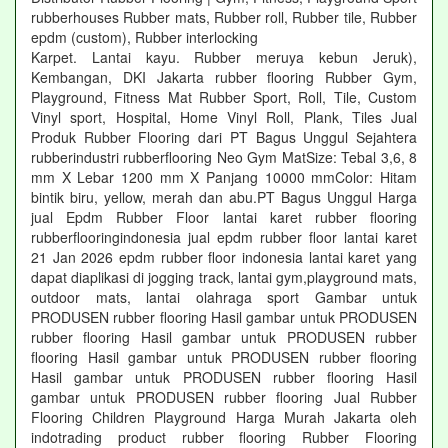
rubberhouses Rubber mats, Rubber roll, Rubber tile, Rubber
epdm (custom), Rubber interlocking
Karpet. Lantai kayu. Rubber meruya kebun Jeruk),
Kembangan, DKI Jakarta rubber flooring Rubber Gym,
Playground, Fitness Mat Rubber Sport, Roll, Tile, Custom
Vinyl sport, Hospital, Home Vinyl Roll, Plank, Tiles Jual
Produk Rubber Flooring dari PT Bagus Unggul Sejahtera
rubberindustri rubberflooring Neo Gym MatSize: Tebal 3,6, 8
mm X Lebar 1200 mm X Panjang 10000 mmColor: Hitam
bintik biru, yellow, merah dan abu.PT Bagus Unggul Harga
jual Epdm Rubber Floor lantai karet rubber flooring
rubberflooringindonesia jual epdm rubber floor lantai karet
21 Jan 2026 epdm rubber floor indonesia lantai karet yang
dapat diaplikasi di jogging track, lantai gym,playground mats,
outdoor mats, lantai olahraga sport Gambar untuk
PRODUSEN rubber flooring Hasil gambar untuk PRODUSEN
rubber flooring Hasil gambar untuk PRODUSEN rubber
flooring Hasil gambar untuk PRODUSEN rubber flooring
Hasil gambar untuk PRODUSEN rubber flooring Hasil
gambar untuk PRODUSEN rubber flooring Jual Rubber
Flooring Children Playground Harga Murah Jakarta oleh
indotrading product rubber flooring Rubber Flooring