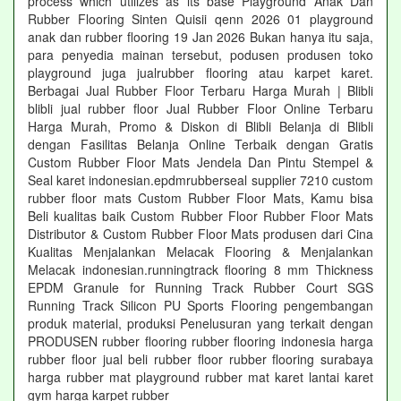
process which utilizes as its base Playground Anak Dan
Rubber Flooring Sinten Quisii qenn 2026 01 playground
anak dan rubber flooring 19 Jan 2026 Bukan hanya itu saja,
para penyedia mainan tersebut, podusen produsen toko
playground juga jualrubber flooring atau karpet karet.
Berbagai Jual Rubber Floor Terbaru Harga Murah | Blibli
blibli jual rubber floor Jual Rubber Floor Online Terbaru
Harga Murah, Promo & Diskon di Blibli Belanja di Blibli
dengan Fasilitas Belanja Online Terbaik dengan Gratis
Custom Rubber Floor Mats Jendela Dan Pintu Stempel &
Seal karet indonesian.epdmrubberseal supplier 7210 custom
rubber floor mats Custom Rubber Floor Mats, Kamu bisa
Beli kualitas baik Custom Rubber Floor Rubber Floor Mats
Distributor & Custom Rubber Floor Mats produsen dari Cina
Kualitas Menjalankan Melacak Flooring & Menjalankan
Melacak indonesian.runningtrack flooring 8 mm Thickness
EPDM Granule for Running Track Rubber Court SGS
Running Track Silicon PU Sports Flooring pengembangan
produk material, produksi Penelusuran yang terkait dengan
PRODUSEN rubber flooring rubber flooring indonesia harga
rubber floor jual beli rubber floor rubber flooring surabaya
harga rubber mat playground rubber mat karet lantai karet
gym harga karpet rubber