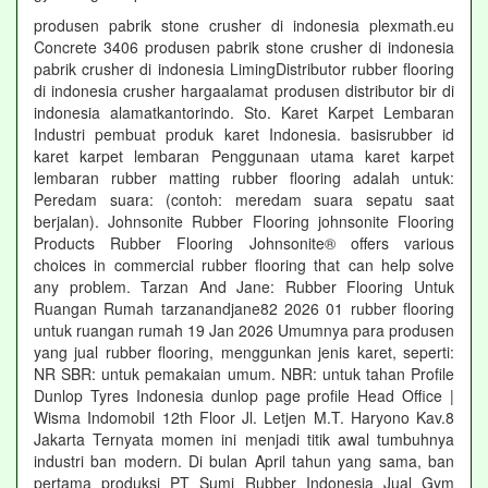
produsen pabrik stone crusher di indonesia plexmath.eu
Concrete 3406 produsen pabrik stone crusher di indonesia
pabrik crusher di indonesia LimingDistributor rubber flooring
di indonesia crusher hargaalamat produsen distributor bir di
indonesia alamatkantorindo. Sto. Karet Karpet Lembaran
Industri pembuat produk karet Indonesia. basisrubber id
karet karpet lembaran Penggunaan utama karet karpet
lembaran rubber matting rubber flooring adalah untuk:
Peredam suara: (contoh: meredam suara sepatu saat
berjalan). Johnsonite Rubber Flooring johnsonite Flooring
Products Rubber Flooring Johnsonite® offers various
choices in commercial rubber flooring that can help solve
any problem. Tarzan And Jane: Rubber Flooring Untuk
Ruangan Rumah tarzanandjane82 2026 01 rubber flooring
untuk ruangan rumah 19 Jan 2026 Umumnya para produsen
yang jual rubber flooring, menggunkan jenis karet, seperti:
NR SBR: untuk pemakaian umum. NBR: untuk tahan Profile
Dunlop Tyres Indonesia dunlop page profile Head Office |
Wisma Indomobil 12th Floor Jl. Letjen M.T. Haryono Kav.8
Jakarta Ternyata momen ini menjadi titik awal tumbuhnya
industri ban modern. Di bulan April tahun yang sama, ban
pertama produksi PT Sumi Rubber Indonesia Jual Gym