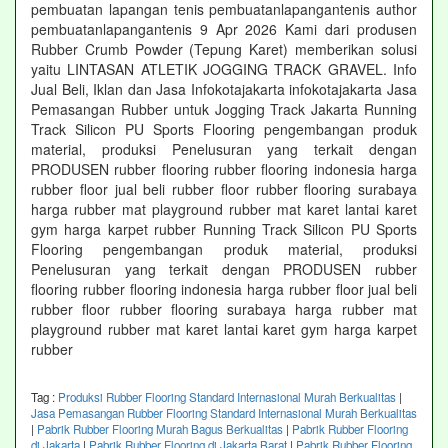
pembuatan lapangan tenis pembuatanlapangantenis author
pembuatanlapangantenis 9 Apr 2026 Kami dari produsen
Rubber Crumb Powder (Tepung Karet) memberikan solusi
yaitu LINTASAN ATLETIK JOGGING TRACK GRAVEL. Info
Jual Beli, Iklan dan Jasa Infokotajakarta infokotajakarta Jasa
Pemasangan Rubber untuk Jogging Track Jakarta Running
Track Silicon PU Sports Flooring pengembangan produk
material, produksi Penelusuran yang terkait dengan
PRODUSEN rubber flooring rubber flooring indonesia harga
rubber floor jual beli rubber floor rubber flooring surabaya
harga rubber mat playground rubber mat karet lantai karet
gym harga karpet rubber Running Track Silicon PU Sports
Flooring pengembangan produk material, produksi
Penelusuran yang terkait dengan PRODUSEN rubber
flooring rubber flooring indonesia harga rubber floor jual beli
rubber floor rubber flooring surabaya harga rubber mat
playground rubber mat karet lantai karet gym harga karpet
rubber
Tag :
Produksi Rubber Flooring Standard Internasional Murah Berkualitas
|
Jasa Pemasangan Rubber Flooring Standard Internasional Murah Berkualitas
|
Pabrik Rubber Flooring Murah Bagus Berkualitas
|
Pabrik Rubber Flooring
di Jakarta
|
Pabrik Rubber Flooring di Jakarta Barat
|
Pabrik Rubber Flooring