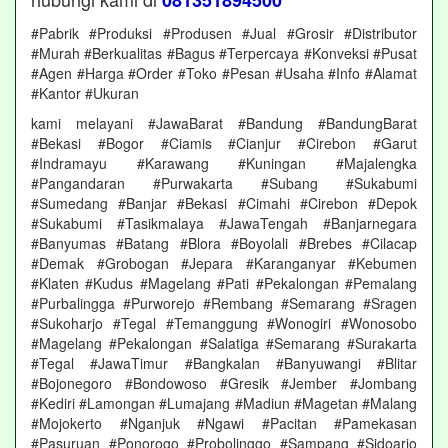
081351894500
#Pabrik #Produksi #Produsen #Jual #Grosir #Distributor
#Murah #Berkualitas #Bagus #Terpercaya #Konveksi #Pusat
#Agen #Harga #Order #Toko #Pesan #Usaha #Info #Alamat
#Kantor #Ukuran
kami melayani #JawaBarat #Bandung #BandungBarat
#Bekasi #Bogor #Ciamis #Cianjur #Cirebon #Garut
#Indramayu #Karawang #Kuningan #Majalengka
#Pangandaran #Purwakarta #Subang #Sukabumi
#Sumedang #Banjar #Bekasi #Cimahi #Cirebon #Depok
#Sukabumi #Tasikmalaya #JawaTengah #Banjarnegara
#Banyumas #Batang #Blora #Boyolali #Brebes #Cilacap
#Demak #Grobogan #Jepara #Karanganyar #Kebumen
#Klaten #Kudus #Magelang #Pati #Pekalongan #Pemalang
#Purbalingga #Purworejo #Rembang #Semarang #Sragen
#Sukoharjo #Tegal #Temanggung #Wonogiri #Wonosobo
#Magelang #Pekalongan #Salatiga #Semarang #Surakarta
#Tegal #JawaTimur #Bangkalan #Banyuwangi #Blitar
#Bojonegoro #Bondowoso #Gresik #Jember #Jombang
#Kediri #Lamongan #Lumajang #Madiun #Magetan #Malang
#Mojokerto #Nganjuk #Ngawi #Pacitan #Pamekasan
#Pasuruan #Ponorogo #Probolinggo #Sampang #Sidoarjo