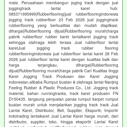
mate. Perusahaan membangun joging track dengan jual
joggingtrack lantai karet hub:
085371995999|Rubberflooring|jual rubberflooringindonesia
jogging track rubberfloor 23 Feb 2026 jual joggingtrack
rubberflooring yang berkualitas dan mudah diaplikasi.
dihargai|Rubberflooring dijual|Rubberflooring murah|harga
pabrik rubberfloor rubber karet lantaikaret jogging track
sehingga olahraga lebih terasa Jual rubberfloor lantai
karetJual jogging track rubber flooring
rubberflooringindonesia jual rubberfloor lantai karet 28 Feb
2026 jual rubberfloor lantai karet dengan kualitas baik dan
harga terjangkau, dihargai|Rubberflooring
dijual|Rubberflooring murah|harga pabrik Cari Kualitas tinggi
Karet Jogging Track Produsen dan Karet Jogging
indonesian.alibaba Rumput buatan & olahraga lantai Nanjing
Feeling Rubber & Plastic Produces Co., Ltd. Jogging track
material, bahan runningtracks, track karet produsen FN
D150435. langsung penjualan panas rumput karpet rumput
buatan murah untuk menjalankan jogging track track Jual
Lantai Karet, Distributor, Beli, Supplier, Eksportir, Importir
indotrading lantaikaret Jual Lantai Karet harga murah, dari
distributor, supplier, toko, hingga eksportir Lantai Karet