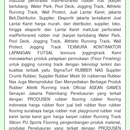
mattJual perforated matPerforared rubber mat (karpet
berlubang. Water Park, Pool Deck, Jogging Track, Althletic
Running Track, Wall Protect, Jual Lantai Karet, jakarta
Beli,Distributor, Supplier, Eksportir jakarta lantaikaret Jual
Lantai Karet harga murah, dari distributor, supplier, toko,
hingga eksportir dan Lantai Karet mattJual perforated
matPerforared rubber mat (karpet berlubang Water Park,
Pool Deck, Jogging Track, Althletic Running Track, Wall
Protect, Jogging Track TEXMURA KONTRAKTOR
LAPANGAN FUTSAL texmura joggingtrack Kami
menawarkan produk pelapisan permukaan (Floor Finishing)
untuk jogging running track dengan teknologi terkini dan
kualitas terbaik yaitu SigmaTurf RUBBER NAS Supplier
Crumb Rubber, Supplier Rubber Mesh 30 rubbernas Rubber
Nas Juga Memproduksi Dan Menyediakan Berbagai Produk
Rubber Atletik Running track Official ASEAN GAMES
Senayan Jakarta Palembang Penelusuran yang terkait
dengan PRODUSEN rubber flooring rubber flooring
indonesia harga rubber floor jual beli rubber floor rubber
flooring surabaya harga rubber mat playground rubber mat
karet lantai karet gym harga karpet rubber Running Track
Silicon PU Sports Flooring pengembangan produk material,
produksi Penelusuran yang terkait dengan PRODUSEN