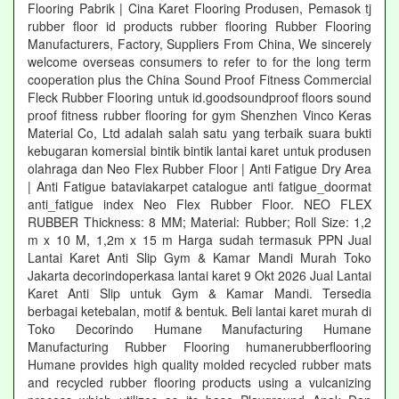
Flooring Pabrik | Cina Karet Flooring Produsen, Pemasok tj
rubber floor id products rubber flooring Rubber Flooring
Manufacturers, Factory, Suppliers From China, We sincerely
welcome overseas consumers to refer to for the long term
cooperation plus the China Sound Proof Fitness Commercial
Fleck Rubber Flooring untuk id.goodsoundproof floors sound
proof fitness rubber flooring for gym Shenzhen Vinco Keras
Material Co, Ltd adalah salah satu yang terbaik suara bukti
kebugaran komersial bintik bintik lantai karet untuk produsen
olahraga dan Neo Flex Rubber Floor | Anti Fatigue Dry Area
| Anti Fatigue bataviakarpet catalogue anti fatigue_doormat
anti_fatigue index Neo Flex Rubber Floor. NEO FLEX
RUBBER Thickness: 8 MM; Material: Rubber; Roll Size: 1,2
m x 10 M, 1,2m x 15 m Harga sudah termasuk PPN Jual
Lantai Karet Anti Slip Gym & Kamar Mandi Murah Toko
Jakarta decorindoperkasa lantai karet 9 Okt 2026 Jual Lantai
Karet Anti Slip untuk Gym & Kamar Mandi. Tersedia
berbagai ketebalan, motif & bentuk. Beli lantai karet murah di
Toko Decorindo Humane Manufacturing Humane
Manufacturing Rubber Flooring humanerubberflooring
Humane provides high quality molded recycled rubber mats
and recycled rubber flooring products using a vulcanizing