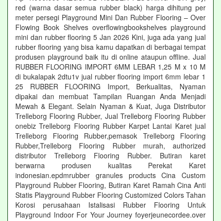
red (warna dasar semua rubber black) harga dihitung per
meter persegi Playground Mini Dan Rubber Flooring – Over
Flowing Book Shelves overflowingbookshelves playground
mini dan rubber flooring 5 Jan 2026 Kini, juga ada yang jual
rubber flooring yang bisa kamu dapatkan di berbagai tempat
produsen playground baik itu di online ataupun offline. Jual
RUBBER FLOORING IMPORT 6MM LEBAR 1,25 M x 10 M
di bukalapak 2dtu1v jual rubber flooring import 6mm lebar 1
25 RUBBER FLOORING Import, Berkualitas, Nyaman
dipakai dan membuat Tampilan Ruangan Anda Menjadi
Mewah & Elegant. Selain Nyaman & Kuat, Juga Distributor
Trelleborg Flooring Rubber, Jual Trelleborg Flooring Rubber
onebiz Trelleborg Flooring Rubber Karpet Lantai Karet jual
Trelleborg Flooring Rubber,pemasok Trelleborg Flooring
Rubber,Trelleborg Flooring Rubber murah, authorized
distributor Trelleborg Flooring Rubber. Butiran karet
berwarna produsen kualitas Perekat Karet
indonesian.epdmrubber granules products Cina Custom
Playground Rubber Flooring, Butiran Karet Ramah Cina Anti
Statis Playground Rubber Flooring Customized Colors Tahan
Korosi perusahaan Istalisasi Rubber Flooring Untuk
Playground Indoor For Your Journey foyerjeunecordee.over