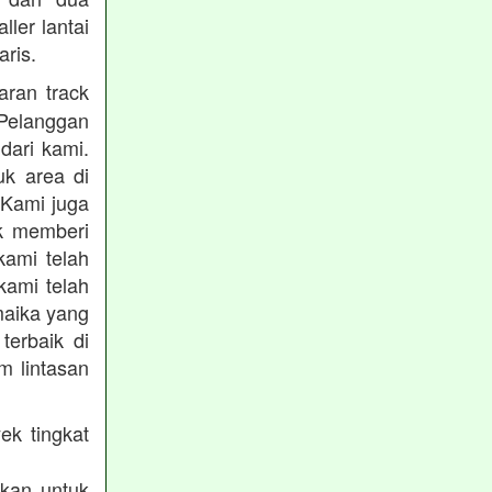
ler lantai
ris.
ran track
Pelanggan
dari kami.
uk area di
 Kami juga
uk memberi
kami telah
kami telah
maika yang
terbaik di
m lintasan
ek tingkat
akan untuk