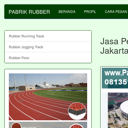
PABRIK RUBBER
BERANDA
PROFIL
CARA PESAN
Rubber Running Track
Jasa P
Jakart
Rubber Jogging Track
Rubber Floor