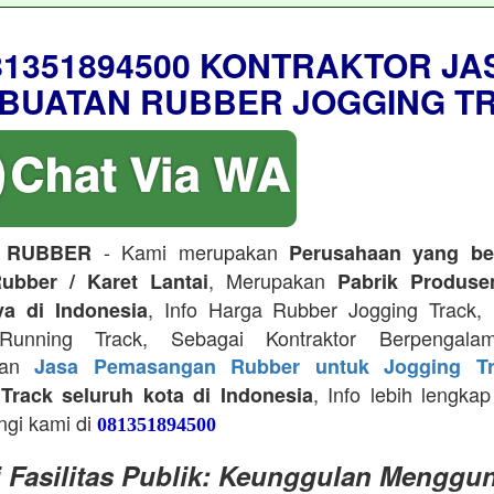
81351894500 KONTRAKTOR JA
BUATAN RUBBER JOGGING T
- Kami merupakan
 RUBBER
Perusahaan yang be
, Merupakan
ubber / Karet Lantai
Pabrik Produse
, Info Harga Rubber Jogging Track, D
ya di Indonesia
Running Track, Sebagai Kontraktor Berpengala
kan
Jasa Pemasangan Rubber untuk Jogging Tr
, Info lebih lengkap
Track seluruh kota di Indonesia
ngi kami di
081351894500
i Fasilitas Publik: Keunggulan Menggu