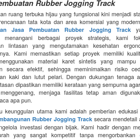
embuatan Rubber Jogging Track
an ruang terbuka hijau yang fungsional kini menjadi st
rencanaan tata kota dan area komersial yang modern
ya
aan Jasa Pembuatan Rubber Jogging Track
a menangani berbagai proyek strategis, kami f
an lintasan yang mengutamakan kesehatan ergon
nya. Kami memastikan setiap proyek memiliki kuali
enggunakan material karet sintetis yang mampu
n secara efektif, sehingga meminimalkan risiko ce
an kaki dan lutut pelari. Dengan dukungan tenaga ah
intasan dipastikan memiliki kerataan yang sempurna agar
 menggenang, menjaga fasilitas tetap aman diguna
uaca apa pun.
tu keunggulan utama kami adalah pemberian edukasi
secara mendetail 
mbangunan Rubber Jogging Track
gelola investasi dengan bijak. Kami hadir dengan 
rah yang sangat kompetitif tanpa mengorbankan du