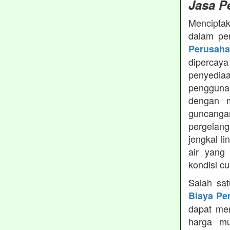
Jasa P
Menciptak
dalam pe
Perusah
dipercay
penyedia
pengguna
dengan m
guncanga
pergelang
jengkal l
air yang
kondisi c
Salah sa
Biaya Pe
dapat men
harga mu