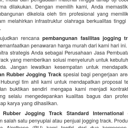
rima dilakukan. Dengan memilih kami, Anda memasti
angunan dikelola oleh tim profesional yang memilik
am melahirkan infrastruktur olahraga berkualitas tinggi
.
ujudkan rencana
pembangunan fasilitas jogging t
manfaatkan penawaran harga murah dari kami hari ini.
itra strategis Anda sebagai Perusahaan Jasa Pembua
rack yang memberikan solusi menyeluruh untuk kebutu
Anda. Jangan lewatkan kesempatan untuk mendapa
spesial bagi pengerjaan area
n Rubber Jogging Track
. Hubungi tim ahli kami untuk mendapatkan proposal t
an buktikan sendiri mengapa kami menjadi kontrakt
ng selalu mengedepankan kualitas bagus dan profes
iap karya yang dihasilkan.
d
 Rubber Jogging Track Standard International
 salah satu penyuplai atau penjual jogging track. Produ
ana Airethane (PU) kami terdiri dari dua kompone