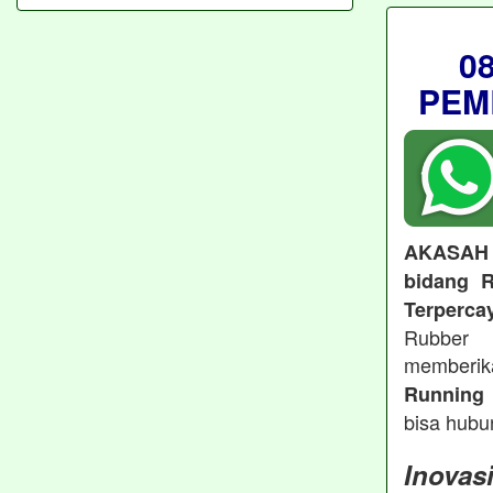
0
PEM
AKASAH
bidang R
Terperca
Rubber 
memberi
Running 
bisa hubu
Inovas