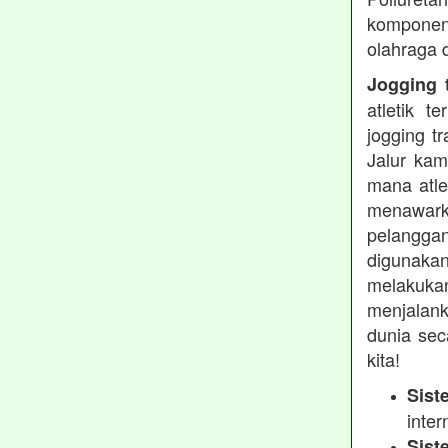
komponen 
olahraga 
Jogging t
atletik 
jogging t
Jalur kam
mana atle
menawarka
pelanggan
digunakan
melakukan
menjalank
dunia sec
kita!
Sist
inter
Sist