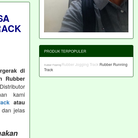
SA
RACK
PRODUK TERPOPULER
Rubber Jogging Track
Rubber Running
Rubber Flooring
rgerak di
Track
n Rubber
istributor
man kami
ack
atau
 dan jelas
nakan