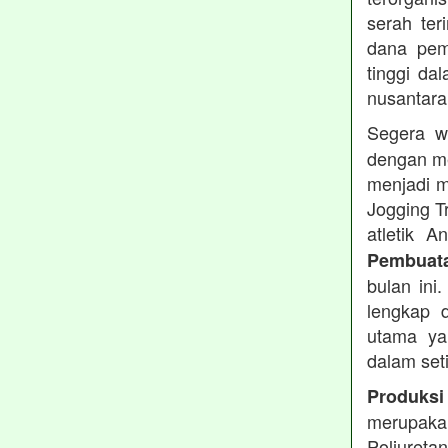
serah te
dana pemb
tinggi dal
nusantara
Segera w
dengan me
menjadi m
Jogging T
atletik 
Pembuata
bulan ini
lengkap d
utama ya
dalam set
Produksi
merupakan
Poliuret