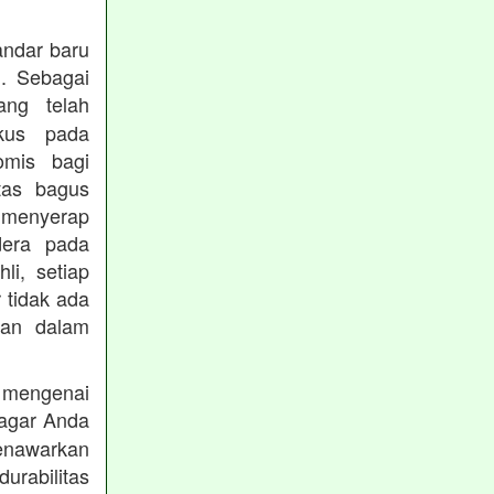
andar baru
. Sebagai
ng telah
okus pada
omis bagi
tas bagus
 menyerap
dera pada
li, setiap
 tidak ada
kan dalam
 mengenai
agar Anda
menawarkan
rabilitas