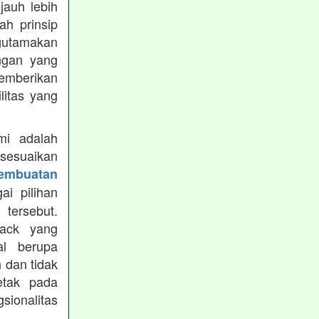
jauh lebih
h prinsip
gutamakan
ungan yang
memberikan
ilitas yang
mi adalah
isesuaikan
Pembuatan
i pilihan
tersebut.
ack yang
al berupa
 dan tidak
etak pada
sionalitas