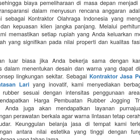
 sehingga biaya pemeliharaan di masa depan menjadi 
Transparansi dalam menyusun rencana anggaran adala
mi sebagai Kontraktor Olahraga Indonesia yang men
s dan kepuasan klien jangka panjang. Melalui perhit
ami memastikan setiap rupiah yang Anda keluarkan 
ah yang signifikan pada nilai properti dan kualitas fas
an luar biasa jika Anda bekerja sama dengan ka
itas dalam menentukan desain dan warna yang dapat d
nsep lingkungan sekitar. Sebagai
Kontraktor Jasa 
yang inovatif, kami menyediakan berbaga
ntasan Lari
n rubber sesuai dengan intensitas penggunaan area 
mendapatkan Harga Pembuatan Rubber Jogging Tr
, Anda juga akan mendapatkan layanan purnaju
gan perawatan berkala agar warna lintasan tetap cerah
dar. Keunggulan belanja jasa di tempat kami terl
gan antara nilai estetika yang tinggi dengan fung
ahraga yang tahan lama.