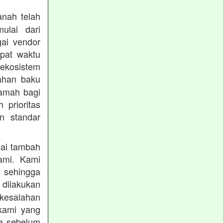
nah telah
mulai dari
gai vendor
epat waktu
ekosistem
ahan baku
ramah bagi
prioritas
n standar
lai tambah
ami. Kami
, sehingga
 dilakukan
 kesalahan
kami yang
ba sebelum