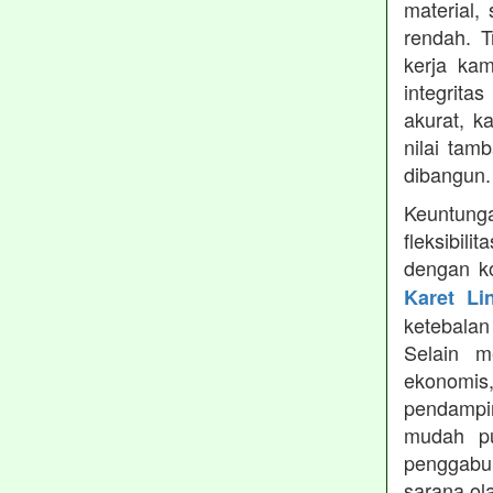
material,
rendah. 
kerja ka
integrita
akurat, k
nilai tamb
dibangun.
Keuntung
fleksibil
dengan ko
Karet Li
ketebala
Selain 
ekonomis
pendampin
mudah pu
penggabun
sarana ol