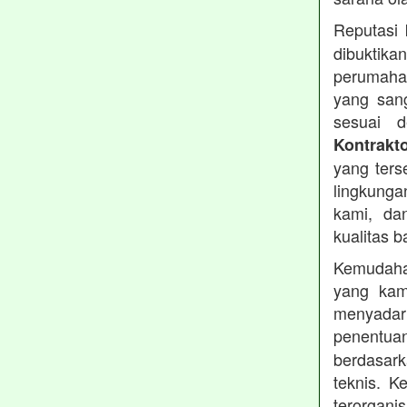
Reputasi
dibuktika
perumahan
yang sang
sesuai d
Kontrakt
yang ters
lingkung
kami, da
kualitas b
Kemudahan
yang kam
menyadari
penentu
berdasark
teknis. 
terorgani