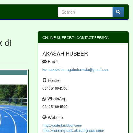
ONLINE SUPPORT | CONTACT PERSON
 di
AKASAH RUBBER
Email
kontraktorolahragaindonesia@gmail.com
Ponsel
081351894500
WhatsApp
081351894500
Website
https://pabrikrubber.com/
https://runningtrack.akasahgroup.com/