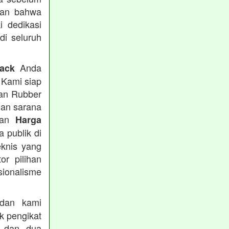
kan bahwa
i dedikasi
 di seluruh
Anda
rack
 Kami siap
tan Rubber
han sarana
tkan
Harga
 publik di
eknis yang
or pilihan
ionalisme
an kami
k pengikat
n dan dua