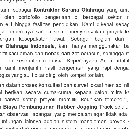
 kami sebagai
yang ama
Kontraktor Sarana Olahraga
n oleh portofolio pengerjaan di berbagai sektor, 
 elit hingga fasilitas pendidikan. Kami dikenal seba
at terpercaya karena selalu menyelesaikan proyek t
engan kesepakatan awal. Sebagai bagian dari 
, kami hanya menggunakan b
or Olahraga Indonesia
ertifikasi aman dan bebas dari zat beracun, sehingga 
an dan kesehatan manusia. Kepercayaan Anda adalah 
n kami menjamin hasil pengerjaan yang rapi denga
agus yang sulit ditandingi oleh kompetitor lain.
 dalam proses konsultasi dan survei lokasi menjadi ni
i berikan secara cuma-cuma kepada calon mitra k
 bahwa setiap proyek memiliki keunikan tersendiri
an
selalu
Biaya Pembangunan Rubber Jogging Track
an observasi lapangan yang mendalam agar tidak ada
Keuntungan lainnya adalah sistem manajemen proyek 
sir, mulai dari pengadaan material hingga tahap uji co