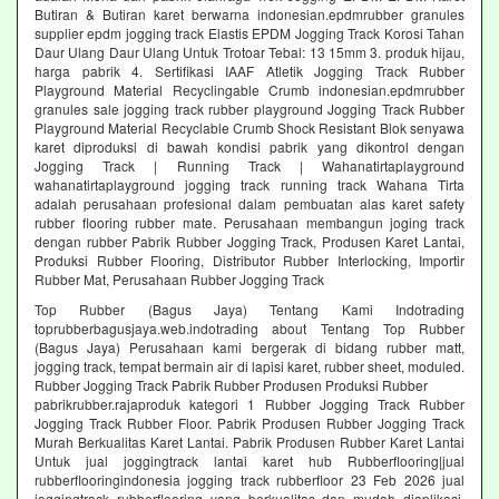
Butiran & Butiran karet berwarna indonesian.epdmrubber granules
supplier epdm jogging track Elastis EPDM Jogging Track Korosi Tahan
Daur Ulang Daur Ulang Untuk Trotoar Tebal: 13 15mm 3. produk hijau,
harga pabrik 4. Sertifikasi IAAF Atletik Jogging Track Rubber
Playground Material Recyclingable Crumb indonesian.epdmrubber
granules sale jogging track rubber playground Jogging Track Rubber
Playground Material Recyclable Crumb Shock Resistant Blok senyawa
karet diproduksi di bawah kondisi pabrik yang dikontrol dengan
Jogging Track | Running Track | Wahanatirtaplayground
wahanatirtaplayground jogging track running track Wahana Tirta
adalah perusahaan profesional dalam pembuatan alas karet safety
rubber flooring rubber mate. Perusahaan membangun joging track
dengan rubber Pabrik Rubber Jogging Track, Produsen Karet Lantai,
Produksi Rubber Flooring, Distributor Rubber Interlocking, Importir
Rubber Mat, Perusahaan Rubber Jogging Track
Top Rubber (Bagus Jaya) Tentang Kami Indotrading
toprubberbagusjaya.web.indotrading about Tentang Top Rubber
(Bagus Jaya) Perusahaan kami bergerak di bidang rubber matt,
jogging track, tempat bermain air di lapisi karet, rubber sheet, moduled.
Rubber Jogging Track Pabrik Rubber Produsen Produksi Rubber
pabrikrubber.rajaproduk kategori 1 Rubber Jogging Track Rubber
Jogging Track Rubber Floor. Pabrik Produsen Rubber Jogging Track
Murah Berkualitas Karet Lantai. Pabrik Produsen Rubber Karet Lantai
Untuk jual joggingtrack lantai karet hub Rubberflooring|jual
rubberflooringindonesia jogging track rubberfloor 23 Feb 2026 jual
joggingtrack rubberflooring yang berkualitas dan mudah diaplikasi.