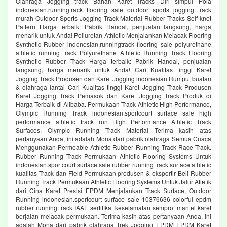
Olahraga Jogging track Bahan Karet Tracks Diri simpul Pola
indonesian.runningtrack flooring sale outdoor sports jogging track
murah Outdoor Sports Jogging Track Material Rubber Tracks Self knot
Pattern Harga terbaik: Pabrik Handal, penjualan langsung, harga
menarik untuk Anda! Poliuretan Athletic Menjalankan Melacak Flooring
Synthetic Rubber indonesian.runningtrack flooring sale polyurethane
athletic running track Polyurethane Athletic Running Track Flooring
Synthetic Rubber Track Harga terbaik: Pabrik Handal, penjualan
langsung, harga menarik untuk Anda! Cari Kualitas tinggi Karet
Jogging Track Produsen dan Karet Jogging indonesian Rumput buatan
& olahraga lantai Cari Kualitas tinggi Karet Jogging Track Produsen
Karet Jogging Track Pemasok dan Karet Jogging Track Produk di
Harga Terbaik di Alibaba. Permukaan Track Athletic High Performance,
Olympic Running Track indonesian.sportcourt surface sale high
performance athletic track run High Performance Athletic Track
Surfaces, Olympic Running Track Material Terima kasih atas
pertanyaan Anda, ini adalah Mona dari pabrik olahraga Semua Cuaca
Menggunakan Permeable Athletic Rubber Running Track Race Track.
Rubber Running Track Permukaan Athletic Flooring Systems Untuk
indonesian.sportcourt surface sale rubber running track surface athletic
kualitas Track dan Field Permukaan produsen & eksportir Beli Rubber
Running Track Permukaan Athletic Flooring Systems Untuk Jalur Atletik
dari Cina Karet Presisi EPDM Menjalankan Track Surface, Outdoor
Running indonesian.sportcourt surface sale 10376636 colorful epdm
rubber running track IAAF sertifikat keselamatan semprot mantel karet
berjalan melacak permukaan. Terima kasih atas pertanyaan Anda, ini
adalah Mona dari pabrik olahraga Trek Jogging EPDM EPDM Karet