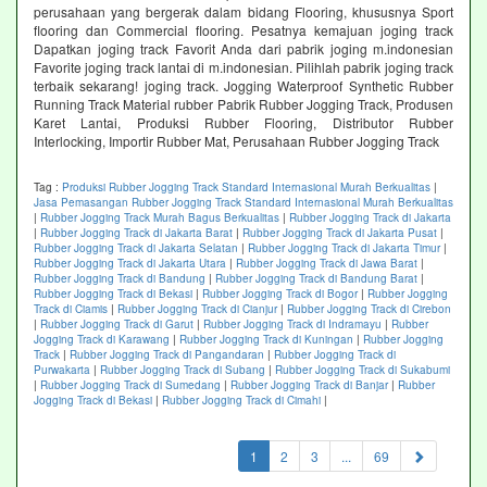
perusahaan yang bergerak dalam bidang Flooring, khususnya Sport
flooring dan Commercial flooring. Pesatnya kemajuan joging track
Dapatkan joging track Favorit Anda dari pabrik joging m.indonesian
Favorite joging track lantai di m.indonesian. Pilihlah pabrik joging track
terbaik sekarang! joging track. Jogging Waterproof Synthetic Rubber
Running Track Material rubber Pabrik Rubber Jogging Track, Produsen
Karet Lantai, Produksi Rubber Flooring, Distributor Rubber
Interlocking, Importir Rubber Mat, Perusahaan Rubber Jogging Track
Tag :
Produksi Rubber Jogging Track Standard Internasional Murah Berkualitas
|
Jasa Pemasangan Rubber Jogging Track Standard Internasional Murah Berkualitas
|
Rubber Jogging Track Murah Bagus Berkualitas
|
Rubber Jogging Track di Jakarta
|
Rubber Jogging Track di Jakarta Barat
|
Rubber Jogging Track di Jakarta Pusat
|
Rubber Jogging Track di Jakarta Selatan
|
Rubber Jogging Track di Jakarta Timur
|
Rubber Jogging Track di Jakarta Utara
|
Rubber Jogging Track di Jawa Barat
|
Rubber Jogging Track di Bandung
|
Rubber Jogging Track di Bandung Barat
|
Rubber Jogging Track di Bekasi
|
Rubber Jogging Track di Bogor
|
Rubber Jogging
Track di Ciamis
|
Rubber Jogging Track di Cianjur
|
Rubber Jogging Track di Cirebon
|
Rubber Jogging Track di Garut
|
Rubber Jogging Track di Indramayu
|
Rubber
Jogging Track di Karawang
|
Rubber Jogging Track di Kuningan
|
Rubber Jogging
Track
|
Rubber Jogging Track di Pangandaran
|
Rubber Jogging Track di
Purwakarta
|
Rubber Jogging Track di Subang
|
Rubber Jogging Track di Sukabumi
|
Rubber Jogging Track di Sumedang
|
Rubber Jogging Track di Banjar
|
Rubber
Jogging Track di Bekasi
|
Rubber Jogging Track di Cimahi
|
(current)
1
2
3
...
69