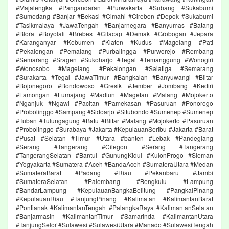
#Majalengka #Pangandaran #Purwakarta #Subang #Sukabumi
#Sumedang #Banjar #Bekasi #Cimahi #Cirebon #Depok #Sukabumi
#Tasikmalaya #JawaTengah #Banjarnegara #Banyumas #Batang
#Blora #Boyolali #Brebes #Cilacap #Demak #Grobogan #Jepara
#Karanganyar #Kebumen #Klaten #Kudus #Magelang #Pati
#Pekalongan #Pemalang #Purbalingga #Purworejo #Rembang
#Semarang #Sragen #Sukoharjo #Tegal #Temanggung #Wonogiri
#Wonosobo #Magelang #Pekalongan #Salatiga #Semarang
#Surakarta #Tegal #JawaTimur #Bangkalan #Banyuwangi #Blitar
#Bojonegoro #Bondowoso #Gresik #Jember #Jombang #Kediri
#Lamongan #Lumajang #Madiun #Magetan #Malang #Mojokerto
#Nganjuk #Ngawi #Pacitan #Pamekasan #Pasuruan #Ponorogo
#Probolinggo #Sampang #Sidoarjo #Situbondo #Sumenep #Sumenep
#Tuban #Tulungagung #Batu #Blitar #Malang #Mojokerto #Pasuruan
#Probolinggo #Surabaya #Jakarta #KepulauanSeribu #Jakarta #Barat
#Pusat #Selatan #Timur #Utara #banten #Lebak #Pandeglang
#Serang #Tangerang #Cilegon #Serang #Tangerang
#TangerangSelatan #Bantul #GunungKidul #KulonProgo #Sleman
#Yogyakarta #Sumatera #Aceh #BandaAceh #SumateraUtara #Medan
#SumateraBarat #Padang #Riau #Pekanbaru #Jambi
#SumateraSelatan #Palembang #Bengkulu #Lampung
#BandarLampung #KepulauanBangkaBelitung #PangkalPinang
#KepulauanRiau #TanjungPinang #Kalimatan #KalimantanBarat
#Pontianak #KalimantanTengah #PalangkaRaya #KalimantanSelatan
#Banjarmasin #KalimantanTimur #Samarinda #KalimantanUtara
#TanjungSelor #Sulawesi #SulawesiUtara #Manado #SulawesiTengah