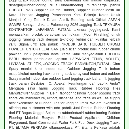
dihargai|Rubberflooring dijual|Rubberflooring murah|harga pabrik
RUBBER NAS Supplier Crumb Rubber, Supplier Rubber Mesh 30
Karet Lintasan Jogging Perusahaan Kami Bekerja Keras Untuk
Menjadi Yang Terbaik Dalam Atletik Running track Official ASEAN
GAMES Senayan Jakarta Palembang 2026 Jogging Track TEXMURA
KONTRAKTOR LAPANGAN FUTSAL texmura joggingtrack Kami
menawarkan produk pelapisan permukaan (Floor Finishing) untuk
jogging running track dengan teknologi terkini dan kualitas terbaik
yaitu SigmaTurf® ada pabrik PRODUK BARU RUBBER CRUMB
POWDER UNTUK PELAPISAN jualo iklan produk baru rubber crumb
powder untuk pelapisan lantai karet Kami menyediakan PRODUK
BARU dalam pembuatan lapisan LAPANGAN TENIS, VOLLEY,
LINTASAN ATLETIK, JOGGING TRACK, BADMINTON,FUTSAL. Cina
Spray mantel karet Indoor dan Outdoor Jogging Track bahan
m.topfaketurf running track running track spray coat indoor and outdoor
Spray mantel indoor dan outdoor karet jogging track bahan. 1. jogging
track bahan Deskripsi. Q: Apakah keuntungan dari pabrik Anda?
Mengapa saya harus Jogging Track Rubber Flooring Tiles
Manufacturer Supplier in Delhi fabflooringsindia rubber jogging track
floors We manufacture, export, dispense, and trade as well as supply
best excellence of Rubber Tiles for Jogging Track. We are involved in
offering our customers with ada pabrik Jual Produk Rubber Flooring
dari PT Bagus Unggul Sejahtera rubberindustri rubberflooring Rubber
Flooring Material: Recycle RubberProduct Application: Children
Playground, Sport Commercial, Water Park, Pool Deck, Jogging Track,.
PT. ELTAMA PERKASA eltamaperkasa PT. Eltama Perkasa adalah