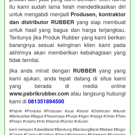
itu kami sudah lama telah mendedikasikan diri
untuk mengabdi menjadi
Produsen, kontraktor
yang siap membuat
dan distributor RUBBER
untuk hasil yang bagus dan harga terjangkau.
Tentunya jika Produk Rubber yang kami berikan
barangnya sesuai keinginan klien kami pada
akhirmya akan memberikan kebahagiaan yang
tidak ternilai.
jika anda minat dengan
yang yang
RUBBER
kami ajukan, anda tepat datang di situs kami
yang berada di media online
atau langsung hubungi
www.pabrikrubber.com
kami di
081351894500
#Pabrik #Produksi #Produsen #Jual #Grosir #Distributor #Murah
#Berkualitas #Bagus #Terpercaya #Pusat #Agen #Harga #Order #Toko
#Pesan #Usaha #Info #Alamat #Kantor #Ukuran
kami melayani #JawaBarat #Bandung #BandungBarat #Bekasi #Bogor
#Ciamis #Cianjur #Cirebon #Garut #Indramayu #Karawang #Kuningan