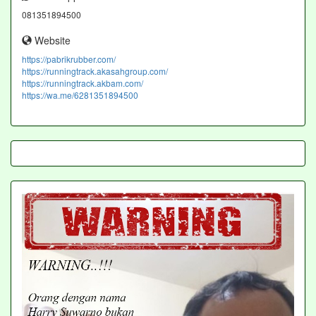
081351894500
Website
https://pabrikrubber.com/
https://runningtrack.akasahgroup.com/
https://runningtrack.akbam.com/
https://wa.me/6281351894500