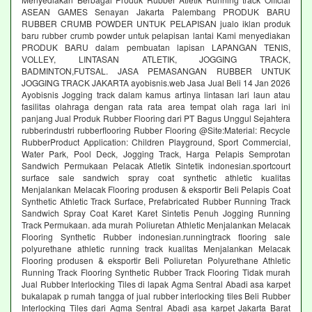
ASEAN GAMES Senayan Jakarta Palembang PRODUK BARU
RUBBER CRUMB POWDER UNTUK PELAPISAN jualo iklan produk
baru rubber crumb powder untuk pelapisan lantai Kami menyediakan
PRODUK BARU dalam pembuatan lapisan LAPANGAN TENIS,
VOLLEY, LINTASAN ATLETIK, JOGGING TRACK,
BADMINTON,FUTSAL. JASA PEMASANGAN RUBBER UNTUK
JOGGING TRACK JAKARTA ayobisnis.web Jasa Jual Beli 14 Jan 2026
Ayobisnis Jogging track dalam kamus artinya lintasan lari laun atau
fasilitas olahraga dengan rata rata area tempat olah raga lari ini
panjang Jual Produk Rubber Flooring dari PT Bagus Unggul Sejahtera
rubberindustri rubberflooring Rubber Flooring @Site:Material: Recycle
RubberProduct Application: Children Playground, Sport Commercial,
Water Park, Pool Deck, Jogging Track, Harga Pelapis Semprotan
Sandwich Permukaan Pelacak Atletik Sintetik indonesian.sportcourt
surface sale sandwich spray coat synthetic athletic kualitas
Menjalankan Melacak Flooring produsen & eksportir Beli Pelapis Coat
Synthetic Athletic Track Surface, Prefabricated Rubber Running Track
Sandwich Spray Coat Karet Karet Sintetis Penuh Jogging Running
Track Permukaan. ada murah Poliuretan Athletic Menjalankan Melacak
Flooring Synthetic Rubber indonesian.runningtrack flooring sale
polyurethane athletic running track kualitas Menjalankan Melacak
Flooring produsen & eksportir Beli Poliuretan Polyurethane Athletic
Running Track Flooring Synthetic Rubber Track Flooring Tidak murah
Jual Rubber Interlocking Tiles di lapak Agma Sentral Abadi asa karpet
bukalapak p rumah tangga of jual rubber interlocking tiles Beli Rubber
Interlocking Tiles dari Agma Sentral Abadi asa karpet Jakarta Barat