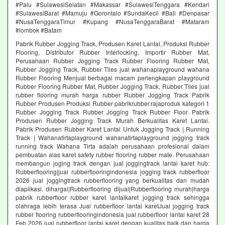
#Palu #SulawesiSelatan #Makassar #SulawesiTenggara #Kendari
#SulawesiBarat #Mamuju #Gorontalo #SundaKecil #Bali #Denpasar
#NusaTenggaraTimur #Kupang #NusaTenggaraBarat #Mataram
#lombok #Batam
Pabrik Rubber Jogging Track, Produsen Karet Lantai, Produksi Rubber
Flooring, Distributor Rubber Interlocking, Importir Rubber Mat,
Perusahaan Rubber Jogging Track Rubber Flooring Rubber Mat,
Rubber Jogging Track, Rubber Tiles jual wahanaplayground wahana
Rubber Flooring Menjual berbagai macam perlengkapan playground
Rubber Flooring Rubber Mat, Rubber Jogging Track, Rubber Tiles jual
rubber flooring murah harga rubber Rubber Jogging Track Pabrik
Rubber Produsen Produksi Rubber pabrikrubber.rajaproduk kategori 1
Rubber Jogging Track Rubber Jogging Track Rubber Floor. Pabrik
Produsen Rubber Jogging Track Murah Berkualitas Karet Lantai.
Pabrik Produsen Rubber Karet Lantai Untuk Jogging Track | Running
Track | Wahanatirtaplayground wahanatirtaplayground jogging track
running track Wahana Tirta adalah perusahaan profesional dalam
pembuatan alas karet safety rubber flooring rubber mate. Perusahaan
membangun joging track dengan jual joggingtrack lantai karet hub:
Rubberflooring|jual rubberflooringindonesia jogging track rubberfloor
2026 jual joggingtrack rubberflooring yang berkualitas dan mudah
diaplikasi. dihargai|Rubberflooring dijual|Rubberflooring murah|harga
pabrik rubberfloor rubber karet lantaikaret jogging track sehingga
olahraga lebih terasa Jual rubberfloor lantai karetJual jogging track
rubber flooring rubberflooringindonesia jual rubberfloor lantai karet 28
Feb 2026 jual rubberfloor lantai karet dengan kualitas baik dan harga