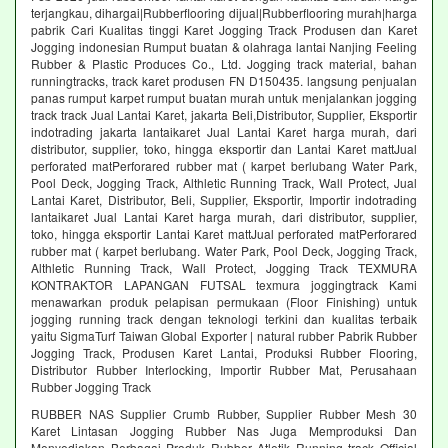
terjangkau, dihargai|Rubberflooring dijual|Rubberflooring murah|harga
pabrik Cari Kualitas tinggi Karet Jogging Track Produsen dan Karet
Jogging indonesian Rumput buatan & olahraga lantai Nanjing Feeling
Rubber & Plastic Produces Co., Ltd. Jogging track material, bahan
runningtracks, track karet produsen FN D150435. langsung penjualan
panas rumput karpet rumput buatan murah untuk menjalankan jogging
track track Jual Lantai Karet, jakarta Beli,Distributor, Supplier, Eksportir
indotrading jakarta lantaikaret Jual Lantai Karet harga murah, dari
distributor, supplier, toko, hingga eksportir dan Lantai Karet mattJual
perforated matPerforared rubber mat ( karpet berlubang Water Park,
Pool Deck, Jogging Track, Althletic Running Track, Wall Protect, Jual
Lantai Karet, Distributor, Beli, Supplier, Eksportir, Importir indotrading
lantaikaret Jual Lantai Karet harga murah, dari distributor, supplier,
toko, hingga eksportir Lantai Karet mattJual perforated matPerforared
rubber mat ( karpet berlubang. Water Park, Pool Deck, Jogging Track,
Althletic Running Track, Wall Protect, Jogging Track TEXMURA
KONTRAKTOR LAPANGAN FUTSAL texmura joggingtrack Kami
menawarkan produk pelapisan permukaan (Floor Finishing) untuk
jogging running track dengan teknologi terkini dan kualitas terbaik
yaitu SigmaTurf Taiwan Global Exporter | natural rubber Pabrik Rubber
Jogging Track, Produsen Karet Lantai, Produksi Rubber Flooring,
Distributor Rubber Interlocking, Importir Rubber Mat, Perusahaan
Rubber Jogging Track
RUBBER NAS Supplier Crumb Rubber, Supplier Rubber Mesh 30
Karet Lintasan Jogging Rubber Nas Juga Memproduksi Dan
Menyediakan Berbagai Produk Rubber Atletik Running track Official