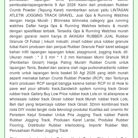
pembuatanlapangantenis 9 Apr 2026 Kami dari produsen Rubber
Crumb Powder (Tepung Karet) memberikan solusi yaitu LINTASAN
ATLETIK JOGGING TRACK GRAVEL. Jual Gps & Running Watches
dengan Harga Murah | Bhinneka bhinneka category gps running
watches Daftar harga Gps & Running Watches terbaru & murah
dengan spesifikasi terbaik. Tersedia Gps & Running Watches murah
dengan garansi resmi hanya di AKASAH RUBBER JUAL Rubber
Granule Of Futsal | inkuiri industri. zmart rubber plus rubber granule
futsal Kami produsen dan penjual Rubber Granule Pasir karet sebagai
bahan infill lapangan lapangan futsal, playground, jogging track, dll.
Ukuran mesh : * 2 3 mm * 1 2 mm Kemasan Murni Granule 99,9
(Pembelian Grosir!) Harga Paling Murah! Rubber Crumb untuk
lapangan Tenis, Basket dan sarana olah raga purborahadianto rubber
crumb untuk lapangan tenis basket 30 Agt 2026 yang lebih murah
seperti memakai bahan Crumb Rubber Powder (RCP). dan Tentunya
Kami produsen RCP sangat bangga karena bahan RCP ini di How to
pave wet pour athletic track,Sandwich system running track Grosir
rubber track Gallery Buy Low Price rubber track Lots on id.aliexpress w
wholesale rubber track Grosir rubber track Murah rubber track Lots,
Beli dari yang terpercaya rubber track Grosir. 32mm kombinasi track
roda DIY model tangki roda teknologi produksi Kualitas asli onemix Air
Peredam Kejut Sneaker Untuk Pria Jogging Track rubber Pabrik
Rubber Jogging Track, Produsen Karet Lantai, Produksi Rubber
Flooring, Distributor Rubber Interlocking, Importir Rubber Mat,
Perusahaan Rubber Jogging Track