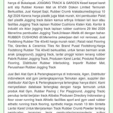
hanya di Bukalapak. JOGGING TRACK & GARDEN Keset karpet karet
anti slip Rubber Korean Mat uk 87x59 Diskon Limited Termurah
Berkualitas. Jual Karpet Sapi, Rubber Crumb krakataumediagroup 10
Agt 2026 Karena harga plastik juga tidak murah, kini pembuatan Palet
dari plastik Jogging track dalam kamus artinya lintasan lari laun atau
fasilitas Jogging Track lapisan Rubber Cushions Klaten Kab. Kantor &
Industri olx iklan jogging track lapisan rubber cushions 29 Mei 2026
Menerima pembuatan Jogging Track,lintasan Atletik dll dengan bahan
RUBBER CUSHIONS dll.Menerima pekerjaan dari nol renovasi, Jual
Footstrong Rubber Tile 40x40 harga murah ralali | Ralali ralali Flooring
Tile, Granites & Ceramics Tiles No Brand Pusat Footstrong,Harga
Footstrong Rubber Tile 40x40 berkualitas. untuk taman bermain anak
anak (playground), jogging track, lantai pinggir kolam renang rubber
Pabrik Rubber Jogging Track, Produsen Karet Lantai, Produksi Rubber
Flooring, Distributor Rubber Interlocking, Importir Rubber Mat,
Perusahaan Rubber Jogging Track
Jual Beli Alat Gym & Perlengkapannya di Indonesia, Agen, Distributor
indonetwork alat gym perlengkapannya Temukan agen, supplier dan
distributor Alat Gym & Perlengkapannya terlengkap hanya disini. Kami
menyediakan database terlengkap dengan harga termurah untuk
produk Alat Gym. Rubber Paving ( For Playground, Jogging Track)
penutup lantai berjalan track Alibaba Produsen Directory indonesian g
floor cover running track Athletic facilities sport and gym used rubber
althetic running track flooring, synthetic Harga murah 13 Mm Sintetis
Lantai Karet Untuk Menjalankan Track Rubber Crumb Powder tentang
pembuatan lapangan tenis pembuatanlapangantenis author