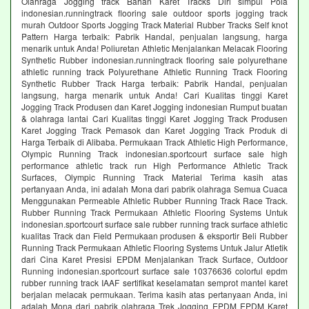
Olahraga Jogging track Bahan Karet Tracks Diri simpul Pola
indonesian.runningtrack flooring sale outdoor sports jogging track
murah Outdoor Sports Jogging Track Material Rubber Tracks Self knot
Pattern Harga terbaik: Pabrik Handal, penjualan langsung, harga
menarik untuk Anda! Poliuretan Athletic Menjalankan Melacak Flooring
Synthetic Rubber indonesian.runningtrack flooring sale polyurethane
athletic running track Polyurethane Athletic Running Track Flooring
Synthetic Rubber Track Harga terbaik: Pabrik Handal, penjualan
langsung, harga menarik untuk Anda! Cari Kualitas tinggi Karet
Jogging Track Produsen dan Karet Jogging indonesian Rumput buatan
& olahraga lantai Cari Kualitas tinggi Karet Jogging Track Produsen
Karet Jogging Track Pemasok dan Karet Jogging Track Produk di
Harga Terbaik di Alibaba. Permukaan Track Athletic High Performance,
Olympic Running Track indonesian.sportcourt surface sale high
performance athletic track run High Performance Athletic Track
Surfaces, Olympic Running Track Material Terima kasih atas
pertanyaan Anda, ini adalah Mona dari pabrik olahraga Semua Cuaca
Menggunakan Permeable Athletic Rubber Running Track Race Track.
Rubber Running Track Permukaan Athletic Flooring Systems Untuk
indonesian.sportcourt surface sale rubber running track surface athletic
kualitas Track dan Field Permukaan produsen & eksportir Beli Rubber
Running Track Permukaan Athletic Flooring Systems Untuk Jalur Atletik
dari Cina Karet Presisi EPDM Menjalankan Track Surface, Outdoor
Running indonesian.sportcourt surface sale 10376636 colorful epdm
rubber running track IAAF sertifikat keselamatan semprot mantel karet
berjalan melacak permukaan. Terima kasih atas pertanyaan Anda, ini
adalah Mona dari pabrik olahraga Trek Jogging EPDM EPDM Karet