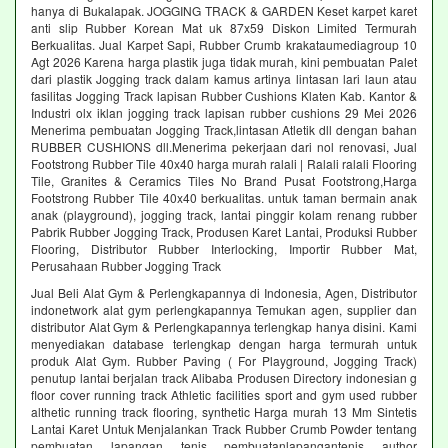
hanya di Bukalapak. JOGGING TRACK & GARDEN Keset karpet karet
anti slip Rubber Korean Mat uk 87x59 Diskon Limited Termurah
Berkualitas. Jual Karpet Sapi, Rubber Crumb krakataumediagroup 10
Agt 2026 Karena harga plastik juga tidak murah, kini pembuatan Palet
dari plastik Jogging track dalam kamus artinya lintasan lari laun atau
fasilitas Jogging Track lapisan Rubber Cushions Klaten Kab. Kantor &
Industri olx iklan jogging track lapisan rubber cushions 29 Mei 2026
Menerima pembuatan Jogging Track,lintasan Atletik dll dengan bahan
RUBBER CUSHIONS dll.Menerima pekerjaan dari nol renovasi, Jual
Footstrong Rubber Tile 40x40 harga murah ralali | Ralali ralali Flooring
Tile, Granites & Ceramics Tiles No Brand Pusat Footstrong,Harga
Footstrong Rubber Tile 40x40 berkualitas. untuk taman bermain anak
anak (playground), jogging track, lantai pinggir kolam renang rubber
Pabrik Rubber Jogging Track, Produsen Karet Lantai, Produksi Rubber
Flooring, Distributor Rubber Interlocking, Importir Rubber Mat,
Perusahaan Rubber Jogging Track
Jual Beli Alat Gym & Perlengkapannya di Indonesia, Agen, Distributor
indonetwork alat gym perlengkapannya Temukan agen, supplier dan
distributor Alat Gym & Perlengkapannya terlengkap hanya disini. Kami
menyediakan database terlengkap dengan harga termurah untuk
produk Alat Gym. Rubber Paving ( For Playground, Jogging Track)
penutup lantai berjalan track Alibaba Produsen Directory indonesian g
floor cover running track Athletic facilities sport and gym used rubber
althetic running track flooring, synthetic Harga murah 13 Mm Sintetis
Lantai Karet Untuk Menjalankan Track Rubber Crumb Powder tentang
pembuatan lapangan tenis pembuatanlapangantenis author