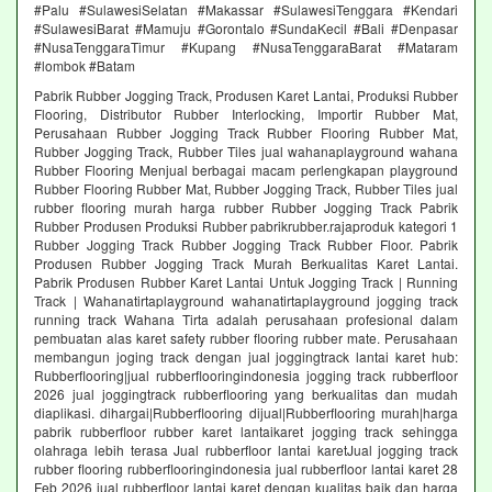
#Palu #SulawesiSelatan #Makassar #SulawesiTenggara #Kendari
#SulawesiBarat #Mamuju #Gorontalo #SundaKecil #Bali #Denpasar
#NusaTenggaraTimur #Kupang #NusaTenggaraBarat #Mataram
#lombok #Batam
Pabrik Rubber Jogging Track, Produsen Karet Lantai, Produksi Rubber
Flooring, Distributor Rubber Interlocking, Importir Rubber Mat,
Perusahaan Rubber Jogging Track Rubber Flooring Rubber Mat,
Rubber Jogging Track, Rubber Tiles jual wahanaplayground wahana
Rubber Flooring Menjual berbagai macam perlengkapan playground
Rubber Flooring Rubber Mat, Rubber Jogging Track, Rubber Tiles jual
rubber flooring murah harga rubber Rubber Jogging Track Pabrik
Rubber Produsen Produksi Rubber pabrikrubber.rajaproduk kategori 1
Rubber Jogging Track Rubber Jogging Track Rubber Floor. Pabrik
Produsen Rubber Jogging Track Murah Berkualitas Karet Lantai.
Pabrik Produsen Rubber Karet Lantai Untuk Jogging Track | Running
Track | Wahanatirtaplayground wahanatirtaplayground jogging track
running track Wahana Tirta adalah perusahaan profesional dalam
pembuatan alas karet safety rubber flooring rubber mate. Perusahaan
membangun joging track dengan jual joggingtrack lantai karet hub:
Rubberflooring|jual rubberflooringindonesia jogging track rubberfloor
2026 jual joggingtrack rubberflooring yang berkualitas dan mudah
diaplikasi. dihargai|Rubberflooring dijual|Rubberflooring murah|harga
pabrik rubberfloor rubber karet lantaikaret jogging track sehingga
olahraga lebih terasa Jual rubberfloor lantai karetJual jogging track
rubber flooring rubberflooringindonesia jual rubberfloor lantai karet 28
Feb 2026 jual rubberfloor lantai karet dengan kualitas baik dan harga