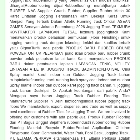
dihargai|Rubberflooring dijual|Rubberflooring murah|harga pabrik
RUBBER NAS Supplier Crumb Rubber, Supplier Rubber Mesh 30
Karet Lintasan Jogging Perusahaan Kami Bekerja Keras Untuk
Menjadi Yang Terbaik Dalam Atletik Running track Official ASEAN
GAMES Senayan Jakarta Palembang 2026 Jogging Track TEXMURA
KONTRAKTOR LAPANGAN FUTSAL texmura joggingtrack Kami
menawarkan produk pelapisan permukaan (Floor Finishing) untuk
jogging running track dengan teknologi terkini dan kualitas terbaik
yaitu SigmaTurf® ada pabrik PRODUK BARU RUBBER CRUMB
POWDER UNTUK PELAPISAN jualo iklan produk baru rubber crumb
powder untuk pelapisan lantai karet Kami menyediakan PRODUK
BARU dalam pembuatan lapisan LAPANGAN TENIS, VOLLEY,
LINTASAN ATLETIK, JOGGING TRACK, BADMINTON,FUTSAL. Cina
Spray mantel karet Indoor dan Outdoor Jogging Track bahan
m.topfaketurf running track running track spray coat indoor and outdoor
Spray mantel indoor dan outdoor karet jogging track bahan. 1. jogging
track bahan Deskripsi. Q: Apakah keuntungan dari pabrik Anda?
Mengapa saya harus Jogging Track Rubber Flooring Tiles
Manufacturer Supplier in Delhi fabflooringsindia rubber jogging track
floors We manufacture, export, dispense, and trade as well as supply
best excellence of Rubber Tiles for Jogging Track. We are involved in
offering our customers with ada pabrik Jual Produk Rubber Flooring
dari PT Bagus Unggul Sejahtera rubberindustri rubberflooring Rubber
Flooring Material: Recycle RubberProduct Application: Children
Playground, Sport Commercial, Water Park, Pool Deck, Jogging Track,.
PT. ELTAMA PERKASA eltamaperkasa PT. Eltama Perkasa adalah