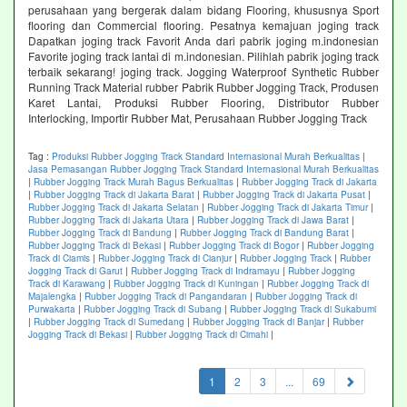
perusahaan yang bergerak dalam bidang Flooring, khususnya Sport
flooring dan Commercial flooring. Pesatnya kemajuan joging track
Dapatkan joging track Favorit Anda dari pabrik joging m.indonesian
Favorite joging track lantai di m.indonesian. Pilihlah pabrik joging track
terbaik sekarang! joging track. Jogging Waterproof Synthetic Rubber
Running Track Material rubber Pabrik Rubber Jogging Track, Produsen
Karet Lantai, Produksi Rubber Flooring, Distributor Rubber
Interlocking, Importir Rubber Mat, Perusahaan Rubber Jogging Track
Tag :
Produksi Rubber Jogging Track Standard Internasional Murah Berkualitas
|
Jasa Pemasangan Rubber Jogging Track Standard Internasional Murah Berkualitas
|
Rubber Jogging Track Murah Bagus Berkualitas
|
Rubber Jogging Track di Jakarta
|
Rubber Jogging Track di Jakarta Barat
|
Rubber Jogging Track di Jakarta Pusat
|
Rubber Jogging Track di Jakarta Selatan
|
Rubber Jogging Track di Jakarta Timur
|
Rubber Jogging Track di Jakarta Utara
|
Rubber Jogging Track di Jawa Barat
|
Rubber Jogging Track di Bandung
|
Rubber Jogging Track di Bandung Barat
|
Rubber Jogging Track di Bekasi
|
Rubber Jogging Track di Bogor
|
Rubber Jogging
Track di Ciamis
|
Rubber Jogging Track di Cianjur
|
Rubber Jogging Track
|
Rubber
Jogging Track di Garut
|
Rubber Jogging Track di Indramayu
|
Rubber Jogging
Track di Karawang
|
Rubber Jogging Track di Kuningan
|
Rubber Jogging Track di
Majalengka
|
Rubber Jogging Track di Pangandaran
|
Rubber Jogging Track di
Purwakarta
|
Rubber Jogging Track di Subang
|
Rubber Jogging Track di Sukabumi
|
Rubber Jogging Track di Sumedang
|
Rubber Jogging Track di Banjar
|
Rubber
Jogging Track di Bekasi
|
Rubber Jogging Track di Cimahi
|
(current)
1
2
3
...
69