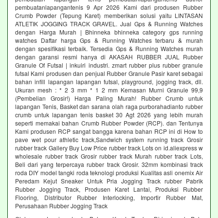
pembuatanlapangantenis 9 Apr 2026 Kami dari produsen Rubber
Crumb Powder (Tepung Karet) memberikan solusi yaitu LINTASAN
ATLETIK JOGGING TRACK GRAVEL. Jual Gps & Running Watches
dengan Harga Murah | Bhinneka bhinneka category gps running
watches Daftar harga Gps & Running Watches terbaru & murah
dengan spesifikasi terbaik. Tersedia Gps & Running Watches murah
dengan garansi resmi hanya di AKASAH RUBBER JUAL Rubber
Granule Of Futsal | inkuiri industri. zmart rubber plus rubber granule
futsal Kami produsen dan penjual Rubber Granule Pasir karet sebagai
bahan infill lapangan lapangan futsal, playground, jogging track, dll.
Ukuran mesh : * 2 3 mm * 1 2 mm Kemasan Murni Granule 99,9
(Pembelian Grosir!) Harga Paling Murah! Rubber Crumb untuk
lapangan Tenis, Basket dan sarana olah raga purborahadianto rubber
crumb untuk lapangan tenis basket 30 Agt 2026 yang lebih murah
seperti memakai bahan Crumb Rubber Powder (RCP). dan Tentunya
Kami produsen RCP sangat bangga karena bahan RCP ini di How to
pave wet pour athletic track,Sandwich system running track Grosir
rubber track Gallery Buy Low Price rubber track Lots on id.aliexpress w
wholesale rubber track Grosir rubber track Murah rubber track Lots,
Beli dari yang terpercaya rubber track Grosir. 32mm kombinasi track
roda DIY model tangki roda teknologi produksi Kualitas asli onemix Air
Peredam Kejut Sneaker Untuk Pria Jogging Track rubber Pabrik
Rubber Jogging Track, Produsen Karet Lantai, Produksi Rubber
Flooring, Distributor Rubber Interlocking, Importir Rubber Mat,
Perusahaan Rubber Jogging Track