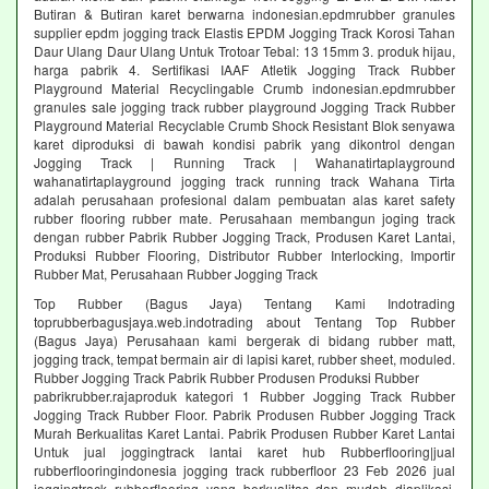
Butiran & Butiran karet berwarna indonesian.epdmrubber granules
supplier epdm jogging track Elastis EPDM Jogging Track Korosi Tahan
Daur Ulang Daur Ulang Untuk Trotoar Tebal: 13 15mm 3. produk hijau,
harga pabrik 4. Sertifikasi IAAF Atletik Jogging Track Rubber
Playground Material Recyclingable Crumb indonesian.epdmrubber
granules sale jogging track rubber playground Jogging Track Rubber
Playground Material Recyclable Crumb Shock Resistant Blok senyawa
karet diproduksi di bawah kondisi pabrik yang dikontrol dengan
Jogging Track | Running Track | Wahanatirtaplayground
wahanatirtaplayground jogging track running track Wahana Tirta
adalah perusahaan profesional dalam pembuatan alas karet safety
rubber flooring rubber mate. Perusahaan membangun joging track
dengan rubber Pabrik Rubber Jogging Track, Produsen Karet Lantai,
Produksi Rubber Flooring, Distributor Rubber Interlocking, Importir
Rubber Mat, Perusahaan Rubber Jogging Track
Top Rubber (Bagus Jaya) Tentang Kami Indotrading
toprubberbagusjaya.web.indotrading about Tentang Top Rubber
(Bagus Jaya) Perusahaan kami bergerak di bidang rubber matt,
jogging track, tempat bermain air di lapisi karet, rubber sheet, moduled.
Rubber Jogging Track Pabrik Rubber Produsen Produksi Rubber
pabrikrubber.rajaproduk kategori 1 Rubber Jogging Track Rubber
Jogging Track Rubber Floor. Pabrik Produsen Rubber Jogging Track
Murah Berkualitas Karet Lantai. Pabrik Produsen Rubber Karet Lantai
Untuk jual joggingtrack lantai karet hub Rubberflooring|jual
rubberflooringindonesia jogging track rubberfloor 23 Feb 2026 jual
joggingtrack rubberflooring yang berkualitas dan mudah diaplikasi.