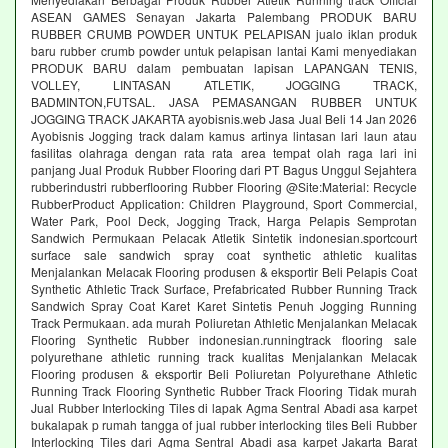
ASEAN GAMES Senayan Jakarta Palembang PRODUK BARU
RUBBER CRUMB POWDER UNTUK PELAPISAN jualo iklan produk
baru rubber crumb powder untuk pelapisan lantai Kami menyediakan
PRODUK BARU dalam pembuatan lapisan LAPANGAN TENIS,
VOLLEY, LINTASAN ATLETIK, JOGGING TRACK,
BADMINTON,FUTSAL. JASA PEMASANGAN RUBBER UNTUK
JOGGING TRACK JAKARTA ayobisnis.web Jasa Jual Beli 14 Jan 2026
Ayobisnis Jogging track dalam kamus artinya lintasan lari laun atau
fasilitas olahraga dengan rata rata area tempat olah raga lari ini
panjang Jual Produk Rubber Flooring dari PT Bagus Unggul Sejahtera
rubberindustri rubberflooring Rubber Flooring @Site:Material: Recycle
RubberProduct Application: Children Playground, Sport Commercial,
Water Park, Pool Deck, Jogging Track, Harga Pelapis Semprotan
Sandwich Permukaan Pelacak Atletik Sintetik indonesian.sportcourt
surface sale sandwich spray coat synthetic athletic kualitas
Menjalankan Melacak Flooring produsen & eksportir Beli Pelapis Coat
Synthetic Athletic Track Surface, Prefabricated Rubber Running Track
Sandwich Spray Coat Karet Karet Sintetis Penuh Jogging Running
Track Permukaan. ada murah Poliuretan Athletic Menjalankan Melacak
Flooring Synthetic Rubber indonesian.runningtrack flooring sale
polyurethane athletic running track kualitas Menjalankan Melacak
Flooring produsen & eksportir Beli Poliuretan Polyurethane Athletic
Running Track Flooring Synthetic Rubber Track Flooring Tidak murah
Jual Rubber Interlocking Tiles di lapak Agma Sentral Abadi asa karpet
bukalapak p rumah tangga of jual rubber interlocking tiles Beli Rubber
Interlocking Tiles dari Agma Sentral Abadi asa karpet Jakarta Barat