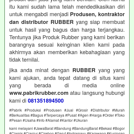
itu kami sudah lama telah mendedikasikan diri
untuk mengabdi menjadi
Produsen, kontraktor
yang siap membuat
dan distributor RUBBER
untuk hasil yang bagus dan harga terjangkau.
Tentunya jika Produk Rubber yang kami berikan
barangnya sesuai keinginan klien kami pada
akhirmya akan memberikan kebahagiaan yang
tidak ternilai.
jika anda minat dengan
yang yang
RUBBER
kami ajukan, anda tepat datang di situs kami
yang berada di media online
atau langsung hubungi
www.pabrikrubber.com
kami di
081351894500
#Pabrik #Produksi #Produsen #Jual #Grosir #Distributor #Murah
#Berkualitas #Bagus #Terpercaya #Pusat #Agen #Harga #Order #Toko
#Pesan #Usaha #Info #Alamat #Kantor #Ukuran
kami melayani #JawaBarat #Bandung #BandungBarat #Bekasi #Bogor
#Ciamis #Cianjur #Cirebon #Garut #Indramayu #Karawang #Kuningan