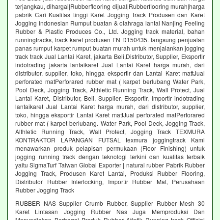
terjangkau, dihargai|Rubberflooring dijual|Rubberflooring murah|harga
pabrik Cari Kualitas tinggi Karet Jogging Track Produsen dan Karet
Jogging indonesian Rumput buatan & olahraga lantai Nanjing Feeling
Rubber & Plastic Produces Co., Ltd. Jogging track material, bahan
runningtracks, track karet produsen FN D150435. langsung penjualan
panas rumput karpet rumput buatan murah untuk menjalankan jogging
track track Jual Lantai Karet, jakarta Beli,Distributor, Supplier, Eksportir
indotrading jakarta lantaikaret Jual Lantai Karet harga murah, dari
distributor, supplier, toko, hingga eksportir dan Lantai Karet mattJual
perforated matPerforared rubber mat ( karpet berlubang Water Park,
Pool Deck, Jogging Track, Althletic Running Track, Wall Protect, Jual
Lantai Karet, Distributor, Beli, Supplier, Eksportir, Importir indotrading
lantaikaret Jual Lantai Karet harga murah, dari distributor, supplier,
toko, hingga eksportir Lantai Karet mattJual perforated matPerforared
rubber mat ( karpet berlubang. Water Park, Pool Deck, Jogging Track,
Althletic Running Track, Wall Protect, Jogging Track TEXMURA
KONTRAKTOR LAPANGAN FUTSAL texmura joggingtrack Kami
menawarkan produk pelapisan permukaan (Floor Finishing) untuk
jogging running track dengan teknologi terkini dan kualitas terbaik
yaitu SigmaTurf Taiwan Global Exporter | natural rubber Pabrik Rubber
Jogging Track, Produsen Karet Lantai, Produksi Rubber Flooring,
Distributor Rubber Interlocking, Importir Rubber Mat, Perusahaan
Rubber Jogging Track
RUBBER NAS Supplier Crumb Rubber, Supplier Rubber Mesh 30
Karet Lintasan Jogging Rubber Nas Juga Memproduksi Dan
Menyediakan Berbagai Produk Rubber Atletik Running track Official