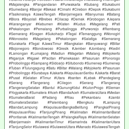
#Majalengka #Pangandaran #Purwakarta #Subang #Sukabumi
#Sumedang #Banjar #Bekasi #Cimahi #Cirebon #Depok #Sukabumi
#Tasikmalaya #JawaTengah #Banjarnegara #Banyumas #Batang
#Blora #Boyolali #Brebes #Cilacap #Demak #Grobogan #Jepara
#Karanganyar #Kebumen #Klaten #Kudus #Magelang #Pati
#Pekalongan #Pemalang #Purbalingga #Purworejo #Rembang
#Semarang #Sragen #Sukoharjo #Tegal #Temanggung #Wonogiri
#Wonosobo #Magelang #Pekalongan #Salatiga #Semarang
#Surakarta #Tegal #JawaTimur #Bangkalan #Banyuwangi #Blitar
#Bojonegoro #Bondowoso #Gresik #Jember #Jombang #Kediri
#Lamongan #Lumajang #Madiun #Magetan #Malang #Mojokerto
#Nganjuk #Ngawi #Pacitan #Pamekasan #Pasuruan #Ponorogo
#Probolinggo #Sampang #Sidoarjo #Situbondo #Sumenep #Sumenep
#Tuban #Tulungagung #Batu #Blitar #Malang #Mojokerto #Pasuruan
#Probolinggo #Surabaya #Jakarta #KepulauanSeribu #Jakarta #Barat
#Pusat #Selatan #Timur #Utara #banten #Lebak #Pandeglang
#Serang #Tangerang #Cilegon #Serang #Tangerang
#TangerangSelatan #Bantul #GunungKidul #KulonProgo #Sleman
#Yogyakarta #Sumatera #Aceh #BandaAceh #SumateraUtara #Medan
#SumateraBarat #Padang #Riau #Pekanbaru #Jambi
#SumateraSelatan #Palembang #Bengkulu #Lampung
#BandarLampung #KepulauanBangkaBelitung #PangkalPinang
#KepulauanRiau #TanjungPinang #Kalimatan #KalimantanBarat
#Pontianak #KalimantanTengah #PalangkaRaya #KalimantanSelatan
#Banjarmasin #KalimantanTimur #Samarinda #KalimantanUtara
#TanjungSelor #Sulawesi #SulawesiUtara #Manado #SulawesiTengah