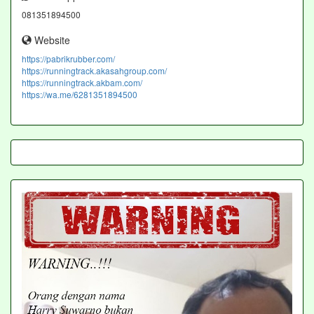
081351894500
Website
https://pabrikrubber.com/
https://runningtrack.akasahgroup.com/
https://runningtrack.akbam.com/
https://wa.me/6281351894500