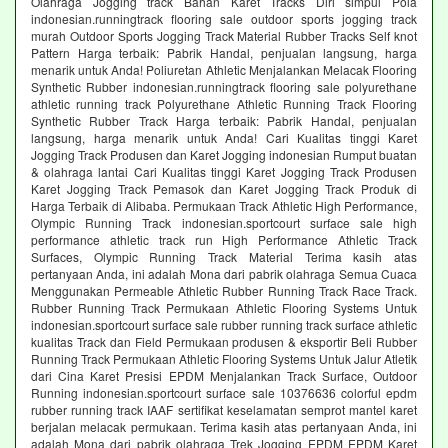
Olahraga Jogging track Bahan Karet Tracks Diri simpul Pola
indonesian.runningtrack flooring sale outdoor sports jogging track
murah Outdoor Sports Jogging Track Material Rubber Tracks Self knot
Pattern Harga terbaik: Pabrik Handal, penjualan langsung, harga
menarik untuk Anda! Poliuretan Athletic Menjalankan Melacak Flooring
Synthetic Rubber indonesian.runningtrack flooring sale polyurethane
athletic running track Polyurethane Athletic Running Track Flooring
Synthetic Rubber Track Harga terbaik: Pabrik Handal, penjualan
langsung, harga menarik untuk Anda! Cari Kualitas tinggi Karet
Jogging Track Produsen dan Karet Jogging indonesian Rumput buatan
& olahraga lantai Cari Kualitas tinggi Karet Jogging Track Produsen
Karet Jogging Track Pemasok dan Karet Jogging Track Produk di
Harga Terbaik di Alibaba. Permukaan Track Athletic High Performance,
Olympic Running Track indonesian.sportcourt surface sale high
performance athletic track run High Performance Athletic Track
Surfaces, Olympic Running Track Material Terima kasih atas
pertanyaan Anda, ini adalah Mona dari pabrik olahraga Semua Cuaca
Menggunakan Permeable Athletic Rubber Running Track Race Track.
Rubber Running Track Permukaan Athletic Flooring Systems Untuk
indonesian.sportcourt surface sale rubber running track surface athletic
kualitas Track dan Field Permukaan produsen & eksportir Beli Rubber
Running Track Permukaan Athletic Flooring Systems Untuk Jalur Atletik
dari Cina Karet Presisi EPDM Menjalankan Track Surface, Outdoor
Running indonesian.sportcourt surface sale 10376636 colorful epdm
rubber running track IAAF sertifikat keselamatan semprot mantel karet
berjalan melacak permukaan. Terima kasih atas pertanyaan Anda, ini
adalah Mona dari pabrik olahraga Trek Jogging EPDM EPDM Karet