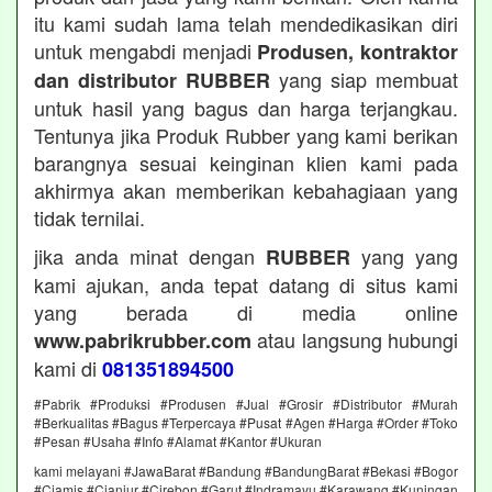
itu kami sudah lama telah mendedikasikan diri
untuk mengabdi menjadi
Produsen, kontraktor
yang siap membuat
dan distributor RUBBER
untuk hasil yang bagus dan harga terjangkau.
Tentunya jika Produk Rubber yang kami berikan
barangnya sesuai keinginan klien kami pada
akhirmya akan memberikan kebahagiaan yang
tidak ternilai.
jika anda minat dengan
yang yang
RUBBER
kami ajukan, anda tepat datang di situs kami
yang berada di media online
atau langsung hubungi
www.pabrikrubber.com
kami di
081351894500
#Pabrik #Produksi #Produsen #Jual #Grosir #Distributor #Murah
#Berkualitas #Bagus #Terpercaya #Pusat #Agen #Harga #Order #Toko
#Pesan #Usaha #Info #Alamat #Kantor #Ukuran
kami melayani #JawaBarat #Bandung #BandungBarat #Bekasi #Bogor
#Ciamis #Cianjur #Cirebon #Garut #Indramayu #Karawang #Kuningan