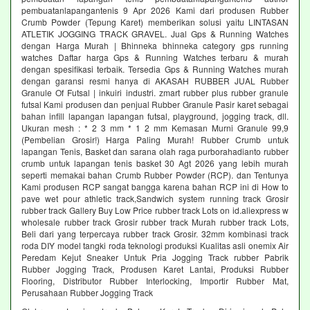
pembuatanlapangantenis 9 Apr 2026 Kami dari produsen Rubber
Crumb Powder (Tepung Karet) memberikan solusi yaitu LINTASAN
ATLETIK JOGGING TRACK GRAVEL. Jual Gps & Running Watches
dengan Harga Murah | Bhinneka bhinneka category gps running
watches Daftar harga Gps & Running Watches terbaru & murah
dengan spesifikasi terbaik. Tersedia Gps & Running Watches murah
dengan garansi resmi hanya di AKASAH RUBBER JUAL Rubber
Granule Of Futsal | inkuiri industri. zmart rubber plus rubber granule
futsal Kami produsen dan penjual Rubber Granule Pasir karet sebagai
bahan infill lapangan lapangan futsal, playground, jogging track, dll.
Ukuran mesh : * 2 3 mm * 1 2 mm Kemasan Murni Granule 99,9
(Pembelian Grosir!) Harga Paling Murah! Rubber Crumb untuk
lapangan Tenis, Basket dan sarana olah raga purborahadianto rubber
crumb untuk lapangan tenis basket 30 Agt 2026 yang lebih murah
seperti memakai bahan Crumb Rubber Powder (RCP). dan Tentunya
Kami produsen RCP sangat bangga karena bahan RCP ini di How to
pave wet pour athletic track,Sandwich system running track Grosir
rubber track Gallery Buy Low Price rubber track Lots on id.aliexpress w
wholesale rubber track Grosir rubber track Murah rubber track Lots,
Beli dari yang terpercaya rubber track Grosir. 32mm kombinasi track
roda DIY model tangki roda teknologi produksi Kualitas asli onemix Air
Peredam Kejut Sneaker Untuk Pria Jogging Track rubber Pabrik
Rubber Jogging Track, Produsen Karet Lantai, Produksi Rubber
Flooring, Distributor Rubber Interlocking, Importir Rubber Mat,
Perusahaan Rubber Jogging Track