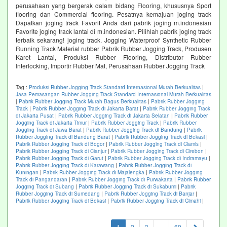
perusahaan yang bergerak dalam bidang Flooring, khususnya Sport
flooring dan Commercial flooring. Pesatnya kemajuan joging track
Dapatkan joging track Favorit Anda dari pabrik joging m.indonesian
Favorite joging track lantai di m.indonesian. Pilihlah pabrik joging track
terbaik sekarang! joging track. Jogging Waterproof Synthetic Rubber
Running Track Material rubber Pabrik Rubber Jogging Track, Produsen
Karet Lantai, Produksi Rubber Flooring, Distributor Rubber
Interlocking, Importir Rubber Mat, Perusahaan Rubber Jogging Track
Tag :
Produksi Rubber Jogging Track Standard Internasional Murah Berkualitas
|
Jasa Pemasangan Rubber Jogging Track Standard Internasional Murah Berkualitas
|
Pabrik Rubber Jogging Track Murah Bagus Berkualitas
|
Pabrik Rubber Jogging
Track
|
Pabrik Rubber Jogging Track di Jakarta Barat
|
Pabrik Rubber Jogging Track
di Jakarta Pusat
|
Pabrik Rubber Jogging Track di Jakarta Selatan
|
Pabrik Rubber
Jogging Track di Jakarta Timur
|
Pabrik Rubber Jogging Track
|
Pabrik Rubber
Jogging Track di Jawa Barat
|
Pabrik Rubber Jogging Track di Bandung
|
Pabrik
Rubber Jogging Track di Bandung Barat
|
Pabrik Rubber Jogging Track di Bekasi
|
Pabrik Rubber Jogging Track di Bogor
|
Pabrik Rubber Jogging Track di Ciamis
|
Pabrik Rubber Jogging Track di Cianjur
|
Pabrik Rubber Jogging Track di Cirebon
|
Pabrik Rubber Jogging Track di Garut
|
Pabrik Rubber Jogging Track di Indramayu
|
Pabrik Rubber Jogging Track di Karawang
|
Pabrik Rubber Jogging Track di
Kuningan
|
Pabrik Rubber Jogging Track di Majalengka
|
Pabrik Rubber Jogging
Track di Pangandaran
|
Pabrik Rubber Jogging Track di Purwakarta
|
Pabrik Rubber
Jogging Track di Subang
|
Pabrik Rubber Jogging Track di Sukabumi
|
Pabrik
Rubber Jogging Track di Sumedang
|
Pabrik Rubber Jogging Track di Banjar
|
Pabrik Rubber Jogging Track di Bekasi
|
Pabrik Rubber Jogging Track di Cimahi
|
(current)
1
2
3
...
69