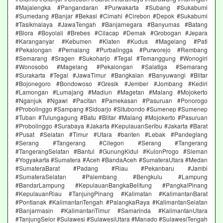
#Majalengka #Pangandaran #Purwakarta #Subang #Sukabumi
#Sumedang #Banjar #Bekasi #Cimahi #Cirebon #Depok #Sukabumi
#Tasikmalaya #JawaTengah #Banjarnegara #Banyumas #Batang
#Blora #Boyolali #Brebes #Cilacap #Demak #Grobogan #Jepara
#Karanganyar #Kebumen #Klaten #Kudus #Magelang #Pati
#Pekalongan #Pemalang #Purbalingga #Purworejo #Rembang
#Semarang #Sragen #Sukoharjo #Tegal #Temanggung #Wonogiri
#Wonosobo #Magelang #Pekalongan #Salatiga #Semarang
#Surakarta #Tegal #JawaTimur #Bangkalan #Banyuwangi #Blitar
#Bojonegoro #Bondowoso #Gresik #Jember #Jombang #Kediri
#Lamongan #Lumajang #Madiun #Magetan #Malang #Mojokerto
#Nganjuk #Ngawi #Pacitan #Pamekasan #Pasuruan #Ponorogo
#Probolinggo #Sampang #Sidoarjo #Situbondo #Sumenep #Sumenep
#Tuban #Tulungagung #Batu #Blitar #Malang #Mojokerto #Pasuruan
#Probolinggo #Surabaya #Jakarta #KepulauanSeribu #Jakarta #Barat
#Pusat #Selatan #Timur #Utara #banten #Lebak #Pandeglang
#Serang #Tangerang #Cilegon #Serang #Tangerang
#TangerangSelatan #Bantul #GunungKidul #KulonProgo #Sleman
#Yogyakarta #Sumatera #Aceh #BandaAceh #SumateraUtara #Medan
#SumateraBarat #Padang #Riau #Pekanbaru #Jambi
#SumateraSelatan #Palembang #Bengkulu #Lampung
#BandarLampung #KepulauanBangkaBelitung #PangkalPinang
#KepulauanRiau #TanjungPinang #Kalimatan #KalimantanBarat
#Pontianak #KalimantanTengah #PalangkaRaya #KalimantanSelatan
#Banjarmasin #KalimantanTimur #Samarinda #KalimantanUtara
#TanjungSelor #Sulawesi #SulawesiUtara #Manado #SulawesiTengah