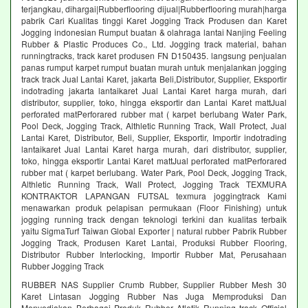
terjangkau, dihargai|Rubberflooring dijual|Rubberflooring murah|harga
pabrik Cari Kualitas tinggi Karet Jogging Track Produsen dan Karet
Jogging indonesian Rumput buatan & olahraga lantai Nanjing Feeling
Rubber & Plastic Produces Co., Ltd. Jogging track material, bahan
runningtracks, track karet produsen FN D150435. langsung penjualan
panas rumput karpet rumput buatan murah untuk menjalankan jogging
track track Jual Lantai Karet, jakarta Beli,Distributor, Supplier, Eksportir
indotrading jakarta lantaikaret Jual Lantai Karet harga murah, dari
distributor, supplier, toko, hingga eksportir dan Lantai Karet mattJual
perforated matPerforared rubber mat ( karpet berlubang Water Park,
Pool Deck, Jogging Track, Althletic Running Track, Wall Protect, Jual
Lantai Karet, Distributor, Beli, Supplier, Eksportir, Importir indotrading
lantaikaret Jual Lantai Karet harga murah, dari distributor, supplier,
toko, hingga eksportir Lantai Karet mattJual perforated matPerforared
rubber mat ( karpet berlubang. Water Park, Pool Deck, Jogging Track,
Althletic Running Track, Wall Protect, Jogging Track TEXMURA
KONTRAKTOR LAPANGAN FUTSAL texmura joggingtrack Kami
menawarkan produk pelapisan permukaan (Floor Finishing) untuk
jogging running track dengan teknologi terkini dan kualitas terbaik
yaitu SigmaTurf Taiwan Global Exporter | natural rubber Pabrik Rubber
Jogging Track, Produsen Karet Lantai, Produksi Rubber Flooring,
Distributor Rubber Interlocking, Importir Rubber Mat, Perusahaan
Rubber Jogging Track
RUBBER NAS Supplier Crumb Rubber, Supplier Rubber Mesh 30
Karet Lintasan Jogging Rubber Nas Juga Memproduksi Dan
Menyediakan Berbagai Produk Rubber Atletik Running track Official