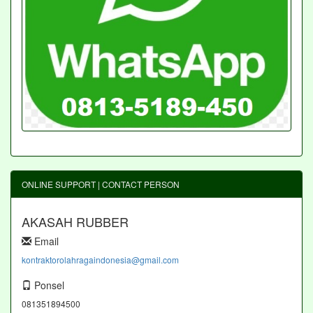
ONLINE SUPPORT | CONTACT PERSON
AKASAH RUBBER
Email
kontraktorolahragaindonesia@gmail.com
Ponsel
081351894500