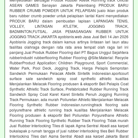
ASEAN GAMES Senayan Jakarta Palembang PRODUK BARU
RUBBER CRUMB POWDER UNTUK PELAPISAN jualo iklan produk
baru rubber crumb powder untuk pelapisan lantai Kami menyediakan
PRODUK BARU dalam pembuatan lapisan LAPANGAN TENIS,
VOLLEY, LINTASAN ATLETIK, JOGGING TRACK,
BADMINTON,FUTSAL. JASA PEMASANGAN RUBBER UNTUK
JOGGING TRACK JAKARTA ayobisnis.web Jasa Jual Beli 14 Jan 2026
Ayobisnis Jogging track dalam kamus artinya lintasan lari laun atau
fasilitas olahraga dengan rata rata area tempat olah raga lari ini
panjang Jual Produk Rubber Flooring dari PT Bagus Unggul Sejahtera
rubberindustri rubberflooring Rubber Flooring @Site:Material: Recycle
RubberProduct Application: Children Playground, Sport Commercial,
Water Park, Pool Deck, Jogging Track, Harga Pelapis Semprotan
Sandwich Permukaan Pelacak Atletik Sintetik indonesian.sportcourt
surface sale sandwich spray coat synthetic athletic kualitas
Menjalankan Melacak Flooring produsen & eksportir Beli Pelapis Coat
Synthetic Athletic Track Surface, Prefabricated Rubber Running Track
Sandwich Spray Coat Karet Karet Sintetis Penuh Jogging Running
Track Permukaan. ada murah Poliuretan Athletic Menjalankan Melacak
Flooring Synthetic Rubber indonesian.runningtrack flooring sale
polyurethane athletic running track kualitas Menjalankan Melacak
Flooring produsen & eksportir Beli Poliuretan Polyurethane Athletic
Running Track Flooring Synthetic Rubber Track Flooring Tidak murah
Jual Rubber Interlocking Tiles di lapak Agma Sentral Abadi asa karpet
bukalapak p rumah tangga of jual rubber interlocking tiles Beli Rubber
Interlocking Tiles dari Agma Sentral Abadi asa karpet Jakarta Barat