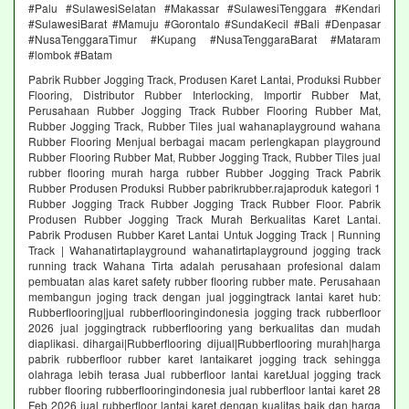
#Palu #SulawesiSelatan #Makassar #SulawesiTenggara #Kendari
#SulawesiBarat #Mamuju #Gorontalo #SundaKecil #Bali #Denpasar
#NusaTenggaraTimur #Kupang #NusaTenggaraBarat #Mataram
#lombok #Batam
Pabrik Rubber Jogging Track, Produsen Karet Lantai, Produksi Rubber
Flooring, Distributor Rubber Interlocking, Importir Rubber Mat,
Perusahaan Rubber Jogging Track Rubber Flooring Rubber Mat,
Rubber Jogging Track, Rubber Tiles jual wahanaplayground wahana
Rubber Flooring Menjual berbagai macam perlengkapan playground
Rubber Flooring Rubber Mat, Rubber Jogging Track, Rubber Tiles jual
rubber flooring murah harga rubber Rubber Jogging Track Pabrik
Rubber Produsen Produksi Rubber pabrikrubber.rajaproduk kategori 1
Rubber Jogging Track Rubber Jogging Track Rubber Floor. Pabrik
Produsen Rubber Jogging Track Murah Berkualitas Karet Lantai.
Pabrik Produsen Rubber Karet Lantai Untuk Jogging Track | Running
Track | Wahanatirtaplayground wahanatirtaplayground jogging track
running track Wahana Tirta adalah perusahaan profesional dalam
pembuatan alas karet safety rubber flooring rubber mate. Perusahaan
membangun joging track dengan jual joggingtrack lantai karet hub:
Rubberflooring|jual rubberflooringindonesia jogging track rubberfloor
2026 jual joggingtrack rubberflooring yang berkualitas dan mudah
diaplikasi. dihargai|Rubberflooring dijual|Rubberflooring murah|harga
pabrik rubberfloor rubber karet lantaikaret jogging track sehingga
olahraga lebih terasa Jual rubberfloor lantai karetJual jogging track
rubber flooring rubberflooringindonesia jual rubberfloor lantai karet 28
Feb 2026 jual rubberfloor lantai karet dengan kualitas baik dan harga