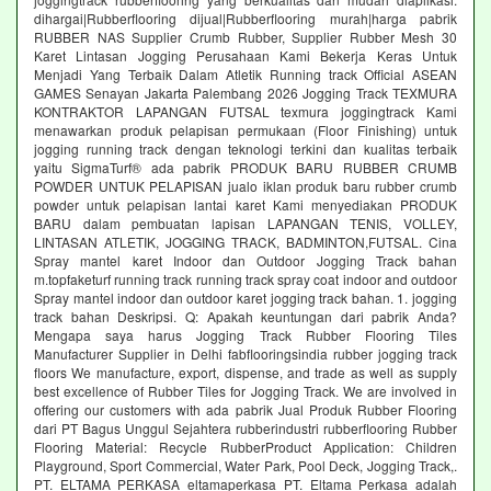
dihargai|Rubberflooring dijual|Rubberflooring murah|harga pabrik
RUBBER NAS Supplier Crumb Rubber, Supplier Rubber Mesh 30
Karet Lintasan Jogging Perusahaan Kami Bekerja Keras Untuk
Menjadi Yang Terbaik Dalam Atletik Running track Official ASEAN
GAMES Senayan Jakarta Palembang 2026 Jogging Track TEXMURA
KONTRAKTOR LAPANGAN FUTSAL texmura joggingtrack Kami
menawarkan produk pelapisan permukaan (Floor Finishing) untuk
jogging running track dengan teknologi terkini dan kualitas terbaik
yaitu SigmaTurf® ada pabrik PRODUK BARU RUBBER CRUMB
POWDER UNTUK PELAPISAN jualo iklan produk baru rubber crumb
powder untuk pelapisan lantai karet Kami menyediakan PRODUK
BARU dalam pembuatan lapisan LAPANGAN TENIS, VOLLEY,
LINTASAN ATLETIK, JOGGING TRACK, BADMINTON,FUTSAL. Cina
Spray mantel karet Indoor dan Outdoor Jogging Track bahan
m.topfaketurf running track running track spray coat indoor and outdoor
Spray mantel indoor dan outdoor karet jogging track bahan. 1. jogging
track bahan Deskripsi. Q: Apakah keuntungan dari pabrik Anda?
Mengapa saya harus Jogging Track Rubber Flooring Tiles
Manufacturer Supplier in Delhi fabflooringsindia rubber jogging track
floors We manufacture, export, dispense, and trade as well as supply
best excellence of Rubber Tiles for Jogging Track. We are involved in
offering our customers with ada pabrik Jual Produk Rubber Flooring
dari PT Bagus Unggul Sejahtera rubberindustri rubberflooring Rubber
Flooring Material: Recycle RubberProduct Application: Children
Playground, Sport Commercial, Water Park, Pool Deck, Jogging Track,.
PT. ELTAMA PERKASA eltamaperkasa PT. Eltama Perkasa adalah