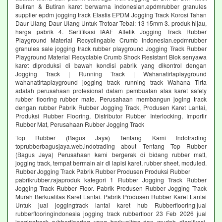
Butiran & Butiran karet berwarna indonesian.epdmrubber granules
supplier epdm jogging track Elastis EPDM Jogging Track Korosi Tahan
Daur Ulang Daur Ulang Untuk Trotoar Tebal: 13 15mm 3. produk hijau,
harga pabrik 4. Sertifikasi IAAF Atletik Jogging Track Rubber
Playground Material Recyclingable Crumb indonesian.epdmrubber
granules sale jogging track rubber playground Jogging Track Rubber
Playground Material Recyclable Crumb Shock Resistant Blok senyawa
karet diproduksi di bawah kondisi pabrik yang dikontrol dengan
Jogging Track | Running Track | Wahanatirtaplayground
wahanatirtaplayground jogging track running track Wahana Tirta
adalah perusahaan profesional dalam pembuatan alas karet safety
rubber flooring rubber mate. Perusahaan membangun joging track
dengan rubber Pabrik Rubber Jogging Track, Produsen Karet Lantai,
Produksi Rubber Flooring, Distributor Rubber Interlocking, Importir
Rubber Mat, Perusahaan Rubber Jogging Track
Top Rubber (Bagus Jaya) Tentang Kami Indotrading
toprubberbagusjaya.web.indotrading about Tentang Top Rubber
(Bagus Jaya) Perusahaan kami bergerak di bidang rubber matt,
jogging track, tempat bermain air di lapisi karet, rubber sheet, moduled.
Rubber Jogging Track Pabrik Rubber Produsen Produksi Rubber
pabrikrubber.rajaproduk kategori 1 Rubber Jogging Track Rubber
Jogging Track Rubber Floor. Pabrik Produsen Rubber Jogging Track
Murah Berkualitas Karet Lantai. Pabrik Produsen Rubber Karet Lantai
Untuk jual joggingtrack lantai karet hub Rubberflooring|jual
rubberflooringindonesia jogging track rubberfloor 23 Feb 2026 jual
joggingtrack rubberflooring yang berkualitas dan mudah diaplikasi.