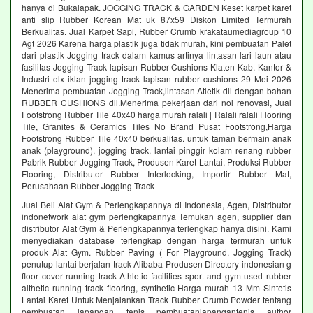
hanya di Bukalapak. JOGGING TRACK & GARDEN Keset karpet karet
anti slip Rubber Korean Mat uk 87x59 Diskon Limited Termurah
Berkualitas. Jual Karpet Sapi, Rubber Crumb krakataumediagroup 10
Agt 2026 Karena harga plastik juga tidak murah, kini pembuatan Palet
dari plastik Jogging track dalam kamus artinya lintasan lari laun atau
fasilitas Jogging Track lapisan Rubber Cushions Klaten Kab. Kantor &
Industri olx iklan jogging track lapisan rubber cushions 29 Mei 2026
Menerima pembuatan Jogging Track,lintasan Atletik dll dengan bahan
RUBBER CUSHIONS dll.Menerima pekerjaan dari nol renovasi, Jual
Footstrong Rubber Tile 40x40 harga murah ralali | Ralali ralali Flooring
Tile, Granites & Ceramics Tiles No Brand Pusat Footstrong,Harga
Footstrong Rubber Tile 40x40 berkualitas. untuk taman bermain anak
anak (playground), jogging track, lantai pinggir kolam renang rubber
Pabrik Rubber Jogging Track, Produsen Karet Lantai, Produksi Rubber
Flooring, Distributor Rubber Interlocking, Importir Rubber Mat,
Perusahaan Rubber Jogging Track
Jual Beli Alat Gym & Perlengkapannya di Indonesia, Agen, Distributor
indonetwork alat gym perlengkapannya Temukan agen, supplier dan
distributor Alat Gym & Perlengkapannya terlengkap hanya disini. Kami
menyediakan database terlengkap dengan harga termurah untuk
produk Alat Gym. Rubber Paving ( For Playground, Jogging Track)
penutup lantai berjalan track Alibaba Produsen Directory indonesian g
floor cover running track Athletic facilities sport and gym used rubber
althetic running track flooring, synthetic Harga murah 13 Mm Sintetis
Lantai Karet Untuk Menjalankan Track Rubber Crumb Powder tentang
pembuatan lapangan tenis pembuatanlapangantenis author