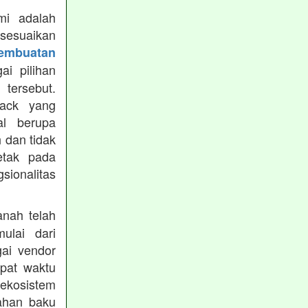
mi adalah
isesuaikan
Pembuatan
i pilihan
tersebut.
ack yang
al berupa
 dan tidak
etak pada
sionalitas
nah telah
mulai dari
gai vendor
epat waktu
ekosistem
ahan baku