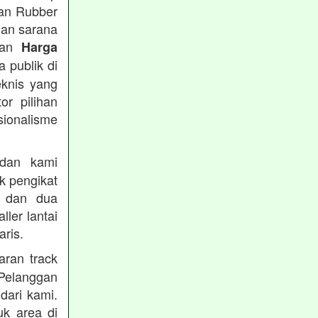
tan Rubber
han sarana
tkan
Harga
 publik di
eknis yang
or pilihan
ionalisme
an kami
k pengikat
n dan dua
ler lantai
ris.
ran track
Pelanggan
dari kami.
uk area di