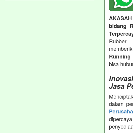
AKASAH
bidang R
Terperca
Rubber 
memberi
Running 
bisa hubu
Inovas
Jasa P
Menciptak
dalam pe
Perusah
dipercay
penyedia