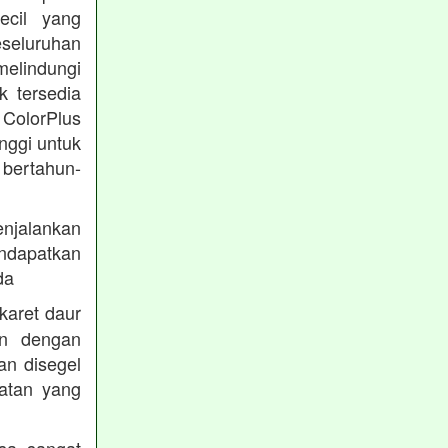
ecil yang
eseluruhan
melindungi
k tersedia
 ColorPlus
nggi untuk
 bertahun-
enjalankan
endapatkan
da
karet daur
an dengan
an disegel
atan yang