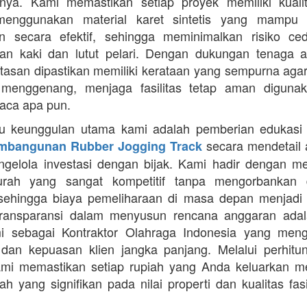
nya. Kami memastikan setiap proyek memiliki kuali
enggunakan material karet sintetis yang mampu
n secara efektif, sehingga meminimalkan risiko ce
an kaki dan lutut pelari. Dengan dukungan tenaga ah
intasan dipastikan memiliki kerataan yang sempurna agar
 menggenang, menjaga fasilitas tetap aman diguna
uaca apa pun.
tu keunggulan utama kami adalah pemberian edukasi
secara mendetail 
mbangunan Rubber Jogging Track
gelola investasi dengan bijak. Kami hadir dengan 
rah yang sangat kompetitif tanpa mengorbankan du
 sehingga biaya pemeliharaan di masa depan menjadi 
Transparansi dalam menyusun rencana anggaran adala
mi sebagai Kontraktor Olahraga Indonesia yang men
s dan kepuasan klien jangka panjang. Melalui perhit
ami memastikan setiap rupiah yang Anda keluarkan 
ah yang signifikan pada nilai properti dan kualitas fas