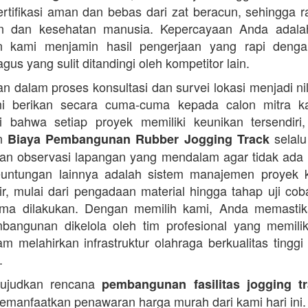
ertifikasi aman dan bebas dari zat beracun, sehingga 
an dan kesehatan manusia. Kepercayaan Anda adalah 
n kami menjamin hasil pengerjaan yang rapi denga
agus yang sulit ditandingi oleh kompetitor lain.
 dalam proses konsultasi dan survei lokasi menjadi ni
i berikan secara cuma-cuma kepada calon mitra k
 bahwa setiap proyek memiliki keunikan tersendiri
an
selalu
Biaya Pembangunan Rubber Jogging Track
an observasi lapangan yang mendalam agar tidak ada
Keuntungan lainnya adalah sistem manajemen proyek 
sir, mulai dari pengadaan material hingga tahap uji co
rima dilakukan. Dengan memilih kami, Anda memasti
angunan dikelola oleh tim profesional yang memilik
am melahirkan infrastruktur olahraga berkualitas tinggi
.
ujudkan rencana
pembangunan fasilitas jogging t
manfaatkan penawaran harga murah dari kami hari ini.