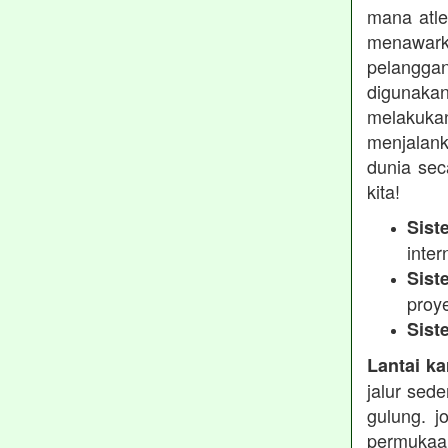
mana atle
menawarka
pelanggan
digunakan
melakukan
menjalank
dunia sec
kita!
Sist
inter
Sist
proy
Sist
Lantai ka
jalur sed
gulung. j
permukaa