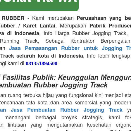
- Kami merupakan
 RUBBER
Perusahaan yang be
, Merupakan
ubber / Karet Lantai
Pabrik Produse
, Info Harga Rubber Jogging Track, D
ya di Indonesia
Running Track, Sebagai Kontraktor Berpengala
kan
Jasa Pemasangan Rubber untuk Jogging Tr
, Info lebih lengkap
Track seluruh kota di Indonesia
ngi kami di
081351894500
i Fasilitas Publik: Keunggulan Menggu
embuatan Rubber Jogging Track
an ruang terbuka hijau yang fungsional kini menjadi st
rencanaan tata kota dan area komersial yang modern
ya
aan Jasa Pembuatan Rubber Jogging Track
a menangani berbagai proyek strategis, kami f
an lintasan yang mengutamakan kesehatan ergon