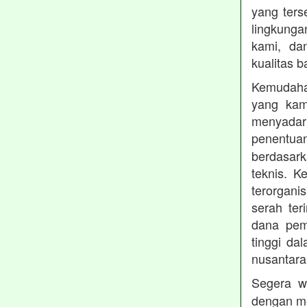
yang ters
lingkung
kami, da
kualitas b
Kemudahan
yang kam
menyadari
penentu
berdasark
teknis. 
terorgani
serah te
dana pemb
tinggi dal
nusantara
Segera w
dengan me