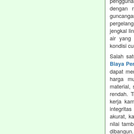
pengguna
dengan m
guncanga
pergelang
jengkal l
air yang
kondisi c
Salah sa
Biaya Pe
dapat men
harga mu
material,
rendah. 
kerja ka
integrita
akurat, k
nilai tamb
dibangun.