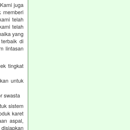
 Kami juga
uk memberi
kami telah
kami telah
maika yang
terbaik di
m lintasan
ek tingkat
akan untuk
r swasta
tuk sistem
oduk karet
aan aspal,
disiapkan