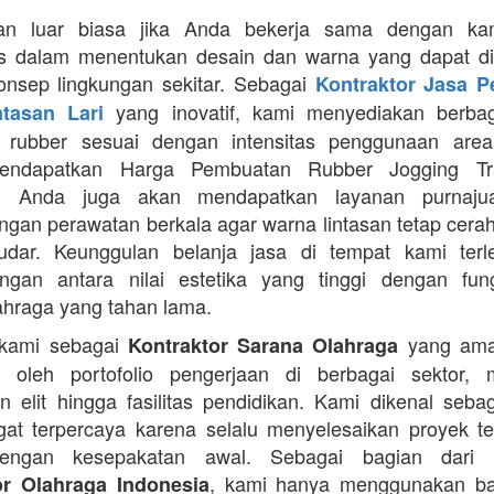
an luar biasa jika Anda bekerja sama dengan ka
itas dalam menentukan desain dan warna yang dapat d
nsep lingkungan sekitar. Sebagai
Kontraktor Jasa 
yang inovatif, kami menyediakan berbaga
ntasan Lari
n rubber sesuai dengan intensitas penggunaan area 
mendapatkan Harga Pembuatan Rubber Jogging Tr
, Anda juga akan mendapatkan layanan purnaju
gan perawatan berkala agar warna lintasan tetap cerah
dar. Keunggulan belanja jasa di tempat kami terl
gan antara nilai estetika yang tinggi dengan fung
ahraga yang tahan lama.
 kami sebagai
yang ama
Kontraktor Sarana Olahraga
n oleh portofolio pengerjaan di berbagai sektor, 
 elit hingga fasilitas pendidikan. Kami dikenal seba
at terpercaya karena selalu menyelesaikan proyek t
engan kesepakatan awal. Sebagai bagian dari 
, kami hanya menggunakan b
or Olahraga Indonesia