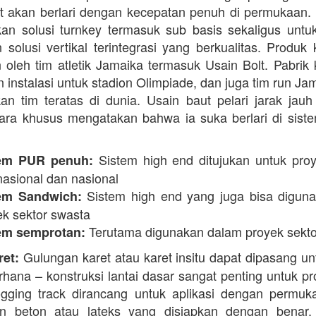
t akan berlari dengan kecepatan penuh di permukaan.
n solusi turnkey termasuk sub basis sekaligus unt
 solusi vertikal terintegrasi yang berkualitas. Produk 
 oleh tim atletik Jamaika termasuk Usain Bolt. Pabrik 
 instalasi untuk stadion Olimpiade, dan juga tim run Ja
an tim teratas di dunia. Usain baut pelari jarak jauh 
ara khusus mengatakan bahwa ia suka berlari di siste
Sistem high end ditujukan untuk proy
em PUR penuh:
nasional dan nasional
Sistem high end yang juga bisa digun
em Sandwich:
ek sektor swasta
Terutama digunakan dalam proyek sekto
em semprotan:
Gulungan karet atau karet insitu dapat dipasang un
ret:
erhana – konstruksi lantai dasar sangat penting untuk pr
ogging track dirancang untuk aplikasi dengan permuk
n beton atau lateks yang disiapkan dengan benar, 