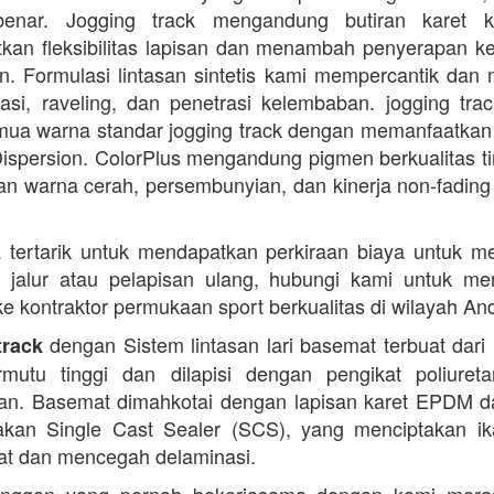
enar. Jogging track mengandung butiran karet k
kan fleksibilitas lapisan dan menambah penyerapan k
. Formulasi lintasan sintetis kami mempercantik dan 
dasi, raveling, dan penetrasi kelembaban. jogging trac
ua warna standar jogging track dengan memanfaatkan
ispersion. ColorPlus mengandung pigmen berkualitas ti
n warna cerah, persembunyian, dan kinerja non-fading
 tertarik untuk mendapatkan perkiraan biaya untuk m
i jalur atau pelapisan ulang, hubungi kami untuk m
 ke kontraktor permukaan sport berkualitas di wilayah An
dengan Sistem lintasan lari basemat terbuat dari 
track
rmutu tinggi dan dilapisi dengan pengikat poliuret
n. Basemat dimahkotai dengan lapisan karet EPDM d
kan Single Cast Sealer (SCS), yang menciptakan ik
at dan mencegah delaminasi.