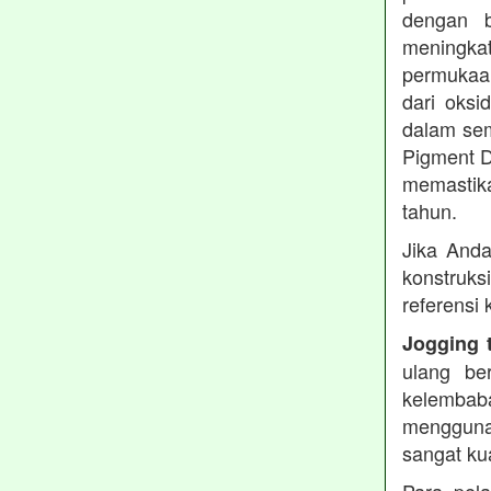
dengan b
meningkat
permukaan
dari oksi
dalam sem
Pigment D
memastika
tahun.
Jika Anda
konstruks
referensi
Jogging 
ulang be
kelembaba
mengguna
sangat ku