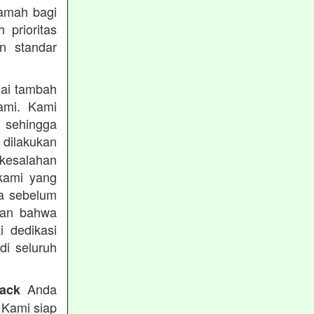
ramah bagi
prioritas
n standar
lai tambah
ami. Kami
, sehingga
 dilakukan
 kesalahan
kami yang
ba sebelum
kan bahwa
i dedikasi
 di seluruh
Anda
rack
 Kami siap