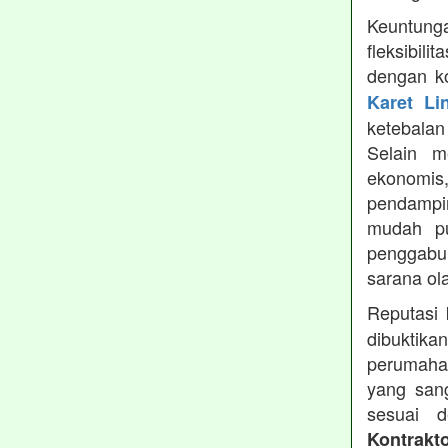
Keuntung
fleksibil
dengan ko
Karet Li
ketebala
Selain 
ekonomis
pendampin
mudah pu
penggabun
sarana ol
Reputasi
dibuktika
perumahan
yang sang
sesuai d
Kontrakt