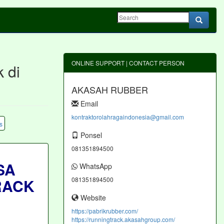
ONLINE SUPPORT | CONTACT PERSON
 di
AKASAH RUBBER
Email
kontraktorolahragaindonesia@gmail.com
Ponsel
081351894500
SA
WhatsApp
081351894500
RACK
Website
https://pabrikrubber.com/
https://runningtrack.akasahgroup.com/