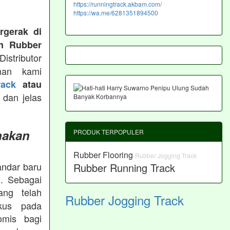
https://runningtrack.akbam.com/
https://wa.me/6281351894500
rgerak di
n Rubber
istributor
man kami
ack
atau
 dan jelas
nakan
PRODUK TERPOPULER
Rubber Flooring
Rubber Jogging Track
andar baru
Rubber Running Track
. Sebagai
ng telah
Rubber Jogging Track
okus pada
omis bagi