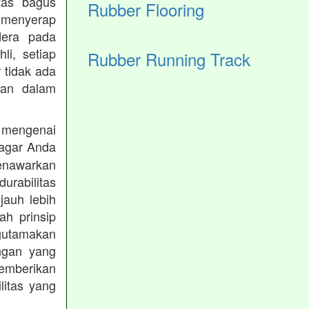
tas bagus
Rubber Flooring
 menyerap
dera pada
li, setiap
Rubber Running Track
 tidak ada
kan dalam
 mengenai
agar Anda
menawarkan
rabilitas
jauh lebih
h prinsip
gutamakan
ungan yang
memberikan
ilitas yang