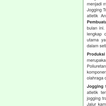
menjadi m
Jogging T
atletik 
Pembuata
bulan ini
lengkap d
utama ya
dalam set
Produksi
merupakan
Poliuret
komponen 
olahraga 
Jogging t
atletik 
jogging t
Jalur kam