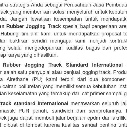
itra strategis Anda sebagai Perusahaan Jasa Pembua
rack yang memberikan solusi menyeluruh untuk kebutu
Anda. Jangan lewatkan kesempatan untuk mendapa
spesial bagi pengerjaan area
n Rubber Jogging Track
. Hubungi tim ahli kami untuk mendapatkan proposal t
an buktikan sendiri mengapa kami menjadi kontrakt
ng selalu mengedepankan kualitas bagus dan profes
iap karya yang dihasilkan.
d
 Rubber Jogging Track Standard International
 salah satu penyuplai atau penjual jogging track. Produ
ana Airethane (PU) kami terdiri dari dua kompone
cairan poliuretan yang memiliki semua kebutuhan instal
dan keselamatan yang tercakup dari cat primer sampai ga
menawarkan seluruh jaja
rack standard international
termasuk PUR penuh, sandwich dan semprotannya. 
rack juga dapat membeli jalur berjalan epdm dan akrilik 
i dibuat di tempat karena kualitas sangat penting unt