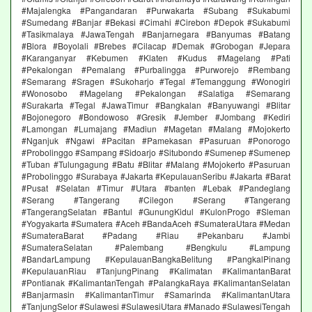
#Majalengka #Pangandaran #Purwakarta #Subang #Sukabumi
#Sumedang #Banjar #Bekasi #Cimahi #Cirebon #Depok #Sukabumi
#Tasikmalaya #JawaTengah #Banjarnegara #Banyumas #Batang
#Blora #Boyolali #Brebes #Cilacap #Demak #Grobogan #Jepara
#Karanganyar #Kebumen #Klaten #Kudus #Magelang #Pati
#Pekalongan #Pemalang #Purbalingga #Purworejo #Rembang
#Semarang #Sragen #Sukoharjo #Tegal #Temanggung #Wonogiri
#Wonosobo #Magelang #Pekalongan #Salatiga #Semarang
#Surakarta #Tegal #JawaTimur #Bangkalan #Banyuwangi #Blitar
#Bojonegoro #Bondowoso #Gresik #Jember #Jombang #Kediri
#Lamongan #Lumajang #Madiun #Magetan #Malang #Mojokerto
#Nganjuk #Ngawi #Pacitan #Pamekasan #Pasuruan #Ponorogo
#Probolinggo #Sampang #Sidoarjo #Situbondo #Sumenep #Sumenep
#Tuban #Tulungagung #Batu #Blitar #Malang #Mojokerto #Pasuruan
#Probolinggo #Surabaya #Jakarta #KepulauanSeribu #Jakarta #Barat
#Pusat #Selatan #Timur #Utara #banten #Lebak #Pandeglang
#Serang #Tangerang #Cilegon #Serang #Tangerang
#TangerangSelatan #Bantul #GunungKidul #KulonProgo #Sleman
#Yogyakarta #Sumatera #Aceh #BandaAceh #SumateraUtara #Medan
#SumateraBarat #Padang #Riau #Pekanbaru #Jambi
#SumateraSelatan #Palembang #Bengkulu #Lampung
#BandarLampung #KepulauanBangkaBelitung #PangkalPinang
#KepulauanRiau #TanjungPinang #Kalimatan #KalimantanBarat
#Pontianak #KalimantanTengah #PalangkaRaya #KalimantanSelatan
#Banjarmasin #KalimantanTimur #Samarinda #KalimantanUtara
#TanjungSelor #Sulawesi #SulawesiUtara #Manado #SulawesiTengah