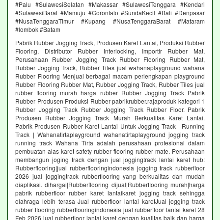
#Palu #SulawesiSelatan #Makassar #SulawesiTenggara #Kendari
#SulawesiBarat #Mamuju #Gorontalo #SundaKecil #Bali #Denpasar
#NusaTenggaraTimur #Kupang #NusaTenggaraBarat #Mataram
#lombok #Batam
Pabrik Rubber Jogging Track, Produsen Karet Lantai, Produksi Rubber
Flooring, Distributor Rubber Interlocking, Importir Rubber Mat,
Perusahaan Rubber Jogging Track Rubber Flooring Rubber Mat,
Rubber Jogging Track, Rubber Tiles jual wahanaplayground wahana
Rubber Flooring Menjual berbagai macam perlengkapan playground
Rubber Flooring Rubber Mat, Rubber Jogging Track, Rubber Tiles jual
rubber flooring murah harga rubber Rubber Jogging Track Pabrik
Rubber Produsen Produksi Rubber pabrikrubber.rajaproduk kategori 1
Rubber Jogging Track Rubber Jogging Track Rubber Floor. Pabrik
Produsen Rubber Jogging Track Murah Berkualitas Karet Lantai.
Pabrik Produsen Rubber Karet Lantai Untuk Jogging Track | Running
Track | Wahanatirtaplayground wahanatirtaplayground jogging track
running track Wahana Tirta adalah perusahaan profesional dalam
pembuatan alas karet safety rubber flooring rubber mate. Perusahaan
membangun joging track dengan jual joggingtrack lantai karet hub:
Rubberflooring|jual rubberflooringindonesia jogging track rubberfloor
2026 jual joggingtrack rubberflooring yang berkualitas dan mudah
diaplikasi. dihargai|Rubberflooring dijual|Rubberflooring murah|harga
pabrik rubberfloor rubber karet lantaikaret jogging track sehingga
olahraga lebih terasa Jual rubberfloor lantai karetJual jogging track
rubber flooring rubberflooringindonesia jual rubberfloor lantai karet 28
Feb 2026 jual rubberfloor lantai karet dengan kualitas baik dan harga