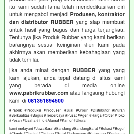
itu kami sudah lama telah mendedikasikan diri
untuk mengabdi menjadi
Produsen, kontraktor
yang siap membuat
dan distributor RUBBER
untuk hasil yang bagus dan harga terjangkau.
Tentunya jika Produk Rubber yang kami berikan
barangnya sesuai keinginan klien kami pada
akhirmya akan memberikan kebahagiaan yang
tidak ternilai.
jika anda minat dengan
yang yang
RUBBER
kami ajukan, anda tepat datang di situs kami
yang berada di media online
atau langsung hubungi
www.pabrikrubber.com
kami di
081351894500
#Pabrik #Produksi #Produsen #Jual #Grosir #Distributor #Murah
#Berkualitas #Bagus #Terpercaya #Pusat #Agen #Harga #Order #Toko
#Pesan #Usaha #Info #Alamat #Kantor #Ukuran
kami melayani #JawaBarat #Bandung #BandungBarat #Bekasi #Bogor
#Ciamis #Cianjur #Cirebon #Garut #Indramayu #Karawang #Kuningan