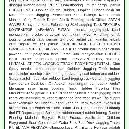
dihargai|Rubberflooring dijual|Rubberflooring murah|harga pabrik
RUBBER NAS Supplier Crumb Rubber, Supplier Rubber Mesh 30
Karet Lintasan Jogging Perusahaan Kami Bekerja Keras Untuk
Menjadi Yang Terbaik Dalam Atletik Running track Official ASEAN
GAMES Senayan Jakarta Palembang 2026 Jogging Track TEXMURA
KONTRAKTOR LAPANGAN FUTSAL texmura joggingtrack Kami
menawarkan produk pelapisan permukaan (Floor Finishing) untuk
jogging running track dengan teknologi terkini dan kualitas terbaik
yaitu SigmaTurf® ada pabrik PRODUK BARU RUBBER CRUMB
POWDER UNTUK PELAPISAN jualo iklan produk baru rubber crumb
powder untuk pelapisan lantai karet Kami menyediakan PRODUK
BARU dalam pembuatan lapisan LAPANGAN TENIS, VOLLEY,
LINTASAN ATLETIK, JOGGING TRACK, BADMINTON,FUTSAL. Cina
Spray mantel karet Indoor dan Outdoor Jogging Track bahan
m.topfaketurf running track running track spray coat indoor and outdoor
Spray mantel indoor dan outdoor karet jogging track bahan. 1. jogging
track bahan Deskripsi. Q: Apakah keuntungan dari pabrik Anda?
Mengapa saya harus Jogging Track Rubber Flooring Tiles
Manufacturer Supplier in Delhi fabflooringsindia rubber jogging track
floors We manufacture, export, dispense, and trade as well as supply
best excellence of Rubber Tiles for Jogging Track. We are involved in
offering our customers with ada pabrik Jual Produk Rubber Flooring
dari PT Bagus Unggul Sejahtera rubberindustri rubberflooring Rubber
Flooring Material: Recycle RubberProduct Application: Children
Playground, Sport Commercial, Water Park, Pool Deck, Jogging Track,.
PT. ELTAMA PERKASA eltamaperkasa PT. Eltama Perkasa adalah