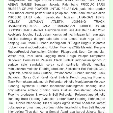
ASEAN GAMES Senayan Jakarta Palembang PRODUK BARU
RUBBER CRUMB POWDER UNTUK PELAPISAN jualo iklan produk
baru rubber crumb powder untuk pelapisan lantai Kami menyediakan
PRODUK BARU dalam pembuatan lapisan LAPANGAN TENIS,
VOLLEY, LINTASAN ATLETIK, JOGGING TRACK,
BADMINTON,FUTSAL. JASA PEMASANGAN RUBBER UNTUK
JOGGING TRACK JAKARTA ayobisnis.web Jasa Jual Beli 14 Jan 2026
Ayobisnis Jogging track dalam kamus artinya lintasan lari laun atau
fasilitas olahraga dengan rata rata area tempat olah raga lari ini
panjang Jual Produk Rubber Flooring dari PT Bagus Unggul Sejahtera
rubberindustri rubberflooring Rubber Flooring @Site:Material: Recycle
RubberProduct Application: Children Playground, Sport Commercial,
Water Park, Pool Deck, Jogging Track, Harga Pelapis Semprotan
Sandwich Permukaan Pelacak Atletik Sintetik indonesian.sportcourt
surface sale sandwich spray coat synthetic athletic kualitas
Menjalankan Melacak Flooring produsen & eksportir Beli Pelapis Coat
Synthetic Athletic Track Surface, Prefabricated Rubber Running Track
Sandwich Spray Coat Karet Karet Sintetis Penuh Jogging Running
Track Permukaan. ada murah Poliuretan Athletic Menjalankan Melacak
Flooring Synthetic Rubber indonesian.runningtrack flooring sale
polyurethane athletic running track kualitas Menjalankan Melacak
Flooring produsen & eksportir Beli Poliuretan Polyurethane Athletic
Running Track Flooring Synthetic Rubber Track Flooring Tidak murah
Jual Rubber Interlocking Tiles di lapak Agma Sentral Abadi asa karpet
bukalapak p rumah tangga of jual rubber interlocking tiles Beli Rubber
Interlocking Tiles dari Agma Sentral Abadi asa karpet Jakarta Barat