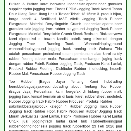
Butiran & Butiran karet berwarna indonesian.epdmrubber granules
supplier epdm jogging track Elastis EPDM Jogging Track Korosi Tahan
Daur Ulang Daur Ulang Untuk Trotoar Tebal: 13 15mm 3. produk hijau,
harga pabrik 4. Sertifikasi IAAF Atletik Jogging Track Rubber
Playground Material Recyclingable Crumb indonesian.epdmrubber
granules sale jogging track rubber playground Jogging Track Rubber
Playground Material Recyclable Crumb Shock Resistant Blok senyawa
karet diproduksi di bawah kondisi pabrik yang dikontrol dengan
Jogging Track | Running Track | Wahanatirtaplayground
wahanatirtaplayground jogging track running track Wahana Tirta
adalah perusahaan profesional dalam pembuatan alas karet safety
rubber flooring rubber mate. Perusahaan membangun joging track
dengan rubber Pabrik Rubber Jogging Track, Produsen Karet Lantai,
Produksi Rubber Flooring, Distributor Rubber Interlocking, Importir
Rubber Mat, Perusahaan Rubber Jogging Track
Top Rubber (Bagus Jaya) Tentang Kami Indotrading
toprubberbagusjaya.web.indotrading about Tentang Top Rubber
(Bagus Jaya) Perusahaan kami bergerak di bidang rubber matt,
jogging track, tempat bermain air di lapisi karet, rubber sheet, moduled.
Rubber Jogging Track Pabrik Rubber Produsen Produksi Rubber
pabrikrubber.rajaproduk kategori 1 Rubber Jogging Track Rubber
Jogging Track Rubber Floor. Pabrik Produsen Rubber Jogging Track
Murah Berkualitas Karet Lantai. Pabrik Produsen Rubber Karet Lantai
Untuk jual joggingtrack lantai karet hub Rubberflooring|jual
rubberflooringindonesia jogging track rubberfloor 23 Feb 2026 jual
joggingtrack rubberflooring yang berkualitas dan mudah diaplikasi.