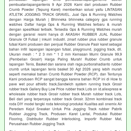
pembuatanlapangantenis 9 Apr 2026 Kami dari produsen Rubber
Crumb Powder (Tepung Karet) memberikan solusi yaitu LINTASAN
ATLETIK JOGGING TRACK GRAVEL. Jual Gps & Running Watches
dengan Harga Murah | Bhinneka bhinneka category gps running
watches Daftar harga Gps & Running Watches terbaru & murah
dengan spesifikasi terbaik. Tersedia Gps & Running Watches murah
dengan garansi resmi hanya di AKASAH RUBBER JUAL Rubber
Granule Of Futsal | inkuiri industri. zmart rubber plus rubber granule
futsal Kami produsen dan penjual Rubber Granule Pasir karet sebagai
bahan infill lapangan lapangan futsal, playground, jogging track, dll.
Ukuran mesh : * 2 3 mm * 1 2 mm Kemasan Murni Granule 99,9
(Pembelian Grosir!) Harga Paling Murah! Rubber Crumb untuk
lapangan Tenis, Basket dan sarana olah raga purborahadianto rubber
crumb untuk lapangan tenis basket 30 Agt 2026 yang lebih murah
seperti memakai bahan Crumb Rubber Powder (RCP). dan Tentunya
Kami produsen RCP sangat bangga karena bahan RCP ini di How to
pave wet pour athletic track,Sandwich system running track Grosir
rubber track Gallery Buy Low Price rubber track Lots on id.aliexpress w
wholesale rubber track Grosir rubber track Murah rubber track Lots,
Beli dari yang terpercaya rubber track Grosir. 32mm kombinasi track
roda DIY model tangki roda teknologi produksi Kualitas asli onemix Air
Peredam Kejut Sneaker Untuk Pria Jogging Track rubber Pabrik
Rubber Jogging Track, Produsen Karet Lantai, Produksi Rubber
Flooring, Distributor Rubber Interlocking, Importir Rubber Mat,
Perusahaan Rubber Jogging Track