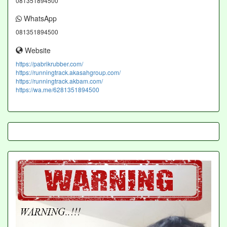
081351894500
WhatsApp
081351894500
Website
https://pabrikrubber.com/
https://runningtrack.akasahgroup.com/
https://runningtrack.akbam.com/
https://wa.me/6281351894500