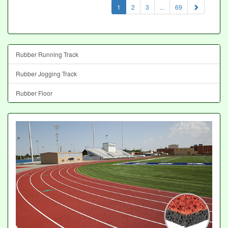
(current)
1
2
3
...
69
Rubber Running Track
Rubber Jogging Track
Rubber Floor