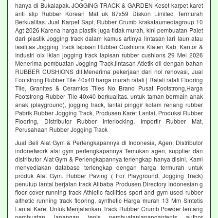
hanya di Bukalapak. JOGGING TRACK & GARDEN Keset karpet karet
anti slip Rubber Korean Mat uk 87x59 Diskon Limited Termurah
Berkualitas. Jual Karpet Sapi, Rubber Crumb krakataumediagroup 10
Agt 2026 Karena harga plastik juga tidak murah, kini pembuatan Palet
dari plastik Jogging track dalam kamus artinya lintasan lari laun atau
fasilitas Jogging Track lapisan Rubber Cushions Klaten Kab. Kantor &
Industri olx iklan jogging track lapisan rubber cushions 29 Mei 2026
Menerima pembuatan Jogging Track,lintasan Atletik dll dengan bahan
RUBBER CUSHIONS dll.Menerima pekerjaan dari nol renovasi, Jual
Footstrong Rubber Tile 40x40 harga murah ralali | Ralali ralali Flooring
Tile, Granites & Ceramics Tiles No Brand Pusat Footstrong,Harga
Footstrong Rubber Tile 40x40 berkualitas. untuk taman bermain anak
anak (playground), jogging track, lantai pinggir kolam renang rubber
Pabrik Rubber Jogging Track, Produsen Karet Lantai, Produksi Rubber
Flooring, Distributor Rubber Interlocking, Importir Rubber Mat,
Perusahaan Rubber Jogging Track
Jual Beli Alat Gym & Perlengkapannya di Indonesia, Agen, Distributor
indonetwork alat gym perlengkapannya Temukan agen, supplier dan
distributor Alat Gym & Perlengkapannya terlengkap hanya disini. Kami
menyediakan database terlengkap dengan harga termurah untuk
produk Alat Gym. Rubber Paving ( For Playground, Jogging Track)
penutup lantai berjalan track Alibaba Produsen Directory indonesian g
floor cover running track Athletic facilities sport and gym used rubber
althetic running track flooring, synthetic Harga murah 13 Mm Sintetis
Lantai Karet Untuk Menjalankan Track Rubber Crumb Powder tentang
pembuatan lapangan tenis pembuatanlapangantenis author