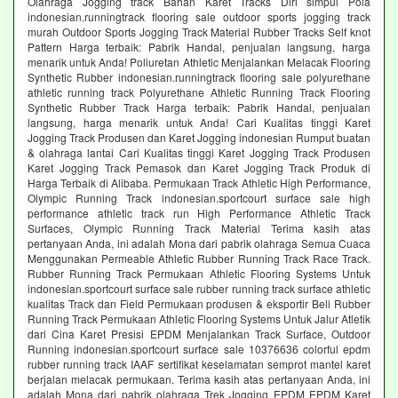
Olahraga Jogging track Bahan Karet Tracks Diri simpul Pola
indonesian.runningtrack flooring sale outdoor sports jogging track
murah Outdoor Sports Jogging Track Material Rubber Tracks Self knot
Pattern Harga terbaik: Pabrik Handal, penjualan langsung, harga
menarik untuk Anda! Poliuretan Athletic Menjalankan Melacak Flooring
Synthetic Rubber indonesian.runningtrack flooring sale polyurethane
athletic running track Polyurethane Athletic Running Track Flooring
Synthetic Rubber Track Harga terbaik: Pabrik Handal, penjualan
langsung, harga menarik untuk Anda! Cari Kualitas tinggi Karet
Jogging Track Produsen dan Karet Jogging indonesian Rumput buatan
& olahraga lantai Cari Kualitas tinggi Karet Jogging Track Produsen
Karet Jogging Track Pemasok dan Karet Jogging Track Produk di
Harga Terbaik di Alibaba. Permukaan Track Athletic High Performance,
Olympic Running Track indonesian.sportcourt surface sale high
performance athletic track run High Performance Athletic Track
Surfaces, Olympic Running Track Material Terima kasih atas
pertanyaan Anda, ini adalah Mona dari pabrik olahraga Semua Cuaca
Menggunakan Permeable Athletic Rubber Running Track Race Track.
Rubber Running Track Permukaan Athletic Flooring Systems Untuk
indonesian.sportcourt surface sale rubber running track surface athletic
kualitas Track dan Field Permukaan produsen & eksportir Beli Rubber
Running Track Permukaan Athletic Flooring Systems Untuk Jalur Atletik
dari Cina Karet Presisi EPDM Menjalankan Track Surface, Outdoor
Running indonesian.sportcourt surface sale 10376636 colorful epdm
rubber running track IAAF sertifikat keselamatan semprot mantel karet
berjalan melacak permukaan. Terima kasih atas pertanyaan Anda, ini
adalah Mona dari pabrik olahraga Trek Jogging EPDM EPDM Karet