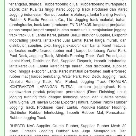
terjangkau, dihargai|Rubberflooring dijual|Rubberflooring murah|harga
pabrik Cari Kualitas tinggi Karet Jogging Track Produsen dan Karet
Jogging indonesian Rumput buatan & olahraga lantai Nanjing Feeling
Rubber & Plastic Produces Co., Ltd. Jogging track material, bahan
runningtracks, track karet produsen FN D150435. langsung penjualan
panas rumput karpet rumput buatan murah untuk menjalankan jogging
track track Jual Lantai Karet, jakarta Beli,Distributor, Supplier, Eksportir
indotrading jakarta lantaikaret Jual Lantai Karet harga murah, dari
distributor, supplier, toko, hingga eksportir dan Lantai Karet mattJual
perforated matPerforared rubber mat ( karpet berlubang Water Park,
Pool Deck, Jogging Track, Althletic Running Track, Wall Protect, Jual
Lantai Karet, Distributor, Beli, Supplier, Eksportir, Importir indotrading
lantaikaret Jual Lantai Karet harga murah, dari distributor, supplier,
toko, hingga eksportir Lantai Karet mattJual perforated matPerforared
rubber mat ( karpet berlubang. Water Park, Pool Deck, Jogging Track,
Althletic Running Track, Wall Protect, Jogging Track TEXMURA
KONTRAKTOR LAPANGAN FUTSAL texmura joggingtrack Kami
menawarkan produk pelapisan permukaan (Floor Finishing) untuk
jogging running track dengan teknologi terkini dan kualitas terbaik
yaitu SigmaTurf Taiwan Global Exporter | natural rubber Pabrik Rubber
Jogging Track, Produsen Karet Lantai, Produksi Rubber Flooring,
Distributor Rubber Interlocking, Importir Rubber Mat, Perusahaan
Rubber Jogging Track
RUBBER NAS Supplier Crumb Rubber, Supplier Rubber Mesh 30
Karet Lintasan Jogging Rubber Nas Juga Memproduksi Dan
Menyediakan Berbagai Produk Rubber Atletik Running track Official