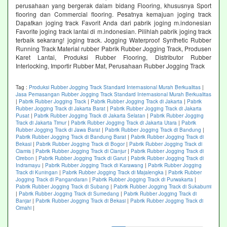
perusahaan yang bergerak dalam bidang Flooring, khususnya Sport
flooring dan Commercial flooring. Pesatnya kemajuan joging track
Dapatkan joging track Favorit Anda dari pabrik joging m.indonesian
Favorite joging track lantai di m.indonesian. Pilihlah pabrik joging track
terbaik sekarang! joging track. Jogging Waterproof Synthetic Rubber
Running Track Material rubber Pabrik Rubber Jogging Track, Produsen
Karet Lantai, Produksi Rubber Flooring, Distributor Rubber
Interlocking, Importir Rubber Mat, Perusahaan Rubber Jogging Track
Tag :
Produksi Rubber Jogging Track Standard Internasional Murah Berkualitas
|
Jasa Pemasangan Rubber Jogging Track Standard Internasional Murah Berkualitas
|
Pabrik Rubber Jogging Track
|
Pabrik Rubber Jogging Track di Jakarta
|
Pabrik
Rubber Jogging Track di Jakarta Barat
|
Pabrik Rubber Jogging Track di Jakarta
Pusat
|
Pabrik Rubber Jogging Track di Jakarta Selatan
|
Pabrik Rubber Jogging
Track di Jakarta Timur
|
Pabrik Rubber Jogging Track di Jakarta Utara
|
Pabrik
Rubber Jogging Track di Jawa Barat
|
Pabrik Rubber Jogging Track di Bandung
|
Pabrik Rubber Jogging Track di Bandung Barat
|
Pabrik Rubber Jogging Track di
Bekasi
|
Pabrik Rubber Jogging Track di Bogor
|
Pabrik Rubber Jogging Track di
Ciamis
|
Pabrik Rubber Jogging Track di Cianjur
|
Pabrik Rubber Jogging Track di
Cirebon
|
Pabrik Rubber Jogging Track di Garut
|
Pabrik Rubber Jogging Track di
Indramayu
|
Pabrik Rubber Jogging Track di Karawang
|
Pabrik Rubber Jogging
Track di Kuningan
|
Pabrik Rubber Jogging Track di Majalengka
|
Pabrik Rubber
Jogging Track di Pangandaran
|
Pabrik Rubber Jogging Track di Purwakarta
|
Pabrik Rubber Jogging Track di Subang
|
Pabrik Rubber Jogging Track di Sukabumi
|
Pabrik Rubber Jogging Track di Sumedang
|
Pabrik Rubber Jogging Track di
Banjar
|
Pabrik Rubber Jogging Track di Bekasi
|
Pabrik Rubber Jogging Track di
Cimahi
|